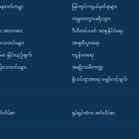
အနာဂတ်ကမ္ဘာ
မြင်ကွင်းကျယ်မှတ်စုများ
ကမ္ဘာတလွှားခရီးသွား
း အားကစား
ဒီသီတင်းပတ် အာရှနိုင်ငံရေး
ားသတင်းများ
အာရှစီးပွားရေး
်မာ နှိုင်းယှဉ်ချက်
ကျန်းမာရေး
ပြားသတင်းများ
အမျိုးသမီးကဏ္ဍ
ရိုဟင်ဂျာအရေး မျှော်လင့်ချက်
်္ဂလိပ်စာ
ရုပ်ရှင်ထဲက အင်္ဂလိပ်စာ