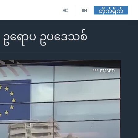
တိုက်ရိုက်
့် ဥရောပ ဥပဒေသစ်
EMBED