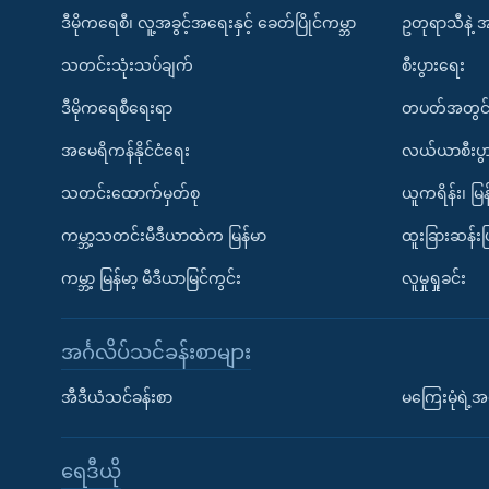
ဒီမိုကရေစီ၊ လူ့အခွင့်အရေးနှင့် ခေတ်ပြိုင်ကမ္ဘာ
ဥတုရာသီနဲ့ 
သတင်းသုံးသပ်ချက်
စီးပွားရေး
ဒီမိုကရေစီရေးရာ
တပတ်အတွင်
အမေရိကန်နိုင်ငံရေး
လယ်ယာစီးပွ
သတင်းထောက်မှတ်စု
ယူကရိန်း၊ မြန
ကမ္ဘာ့သတင်းမီဒီယာထဲက မြန်မာ
ထူးခြားဆန်း
ကမ္ဘာ့ မြန်မာ့ မီဒီယာမြင်ကွင်း
လူမှုရှုခင်း
အင်္ဂလိပ်သင်ခန်းစာများ
အီဒီယံသင်ခန်းစာ
မကြေးမုံရဲ့အင
ရေဒီယို