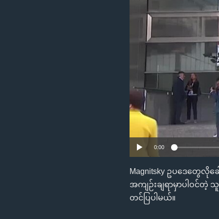
သုတပဒေသာ အင်္ဂလိပ်စာ
အ
ညွန်း
စာမျက်နှာ
သို့
ကျော်
ကြည့်
ရန်
ရှာဖွေ
ရန်
နေရာ
သို့
ကျော်
0:00
ရန်
Magnitsky ဥပဒေတွေလိုခေါ်
အကျဉ်းချရာမှာပါဝင်တဲ့ သူ
တင်ပြပါမယ်။