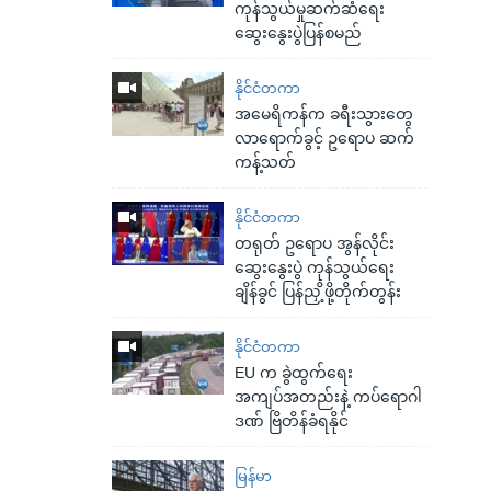
ကုန်သွယ်မှုဆက်ဆံရေး
ဆွေးနွေးပွဲပြန်စမည်
နိုင်ငံတကာ
အမေရိကန်က ခရီးသွားတွေ
လာရောက်ခွင့် ဥရောပ ဆက်
ကန့်သတ်
နိုင်ငံတကာ
တရုတ် ဥရောပ အွန်လိုင်း
ဆွေးနွေးပွဲ ကုန်သွယ်ရေး
ချိန်ခွင် ပြန်ညှိ့ဖို့တိုက်တွန်း
နိုင်ငံတကာ
EU က ခွဲထွက်ရေး
အကျပ်အတည်းနဲ့ ကပ်ရောဂါ
ဒဏ် ဗြိတိန်ခံရနိုင်
မြန်မာ