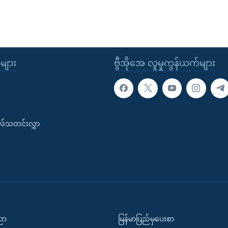
ုများ
ဗွီအိုအေ လူမှုကွန်ယက်များ
းလ်သတင်းလွှာ
ပညာ
မြန်မာပြည်မှပေးစာ