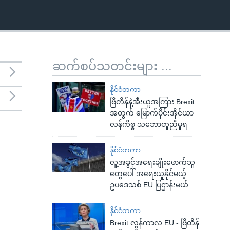
ဆက်စပ်သတင်းများ ...
နိုင်ငံတကာ
ဗြိတိန်နဲ့အီးယူအကြား Brexit
အတွက် မြောက်ပိုင်းအိုင်ယာ
လန်ကိစ္စ သဘောတူညီမှုရ
နိုင်ငံတကာ
လူ့အခွင့်အရေးချိုးဖောက်သူ
တွေပေါ် အရေးယူနိုင်မယ့်
ဥပဒေသစ် EU ပြဌာန်းမယ်
နိုင်ငံတကာ
Brexit လွန်ကာလ EU - ဗြိတိန်