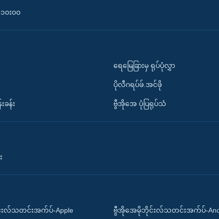
၀-၁၀း၀၀
ရေမြေခြားမှ ရုပ်ပုံလွှာ
ပိုလီဂရပ်ဖ်.အင်ဖို
်းခန်း
ဗွီအိုအေ ပုံပြရုပ်သံ
း
ိုင်းလ်သတင်းအက်ပ်-Apple
ဗွီအိုအေမိုဘိုင်းလ်သတင်းအက်ပ်-An