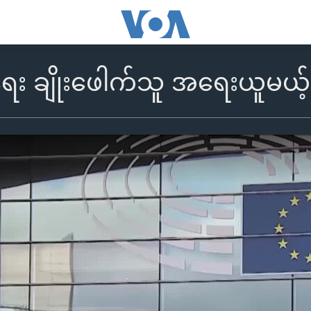
ရေး ချိုးဖေါက်သူ အရေးယူမယ