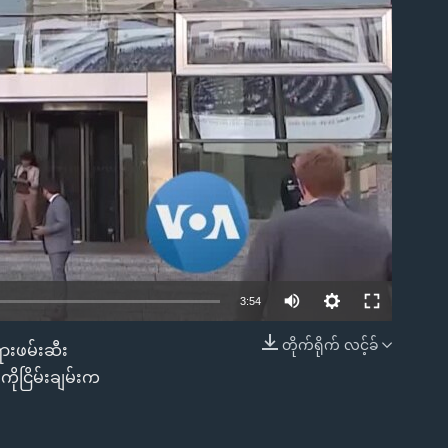
ble
3:54
တိုက်ရိုက် လင့်ခ်
ရားဖမ်းဆီး
EMBED
ိုငြိမ်းချမ်းက