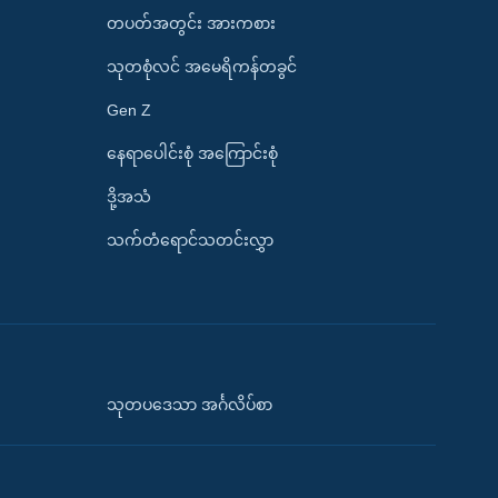
တပတ်အတွင်း အားကစား
သုတစုံလင် အမေရိကန်တခွင်
Gen Z
နေရာပေါင်းစုံ အကြောင်းစုံ
ဒို့အသံ
သက်တံရောင်သတင်းလွှာ
သုတပဒေသာ အင်္ဂလိပ်စာ