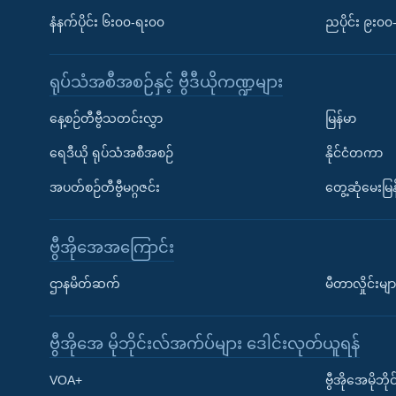
နံနက်ပိုင်း ၆း၀၀-ရး၀၀
ညပိုင်း ၉း၀
ရုပ်သံအစီအစဉ်နှင့် ဗွီဒီယိုကဏ္ဍများ
နေ့စဉ်တီဗွီသတင်းလွှာ
မြန်မာ
ရေဒီယို ရုပ်သံအစီအစဉ်
နိုင်ငံတကာ
အပတ်စဉ်တီဗွီမဂ္ဂဇင်း
တွေ့ဆုံမေးမြန
ဗွီအိုအေအကြောင်း
ဌာနမိတ်ဆက်
မီတာလှိုင်းမျာ
ဗွီအိုအေ မိုဘိုင်းလ်အက်ပ်များ ဒေါင်းလုတ်ယူရန်
Learning English
VOA+
ဗွီအိုအေမိုဘ