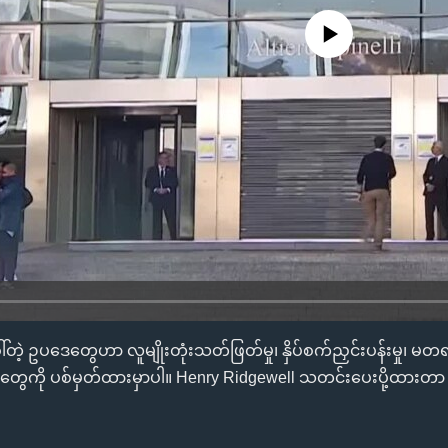
No media source currently availa
တဲ့ ဥပဒေတွေဟာ လူမျိုးတုံးသတ်ဖြတ်မှု၊ နှိပ်စက်ညှင်းပန်းမှု၊ မတ
တွေကို ပစ်မှတ်ထားမှာပါ။ Henry Ridgewell သတင်းပေးပို့ထားတာ က