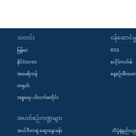
သတင်း
၀န်ဆောင်မှ
မြန်မာ
RSS
နိုင်ငံတကာ
ပေါ့ဒ်ကတ်စ်
အမေရိကန်
နေ့စဉ်အီးမေ
တရုတ်
အစ္စရေး-ပါလက်စတိုင်း
အပတ်စဉ်ကဏ္ဍများ
အယ်ဒီတာနဲ့ ဆွေးနွေးခန်း
သိပ္ပံနဲ့နည်း