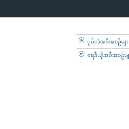
ရုပ်သံအစီအစဉ်မျာ
ရေဒီယိုအစီအစဉ်မျ