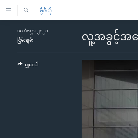
သုံး
ဗွီဒီယို
ရ
ရှာဖွေ
လွယ်ကူ
မူလစာမျက်နှာ
၁၀ ဒီဇင္ဘာ၊ ၂၀၂၀
ရ
လူ့အခွင့်အ
စေ
မြန်မာ
လာ
ငြိမ်းချမ်း
သည့်
ဒ်
ကမ္ဘာ့သတင်းများ
Link
ဗွီဒီယို
နိုင်ငံတကာ
မျှဝေပါ
များ
သတင်းလွတ်လပ်ခွင့်
အမေရိကန်
ပင်မ
ရပ်ဝန်းတခု လမ်းတခု အလွန်
တရုတ်
အကြောင်းအရာ
အင်္ဂလိပ်စာလေ့လာမယ်
အစ္စရေး-ပါလက်စတိုင်း
သို့
အပတ်စဉ်ကဏ္ဍများ
အမေရိကန်သုံးအီဒီယံ
ကျော်
ကြည့်
ရေဒီယိုနှင့်ရုပ်သံ အချက်အလက်များ
မကြေးမုံရဲ့ အင်္ဂလိပ်စာ
ရေဒီယို
ရန်
ရေဒီယို/တီဗွီအစီအစဉ်
ရုပ်ရှင်ထဲက အင်္ဂလိပ်စာ
တီဗွီ
ပင်မ