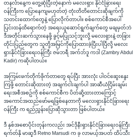
တနင်္လာနေ့က တွေ့ဆုံပြီးတဲ့နောက် မလေးရှား နိုင်ငံခြားရေး
ဝန်ကြီးက ပြောနေကျမဟုတ်တဲ့ တုံးတိတိတောင်းဆိုချက်ကို
သတင်းထောက်တွေနဲ့ ပြောလိုက်တာပါ။ စစ်ကောင်စီအပေါ်
ပြင်းထန်ထိရောက်တဲ့ အရေးယူဆောင်ရွက်ချက်တွေ မချမှတ်ဘဲ
ဒီအတိုင်းဆက်သွားနေဖို့ ခွင့်မပြုသင့်ဘူးလို့ မလေးရှားနဲ့ တခြား
တိုင်းပြည်တွေက သူတို့အမြင်ကိုပြောထားခဲ့ပြီးပါပြီလို့ မလေး
ရှားနိုင်ငံခြားရေးဝန်ကြီး ဇမ်ဘရီ အက်ဘ်ဒူ ကဒါ (Zambry Abdul
Kadir) ကဆိုပါတယ်။
အကြမ်းဖက်တိုက်ခိုက်တာတွေ ရပ်ပြီး အားလုံး ပါဝင်ဆွေးနွေး
ကြဖို့ တောင်းဆိုထားတဲ့ အချက်ငါးချက်ပါ အာဆီယံငြိမ်းချမ်း
ရေးအစီအစဥ်ကို စစ်ကောင်စီက ပိတ်ဆို့ထားတာကြောင့်
အကောင်အထည်ဖော်မရဖြစ်နေတာကို မလေးရှားနိုင်ငံခြားရေး
ဝန်ကြီး က ရည်ညွှန်းပြောဆိုသွားတာ ဖြစ်ပါတယ်။
ဒီ နှစ်အစောပိုင်းတုန်းကလည်း အင်ဒိုနီးရှားနိုင်ငံခြားရေးဝန်ကြီး
ရက်တ်နို မာဆူဒီ Retno Marsudi က ခု လာမယ့်အပတ် ထိပ်သီး