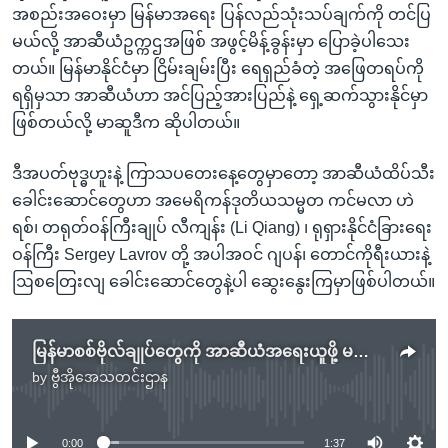
အစည်းအဝေးမှာ မြန်မာအရေး ပြန်လည်သုံးသပ်ချက်ကို တင်ပြ
မယ်လို့ အာဆီယံဥက္ကဌအဖြစ် အဖွင့်မိန့်ခွန်းမှာ ပြောခဲ့ပါသေး
တယ်။ မြန်မာနိုင်ငံမှာ ငြိမ်းချမ်းပြီး ရေရှည်ခံတဲ့ အဖြေတရပ်ကို
ရရှိမှသာ အာဆီယံဟာ အင်ပြည့်အားပြည်နဲ့ ရှေ့ဆက်သွားနိုင်မှာ
ဖြစ်တယ်လို့ မာဆူဒီက ဆိုပါတယ်။
ဒီအပတ်ဗုဒ္ဓဟူးနဲ့ ကြာသပတေးနေ့တွေမှာတော့ အာဆီယံထိပ်သီး
ခေါင်းဆောင်တွေဟာ အမေရိကန်ဒုတိယသမ္မတ ကင်မလာ ဟဲ
ရစ်၊ တရုတ်ဝန်ကြီးချုပ် လီကျန်း (Li Qiang) ၊ ရုရှားနိုင်ငံခြားရေး
ဝန်ကြီး Sergey Lavrov တို့ အပါအဝင် ဂျပန်၊ တောင်ကိုရီးယားနဲ့
ဩစတြေးလျ ခေါင်းဆောင်တွေနဲ့ပါ ဆွေးနွေးကြမှာဖြစ်ပါတယ်။
မြန်မာစစ်ဗိုလ်ချုပ်တွေကို အာဆီယံအရေးယူဖို့ မလေးရှားတောင်းဆို
by
ဗွီအိုအေသတင်းဌာန
No media source currently available
0:00
1:37