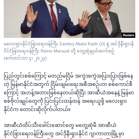
အ
သုတပဒေသာ အင်္ဂလိပ်စာ
ညွန်း
Learning English
စာမျက်နှာ
သို့
ဗွီအိုအေ လူမှုကွန်ယက်များ
ကျော်
ကြည့်
မလေးရှားနိုင်ငံခြားရေးဝန်ကြီး Zambry Abdul Kadir (ဝဲ) နဲ့ အင်ဒိုနီးရှားနို
ငိင်ငံခြားရေးဝန်ကြီး Retno Marsudi တို့ တွေ့ဆုံနှုတ်ဆက်စဥ်
ရန်
ဘာသာစကားများ
(စက်တင်ဘာ ၄၊ ၂၀၂၃)
ရှာဖွေ
ရန်
ပြည်တွင်းစစ်ကြောင့် မတည်မငြိမ် အကွဲအကွဲအပြားပြားဖြစ်နေ
နေရာ
တဲ့ မြန်မာနိုင်ငံအတွက် ငြိမ်းချမ်းရေးအစီအစဉ်ဟာ စစ်ကောင်စီ
သို့
ကြောင့် အဟန့်အတားဖြစ်နေတယ်ဆိုပြီး အာဆီယံအနေနဲ့ မြန်မာ
ကျော်
စစ်ဗိုလ်ချုပ်တွေကို ပြင်းပြင်းထန်ထန် အရေးယူဖို့ မလေးရှား
ရန်
နိုင်ငံက တောင်းဆိုလိုက်ပါတယ်။
အာဆီယံထိပ်သီးခေါင်းဆောင်တွေ မတွေ့ဆုံမီ အာဆီယံ
နိုင်ငံခြားရေးဝန်ကြီးတွေ အင်ဒိုနီးရှားနိုင်ငံ ဂျာကာတာမြို့မှာ