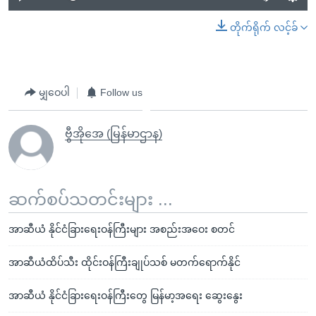
တိုက်ရိုက် လင့်ခ်
မျှဝေပါ
Follow us
ဗွီအိုအေ (မြန်မာဌာန)
ဆက်စပ်သတင်းများ ...
အာဆီယံ နိုင်ငံခြားရေးဝန်ကြီးများ အစည်းအဝေး စတင်
အာဆီယံထိပ်သီး ထိုင်းဝန်ကြီးချုပ်သစ် မတက်ရောက်နိုင်
အာဆီယံ နိုင်ငံခြားရေးဝန်ကြီးတွေ မြန်မာ့အရေး ဆွေးနွေး