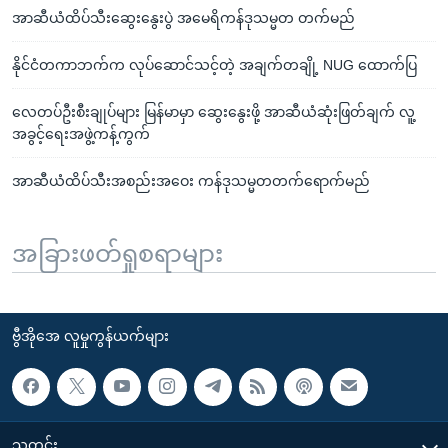
အာဆီယံထိပ်သီးဆွေးနွေးပွဲ အမေရိကန်ဒုသမ္မတ တက်မည်
နိုင်ငံတကာဘက်က လုပ်ဆောင်သင့်တဲ့ အချက်တချို့ NUG ထောက်ပြ
လေတပ်ဦးစီးချုပ်များ မြန်မာမှာ ဆွေးနွေးဖို့ အာဆီယံဆုံးဖြတ်ချက် လူ့
အခွင့်ရေးအဖွဲ့ကန့်ကွက်
အာဆီယံထိပ်သီးအစည်းအဝေး ကန်ဒုသမ္မတတက်ရောက်မည်
အခြားဖတ်ရှုစရာများ
ဗွီအိုအေ လူမှုကွန်ယက်များ
သတင်း