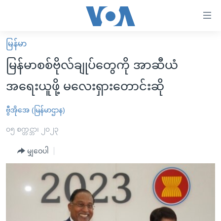
သုံး
ရ
လွယ်ကူ
မြန်မာ
မူလစာမျက်နှာ
စေ
မြန်မာစစ်ဗိုလ်ချုပ်တွေကို အာဆီယံ
မြန်မာ
သည့်
အရေးယူဖို့ မလေးရှားတောင်းဆို
ကမ္ဘာ့သတင်းများ
Link
ဗွီဒီယို
နိုင်ငံတကာ
ဗွီအိုအေ (မြန်မာဌာန)
များ
သတင်းလွတ်လပ်ခွင့်
အမေရိကန်
၀၅ စက္တင္ဘာ၊ ၂၀၂၃
ပင်မ
ရပ်ဝန်းတခု လမ်းတခု အလွန်
တရုတ်
အကြောင်းအရာ
မျှဝေပါ
သို့
အင်္ဂလိပ်စာလေ့လာမယ်
အစ္စရေး-ပါလက်စတိုင်း
ကျော်
အပတ်စဉ်ကဏ္ဍများ
အမေရိကန်သုံးအီဒီယံ
ကြည့်
ရေဒီယိုနှင့်ရုပ်သံ အချက်အလက်များ
မကြေးမုံရဲ့ အင်္ဂလိပ်စာ
ရေဒီယို
ရန်
ပင်မ
ရေဒီယို/တီဗွီအစီအစဉ်
ရုပ်ရှင်ထဲက အင်္ဂလိပ်စာ
တီဗွီ