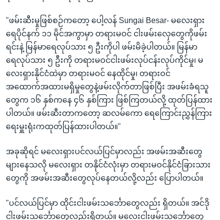
"ဖမ်းဆီးမှုဖြစ်စဉ်ကတော့ ပေါ့လန် Sungai Besar- မလေးရှား
ရေပိုင်နက် ၁၁ မိုင်အကွာမှာ တရားမဝင် ငါးဖမ်းလှေတွေကိုဖမ်း
ရင်းနဲ့ မြန်မာရေလုပ်သား ၅ ဦးကိုပါ ဖမ်းမိခဲ့ပါတယ်။ မြန်မာ
ရေလုပ်သား ၅ ဦးကို တရားမဝင်ငါးဖမ်းလုပ်ငန်းလုပ်ကိုင်မှု၊ မ
လေးရှားနိုင်ငံထဲမှာ တရားမဝင် နေထိုင်မှု၊ တရားဝင်
အထောက်အထားမရှိမှုတွေနဲ့ဖမ်းလိုက်တာဖြစ်ပြီး အဖမ်းခံရသူ
တွေက ၁၆ နှစ်ကနေ ၄၆ နှစ်ကြား ဖြစ်ကြတယ်လို့ ထုတ်ပြန်ထား
ပါတယ်။ ဖမ်းဆီးတာကတော့ ဆလမ်ကော ရေကြောင်းညွှန်ကြား
ရေးမှူးရုံးကထုတ်ပြန်ထားပါတယ်။"
အခုဆိုရင် မလေးရှားပင်လယ်ပြင်မှာလည်း အဖမ်းအဆီးတွေ
များနေသလို မလေးရှား တနိုင်ငံလုံးမှာ တရားမဝင်နိုင်ငံခြားသား
တွေကို အဖမ်းအဆီးတွေလုပ်နေတယ်လို့လည်း ပြောပါတယ်။
"ပင်လယ်ပြင်မှာ ထိုင်းငါးဖမ်းသင်္ဘောတွေလည်း ရှိတယ်။ အင်ဒို
ငါးဖမ်းသင်္ဘောတွေလည်းရှိတယ်။ မလေးငါးဖမ်းသင်္ဘောတွေ