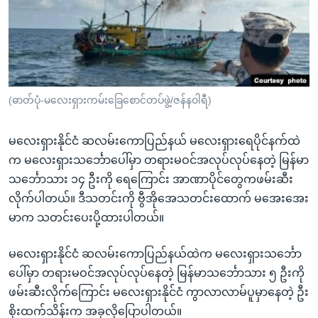
အ
သုတပဒေသာ အင်္ဂလိပ်စာ
ညွန်း
Learning English
စာမျက်နှာ
သို့
ဗွီအိုအေ လူမှုကွန်ယက်များ
ကျော်
ကြည့်
(ဓာတ်ပုံ-မလေးရှားကမ်းခြေစောင်တပ်ဖွဲ့/ဇန်နဝါရီ)
ရန်
ဘာသာစကားများ
ရှာဖွေ
မလေးရှားနိုင်ငံ ဆလမ်းကောပြည်နယ် မလေးရှားရေပိုင်နက်ထဲ
ရန်
က မလေးရှားသင်္ဘောပေါ်မှာ တရားမဝင်အလုပ်လုပ်နေတဲ့ မြန်မာ
နေရာ
သင်္ဘောသား ၁၄ ဦးကို ရေကြောင်း အာဏာပိုင်တွေကဖမ်းဆီး
သို့
လိုက်ပါတယ်။ ဒီသတင်းကို ဗွီအိုအေသတင်းထောက် မအေးအေး
ကျော်
မာက သတင်းပေးပို့ထားပါတယ်။
ရန်
မလေးရှားနိုင်ငံ ဆလမ်းကောပြည်နယ်ထဲက မလေးရှားသင်္ဘော
ပေါ်မှာ တရားမဝင်အလုပ်လုပ်နေတဲ့ မြန်မာသင်္ဘောသား ၅ ဦးကို
ဖမ်းဆီးလိုက်ကြောင်း မလေးရှားနိုင်ငံ ကွာလာလာမ်ပူမှာနေတဲ့ ဦး
စိုးထက်သိန်းက အခုလိုပြောပါတယ်။