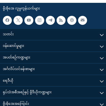
ဗွီအိုအေ လူမှုကွန်ယက်များ
သတင်း
၀န်ဆောင်မှုများ
အပတ်စဉ်ကဏ္ဍများ
အင်္ဂလိပ်သင်ခန်းစာများ
ရေဒီယို
ရုပ်သံအစီအစဉ်နှင့် ဗွီဒီယိုကဏ္ဍများ
ဗွီအိုအေအကြောင်း