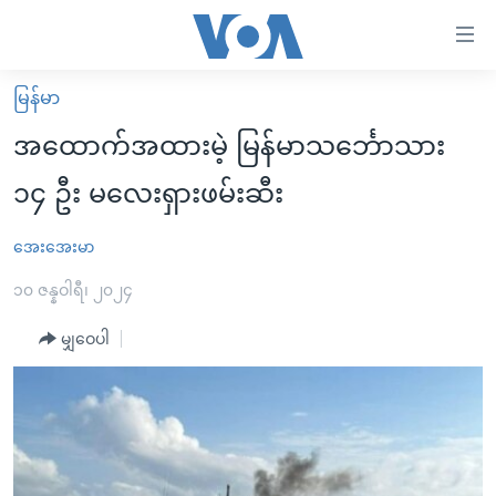
သုံး
ရ
လွယ်ကူ
မြန်မာ
မူလစာမျက်နှာ
စေ
အထောက်အထားမဲ့ မြန်မာသင်္ဘောသား
မြန်မာ
သည့်
၁၄ ဦး မလေးရှားဖမ်းဆီး
ကမ္ဘာ့သတင်းများ
Link
ဗွီဒီယို
နိုင်ငံတကာ
အေးအေးမာ
များ
သတင်းလွတ်လပ်ခွင့်
အမေရိကန်
၁၀ ဇန္နဝါရီ၊ ၂၀၂၄
ပင်မ
ရပ်ဝန်းတခု လမ်းတခု အလွန်
တရုတ်
အကြောင်းအရာ
မျှဝေပါ
သို့
အင်္ဂလိပ်စာလေ့လာမယ်
အစ္စရေး-ပါလက်စတိုင်း
ကျော်
အပတ်စဉ်ကဏ္ဍများ
အမေရိကန်သုံးအီဒီယံ
ကြည့်
ရေဒီယိုနှင့်ရုပ်သံ အချက်အလက်များ
မကြေးမုံရဲ့ အင်္ဂလိပ်စာ
ရေဒီယို
ရန်
ပင်မ
ရေဒီယို/တီဗွီအစီအစဉ်
ရုပ်ရှင်ထဲက အင်္ဂလိပ်စာ
တီဗွီ