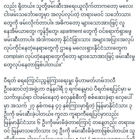
လည်း ရှိတယ်။ သူတို့ဖမ်းဆီးအရေးယူလိုက်တာကတော့ မလေး
ငါးဖမ်းသင်္ဘောတွေမှာ အလုပ်လုပ်တဲ့ တရားမဝင် သင်္ဘောသား
တွေကို ဖမ်းလိုက်တာပါ။ အဓိကတော့ များသောအားဖြင့် လူ
နေအိမ်ယာတွေ၊ ကွန်ဒိုတွေ၊ apartment တွေကို ဝင်ရောက်ရှာဖွေ
ဖမ်းဆီးတာပါ။ အဲဒါကတော့ နိုင်ငံခြားသား အများအပြားအလုပ်
လုပ်ကိုင်နေတဲ့နေရာတွေကို ဌာနေ မလေးရှားနိုင်ငံသားတွေက
complain လုပ်တဲ့နေရာတွေကိုတော့ များသောအားဖြင့် ဖမ်းဆီးမှု
တွေလုပ်နေတာဖြစ်ပါတယ်။"
ပီရတ် ရေကြောင်းညွှန်ကြားရေးမှူး မိုဟာမတ်ဟမ်ဘလီ
ဦးဆောင်တဲ့အဖွဲ့ဟာ ဇန်နဝါရီ ၇ ရက်နေ့မှာပဲ ပီရတ်ရေပြင်မှာ မ
သင်္ကာဖွယ်ရာ ငါးဖမ်းနေတဲ့ လှေနှစ်စီးကို စစ်ဆေးခဲ့ရာ လှေပေါ်
မှာ အသက် ၂၇ နှစ်ကနေ ၄၇ နှစ်ကြားမှာရှိတဲ့ မြန်မာနိုင်ငံသား ၃
ဦးကို‌ ဖမ်းဆီးခဲ့ပါတယ်။ ကူလာ ကူရာကီရေပြင်မှာလည်း
မြန်မာနိုင်ငံသား ၆ ဦးကိုဖမ်းမိခဲ့တာကြောင့် တနေ့တည်း တရားမ
ဝင် မြန်မာသင်္ဘောသား ၁၄ ဦးကို ဖမ်းဆီးမိခဲ့တာဖြစ်ပါတယ်။ သူ