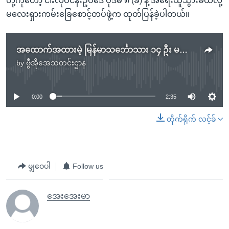
တို့ကိုတော့ ငါးလုပ်ငန်းဥ‌ပဒေ ပုဒ်မ ၈ (ခ) နဲ့ အရေးယူသွားမယ်လို့
မလေးရှားကမ်းခြေစောင့်တပ်ဖွဲ့က ထုတ်ပြန်ခဲ့ပါတယ်။
အထောက်အထားမဲ့ မြန်မာသင်္ဘောသား ၁၄ ဦး မလေးရှားဖမ်းဆီး
by
ဗွီအိုအေသတင်းဌာန
No media source currently available
0:00
2:35
တိုက်ရိုက် လင့်ခ်
မျှဝေပါ
Follow us
အေးအေးမာ