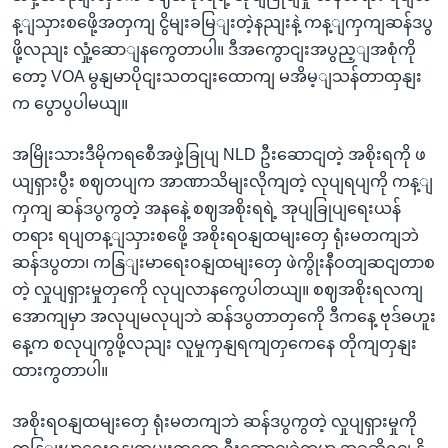
န့ျသှားစဖေို့အတှကျ ငွိမျးခမြျးတဲ့နညျးနဲ့ ကန့ျကှကျဆန်ဒပွ
ဖို့လညျး လှုံ့ဆောျနကွေတာပါ။ ဒီအကွောငျးအပွည့ျအစုံကို
တော့ VOA မွနျမာပိုငျးသတငျးထောကျ မအိမ့ျသန်တာထှနျး
က ပွောပွပါမယျ။
အမြိုးသားဒီမိုကရစေီအဖှဲ့ခြုပျ NLD ဦးဆောငျတဲ့ အစိုးရကို ဖ
ယျရှားပွီး စဈတပျက အာဏာသိမျးလိုကျတဲ့ လုပျရပျကို ကန့ျ
ကှကျ ဆန်ဒပွကွတဲ့ အနနေဲ့ စဈအစိုးရရဲ့ အုပျခြုပျရေးယန်
တရား ရပျတန့ျသှားစဖေို့ အစိုးရဝနျထမျးတှေ ရုံးမတကျဘဲ
ဆန်ဒပွတာ၊ ကနြျးမာရေးဝနျထမျးတှေ ဖဲကွိုးနီဝတျဆငျတာစ
တဲ့ လှုပျရှားမှုတှကေို လုပျလာနကွေပါတယျ။ စဈအစိုးရလကျ
အောကျမှာ အလုပျမလုပျဘဲ ဆန်ဒပွတာတှကေို ဒီကနေ့ ဗုဒ်ဓဟူး
နေ့က စလုပျကွဖို့လညျး လူမှုကှနျရကျတှကေနေ တိုကျတှနျး
ထားကွတာပါ။
အစိုးရဝနျထမျးတှေ ရုံးမတကျဘဲ ဆန်ဒပွကွတဲ့ လှုပျရှားမှုကို