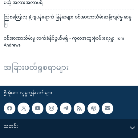
မယ့် အလားအလာမရှိ
သြစတြေးလျနဲ့ ဂျပန်ရောက် မြန်မာများ စစ်အာဏာသိမ်းဆန့်ကျင်မှု ဆန္ဒ
ပြ
စစ်အာဏာသိမ်းမှု လက်ခံနိုင်ဖွယ်မရှိ - ကုလအထူးစုံစမ်းရေးမှူး Tom
Andrews
အခြားဖတ်ရှုစရာများ
ဗွီအိုအေ လူမှုကွန်ယက်များ
သတင်း