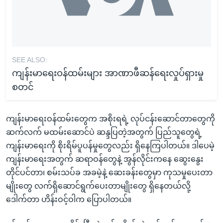
SEE ALSO:
ကျန်းမာရေးဝန်ထမ်းများ အာဏာဖီဆန်ရေးလှုပ်ရှားမှု
စတင်
ကျန်းမာရေးဝန်ထမ်းတွေက အစိုးရရဲ့ လုပ်ငန်းဆောင်တာတွေကို
ဆက်လက် မထမ်းဆောင်ပဲ ဆန္ဒပြတဲ့အတွက် ပြည်သူတွေရဲ့
ကျန်းမာရေးကို စိုးရိမ်ပူပန်မှုတွေလည်း ရှိနေကြပါတယ်။ ဒါပေမဲ့
ကျန်းမာရေးအတွက် ဆရာဝန်တွေနဲ့ အွန်လိုင်းကနေ ဆွေးနွေး
တိုင်ပင်တာ၊ စမ်းသပ်ခ အခမဲ့နဲ့ ဆေးခန်းတွေမှာ ကုသမှုပေးတာ
မျိုးတွေ လက်ရှိဆောင်ရွက်ပေးတာမျိုးတွေ ရှိနေတယ်လို့
ဒေါက်တာ ဟိန်းဝင့်ဝါက ပြောပါတယ်။