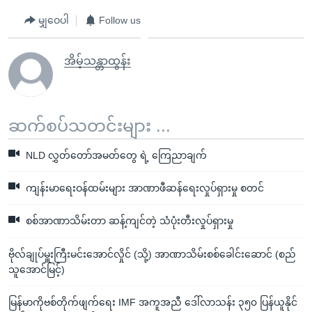
မျှဝေပါ
Follow us
အိမ့်သန္တာထွန်း
ဆက်စပ်သတင်းများ ...
NLD လွှတ်တော်အမတ်တွေ ရဲ့ ကြေညာချက်
ကျန်းမာရေးဝန်ထမ်းများ အာဏာဖီဆန်ရေးလှုပ်ရှားမှု စတင်
စစ်အာဏာသိမ်းတာ ဆန့်ကျင်တဲ့ သံပုံးတီးလှုပ်ရှားမှု
ဗိုလ်ချုပ်မှူးကြီးမင်းအောင်လှိုင် (သို့) အာဏာသိမ်းစစ်ခေါင်းဆောင် (စည်
သူအောင်မြင့်)
မြန်မာကိုဗစ်တိုက်ဖျက်ရေး IMF အကူအညီ ဒေါ်လာသန်း ၃၅၀ ပြန်ယူနိုင်