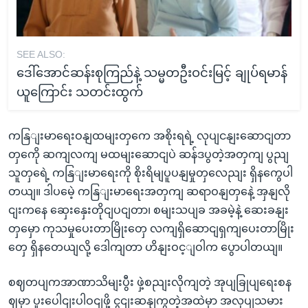
SEE ALSO:
ဒေါ်အောင်ဆန်းစုကြည်နဲ့ သမ္မတဦးဝင်းမြင့် ချုပ်ရမာန်
ယူကြောင်း သတင်းထွက်
ကနြျးမာရေးဝနျထမျးတှကေ အစိုးရရဲ့ လုပျငနျးဆောငျတာ
တှကေို ဆကျလကျ မထမျးဆောငျပဲ ဆန်ဒပွတဲ့အတှကျ ပွညျ
သူတှရေဲ့ ကနြျးမာရေးကို စိုးရိမျပူပနျမှုတှလေညျး ရှိနကွေပါ
တယျ။ ဒါပမေဲ့ ကနြျးမာရေးအတှကျ ဆရာဝနျတှနေဲ့ အှနျလို
ငျးကနေ ဆှေးနှေးတိုငျပငျတာ၊ စမျးသပျခ အခမဲ့နဲ့ ဆေးခနျး
တှမှော ကုသမှုပေးတာမြိုးတှေ လကျရှိဆောငျရှကျပေးတာမြိုး
တှေ ရှိနတေယျလို့ ဒေါကျတာ ဟိနျးဝင့ျဝါက ပွောပါတယျ။
စဈတပျကအာဏာသိမျးပွီး ဖှဲ့စညျးလိုကျတဲ့ အုပျခြုပျရေးစန
ဈမှာ ပူးပေါငျးပါဝငျဖို့ ငွငျးဆနျကွတဲ့အထဲမှာ အလုပျသမား