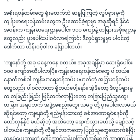
အစိုးရဝန်ထမ်းတွေ ရုံးမတက်ဘဲ ဆန္ဒပြကြတဲ့ လှုပ်ရှားမှုကို
ကျန်းမာရေးဝန်ထမ်းတွေက ဦးဆောင်ခဲ့ရာမှာ အခုဆိုရင် နိုင်ငံ
အဝန်းက ကျန်းမာရေးဌာနပေါင်း ၁၀၀ ကျော်နဲ့ တခြားအစိုးရဌာန
တွေလည်း ပူးပေါင်းပါဝင်လာကြောင်း ဒီလှုပ်ရှားမှုမှာ ပါဝင်တဲ့
ဒေါက်တာ ဟိန်းဝင့်ဝါက ပြောပါတယ်။
“ကျနော်တို့ အခု မနေ့ကနေ စတယ်။ အခုအချိန်မှာ ဆေးရုံပေါင်း
၁၀၀ ကျော်အထိပါလာပြီ။ ကျန်းမာရေးဝန်ထမ်းတွေ ပါတယ်။
နောက်တစ်ခါ ကျန်းမာရေးဝန်ထမ်း မဟုတ်တဲ့ အခြားဝန်ထမ်း
တွေလည်း ပါဝင်လာတာ ရှိတယ်ပေါ့နော်။ အဲ့ဒီတော့ ဒီလှုပ်ရှားမှု
က တဖြည်းဖြည်း မြင့်တက်လာပြီးတော့ တခြားပြည်သူတွေ၊
တခြား အရပ်ဘက် အဖွဲ့အစည်းတွေ၊ သမဂ္ဂ တို့ ပူးပေါင်းလာမယ်
ဆိုရင်တော့ ကျနော်တို့ ရည်မှန်းထားတဲ့ စစ်အာဏာရှင်စနစ်ကို
တော်လှန်နိုင် မယ်ဆိုတဲ့ အထိတော့ ရောက်သွားမယ်လို့ မျှော်လင့်
ပါတယ်။ ကျနော်တို့ လိုချင်တာကတော့ ပြည်သူတွေထောက်ခံပြီး
ဆန္ဒမဲပေးထားတဲ့ ဒေါ်အောင်ဆန်းစုကြည်အစိုးရကို အာဏာပြန်