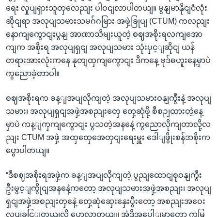
ရေး လှုပျရှားသူတှလေညျး ပါဝငျလာပါတယျ။ မွနျမာနိုငျငံလုံး
ဆိုငျရာ အလုပျသမားသမဂ်ဂမြား အဖှဲ့ခြုပျ (CTUM) ကလညျး
နောကျကွောငျးပွနျ အာဏာသိမျးယူတဲ့ စဈအစိုးရလကျအော
ကျက အစိုးရ အလုပျရှငျ အလုပျသမား သုံးပှင့ျဆိုငျ ယန်
တရားအားလုံးကနေ နုတျထှကျကွောငျး ဒီကနေ့ ဗုဒ်ဓဟူးနေ့မှာပဲ
ကွညောခဲ့တာပါ။
စဈအစိုးရက ခန့ျအပျလိုကျတဲ့ အလုပျသမားဝနျကွီးနဲ့ အလုပျ
သမား၊ အလုပျရှငျအဖှဲ့အစညျးတှေ တှေ့ဆုံဖို့ စီစဉျထားတဲ့နေ့
မှာပဲ ကန့ျကှကျကွောငျး ပွသတဲ့အနနေဲ့ ကွညောလိုကျတာလို့လ
ညျး CTUM အဖှဲ့ အထှထှေအေတှငျးရေးမှူး ဒေါျဖွိုးစန်ဒာစိုးက
ပွောပါတယျ။
“ဒီစဈအစိုးရအဖှဲ့က ခန့ျအပျလိုကျတဲ့ ပွညျထောငျစုဝနျကွီး
ဦးမွင့ျကွိုငျအနနေဲ့ကတော့ အလုပျသမားအဖှဲ့အစညျး၊ အလုပျ
ရှငျအဖှဲ့အစညျးတှနေဲ့ တှေ့ဆုံဆှေးနှေးပွီးတော့ အစညျးအဝေး
လုပျခငြျတယျလို့ ပွောလာတယျ။ အဲ့ဒီအပေါျမှာတော့ ကမြ