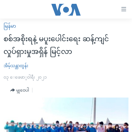
သုံး
ရ
လွယ်ကူ
မြန်မာ
မူလစာမျက်နှာ
စေ
စစ်အစိုးရနဲ့ မပူးပေါင်းရေး ဆန့်ကျင်
မြန်မာ
သည့်
လှုပ်ရှားမှုအရှိန် မြင့်လာ
ကမ္ဘာ့သတင်းများ
Link
ဗွီဒီယို
နိုင်ငံတကာ
အိမ့်သန္တာထွန်း
များ
သတင်းလွတ်လပ်ခွင့်
အမေရိကန်
၀၃ ေဖေဖာ္၀ါရီ၊ ၂၀၂၁
ပင်မ
ရပ်ဝန်းတခု လမ်းတခု အလွန်
တရုတ်
အကြောင်းအရာ
မျှဝေပါ
သို့
အင်္ဂလိပ်စာလေ့လာမယ်
အစ္စရေး-ပါလက်စတိုင်း
ကျော်
အပတ်စဉ်ကဏ္ဍများ
အမေရိကန်သုံးအီဒီယံ
ကြည့်
ရေဒီယိုနှင့်ရုပ်သံ အချက်အလက်များ
မကြေးမုံရဲ့ အင်္ဂလိပ်စာ
ရေဒီယို
ရန်
ပင်မ
ရေဒီယို/တီဗွီအစီအစဉ်
ရုပ်ရှင်ထဲက အင်္ဂလိပ်စာ
တီဗွီ