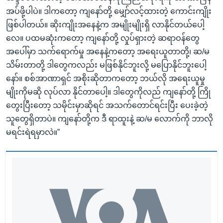
အပ်ဖို့ပါပဲ။ ဒါကတော့ ကျနော်တို့ မျှော်လင့်ထားတဲ့ ကောင်းကျိုး
ဖြစ်ပါတယ်။ ဆိုးကျိုးအနေနဲ့က အမျိုးမျိုးရှိ လာနိုင်တယ်ပေါ့
လေ။ ပထမဆုံးကတော့ ကျနော်တို့ လှုပ်ရှားတဲ့ ဆရာဝန်တွေ
အပေါ်မှာ သက်ရောက်မှု အနေနဲ့ကတော့ အရေးယူတာတို့၊ ဆ/မ
သိမ်းတာတို့ ဒါတွေကလည်း မဖြစ်နိုင်ဘူးလို့ မပြောနိုင်ဘူးပေါ့
နော်။ စစ်အာဏာရှင် အစိုးဆိုတာကတော့ ဘယ်လို အရေးယူမှု
မျိုးကိုမဆို လုပ်လာ နိုင်တာပေါ့။ ဒါတွေကိုလည် ကျနော်တို့ ကြို
တွေးပြီးတော့ သမိုင်းမှာဆိုရင် အသက်တောင်ရင်းပြီး ပေးခဲ့တဲ့
သူတွေရှိတာပဲ။ ကျနော်တို့က ဒီ ရာထူးနဲ့ ဆ/မ လောက်ကို ဘာလို
မရင်းရဲရမှာလဲ။”