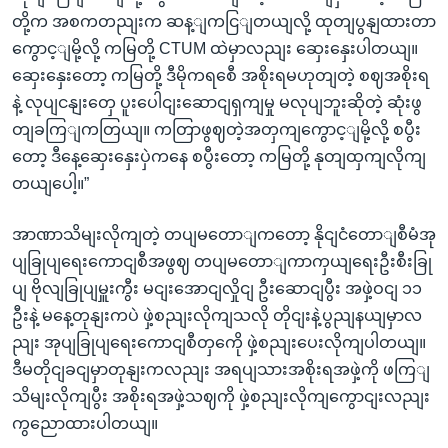
တို့က အစကတညျးက ဆန့ျကငြျတယျလို့ ထုတျပွနျထားတာ
ကွောင့ျမို့လို့ ကမြတို့ CTUM ထဲမှာလညျး ဆှေးနှေးပါတယျ။
ဆှေးနှေးတော့ ကမြတို့ ဒီမိုကရစေီ အစိုးရမဟုတျတဲ့ စဈအစိုးရ
နဲ့ လုပျငနျးတှေ ပူးပေါငျးဆောငျရှကျမှု မလုပျဘူးဆိုတဲ့ ဆုံးဖွ
တျခကြျကတြယျ။ ကတြာဖွဈတဲ့အတှကျကွောင့ျမို့လို့ စပွီး
တော့ ဒီနေ့ဆှေးနှေးပှဲကနေ စပွီးတော့ ကမြတို့ နုတျထှကျလိုကျ
တယျပေါ့။”
အာဏာသိမျးလိုကျတဲ့ တပျမတောျကတော့ နိုငျငံတောျစီမံအု
ပျခြုပျရေးကောငျစီအဖွဈ တပျမတောျကာကှယျရေးဦးစီးခြု
ပျ ဗိုလျခြုပျမှူးကွီး မငျးအောငျလှိုငျ ဦးဆောငျပွီး အဖှဲ့ဝငျ ၁၁
ဦးနဲ့ မနေ့တုနျးကပဲ ဖှဲ့စညျးလိုကျသလို တိုငျးနဲ့ပွညျနယျမှာလ
ညျး အုပျခြုပျရေးကောငျစီတှကေို ဖှဲ့စညျးပေးလိုကျပါတယျ။
ဒီမတိုငျခငျမှာတုနျးကလညျး အရပျသားအစိုးရအဖှဲ့ကို ဖကြျ
သိမျးလိုကျပွီး အစိုးရအဖှဲ့သဈကို ဖှဲ့စညျးလိုကျကွောငျးလညျး
ကွညောထားပါတယျ။