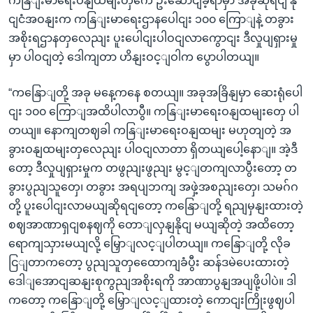
ကနြျးမာရေးဝနျထမျးတှကေ ဦးဆောငျခဲ့ရာမှာ အခုဆိုရငျ နို
ငျငံအဝနျးက ကနြျးမာရေးဌာနပေါငျး ၁၀၀ ကြောျနဲ့ တခွား
အစိုးရဌာနတှလေညျး ပူးပေါငျးပါဝငျလာကွောငျး ဒီလှုပျရှားမှု
မှာ ပါဝငျတဲ့ ဒေါကျတာ ဟိနျးဝင့ျဝါက ပွောပါတယျ။
“ကနြောျတို့ အခု မနေ့ကနေ စတယျ။ အခုအခြိနျမှာ ဆေးရုံပေါ
ငျး ၁၀၀ ကြောျအထိပါလာပွီ။ ကနြျးမာရေးဝနျထမျးတှေ ပါ
တယျ။ နောကျတဈခါ ကနြျးမာရေးဝနျထမျး မဟုတျတဲ့ အ
ခွားဝနျထမျးတှလေညျး ပါဝငျလာတာ ရှိတယျပေါ့နောျ။ အဲ့ဒီ
တော့ ဒီလှုပျရှားမှုက တဖွညျးဖွညျး မွင့ျတကျလာပွီးတော့ တ
ခွားပွညျသူတှေ၊ တခွား အရပျဘကျ အဖှဲ့အစညျးတှေ၊ သမဂ်ဂ
တို့ ပူးပေါငျးလာမယျဆိုရငျတော့ ကနြောျတို့ ရညျမှနျးထားတဲ့
စဈအာဏာရှငျစနဈကို တောျလှနျနိုငျ မယျဆိုတဲ့ အထိတော့
ရောကျသှားမယျလို့ မြှောျလင့ျပါတယျ။ ကနြောျတို့ လိုခ
ငြျတာကတော့ ပွညျသူတှထေောကျခံပွီး ဆန်ဒမဲပေးထားတဲ့
ဒေါျအောငျဆနျးစုကွညျအစိုးရကို အာဏာပွနျအပျဖို့ပါပဲ။ ဒါ
ကတော့ ကနြောျတို့ မြှောျလင့ျထားတဲ့ ကောငျးကြိုးဖွဈပါ