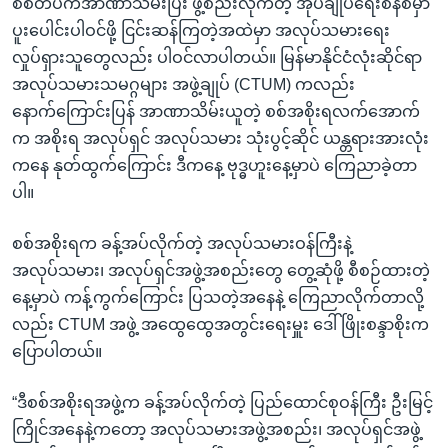
စစ်တပ်ကအာဏာသိမ်းပြီး ဖွဲ့စည်းလိုက်တဲ့ အုပ်ချုပ်ရေးစနစ်မှာ
ပူးပေါင်းပါဝင်ဖို့ ငြင်းဆန်ကြတဲ့အထဲမှာ အလုပ်သမားရေး
လှုပ်ရှားသူတွေလည်း ပါဝင်လာပါတယ်။ မြန်မာနိုင်ငံလုံးဆိုင်ရာ
အလုပ်သမားသမဂ္ဂများ အဖွဲ့ချုပ် (CTUM) ကလည်း
နောက်ကြောင်းပြန် အာဏာသိမ်းယူတဲ့ စစ်အစိုးရလက်အောက်
က အစိုးရ အလုပ်ရှင် အလုပ်သမား သုံးပွင့်ဆိုင် ယန္တရားအားလုံး
ကနေ နုတ်ထွက်ကြောင်း ဒီကနေ့ ဗုဒ္ဓဟူးနေ့မှာပဲ ကြေညာခဲ့တာ
ပါ။
စစ်အစိုးရက ခန့်အပ်လိုက်တဲ့ အလုပ်သမားဝန်ကြီးနဲ့
အလုပ်သမား၊ အလုပ်ရှင်အဖွဲ့အစည်းတွေ တွေ့ဆုံဖို့ စီစဉ်ထားတဲ့
နေ့မှာပဲ ကန့်ကွက်ကြောင်း ပြသတဲ့အနေနဲ့ ကြေညာလိုက်တာလို့
လည်း CTUM အဖွဲ့ အထွေထွေအတွင်းရေးမှူး ဒေါ်ဖြိုးစန္ဒာစိုးက
ပြောပါတယ်။
“ဒီစစ်အစိုးရအဖွဲ့က ခန့်အပ်လိုက်တဲ့ ပြည်ထောင်စုဝန်ကြီး ဦးမြင့်
ကြိုင်အနေနဲ့ကတော့ အလုပ်သမားအဖွဲ့အစည်း၊ အလုပ်ရှင်အဖွဲ့