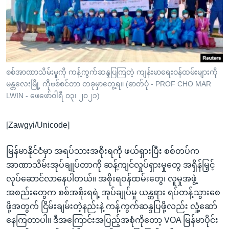
အ
သုတပဒေသာ အင်္ဂလိပ်စာ
ညွန်း
Learning English
စာမျက်နှာ
သို့
ဗွီအိုအေ လူမှုကွန်ယက်များ
ကျော်
ကြည့်
စစ်အာဏာသိမ်းမှုကို ကန့်ကွက်ဆန္ဒပြကြတဲ့ ကျန်းမာရေးဝန်ထမ်းများကို
မန္တလေးမြို့ ကိုဗစ်စင်တာ တခုမှာတွေ့ရ။ (ဓာတ်ပုံ - PROF CHO MAR
ရန်
ဘာသာစကားများ
LWIN - ဖေဖော်ဝါရီ ၀၃၊ ၂၀၂၁)
ရှာဖွေ
ရန်
[Zawgyi/Unicode]
နေရာ
သို့
မြန်မာနိုင်ငံမှာ အရပ်သားအစိုးရကို ဖယ်ရှားပြီး စစ်တပ်က
ကျော်
အာဏာသိမ်းအုပ်ချုပ်တာကို ဆန့်ကျင်လှုပ်ရှားမှုတွေ အရှိန်မြှင့်
ရန်
လုပ်ဆောင်လာနေပါတယ်။ အစိုးရဝန်ထမ်းတွေ၊ လူမှုအဖွဲ့
အစည်းတွေက စစ်အစိုးရရဲ့ အုပ်ချုပ်မှု ယန္တရား ရပ်တန့်သွားစေ
ဖို့အတွက် ငြိမ်းချမ်းတဲ့နည်းနဲ့ ကန့်ကွက်ဆန္ဒပြဖို့လည်း လှုံ့ဆော်
နေကြတာပါ။ ဒီအကြောင်းအပြည့်အစုံကိုတော့ VOA မြန်မာပိုင်း