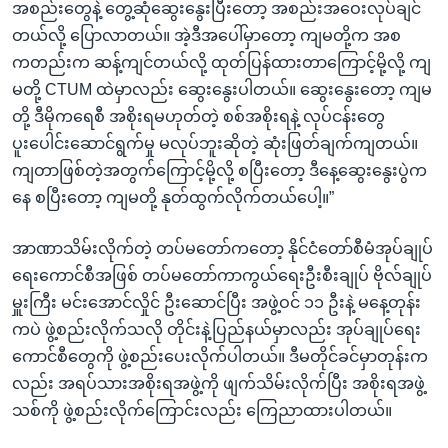
အစည်းတွေနဲ့ တွေ့ဆုံဆွေးနွေးပြီးတော့ အစည်းအဝေးလုပ်ချင်
တယ်လို့ ပြောလာတယ်။ အဲ့ဒီအပေါ်မှာတော့ ကျမတို့က အစ
ကတည်းက ဆန့်ကျင်တယ်လို့ ထုတ်ပြန်ထားတာကြောင့်မို့လို့ ကျ
မတို့ CTUM ထဲမှာလည်း ဆွေးနွေးပါတယ်။ ဆွေးနွေးတော့ ကျမ
တို့ ဒီမိုကရေစီ အစိုးရမဟုတ်တဲ့ စစ်အစိုးရနဲ့ လုပ်ငန်းတွေ
ပူးပေါင်းဆောင်ရွက်မှု မလုပ်ဘူးဆိုတဲ့ ဆုံးဖြတ်ချက်ကျတယ်။
ကျတာဖြစ်တဲ့အတွက်ကြောင့်မို့လို့ စပြီးတော့ ဒီနေ့ဆွေးနွေးပွဲက
နေ စပြီးတော့ ကျမတို့ နုတ်ထွက်လိုက်တယ်ပေါ့။”
အာဏာသိမ်းလိုက်တဲ့ တပ်မတော်ကတော့ နိုင်ငံတော်စီမံအုပ်ချုပ်
ရေးကောင်စီအဖြစ် တပ်မတော်ကာကွယ်ရေးဦးစီးချုပ် ဗိုလ်ချုပ်
မှူးကြီး မင်းအောင်လှိုင် ဦးဆောင်ပြီး အဖွဲ့ဝင် ၁၁ ဦးနဲ့ မနေ့တုန်း
ကပဲ ဖွဲ့စည်းလိုက်သလို တိုင်းနဲ့ပြည်နယ်မှာလည်း အုပ်ချုပ်ရေး
ကောင်စီတွေကို ဖွဲ့စည်းပေးလိုက်ပါတယ်။ ဒီမတိုင်ခင်မှာတုန်းက
လည်း အရပ်သားအစိုးရအဖွဲ့ကို ဖျက်သိမ်းလိုက်ပြီး အစိုးရအဖွဲ့
သစ်ကို ဖွဲ့စည်းလိုက်ကြောင်းလည်း ကြေညာထားပါတယ်။