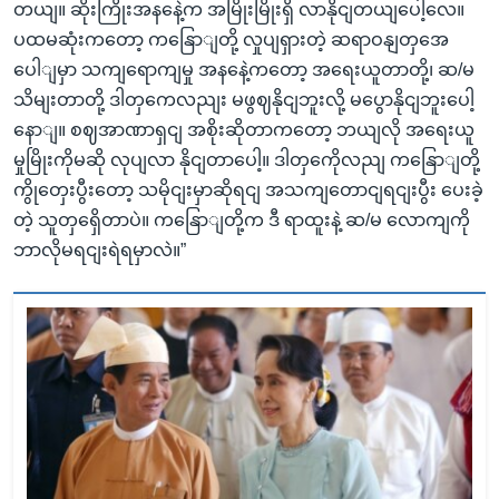
တယျ။ ဆိုးကြိုးအနနေဲ့က အမြိုးမြိုးရှိ လာနိုငျတယျပေါ့လေ။
ပထမဆုံးကတော့ ကနြောျတို့ လှုပျရှားတဲ့ ဆရာဝနျတှအေ
ပေါျမှာ သကျရောကျမှု အနနေဲ့ကတော့ အရေးယူတာတို့၊ ဆ/မ
သိမျးတာတို့ ဒါတှကေလညျး မဖွဈနိုငျဘူးလို့ မပွောနိုငျဘူးပေါ့
နောျ။ စဈအာဏာရှငျ အစိုးဆိုတာကတော့ ဘယျလို အရေးယူ
မှုမြိုးကိုမဆို လုပျလာ နိုငျတာပေါ့။ ဒါတှကေိုလညျ ကနြောျတို့
ကွိုတှေးပွီးတော့ သမိုငျးမှာဆိုရငျ အသကျတောငျရငျးပွီး ပေးခဲ့
တဲ့ သူတှရှေိတာပဲ။ ကနြောျတို့က ဒီ ရာထူးနဲ့ ဆ/မ လောကျကို
ဘာလိုမရငျးရဲရမှာလဲ။”