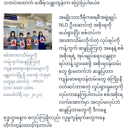
သတင်းထောက် မအိမ့်သန္တာထွန်းက ပြောပြပါမယ်။
အမျိုးသားဒီမိုကရေစီအဖွဲ့ချုပ်
NLD ဦးဆောင်တဲ့ အစိုးရကို
ဖယ်ရှားပြီး စစ်တပ်က
အာဏာသိမ်းလိုက်တဲ့ လုပ်ရပ်ကို
ကန့်ကွက် ဆန္ဒပြကြတဲ့ အနေနဲ့ စစ်
စစ်အာဏာသိမ်းမှုကို
အစိုးရရဲ့ အုပ်ချုပ်ရေးယန္တရား
ကန့်ကွက်ဆန္ဒပြကြတဲ့
ရပ်တန့်သွားစေဖို့ အစိုးရဝန်ထမ်း
ကျန်းမာရေးဝန်ထမ်းများကို
တွေ ရုံးမတက်ဘဲ ဆန္ဒပြတာ၊
မန္တလေးမြို့ရှိ ဆေးရုံ တခုမှာ
ကျန်းမာရေးဝန်ထမ်းတွေ ဖဲကြိုးနီ
တွေ့ရ။ (ဓာတ်ပုံ - PROF
ဝတ်ဆင်တာစတဲ့ လှုပ်ရှားမှုတွေကို
CHO MAR LWIN -
လုပ်လာနေကြပါတယ်။ စစ်အစိုးရ
ဖေဖော်ဝါရီ ၀၃၊ ၂၀၂၁)
လက်အောက်မှာ အလုပ်မလုပ်ဘဲ
ဆန္ဒပြတာတွေကို ဒီကနေ့
ဗုဒ္ဓဟူးနေ့က စလုပ်ကြဖို့လည်း လူမှုကွန်ရက်တွေကနေ
တိုက်တွန်းထားကြတာပါ။