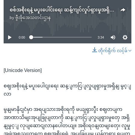
စစ်အစိုးရနဲ့ မပူးပေါင်းရေး ဆန့်ကျင်လှုပ်ရှားမှုအရှိန် မြင့်လာ
by
ဗွီအိုအေသတင်းဌာန
No media source currently available
0:00
3:34
တိုက်ရိုက် လင့်ခ်
[Unicode Version]
စဈအစိုးရနဲ့ မပူးပေါငျးရေး ဆန့ျကငြျလှုပျရှားမှုအရှိနျ မွင့ျ
လာ
မွနျမာနိုငျငံမှာ အရပျသားအစိုးရကို ဖယျရှားပွီး စဈတပျက
အာဏာသိမျးအုပျခြုပျတာကို ဆန့ျကငြျလှုပျရှားမှုတှေ အရှိ
နျမွှင့ျ လုပျဆောငျလာနပေါတယျ။ အစိုးရဝနျထမျးတှေ၊ လူမှု
အဖှဲ့အစညျးတှကေ စဈအစိုးရရဲ့ အုပျခြုပျမှု ယန်တရား ရပျတ