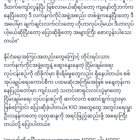
ဒီထက်ကျော်လွန်ပြီး ဖြစ်လာမယ်ဆိုရင်တော့ ကျနော်တို့ဘက်က
နေပြီးတော့ ဒီ လက်နက်ကိုင်အဖွဲ့အစည်း တစ်ဖွဲ့ကနေပြီးတော့ ဒီ
အပေါ်မှာ ချက်ချင်းလက်ငင်းတော့ ဟိုဟာလုပ်ပါ့မယ်၊ ဒီဟာလုပ်
ပါ့မယ်ဆိုပြီးတော့ ပြောဆိုဖို့တော့ အများကြီး စောလွန်းပါသေး
တယ်။”
နိုင်ငံရေးအကြပ်အတည်းတွေကြောင့် တိုင်းရင်းသား
လက်နက်ကိုင်အဖွဲ့တွေနဲ့ ဆွေးနွေးနေတဲ့ ငြိမ်းချမ်းရေး
လုပ်ငန်းစဉ်ကို ထိခိုက်မှာ စိုးရိမ်မှုတွေလည်း ရှိနေပါတယ်။ စစ်
အုပ်ချုပ်ရေးကောင်စီက ပထမဆုံးအကြိမ်အဖြစ် မနေ့တုန်းက
နေပြည်တော်မှာ ကျင်းပတဲ့ သတင်းစာရှင်းလင်းပွဲမှာတော့
ငြိမ်းချမ်းရေး လုပ်ငန်းစဉ်ကို ဆက်လက် ဆောင်ရွက်သွားမှာ
ဖြစ်ကြောင်း ပြောဆိုခဲ့ပါတယ်။ KIO အထွေထွေ အတွင်းရေးမှူး
ဦးလနန်ကတော့ လူထုဆန္ဒကို အရင်ဖြည့်ဆည်းဖို့ အရေးကြီး
တယ်လို့ ပြောပါတယ်။