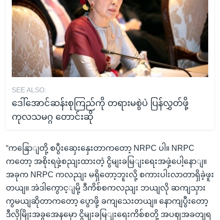
SEE ALSO:
ဒေါ်အောင်ဆန်းစုကြည်ကို တရားမစွဲပဲ ပြန်လွှတ်ဖို့
ကုလသမဂ္ဂ တောင်းဆို
“ကနြောျတို့ စပွီးဆှေးနှေးတာကတော့ NRPC ပါ။ NRPC
ကတော့ အစိုးရဖှဲ့စညျးထားတဲ့ ငွိမျးခမြျးရေးအဖှဲ့ပေါ့နောျ။
အခုက NRPC ကလညျး မရှိတော့ဘူးလို့ စကားပါးလာတာရှိခဲ့ဖူး
တယျ။ အဲဒါကွောင့ျမို့ ဒီကိစ်စကလညျး ဘယျလို ဆကျသှား
ကွမယျဆိုတာကတော့ ပွောဖို့ ခကျသေးတယျ။ နောကျပွီးတော့
ဒီလိုမြိုးအခွအေနမှော ငွိမျးခမြျးရေးကိစ်စတို့ အပဈအခတျရ