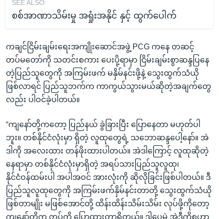
SEE ALSO:
စစ်အာဏာသိမ်းမှု အရှုံးအနိုင် နှင့် ထွက်ပေါက်
ကချင်ငြိမ်းချမ်းရေးအကျိုးဆောင်အဖွဲ့ PCG ကနေ တဆင့်
တပ်မတော်ကို သတင်းစကား ပေးပို့ရာမှာ ငြိမ်းချမ်းစွာဆန္ဒပြနေ
တဲ့ပြည်သူတွေကို အကြမ်းဖက် မနှိမ်နင်းဖို့နဲ့ သွေးထွက်သံယို
ဖြစ်လာရင် ပြည်သူဘက်က ကာကွယ်သွားမယ်ဆိုတဲ့အချက်တွေ
လည်း ပါဝင်ခဲ့ပါတယ်။
“ကျနော်တို့ကတော့ ပြည်နယ် ခွဲခြားပြီး ပြောနေတာ မဟုတ်ပါ
ဘူး။ တစ်နိုင်ငံလုံးမှာ ရှိတဲ့ လူထုတွေရဲ့ သဘောဆန္ဒပေါ့နော်။ အဲ
ဒါကို အလေးထား တန်ဖိုးထားပါတယ်။ အဲဒါကြောင့် လူထုဆိုတဲ့
နေရာမှာ တစ်နိုင်ငံလုံးမှာရှိတဲ့ အရပ်သားပြည်သူလူထု၊
နိုင်ငံဝန်ထမ်းပါ အပါအဝင် အားလုံးကို ဆိုလိုခြင်းဖြစ်ပါတယ်။ ဒီ
ပြည်သူလူထုတွေကို အကြမ်းဖက်နှိမ်နင်းတာတို့ သွေးထွက်သံယို
ဖြစ်တာမျိုး မဖြစ်အောင်တို့ ထိန်းထိန်းသိမ်းသိမ်း လုပ်ဖို့ကိုတော့
ကျနော်တို့က တပ်ကို ပြောထားတာရှိတယ်။ ဒါပေမဲ့ အဲဒီကိစ္စဟာ