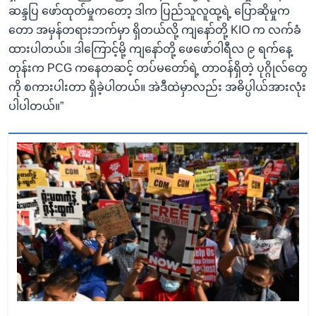
ဆန္ဒပြ ဖော်ထုတ်မှုကတော့ ဒါက ပြည်သူလူထု့ရဲ့ ပြောဆိုမှုက
တော အမှန်တရားဘက်မှာ ရှိတယ်လို့ ကျနော်တို့ KIO က လက်ခံ
ထားပါတယ်။ ဒါကြောင့်မို့ ကျနော်တို့ ဖေဖော်ဝါရီလ ၉ ရက်နေ့
တုန်းက PCG ကနေတဆင့် တပ်မတော်ရဲ့ တာဝန်ရှိတဲ့ ပုဂ္ဂိုလ်တွေ
ကို စကားပါးတာ ရှိခဲ့ပါတယ်။ အဲဒီထဲမှာလည်း အဓိပ္ပါယ်အားလုံး
ပါပါတယ်။”