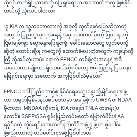
ဆိုရင် လက်ရှိပြဿနာကို ဖြေရှင်းရာမှာ အထောက်အကူ ဖြစ်နိုင်
တယ်လို့ သုံးသပ်ပါတယ်။
“ခု KIA က သူ့သဘောထားကို အခုလို ထုတ်ဖော်ပြောဆိုလာတဲ့
အတွက် ပြည်သူလူထုအနေနဲ့ အခု အာဏာသိမ်းတဲ့ ပြဿနာကို
ငြိမ်းချမ်းစွာ ဆွေးနွေးဖြေရှင်းဖို့၊ ခေါင်းဆောင်တွေ လွှတ်ပေးဖို့
ဆိုတဲ့ တောင်းဆိုချက်တွေကို ထောက်ခံပေးတဲ့အတွက် ကျနော်တို့
ကြိုဆိုအပ်တဲ့ဟာပဲ။ နောက် FPNCC တစ်ဖွဲ့လုံးအနေနဲ့ အဲဒီ
သဘောထားမျိုးသာ ရှိလာမယ်ဆိုရင်တော့ ဗမာပြည်ရဲ့ ပြဿနာ
ဖြေရှင်းရေးမှာ အထောက် အကူဖြစ်ပါလိမ့်မယ်။”
FPNCC ခေါ် ပြည်ထောင်စု နိုင်ငံရေးဆွေးနွေးညှိနှိုင်းရေးအဖွဲ့
ဟာ တရုတ်မြန်မာနယ်စပ်ဒေသမှာ အခြေစိုက် UWSA ဝ၊ NDAA
မိုင်းလား၊ MNDAA ကိုးကန့်၊ KIA ကချင်၊ TNLA တအန်း(ပ
လောင်)၊ SSPP/SSA ရှမ်းပြည်တပ်မတော် မြောက်ပိုင်းနဲ့ AA
ရခိုင်စတဲ့ တိုင်းရင်းသားလက်နက်ကိုင်အဖွဲ့ ၇ ဖွဲ့ က စုပေါင်း
ဖွဲ့စည်းထားတဲ့ တပ်ပေါင်းစုအဖွဲ့ဖြစ်ပါတယ်။