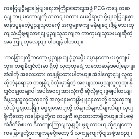
ကခငြျငွိမျးခမြျးရေးအကြိုးဆောငျအဖှဲ့ PCG ကနေ တဆ
င့ျ တပျမတောျကို သတငျးစကား ပေးပို့ရာမှာ ငွိမျးခမြျးစှာ
ဆန်ဒပွနတေဲ့ပွညျသူတှကေို အကွမျးဖကျ မနှိမျနငျးဖို့နဲ့ သှေးထှ
ကျသံယိုဖွဈလာရငျ ပွညျသူဘကျက ကာကှယျသှားမယျဆိုတဲ့
အခကြျတှလေညျး ပါဝငျခဲ့ပါတယျ။
“ကနြောျတို့ကတော့ ပွညျနယျ ခှဲခွားပွီး ပွောနတော မဟုတျပါ
ဘူး။ တဈနိုငျငံလုံးမှာ ရှိတဲ့ လူထုတှရေဲ့ သဘောဆန်ဒပေါ့နောျ။
အဲဒါကို အလေးထား တနျဖိုးထားပါတယျ။ အဲဒါကွောင့ျ လူထု
ဆိုတဲ့နရောမှာ တဈနိုငျငံလုံးမှာရှိတဲ့ အရပျသားပွညျသူလူထု၊ နို
ငျငံဝနျထမျးပါ အပါအဝငျ အားလုံးကို ဆိုလိုခွငျးဖွဈပါတယျ။
ဒီပွညျသူလူထုတှကေို အကွမျးဖကျနှိမျနငျးတာတို့ သှေးထှကျ
သံယို ဖွဈတာမြိုး မဖွဈအောငျတို့ ထိနျးထိနျးသိမျးသိမျး လုပျ
ဖို့ကိုတော့ ကနြောျတို့က တပျကို ပွောထားတာရှိတယျ။ ဒါပမေဲ့
အဲဒီကိစ်စဟာ ဒီထကျကြောျလှနျပွီး ဖွဈလာမယျဆိုရငျတော့
ကနြောျတို့ဘကျကနပွေီးတော့ ဒီ လကျနကျကိုငျအဖှဲ့အစညျး