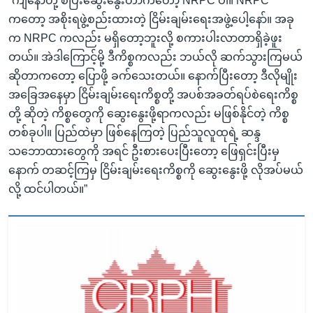
“ကျနော်တို့ စပြီးဆွေးနွေးတာကတော့ NRPC ပါ။ NRPC
ကတော့ အစိုးရဖွဲ့စည်းထားတဲ့ ငြိမ်းချမ်းရေးအဖွဲ့ပေါ့နော်။ အခု
က NRPC ကလည်း မရှိတော့ဘူးလို့ စကားပါးလာတာရှိခဲ့ဖူး
တယ်။ အဲဒါကြောင့်မို့ ဒီကိစ္စကလည်း ဘယ်လို ဆက်သွားကြမယ်
ဆိုတာကတော့ ပြောဖို့ ခက်သေးတယ်။ နောက်ပြီးတော့ ဒီလိုမျိုး
အခြေအနေမှာ ငြိမ်းချမ်းရေးကိစ္စတို့ အပစ်အခတ်ရပ်စဲရေးကိစ္စ
တို့ ဆိုတဲ့ ကိစ္စတွေကို ဆွေးနွေးဖို့ရာကလည်း မဖြစ်နိုင်တဲ့ ကိစ္စ
တစ်ခုပါ။ ပြည်ထဲမှာ ဖြစ်နေကြတဲ့ ပြည်သူလူထုရဲ့ ဆန္ဒ
သဘောထားတွေကို အရင် ဦးစားပေးပြီးတော့ ဖြေရှင်းပြီးမှ
နောက် တဆင့်ကြမှ ငြိမ်းချမ်းရေးကိစ္စကို ဆွေးနွေးဖို့ လိုအပ်မယ်
လို့ ထင်ပါတယ်။”