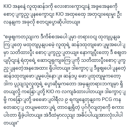
KIO အနနေဲ့ လူထုဆန်ဒကို လေးစားကွောငျးနဲ့ အခွအေနကေို
စောင့ျကွည့ျနကွေောငျး KIO အထှထှေေ အတှငျးရေးမှုး ဦး
လနနျက အခုလို စတငျပွောဆိုပါတယျ။
“စဖွဈကတညျးက ဒီကိစ်စအပေါျမှာ တရားဝငျ ထုတျပွနျခ
ကြျတှေ မထုတျပွနျပမေဲ့ လူထုရဲ့ ဆန်ဒထုတျဖောျမှုအပေါျ
မှာ သတိထားပွီး စောင့ျကွည့ျတယျ။ နောကျပွီးတော့ ဒီ စဈတ
ပျပိုငျးနဲ့ ရဲတှရေဲ့ ဆောငျရှကျခကြျကို သတိထားပွီးစောင့ျကွ
ည့ျနတေဲ့အနအေထား ရှိပါတယျ။ ဒါကွောင့ျ ဒီဖွဈပေါျနတေဲ့
ဆန်ဒထုတျဖောျမှုပေါ့နောျ။ ဆန်ဒပွ ဖောျထုတျမှုကတော့
ဒါက ပွညျသူလူထု့ရဲ့ ပွောဆိုမှုကတော အမှနျတရားဘကျမှာ ရှိ
တယျလို့ ကနြောျတို့ KIO က လကျခံထားပါတယျ။ ဒါကွောင့ျ
မို့ ကနြောျတို့ ဖဖေောျဝါရီလ ၉ ရကျနေ့တုနျးက PCG ကန
တေဆင့ျ တပျမတောျရဲ့ တာဝနျရှိတဲ့ ပုဂ်ဂိုလျတှကေို စကား
ပါးတာ ရှိခဲ့ပါတယျ။ အဲဒီထဲမှာလညျး အဓိပ်ပါယျအားလုံးပါပါ
တယျ။”