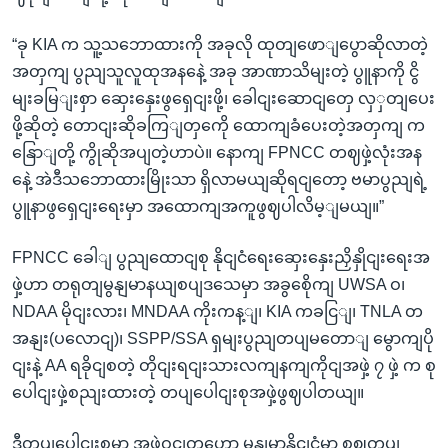
“ခု KIA က သူ့သဘောထားကို အခုလို ထုတျဖောျပွောဆိုလာတဲ့
အတှကျ ပွညျသူလူထုအနနေဲ့ အခု အာဏာသိမျးတဲ့ ပွူနာကို ငွိ
မျးခမြျးစှာ ဆှေးနှေးဖွရှေငျးဖို့၊ ခေါငျးဆောငျတှေ လှှတျပေး
ဖို့ဆိုတဲ့ တောငျးဆိုခကြျတှကေို ထောကျခံပေးတဲ့အတှကျ က
နြောျတို့ ကွိုဆိုအပျတဲ့ဟာပဲ။ နောကျ FPNCC တဈဖှဲ့လုံးအန
နေဲ့ အဲဒီသဘောထားမြိုးသာ ရှိလာမယျဆိုရငျတော့ ဗမာပွညျရဲ့
ပွူနာဖွရှေငျးရေးမှာ အထောကျအကူဖွဈပါလိမ့ျမယျ။”
FPNCC ခေါျ ပွညျထောငျစု နိုငျငံရေးဆှေးနှေးညှိနှိုငျးရေးအ
ဖှဲ့ဟာ တရုတျမွနျမာနယျစပျဒသေမှာ အခွစေိုကျ UWSA ဝ၊
NDAA မိုငျးလား၊ MNDAA ကိုးကန့ျ၊ KIA ကခငြျ၊ TNLA တ
အနျး(ပလောငျ)၊ SSPP/SSA ရှမျးပွညျတပျမတောျ မွောကျပို
ငျးနဲ့ AA ရခိုငျစတဲ့ တိုငျးရငျးသားလကျနကျကိုငျအဖှဲ့ ၇ ဖှဲ့ က စု
ပေါငျးဖှဲ့စညျးထားတဲ့ တပျပေါငျးစုအဖှဲ့ဖွဈပါတယျ။
ဒီတပျပေါငျးစုမှာ အဖှဲ့ဝငျတှဟော မွနျမာနိုငျငံမှာ စဈတပျ