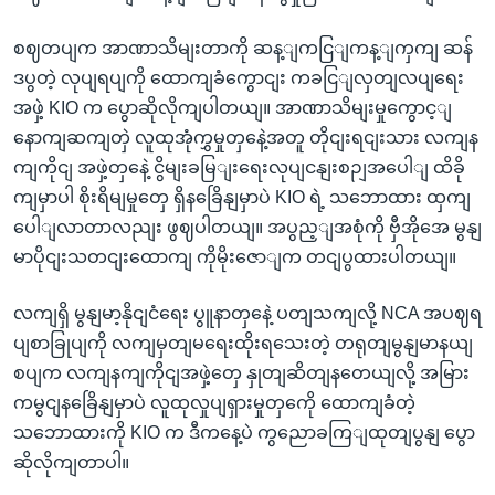
စဈတပျက အာဏာသိမျးတာကို ဆန့ျကငြျကန့ျကှကျ ဆန်
ဒပွတဲ့ လုပျရပျကို ထောကျခံကွောငျး ကခငြျလှတျလပျရေး
အဖှဲ့ KIO က ပွောဆိုလိုကျပါတယျ။ အာဏာသိမျးမှုကွောင့ျ
နောကျဆကျတှဲ လူထုအုံကွှမှုတှနေဲ့အတူ တိုငျးရငျးသား လကျန
ကျကိုငျ အဖှဲ့တှနေဲ့ ငွိမျးခမြျးရေးလုပျငနျးစဉျအပေါျ ထိခို
ကျမှာပါ စိုးရိမျမှုတှေ ရှိနခြေိနျမှာပဲ KIO ရဲ့ သဘောထား ထှကျ
ပေါျလာတာလညျး ဖွဈပါတယျ။ အပွည့ျအစုံကို ဗှီအိုအေ မွနျ
မာပိုငျးသတငျးထောကျ ကိုမိုးဇောျက တငျပွထားပါတယျ။
လကျရှိ မွနျမာ့နိုငျငံရေး ပွူနာတှနေဲ့ ပတျသကျလို့ NCA အပဈရ
ပျစာခြုပျကို လကျမှတျမရေးထိုးရသေးတဲ့ တရုတျမွနျမာနယျ
စပျက လကျနကျကိုငျအဖှဲ့တှေ နှုတျဆိတျနတေယျလို့ အမြား
ကမွငျနခြေိနျမှာပဲ လူထုလှုပျရှားမှုတှကေို ထောကျခံတဲ့
သဘောထားကို KIO က ဒီကနေ့ပဲ ကွညောခကြျထုတျပွနျ ပွော
ဆိုလိုကျတာပါ။