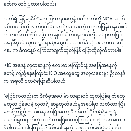
ဇော်က တင်ပြထားပါတယ်။
လက်ရှိ မြန်မာ့နိုင်ငံရေး ပြဿနာတွေနဲ့ ပတ်သက်လို့ NCA အပစ်
ရပ်စာချုပ်ကို လက်မှတ်မရေးထိုးရသေးတဲ့ တရုတ်မြန်မာနယ်စပ်
က လက်နက်ကိုင်အဖွဲ့တွေ နှုတ်ဆိတ်နေတယ်လို့ အများကမြင်
နေချိန်မှာပဲ လူထုလှုပ်ရှားမှုတွေကို ထောက်ခံတဲ့သဘောထားကို
KIO က ဒီကနေ့ပဲ ကြေညာချက်ထုတ်ပြန် ပြောဆိုလိုက်တာပါ။
KIO အနေနဲ့ လူထုဆန္ဒကို လေးစားကြောင်းနဲ့ အခြေအနေကို
စောင့်ကြည့်နေကြောင်း KIO အထွေထွေ အတွင်းရေးမှူး ဦးလနန်
က အခုလို စတင်ပြောဆိုပါတယ်။
“စဖြစ်ကတည်းက ဒီကိစ္စအပေါ်မှာ တရားဝင် ထုတ်ပြန်ချက်တွေ
မထုတ်ပြန်ပေမဲ့ လူထုရဲ့ ဆန္ဒထုတ်ဖော်မှုအပေါ်မှာ သတိထားပြီး
စောင့်ကြည့်တယ်။ နောက်ပြီးတော့ ဒီ စစ်တပ်ပိုင်းနဲ့ ရဲတွေရဲ့
ဆောင်ရွက်ချက်ကို သတိထားပြီးစောင့်ကြည့်နေတဲ့အနေအထား
ရှိပါတယ်။ ဒါကြောင့် ဒီဖြစ်ပေါ်နေတဲ့ ဆန္ဒထုတ်ဖော်မှုပေါ့နော်။