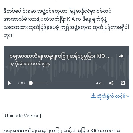
ဒီတပ်ပေါင်းစုမှာ အဖွဲ့ဝင်တွေဟာ မြန်မာနိုင်ငံမှာ စစ်တပ်
အာဏာသိမ်းတာနဲ့ ပတ်သက်ပြီး KIA က ဒီနေ့ ရက်စွဲနဲ့
သဘောထားထုတ်ပြန်ခဲ့ပေမဲ့ ကျန်အဖွဲ့တွေက ထုတ်ပြန်တာမရှိပါ
ဘူး။
စဈအာဏာသိမျးဆန့ျကငြျဆန်ဒပွမှုမြား KIO ထောကျခံ
by
ဗွီအိုအေသတင်းဌာန
No media source currently available
0:00
4:29
တိုက်ရိုက် လင့်ခ်
[Unicode Version]
စဈအာဏာသိမျးဆန့ျကငြျဆန်ဒပွမှုမြား KIO ထောကျခံ