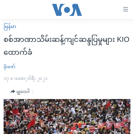
သုံး
ရ
လွယ်ကူ
မြန်မာ
မူလစာမျက်နှာ
စေ
စစ်အာဏာသိမ်းဆန့်ကျင်ဆန္ဒပြမှုများ KIO
မြန်မာ
သည့်
ထောက်ခံ
ကမ္ဘာ့သတင်းများ
Link
ဗွီဒီယို
နိုင်ငံတကာ
မိုးဇော်
များ
သတင်းလွတ်လပ်ခွင့်
အမေရိကန်
၁၇ ေဖေဖာ္၀ါရီ၊ ၂၀၂၁
ပင်မ
ရပ်ဝန်းတခု လမ်းတခု အလွန်
တရုတ်
အကြောင်းအရာ
မျှဝေပါ
သို့
အင်္ဂလိပ်စာလေ့လာမယ်
အစ္စရေး-ပါလက်စတိုင်း
ကျော်
အပတ်စဉ်ကဏ္ဍများ
အမေရိကန်သုံးအီဒီယံ
ကြည့်
ရေဒီယိုနှင့်ရုပ်သံ အချက်အလက်များ
မကြေးမုံရဲ့ အင်္ဂလိပ်စာ
ရေဒီယို
ရန်
ပင်မ
ရေဒီယို/တီဗွီအစီအစဉ်
ရုပ်ရှင်ထဲက အင်္ဂလိပ်စာ
တီဗွီ