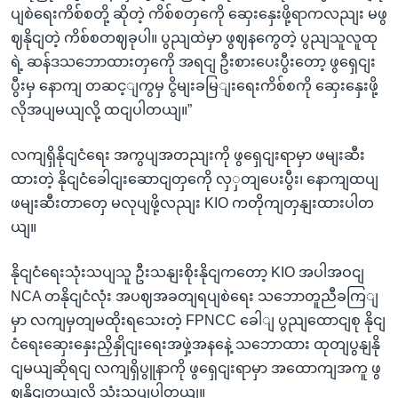
ပျစဲရေးကိစ်စတို့ ဆိုတဲ့ ကိစ်စတှကေို ဆှေးနှေးဖို့ရာကလညျး မဖွ
ဈနိုငျတဲ့ ကိစ်စတဈခုပါ။ ပွညျထဲမှာ ဖွဈနကွေတဲ့ ပွညျသူလူထု
ရဲ့ ဆန်ဒသဘောထားတှကေို အရငျ ဦးစားပေးပွီးတော့ ဖွရှေငျး
ပွီးမှ နောကျ တဆင့ျကွမှ ငွိမျးခမြျးရေးကိစ်စကို ဆှေးနှေးဖို့
လိုအပျမယျလို့ ထငျပါတယျ။”
လကျရှိနိုငျငံရေး အကွပျအတညျးကို ဖွရှေငျးရာမှာ ဖမျးဆီး
ထားတဲ့ နိုငျငံခေါငျးဆောငျတှကေို လှှတျပေးပွီး၊ နောကျထပျ
ဖမျးဆီးတာတှေ မလုပျဖို့လညျး KIO ကတိုကျတှနျးထားပါတ
ယျ။
နိုငျငံရေးသုံးသပျသူ ဦးသနျးစိုးနိုငျကတော့ KIO အပါအဝငျ
NCA တနိုငျငံလုံး အပဈအခတျရပျစဲရေး သဘောတူညီခကြျ
မှာ လကျမှတျမထိုးရသေးတဲ့ FPNCC ခေါျ ပွညျထောငျစု နိုငျ
ငံရေးဆှေးနှေးညှိနှိုငျးရေးအဖှဲ့အနနေဲ့ သဘောထား ထုတျပွနျနို
ငျမယျဆိုရငျ လကျရှိပွူနာကို ဖွရှေငျးရာမှာ အထောကျအကူ ဖွ
ဈနိုငျတယျလို့ သုံးသပျပါတယျ။