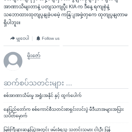
အာဏာသိမျးတာနဲ့ ပတျသကျပွီး KIA က ဒီနေ့ ရကျစှဲနဲ့
သဘောထားထုတျပွနျခဲ့ပမေဲ့ ကနြျအဖှဲ့တှကေ ထုတျပွနျတာမ
ရှိပါဘူး။
မျှဝေပါ
Follow us
မိုးဇော်
ဆက်စပ်သတင်းများ ...
စစ်အာဏာသိမ်းမှု အရှုံးအနိုင် နှင့် ထွက်ပေါက်
နေပြည်တော်က စစ်ကောင်စီသတင်းစာရှင်းလင်းပွဲ မီဒီယာအများအပြား
သပိတ်မှောက်
မြစ်ကြီးနားဆန္ဒပြပွဲအတွင်း ဖမ်းခံရသူ သတင်းသမား ငါးဦး ပြန်