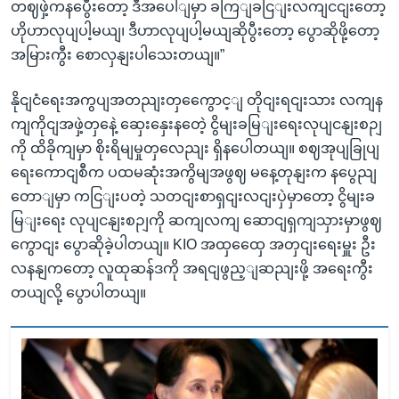
တဈဖှဲ့ကနပွေီးတော့ ဒီအပေါျမှာ ခကြျခငြျးလကျငငျးတော့
ဟိုဟာလုပျပါ့မယျ၊ ဒီဟာလုပျပါ့မယျဆိုပွီးတော့ ပွောဆိုဖို့တော့
အမြားကွီး စောလှနျးပါသေးတယျ။”
နိုငျငံရေးအကွပျအတညျးတှကွေောင့ျ တိုငျးရငျးသား လကျန
ကျကိုငျအဖှဲ့တှနေဲ့ ဆှေးနှေးနတေဲ့ ငွိမျးခမြျးရေးလုပျငနျးစဉျ
ကို ထိခိုကျမှာ စိုးရိမျမှုတှလေညျး ရှိနပေါတယျ။ စဈအုပျခြုပျ
ရေးကောငျစီက ပထမဆုံးအကွိမျအဖွဈ မနေ့တုနျးက နပွေညျ
တောျမှာ ကငြျးပတဲ့ သတငျးစာရှငျးလငျးပှဲမှာတော့ ငွိမျးခ
မြျးရေး လုပျငနျးစဉျကို ဆကျလကျ ဆောငျရှကျသှားမှာဖွဈ
ကွောငျး ပွောဆိုခဲ့ပါတယျ။ KIO အထှထှေေ အတှငျးရေးမှူး ဦး
လနနျကတော့ လူထုဆန်ဒကို အရငျဖွည့ျဆညျးဖို့ အရေးကွီး
တယျလို့ ပွောပါတယျ။