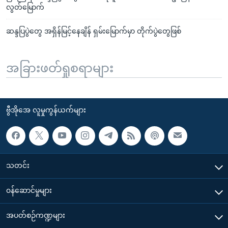
လွတ်မြောက်
ဆန္ဒပြပွဲတွေ အရှိန်မြင့်နေချိန် ရှမ်းမြောက်မှာ တိုက်ပွဲတွေဖြစ်
အခြားဖတ်ရှုစရာများ
ဗွီအိုအေ လူမှုကွန်ယက်များ
သတင်း
၀န်ဆောင်မှုများ
အပတ်စဉ်ကဏ္ဍများ