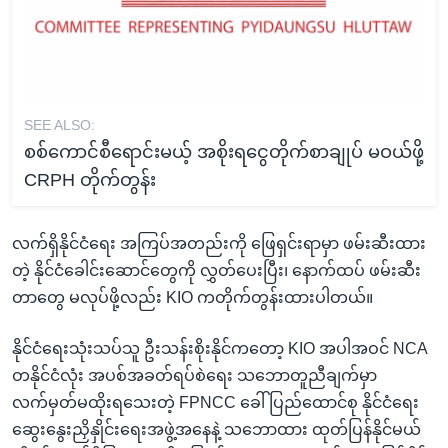
SEE ALSO:
စစ်ကောင်စီရောင်းမယ့် အစိုးရငွေတိုက်စာချုပ် မဝယ်ဖို့
CRPH တိုက်တွန်း
လက်ရှိနိုင်ငံရေး အကြပ်အတည်းကို ဖြေရှင်းရာမှာ ဖမ်းဆီးထား
တဲ့ နိုင်ငံခေါင်းဆောင်တွေကို လွှတ်ပေးပြီး၊ နောက်ထပ် ဖမ်းဆီး
တာတွေ မလုပ်ဖို့လည်း KIO ကတိုက်တွန်းထားပါတယ်။
နိုင်ငံရေးသုံးသပ်သူ ဦးသန်းစိုးနိုင်ကတော့ KIO အပါအဝင် NCA
တနိုင်ငံလုံး အပစ်အခတ်ရပ်စဲရေး သဘောတူညီချက်မှာ
လက်မှတ်မထိုးရသေးတဲ့ FPNCC ခေါ် ပြည်ထောင်စု နိုင်ငံရေး
ဆွေးနွေးညှိနှိုင်းရေးအဖွဲ့အနေနဲ့ သဘောထား ထုတ်ပြန်နိုင်မယ်