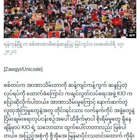
အ
သုတပဒေသာ အင်္ဂလိပ်စာ
ညွန်း
Learning English
စာမျက်နှာ
သို့
ဗွီအိုအေ လူမှုကွန်ယက်များ
ကျော်
ကြည့်
ရန်ကုန်မြို့က စစ်အာဏာဖီဆန်ဆန္ဒပြပွဲ မြင်ကွင်း။ (ဖေဖော်ဝါရီ ၁၇၊
၂၀၂၁)
ရန်
ဘာသာစကားများ
ရှာဖွေ
[Zawgyi/Unicode]
ရန်
နေရာ
စစ်တပ်က အာဏာသိမ်းတာကို ဆန့်ကျင်ကန့်ကွက် ဆန္ဒပြတဲ့
သို့
လုပ်ရပ်ကို ထောက်ခံကြောင်း ကချင်လွတ်လပ်ရေးအဖွဲ့ KIO က
ကျော်
ပြောဆိုလိုက်ပါတယ်။ အာဏာသိမ်းမှုကြောင့် နောက်ဆက်တွဲ
ရန်
လူထုအုံကြွမှုတွေနဲ့အတူ တိုင်းရင်းသား လက်နက်ကိုင် အဖွဲ့တွေနဲ့
ငြိမ်းချမ်းရေးလုပ်ငန်းစဉ်အပေါ် ထိခိုက်မှာပါ စိုးရိမ်မှုတွေ ရှိနေ
ချိန်မှာပဲ KIO ရဲ့ သဘောထား ထွက်ပေါ်လာတာလည်း ဖြစ်ပါ
တယ်။ အပြည့်အစုံကို ဗွီအိုအေ မြန်မာပိုင်းသတင်းထောက် ကိုမိုး