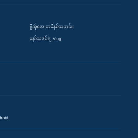
ဗွီအိုအေ တမိနစ်သတင်း
နော်သဇင်ရဲ့ Vlog
droid