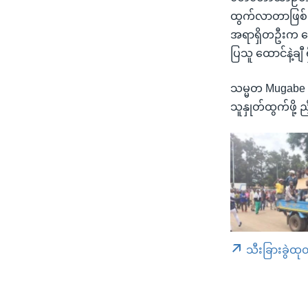
ထွက်လာတာဖြစ်ပြ
အရာရှိတဦးက ပြေ
ပြသူ ထောင်နဲ့ချီ
သမ္မတ Mugabe ကိ
သူနှုတ်ထွက်ဖို့ 
သီးခြားခွဲထု