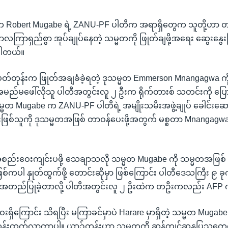
Robert Mugabe ရဲ့ ZANU-PF ပါတီက အရာရှိတွေက သူတို့ဟာ တနင
လကြာရှည်စွာ အုပ်ချုပ်နေတဲ့ သမ္မတကို ဖြုတ်ချဖို့အရေး ဆွေးနွေး
ပါတယ်။
င်းပတ်တုန်းက ဖြုတ်အချခံခဲ့ရတဲ့ ဒုသမ္မတ Emmerson Mnangagwa ကိ
 အမည်မဖေါ်လိုသူ ပါတီအတွင်းလူ ၂ ဦးက ရိုက်တားစ် သတင်းကို ပြေ
တ Mugabe က ZANU-PF ပါတီရဲ့ အမျိုးသမီးအဖွဲ့ချုပ် ခေါင်းဆေ
းဖြစ်သူကို ဒုသမ္မတအဖြစ် တာဝန်ပေးဖို့အတွက် မစ္စတာ Mnangagwa က
။
ာ အစည်းဝေးကျင်းပဖို့ သေချာသလို သမ္မတ Mugabe ကို သမ္မတအဖြစ
်ကပါ နှုတ်ထွက်ဖို့ တောင်းဆိုမှာ ဖြစ်ကြောင်း ပါတီဒေသကြီး ၉ ခ
ို အတည်ပြုခဲ့တာလို့ ပါတီအတွင်းလူ ၂ ဦးထဲက တဦးကလည်း AFP 
ရှိကြောင်း သိရပြီး မကြာခင်မှာပဲ Harare မှာရှိတဲ့ သမ္မတ Mugab
န်းထွက်လာတာပါ။ ယာဉ်တန်းဟာ သမ္မတကို ဆန့်ကျင်ဆန္ဒပြသူတွေက