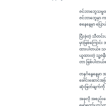
ဇင်ဘာဘွေသမ္မတ 
ဇင်ဘာဘွေမှာ ကာ
စနေနေ့မှာ ပြော
ပြီးခဲ့တဲ့ သီတ
မှာဖြစ်ကြောင်း
ထားပါတယ်။ သမ္မ
ယူထားတဲ့ သူ့ဇနီ
တာ ဖြစ်ပါတယ်
တနင်္ဂနွေနေ့မှ
ခေါင်းဆောင်အဖြစ
ဆုံးဖြတ်ချက်က
အခုလို အစည်းဝေး
မော်တော်ယာဉ်တ