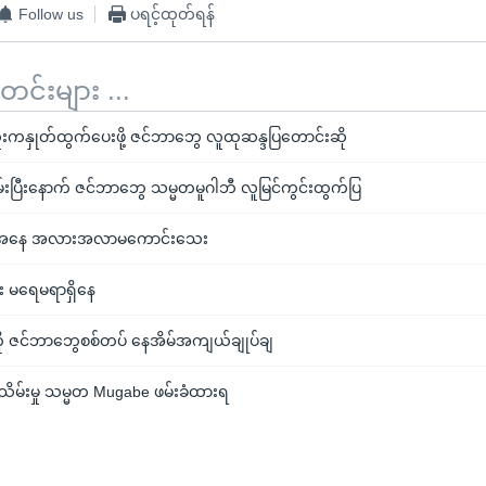
Follow us
ပရင့်ထုတ်ရန်
်းများ ...
းကနှုတ်ထွက်ပေးဖို့ ဇင်ဘာဘွေ လူထုဆန္ဒပြတောင်းဆို
ပြီးနောက် ဇင်ဘာဘွေ သမ္မတမူဂါဘီ လူမြင်ကွင်းထွက်ပြ
ေအနေ အလားအလာမကောင်းသေး
ေး မရေမရာရှိနေ
ု ဇင်ဘာဘွေစစ်တပ် နေအိမ်အကျယ်ချုပ်ချ
်းမှု သမ္မတ Mugabe ဖမ်းခံထားရ