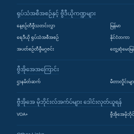
ရုပ်သံအစီအစဉ်နှင့် ဗွီဒီယိုကဏ္ဍများ
နေ့စဉ်တီဗွီသတင်းလွှာ
မြန်မာ
ရေဒီယို ရုပ်သံအစီအစဉ်
နိုင်ငံတကာ
အပတ်စဉ်တီဗွီမဂ္ဂဇင်း
တွေ့ဆုံမေးမြန
ဗွီအိုအေအကြောင်း
ဌာနမိတ်ဆက်
မီတာလှိုင်းမျာ
ဗွီအိုအေ မိုဘိုင်းလ်အက်ပ်များ ဒေါင်းလုတ်ယူရန်
Learning English
VOA+
ဗွီအိုအေမိုဘ
ဗွီအိုအေ လူမှုကွန်ယက်များ