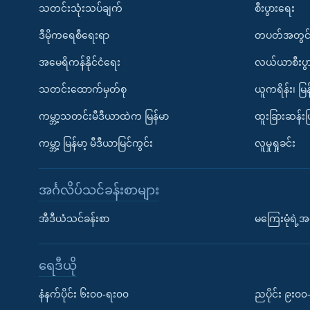
သတင်းသုံးသပ်ချက်
စီးပွားရေး
ဒီမိုကရေစီရေးရာ
တပတ်အတွင်
အမေရိကန်နိုင်ငံရေး
လယ်ယာစီးပွ
သတင်းထောက်မှတ်စု
ယူကရိန်း၊ မြန
ကမ္ဘာ့သတင်းမီဒီယာထဲက မြန်မာ
ထူးခြားဆန်း
ကမ္ဘာ့ မြန်မာ့ မီဒီယာမြင်ကွင်း
လူမှုရှုခင်း
အင်္ဂလိပ်သင်ခန်းစာများ
အီဒီယံသင်ခန်းစာ
မကြေးမုံရဲ့အင
ရေဒီယို
နံနက်ပိုင်း ၆း၀၀-ရး၀၀
ညပိုင်း ၉း၀