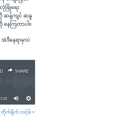
ုံခြုံရေး
 ဆန့်ကျင် ဆန္ဒ
်းဆို နေကြတာပါ။
အဲဒီနေရာမှာပဲ
D
SHARE
1:10
တိုက်ရိုက် လင့်ခ်
SHARE