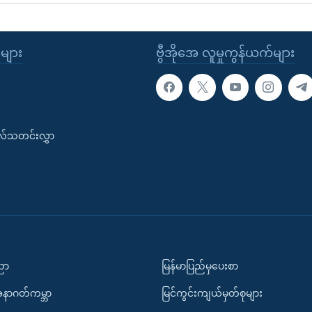
ုများ
ဗွီအိုအေ လူမှုကွန်ယက်များ
းလ်သတင်းလွှာ
ပညာ
မြန်မာပြည်မှပေးစာ
အနာဂတ်ကမ္ဘာ
မြင်ကွင်းကျယ်မှတ်စုများ