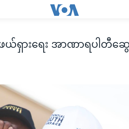
 ဖယ်ရှားရေး အာဏာရပါတီဆွေး