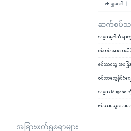
မျှဝေပါ
ဆက်စပ်သတင
သမ္မတမူဂါဘီ ရာထူ
စစ်တပ် အာဏာသိမ်း
ဇင်ဘာဘွေ အခြ
ဇင်ဘာဘွေနိုင်ငံရ
သမ္မတ Mugabe ကိ
ဇင်ဘာဘွေအာဏာသိမ
အခြားဖတ်ရှုစရာများ