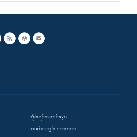
တိုင်းရင်းသတင်းလွှာ
တပတ်အတွင်း အားကစား