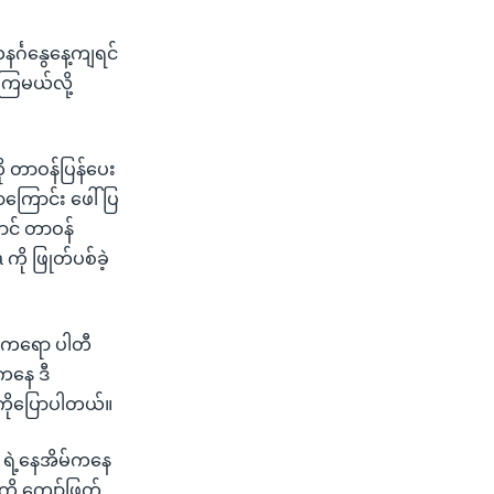
်္ဂနွေနေ့ကျရင်
ကြမယ်လို့
ု တာဝန်ပြန်ပေး
ာကြောင်း ဖေါ်ပြ
ာင် တာဝန်
ို ဖြုတ်ပစ်ခဲ့
် ကရော ပါတီ
ုကနေ ဒီ
ကိုပြောပါတယ်။
e ရဲ့နေအိမ်ကနေ
ို ကျော်ဖြတ်