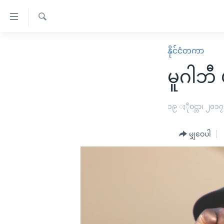
သုံး
ရ
ရှာဖွေ
လွယ်ကူ
မူလစာမျက်နှာ
နိုင်ငံတကာ
ရ
စေ
မြန်မာ
လာ
မူဂါဘီ
သည့်
ဒ်
ကမ္ဘာ့သတင်းများ
Link
ဗွီဒီယို
နိုင်ငံတကာ
၁၉ ႏိုဝင္ဘာ၊ ၂၀၁၇
များ
သတင်းလွတ်လပ်ခွင့်
အမေရိကန်
ပင်မ
မျှဝေပါ
ရပ်ဝန်းတခု လမ်းတခု အလွန်
တရုတ်
အကြောင်းအရာ
အင်္ဂလိပ်စာလေ့လာမယ်
အစ္စရေး-ပါလက်စတိုင်း
သို့
အပတ်စဉ်ကဏ္ဍများ
အမေရိကန်သုံးအီဒီယံ
ကျော်
ကြည့်
ရေဒီယိုနှင့်ရုပ်သံ အချက်အလက်များ
မကြေးမုံရဲ့ အင်္ဂလိပ်စာ
ရေဒီယို
ရန်
ရေဒီယို/တီဗွီအစီအစဉ်
ရုပ်ရှင်ထဲက အင်္ဂလိပ်စာ
တီဗွီ
ပင်မ