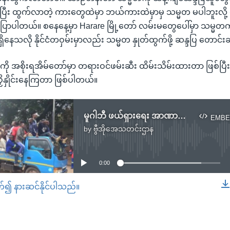
ီး ထွက်လာတဲ့ ကားတွေထဲမှာ ဘယ်ကားထဲမှာမှ သမ္မတ မပါဘူးလို့ လ
ာပါတယ်။ စနေနေ့မှာ Harare မြို့တော် လမ်းမတွေပေါ်မှာ သမ္မတကို
 ရှိနေသလို နိုင်ငံတဝှမ်းမှာလည်း သမ္မတ နှုတ်ထွက်ဖို့ ဆန္ဒပြ တောင
ု အစိုးရအိမ်တော်မှာ တရားဝင်ဖမ်းဆီး ထိမ်းသိမ်းထားတာ ဖြစ်ပြီး 
ညှိနှိုင်းနေကြတာ ဖြစ်ပါတယ်။
မူဂါဘီ ဖယ်ရှားရေး အာဏာရပါတီဆွေးနွေး
EMBE
by
ဗွီအိုအေသတင်းဌာန
No media source currently available
0:00
တ်၍ နားဆင်နိုင်ပါသည်။
EMBED