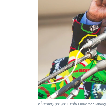
သုတပဒေသာ အင်္ဂလိပ်စာ
အ
ညွန်း
စာမျက်နှာ
သို့
ကျော်
ကြည့်
ရန်
ရှာဖွေ
ရန်
နေရာ
သို့
ကျော်
ရန်
ဇင်ဘာဘွေ ဒုသမ္မတဟောင်း Emmerson Mnan