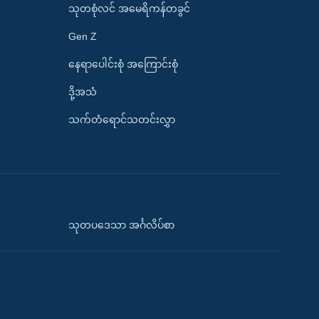
သုတစုံလင် အမေရိကန်တခွင်
Gen Z
နေရာပေါင်းစုံ အကြောင်းစုံ
ဒို့အသံ
သက်တံရောင်သတင်းလွှာ
သုတပဒေသာ အင်္ဂလိပ်စာ