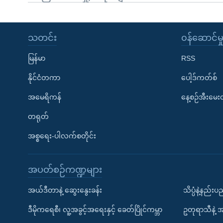
သတင်း
၀န်ဆောင်မှ
မြန်မာ
RSS
နိုင်ငံတကာ
ပေါ့ဒ်ကတ်စ်
အမေရိကန်
နေ့စဉ်အီးမေ
တရုတ်
အစ္စရေး-ပါလက်စတိုင်း
အပတ်စဉ်ကဏ္ဍများ
အယ်ဒီတာနဲ့ ဆွေးနွေးခန်း
သိပ္ပံနဲ့နည်း
ဒီမိုကရေစီ၊ လူ့အခွင့်အရေးနှင့် ခေတ်ပြိုင်ကမ္ဘာ
ဥတုရာသီနဲ့ 