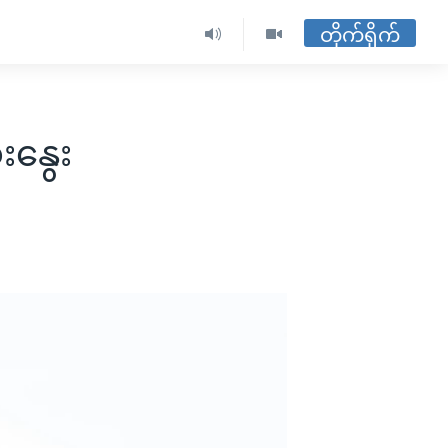
တိုက်ရိုက်
နွေး