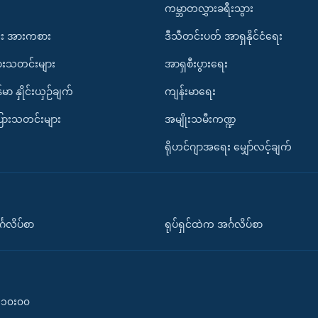
ကမ္ဘာတလွှားခရီးသွား
း အားကစား
ဒီသီတင်းပတ် အာရှနိုင်ငံရေး
ားသတင်းများ
အာရှစီးပွားရေး
်မာ နှိုင်းယှဉ်ချက်
ကျန်းမာရေး
ပြားသတင်းများ
အမျိုးသမီးကဏ္ဍ
ရိုဟင်ဂျာအရေး မျှော်လင့်ချက်
်္ဂလိပ်စာ
ရုပ်ရှင်ထဲက အင်္ဂလိပ်စာ
၀-၁၀း၀၀