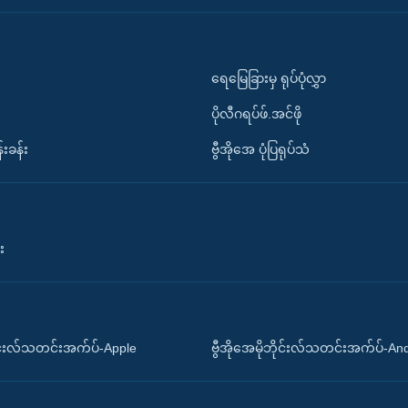
ရေမြေခြားမှ ရုပ်ပုံလွှာ
ပိုလီဂရပ်ဖ်.အင်ဖို
်းခန်း
ဗွီအိုအေ ပုံပြရုပ်သံ
း
ိုင်းလ်သတင်းအက်ပ်-Apple
ဗွီအိုအေမိုဘိုင်းလ်သတင်းအက်ပ်-An