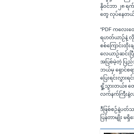
နိုဝင်ဘာ ၂၈ ရက်
တွေ လုပ်နေတယ်
“PDF ကလေးတွေက
ရဟတ်ယာဉ်နဲ့ လို
စစ်ကြောင်းထိုး
လေယာဉ်ဆင်းပြီးပ
အပြစ်မဲ့တဲ့ ပြ
ဘယ်မှ ရှောင်စ
ပြေးရင်းလွှားရင်
ရှို့သွားတယ်။ တ
လက်နက်ကြီးနဲ့
ဒီဖြစ်စဉ်နဲ့ပ
ပြန်တာမျိုး မရှ