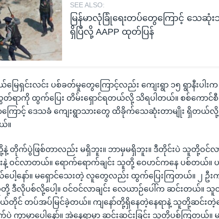
SEE ALSO:
မြန်မာလုံခြုံရေးတပ်တွေကြောင့် သေဆုံး
ရှိပြီလို့ AAPP ထုတ်ပြန်
်မြေရှင်းလင်း ပစ်ခတ်မှုတွေကြောင့်လည်း ကျေးရွာ ၁၅ ရွာနီးပါး
တ်ရာကို ထွက်ပြေး တိမ်းရှောင်ရတယ်လို့ သိရပါတယ်။ စစ်ကောင်
ြောင့် ဒေသခံ ကျေးရွာသားတွေ ထိခိုက်သေဆုံးတာမျိုး ရှိတယ်လ
ယ်။
တို့နဲ့ တိုက်ပွဲဖြစ်တာလည်း မရှိဘူး။ ဘာမှမရှိဘူး။ ဒီတိုင်းပဲ သူတို့ဝ
နဲ့ ဝင်လာတယ်။ ရောက်ရောက်ချင်း သူတို့ ဝေဟင်ကနေ ပစ်တယ်။ ပစ်
်တယ်ပေါ့နော်။ မရှောင်သေးတဲ့ လူတွေလည်း ထွက်ပြေးကြတယ်။ ၂ 
ု့ ဒီလိုပစ်လို့ပေါ့။ ဝင်ဝင်လာချင်း လေယာဉ်ပေါ်က ဆင်းတယ်။ သူ
ယ်တိုင် တပ်အပ်မြင်ခဲ့တယ်။ ကျနော်တို့ရှိနေတဲ့နေရာနဲ့ သူတို့ဆင်း
ပဲ ကွာမှာပေါ့နော်။ အဲ့နေရာမှာ ဆင်းဆင်းခြင်း သူတို့ပစ်ကြတယ်