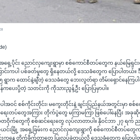
း။
de)
် အရှေ့ပိုင်း ညောင်လှကျေးရွာမှာ စစ်ကောင်စီတပ်တွေက နယ်မြေရှင်
ာင်းကပါ ပစ်ခတ်မှုတွေ ရှိနေတယ်လို့ ဒေသခံတွေက ပြောပါတယ်။
၁၅ ရွာက ထောင်နဲ့ချီတဲ့ ဒေသခံတွေ ဘေးလွတ်ရာ တိမ်းရှောင်နေကြပ
်ကပေးပို့တဲ့ သတင်းကို ကိုသားညွန့်ဦး ပြောပြမှာပါ။
အဝင် စစ်ကိုင်းတိုင်း၊ မကွေးတိုင်းနဲ့ ချင်းပြည်နယ်အတွင်းမှာ စစ်
းတပ်တွေအကြား တိုက်ပွဲတွေ မကြာမကြာ ဖြစ်ပေါ်နေပြီး အခုဆိုရ
ိုက်တွေကို စစ်ဆင်ရေးတွေ လုပ်လာတာပါ။ နိုဝင်ဘာ ၂၇ ရက် ညနေ
း ဒီပဲယင်းမြို့ အရှေ့ခြမ်းက ညောင်လှကျေးရွာကို စစ်ကောင်စီတပ်
်းကနေ တိုက်ခိုက်တာတွေ ပြုလုပ်ခဲ့တယ်လို့ ဒေသခံတွေက ပြောပါ