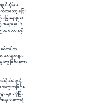
ဒီတိုင်းပဲ
ောက်ကတော့ ပြေး
ထွက်ပြေးနေရတာ
 အများစုပါပဲ
 ၅၀၀ လောက်ရှိ
ို စစ်တပ်က
 အတော်များများ
်မှုတွေ ဖြစ်နေတာ
်ခိုက်ခံရလို့
။ အထူးသဖြင့် မ
ွဲတွေက ပိုပြီး
ဆင်ရေးသဘောနဲ့