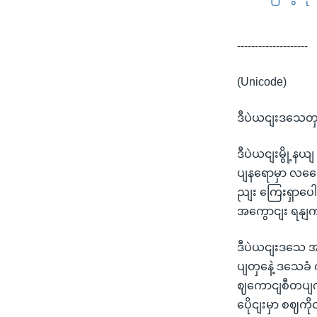
--------------------
(Unicode)
ဒီပဲယငျးဒသေတှ
ဒီပဲယငျးမွို့န
ပျနရောမှာ လကွ
ညျး ကြေးရှာပေါ
အကွောငျး ရနျကု
ဒီပဲယငျးဒသေ အ
ပျတှနေဲ့ ဒသေခ
ဈကောငျစီတပျက
ပေိုငျးမှာ စဈက