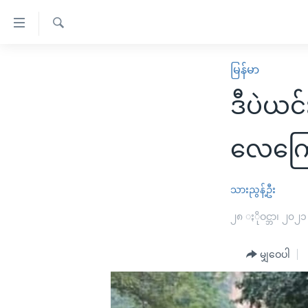
သုံး
ရ
ရှာဖွေ
လွယ်ကူ
မူလစာမျက်နှာ
မြန်မာ
ရ
စေ
မြန်မာ
လာ
ဒီပဲယင
သည့်
ဒ်
ကမ္ဘာ့သတင်းများ
Link
ဗွီဒီယို
နိုင်ငံတကာ
လေကြော
များ
သတင်းလွတ်လပ်ခွင့်
အမေရိကန်
ပင်မ
ရပ်ဝန်းတခု လမ်းတခု အလွန်
တရုတ်
သားညွန့်ဦး
အကြောင်းအရာ
အင်္ဂလိပ်စာလေ့လာမယ်
အစ္စရေး-ပါလက်စတိုင်း
၂၈ ႏိုဝင္ဘာ၊ ၂၀၂၁
သို့
အပတ်စဉ်ကဏ္ဍများ
အမေရိကန်သုံးအီဒီယံ
ကျော်
မျှဝေပါ
ကြည့်
ရေဒီယိုနှင့်ရုပ်သံ အချက်အလက်များ
မကြေးမုံရဲ့ အင်္ဂလိပ်စာ
ရေဒီယို
ရန်
ရေဒီယို/တီဗွီအစီအစဉ်
ရုပ်ရှင်ထဲက အင်္ဂလိပ်စာ
တီဗွီ
ပင်မ