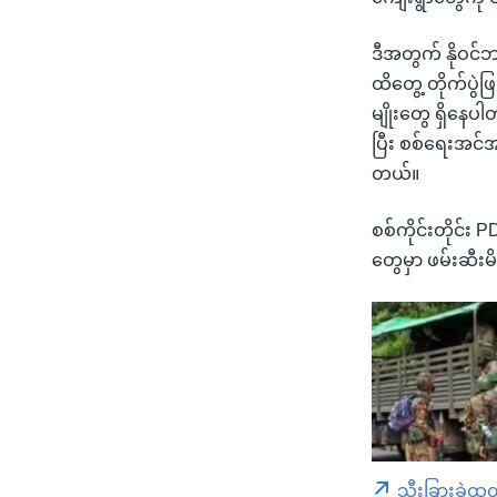
ဒီအတွက် နိုဝင်
ထိတွေ့ တိုက်ပွ
မျိုးတွေ ရှိနေပ
ပြီး စစ်ရေးအင
တယ်။
စစ်ကိုင်းတိုင်း 
တွေမှာ ဖမ်းဆီး
သီးခြားခွဲထု