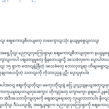
EMBED
ငျး စဈကောငျစီတပျတှေ လကွေောငျးသုံး နယျမွရှေငျးလငျး
ယျ အရှေ့ပိုငျး ညောငျလှကြေးရှာမှာ စဈကောငျစီတပျတှကေ နယျမွရ
ေောငျးကပါ ပဈခတျမှုတှေ ရှိနတေယျလို့ ဒသေခံတှကေ ပွောပါ
ငျး ၁၅ ရှာက ထောငျနဲ့ခြီတဲ့ ဒသေခံတှေ ဘေးလှတျရာ တိမျးရှောင
နျကပေးပို့တဲ့ သတငျးကို ကိုသားညှန့ျဦး ပွောပွမှာပါ။
ပါအဝငျ စဈကိုငျးတိုငျး၊ မကှေးတိုငျးနဲ့ ခငြျးပွညျနယျအတှငျး
ံ ကာကှယျရေးတပျတှအေကွား တိုကျပှဲတှေ မကွာမကွာ ဖွဈပေါျနပွေီ
 အဲဒီဒသေတဝိုကျတှကေို စဈဆငျရေးတှေ လုပျလာတာပါ။ နိုဝင
ိုငျးတိုငျး ဒီပဲယငျးမွို့ အရှေ့ခွမျးက ညောငျလှကြေးရှာကို စဈက