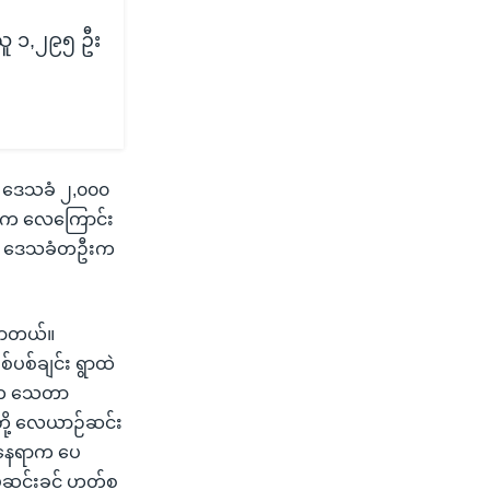
သူ ၁,၂၉၅ ဦး
က ဒေသခံ ၂,၀၀၀
စီက လေကြောင်း
ို့ ဒေသခံတဦးက
င်လာတယ်။
ပစ်ချင်း ရွာထဲ
ဦးက သေတာ
တို့ လေယာဉ်ဆင်း
တဲ့နေရာက ပေ
။ မဆင်းခင် ဟတ်စ