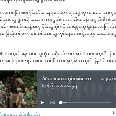
ဘာလကစပြီး စစ်ကိုင်းတိုင်း နေရာအတော်များများမှာ ဒေသခံ ကာကွ
ဲဖြစ်တာတွေ ရှိသလို ဒေသခံ ကာကွယ်ရေး အထိုင်စခန်းတွေကိုပါ ဝင်ရ
ါတယ်။ စစ်ဆင်ရေးနဲ့အတူ မိုင်းဆွဲတိုက်ခိုက်ခံရမှုတွေ ရှိနေတာကြောင့
်အား ဖြည့်တင်းတာ စစ်ဆင်တာတွေ လုပ်နေတယ်လို့လည်း ဒေသခံတ
PDF ကာကွယ်ရေးတပ်တွေကို ပေးပို့မယ့် လက်နက်ခဲယမ်းတွေကို မြဝတီမြို့
မိတဲ့အကြောင်းလည်း စစ်ကောင်စီက မနေ့တုန်းက ထုတ်ပြန်ခဲ့ပါတယ်
ဒီပဲယင်းဒေသတွင်း စစ်ကောင်စီတပ်တွေ လေကြောင်းသုံး နယ်မြေရှင်းလင်း
EMBE
by
ဗွီအိုအေသတင်းဌာန
No media source currently available
0:00
တ်၍ နားဆင်နိုင်ပါသည်။