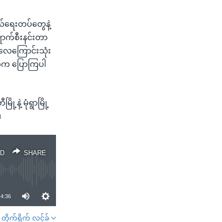
ယ်ရေးတပ်တွေနဲ့
ောက်စီးနင်းတာ
် လေကြောင်းသုံး
ွေက ပြောကြပါ
နဲ့ မုံရွာမြို့
။
D
SHARE
4:36
တိုက်ရိုက် လင့်ခ်