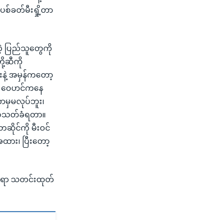
စ်ခတ်မီးရှို့တာ
 ပြည်သူတွေကို
ု့ဆီကို
နဲ့ အမှန်ကတော့
ို့ ဝေဟင်ကနေ
ာမှမလုပ်ဘူး၊
ပစ်သတ်ခံရတာ။
ဆိုင်ကို မီးဝင်
အထား၊ ပြီးတော့
ံတရာ သတင်းထုတ်