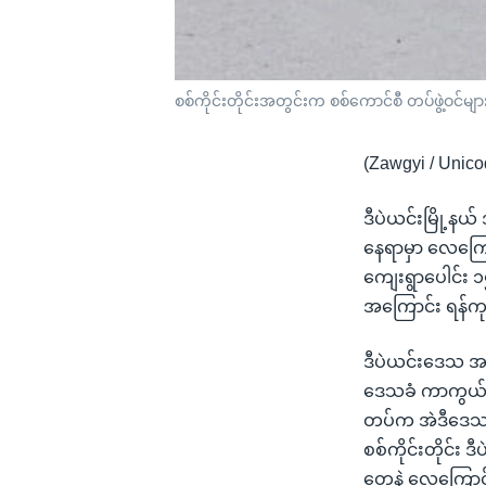
စစ်ကိုင်းတိုင်းအတွင်းက စစ်ကောင်စီ တပ်ဖွဲ့ဝင်မျာ
(Zawgyi / Unico
ဒီပဲယင်းမြို့နယ
နေရာမှာ လေကြေ
ကျေးရွာပေါင်း 
အကြောင်း ရန်ကုန
ဒီပဲယင်းဒေသ အပါ
ဒေသခံ ကာကွယ်ရေ
တပ်က အဲဒီဒေသတဝ
စစ်ကိုင်းတိုင်
တွေနဲ့ လေကြောင