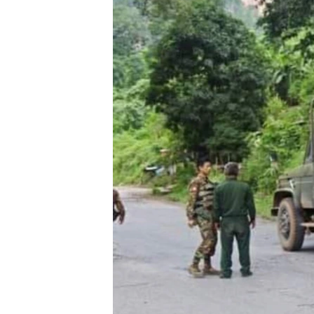
သုတပဒေသာ အင်္ဂလိပ်စာ
အ
ညွန်း
စာမျက်နှာ
သို့
ကျော်
ကြည့်
ရန်
ရှာဖွေ
ရန်
နေရာ
သို့
ကျော်
ရန်