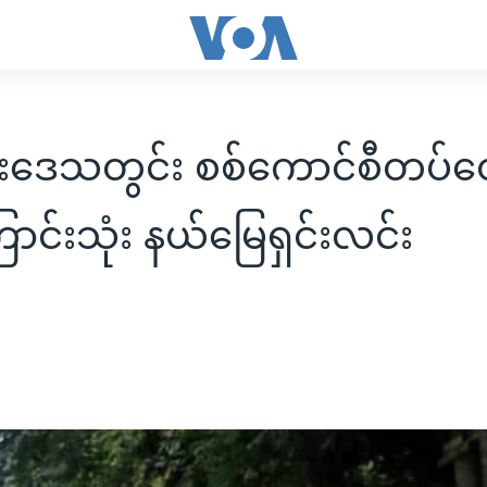
်းဒေသတွင်း စစ်ကောင်စီတပ်တ
င်းသုံး နယ်မြေရှင်းလင်း