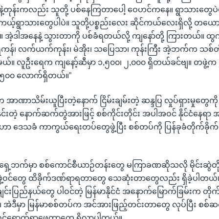
့တုန်းကလည်း သူတို့ ပစ်နေကြတာပေါ့ ဝေဟင်ကနေ။ ရွာသားတွေပဲဗျ၊ 
့်ရွာသားတွေပါပဲ။ သူတို့ပစ္စည်းလေး ဆိုင်ကယ်လေးရှိလို့ တယ
 အဲ့ဒါအနေနဲ့ သွားတာကို ပစ်ခံရတယ်လို့ ကျနော်တို့ ကြားတယ်။ 
န်၊ လက်ယက်ကုန်း၊ မဲအိုး၊ သပြေသာ၊ ကုန်းကြီး အဲ့ဘက်က သစ်တို
မယ်။ လူဦးရေက ကျနော့်ဆီမှာ ၁,၅၀၀၊ ၂,၀၀၀ ရှိတယ်ခင်ဗျ။ တဖွဲ့က
,၅၀၀ လောက်ရှိတယ်။”
 အာဏာသိမ်းယူပြီးတဲ့နောက် ငြိမ်းချမ်းတဲ့ ဆန္ဒပြ လှုပ်ရှားမှုတွေက
င်းတဲ့ နောက်ဆက်တွဲအားဖြင့် စစ်ကိုင်းတိုင်း အပါအဝင် နိုင်ငံနေရာ
ဟာ ဒေသခံ ကာကွယ်ရေးတပ်တွေဖွဲ့ပြီး စစ်တပ်ကို ပြန်ခုခံတိုက်ခိုက
 အရှေ့ဘက်မှာ စစ်ကောင်စီယာဉ်တန်းတွေ မကြာခဏဆိုသလို မိုင်းဆွဲတိုက
ွဲ့ဝင်တွေ ထိခိုက်ဒဏ်ရာရတာတွေ သေဆုံးတာတွေလည်း ရှိခဲ့ပါတယ်
 ချင်းပြည်နယ်တွေ ပါဝင်တဲ့ မြန်မာနိုင်ငံ အနောက်မြောက်ခြမ်းက တိုက်ပ
ါ။ အဲဒီမှာ မြန်မာစစ်တပ်က အင်အားဖြည့်တင်းတာတွေ လုပ်ပြီး စစ်
 ဝင်ရောက်ရှာဖွေတာတွေ ရှိလာပါတယ်။