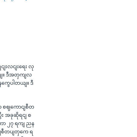
SHARE
ှေငျးလငျးရေး လု
တယျ။ ဒီအတှကျလ
ျနကွေပါတယျ။ ဒီ
မှာ စဈကောငျစီတ
း အခုဆိုရငျ စ
ျဘာ ၂၇ ရကျ ညန
ောငျစီတပျတှကေ ရ