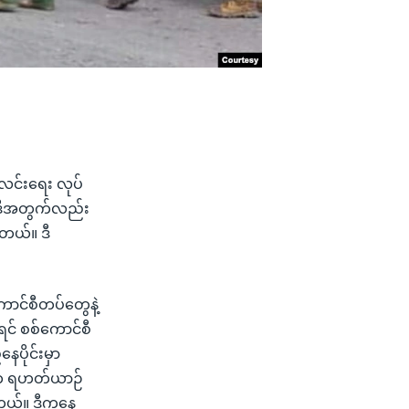
းလင်းရေး လုပ်
 ဒီအတွက်လည်း
ါတယ်။ ဒီ
ကောင်စီတပ်တွေနဲ့
င် စစ်ကောင်စီ
ပိုင်းမှာ
တွေက ရဟတ်ယာဉ်
တယ်။ ဒီကနေ့