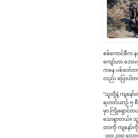
စစ်ကောင်စီက နယ
ကျော်ဟာ ဘေးလွ
ကနေ ပစ်ခတ်တာက
လည်း ပြောပါတ
“သူတို့နဲ့ ကျနော်
ရဟတ်ယာဉ် ၅ စီး
မှာ ကြိုရှောင
သေချာတယ်။ သူတိ
တာကို ကျနော်ကို
၂၀၀၊ ၃၀၀ လောက်