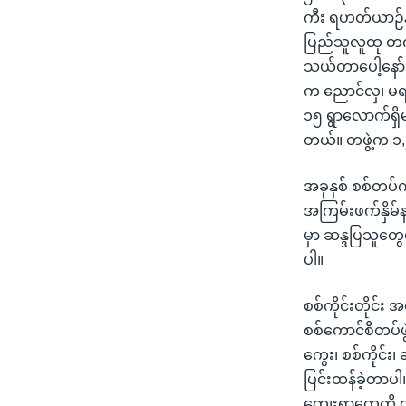
ကီး ရဟတ်ယာဉ်နဲ
ပြည်သူလူထု တကယ
သယ်တာပေါ့နော်။
က ညောင်လှ၊ မရက
၁၅ ရွာလောက်ရှိ
တယ်။ တဖွဲ့က ၁
အခုနှစ် စစ်တပ်က
အကြမ်းဖက်နှိမ်န
မှာ ဆန္ဒပြသူတွေ
ပါ။
စစ်ကိုင်းတိုင်း
စစ်ကောင်စီတပ်ဖ
ကွေး၊ စစ်ကိုင်း၊
ပြင်းထန်ခဲ့တာပ
ကျေးရွာတွေကို