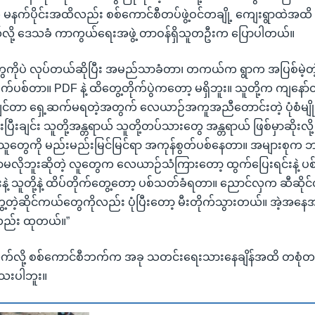
 မနက်ပိုင်းအထိလည်း စစ်ကောင်စီတပ်ဖွဲ့ဝင်တချို့ ကျေးရွာထဲအထိ ပ
လို့ ဒေသခံ ကာကွယ်ရေးအဖွဲ့ တာဝန်ရှိသူတဦးက ပြောပါတယ်။
ိုပဲ လုပ်တယ်ဆိုပြီး အမည်သာခံတာ၊ တကယ်က ရွာက အပြစ်မဲ့တဲ့
က်ပစ်တာ။ PDF နဲ့ ထိတွေ့တိုက်ပွဲကတော့ မရှိဘူး။ သူတို့က ကျနော်တိ
ချင်တာ ရှေ့ဆက်မရတဲ့အတွက် လေယာဉ်အကူအညီတောင်းတဲ့ ပုံစံမျိုး
ြီးချင်း သူတို့အန္တရာယ် သူတို့တပ်သားတွေ အန္တရာယ် ဖြစ်မှာဆိုးလ
ည်သူတွေကို မည်းမည်းမြင်မြင်ရာ အကုန်စွတ်ပစ်နေတာ။ အများစုက ဘ
ရာမလိုဘူးဆိုတဲ့ လူတွေက လေယာဉ်သံကြားတော့ ထွက်ပြေးရင်းနဲ့ 
းနဲ့ သူတို့နဲ့ ထိပ်တိုက်တွေ့တော့ ပစ်သတ်ခံရတာ။ ညောင်လှက ဆီဆိုင်တ
ွေ့တဲ့ဆိုင်ကယ်တွေကိုလည်း ပုံပြီးတော့ မီးတိုက်သွားတယ်။ အဲ့အနေ
လည်း ထုတယ်။”
တ်သက်လို့ စစ်ကောင်စီဘက်က အခု သတင်းရေးသားနေချိန်အထိ တစု
ိသေးပါဘူး။