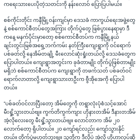
ကရေးသားပေးပိုတဲ့သတင်းကို နန်းလောဝ် ပြောပြပါမယ်။
စစ်ကိုင်းတိုင်း ကနီမြို့ဝန်းကျင်မှာ ဒေသခံ ကာကွယ်ရေးအဖွဲ့တွေ
နဲ့ စစ်ကောင်စီတပ်တွေအကြား တိုက်ပွဲတွေ ဖြစ်ပွားနေရာမှာ ဒီ
ကနေ့ မနက်ပိုင်းမှာတော့ စစ်ကောင်စီတပ်က ကနီမြို့နယ်
ချင်းတွင်းမြစ်အရှေ့ဘက်ကမ်း နတ်ကြီးကျေးရွာကို ဝင်ရောက်
ပစ်ခတ်လို့ နေအိမ်တချို့ မီးလောင်ဆုံးရှုံးတယ်လို့ ဒေသခံတွေက
ပြောပါတယ်။ ကျေးရွာအတွင်းက ခုခံတာမျိုး တိုက်ပွဲဖြစ်တာမျိုး
မရှိဘဲ စစ်ကောင်စီတပ်က ကျေးရွာကို တဖက်သတ် ပစ်ခတ်ဝင်
ရောက်လာတာလို့ ကျေးရွာသားတဦးက ဗွီအိုအေကို ပြောပါ
တယ်။
“ပစ်ခတ်ဝင်လာပြီးတော့ အိမ်တွေကို တရွာလုံးပုံစံသင့်အောင်
မီးရှို့သွားတယ်ဗျ။ ကွက်တိကွက်ကျား ဟိုနားတအိမ် ဒီနားတအိမ်
အဲ့လိုလေးတွေ မီးရှို့သွားတယ်ဗျ။ လောင်တာက အိမ် ၂၀
လောက်တော့ ရှိပါတယ်။ ၂၀ ကျော်ရင်လည်း ကျော်သွားနိုင်
တယ်။ တိုက်ပွဲမဟုတ်ဘူးဗျ။ သူတို့က ဒီလိုပဲ အဲ့လို ဟိုဟာလုပ်ဆို