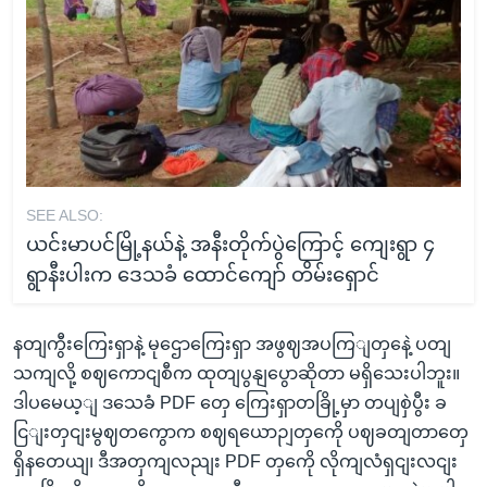
SEE ALSO:
ယင်းမာပင်မြို့နယ်နဲ့ အနီးတိုက်ပွဲကြောင့် ကျေးရွာ ၄
ရွာနီးပါးက ဒေသခံ ထောင်ကျော် တိမ်းရှောင်
နတျကွီးကြေးရှာနဲ့ မုဌောကြေးရှာ အဖွဈအပကြျတှနေဲ့ ပတျ
သကျလို့ စဈကောငျစီက ထုတျပွနျပွောဆိုတာ မရှိသေးပါဘူး။
ဒါပမေယ့ျ ဒသေခံ PDF တှေ ကြေးရှာတခြို့မှာ တပျစှဲပွီး ခ
ငြျးတှငျးမွဈတကွောက စဈရယောဉျတှကေို ပဈခတျတာတှေ
ရှိနတေယျ၊ ဒီအတှကျလညျး PDF တှကေို လိုကျလံရှငျးလငျး