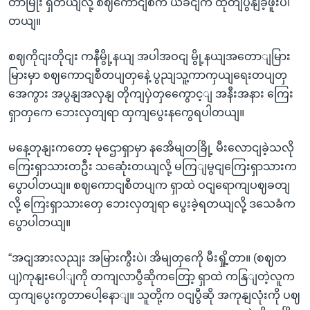
တာမြိုး ရှိတယျလို့ စဈကောငျစီက ယခငျက ထုတျပွနျခဲ့ဖူးပါ
တယျ။
စဈကိုငျးတိုငျး ကနီမွို့နယျ အပါအဝငျ မွို့နယျအတောျမြား
မြားမှာ စဈကောငျစီတပျတှနေဲ့ ပွညျသူ့ကာကှယျရေးတပျတှ
အေကွား အပွနျအလှနျ တိုကျပှဲတှကွေောင့ျ အနီးအနား ကြေး
ရှာတှကေ ဘေးလှတျရာ ထှကျပွေးနကွေရပါတယျ။
မနေ့တုနျးကတော့ မုဌောရှာမှာ နအေိမျတခြို့ မီးလောငျခဲ့သလို
ကြေးရှာသားတဦး သဆေုံးတယျလို့ မကြျမွငျကြေးရှာသားက
ပွောပါတယျ။ စဈကောငျစီတပျက ရှာထဲ ဝငျရောကျပဈခတျ
လို့ ကြေးရှာသားတှေ ဘေးလှတျရာ ပွေးခဲ့ရတယျလို့ ဒသေခံက
ပွောပါတယျ။
“အငျအားလညျး အမြားကွီးပဲ၊ အိမျတှကေို မီးရှို့တာ။ (စဈတ
ပျ)ကုနျးပေါျကို တကျလာပွီဆိုကတြော့ ရှာထဲ ကနြျတဲ့လူက
ထှကျပွေးကွတာပေါ့နောျ။ သူတို့က ဝငျပွီဆို အကုနျလုံးကို ပဈ