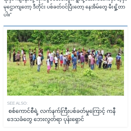
မုဌောကျတော့ ဒီတိုင်း ပစ်ခတ်ဝင်ပြီးတော့ နေအိမ်တွေ မီးရှို့တာ
ပါ။”
SEE ALSO:
စစ်ကောင်စီရဲ့ လက်နက်ကြီးပစ်ခတ်မှုကြောင့် ကနီ
ဒေသခံတွေ ဘေးလွတ်ရာ ပုန်းရှောင်