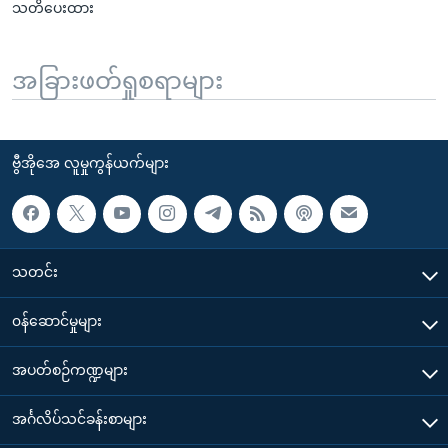
သတိပေးထား
အခြားဖတ်ရှုစရာများ
ဗွီအိုအေ လူမှုကွန်ယက်များ
သတင်း
၀န်ဆောင်မှုများ
အပတ်စဉ်ကဏ္ဍများ
အင်္ဂလိပ်သင်ခန်းစာများ