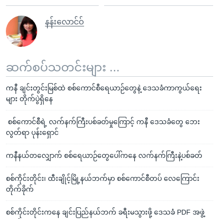
နန်းလောင်ဝ်
ဆက်စပ်သတင်းများ ...
ကနီ ချင်းတွင်းမြစ်ထဲ စစ်ကောင်စီရေယာဉ်တွေနဲ့ ဒေသခံကာကွယ်ရေး
များ တိုက်ပွဲရှိနေ
စစ်ကောင်စီရဲ့ လက်နက်ကြီးပစ်ခတ်မှုကြောင့် ကနီ ဒေသခံတွေ ဘေး
လွတ်ရာ ပုန်းရှောင်
ကနီနယ်တလျှောက် စစ်ရေယာဉ်တွေပေါ်ကနေ လက်နက်ကြီးနဲ့ပစ်ခတ်
စစ်ကိုင်းတိုင်း၊ ထီးချိုင့်မြို့နယ်ဘက်မှာ စစ်ကောင်စီတပ် လေကြောင်း
တိုက်ခိုက်
စစ်ကိုင်းတိုင်းကနေ ချင်းပြည်နယ်ဘက် ခရီးမသွားဖို့ ဒေသခံ PDF အဖွဲ့