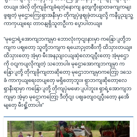
တယျ။ အဲလို တိုကျခိုကျခံရတဲ့နောကျ နတျကွီးရှာတဖကျကမျး
ဖွဈတဲ့ မုဌောကြေးရှာအနီးမှာ တိုကျပှဲဖွဈခဲ့တယျလို့ ကနီပွညျသူ့
ကာကှယျရေး တာဝနျရှိသူတဦးက ပွောပါတယျ။
“မုဌောရဲ့အောကျဘကျမှာ ဘောလုံးကှငျးနားမှာ ကနြောျတို့ဘ
ကျက ပဈတော့ သူတို့ဘကျက ရယောဉျတစီးကို ထိသှားတယျ။
ထိသှားတော့ အဲ့မှာ မီးအနညျးငယျဆှဲလောငျပွီးတော့ အဲ့မုဌော
ကို ဝငျကပျလိုကျတဲ့ သဘောပါ။ မုဌောအောကျဘကျမှာ က
နြောျတို့ တိုကျခိုကျတာဆိုတော့ မုဌောဘကျမှာကတြော့ ဒသေ
ခံ ကာကှယျရေးတပျတှေ မရှိတော့ဘူး။ ရှာဘကျဆိုတော့လေ
ရှာနီးရာမှာ ကနြောျတို့ တိုကျပှဲမဖောျပါဘူး။ ရှာရဲ့အောကျဘ
ကျမှာ အဲ့မှာ မုဌောကတြော့ ဒီတိုငျး ပဈခတျဝငျပွီးတော့ နအေိ
မျတှေ မီးရှို့တာပါ။”