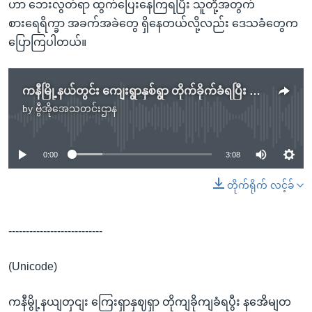
ဟာ ဘေးလွတ်ရာ ထွက်ပြေးနေကြရပြီး သူတို့အတွက်
စားရေရိက္ခာ အခက်အခဲတွေ ရှိနေတယ်လို့လည်း ဒေသခံတွေက
ပြောကြပါတယ်။
ကနီမြို့နယ်တွင်း ကျေးရွာနှစ်ရွာ တိုက်ခိုက်ခံရပြီး နေအိမ်တချို့ မီးလောင်
by
ဗွီအိုအေသတင်းဌာန
No media source currently available
0:00
3:08
တိုက်ရိုက် လင့်ခ်
---------------------------
(Unicode)
ကနီမွို့နယျတှငျး ကြေးရှာနှဈရှာ တိုကျခိုကျခံရပွီး နအေိမျတ