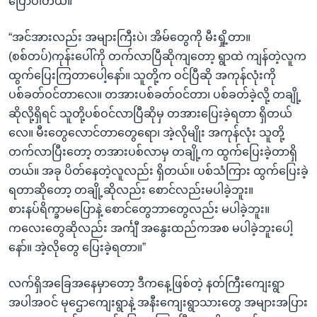
ပြောပါတယ်။
“အင်အားလည်း အများကြီးပဲ၊ အိမ်တွေကို မီးရှို့တာ။
(စစ်တပ်)ကုန်းပေါ်ကို တက်လာပြီဆိုကျတော့ ရွာထဲ ကျန်တဲ့လူက
ထွက်ပြေးကြတာပေါ့နော်။ သူတို့က ဝင်ပြီဆို အကုန်လုံးကို
ပစ်ခတ်ဝင်တာလေ။ တအားပစ်ခတ်ဝင်တာ၊ ပစ်ခတ်ခဲ့လို့ တချို့
ဆိုလို့ရှိရင် သူတို့ပစ်ဝင်လာပြီဆိုမှ တအားပြေးခဲ့ရတာ ရှိတယ်
လေ။ မီးတွေလောင်တာတွေရော၊ အဲ့လိုမျိုး အကုန်လုံး သူတို့
တက်လာပြီးတော့ တအားပစ်လာမှ တချို့က ထွက်ပြေးခဲ့တာရှိ
တယ်။ အခု ပိတ်နေတဲ့လူလည်း ရှိတယ်။ ပစ်သံကြား ထွက်ပြေးခဲ့
ရတာဆိုတော့ တချို့ဆိုလည်း စောင်လည်းမပါခဲ့ဘူး။
စားနပ်ရိက္ခာမပြောနဲ့ စောင်တွေဘာတွေလည်း မပါခဲ့ဘူး။
ကလေးတွေဆိုလည်း အင်္ကျီ အနွေးထည်ကအစ မပါခဲ့ဘူးပေါ့
နော်။ အဲ့လိုတွေ ပြေးခဲ့ရတာ။”
လက်ရှိအခြေအနေမှာတော့ ဒီကနေ့ဖြစ်တဲ့ နတ်ကြီးကျေးရွာ
အပါအဝင် မုဌောကျေးရွာနဲ့ အနီးကျေးရွာသားတွေ အများအပြား