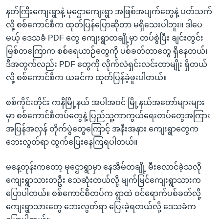
နတ်ကြီးကျေးရွာနဲ့ မုဌောကျေးရွာ အဖြစ်အပျက်တွေနဲ့ ပတ်သက်
လို့ စစ်ကောင်စီက ထုတ်ပြန်ပြောဆိုတာ မရှိသေးပါဘူး။ ဒါပေ
မယ့် ဒေသခံ PDF တွေ ကျေးရွာတချို့မှာ တပ်စွဲပြီး ချင်းတွင်း
မြစ်တကြောက စစ်ရေယာဉ်တွေကို ပစ်ခတ်တာတွေ ရှိနေတယ်၊
ဒီအတွက်လည်း PDF တွေကို လိုက်လံရှင်းလင်းတာမျိုး ရှိတယ်
လို့ စစ်ကောင်စီက ယခင်က ထုတ်ပြန်ခဲ့ဖူးပါတယ်။
စစ်ကိုင်းတိုင်း ကနီမြို့နယ် အပါအဝင် မြို့နယ်အတော်များများ
မှာ စစ်ကောင်စီတပ်တွေနဲ့ ပြည်သူ့ကာကွယ်ရေးတပ်တွေအကြား
အပြန်အလှန် တိုက်ပွဲတွေကြောင့် အနီးအနား ကျေးရွာတွေက
ဘေးလွတ်ရာ ထွက်ပြေးနေကြရပါတယ်။
မနေ့တုန်းကတော့ မုဌောရွာမှာ နေအိမ်တချို့ မီးလောင်ခဲ့သလို
ကျေးရွာသားတဦး သေဆုံးတယ်လို့ မျက်မြင်ကျေးရွာသားက
ပြောပါတယ်။ စစ်ကောင်စီတပ်က ရွာထဲ ဝင်ရောက်ပစ်ခတ်လို့
ကျေးရွာသားတွေ ဘေးလွတ်ရာ ပြေးခဲ့ရတယ်လို့ ဒေသခံက