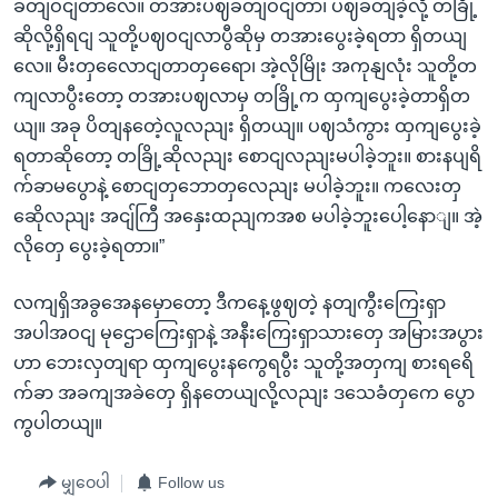
ခတျဝငျတာလေ။ တအားပဈခတျဝငျတာ၊ ပဈခတျခဲ့လို့ တခြို့
ဆိုလို့ရှိရငျ သူတို့ပဈဝငျလာပွီဆိုမှ တအားပွေးခဲ့ရတာ ရှိတယျ
လေ။ မီးတှလေောငျတာတှရေော၊ အဲ့လိုမြိုး အကုနျလုံး သူတို့တ
ကျလာပွီးတော့ တအားပဈလာမှ တခြို့က ထှကျပွေးခဲ့တာရှိတ
ယျ။ အခု ပိတျနတေဲ့လူလညျး ရှိတယျ။ ပဈသံကွား ထှကျပွေးခဲ့
ရတာဆိုတော့ တခြို့ဆိုလညျး စောငျလညျးမပါခဲ့ဘူး။ စားနပျရိ
က်ခာမပွောနဲ့ စောငျတှဘောတှလေညျး မပါခဲ့ဘူး။ ကလေးတှ
ဆေိုလညျး အငျ်ကြီ အနှေးထညျကအစ မပါခဲ့ဘူးပေါ့နောျ။ အဲ့
လိုတှေ ပွေးခဲ့ရတာ။”
လကျရှိအခွအေနမှောတော့ ဒီကနေ့ဖွဈတဲ့ နတျကွီးကြေးရှာ
အပါအဝငျ မုဌောကြေးရှာနဲ့ အနီးကြေးရှာသားတှေ အမြားအပွား
ဟာ ဘေးလှတျရာ ထှကျပွေးနကွေရပွီး သူတို့အတှကျ စားရရေိ
က်ခာ အခကျအခဲတှေ ရှိနတေယျလို့လညျး ဒသေခံတှကေ ပွော
ကွပါတယျ။
မျှဝေပါ
Follow us