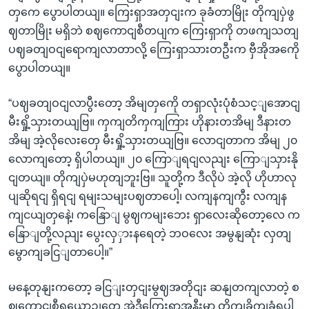
တှကေ ပွောပါတယျ။ ကြေးရှာအတှငျးက ခုခံတာမြိုး တိုကျပှဲဖွ
ဈတာမြိုး မရှိဘဲ စဈကောငျစီတပျက ကြေးရှာကို တဖကျသတျ
ပဈခတျဝငျရောကျလာတာလို့ ကြေးရှာသားတဦးက ဗှီအိုအကေို
ပွောပါတယျ။
“ပဈခတျဝငျလာပွီးတော့ အိမျတှကေို တရှာလုံးပုံစံသင့ျအောငျ
မီးရှို့သှားတယျဗြ။ ကှကျတိကှကျကြား ဟိုနားတအိမျ ဒီနားတ
အိမျ အဲ့လိုလေးတှေ မီးရှို့သှားတယျဗြ။ လောငျတာက အိမျ ၂၀
လောကျတော့ ရှိပါတယျ။ ၂၀ ကြောျရငျလညျး ကြောျသှားနို
ငျတယျ။ တိုကျပှဲမဟုတျဘူးဗြ။ သူတို့က ဒီလိုပဲ အဲ့လို ဟိုဟာလု
ပျဆိုရငျ ရှိရငျ ရမျးသမျးပဈတာပေါ့၊ လကျနကျကွီး လကျန
ကျငယျတှနေဲ့၊ ကနြောျ မွဈကမျးဘေး ရှာလေးဆိုတော့လေ က
နြောျတို့လညျး ပွေးလှှားနရေတဲ့ ဘဝလေး အမွနျဆုံး လှတျ
မွောကျခငြျတာပေါ့။”
မနေ့တုနျးကတော့ ခငြျးတှငျးမွဈအတိုငျး ဆနျတကျလာတဲ့ စ
ဈကောငျစီရယောဉျတှေ အဲဒီကြေးရှာအနီးမှာ တိုကျခိုကျခံရပါ