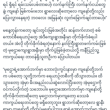
ရင် ရှိရင် ရမ်းသမ်းပစ်တာပေါ့၊ လက်နက်ကြီး လက်နက်ငယ်တွေ
နဲ့၊ ကျနော် မြစ်ကမ်းဘေး ရွာလေးဆိုတော့လေ ကျနော်တို့လည်း
ပြေးလွှားနေရတဲ့ ဘဝလေး အမြန်ဆုံး လွတ်မြောက်ချင်တာပေါ့။”
မနေ့တုန်းကတော့ ချင်းတွင်းမြစ်အတိုင်း ဆန်တက်လာတဲ့ စစ်
ကောင်စီရေယာဉ်တွေ အဲဒီကျေးရွာအနီးမှာ တိုက်ခိုက်ခံရပါ
တယ်။ အဲလို တိုက်ခိုက်ခံရတဲ့နောက် နတ်ကြီးရွာတဖက်ကမ်းဖြစ်
တဲ့ မုဌောကျေးရွာအနီးမှာ တိုက်ပွဲဖြစ်ခဲ့တယ်လို့ ကနီပြည်သူ့
ကာကွယ်ရေး တာဝန်ရှိသူတဦးက ပြောပါတယ်။
“မုဌောရဲ့အောက်ဘက်မှာ ဘောလုံးကွင်းနားမှာ ကျနော်တို့ဘက်
က ပစ်တော့ သူတို့ဘက်က ရေယာဉ်တစီးကို ထိသွားတယ်။ ထိ
သွားတော့ အဲ့မှာ မီးအနည်းငယ်ဆွဲလောင်ပြီးတော့ အဲ့မုဌောကို
ဝင်ကပ်လိုက်တဲ့ သဘောပါ။ မုဌောအောက်ဘက်မှာ ကျနော်တို့
တိုက်ခိုက်တာဆိုတော့ မုဌောဘက်မှာကျတော့ ဒေသခံ
ကာကွယ်ရေးတပ်တွေ မရှိတော့ဘူး။ ရွာဘက်ဆိုတော့လေ ရွာနီး
ရာမှာ ကျနော်တို့ တိုက်ပွဲမဖော်ပါဘူး။ ရွာရဲ့အောက်ဘက်မှာ အဲ့မှာ