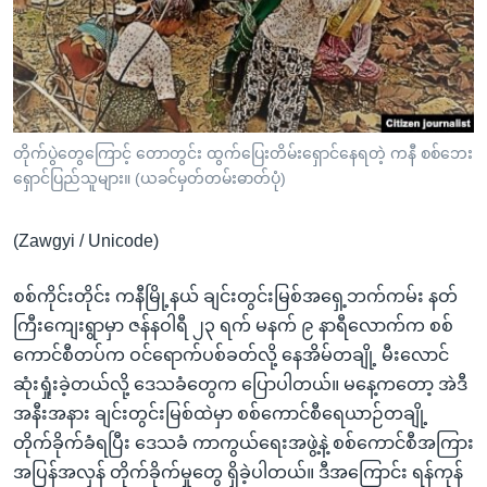
အ
သုတပဒေသာ အင်္ဂလိပ်စာ
ညွန်း
Learning English
စာမျက်နှာ
သို့
ဗွီအိုအေ လူမှုကွန်ယက်များ
ကျော်
ကြည့်
တိုက်ပွဲတွေကြောင့် တောတွင်း ထွက်ပြေးတိမ်းရှောင်နေရတဲ့ ကနီ စစ်ဘေး
ရှောင်ပြည်သူများ။ (ယခင်မှတ်တမ်းဓာတ်ပုံ)
ရန်
ဘာသာစကားများ
ရှာဖွေ
(Zawgyi / Unicode)
ရန်
နေရာ
စစ်ကိုင်းတိုင်း ကနီမြို့နယ် ချင်းတွင်းမြစ်အရှေ့ဘက်ကမ်း နတ်
သို့
ကြီးကျေးရွာမှာ ဇန်နဝါရီ ၂၃ ရက် မနက် ၉ နာရီလောက်က စစ်
ကျော်
ကောင်စီတပ်က ဝင်ရောက်ပစ်ခတ်လို့ နေအိမ်တချို့ မီးလောင်
ရန်
ဆုံးရှုံးခဲ့တယ်လို့ ဒေသခံတွေက ပြောပါတယ်။ မနေ့ကတော့ အဲဒီ
အနီးအနား ချင်းတွင်းမြစ်ထဲမှာ စစ်ကောင်စီရေယာဉ်တချို့
တိုက်ခိုက်ခံရပြီး ဒေသခံ ကာကွယ်ရေးအဖွဲ့နဲ့ စစ်ကောင်စီအကြား
အပြန်အလှန် တိုက်ခိုက်မှုတွေ ရှိခဲ့ပါတယ်။ ဒီအကြောင်း ရန်ကုန်