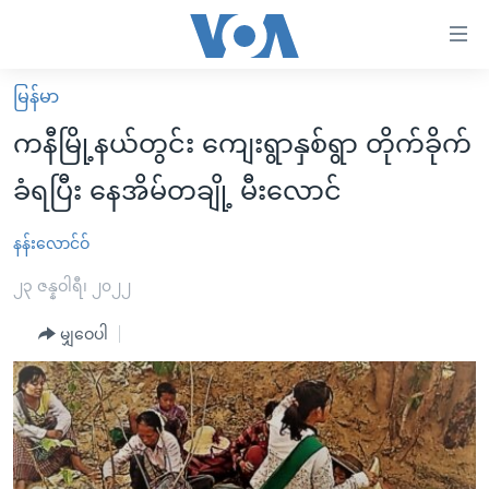
သုံး
ရ
လွယ်ကူ
မြန်မာ
မူလစာမျက်နှာ
စေ
ကနီမြို့နယ်တွင်း ကျေးရွာနှစ်ရွာ တိုက်ခိုက်
မြန်မာ
သည့်
ခံရပြီး နေအိမ်တချို့ မီးလောင်
ကမ္ဘာ့သတင်းများ
Link
ဗွီဒီယို
နိုင်ငံတကာ
နန်းလောင်ဝ်
များ
သတင်းလွတ်လပ်ခွင့်
အမေရိကန်
၂၃ ဇန္နဝါရီ၊ ၂၀၂၂
ပင်မ
ရပ်ဝန်းတခု လမ်းတခု အလွန်
တရုတ်
အကြောင်းအရာ
မျှဝေပါ
သို့
အင်္ဂလိပ်စာလေ့လာမယ်
အစ္စရေး-ပါလက်စတိုင်း
ကျော်
အပတ်စဉ်ကဏ္ဍများ
အမေရိကန်သုံးအီဒီယံ
ကြည့်
ရေဒီယိုနှင့်ရုပ်သံ အချက်အလက်များ
မကြေးမုံရဲ့ အင်္ဂလိပ်စာ
ရေဒီယို
ရန်
ပင်မ
ရေဒီယို/တီဗွီအစီအစဉ်
ရုပ်ရှင်ထဲက အင်္ဂလိပ်စာ
တီဗွီ