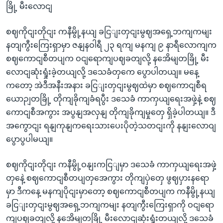
ခြို့ မီးလောငျ
စဈကိုငျးတိုငျး ကနီမွို့နယျ ခငြျးတှငျးမွဈအရှေ့ဘကျကမျး
နတျကွီးကြေးရှာမှာ ဇနျနဝါရီ ၂၃ ရကျ မနကျ ၉ နာရီလောကျက
စဈကောငျစီတပျက ဝငျရောကျပဈခတျလို့ နအေိမျတခြို့ မီး
လောငျဆုံးရှုံးခဲ့တယျလို့ ဒသေခံတှကေ ပွောပါတယျ။ မနေ့
ကတော့ အဲဒီအနီးအနား ခငြျးတှငျးမွဈထဲမှာ စဈကောငျစီရ
ယောဉျတခြို့ တိုကျခိုကျခံရပွီး ဒသေခံ ကာကှယျရေးအဖှဲ့နဲ့ စဈ
ကောငျစီအကွား အပွနျအလှနျ တိုကျခိုကျမှုတှေ ရှိခဲ့ပါတယျ။ ဒီ
အကွောငျး ရနျကုနျကရေးသားပေးပိုတဲ့သတငျးကို နနျးလောဝျ
ပွောပွပါမယျ။
စဈကိုငျးတိုငျး ကနီမွို့ဝနျးကငြျမှာ ဒသေခံ ကာကှယျရေးအဖှဲ့
တှနေဲ့ စဈကောငျစီတပျတှအေကွား တိုကျပှဲတှေ ဖွဈပှားနရော
မှာ ဒီကနေ့ မနကျပိုငျးမှာတော့ စဈကောငျစီတပျက ကနီမွို့နယျ
ခငြျးတှငျးမွဈအရှေ့ဘကျကမျး နတျကွီးကြေးရှာကို ဝငျရော
ကျပဈခတျလို့ နအေိမျတခြို့ မီးလောငျဆုံးရှုံးတယျလို့ ဒသေခံ