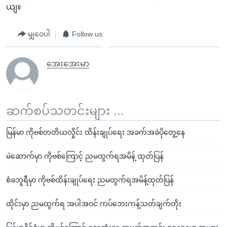
ယျ။
မျှဝေပါ
Follow us
အေးအေးမာ
ဆက်စပ်သတင်းများ ...
မြန်မာ ကိုဗစ်တတိယလှိုင်း ထိန်းချုပ်ရေး အခက်အခဲပိုတွေ့နေ
မဲဆောက်မှာ ကိုဗစ်ကြောင့် ညမထွက်ရအမိန့် ထုတ်ပြန်
စံခဘူရီမှာ ကိုဗစ်ထိန်းချုပ်ရေး ညမထွက်ရအမိန့်ထုတ်ပြန်
ထိုင်းမှာ ညမထွက်ရ အပါအဝင် ကပ်ဘေးကန့်သတ်ချက်တိုး