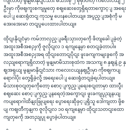
ကျလာတဲ့ မွနျမာနိုငျငံသား မိသားစု ၂ စုမှာပါတဲ့ ကလေးငယျ ၂
ဦးမှာ ကိုဗဈကူးစကျမှုတှေ စဈဆေးတှေ့ရှိရတာကွောင့ျ အရေး
ပေါျ ဆေးရုံတငျ ကုသမှု ပေးနပေါတယျ။ အပွည့ျအစုံကို မ
အေးအေးမာ တငျပွပေးထားပါတယျ။
ထိုငျးနိုငျငံမှာ ကမ်ဘာလှည့ျခရီးသှားတှကေို ဖိတျခေါျခဲ့တဲ့
အထူးအစီအစဉျကို ဇူလိုငျလ ၁ ရကျနေ့မှာ စတငျခဲ့တာပါ။
အထူးအစီအစဉျအရ ထိုငျးတောငျပိုငျး ဖူးခကျကမျးခွကေို အ
လညျရောကျရှိလာတဲ့ မွနျမာမိသားစုထဲက အသကျ ၈ နှဈနဲ့ ၉ နှ
ဈအရှယျ မွနျမာနိုငျငံသား ကလေးငယျနှဈဦးမှာ ကိုဗဈကပျ
ရောဂါပိုး တှေ့ရှိခဲ့လို့ အရေးပေါျ ဆေးရုံတငျခဲ့ရပါတယျ။
မိသားစုဝငျတှကေိုတော့ စောင့ျကွည့ျရေးစငျတာမှာ ထားပွီး
စဈဆေး စောင့ျကွည့ျနရေတဲ့အကွောငျး ဖူးခကျပွညျနယျ
ကပျရောဂါထိနျးခြုပျရေး ပွောရေးဆိုခှင့ျရှိသူ ဒေါကျတာ ဖို့စ
ပျ ကဈတီကှနျက ဇူလိုငျလ ၁၀ ရကျနေ့မှာ ထိုငျးသတငျးထော
ကျတှကေို အတညျပွု ပွောခဲ့ပါတယျ။