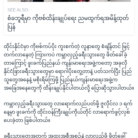
SEE ALSO:
စံခဘူရီမှာ ကိုဗစ်ထိန်းချုပ်ရေး ညမထွက်ရအမိန့်ထုတ်
ပြန်
ထိုင်းနိုင်ငံမှာ ကိုဗစ်ကပ်ပိုး ကူးစက်တဲ့ လူနာတွေ စံချိန်တင် မြင့်
တက်လာနေတဲ့ ကြားကပဲ ကမ္ဘာလှည့်ခရီးသွားတွေ ဖိတ်ခေါ်ခဲ့
တာကြောင့် ဖူးခက်ပြည်နယ် ကျန်းမာရေးအဖွဲ့ကတော့ အခုလို
နိုင်ငံခြားခရီးသွားတွေမှာ ရောဂါပိုးတွေ့တာနဲ့ ပတ်သက်ပြီး ပြည်
သူတွေအနေနဲ့ မစိုးရိမ်ကြဖို့ ပြည်နယ်ကျန်းမာရေးအဖွဲ့က
အခြေအနေတွေကို ထိန်းချုပ်နိုင်ပါတယ်လို့ ပြောဆိုသွားပါတယ်။
ကမ္ဘာလှည့်ခရီးသွားတွေ လာရောက်လည်ပတ်ဖို့ ဇူလိုင်လ ၁ ရက်
နေ့မှာ ဖူးခက်ကို ထိုင်းဝန်ကြီးချုပ်ကိုယ်တိုင် လာရောက်ဖွင့်လှစ်
ပေးခဲ့တာ ဖြစ်ပါတယ်။
ခရီးသွားတွေအတွက် အထူးအစီအစဉ်နဲ့ လာလည်ဖို့ ဖိတ်ခေါ်