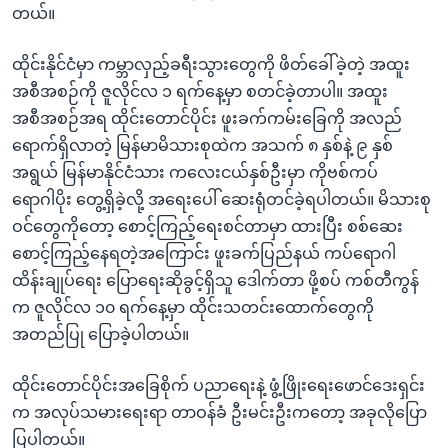
တယ်။
ထိုင်းနိုင်ငံမှာ ကမ္ဘာလှည့်ခရီးသွားတွေကို ဖိတ်ခေါ်ခဲ့တဲ့ အထူး
အစီအစဉ်ကို ဇူလိုင်လ ၁ ရက်နေ့မှာ စတင်ခဲ့တာပါ။ အထူး
အစီအစဉ်အရ ထိုင်းတောင်ပိုင်း ဖူးခက်ကမ်းခြေကို အလည်
ရောက်ရှိလာတဲ့ မြန်မာမိသားစုထဲက အသက် ၈ နှစ်နဲ့ ၉ နှစ်
အရွယ် မြန်မာနိုင်ငံသား ကလေးငယ်နှစ်ဦးမှာ ကိုဗစ်ကပ်
ရောဂါပိုး တွေ့ရှိခဲ့လို့ အရေးပေါ် ဆေးရုံတင်ခဲ့ရပါတယ်။ မိသားစု
ဝင်တွေကိုတော့ စောင့်ကြည့်ရေးစင်တာမှာ ထားပြီး စစ်ဆေး
စောင့်ကြည့်နေရတဲ့အကြောင်း ဖူးခက်ပြည်နယ် ကပ်ရောဂါ
ထိန်းချုပ်ရေး ပြောရေးဆိုခွင့်ရှိသူ ဒေါက်တာ ဖို့စပ် ကစ်တီကွန်
က ဇူလိုင်လ ၁၀ ရက်နေ့မှာ ထိုင်းသတင်းထောက်တွေကို
အတည်ပြု ပြောခဲ့ပါတယ်။
ထိုင်းတောင်ပိုင်းအခြေစိုက် ပညာရေးနဲ့ ဖွံ့ဖြိုးရေးဖောင်ဒေးရှင်း
က အလုပ်သမားရေးရာ တာဝန်ခံ ဦးမင်းဦးကတော့ အခုလိုပြော
ပြပါတယ်။