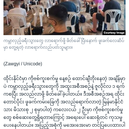
အ
သုတပဒေသာ အင်္ဂလိပ်စာ
ညွန်း
Learning English
စာမျက်နှာ
သို့
ဗွီအိုအေ လူမှုကွန်ယက်များ
ကျော်
ကြည့်
ကမ္ဘာလှည့်ခရီးသွားတွေ လာရောက်ဖို့ ဖိတ်ခေါ်ပြီးနောက် ဖူးခက်လေဆိပ်
မှာ တွေ့ရတဲ့ လာရောက်လည်ပတ်သူများ။
ရန်
ဘာသာစကားများ
ရှာဖွေ
(Zawgyi / Unicode)
ရန်
နေရာ
ထိုင်းနိုင်ငံမှာ ကိုဗစ်ကူးစက်မှု နေ့စဉ် ထောင်ချီတိုးနေတဲ့ အချိန်မှာ
သို့
ပဲ ကမ္ဘာလှည့်ခရီးသွားတွေကို အထူးအစီအစဉ်နဲ့ ဇူလိုင်လ ၁ ရက်
ကျော်
ကစပြီး အလည်လာဖို့ ဖိတ်ခေါ်ခဲ့ပါတယ်။ ဒီအစီအစဉ်အရ ထိုင်း
ရန်
တောင်ပိုင်း ဖူခက်ကမ်းခြေကို အလည်ရောက်လာတဲ့ မြန်မာနိုင်ငံ
သား မိသားစု ၂ စုမှာပါတဲ့ ကလေးငယ် ၂ ဦးမှာ ကိုဗစ်ကူးစက်မှု
တွေ စစ်ဆေးတွေ့ရှိရတာကြောင့် အရေးပေါ် ဆေးရုံတင် ကုသမှု
ပေးနေပါတယ်။ အပြည့်အစုံကို မအေးအေးမာ တင်ပြပေးထားပါ