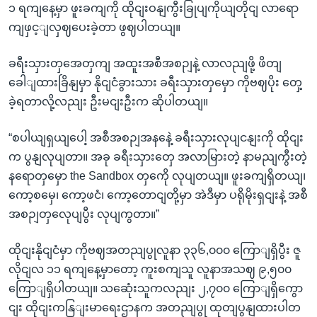
၁ ရကျနေ့မှာ ဖူးခကျကို ထိုငျးဝနျကွီးခြုပျကိုယျတိုငျ လာရော
ကျဖှင့ျလှဈပေးခဲ့တာ ဖွဈပါတယျ။
ခရီးသှားတှအေတှကျ အထူးအစီအစဉျနဲ့ လာလညျဖို့ ဖိတျ
ခေါျထားခြိနျမှာ နိုငျငံခွားသား ခရီးသှားတှမှော ကိုဗဈပိုး တှေ့
ခဲ့ရတာလို့လညျး ဦးမငျးဦးက ဆိုပါတယျ။
“စပါယျရှယျပေါ့ အစီအစဉျအနနေဲ့ ခရီးသှားလုပျငနျးကို ထိုငျး
က ပွနျလုပျတာ။ အခု ခရီးသှားတှေ အလာမြားတဲ့ နာမညျကွီးတဲ့
နရောတှမှော the Sandbox တှကေို လုပျတယျ။ ဖူးခကျရှိတယျ၊
ကော့စမှေ၊ ကော့ဖငံ၊ ကော့တောငျတို့မှာ အဲဒီမှာ ပရိုမိုးရှငျးနဲ့ အစီ
အစဉျတှလေုပျပွီး လုပျကွတာ။”
ထိုငျးနိုငျငံမှာ ကိုဗဈအတညျပွုလူနာ ၃၃၆,၀၀၀ ကြောျရှိပွီး ဇူ
လိုငျလ ၁၁ ရကျနေ့မှာတော့ ကူးစကျသူ လူနာအသဈ ၉,၅၀၀
ကြောျရှိပါတယျ။ သဆေုံးသူကလညျး ၂,၇၀၀ ကြောျရှိကွော
ငျး ထိုငျးကနြျးမာရေးဌာနက အတညျပွု ထုတျပွနျထားပါတ