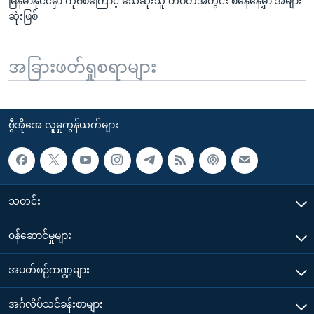
မြန်မာနိုင်ငံမှာ ကိုဗစ်ကြောင့် သေဆုံးသူ တပတ်အတွင်း စနေနေ့မှာ အများ
ဆုံးဖြစ်
အခြားဖတ်ရှုစရာများ
ဗွီအိုအေ လူမှုကွန်ယက်များ
သတင်း
၀န်ဆောင်မှုများ
အပတ်စဉ်ကဏ္ဍများ
အင်္ဂလိပ်သင်ခန်းစာများ