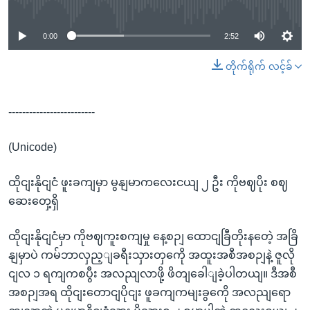
0:00
2:52
တိုက်ရိုက် လင့်ခ်
-------------------------
(Unicode)
ထိုငျးနိုငျငံ ဖူးခကျမှာ မွနျမာကလေးငယျ ၂ ဦး ကိုဗဈပိုး စဈ
ဆေးတှေ့ရှိ
ထိုငျးနိုငျငံမှာ ကိုဗဈကူးစကျမှု နေ့စဉျ ထောငျခြီတိုးနတေဲ့ အခြိ
နျမှာပဲ ကမ်ဘာလှည့ျခရီးသှားတှကေို အထူးအစီအစဉျနဲ့ ဇူလို
ငျလ ၁ ရကျကစပွီး အလညျလာဖို့ ဖိတျခေါျခဲ့ပါတယျ။ ဒီအစီ
အစဉျအရ ထိုငျးတောငျပိုငျး ဖူခကျကမျးခွကေို အလညျရော