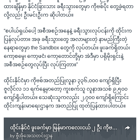
ထားချိန်မှာ နိုင်ငံခြားသား ခရီးသွားတွေမှာ ကိုဗစ်ပိုး တွေ့ခဲ့ရတာ
လို့လည်း ဦးမင်းဦးက ဆိုပါတယ်။
“စပါယ်ရှယ်ပေါ့ အစီအစဉ်အနေနဲ့ ခရီးသွားလုပ်ငန်းကို ထိုင်းက
ပြန်လုပ်တာ။ အခု ခရီးသွားတွေ အလာများတဲ့ နာမည်ကြီးတဲ့
နေရာတွေမှာ the Sandbox တွေကို လုပ်တယ်။ ဖူးခက်ရှိတယ်၊
ကော့စမွေ၊ ကော့ဖငံ၊ ကော့တောင်တို့မှာ အဲဒီမှာ ပရိုမိုးရှင်းနဲ့
အစီအစဉ်တွေလုပ်ပြီး လုပ်ကြတာ။”
ထိုင်းနိုင်ငံမှာ ကိုဗစ်အတည်ပြုလူနာ ၃၃၆,၀၀၀ ကျော်ရှိပြီး
ဇူလိုင်လ ၁၁ ရက်နေ့မှာတော့ ကူးစက်သူ လူနာအသစ် ၉,၅၀၀
ကျော်ရှိပါတယ်။ သေဆုံးသူကလည်း ၂,၇၀၀ ကျော်ရှိကြောင်း
ထိုင်းကျန်းမာရေးဌာနက အတည်ပြု ထုတ်ပြန်ထားပါတယ်။
ထိုင်းနိုင်ငံ ဖူးခက်မှာ မြန်မာကလေးငယ် ၂ ဦး ကိုဗစ်ပိုး စစ်ဆေးတွေ့ရှိ
by
ဗွီအိုအေသတင်းဌာန
No media source currently available