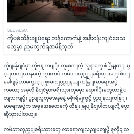
SEE ALSO:
ကိုဗစ်ထိန်းချုပ်ရေး ဘန်ကောက်နဲ့ အနီးဝန်းကျင်ဒေသ
တွေမှာ ညမထွက်ရအမိန့်ထုတ်
ထိုငျးနိုငျငံမှာ ကိုဗဈကပျပိုး ကူးစကျတဲ့ လူနာတှေ စံခြိနျတငျ မွ
င့ျတကျလာနတေဲ့ ကွားကပဲ ကမ်ဘာလှည့ျခရီးသှားတှေ ဖိတျ
ခေါျခဲ့တာကွောင့ျ ဖူးခကျပွညျနယျ ကနြျးမာရေးအဖှဲ့
ကတော့ အခုလို နိုငျငံခွားခရီးသှားတှမှော ရောဂါပိုးတှေ့တာနဲ့ ပ
တျသကျပွီး ပွညျသူတှအေနနေဲ့ မစိုးရိမျကွဖို့ ပွညျနယျကနြျး
မာရေးအဖှဲ့က အခွအေနတှေကေို ထိနျးခြုပျနိုငျပါတယျလို့ ပွော
ဆိုသှားပါတယျ။
ကမ်ဘာလှည့ျခရီးသှားတှေ လာရောကျလညျပတျဖို့ ဇူလိုငျလ