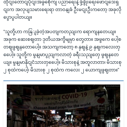
ထိုငျးတောငျပိုငျးအခွစေိုကျ ပညာရေးနဲ့ ဖှံ့ဖွိုးရေးဖောငျဒေးရှ
ငျးက အလုပျသမားရေးရာ တာဝနျခံ ဦးမငျးဦးကတော့ အခုလို
ပွောပွပါတယျ။
“သူတို့ဟာ ကနြျခဲ့တဲ့အပတျကတညျးက ရောကျနတေယျ။
အခုက ဆေးစဈတာ ဒုတိယအကွိမျမှာ တှေ့တာ။ အဖွကေ ပေါ့စ
တဈဖွဈနတောပေါ့။ အသကျကတော့ ၈ နှဈနဲ့ ၉ နှဈကလေးတှ
ပေေါ့။ သူတို့က မွနျမာပွညျကလာတဲ့ ခရီးသညျတှေ ဖွဈနတေ
ယျ။ မွနျမာနိုငျငံသားတှပေေါ့။ မိသားစုနဲ့ အတူလာတာ၊ မိသားစု
၂ စုထဲကပေါ့၊ မိသားစု ၂ စုထဲက ကလေး ၂ ယောကျဖွဈတာ။”