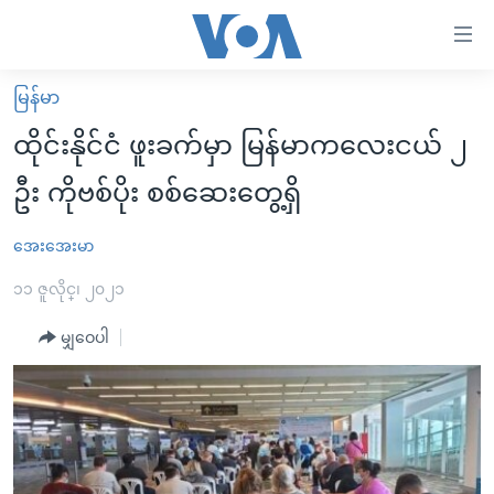
သုံး
ရ
လွယ်ကူ
မြန်မာ
မူလစာမျက်နှာ
စေ
ထိုင်းနိုင်ငံ ဖူးခက်မှာ မြန်မာကလေးငယ် ၂
မြန်မာ
သည့်
ဦး ကိုဗစ်ပိုး စစ်ဆေးတွေ့ရှိ
ကမ္ဘာ့သတင်းများ
Link
ဗွီဒီယို
နိုင်ငံတကာ
အေးအေးမာ
များ
သတင်းလွတ်လပ်ခွင့်
အမေရိကန်
၁၁ ဇူလိုင္၊ ၂၀၂၁
ပင်မ
ရပ်ဝန်းတခု လမ်းတခု အလွန်
တရုတ်
အကြောင်းအရာ
မျှဝေပါ
သို့
အင်္ဂလိပ်စာလေ့လာမယ်
အစ္စရေး-ပါလက်စတိုင်း
ကျော်
အပတ်စဉ်ကဏ္ဍများ
အမေရိကန်သုံးအီဒီယံ
ကြည့်
ရေဒီယိုနှင့်ရုပ်သံ အချက်အလက်များ
မကြေးမုံရဲ့ အင်္ဂလိပ်စာ
ရေဒီယို
ရန်
ပင်မ
ရေဒီယို/တီဗွီအစီအစဉ်
ရုပ်ရှင်ထဲက အင်္ဂလိပ်စာ
တီဗွီ