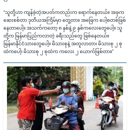
“သူတို့ဟာ ကျန်ခဲ့တဲ့အပတ်ကတည်းက ရောက်နေတယ်။ အခုက
ဆေးစစ်တာ ဒုတိယအကြိမ်မှာ တွေ့တာ။ အဖြေက ပေါ့စတစ်ဖြစ်
နေတာပေါ့။ အသက်ကတော့ ၈ နှစ်နဲ့ ၉ နှစ်ကလေးတွေပေါ့။ သူ
တို့က မြန်မာပြည်ကလာတဲ့ ခရီးသည်တွေ ဖြစ်နေတယ်။
မြန်မာနိုင်ငံသားတွေပေါ့။ မိသားစုနဲ့ အတူလာတာ၊ မိသားစု ၂ စု
ထဲကပေါ့၊ မိသားစု ၂ စုထဲက ကလေး ၂ ယောက်ဖြစ်တာ။”