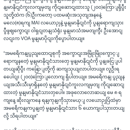
နျမာနိုငျငံကူးလကျမှတျ ကိုငျဆောငျထားသူ (၂၀၀)ကြောျရှိပွီး
သူတို့ထဲက (၆)ဦးကတော့ ပထမဆုံးအသုတျအနနေဲ့
မလေ(၈)ရကျ MAI လယောဉျနဲ့ မွနျမာနိုငျငံကို ပွနျရောကျသှား
ပွီဖွဈကွောငျး ဝါရှငျတနျသံရုံး မွနျမာသံအမတျကွီး ဦးအောငျ
လငျးက VOA မွနျမာပိုငျးကိုပွောပါတယျ။
“အမရေိကနျပွညျထောငျစုကို အကွောငျးအမြိုးမြိုးကွောင့ျ
ရောကျနတေဲ့ မွနျမာနိုငျငံသားတှေ မွနျမာနိုငျငံကို ပွနျခငြျပါ
တယျဆိုပွီး ကနြောျတို့ကို ဆကျသှယျလာပါတယျ။ လူဦးရ
ပေေါငျး (၂၀၀)ကြောျလောကျ ရှိပါတယျ။ အမရေိကနျ ပွညျန
ယျအသီးသီးမှာရှိနတေဲ့ မွနျမာနိုငျငံကူးလကျမှတျ ကိုငျဆောငျ
ထားတဲ့ မွနျမာနိုငျငံသားတှပေါ။ အခုလောလောဆယျ မေ ၈ ရ
ကျနေ့ ဆိုးလျကနေ ရနျကုနျကိုသှားမယ့ျ လယောဉျပြံထဲမှာ
အမရေိကနျကပွနျတဲ့ မွနျမာနိုငျငံသား ၆ ယောကျပါသှားတယျ
လို့ သိရပါတယျ။”