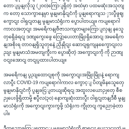
တောျပွနျလိုသူ (၂၀၀)ကြောျရှိတဲ့ အထဲမှာ ပထမဆုံးအသုတျ
က တော့ သောကွာနေ့မှာ မွနျမာနိုငျငံကို ပွနျရောကျသ ှားပွီဖွဈ
ကွောငျး ဝါရှငျတနျ မွနျမာသံရုံးက ပွောပါတယျ။ ကပျရောဂါ
ကာလအတှငျး အမရေိကနျဗီဇာသကျတမျးကြောျလှနျ နသေူ
တှရှေိခဲ့ရငျ ဒဏျကွေးဖွေ လြှော့ပေးတာမြိုးရှိအောငျ အမရေိက
နျအစိုးရ တာဝနျရှိသူတှနေဲ့ ညှိနှိုငျး ဆောငျရှကျနကွေောငျးလ
ညျး မွနျမာသံအမတျကွီးက ပွောဆိုတဲ့ အကွောငျးကို ကို ဉာဏျ
ဝငျးအောငျ တငျပွထားပါတယျ။
အမရေိကနျ ပွညျထောငျစုကို အကွောငျးအမြိုးမြိုးနဲ့ ရောကျ
လာပွီး COVID-19 ကပျရောဂါကာလ ကွောင့ျ ပိတျမိနသေူတှေ
မွနျမာနိုငျငံကို ပွနျခငြျတယျဆိုရငျ အထူးလယောဉျတှေ စီစ
ဉျပေးဖို့ရှိတာမို့ ဧပွီလ(၃၀) နောကျဆုံးထားပွီး ဝါရှငျတနျဒီစီ မွနျ
မာသံရုံးကို အကွောငျးကွားကွဖို့ သံရုံးက ကွိုတငျ ကွညောခဲ့တာ
ပါ။
ဒီကွညောခကြျကွောင့ျ မွနျမာသံရုံးကို စာရငျး ပေးသှငျးတဲ့ မွ