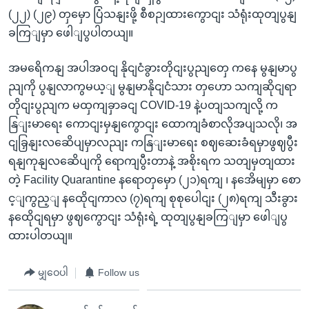
(၂၂) (၂၉) တှမှော ပြံသနျးဖို့ စီစဉျထားကွောငျး သံရုံးထုတျပွနျ
ခကြျမှာ ဖေါျပွပါတယျ။
အမရေိကနျ အပါအဝငျ နိုငျငံခွားတိုငျးပွညျတှေ ကနေ မွနျမာပွ
ညျကို ပွနျလာကွမယ့ျ မွနျမာနိုငျငံသား တှဟော သကျဆိုငျရာ
တိုငျးပွညျက မထှကျခှာခငျ COVID-19 နဲ့ပတျသကျလို့ က
နြျးမာရေး ကောငျးမှနျကွောငျး ထောကျခံစာလိုအပျသလို၊ အ
ငျခြှနျးလဆေိပျမှာလညျး ကနြျးမာရေး စဈဆေးခံရမှာဖွဈပွီး
ရနျကုနျလဆေိပျကို ရောကျပွီးတာနဲ့ အစိုးရက သတျမှတျထား
တဲ့ Facility Quarantine နရောတှမှော (၂၁)ရကျ ၊ နအေိမျမှာ စော
င့ျကွည့ျ နထေိုငျကာလ (၇)ရကျ စုစုပေါငျး (၂၈)ရကျ သီးခွား
နထေိုငျရမှာ ဖွဈကွောငျး သံရုံးရဲ့ ထုတျပွနျခကြျမှာ ဖေါျပွ
ထားပါတယျ။
မျှဝေပါ
Follow us