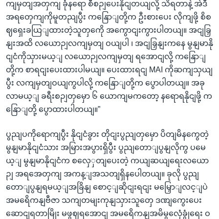
ကျမှတျအတှကျ ခုံနရော စီစဉျပေးနိုငျတယျလို့ သိရတာနဲ့ အဲဒီ
အရတှေကျကိုမူတညျပွီး ကနြောျတို့က ဦးစားပေး လိုကျဖို့ စိစ
ဈရှေးခယြျထားတဲ့သူတှကေို အကွောငျးကွားပါတယျ။ အငျခြှ
နျးအထိ လယောဉျလကျမှတျ ဝယျပါ ၊ အငျခြှနျးကနေ မွနျမာနို
ငျငံကိုသှားမယ့ျ လယောဉျလကျမှတျ ရအောငျလို့ ကနြောျ
တို့က စာရငျးပေးထားပါမယျ။ ပေးထားရငျ MAI ကိုဆကျသှယျ
ပွီး လကျမှတျဝယျကွပါလို့ ကနြောျတို့က ပွောပါတယျ။ အခု
လာမယ့ျ ခရီးစဉျတှမှော ၆ ယောကျမကတော့ နရောရနိုငျဖို့ က
နြောျတို့ ပွောထားပါတယျ။”
ပွညျပကိုရောကျပွီး နိုငျငံခွား တိုငျးပွညျတှမှော ပိတျမိနကွေတဲ့
မွနျမာနိုငျငံသား အမြားအပွားရှိပွီး ပွညျတောျပွနျလိုကွ ပမေ
ယ့ျ မွနျမာနိုငျငံက စလှေှတျပေးတဲ့ ကယျဆယျရေးလယော
ဉျ အရအေတှကျ အကန့ျအသတျရှိနပေါတယျ။ ခုလို ပွညျ
တောျပွနျရမယ့ျအခြိနျ စောင့ျဆိုငျးရငျး မမြှောျလင့ျပဲ
အမရေိကနျဗီဇာ သကျတမျးကုနျသှားသူတှေ ဒဏျကွေးပေး
ဆောငျရတာမြိုး မဖွဈရအောငျ အမရေိကနျအမိမွလေုံခွုံရေး ဝ