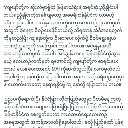
“ကျနော်တို့က ဆိုးလ်မှာရှိတဲ့ မြန်မာသံရုံးနဲ့ အရင်ဆုံးညှိနှိုင်းပါ
တယ်။ ညှိနှိုင်းတဲ့အခါကျတော့ အမေရိကန်နိုင်ငံက လာမယ့်
ခရီးသည်ပေါင်း ဘယ်နှယောက်ကိုတော့ လေယာဉ်ပျံလက်မှတ်
အတွက် ခုံနေရာ စီစဉ်ပေးနိုင်တယ်လို့ သိရတာနဲ့ အဲဒီအရေတွက်
ကိုမူတည်ပြီး ကျနော်တို့က ဦးစားပေး လိုက်ဖို့ စိစစ်ရွေးချယ်
ထားတဲ့သူတွေကို အကြောင်းကြားပါတယ်။ အင်ချွန်းအထိ
လေယာဉ်လက်မှတ် ဝယ်ပါ ၊ အင်ချွန်းကနေ မြန်မာနိုင်ငံကိုသွား
မယ့် လေယာဉ်လက်မှတ် ရအောင်လို့ ကျနော်တို့က စာရင်းပေး
ထားပါမယ်။ ပေးထားရင် MAI ကိုဆက်သွယ်ပြီး လက်မှတ်ဝယ်
ကြပါလို့ ကျနော်တို့က ပြောပါတယ်။ အခုလာမယ့် ခရီးစဉ်တွေမှာ
၆ ယောက်မကတော့ နေရာရနိုင်ဖို့ ကျနော်တို့ ပြောထားပါတယ်။”
ပြည်ပကိုရောက်ပြီး နိုင်ငံခြား တိုင်းပြည်တွေမှာ ပိတ်မိနေကြတဲ့
မြန်မာနိုင်ငံသား အများအပြားရှိပြီး ပြည်တော်ပြန်လိုကြ ပေမယ့်
မြန်မာနိုင်ငံက စေလွှတ်ပေးတဲ့ ကယ်ဆယ်ရေးလေယာဉ်
အရေအတွက် အကန့်အသတ်ရှိနေပါတယ်။ ခုလို ပြည်တော်ပြန်ရ