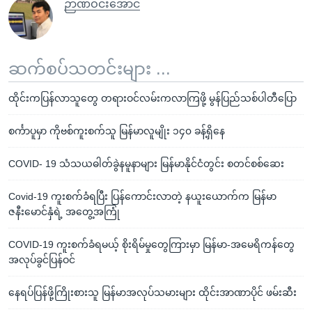
ဉာဏ်ဝင်းအောင်
ဆက်စပ်သတင်းများ ...
ထိုင်းကပြန်လာသူတွေ တရားဝင်လမ်းကလာကြဖို့ မွန်ပြည်သစ်ပါတီပြော
စင်္ကာပူမှာ ကိုဗစ်ကူးစက်သူ မြန်မာလူမျိုး ၁၄၀ ခန့်ရှိနေ
COVID- 19 သံသယဓါတ်ခွဲနမူနာများ မြန်မာနိုင်ငံတွင်း စတင်စစ်ဆေး
Covid-19 ကူးစက်ခံရပြီး ပြန်ကောင်းလာတဲ့ နယူးယောက်က မြန်မာ
ဇနီးမောင်နှံရဲ့ အတွေ့အကြုံ
COVID-19 ကူးစက်ခံရမယ့် စိုးရိမ်မှုတွေကြားမှာ မြန်မာ-အမေရိကန်တွေ
အလုပ်ခွင်ပြန်ဝင်
နေရပ်ပြန်ဖို့ကြိုးစားသူ မြန်မာအလုပ်သမားများ ထိုင်းအာဏာပိုင် ဖမ်းဆီး