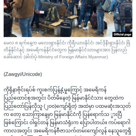
အ
သုတပဒေသာ အင်္ဂလိပ်စာ
ညွန်း
Learning English
စာမျက်နှာ
သို့
ဗွီအိုအေ လူမှုကွန်ယက်များ
ကျော်
ကြည့်
မေလ ၈ ရက်နေ့က မလေးရှားနိုင်ငံ၊ ကိုရီးယားနိုင်ငံ၊ အင်ဒိုနီးရှားနိုင်ငံ၊ ဗြိ
တိန်နိုင်ငံနှင့် အမေရိကန်နိုင်ငံတွေက မြန်မာနိုင်ငံသားများအား ပြန်လည်
ရန်
ဘာသာစကားများ
ခေါ်ဆောင် (ဓါတ်ပုံ-Ministry of Foreign Affairs Myanmar)
ရှာဖွေ
ရန်
(Zawgyi/Unicode)
နေရာ
သို့
ကိုရိုနာဗိုင်းရပ်စ် ကူးစက်ပြန့်နှံ့မှုကြောင့် အမေရိကန်
ကျော်
ပြည်ထောင်စုအတွင်း ပိတ်မိနေတဲ့ မြန်မာနိုင်ငံသား တွေထဲက
ရန်
ပြည်တော်ပြန်လိုသူ (၂၀၀)ကျော်ရှိတဲ့ အထဲမှာ ပထမဆုံးအသုတ်
က တော့ သောကြာနေ့မှာ မြန်မာနိုင်ငံကို ပြန်ရောက်သ ွားပြီ
ဖြစ်ကြောင်း ဝါရှင်တန် မြန်မာသံရုံးက ပြောပါတယ်။ ကပ်ရောဂါ
ကာလအတွင်း အမေရိကန်ဗီဇာသက်တမ်းကျော်လွန် နေသူတွေရှိ