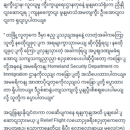
နျကွီးဌာန၊ လူဝငျမှု ကွီးကွပျရေးဌာနတှနေဲ့ မွနျမာသံရုံးက ညှိနှို
ငျးဆောငျရ ှကျနကွေောငျး မွနျမာသံအမတျကွီး ဦးအောငျလ
ငျးက ရှငျးပွပါတယျ။
“ တခြို့လူတှကေ ဒီမှာ ဧည့ျသညျအနနေဲ့ လာတဲ့အခါကတြော့
သူတို့ နထေိုငျခှင့ျက အရမျးကွာသှားမယျ ဆိုလို့ရှိရငျ ၊ နထေို
ငျခှင့ျကို ကြောျလှနျသှားတဲ့ အခါကရြငျ အပွဈဒဏျမခံရ
အောငျ သကျသကျညှာညှာ စဉျးစားပေးပါဆိုပွီးတော့ ကနြောျ
တို့အနနေဲ့ အမရေိကနျ Homeland Security Department က
Immigration ဌာနကိုလညျး ကနြောျတို့ အသိပေးထားပါတယျ။
အမရေိကနျ အာဏာပိုငျတှကေိုလညျးပဲ ကနြောျတို့ ပွောထား
တာ ရှိပါတယျ။ ဒီဥစ်စာနဲ့ပတျသကျလို့ ပွနျပွီးစိစဈပေးပါမယျ
လို့ သူတို့က ပွောပါတယျ။”
အငျခြှနျးနိုငျငံတကာ လဆေိပျကနေ ရနျကုနျအထိ ပွနျခေါျ
ဆောငျသှားမယ့ျ Relief Flight လယောဉျခရီးစဉျတှကေတော့
အပတျစဉျ သောကွာနေ့တိုငျး ရှိပွီး လောလောဆယျ မလေ(၁၅)