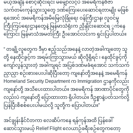
မယ့်အချိန် စောင့်ဆိုင်းရင်း မမျှော်လင့်ပဲ အမေရိကန်ဗီဇာ
သက်တမ်းကုန်သွားသူတွေ ဒဏ်ကြေးပေးဆောင်ရတာမျိုး မဖြစ်
ရအောင် အမေရိကန်အမိမြေလုံခြုံရေး ဝန်ကြီးဌာန၊ လူဝင်မှု
ကြီးကြပ်ရေးဌာနတွေနဲ့ မြန်မာသံရုံးက ညှိနှိုင်းဆောင်ရ ွက်နေ
ကြောင်း မြန်မာသံအမတ်ကြီး ဦးအောင်လင်းက ရှင်းပြပါတယ်။
“ တချို့လူတွေက ဒီမှာ ဧည့်သည်အနေနဲ့ လာတဲ့အခါကျတော့ သူ
တို့ နေထိုင်ခွင့်က အရမ်းကြာသွားမယ် ဆိုလို့ရှိရင် ၊ နေထိုင်ခွင့်ကို
ကျော်လွန်သွားတဲ့ အခါကျရင် အပြစ်ဒဏ်မခံရအောင် သက်သက်
ညှာညှာ စဉ်းစားပေးပါဆိုပြီးတော့ ကျနော်တို့အနေနဲ့ အမေရိကန်
Homeland Security Department က Immigration ဌာနကိုလည်း
ကျနော်တို့ အသိပေးထားပါတယ်။ အမေရိကန် အာဏာပိုင်တွေကို
လည်းပဲ ကျနော်တို့ ပြောထားတာ ရှိပါတယ်။ ဒီဥစ္စာနဲ့ပတ်သက်လို့
ပြန်ပြီးစိစစ်ပေးပါမယ်လို့ သူတို့က ပြောပါတယ်။”
အင်ချွန်းနိုင်ငံတကာ လေဆိပ်ကနေ ရန်ကုန်အထိ ပြန်ခေါ်
ဆောင်သွားမယ့် Relief Flight လေယာဉ်ခရီးစဉ်တွေကတော့