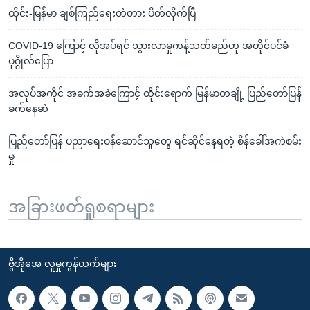
ထိုင်း-မြန်မာ ချစ်ကြည်ရေးတံတား ပိတ်လိုက်ပြီ
COVID-19 ကြောင့် လိုအပ်ရင် သွားလာမှုကန့်သတ်မည်ဟု အတိုင်ပင်ခံ
ပုဂ္ဂိုလ်ပြော
အလုပ်အကိုင် အခက်အခဲကြောင့် ထိုင်းရောက် မြန်မာတချို့ ပြည်တော်ပြန်
ခက်နေဆဲ
ပြည်တော်ပြန် ပညာရေးဝန်ဆောင်သူတွေ ရင်ဆိုင်နေရတဲ့ စိန်ခေါ်အကဲစမ်း
မှု
အခြားဖတ်ရှုစရာများ
ဗွီအိုအေ လူမှုကွန်ယက်များ