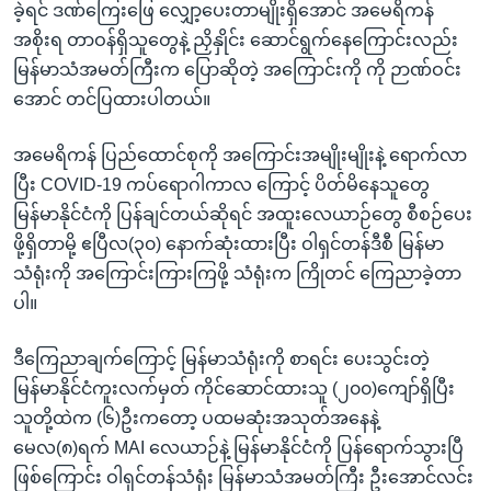
ခဲ့ရင် ဒဏ်ကြေးဖြေ လျှော့ပေးတာမျိုးရှိအောင် အမေရိကန်
အစိုးရ တာဝန်ရှိသူတွေနဲ့ ညှိနှိုင်း ဆောင်ရွက်နေကြောင်းလည်း
မြန်မာသံအမတ်ကြီးက ပြောဆိုတဲ့ အကြောင်းကို ကို ဉာဏ်ဝင်း
အောင် တင်ပြထားပါတယ်။
အမေရိကန် ပြည်ထောင်စုကို အကြောင်းအမျိုးမျိုးနဲ့ ရောက်လာ
ပြီး COVID-19 ကပ်ရောဂါကာလ ကြောင့် ပိတ်မိနေသူတွေ
မြန်မာနိုင်ငံကို ပြန်ချင်တယ်ဆိုရင် အထူးလေယာဉ်တွေ စီစဉ်ပေး
ဖို့ရှိတာမို့ ဧပြီလ(၃၀) နောက်ဆုံးထားပြီး ဝါရှင်တန်ဒီစီ မြန်မာ
သံရုံးကို အကြောင်းကြားကြဖို့ သံရုံးက ကြိုတင် ကြေညာခဲ့တာ
ပါ။
ဒီကြေညာချက်ကြောင့် မြန်မာသံရုံးကို စာရင်း ပေးသွင်းတဲ့
မြန်မာနိုင်ငံကူးလက်မှတ် ကိုင်ဆောင်ထားသူ (၂၀၀)ကျော်ရှိပြီး
သူတို့ထဲက (၆)ဦးကတော့ ပထမဆုံးအသုတ်အနေနဲ့
မေလ(၈)ရက် MAI လေယာဉ်နဲ့ မြန်မာနိုင်ငံကို ပြန်ရောက်သွားပြီ
ဖြစ်ကြောင်း ဝါရှင်တန်သံရုံး မြန်မာသံအမတ်ကြီး ဦးအောင်လင်း