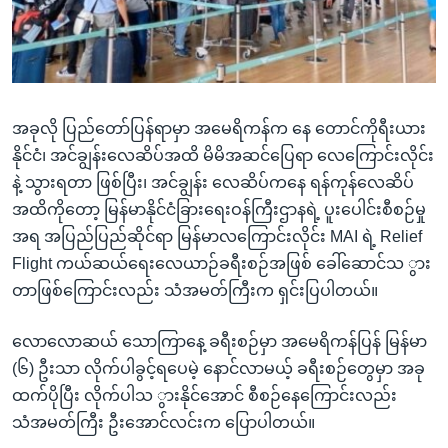
အခုလို ပြည်တော်ပြန်ရာမှာ အမေရိကန်က နေ တောင်ကိုရီးယား
နိုင်ငံ၊ အင်ချွန်းလေဆိပ်အထိ မိမိအဆင်ပြေရာ လေကြောင်းလိုင်း
နဲ့ သွားရတာ ဖြစ်ပြီး၊ အင်ချွန်း လေဆိပ်ကနေ ရန်ကုန်လေဆိပ်
အထိကိုတော့ မြန်မာနိုင်ငံခြားရေးဝန်ကြီးဌာနရဲ့ ပူးပေါင်းစီစဉ်မှု
အရ အပြည်ပြည်ဆိုင်ရာ မြန်မာလကြောင်းလိုင်း MAI ရဲ့ Relief
Flight ကယ်ဆယ်ရေးလေယာဉ်ခရီးစဉ်အဖြစ် ခေါ်ဆောင်သ ွား
တာဖြစ်ကြောင်းလည်း သံအမတ်ကြီးက ရှင်းပြပါတယ်။
လောလောဆယ် သောကြာနေ့ ခရီးစဉ်မှာ အမေရိကန်ပြန် မြန်မာ
(၆) ဦးသာ လိုက်ပါခွင့်ရပေမဲ့ နောင်လာမယ့် ခရီးစဉ်တွေမှာ အခု
ထက်ပိုပြီး လိုက်ပါသ ွားနိုင်အောင် စီစဉ်နေကြောင်းလည်း
သံအမတ်ကြီး ဦးအောင်လင်းက ပြောပါတယ်။