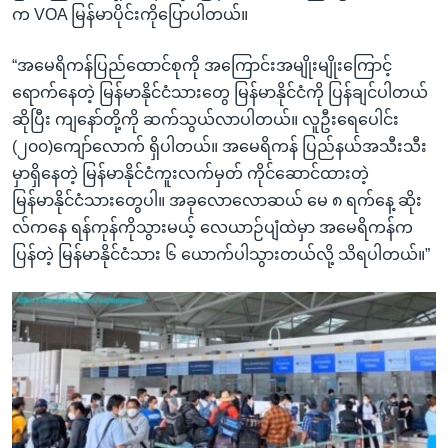
က VOA မြန်မာပိုင်းကိုပြောပါတယ်။
“အမေရိကန်ပြည်ထောင်စုကို အကြောင်းအမျိုးမျိုးကြောင့်
ရောက်နေတဲ့ မြန်မာနိုင်ငံသားတွေ မြန်မာနိုင်ငံကို ပြန်ချင်ပါတယ်
ဆိုပြီး ကျနော်တို့ကို ဆက်သွယ်လာပါတယ်။ လူဦးရေပေါင်း
(၂၀၀)ကျော်လောက် ရှိပါတယ်။ အမေရိကန် ပြည်နယ်အသီးသီး
မှာရှိနေတဲ့ မြန်မာနိုင်ငံကူးလက်မှတ် ကိုင်ဆောင်ထားတဲ့
မြန်မာနိုင်ငံသားတွေပါ။ အခုလောလောဆယ် မေ ၈ ရက်နေ့ ဆိုး
လ်ကနေ ရန်ကုန်ကိုသွားမယ့် လေယာဉ်ပျံထဲမှာ အမေရိကန်က
ပြန်တဲ့ မြန်မာနိုင်ငံသား ၆ ယောက်ပါသွားတယ်လို့ သိရပါတယ်။”