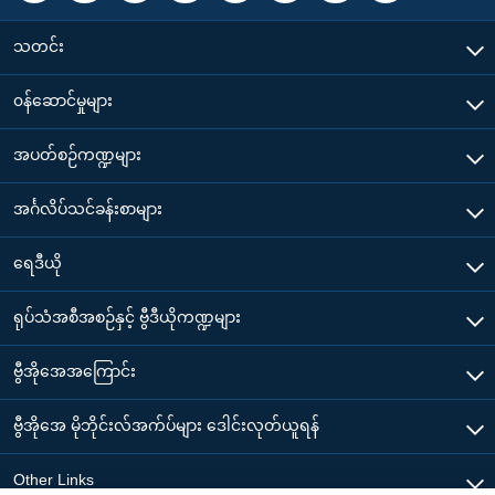
သတင်း
၀န်ဆောင်မှုများ
အပတ်စဉ်ကဏ္ဍများ
အင်္ဂလိပ်သင်ခန်းစာများ
ရေဒီယို
ရုပ်သံအစီအစဉ်နှင့် ဗွီဒီယိုကဏ္ဍများ
ဗွီအိုအေအကြောင်း
ဗွီအိုအေ မိုဘိုင်းလ်အက်ပ်များ ဒေါင်းလုတ်ယူရန်
Other Links