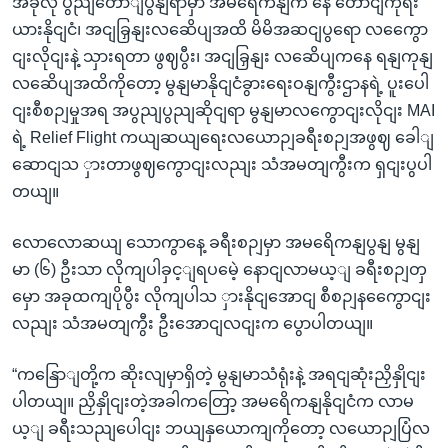
အခုလို ပွညျတောျပွနျရာမှာ အမရေိကနျက နေ တောငျကိုရီး
ယားနိုငျငံ၊ အငျခြှနျးလဆေိပျအထိ မိမိအဆငျပွရော လကွေော
ငျးလိုငျးနဲ့ သှားရတာ ဖွဈပွီး၊ အငျခြှနျး လဆေိပျကနေ ရနျကုနျ
လဆေိပျအထိကိုတော့ မွနျမာနိုငျငံခွားရေးဝနျကွီးဌာနရဲ့ ပူးပေါ
ငျးစီစဉျမှုအရ အပွညျပွညျဆိုငျရာ မွနျမာလကွောငျးလိုငျး MAI
ရဲ့ Relief Flight ကယျဆယျရေးလယောဉျခရီးစဉျအဖွဈ ခေါျ
ဆောငျသ ှားတာဖွဈကွောငျးလညျး သံအမတျကွီးက ရှငျးပွပါ
တယျ။
လောလောဆယျ သောကွာနေ့ ခရီးစဉျမှာ အမရေိကနျပွနျ မွနျ
မာ (၆) ဦးသာ လိုကျပါခှင့ျရပမေဲ့ နောငျလာမယ့ျ ခရီးစဉျတှ
မှော အခုထကျပိုပွီး လိုကျပါသ ှားနိုငျအောငျ စီစဉျနကွေောငျး
လညျး သံအမတျကွီး ဦးအောငျလငျးက ပွောပါတယျ။
“ကနြောျတို့က ဆိုးလျမှာရှိတဲ့ မွနျမာသံရုံးနဲ့ အရငျဆုံးညှိနှိုငျး
ပါတယျ။ ညှိနှိုငျးတဲ့အခါကတြော့ အမရေိကနျနိုငျငံက လာမ
ယ့ျ ခရီးသညျပေါငျး ဘယျနှယောကျကိုတော့ လယောဉျပြံလ