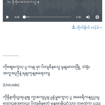
by
ဗွီအိုအေသတင်းဌာန
No media source currently available
0:00
4:35
တိုက်ရိုက် လင့်ခ်
.................
ကိုဗဈကွောင့ျ ကနျ မှာ ပိတျမိနသေူ မွနျမာတခြို့ သံရုံး
အကူအညီနဲ့ ရနျကုနျစရောကျ
(Unicode)
ကိုရိုနာဗိုငျးရပျဈ ကူးစကျပွန့ျနှံ့မှုကွောင့ျ အမရေိကနျပွညျ
ထောငျစုအတှငျး ပိတျမိနတေဲ့ မွနျမာနိုငျငံသား တှထေဲက ပွညျ