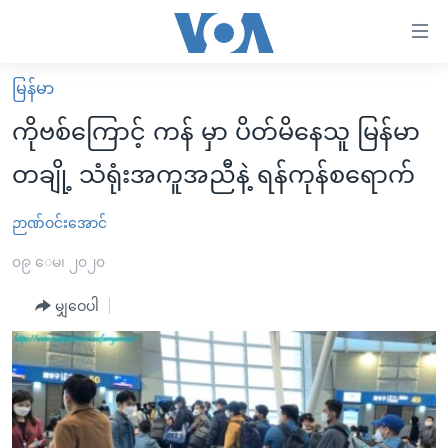
သုံး
ရ
လွယ်ကူ
မြန်မာ
မူလစာမျက်နှာ
စေ
ကိုဗစ်ကြောင့် ကန် မှာ ပိတ်မိနေသူ မြန်မာ
မြန်မာ
သည့်
တချို့ သံရုံးအကူအညီနဲ့ ရန်ကုန်စရောက်
ကမ္ဘာ့သတင်းများ
Link
ဗွီဒီယို
နိုင်ငံတကာ
ဉာဏ်ဝင်းအောင်
များ
သတင်းလွတ်လပ်ခွင့်
အမေရိကန်
၀၉ ေမ၊ ၂၀၂၀
ပင်မ
ရပ်ဝန်းတခု လမ်းတခု အလွန်
တရုတ်
အကြောင်းအရာ
မျှဝေပါ
သို့
အင်္ဂလိပ်စာလေ့လာမယ်
အစ္စရေး-ပါလက်စတိုင်း
ကျော်
အပတ်စဉ်ကဏ္ဍများ
အမေရိကန်သုံးအီဒီယံ
ကြည့်
ရေဒီယိုနှင့်ရုပ်သံ အချက်အလက်များ
မကြေးမုံရဲ့ အင်္ဂလိပ်စာ
ရေဒီယို
ရန်
ပင်မ
ရေဒီယို/တီဗွီအစီအစဉ်
ရုပ်ရှင်ထဲက အင်္ဂလိပ်စာ
တီဗွီ