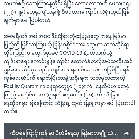
အပတ်စဉ် သောကြာနေ့တိုင်း ရှိပြီး လောလောဆယ် မေလ(၁၅)
(၂၂) (၂၉) တွေမှာ ပျံသန်းဖို့ စီစဉ်ထားကြောင်း သံရုံးထုတ်ပြန်
ချက်မှာ ဖေါ်ပြပါတယ်။
အမေရိကန် အပါအဝင် နိုင်ငံခြားတိုင်းပြည်တွေ ကနေ မြန်မာ
ပြည်ကို ပြန်လာကြမယ့် မြန်မာနိုင်ငံသား တွေဟာ သက်ဆိုင်ရာ
တိုင်းပြည်က မထွက်ခွာခင် COVID-19 နဲ့ပတ်သက်လို့
ကျန်းမာရေး ကောင်းမွန်ကြောင်း ထောက်ခံစာလိုအပ်သလို၊ အင်
ချွန်းလေဆိပ်မှာလည်း ကျန်းမာရေး စစ်ဆေးခံရမှာဖြစ်ပြီး ရန်
ကုန်လေဆိပ်ကို ရောက်ပြီးတာနဲ့ အစိုးရက သတ်မှတ်ထားတဲ့
Facility Quarantine နေရာတွေမှာ (၂၁)ရက် ၊ နေအိမ်မှာ စောင့်
ကြည့် နေထိုင်ကာလ (၇)ရက် စုစုပေါင်း (၂၈)ရက် သီးခြား
နေထိုင်ရမှာ ဖြစ်ကြောင်း သံရုံးရဲ့ ထုတ်ပြန်ချက်မှာ ဖေါ်ပြထားပါ
တယ်။
ကိုဗစ်ကြောင့် ကန် မှာ ပိတ်မိနေသူ မြန်မာတချို့ သံရုံးအကူအညီနဲ့ ရန်ကုန်စရောက်