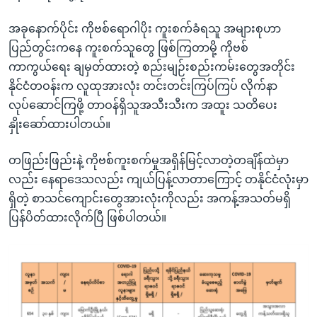
အခုနောက်ပိုင်း ကိုဗစ်ရောဂါပိုး ကူးစက်ခံရသူ အများစုဟာ
ပြည်တွင်းကနေ ကူးစက်သူတွေ ဖြစ်ကြတာမို့ ကိုဗစ်
ကာကွယ်ရေး ချမှတ်ထားတဲ့ စည်းမျဉ်းစည်းကမ်းတွေအတိုင်း
နိုင်ငံတဝန်းက လူထုအားလုံး တင်းတင်းကြပ်ကြပ် လိုက်နာ
လုပ်ဆောင်ကြဖို့ တာဝန်ရှိသူအသီးသီးက အထူး သတိပေး
နှိုးဆော်ထားပါတယ်။
တဖြည်းဖြည်းနဲ့ ကိုဗစ်ကူးစက်မှုအရှိန်မြင့်လာတဲ့တချိန်ထဲမှာ
လည်း နေရာဒေသလည်း ကျယ်ပြန့်လာတာကြောင့် တနိုင်ငံလုံးမှာ
ရှိတဲ့ စာသင်ကျောင်းတွေအားလုံးကိုလည်း အကန့်အသတ်မရှိ
ပြန်ပိတ်ထားလိုက်ပြီ ဖြစ်ပါတယ်။