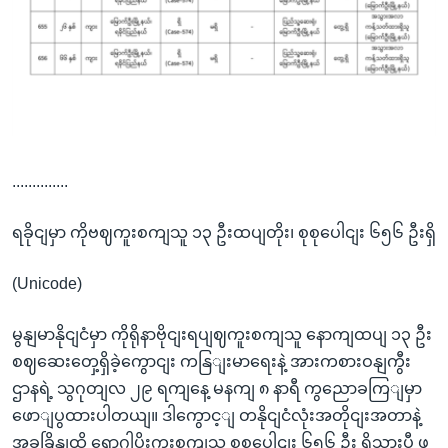
..............
ရခိုငျမှာ ကိုဗဈကူးစကျသူ ၁၃ ဦးထပျတိုး၊ စုစုပေါငျး ၆၅၆ ဦးရှိ
(Unicode)
မွနျမာနိုငျငံမှာ ကိုရိုနာဗိုငျးရပျဈကူးစကျသူ နောကျထပျ ၁၃ ဦး
စဈဆေးတှေ့ရှိခဲ့ကွောငျး ကနြျးမာရေးနဲ့ အားကစားဝနျကွီး
ဌာနရဲ့ သွဂုတျလ ၂၉ ရကျနေ့ မနကျ ၈ နာရီ ကွညောခကြျမှာ
ဖောျပွထားပါတယျ။ ဒါကွောင့ျ တနိုငျငံလုံးအတိုငျးအတာနဲ့
အခုခြိနျထိ ရောဂါပိုးကူးစကျသူ စုစုပေါငျး ၆၅၆ ဦး ရှိသှားပွီ ဖွ