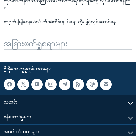
ကိုဗစ်အကန့်အသတ်ကြားကပဲ ဘာသာရေးဆိုင်ရာတွေ လုပ်ဆောင်နေကြ
ရ
တရုတ်-မြန်မာနယ်စပ် ကိုဗစ်ထိန်းချုပ်ရေး တိုးမြှင့်လုပ်ဆောင်နေ
အခြားဖတ်ရှုစရာများ
ဗွီအိုအေ လူမှုကွန်ယက်များ
သတင်း
၀န်ဆောင်မှုများ
အပတ်စဉ်ကဏ္ဍများ