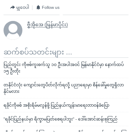
မျှဝေပါ
Follow us
ဗွီအိုအေ (မြန်မာပိုင်း)
ဆက်စပ်သတင်းများ ...
ပြည်တွင်း ကိုဗစ်ကူးစက်သူ ၁၀ ဦးအပါအဝင် မြန်မာနိုင်ငံမှာ နောက်ထပ်
၁၅ ဦးတိုး
တနိုင်ငံလုံး ကျောင်းတွေပိတ်လိုက်ရလို့ ပညာရေးမှာ စိန်ခေါ်မှုတွေရှိလာ
နိုင်မလား
ရခိုင်ကိုဗစ် အစိုးရိမ်မလွန်ဖို့ ပြည်နယ်ကျန်းမာရေးတာဝန်ခံပြော
"ရခိုင်ပြည်နယ်မှာ ရိက္ခာမပြတ်စေရပါဘူး" - ဒေါ်အောင်ဆန်းစုကြည်