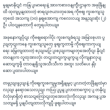
မွနျမာနိုငျငံ ကနြျးမာရေးနဲ့ အားကစားဝနျကွီးဌာနက အခုခြိနျ
ထိ ထုတျပွနျထားတဲ့ စာရငျးဇယားတှအေရ ကိုဗဈ ကူးစကျသူ
တှထေဲ အသကျ (၁၀) နှဈအောကျ ကလေးငယျ အနညျးဆုံး (၂)
ဦး ပါဝငျနတောကို တှေ့ရပါတယျ။
အခုနောကျပိုငျး ကိုဗဈရောဂါပိုး ကူးစကျခံရသူ အမြားစုဟာ ပွ
ညျတှငျးကနေ ကူးစကျသူတှေ ဖွဈကွတာမို့ ကိုဗဈကာကှယျ
ရေး ခမြှတျထားတဲ့ စညျးမဉြျးစညျးကမျးတှအေတိုငျး နိုငျငံ
တဝနျးက လူထုအားလုံး တငျးတငျးကွပျကွပျ လိုကျနာလုပျ
ဆောငျကွဖို့ တာဝနျရှိသူအသီးသီးက အထူး သတိပေး နှိုး
ဆောျထားပါတယျ။
တဖွညျးဖွညျးနဲ့ ကိုဗဈကူးစကျမှုအရှိနျမွင့ျလာတဲ့တခြိနျထဲမှာ
လညျး နရောဒသေလညျး ကယြျပွန့ျလာတာကွောင့ျ တနိုငျ
ငံလုံးမှာရှိတဲ့ စာသငျကြောငျးတှအေားလုံးကိုလညျး အကန့ျအ
သတျမရှိ ပွနျပိတျထားလိုကျပွီ ဖွဈပါတယျ။