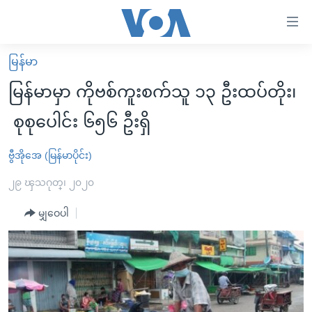
သုံး
ရ
လွယ်ကူ
မြန်မာ
မူလစာမျက်နှာ
စေ
မြန်မာမှာ ကိုဗစ်ကူးစက်သူ ၁၃ ဦးထပ်တိုး၊
မြန်မာ
သည့်
စုစုပေါင်း ၆၅၆ ဦးရှိ
ကမ္ဘာ့သတင်းများ
Link
ဗွီဒီယို
နိုင်ငံတကာ
ဗွီအိုအေ (မြန်မာပိုင်း)
များ
သတင်းလွတ်လပ်ခွင့်
အမေရိကန်
၂၉ ၾသဂုတ္၊ ၂၀၂၀
ပင်မ
ရပ်ဝန်းတခု လမ်းတခု အလွန်
တရုတ်
အကြောင်းအရာ
မျှဝေပါ
သို့
အင်္ဂလိပ်စာလေ့လာမယ်
အစ္စရေး-ပါလက်စတိုင်း
ကျော်
အပတ်စဉ်ကဏ္ဍများ
အမေရိကန်သုံးအီဒီယံ
ကြည့်
ရေဒီယိုနှင့်ရုပ်သံ အချက်အလက်များ
မကြေးမုံရဲ့ အင်္ဂလိပ်စာ
ရေဒီယို
ရန်
ပင်မ
ရေဒီယို/တီဗွီအစီအစဉ်
ရုပ်ရှင်ထဲက အင်္ဂလိပ်စာ
တီဗွီ