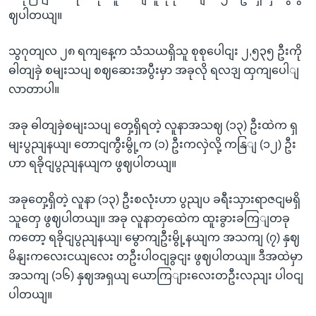
ဈပါတယျ။
သွဂုတျလ ၂၈ ရကျနေ့က သံသယရှိသူ စုစုပေါငျး ၂,၅၃၅ ဦးကို
ဓါတျခှဲ စမျးသပျ စဈဆေးအပွီးမှာ အခုလို ရလဒျ ထှကျပေါျ
လာတာပါ။
အခု ဓါတျခှဲစမျးသပျ တှေ့ရှိရတဲ့ လူနာအသဈ (၁၃) ဦးထဲက ရှ
မျးပွညျနယျ၊ တောငျကွီးမွို့က (၁) ဦးကလှဲလို့ ကနြျ (၁၂) ဦး
ဟာ ရခိုငျပွညျနယျက ဖွဈပါတယျ။
အခုတှေ့ရှိတဲ့ လူနာ (၁၃) ဦးစလုံးဟာ ပွညျပ ခရီးသှားရာဇငျမရှိ
သူတှေ ဖွဈပါတယျ။ အခု လူနာတှထေဲက ထူးခွားခကြျတခု
ကတော့ ရခိုငျပွညျနယျ၊ မွောကျဦးမွို့နယျက အသကျ (၇) နှဈ
မိနျးကလေးငယျလေး တဦးပါဝငျခွငျး ဖွဈပါတယျ။ ဒီအထဲမှာ
အသကျ (၁၆) နှဈအရှယျ ယောကြျားလေးတဦးလညျး ပါဝငျ
ပါတယျ။