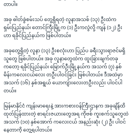
တာပါ။
အခု ဓါတ်ခွဲစမ်းသပ် တွေ့ရှိရတဲ့ လူနာအသစ် (၁၃) ဦးထဲက
ရှမ်းပြည်နယ်၊ တောင်ကြီးမြို့က (၁) ဦးကလွဲလို့ ကျန် (၁၂) ဦး
ဟာ ရခိုင်ပြည်နယ်က ဖြစ်ပါတယ်။
အခုတွေ့ရှိတဲ့ လူနာ (၁၃) ဦးစလုံးဟာ ပြည်ပ ခရီးသွားရာဇင်မရှိ
သူတွေ ဖြစ်ပါတယ်။ အခု လူနာတွေထဲက ထူးခြားချက်တခု
ကတော့ ရခိုင်ပြည်နယ်၊ မြောက်ဦးမြို့နယ်က အသက် (၇) နှစ်
မိန်းကလေးငယ်လေး တဦးပါဝင်ခြင်း ဖြစ်ပါတယ်။ ဒီအထဲမှာ
အသက် (၁၆) နှစ်အရွယ် ယောကျ်ားလေးတဦးလည်း ပါဝင်ပါ
တယ်။
မြန်မာနိုင်ငံ ကျန်းမာရေးနဲ့ အားကစားဝန်ကြီးဌာနက အခုချိန်ထိ
ထုတ်ပြန်ထားတဲ့ စာရင်းဇယားတွေအရ ကိုဗစ် ကူးစက်သူတွေထဲ
အသက် (၁၀) နှစ်အောက် ကလေးငယ် အနည်းဆုံး (၂) ဦး ပါဝင်
နေတာကို တွေ့ရပါတယ်။