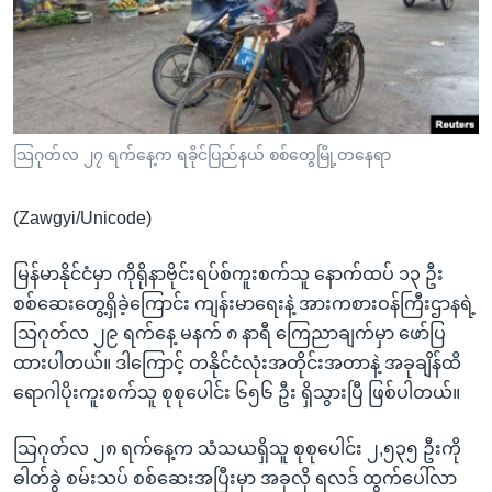
အ
သုတပဒေသာ အင်္ဂလိပ်စာ
ညွန်း
Learning English
စာမျက်နှာ
သို့
ဗွီအိုအေ လူမှုကွန်ယက်များ
ကျော်
ကြည့်
သြဂုတ်လ ၂၇ ရက်နေ့က ရခိုင်ပြည်နယ် စစ်တွေမြို့တနေရာ
ရန်
ဘာသာစကားများ
ရှာဖွေ
(Zawgyi/Unicode)
ရန်
နေရာ
မြန်မာနိုင်ငံမှာ ကိုရိုနာဗိုင်းရပ်စ်ကူးစက်သူ နောက်ထပ် ၁၃ ဦး
သို့
စစ်ဆေးတွေ့ရှိခဲ့ကြောင်း ကျန်းမာရေးနဲ့ အားကစားဝန်ကြီးဌာနရဲ့
ကျော်
သြဂုတ်လ ၂၉ ရက်နေ့ မနက် ၈ နာရီ ကြေညာချက်မှာ ဖော်ပြ
ရန်
ထားပါတယ်။ ဒါကြောင့် တနိုင်ငံလုံးအတိုင်းအတာနဲ့ အခုချိန်ထိ
ရောဂါပိုးကူးစက်သူ စုစုပေါင်း ၆၅၆ ဦး ရှိသွားပြီ ဖြစ်ပါတယ်။
သြဂုတ်လ ၂၈ ရက်နေ့က သံသယရှိသူ စုစုပေါင်း ၂,၅၃၅ ဦးကို
ဓါတ်ခွဲ စမ်းသပ် စစ်ဆေးအပြီးမှာ အခုလို ရလဒ် ထွက်ပေါ်လာ