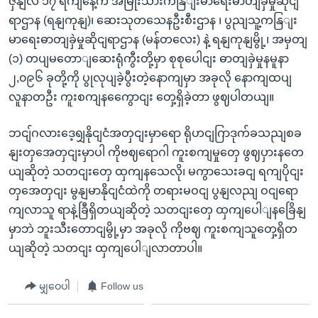
ဇှနျလ ၁၇ ရကျနေ့က အမြိုးသားကနြျးမာရေးဓာတျခှဲမှုဆိုငျ
ရာဌာန (ရနျကုနျ)၊ ဆေးသုတသေနဦးစီးဌာန ၊ ပွညျသူ့ကနြျး
မာရေးဓာတျခှဲမှုဆိုငျရာဌာန (မန်တလေး) နဲ့ ရနျကုနျမွို့၊ အမှတျ
(၁) တပျမတောျဆေးရုံကွီးတို့မှာ စုစုပေါငျး ဓာတျခှဲမှုနမူနာ
၂,၀၉၆ ခုတို့ကို ပွုလုပျခဲ့ပွီးတဲ့နောကျမှာ အခုလို နောကျထပျ
လူနာတဦး ကူးစကျနကွေောငျး တှေ့ရှိခဲ့တာ ဖွဈပါတယျ။
ဘငျ်ဂလားဒေ့ရျှနိုငျငံအတှငျးမှာရော ရိုဟငျဂြာဒုက်ခသညျစခ
နျးတှအေတှငျးမှာပါ ကိုဗဈရောဂါ ကူးစကျမှုတှေ ဖွဈပှားနတေ
ယျဆိုတဲ့ သတငျးတှေ ထှကျနသေလို၊ မကွာသေးခငျ ရကျပိုငျး
တှအေတှငျး မွနျမာနိုငျငံထဲကို တရားမဝငျ ပွနျလညျ ဝငျရော
ကျလာသူ ရာနဲ့ခြီရှိတယျဆိုတဲ့ သတငျးတှေ ထှကျပေါျနခြေိနျ
မှာဘဲ ဘူးသီးတောငျမွို့မှာ အခုလို ကိုဗဈ ကူးစကျသူတှေ့ရှိတ
ယျဆိုတဲ့ သတငျး ထှကျပေါျလာတာပါ။
မျှဝေပါ
Follow us