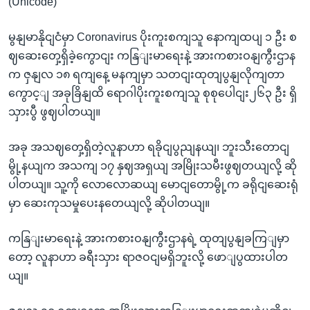
(Unicode)
မွနျမာနိုငျငံမှာ Coronavirus ပိုးကူးစကျသူ နောကျထပျ ၁ ဦး စ
ဈဆေးတှေ့ရှိခဲ့ကွောငျး ကနြျးမာရေးနဲ့ အားကစားဝနျကွီးဌာန
က ဇှနျလ ၁၈ ရကျနေ့ မနကျမှာ သတငျးထုတျပွနျလိုကျတာ
ကွောင့ျ အခုခြိနျထိ ရောဂါပိုးကူးစကျသူ စုစုပေါငျး၂၆၃ ဦး ရှိ
သှားပွီ ဖွဈပါတယျ။
အခု အသဈတှေ့ရှိတဲ့လူနာဟာ ရခိုငျပွညျနယျ၊ ဘူးသီးတောငျ
မွို့နယျက အသကျ ၁၇ နှဈအရှယျ အမြိုးသမီးဖွဈတယျလို့ ဆို
ပါတယျ။ သူ့ကို လောလောဆယျ မောငျတောမွို့က ခရိုငျဆေးရုံ
မှာ ဆေးကုသမှုပေးနတေယျလို့ ဆိုပါတယျ။
ကနြျးမာရေးနဲ့ အားကစားဝနျကွီးဌာနရဲ့ ထုတျပွနျခကြျမှာ
တော့ လူနာဟာ ခရီးသှား ရာဇဝငျမရှိဘူးလို့ ဖောျပွထားပါတ
ယျ။