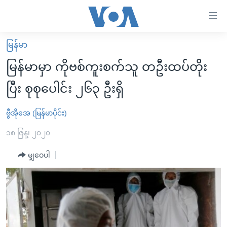
သုံး
ရ
လွယ်ကူ
မြန်မာ
မူလစာမျက်နှာ
စေ
မြန်မာမှာ ကိုဗစ်ကူးစက်သူ တဦးထပ်တိုး
မြန်မာ
သည့်
ပြီး စုစုပေါင်း ၂၆၃ ဦးရှိ
ကမ္ဘာ့သတင်းများ
Link
ဗွီဒီယို
နိုင်ငံတကာ
ဗွီအိုအေ (မြန်မာပိုင်း)
များ
သတင်းလွတ်လပ်ခွင့်
အမေရိကန်
၁၈ ဇြန္၊ ၂၀၂၀
ပင်မ
ရပ်ဝန်းတခု လမ်းတခု အလွန်
တရုတ်
အကြောင်းအရာ
မျှဝေပါ
သို့
အင်္ဂလိပ်စာလေ့လာမယ်
အစ္စရေး-ပါလက်စတိုင်း
ကျော်
အပတ်စဉ်ကဏ္ဍများ
အမေရိကန်သုံးအီဒီယံ
ကြည့်
ရေဒီယိုနှင့်ရုပ်သံ အချက်အလက်များ
မကြေးမုံရဲ့ အင်္ဂလိပ်စာ
ရေဒီယို
ရန်
ပင်မ
ရေဒီယို/တီဗွီအစီအစဉ်
ရုပ်ရှင်ထဲက အင်္ဂလိပ်စာ
တီဗွီ