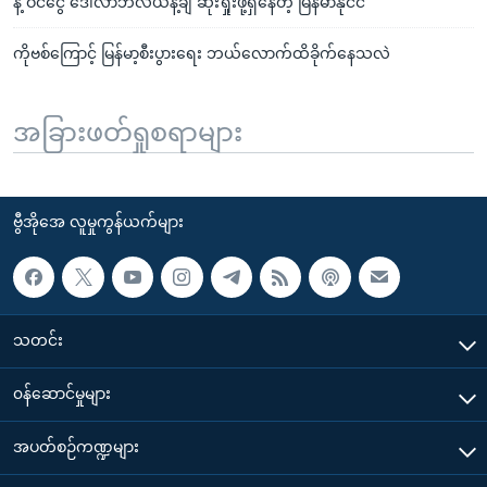
နဲ့ ဝင်ငွေ ဒေါ်လာဘီလီယံနဲ့ချီ ဆုံးရှုံးဖို့ရှိနေတဲ့ မြန်မာနိုင်ငံ
ကိုဗစ်ကြောင့် မြန်မာ့စီးပွားရေး ဘယ်လောက်ထိခိုက်နေသလဲ
အခြားဖတ်ရှုစရာများ
ဗွီအိုအေ လူမှုကွန်ယက်များ
သတင်း
၀န်ဆောင်မှုများ
အပတ်စဉ်ကဏ္ဍများ