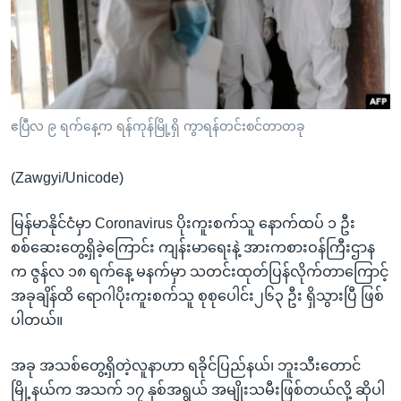
အ
သုတပဒေသာ အင်္ဂလိပ်စာ
ညွန်း
Learning English
စာမျက်နှာ
သို့
ဗွီအိုအေ လူမှုကွန်ယက်များ
ကျော်
ကြည့်
ဧပြီလ ၉ ရက်နေ့က ရန်ကုန်မြို့ရှိ ကွာရန်တင်းစင်တာတခု
ရန်
ဘာသာစကားများ
ရှာဖွေ
(Zawgyi/Unicode)
ရန်
နေရာ
မြန်မာနိုင်ငံမှာ Coronavirus ပိုးကူးစက်သူ နောက်ထပ် ၁ ဦး
သို့
စစ်ဆေးတွေ့ရှိခဲ့ကြောင်း ကျန်းမာရေးနဲ့ အားကစားဝန်ကြီးဌာန
ကျော်
က ဇွန်လ ၁၈ ရက်နေ့ မနက်မှာ သတင်းထုတ်ပြန်လိုက်တာကြောင့်
ရန်
အခုချိန်ထိ ရောဂါပိုးကူးစက်သူ စုစုပေါင်း၂၆၃ ဦး ရှိသွားပြီ ဖြစ်
ပါတယ်။
အခု အသစ်တွေ့ရှိတဲ့လူနာဟာ ရခိုင်ပြည်နယ်၊ ဘူးသီးတောင်
မြို့နယ်က အသက် ၁၇ နှစ်အရွယ် အမျိုးသမီးဖြစ်တယ်လို့ ဆိုပါ