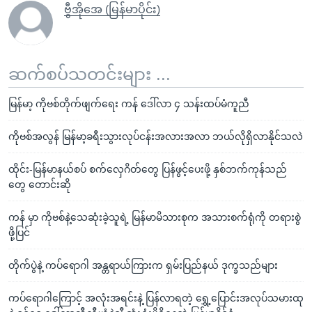
ဗွီအိုအေ (မြန်မာပိုင်း)
ဆက်စပ်သတင်းများ ...
မြန်မာ့ ကိုဗစ်တိုက်ဖျက်ရေး ကန် ဒေါ်လာ ၄ သန်းထပ်မံကူညီ
ကိုဗစ်အလွန် မြန်မာ့ခရီးသွားလုပ်ငန်းအလားအလာ ဘယ်လိုရှိလာနိုင်သလဲ
ထိုင်း-မြန်မာနယ်စပ် စက်လှေဂိတ်တွေ ပြန်ဖွင့်ပေးဖို့ နှစ်ဘက်ကုန်သည်
တွေ တောင်းဆို
ကန် မှာ ကိုဗစ်နဲ့သေဆုံးခဲ့သူရဲ့ မြန်မာမိသားစုက အသားစက်ရုံကို တရားစွဲ
ဖို့ပြင်
တိုက်ပွဲနဲ့ ကပ်ရောဂါ အန္တရာယ်ကြားက ရှမ်းပြည်နယ် ဒုက္ခသည်များ
ကပ်ရောဂါကြောင့် အလုံးအရင်းနဲ့ ပြန်လာရတဲ့ ရွှေ့ပြောင်းအလုပ်သမားထု