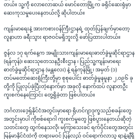
တယ်။ သူ့ကို လောလောဆယ် မောင်တောမြို့က ခရိုင်ဆေးရုံမှာ
ဆေးကုသမှုပေးနေတယ်လို့ ဆိုပါတယ်။
ကျန်းမာရေးနဲ့ အားကစားဝန်ကြီးဌာနရဲ့ ထုတ်ပြန်ချက်မှာတော့
လူနာဟာ ခရီးသွား ရာဇဝင်မရှိဘူးလို့ ဖော်ပြထားပါတယ်။
ဇွန်လ ၁၇ ရက်နေ့က အမျိုးသားကျန်းမာရေးဓာတ်ခွဲမှုဆိုင်ရာဌာန
(ရန်ကုန်)၊ ဆေးသုတေသနဦးစီးဌာန ၊ ပြည်သူ့ကျန်းမာရေး
ဓာတ်ခွဲမှုဆိုင်ရာဌာန (မန္တလေး) နဲ့ ရန်ကုန်မြို့၊ အမှတ် (၁)
တပ်မတော်ဆေးရုံကြီးတို့မှာ စုစုပေါင်း ဓာတ်ခွဲမှုနမူနာ ၂,၀၉၆ ခု
တို့ကို ပြုလုပ်ခဲ့ပြီးတဲ့နောက်မှာ အခုလို နောက်ထပ် လူနာတဦး
ကူးစက်နေကြောင်း တွေ့ရှိခဲ့တာ ဖြစ်ပါတယ်။
ဘင်္ဂလားဒေ့ရှ်နိုင်ငံအတွင်းမှာရော ရိုဟင်ဂျာဒုက္ခသည်စခန်းတွေ
အတွင်းမှာပါ ကိုဗစ်ရောဂါ ကူးစက်မှုတွေ ဖြစ်ပွားနေတယ်ဆိုတဲ့
သတင်းတွေ ထွက်နေသလို၊ မကြာသေးခင် ရက်ပိုင်းတွေအတွင်း
မြန်မာနိုင်ငံထဲကို တရားမဝင် ပြန်လည် ဝင်ရောက်လာသူ ရာနဲ့ချီရှိ