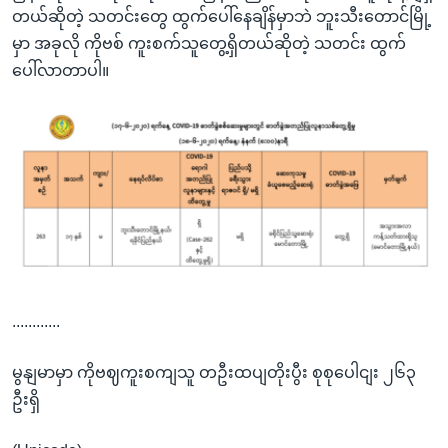
တယ်ဆိုတဲ့ သတင်းတွေ ထွက်ပေါ်နေချိန်မှာဘဲ ဘူးသီးတောင်မြို့
မှာ အခုလို ကိုဗစ် ကူးစက်သူတွေ့ရှိတယ်ဆိုတဲ့ သတင်း ထွက်
ပေါ်လာတာပါ။
............
မွနျမာမှာ ကိုဗဈကူးစကျသူ တဦးထပျတိုးပွီး စုစုပေါငျး ၂၆၃
ဦးရှိ