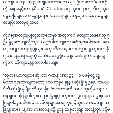
လညျး ခကြျခငြျးစဈဆေးတာတှေ လုပျပွီး ဝဘောဂီဆေးရုံ
ကို အဖွရေပွီးတာနဲ့ပို့ပမေဲ့ ICU ထဲတောငျ သူမရောကျလိုကျဘူး။
ပွောခငြျတာက သူ့ရဲ့ရောဂါက အရငျကတညျးက ဆိုးရှားပွငျး
ထနျပွီးသားဖွဈတယျ။”
ကိုဗဈအတညျပွုလူနာတှထေဲမှာ အထူးကွပျမတျကုသနရေသူ ၅
ဦး ရှိနတေယျလို့လညျး ပွောပါတယျ။ သဆေုံးမှုအပါအဝငျ နော
ကျထပျ အတညျပွုလူနာတှေ တိုးလာနတောကွောင့ျ ကူးစကျနို
ငျတဲ့အန်တရာယျကို သတိထားကွဖို့လညျး ဒေါကျတာခငျခငျ
ကွီးက တိုကျတှနျးထားပါတယျ။
“လူတယောကျသဆေုံးတာ ဂဏနျးအားဖွင့ျ ၁ ပမေဲ့လို့ သူ့
မိသားစုအတှကျကတော့ ၁၀၀ ရာခိုငျနှုနျး ဆုံးရှုံးမှုဖွဈပါတယျ။
ဒီလို ဆုံးရှုံးမှုမြိုး ကိုယ့ျနိုငျငံသားတှကေို ဘယျသူ့ကိုမှလညျး
မဖွဈစခေငြျပါဘူး။ ရောဂါဖွဈပှားကူးစကျမှုလညျး မဖွဈစခေ
ငြျပါဘူး။ ဒါပမေဲ့ အဲလိုမဖွဈအောငျလုပျဖို့ဆိုတာကလညျး က
နြျးမာရေးနဲ့ အားကစားဝနျကွီးဌာန တခုတညျး အားနဲ့လုပျလို့မ