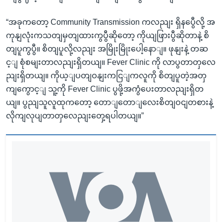
“အခုကတော့ Community Transmission ကလညျး ရှိနပွေီလို့ အ
ကုနျလုံးကသတျမှတျထားကွပွီဆိုတော့ ကိုယျဖြားပွီဆိုတာနဲ့ စိ
တျပူကွပွီ။ စိတျပူလို့လညျး အမြိုးမြိုးပေါ့နောျ။ ဖုနျးနဲ့ တဆ
င့ျ စုံစမျးတာလညျးရှိတယျ။ Fever Clinic ကို လာပွတာတှလေ
ညျးရှိတယျ။ ကိုယ့ျပတျဝနျးကငြျကလူကို စိတျပူတဲ့အတှ
ကျကွောင့ျ သူ့ကို Fever Clinic ပွဖို့အကွံပေးတာလညျးရှိတ
ယျ။ ပွညျသူလူထုကတော့ တောျတောျလေးစိတျဝငျတစားနဲ့
လိုကျလုပျတာတှလေညျးတှေ့ရပါတယျ။”