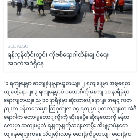
SEE ALSO:
ရန်ကုန်တိုင်းတွင်း ကိုဗစ်ရောဂါထိန်းချုပ်ရေး
အခက်အခဲရှိနေ
“၁ ရကျနေ့မှာ ဓာတျခှဲနမူနာယူတယျ။ ၂ ရကျနေ့မှာ အဖွရေတ
ယျပေါ့နောျ။ ၃ ရကျနေ့မှာပဲ ဝဘောဂီကို မနကျ ၁၀ နာရီခှဲမှာ
ရောကျတယျ။ ည ၁၀ နာရီခှဲမှာ ဆုံးတာပေါ့နောျ။ အရငျကတ
ညျးက မန်တလေးမှာ ဩဂုတျလ ၁၄ ရကျမှာ ပွကတညျးက အဲဒီ
ရောဂါက တောျတောျကွီးကို ဆိုးနပွေီ။ ဆိုးနတောကို မန်တ
လေးမှာ ဆကျမပွဘဲ ရနျကုနျကိုဆငျးလာပွီး အိမျမှာပဲနတေ
ယျ။ နရေငျးကနေ သိပျဆိုးလာမှ ဆေးရုံကိုပွတယျ။ ဆေးရုံက