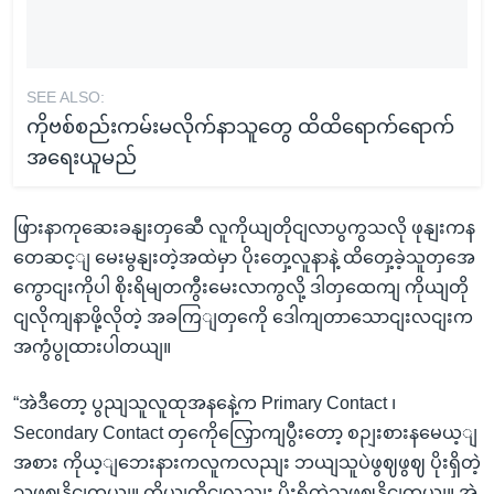
SEE ALSO:
ကိုဗစ်စည်းကမ်းမလိုက်နာသူတွေ ထိထိရောက်ရောက်
အရေးယူမည်
ဖြားနာကုဆေးခနျးတှဆေီ လူကိုယျတိုငျလာပွကွသလို ဖုနျးကန
တေဆင့ျ မေးမွနျးတဲ့အထဲမှာ ပိုးတှေ့လူနာနဲ့ ထိတှေ့ခဲ့သူတှအေ
ကွောငျးကိုပါ စိုးရိမျတကွီးမေးလာကွလို့ ဒါတှထေကျ ကိုယျတို
ငျလိုကျနာဖို့လိုတဲ့ အခကြျတှကေို ဒေါကျတာသောငျးလငျးက
အကွံပွုထားပါတယျ။
“အဲဒီတော့ ပွညျသူလူထုအနနေဲ့က Primary Contact ၊
Secondary Contact တှကေိုလြှောကျပွီးတော့ စဉျးစားနမေယ့ျ
အစား ကိုယ့ျဘေးနားကလူကလညျး ဘယျသူပဲဖွဈဖွဈ ပိုးရှိတဲ့
သူဖွဈနိုငျတယျ။ ကိုယျတိုငျလညျး ပိုးရှိတဲ့သူဖွဈနိုငျတယျ။ အဲ