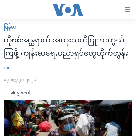
သုံး
ရ
လွယ်ကူ
မြန်မာ
မူလစာမျက်နှာ
စေ
ကိုဗစ်အန္တရာယ် အထူးသတိပြုကာကွယ်
မြန်မာ
သည့်
ကြဖို့ ကျန်းမာရေးပညာရှင်တွေတိုက်တွန်း
ကမ္ဘာ့သတင်းများ
Link
ဗွီဒီယို
နိုင်ငံတကာ
စုစု
များ
သတင်းလွတ်လပ်ခွင့်
အမေရိကန်
၀၄ စက္တင္ဘာ၊ ၂၀၂၀
ပင်မ
ရပ်ဝန်းတခု လမ်းတခု အလွန်
တရုတ်
အကြောင်းအရာ
မျှဝေပါ
သို့
အင်္ဂလိပ်စာလေ့လာမယ်
အစ္စရေး-ပါလက်စတိုင်း
ကျော်
အပတ်စဉ်ကဏ္ဍများ
အမေရိကန်သုံးအီဒီယံ
ကြည့်
ရေဒီယိုနှင့်ရုပ်သံ အချက်အလက်များ
မကြေးမုံရဲ့ အင်္ဂလိပ်စာ
ရေဒီယို
ရန်
ပင်မ
ရေဒီယို/တီဗွီအစီအစဉ်
ရုပ်ရှင်ထဲက အင်္ဂလိပ်စာ
တီဗွီ