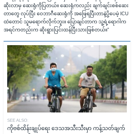
ဆိုးလာမှ ဆေးရုံကိုပြတယ်။ ဆေးရုံကလည်း ချက်ချင်းစစ်ဆေး
တာတွေ လုပ်ပြီး ဝေဘာဂီဆေးရုံကို အဖြေရပြီးတာနဲ့ပို့ပေမဲ့ ICU
ထဲတောင် သူမရောက်လိုက်ဘူး။ ပြောချင်တာက သူ့ရဲ့ရောဂါက
အရင်ကတည်းက ဆိုးရွားပြင်းထန်ပြီးသားဖြစ်တယ်။”
SEE ALSO:
ကိုဗစ်ထိန်းချုပ်ရေး ဒေသအသီးသီးမှာ ကန့်သတ်ချက်