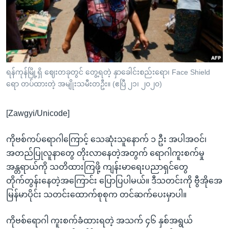
အ
သုတပဒေသာ အင်္ဂလိပ်စာ
ညွန်း
Learning English
စာမျက်နှာ
သို့
ဗွီအိုအေ လူမှုကွန်ယက်များ
ကျော်
ကြည့်
ရန်ကုန်မြို့ရှိ ဈေးတခုတွင် တွေ့ရတဲ့ နှာခေါင်းစည်းရော၊ Face Shield
ရော တပ်ထားတဲ့ အမျိုးသမီးတဦး။ (ဧပြီ ၂၁၊ ၂၀၂၀)
ရန်
ဘာသာစကားများ
ရှာဖွေ
[Zawgyi/Unicode]
ရန်
နေရာ
ကိုဗစ်ကပ်ရောဂါကြောင့် သေဆုံးသူနောက် ၁ ဦး အပါအဝင်၊
သို့
အတည်ပြုလူနာတွေ တိုးလာနေတဲ့အတွက် ရောဂါကူးစက်မှု
ကျော်
အန္တရာယ်ကို သတိထားကြဖို့ ကျန်းမာရေးပညာရှင်တွေ
ရန်
တိုက်တွန်းနေတဲ့အကြောင်း ပြောပြပါမယ်။ ဒီသတင်းကို ဗွီအိုအေ
မြန်မာပိုင်း သတင်းထောက်စုစုက တင်ဆက်ပေးမှာပါ။
ကိုဗစ်ရောဂါ ကူးစက်ခံထားရတဲ့ အသက် ၄၆ နှစ်အရွယ်