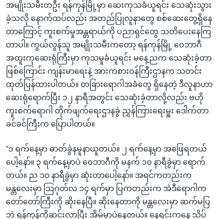
အမျိုးသမီးတဦး ရန်ကုန်မြို့မှာ ဆေးကုသခံယူရင်း သေဆုံးသွား
ခဲ့သလို နောက်ထပ်လည်း အတည်ပြုလူနာတွေ စစ်ဆေးတွေ့ရှိနေ
တာကြောင့် ကူးစက်မှုအန္တရာယ်ကို ပညာရှင်တွေ သတိပေးနေကြ
တာပါ။ ကွယ်လွန်သူ အမျိုးသမီးကတော့ ရန်ကုန်မြို့ ဝေဘာဂီ
အထူးကုဆေးရုံကြီးမှာ ကုသမှုခံယူရင်း မနေ့ညက သေဆုံးခဲ့တာ
ဖြစ်ကြောင်း ကျန်းမာရေးနဲ့ အားကစားဝန်ကြီးဌာနက သတင်း
ထုတ်ပြန်ထားပါတယ်။ တခြားရောဂါအခံတွေ ရှိနေတဲ့ ဒီလူနာဟာ
ဆေးရုံရောက်ပြီး ၁၂ နာရီအတွင်း သေဆုံးခဲ့တာလို့လည်း ဗဟို
ကူးစက်ရောဂါ တိုက်ဖျက်ရေးဌာနခွဲ ညွှန်ကြားရေးမှူး ဒေါက်တာ
ခင်ခင်ကြီးက ပြောပါတယ်။
“၁ ရက်နေ့မှာ ဓာတ်ခွဲနမူနာယူတယ်။ ၂ ရက်နေ့မှာ အဖြေရတယ်
ပေါ့နော်။ ၃ ရက်နေ့မှာပဲ ဝေဘာဂီကို မနက် ၁၀ နာရီခွဲမှာ ရောက်
တယ်။ ည ၁၀ နာရီခွဲမှာ ဆုံးတာပေါ့နော်။ အရင်ကတည်းက
မန္တလေးမှာ ဩဂုတ်လ ၁၄ ရက်မှာ ပြကတည်းက အဲဒီရောဂါက
တော်တော်ကြီးကို ဆိုးနေပြီ။ ဆိုးနေတာကို မန္တလေးမှာ ဆက်မပြ
ဘဲ ရန်ကုန်ကိုဆင်းလာပြီး အိမ်မှာပဲနေတယ်။ နေရင်းကနေ သိပ်