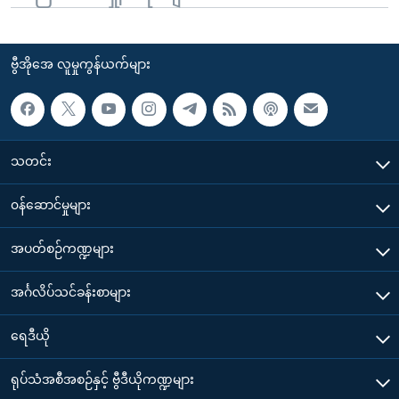
ဗွီအိုအေ လူမှုကွန်ယက်များ
သတင်း
၀န်ဆောင်မှုများ
အပတ်စဉ်ကဏ္ဍများ
အင်္ဂလိပ်သင်ခန်းစာများ
ရေဒီယို
ရုပ်သံအစီအစဉ်နှင့် ဗွီဒီယိုကဏ္ဍများ