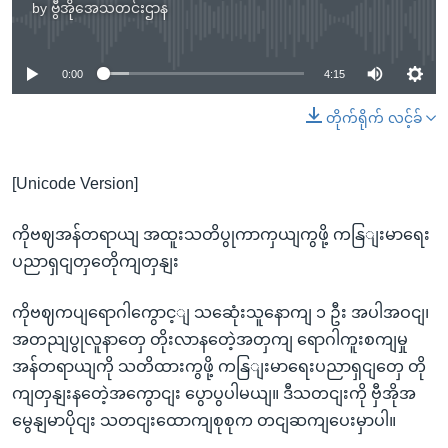
by
ဗွီအိုအေသတင်းဌာန
No media source currently available
0:00
4:15
တိုက်ရိုက် လင့်ခ်
[Unicode Version]
ကိုဗဈအန်တရာယျ အထူးသတိပွုကာကှယျကွဖို့ ကနြျးမာရေး
ပညာရှငျတှတေိုကျတှနျး
ကိုဗဈကပျရောဂါကွောင့ျ သဆေုံးသူနောကျ ၁ ဦး အပါအဝငျ၊
အတညျပွုလူနာတှေ တိုးလာနတေဲ့အတှကျ ရောဂါကူးစကျမှု
အန်တရာယျကို သတိထားကွဖို့ ကနြျးမာရေးပညာရှငျတှေ တို
ကျတှနျးနတေဲ့အကွောငျး ပွောပွပါမယျ။ ဒီသတငျးကို ဗှီအိုအ
မွေနျမာပိုငျး သတငျးထောကျစုစုက တငျဆကျပေးမှာပါ။