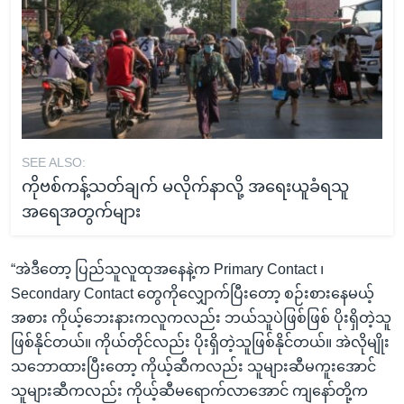
SEE ALSO:
ကိုဗစ်ကန့်သတ်ချက် မလိုက်နာလို့ အရေးယူခံရသူ
အရေအတွက်များ
“အဲဒီတော့ ပြည်သူလူထုအနေနဲ့က Primary Contact ၊
Secondary Contact တွေကိုလျှောက်ပြီးတော့ စဉ်းစားနေမယ့်
အစား ကိုယ့်ဘေးနားကလူကလည်း ဘယ်သူပဲဖြစ်ဖြစ် ပိုးရှိတဲ့သူ
ဖြစ်နိုင်တယ်။ ကိုယ်တိုင်လည်း ပိုးရှိတဲ့သူဖြစ်နိုင်တယ်။ အဲလိုမျိုး
သဘောထားပြီးတော့ ကိုယ့်ဆီကလည်း သူများဆီမကူးအောင်
သူများဆီကလည်း ကိုယ့်ဆီမရောက်လာအောင် ကျနော်တို့က