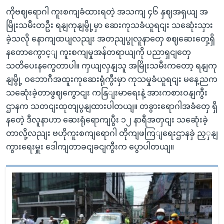
ကိုဗဈရောဂါ ကူးစကျခံထားရတဲ့ အသကျ ၄၆ နှဈအရှယျ အ
မြိုးသမီးတဦး ရနျကုနျမွို့မှာ ဆေးကုသခံယူရငျး သဆေုံးသှား
ခဲ့သလို နောကျထပျလညျး အတညျပွုလူနာတှေ စဈဆေးတှေ့ရှိ
နတောကွောင့ျ ကူးစကျမှုအန်တရာယျကို ပညာရှငျတှေ
သတိပေးနကွေတာပါ။ ကှယျလှနျသူ အမြိုးသမီးကတော့ ရနျကု
နျမွို့ ဝဘောဂီအထူးကုဆေးရုံကွီးမှာ ကုသမှုခံယူရငျး မနေ့ညက
သဆေုံးခဲ့တာဖွဈကွောငျး ကနြျးမာရေးနဲ့ အားကစားဝနျကွီး
ဌာနက သတငျးထုတျပွနျထားပါတယျ။ တခွားရောဂါအခံတှေ ရှိ
နတေဲ့ ဒီလူနာဟာ ဆေးရုံရောကျပွီး ၁၂ နာရီအတှငျး သဆေုံးခဲ့
တာလို့လညျး ဗဟိုကူးစကျရောဂါ တိုကျဖကြျရေးဌာနခှဲ ညှှနျ
ကွားရေးမှူး ဒေါကျတာခငျခငျကွီးက ပွောပါတယျ။