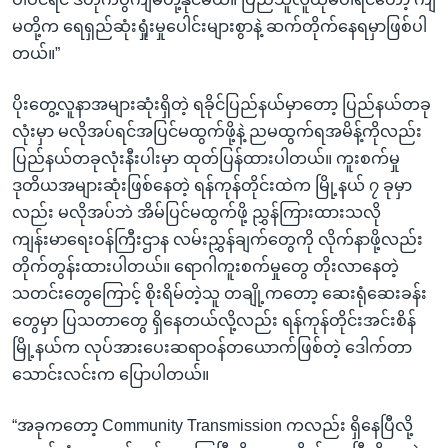
မတို့က ရေရှည်ဆုံးရှုံးမှုပေါင်းများစွာနဲ့ ဆက်တိုက်နေရမှာဖြစ်ပါ
တယ်။”
ပိုးတွေ့လူနာအများဆုံးရှိတဲ့ ရခိုင်ပြည်နယ်မှာတော့ ပြည်နယ်တခု
လုံးမှာ မလိုအပ်ရင်အပြင်မထွက်ဖို့နဲ့ ညမထွက်ရအမိန့်ကိုလည်း
ပြည်နယ်တခုလုံးနီးပါးမှာ ထုတ်ပြန်ထားပါတယ်။ ကူးစက်မှု
ဒုတိယအများဆုံးဖြစ်နေတဲ့ ရန်ကုန်တိုင်းထဲက မြို့နယ် ၇ ခုမှာ
လည်း မလိုအပ်ဘဲ အိမ်ပြင်မထွက်ဖို့ ညွှန်ကြားထားသလို
ကျန်းမာရေးဝန်ကြီးဌာန လမ်းညွှန်ချက်တွေကို လိုက်နာဖို့လည်း
တိုက်တွန်းထားပါတယ်။ ရောဂါကူးစက်မှုတွေ တိုးလာနေတဲ့
သတင်းတွေကြောင့် စိုးရိမ်တဲ့သူ တချို့ကတော့ ဆေးရုံဆေးခန်း
တွေမှာ ပြသတာတွေ ရှိနေတယ်လို့လည်း ရန်ကုန်တိုင်းအင်းစိန်
မြို့နယ်က လုပ်အားပေးဆရာဝန်တယောက်ဖြစ်တဲ့ ဒေါက်တာ
သောင်းလင်းက ပြောပါတယ်။
“အခုကတော့ Community Transmission ကလည်း ရှိနေပြီလို့