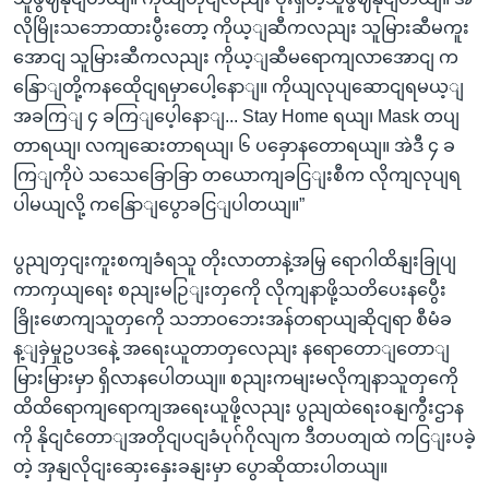
လိုမြိုးသဘောထားပွီးတော့ ကိုယ့ျဆီကလညျး သူမြားဆီမကူး
အောငျ သူမြားဆီကလညျး ကိုယ့ျဆီမရောကျလာအောငျ က
နြောျတို့ကနထေိုငျရမှာပေါ့နောျ။ ကိုယျလုပျဆောငျရမယ့ျ
အခကြျ ၄ ခကြျပေ့ါနောျ... Stay Home ရယျ၊ Mask တပျ
တာရယျ၊ လကျဆေးတာရယျ၊ ၆ ပခှောနတောရယျ။ အဲဒီ ၄ ခ
ကြျကိုပဲ သသေခြောခြာ တယောကျခငြျးစီက လိုကျလုပျရ
ပါမယျလို့ ကနြောျပွောခငြျပါတယျ။”
ပွညျတှငျးကူးစကျခံရသူ တိုးလာတာနဲ့အမြှ ရောဂါထိနျးခြုပျ
ကာကှယျရေး စညျးမဉြျးတှကေို လိုကျနာဖို့သတိပေးနပွေီး
ခြိုးဖောကျသူတှကေို သဘာဝဘေးအန်တရာယျဆိုငျရာ စီမံခ
န့ျခှဲမှုဥပဒနေဲ့ အရေးယူတာတှလေညျး နရောတောျတောျ
မြားမြားမှာ ရှိလာနပေါတယျ။ စညျးကမျးမလိုကျနာသူတှကေို
ထိထိရောကျရောကျအရေးယူဖို့လညျး ပွညျထဲရေးဝနျကွီးဌာန
ကို နိုငျငံတောျအတိုငျပငျခံပုဂ်ဂိုလျက ဒီတပတျထဲ ကငြျးပခဲ့
တဲ့ အှနျလိုငျးဆှေးနှေးခနျးမှာ ပွောဆိုထားပါတယျ။