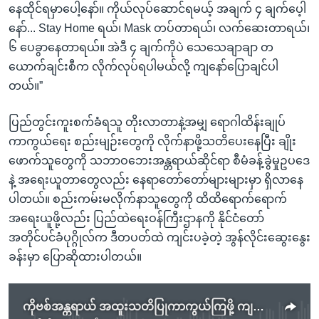
နေထိုင်ရမှာပေါ့နော်။ ကိုယ်လုပ်ဆောင်ရမယ့် အချက် ၄ ချက်ပေ့ါ
နော်... Stay Home ရယ်၊ Mask တပ်တာရယ်၊ လက်ဆေးတာရယ်၊
၆ ပေခွာနေတာရယ်။ အဲဒီ ၄ ချက်ကိုပဲ သေသေချာချာ တ
ယောက်ချင်းစီက လိုက်လုပ်ရပါမယ်လို့ ကျနော်ပြောချင်ပါ
တယ်။”
ပြည်တွင်းကူးစက်ခံရသူ တိုးလာတာနဲ့အမျှ ရောဂါထိန်းချုပ်
ကာကွယ်ရေး စည်းမျဉ်းတွေကို လိုက်နာဖို့သတိပေးနေပြီး ချိုး
ဖောက်သူတွေကို သဘာဝဘေးအန္တရာယ်ဆိုင်ရာ စီမံခန့်ခွဲမှုဥပဒေ
နဲ့ အရေးယူတာတွေလည်း နေရာတော်တော်များများမှာ ရှိလာနေ
ပါတယ်။ စည်းကမ်းမလိုက်နာသူတွေကို ထိထိရောက်ရောက်
အရေးယူဖို့လည်း ပြည်ထဲရေးဝန်ကြီးဌာနကို နိုင်ငံတော်
အတိုင်ပင်ခံပုဂ္ဂိုလ်က ဒီတပတ်ထဲ ကျင်းပခဲ့တဲ့ အွန်လိုင်းဆွေးနွေး
ခန်းမှာ ပြောဆိုထားပါတယ်။
ကိုဗစ်အန္တရာယ် အထူးသတိပြုကာကွယ်ကြဖို့ ကျန်းမာရေးပညာရှင်တွေတိုက်တွန်း