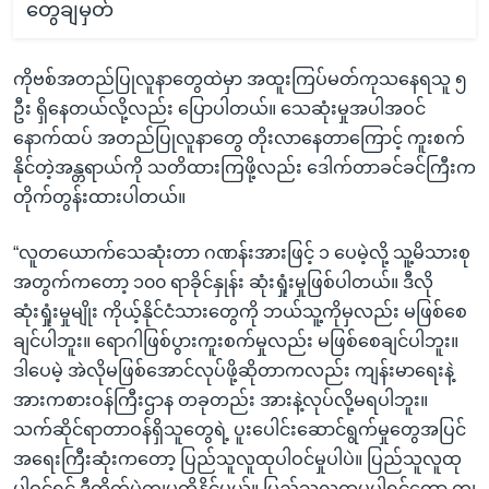
တွေချမှတ်
ကိုဗစ်အတည်ပြုလူနာတွေထဲမှာ အထူးကြပ်မတ်ကုသနေရသူ ၅
ဦး ရှိနေတယ်လို့လည်း ပြောပါတယ်။ သေဆုံးမှုအပါအဝင်
နောက်ထပ် အတည်ပြုလူနာတွေ တိုးလာနေတာကြောင့် ကူးစက်
နိုင်တဲ့အန္တရာယ်ကို သတိထားကြဖို့လည်း ဒေါက်တာခင်ခင်ကြီးက
တိုက်တွန်းထားပါတယ်။
“လူတယောက်သေဆုံးတာ ဂဏန်းအားဖြင့် ၁ ပေမဲ့လို့ သူ့မိသားစု
အတွက်ကတော့ ၁၀၀ ရာခိုင်နှုန်း ဆုံးရှုံးမှုဖြစ်ပါတယ်။ ဒီလို
ဆုံးရှုံးမှုမျိုး ကိုယ့်နိုင်ငံသားတွေကို ဘယ်သူ့ကိုမှလည်း မဖြစ်စေ
ချင်ပါဘူး။ ရောဂါဖြစ်ပွားကူးစက်မှုလည်း မဖြစ်စေချင်ပါဘူး။
ဒါပေမဲ့ အဲလိုမဖြစ်အောင်လုပ်ဖို့ဆိုတာကလည်း ကျန်းမာရေးနဲ့
အားကစားဝန်ကြီးဌာန တခုတည်း အားနဲ့လုပ်လို့မရပါဘူး။
သက်ဆိုင်ရာတာဝန်ရှိသူတွေရဲ့ ပူးပေါင်းဆောင်ရွက်မှုတွေအပြင်
အရေးကြီးဆုံးကတော့ ပြည်သူလူထုပါဝင်မှုပါပဲ။ ပြည်သူလူထု
ပါဝင်ရင် ဒီတိုက်ပွဲကျမတို့နိုင်မယ်။ ပြည်သူလူထုမပါရင်တော့ ကျ