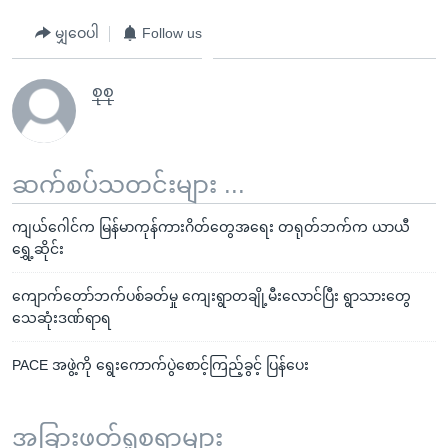
မျှဝေပါ
Follow us
စုစု
ဆက်စပ်သတင်းများ ...
ကျယ်ဂေါင်က မြန်မာကုန်ကားဂိတ်တွေအရေး တရုတ်ဘက်က ယာယီ
ရွှေ့ဆိုင်း
ကျောက်တော်ဘက်ပစ်ခတ်မှု ကျေးရွာတချို့မီးလောင်ပြီး ရွာသားတွေ
သေဆုံးဒဏ်ရာရ
PACE အဖွဲ့ကို ရွေးကောက်ပွဲစောင့်ကြည့်ခွင့် ပြန်ပေး
အခြားဖတ်ရှုစရာများ