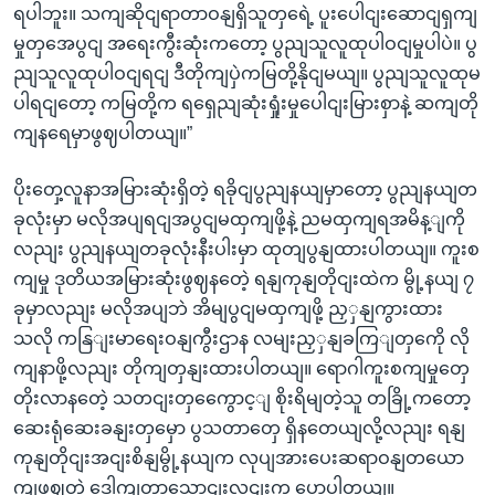
ရပါဘူး။ သကျဆိုငျရာတာဝနျရှိသူတှရေဲ့ ပူးပေါငျးဆောငျရှကျ
မှုတှအေပွငျ အရေးကွီးဆုံးကတော့ ပွညျသူလူထုပါဝငျမှုပါပဲ။ ပွ
ညျသူလူထုပါဝငျရငျ ဒီတိုကျပှဲကမြတို့နိုငျမယျ။ ပွညျသူလူထုမ
ပါရငျတော့ ကမြတို့က ရရှေညျဆုံးရှုံးမှုပေါငျးမြားစှာနဲ့ ဆကျတို
ကျနရေမှာဖွဈပါတယျ။”
ပိုးတှေ့လူနာအမြားဆုံးရှိတဲ့ ရခိုငျပွညျနယျမှာတော့ ပွညျနယျတ
ခုလုံးမှာ မလိုအပျရငျအပွငျမထှကျဖို့နဲ့ ညမထှကျရအမိန့ျကို
လညျး ပွညျနယျတခုလုံးနီးပါးမှာ ထုတျပွနျထားပါတယျ။ ကူးစ
ကျမှု ဒုတိယအမြားဆုံးဖွဈနတေဲ့ ရနျကုနျတိုငျးထဲက မွို့နယျ ၇
ခုမှာလညျး မလိုအပျဘဲ အိမျပွငျမထှကျဖို့ ညှှနျကွားထား
သလို ကနြျးမာရေးဝနျကွီးဌာန လမျးညှှနျခကြျတှကေို လို
ကျနာဖို့လညျး တိုကျတှနျးထားပါတယျ။ ရောဂါကူးစကျမှုတှေ
တိုးလာနတေဲ့ သတငျးတှကွေောင့ျ စိုးရိမျတဲ့သူ တခြို့ကတော့
ဆေးရုံဆေးခနျးတှမှော ပွသတာတှေ ရှိနတေယျလို့လညျး ရနျ
ကုနျတိုငျးအငျးစိနျမွို့နယျက လုပျအားပေးဆရာဝနျတယော
ကျဖွဈတဲ့ ဒေါကျတာသောငျးလငျးက ပွောပါတယျ။