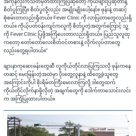
အကုန်လုံးကသတ်မှတ်ထားကြပြီဆိုတော့ ကိုယ်ဖျားပြီဆိုတာနဲ့
စိတ်ပူကြပြီ။ စိတ်ပူလို့လည်း အမျိုးမျိုးပေါ့နော်။ ဖုန်းနဲ့ တဆင့်
စုံစမ်းတာလည်းရှိတယ်။ Fever Clinic ကို လာပြတာတွေလည်းရှိ
တယ်။ ကိုယ့်ပတ်ဝန်းကျင်ကလူကို စိတ်ပူတဲ့အတွက်ကြောင့် သူ့
ကို Fever Clinic ပြဖို့အကြံပေးတာလည်းရှိတယ်။ ပြည်သူလူထု
ကတော့ တော်တော်လေးစိတ်ဝင်တစားနဲ့ လိုက်လုပ်တာတွေ
လည်းတွေ့ရပါတယ်။”
ဖျားနာကုဆေးခန်းတွေဆီ လူကိုယ်တိုင်လာပြကြသလို ဖုန်းကနေ
တဆင့် မေးမြန်းတဲ့အထဲမှာ ပိုးတွေ့လူနာနဲ့ ထိတွေ့ခဲ့သူတွေ
အကြောင်းကိုပါ စိုးရိမ်တကြီးမေးလာကြလို့ ဒါတွေထက်
ကိုယ်တိုင်လိုက်နာဖို့လိုတဲ့ အချက်တွေကို ဒေါက်တာသောင်းလင်း
က အကြံပြုထားပါတယ်။