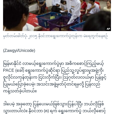
အ
သုတပဒေသာ အင်္ဂလိပ်စာ
ညွန်း
Learning English
စာမျက်နှာ
သို့
ဗွီအိုအေ လူမှုကွန်ယက်များ
ကျော်
ကြည့်
မှတ်တမ်းဓါတ်ပုံ-၂၀၁၅ နိုဝင်ဘာရွေးကောက်ပွဲတုန်းက မဲရေတွက်နေစဉ်
ရန်
ဘာသာစကားများ
ရှာဖွေ
(Zawgyi/Unicode)
ရန်
နေရာ
မြန်မာနိုင်ငံ လာမယ့်ရွေးကောက်ပွဲမှာ အဓိကစောင့်ကြည့်မယ့်
သို့
PACE (ခေါ်) ရွေးကောက်ပွဲဆိုင်ရာ ပြည်သူ့လှုပ်ရှားမူအဖွဲ့ကို၊
ကျော်
ဇူလိုင်လကုန်တုန်းက ငြင်းလိုက်ပြီး၊ သြဂုတ်လလယ်မှာ ပြန်ခွင့်
ရန်
ပြုမယ်ပြောခဲ့ပေမဲ့၊ အသင်းအဖွဲ့မှတ်ပုံတင်ရမှလို့ ပြန်လည်
ကန့်သတ်ခဲ့ပါတယ်။
ဒါပေမဲ့ အခုတော့ ပြန်ပေးမယ်ဖြစ်သွားပြန်ပါပြီ၊ ဘယ်လိုဖြစ်
သွားတာပါလဲ။ နိုဝင်ဘာ (၈) ရက် ရွေးကောက်ပွဲ ဘယ်လိုစောင့်