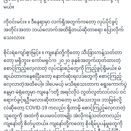
မယ်။
ကိုဝင်းမင်း။ ။ ဒီနေရာမှာ လက်ရှိအတွက်ကတော့ လုပ်ပိုင်ခွင့်
အတိုင်းအတာ ဘယ်လောက်အထိရှိတယ်ဆိုတာရော ပြောလိုက်
သေးလား။
စိုင်းရဲကျော်စွာမြင့်။ ။ ကျနော်တို့ကိုတော့ သီးခြားကန့်သတ်တာ
တော့ မရှိဘူး။ ကော်မရှင်က ၂၀၂၀ ခုနှစ်အတွက်ထုတ်ထားတဲ့
စောင့်ကြည့်လေ့လာတဲ့ လုပ်ငန်းစဉ်တွေကို ကြည့်ခွင့်ရှိမယ်။ မဲ
ဆွယ်တာကနေစပြီးတော့ နောက်ဆုံးရလဒ်တွေကို စောင့်ကြည့်
လေ့လာတဲ့အထိပေါ့။ ဒါပေမယ့် မသိရသေးတာက ရွေးကောက်ပွဲ
နေ့မှာ မဲရုံတွေမှာ ကျနေ်ာတို့ အရင်လိုပဲ လွတ်လွတ်လပ်လပ် ဝင်
ရောက်ခွင့်ရဦးမလားဆိုတာကတော့ မသိသေးဘူး။ ဘာဖြစ်လို့
လဲဆိုတော့ COVID-19 ကလည်း ရှိတာမို့ စောင့်ကြည့်လေ့လာတဲ့
သူတွေကို အထဲကို ပေးမဝင်တာမျိုး အဲလိုကန့်သတ်တာလည်း
ကျနော်တို့ စိတ်ပူတယ်။ ကျနော်တို့ကတော့ စိုးရိမ်ပူပန်မှုတွေကို