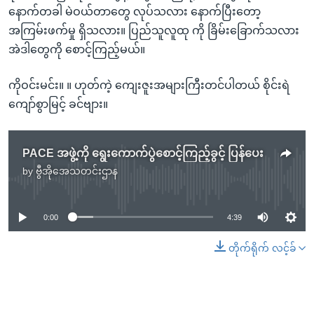
နောက်တခါ မဲဝယ်တာတွေ လုပ်သလား နောက်ပြီးတော့
အကြမ်းဖက်မှု ရှိသလား။ ပြည်သူလူထု ကို ခြိမ်းခြောက်သလား
အဲဒါတွေကို စောင့်ကြည့်မယ်။
ကိုဝင်းမင်း။ ။ ဟုတ်ကဲ့ ကျေးဇူးအများကြီးတင်ပါတယ် စိုင်းရဲ
ကျော်စွာမြင့် ခင်ဗျား။
PACE အဖွဲ့ကို ရွေးကောက်ပွဲစောင့်ကြည့်ခွင့် ပြန်ပေး
by
ဗွီအိုအေသတင်းဌာန
No media source currently available
0:00
4:39
တိုက်ရိုက် လင့်ခ်