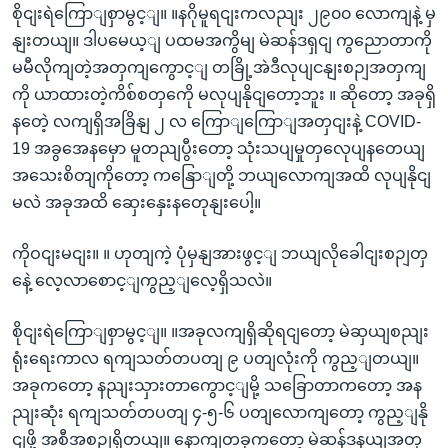
စိုငျးရဲကြောျစှာမွင့ျ။ ။နဂိုမူရငျးကလညျး ၂၉၀၀ လောကျနဲ့ မှ
နျးတယျ။ ဒါပမေယ့ျ ပထမအကွိမျ မဲဆန်ဒရှငျ ကွညောတာကို
မမီလိုကျတဲ့အတှကျကွောင့ျ တခြို့အဲဒီလုပျငနျးစဉျအတှကျ
ကို ယာထားတဲ့ကိစ်စတှကေို မလုပျနိုငျတော့ဘူး ။ ဆိုတော့ အခုရှိ
နတေဲ့ လကျရှိအခြိနျ ၂ လ ကြောျကြောျအတှငျးနဲ့ COVID-
19 အခွအေနမှော မူတညျပွီးတော့ သုံးသပျမှုတှလေုပျနတေယျ
အသေးစိတျကိုတော့ ကနြောျတို့ ဘယျလောကျအထိ လုပျနိုငျ
မလဲ အခုအထိ ဆှေးနှေးနတေုနျးပေါ့။
ကိုဝငျးမငျး။ ။ ဟုတျကဲ့ ပုံမှနျအားဖွင့ျ ဘယျလိုခေါငျးစဉျတှ
နေဲ့ လေ့လာစောင့ျကွည့ျလေ့ရှိသလဲ။
စိုငျးရဲကြောျစှာမွင့ျ။ ။အခုလကျရှိဆိုရငျတော့ မဲဆှယျစညျး
ရုံးရေးကာလ ရကျသတ်တပတျ ၉ ပတျလုံးကို ကွည့ျတယျ။
အခုကတော့ နညျးသှားတာကွောင့ျမို့ သခြောတာကတော့ အန
ညျးဆုံး ရကျသတ်တပတျ ၄-၅-၆ ပတျလောကျတော့ ကွည့ျနို
ငျဖို့ အစီအစဉျရှိတယျ။ နောကျတခုကတော့ မဲဆန်ဒနယျအတှ