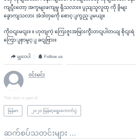
ကျပွီးတော့ အကွမျးဖကျမှု ရှိသလား။ ပွညျသူလူထု ကို ခွိမျး
ခွောကျသလား အဲဒါတှကေို စောင့ျကွည့ျမယျ။
ကိုဝငျးမငျး။ ။ ဟုတျကဲ့ ကြေးဇူးအမြားကွီးတငျပါတယျ စိုငျးရဲ
ကြောျစှာမွင့ျ ခငျဗြား။
မျှဝေပါ
Follow us
၀င်းမင်း
This item is part of
မြန်မာ
၂၀၂၀ မြန်မာ့ရွေးကောက်ပွဲ
ဆက်စပ်သတင်းများ ...