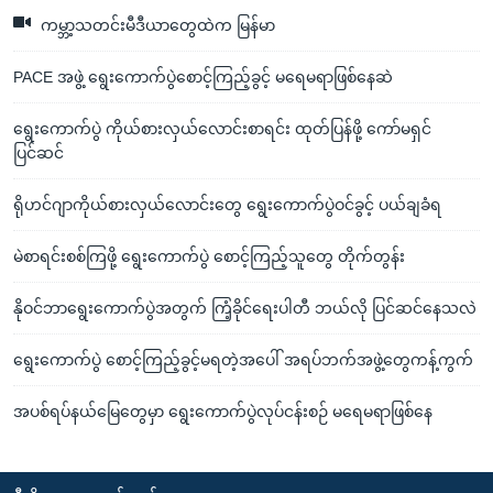
ကမ္ဘာ့သတင်းမီဒီယာတွေထဲက မြန်မာ
PACE အဖွဲ့ ရွေးကောက်ပွဲစောင့်ကြည့်ခွင့် မရေမရာဖြစ်နေဆဲ
ရွေးကောက်ပွဲ ကိုယ်စားလှယ်လောင်းစာရင်း ထုတ်ပြန်ဖို့ ကော်မရှင်
ပြင်ဆင်
ရိုဟင်ဂျာကိုယ်စားလှယ်လောင်းတွေ ရွေးကောက်ပွဲဝင်ခွင့် ပယ်ချခံရ
မဲစာရင်းစစ်ကြဖို့ ရွေးကောက်ပွဲ စောင့်ကြည့်သူတွေ တိုက်တွန်း
နိုဝင်ဘာရွေးကောက်ပွဲအတွက် ကြံ့ခိုင်ရေးပါတီ ဘယ်လို ပြင်ဆင်နေသလဲ
ရွေးကောက်ပွဲ စောင့်ကြည့်ခွင့်မရတဲ့အပေါ် အရပ်ဘက်အဖွဲ့တွေကန့်ကွက်
အပစ်ရပ်နယ်မြေတွေမှာ ရွေးကောက်ပွဲလုပ်ငန်းစဉ် မရေမရာဖြစ်နေ