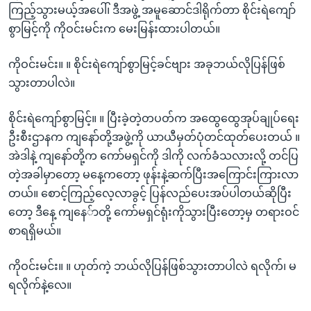
ကြည့်သွားမယ့်အပေါ်၊ ဒီအဖွဲ့ အမူဆောင်ဒါရိုက်တာ စိုင်းရဲကျော်
စွာမြင့်ကို ကိုဝင်းမင်းက မေးမြန်းထားပါတယ်။
ကိုဝင်းမင်း။ ။ စိုင်းရဲကျော်စွာမြင့်ခင်ဗျား အခုဘယ်လိုပြန်ဖြစ်
သွားတာပါလဲ။
စိုင်းရဲကျော်စွာမြင့်။ ။ ပြီးခဲ့တဲ့တပတ်က အထွေထွေအုပ်ချုပ်ရေး
ဦးစီးဌာနက ကျနော်တို့အဖွဲ့ကို ယာယီမှတ်ပုံတင်ထုတ်ပေးတယ် ။
အဲဒါနဲ့ ကျနော်တို့က ကော်မရှင်ကို ဒါကို လက်ခံသလားလို့ တင်ပြ
တဲ့အခါမှာတော့ မနေ့ကတော့ ဖုန်းနဲ့ဆက်ပြီးအကြောင်းကြားလာ
တယ်။ စောင့်ကြည့်လေ့လာခွင့် ပြန်လည်ပေးအပ်ပါတယ်ဆိုပြီး
တော့ ဒီနေ့ ကျနေ်ာတို့ ကော်မရှင်ရုံးကိုသွားပြီးတော့မှ တရားဝင်
စာရရှိမယ်။
ကိုဝင်းမင်း။ ။ ဟုတ်ကဲ့ ဘယ်လိုပြန်ဖြစ်သွားတာပါလဲ ရလိုက်၊ မ
ရလိုက်နဲ့လေ။