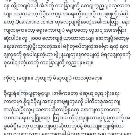
ငျး ကွိုတငျမဲပေ့ါ အဲဒါကို ကနြောျတို့ စောငျကွည့ျလေ့လာတ
ယျ။ အခုကတော့ ပိုပွီးတော့မှ အရေးကွီးသှားပွီ ဘာဖွဈလို့လဲဆို
တော့ Quarantine center တှလေညျးရှိနတေဲ့အခါကတြော့။ နော
ကျတခုကတော့ ရှေးကောကျပှဲ နေ့ကတော့ လူအငျအားအမြား
ဆုံးပါပဲ။ လူ ၂၀၀၀ လောကျနဲ့ ယာထားတယျ။ နောကျပွီးတော့မှ
ရှေးကောကျပှဲပွီးသှားတဲ့အခါ မဲရုံတှပေိတျတဲ့အခါမှာ ရတဲ့ ရလ
ဒျတှကေို စုပေါငျးတဲ့ဟာ ၊မွို့နယျတှမှောလုပျတဲ့ မဲရလဒျတှကေို
စုပေါငျးတဲ့ဟာကို ကနြောျတို့ ကွည့ျမယျ။
ကိုဝငျးမငျး။ ။ ဟုတျကဲ့ မဲဆှယျပှဲ ကာလမှာရော။
စိုငျးရဲကြောျစှာမွင့ျ။ ။အဓိကတော့ မဲဆှယျစညျးရုံးရေး
ကာလမှာ နိုငျငံပိုငျ အရငျးအမွဈတှကေို ပါတီတခုအတှကျ
အသုံးခပြွီးလုပျသလားဆိုတာမြိုးတှေ နောကျတခုကတော့
ဘာသာရေး၊ လူမြိုးရေး၊ ကြား၊မ တိုငျးရငျးသားဖွဈမှုတှကေို အ
ခွခေံပွီးတော့ ပုတျခတျပွောဆိုတာတှနေဲ့ မဲဆှယျစညျးရုံးတာ
တှေ လုပျသလား ၊ နောကျတခါ မဲဝယျတာတှေ လုပျသလား နော