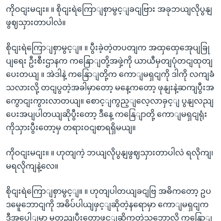
ကိုဝငျးမငျး။ ။ စိုငျးရဲကြောျစှာမွင့ျခငျဗြား အခုဘယျလိုပွနျ
ဖွဈသှားတာပါလဲ။
စိုငျးရဲကြောျစှာမွင့ျ။ ။ ပွီးခဲ့တဲ့တပတျက အထှထှေအေုပျခြု
ပျရေး ဦးစီးဌာနက ကနြောျတို့အဖှဲ့ကို ယာယီမှတျပုံတငျထုတျ
ပေးတယျ ။ အဲဒါနဲ့ ကနြောျတို့က ကောျမရှငျကို ဒါကို လကျခံ
သလားလို့ တငျပွတဲ့အခါမှာတော့ မနေ့ကတော့ ဖုနျးနဲ့ဆကျပွီးအ
ကွောငျးကွားလာတယျ။ စောင့ျကွည့ျလေ့လာခှင့ျ ပွနျလညျ
ပေးအပျပါတယျဆိုပွီးတော့ ဒီနေ့ ကနြေျာတို့ ကောျမရှငျရုံး
ကိုသှားပွီးတော့မှ တရားဝငျစာရရှိမယျ။
ကိုဝငျးမငျး။ ။ ဟုတျကဲ့ ဘယျလိုပွနျဖွဈသှားတာပါလဲ ရလိုကျ၊
မရလိုကျနဲ့လေ။
စိုငျးရဲကြောျစှာမွင့ျ။ ။ ဟုတျပါတယျခငျဗြ အဓိကတော့ ဥပ
ဒမေူဘောငျကို အဓိပ်ပါယျဖှင့ျဆိုတဲ့နရောမှာ ကောျမရှငျက
ဒီအပေါျမှာ မူတညျပွီးတော့ဖှင့ျဆိုကွတဲ့သဘောလို့ ကနြောျ