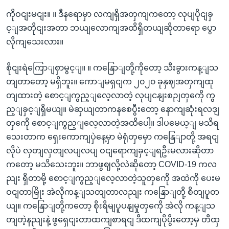
ကိုဝငျးမငျး။ ။ ဒီနရောမှာ လကျရှိအတှကျကတော့ လုပျပိုငျခှ
င့ျအတိုငျးအတာ ဘယျလောကျအထိရှိတယျဆိုတာရော ပွော
လိုကျသေးလား။
စိုငျးရဲကြောျစှာမွင့ျ။ ။ ကနြောျတို့ကိုတော့ သီးခွားကန့ျသ
တျတာတော့ မရှိဘူး။ ကောျမရှငျက ၂၀၂၀ ခုနှဈအတှကျထု
တျထားတဲ့ စောင့ျကွည့ျလေ့လာတဲ့ လုပျငနျးစဉျတှကေို ကွ
ည့ျခှင့ျရှိမယျ။ မဲဆှယျတာကနစေပွီးတော့ နောကျဆုံးရလဒျ
တှကေို စောင့ျကွည့ျလေ့လာတဲ့အထိပေါ့။ ဒါပမေယ့ျ မသိရ
သေးတာက ရှေးကောကျပှဲနေ့မှာ မဲရုံတှမှော ကနြေျာတို့ အရငျ
လိုပဲ လှတျလှတျလပျလပျ ဝငျရောကျခှင့ျရဦးမလားဆိုတာ
ကတော့ မသိသေးဘူး။ ဘာဖွဈလို့လဲဆိုတော့ COVID-19 ကလ
ညျး ရှိတာမို့ စောင့ျကွည့ျလေ့လာတဲ့သူတှကေို အထဲကို ပေးမ
ဝငျတာမြိုး အဲလိုကန့ျသတျတာလညျး ကနြောျတို့ စိတျပူတ
ယျ။ ကနြောျတို့ကတော့ စိုးရိမျပူပနျမှုတှကေို အဲလို ကန့ျသ
တျတဲ့နညျးနဲ့ ဖွရှေငျးတာထကျစာရငျ ဒီထကျပိုပွီးတော့မှ တီထှ