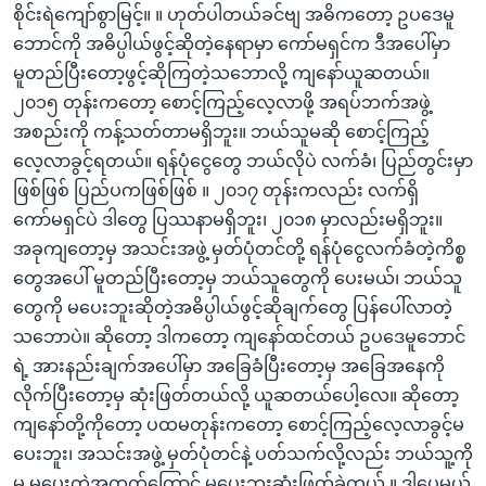
စိုင်းရဲကျော်စွာမြင့်။ ။ ဟုတ်ပါတယ်ခင်ဗျ အဓိကတော့ ဥပဒေမူ
ဘောင်ကို အဓိပ္ပါယ်ဖွင့်ဆိုတဲ့နေရာမှာ ကော်မရှင်က ဒီအပေါ်မှာ
မူတည်ပြီးတော့ဖွင့်ဆိုကြတဲ့သဘောလို့ ကျနော်ယူဆတယ်။
၂၀၁၅ တုန်းကတော့ စောင့်ကြည့်လေ့လာဖို့ အရပ်ဘက်အဖွဲ့
အစည်းကို ကန့်သတ်တာမရှိဘူး။ ဘယ်သူမဆို စောင့်ကြည့်
လေ့လာခွင့်ရတယ်။ ရန်ပုံငွေတွေ ဘယ်လိုပဲ လက်ခံ၊ ပြည်တွင်းမှာ
ဖြစ်ဖြစ် ပြည်ပကဖြစ်ဖြစ် ။ ၂၀၁၇ တုန်းကလည်း လက်ရှိ
ကော်မရှင်ပဲ ဒါတွေ ပြဿနာမရှိဘူး၊ ၂၀၁၈ မှာလည်းမရှိဘူး။
အခုကျတော့မှ အသင်းအဖွဲ့ မှတ်ပုံတင်တို့ ရန်ပုံငွေလက်ခံတဲ့ကိစ္စ
တွေအပေါ် မူတည်ပြီးတော့မှ ဘယ်သူတွေကို ပေးမယ်၊ ဘယ်သူ
တွေကို မပေးဘူးဆိုတဲ့အဓိပ္ပါယ်ဖွင့်ဆိုချက်တွေ ပြန်ပေါ်လာတဲ့
သဘောပဲ။ ဆိုတော့ ဒါကတော့ ကျနော်ထင်တယ် ဥပဒေမူဘောင်
ရဲ့ အားနည်းချက်အပေါ်မှာ အခြေခံပြီးတော့မှ အခြေအနေကို
လိုက်ပြီးတော့မှ ဆုံးဖြတ်တယ်လို့ ယူဆတယ်ပေါ့လေ။ ဆိုတော့
ကျနော်တို့ကိုတော့ ပထမတုန်းကတော့ စောင့်ကြည့်လေ့လာခွင့်မ
ပေးဘူး၊ အသင်းအဖွဲ့ မှတ်ပုံတင်နဲ့ ပတ်သက်လို့လည်း ဘယ်သူ့ကို
မှ မပေးတဲ့အတွက်ကြောင့် မပေးဘူးဆုံးဖြတ်ခဲ့တယ် ။ ဒါပေမယ့်