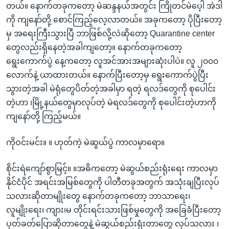
တယ်။ နောက်တခုကတော့ မဲဆန္ဒနယ်အတွင်း ကြိုတင်မဲပေ့ါ အဲဒါ
ကို ကျနော်တို့ စောင်ကြည့်လေ့လာတယ်။ အခုကတော့ ပိုပြီးတော့
မှ အရေးကြီးသွားပြီ ဘာဖြစ်လို့လဲဆိုတော့ Quarantine center
တွေလည်းရှိနေတဲ့အခါကျတော့။ နောက်တခုကတော့
ရွေးကောက်ပွဲ နေ့ကတော့ လူအင်အားအများဆုံးပါပဲ။ လူ ၂၀၀၀
လောက်နဲ့ ယာထားတယ်။ နောက်ပြီးတော့မှ ရွေးကောက်ပွဲပြီး
သွားတဲ့အခါ မဲရုံတွေပိတ်တဲ့အခါမှာ ရတဲ့ ရလဒ်တွေကို စုပေါင်း
တဲ့ဟာ ၊မြို့နယ်တွေမှာလုပ်တဲ့ မဲရလဒ်တွေကို စုပေါင်းတဲ့ဟာကို
ကျနော်တို့ ကြည့်မယ်။
ကိုဝင်းမင်း။ ။ ဟုတ်ကဲ့ မဲဆွယ်ပွဲ ကာလမှာရော။
စိုင်းရဲကျော်စွာမြင့်။ ။အဓိကတော့ မဲဆွယ်စည်းရုံးရေး ကာလမှာ
နိုင်ငံပိုင် အရင်းအမြစ်တွေကို ပါတီတခုအတွက် အသုံးချပြီးလုပ်
သလားဆိုတာမျိုးတွေ နောက်တခုကတော့ ဘာသာရေး၊
လူမျိုးရေး၊ ကျား၊မ တိုင်းရင်းသားဖြစ်မှုတွေကို အခြေခံပြီးတော့
ပုတ်ခတ်ပြောဆိုတာတွေနဲ့ မဲဆွယ်စည်းရုံးတာတွေ လုပ်သလား ၊