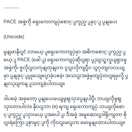
.............
PACE အဖှဲ့ကို ရှေးကောကျပှဲစောင့ျကွည့ျခှင့ျ ပွနျပေး
(Unicode)
မွနျမာနိုငျငံ လာမယ့ျရှေးကောကျပှဲမှာ အဓိကစောင့ျကွည့ျ
မယ့ျ PACE (ခေါျ) ရှေးကောကျပှဲဆိုငျရာ ပွညျသူ့လှုပျရှားမူ
အဖှဲ့ကို၊ ဇူလိုငျလကုနျတုနျးက ငွငျးလိုကျပွီး၊ သွဂုတျလလယျ
မှာ ပွနျခှင့ျပွုမယျပွောခဲ့ပမေဲ့၊ အသငျးအဖှဲ့မှတျပုံတငျရမှလို့ ပွ
နျလညျကန့ျသတျခဲ့ပါတယျ။
ဒါပမေဲ့ အခုတော့ ပွနျပေးမယျဖွဈသှားပွနျပါပွီ၊ ဘယျလိုဖွဈ
သှားတာပါလဲ။ နိုဝငျဘာ (၈) ရကျ ရှေးကောကျပှဲ ဘယျလိုစော
င့ျကွည့ျသှားမယ့ျအပေါျ၊ ဒီအဖှဲ့ အမူဆောငျဒါရိုကျတာ စို
ငျးရဲကြောျစှာမွင့ျကို ကိုဝငျးမငျးက မေးမွနျးထားပါတယျ။