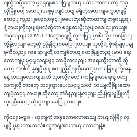
ငျကွံဆပွီးတော့ ဖွရှေငျးစခေငြျတယျ။ သဘောကတော့ အခု
လိုမြိုးပေါ့ အသငျးအဖှဲ့မှတျပုံတငျ မရှိတဲ့အတှကျကွောင့ျမို့
စောင့ျကွည့ျလေ့လာခှင့ျမပေးဘူးဆိုတာထကျ တခွားနညျး
နဲ့ ဘယျလိုလုပျရမလဲဆိုတာ စဥျးစားပွီးလုပျစခေငြျတယျ။
အခုလညျး COVID-19ကွောင့ျမို့ လူကပြျမှာစိုးလို့ ၊ ကနြောျ
တို့နဲ့လညျး တှေ့ဆုံ ညှိနှိုငျးစခေငြျတယျ။ သူတို့ရဲ့ စိုးရိမျပူပနျ
မှုကိုလညျး ကနြောျတို့ လကျခံတယျ။ တခြိနျတညျးမှာပဲ ရှေး
ကောကျပှဲ ပှင့ျလငျးမွငျသာဖို့ကလညျး အရေးကွီးတာကို ဆို
တော့ အဲဒါကို နှဈဦးနှဈဖကျညှိနှိုငျးပွီးတော့မှ ကနြောျတို့အန
နေဲ့ ဘယျလောကျအထိ သှားလို့ရမလဲ ၊ ကနြျးမာရေးနဲ့ ပတျ
သကျလို့ ဘာတှေ သငျကွားပေးသင့ျသလဲ၊ ဘယျလိုမြိုးထော
ကျပံ့သင့ျတယျ။ ဆိုတော့ အဲဒီနညျးနဲ့လညျး ညှိနှိုငျးမှုမြိုးကို
လုပျပွီးတော့ ဆုံးဖွတျစခေငြျတယျ။
ကိုဝငျးမငျး။ ။ ဟုတျကဲ့ အခုလောလောဆညျ ဘယျလိုမြိုး လု
ပျဖို့ မှနျးထားသလဲ။ လူအငျအားဘယျလောကျနဲ့။