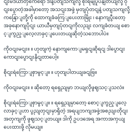
ငျးမီဒီယာတှကေရော ဒါနဲ့ပတျသကျလို့ စိုးရိမျပူပနျတယျလို့ ဝို
ငျးပွောတဲ့အခါမှာတော့ အသငျးအဖှဲ့ မှတျပုံတငျနဲ့ ပတျသကျလို့
ကနြောျတို့ကို ထောကျခံခကြျပေးတာမြိုး ၊ နောကျပွီးတော့
အခုနောကျပိုငျး ယာယီမှတျပုံတငျကိုလညျး လကျခံတယျ စော
င့ျကွည့ျလေ့လာခှင့ျပေးတယျဆိုတဲ့သဘောပါပဲ။
ကိုဝငျးမငျး။ ။ ဟုတျကဲ့ နောကျကောျမရှငျဆိုရငျ ဒါပွောငျး
ကောငျးပွောငျးနိုငျတာပေါ့။
စိုငျးရဲကြောျစှာမွင့ျ။ ။ ဟုတျပါတယျခငျဗြ။
ကိုဝငျးမငျး။ ။ ဆိုတော့ ရရှေညျမှာ ဘယျလိုဖွဈသင့ျသလဲ။
စိုငျးရဲကြောျစှာမွင့ျ။ ။ ရရှေညျမှာတော့ စောင့ျကွည့ျလေ့
လာခှင့ျဟာ ပွညျတှငျးမှာရှိတဲ့ အရပျဘကျအဖှဲ့အစညျးတိုငျး
အတှကျကို ဖွဈသင့ျတယျ။ ဒါကို ဥပဒအေရ အကာအကှယျ
ပေးထားဖို့ လိုမယျ။