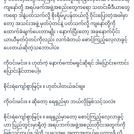
ကျနော်တို့ အရပ်ဖက်အဖွဲ့အစည်းတွေကရော သတင်းမီဒီယာတွေ
ကရော ဒါနဲ့ပတ်သက်လို့ စိုးရိမ်ပူပန်တယ်လို့ ဝိုင်းပြောတဲ့အခါမှာ
တော့ အသင်းအဖွဲ့ မှတ်ပုံတင်နဲ့ ပတ်သက်လို့ ကျနော်တို့ကို
ထောက်ခံချက်ပေးတာမျိုး ၊ နောက်ပြီးတော့ အခုနောက်ပိုင်း
ယာယီမှတ်ပုံတင်ကိုလည်း လက်ခံတယ် စောင့်ကြည့်လေ့လာခွင့်
ပေးတယ်ဆိုတဲ့သဘောပါပဲ။
ကိုဝင်းမင်း။ ။ ဟုတ်ကဲ့ နောက်ကော်မရှင်ဆိုရင် ဒါပြောင်းကောင်း
ပြောင်းနိုင်တာပေါ့။
စိုင်းရဲကျော်စွာမြင့်။ ။ ဟုတ်ပါတယ်ခင်ဗျ။
ကိုဝင်းမင်း။ ။ ဆိုတော့ ရေရှည်မှာ ဘယ်လိုဖြစ်သင့်သလဲ။
စိုင်းရဲကျော်စွာမြင့်။ ။ ရေရှည်မှာတော့ စောင့်ကြည့်လေ့လာခွင့်
ဟာ ပြည်တွင်းမှာရှိတဲ့ အရပ်ဘက်အဖွဲ့အစည်းတိုင်းအတွက်ကို
ဖြစ်သင့်တယ်။ ဒါကို ဥပဒေအရ အကာအကွယ်ပေးထားဖို့ လို