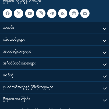
ဗွီအိုအေ လူမှုကွန်ယက်များ
သတင်း
၀န်ဆောင်မှုများ
အပတ်စဉ်ကဏ္ဍများ
အင်္ဂလိပ်သင်ခန်းစာများ
ရေဒီယို
ရုပ်သံအစီအစဉ်နှင့် ဗွီဒီယိုကဏ္ဍများ
ဗွီအိုအေအကြောင်း