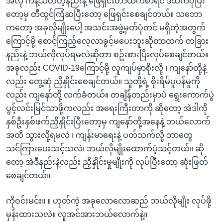
အဲလို ကန့်သတ်တဲ့နည်းနဲ့ ဖြေရှင်းတာထက်စာရင် ဒီထက်ပိုပြီး
တော့မှ တီထွင်ကြံဆပြီးတော့ ဖြေရှင်းစေချင်တယ်။ သဘော
ကတော့ အခုလိုမျိုးပေါ့ အသင်းအဖွဲ့မှတ်ပုံတင် မရှိတဲ့အတွက်
ကြောင့်မို့ စောင့်ကြည့်လေ့လာခွင့်မပေးဘူးဆိုတာထက် တခြား
နည်းနဲ့ ဘယ်လိုလုပ်ရမလဲဆိုတာ စဥ်းစားပြီးလုပ်စေချင်တယ်။
အခုလည်း COVID-19ကြောင့်မို့ လူကျပ်မှာစိုးလို့ ၊ ကျနော်တို့နဲ့
လည်း တွေ့ဆုံ ညှိနှိုင်းစေချင်တယ်။ သူတို့ရဲ့ စိုးရိမ်ပူပန်မှုကို
လည်း ကျနော်တို့ လက်ခံတယ်။ တချိန်တည်းမှာပဲ ရွေးကောက်ပွဲ
ပွင့်လင်းမြင်သာဖို့ကလည်း အရေးကြီးတာကို ဆိုတော့ အဲဒါကို
နှစ်ဦးနှစ်ဖက်ညှိနှိုင်းပြီးတော့မှ ကျနော်တို့အနေနဲ့ ဘယ်လောက်
အထိ သွားလို့ရမလဲ ၊ ကျန်းမာရေးနဲ့ ပတ်သက်လို့ ဘာတွေ
သင်ကြားပေးသင့်သလဲ၊ ဘယ်လိုမျိုးထောက်ပံ့သင့်တယ်။ ဆို
တော့ အဲဒီနည်းနဲ့လည်း ညှိနှိုင်းမှုမျိုးကို လုပ်ပြီးတော့ ဆုံးဖြတ်
စေချင်တယ်။
ကိုဝင်းမင်း။ ။ ဟုတ်ကဲ့ အခုလောလောဆည် ဘယ်လိုမျိုး လုပ်ဖို့
မှန်းထားသလဲ။ လူအင်အားဘယ်လောက်နဲ့။