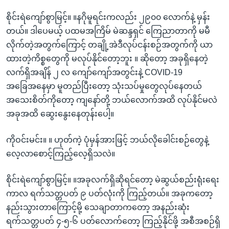
စိုင်းရဲကျော်စွာမြင့်။ ။နဂိုမူရင်းကလည်း ၂၉၀၀ လောက်နဲ့ မှန်း
တယ်။ ဒါပေမယ့် ပထမအကြိမ် မဲဆန္ဒရှင် ကြေညာတာကို မမီ
လိုက်တဲ့အတွက်ကြောင့် တချို့အဲဒီလုပ်ငန်းစဉ်အတွက်ကို ယာ
ထားတဲ့ကိစ္စတွေကို မလုပ်နိုင်တော့ဘူး ။ ဆိုတော့ အခုရှိနေတဲ့
လက်ရှိအချိန် ၂ လ ကျော်ကျော်အတွင်းနဲ့ COVID-19
အခြေအနေမှာ မူတည်ပြီးတော့ သုံးသပ်မှုတွေလုပ်နေတယ်
အသေးစိတ်ကိုတော့ ကျနော်တို့ ဘယ်လောက်အထိ လုပ်နိုင်မလဲ
အခုအထိ ဆွေးနွေးနေတုန်းပေါ့။
ကိုဝင်းမင်း။ ။ ဟုတ်ကဲ့ ပုံမှန်အားဖြင့် ဘယ်လိုခေါင်းစဉ်တွေနဲ့
လေ့လာစောင့်ကြည့်လေ့ရှိသလဲ။
စိုင်းရဲကျော်စွာမြင့်။ ။အခုလက်ရှိဆိုရင်တော့ မဲဆွယ်စည်းရုံးရေး
ကာလ ရက်သတ္တပတ် ၉ ပတ်လုံးကို ကြည့်တယ်။ အခုကတော့
နည်းသွားတာကြောင့်မို့ သေချာတာကတော့ အနည်းဆုံး
ရက်သတ္တပတ် ၄-၅-၆ ပတ်လောက်တော့ ကြည့်နိုင်ဖို့ အစီအစဉ်ရှိ