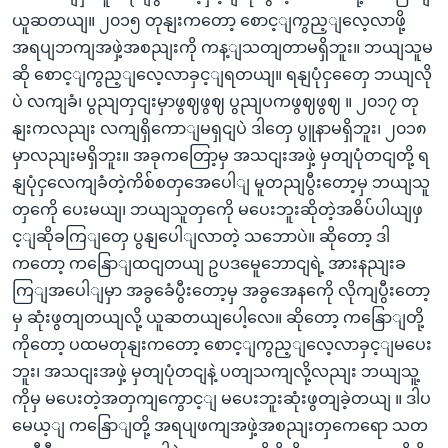
ယူဆတယျ။ ၂၀၁၅ တုနျးကတော့ စောင့ျကွည့ျလေ့လာဖို့
အရပျဘကျအဖှဲ့အစညျးကို ကန့ျသတျတာမရှိဘူး။ ဘယျသူမ
ဆို စောင့ျကွည့ျလေ့လာခှင့ျရတယျ။ ရနျပုံငှတှေေ ဘယျလို
ပဲ လကျခံ၊ ပွညျတှငျးမှာဖွဈဖွဈ ပွညျပကဖွဈဖွဈ ။ ၂၀၁၇ တု
နျးကလညျး လကျရှိကောျမရှငျပဲ ဒါတှေ ပွူနာမရှိဘူး၊ ၂၀၁၈
မှာလညျးမရှိဘူး။ အခုကတြော့မှ အသငျးအဖှဲ့ မှတျပုံတငျတို့ ရ
နျပုံငှလေကျခံတဲ့ကိစ်စတှအေပေါျ မူတညျပွီးတော့မှ ဘယျသူ
တှကေို ပေးမယျ၊ ဘယျသူတှကေို မပေးဘူးဆိုတဲ့အဓိပ်ပါယျဖှ
င့ျဆိုခကြျတှေ ပွနျပေါျလာတဲ့ သဘောပဲ။ ဆိုတော့ ဒါ
ကတော့ ကနြောျထငျတယျ ဥပဒမေူဘောငျရဲ့ အားနညျးခ
ကြျအပေါျမှာ အခွခေံပွီးတော့မှ အခွအေနကေို လိုကျပွီးတော့
မှ ဆုံးဖွတျတယျလို့ ယူဆတယျပေါ့လေ။ ဆိုတော့ ကနြောျတို့
ကိုတော့ ပထမတုနျးကတော့ စောင့ျကွည့ျလေ့လာခှင့ျမပေး
ဘူး၊ အသငျးအဖှဲ့ မှတျပုံတငျနဲ့ ပတျသကျလို့လညျး ဘယျသူ့
ကိုမှ မပေးတဲ့အတှကျကွောင့ျ မပေးဘူးဆုံးဖွတျခဲ့တယျ ။ ဒါပ
မေယ့ျ ကနြောျတို့ အရပျဖကျအဖှဲ့အစညျးတှကေရော သတ