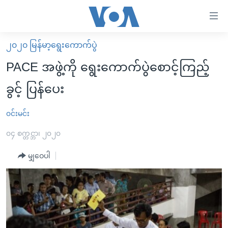
သုံး
ရ
လွယ်ကူ
၂၀၂၀ မြန်မာ့ရွေးကောက်ပွဲ
မူလစာမျက်နှာ
စေ
PACE အဖွဲ့ကို ရွေးကောက်ပွဲစောင့်ကြည့်
မြန်မာ
သည့်
ခွင့် ပြန်ပေး
ကမ္ဘာ့သတင်းများ
Link
ဗွီဒီယို
နိုင်ငံတကာ
၀င်းမင်း
များ
သတင်းလွတ်လပ်ခွင့်
အမေရိကန်
၀၄ စက္တင္ဘာ၊ ၂၀၂၀
ပင်မ
ရပ်ဝန်းတခု လမ်းတခု အလွန်
တရုတ်
အကြောင်းအရာ
မျှဝေပါ
သို့
အင်္ဂလိပ်စာလေ့လာမယ်
အစ္စရေး-ပါလက်စတိုင်း
ကျော်
အပတ်စဉ်ကဏ္ဍများ
အမေရိကန်သုံးအီဒီယံ
ကြည့်
ရေဒီယိုနှင့်ရုပ်သံ အချက်အလက်များ
မကြေးမုံရဲ့ အင်္ဂလိပ်စာ
ရေဒီယို
ရန်
ပင်မ
ရေဒီယို/တီဗွီအစီအစဉ်
ရုပ်ရှင်ထဲက အင်္ဂလိပ်စာ
တီဗွီ