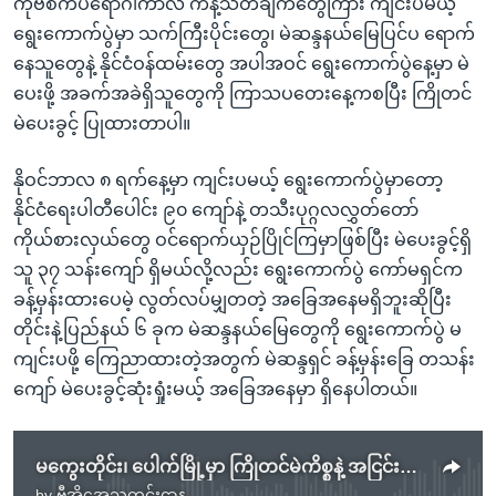
ကိုဗစ်ကပ်ရောဂါကာလ ကန့်သတ်ချက်တွေကြား ကျင်းပမယ့်
ရွေးကောက်ပွဲမှာ သက်ကြီးပိုင်းတွေ၊ မဲဆန္ဒနယ်မြေပြင်ပ ရောက်
နေသူတွေနဲ့ နိုင်ငံဝန်ထမ်းတွေ အပါအဝင် ရွေးကောက်ပွဲနေ့မှာ မဲ
ပေးဖို့ အခက်အခဲရှိသူတွေကို ကြာသပတေးနေ့ကစပြီး ကြိုတင်
မဲပေးခွင့် ပြုထားတာပါ။
နိုဝင်ဘာလ ၈ ရက်နေ့မှာ ကျင်းပမယ့် ရွေးကောက်ပွဲမှာတော့
နိုင်ငံရေးပါတီပေါင်း ၉၀ ကျော်နဲ့ တသီးပုဂ္ဂလလွှတ်တော်
ကိုယ်စားလှယ်တွေ ဝင်ရောက်ယှဉ်ပြိုင်ကြမှာဖြစ်ပြီး မဲပေးခွင့်ရှိ
သူ ၃၇ သန်းကျော် ရှိမယ်လို့လည်း ရွေးကောက်ပွဲ ကော်မရှင်က
ခန့်မှန်းထားပေမဲ့ လွတ်လပ်မျှတတဲ့ အခြေအနေမရှိဘူးဆိုပြီး
တိုင်းနဲ့ပြည်နယ် ၆ ခုက မဲဆန္ဒနယ်မြေတွေကို ရွေးကောက်ပွဲ မ
ကျင်းပဖို့ ကြေညာထားတဲ့အတွက် မဲဆန္ဒရှင် ခန့်မှန်းခြေ တသန်း
ကျော် မဲပေးခွင့်ဆုံးရှုံးမယ့် အခြေအနေမှာ ရှိနေပါတယ်။
မကွေးတိုင်း၊ ပေါက်မြို့မှာ ကြိုတင်မဲကိစ္စနဲ့ အငြင်းပွားမှုဖြစ်
by
ဗွီအိုအေသတင်းဌာန