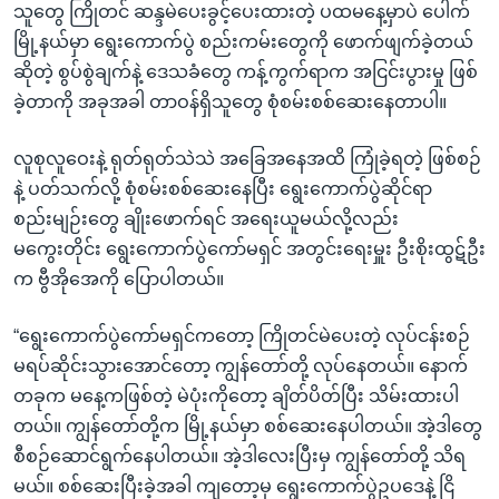
သူတွေ ကြိုတင် ဆန္ဒမဲပေးခွင့်ပေးထားတဲ့ ပထမနေ့မှာပဲ ပေါက်
မြို့နယ်မှာ ရွေးကောက်ပွဲ စည်းကမ်းတွေကို ဖောက်ဖျက်ခဲ့တယ်
ဆိုတဲ့ စွပ်စွဲချက်နဲ့ ဒေသခံတွေ ကန့်ကွက်ရာက အငြင်းပွားမှု ဖြစ်
ခဲ့တာကို အခုအခါ တာဝန်ရှိသူတွေ စုံစမ်းစစ်ဆေးနေတာပါ။
လူစုလူဝေးနဲ့ ရုတ်ရုတ်သဲသဲ အခြေအနေအထိ ကြုံခဲ့ရတဲ့ ဖြစ်စဉ်
နဲ့ ပတ်သက်လို့ စုံစမ်းစစ်ဆေးနေပြီး ရွေးကောက်ပွဲဆိုင်ရာ
စည်းမျဉ်းတွေ ချိုးဖောက်ရင် အရေးယူမယ်လို့လည်း
မကွေးတိုင်း ရွေးကောက်ပွဲကော်မရှင် အတွင်းရေးမှူး ဦးစိုးထွဋ်ဦး
က ဗွီအိုအေကို ပြောပါတယ်။
“ရွေးကောက်ပွဲကော်မရှင်ကတော့ ကြိုတင်မဲပေးတဲ့ လုပ်ငန်းစဉ်
မရပ်ဆိုင်းသွားအောင်တော့ ကျွန်တော်တို့ လုပ်နေတယ်။ နောက်
တခုက မနေ့ကဖြစ်တဲ့ မဲပုံးကိုတော့ ချိတ်ပိတ်ပြီး သိမ်းထားပါ
တယ်။ ကျွန်တော်တို့က မြို့နယ်မှာ စစ်ဆေးနေပါတယ်။ အဲ့ဒါတွေ
စီစဉ်ဆောင်ရွက်နေပါတယ်။ အဲ့ဒါလေးပြီးမှ ကျွန်တော်တို့ သိရ
မယ်။ စစ်ဆေးပြီးခဲ့အခါ ကျတော့မှ ရွေးကောက်ပွဲဥပဒေနဲ့ ငြိ