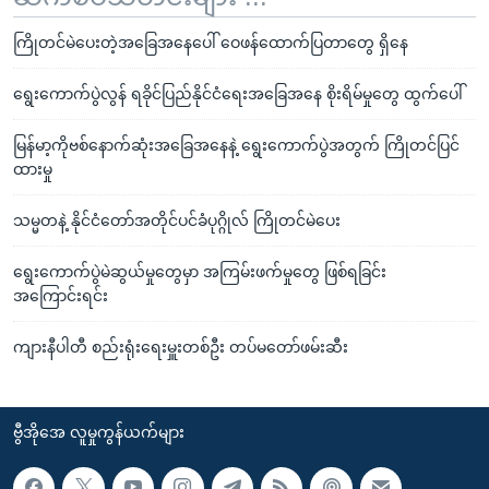
ကြိုတင်မဲပေးတဲ့အခြေအနေပေါ် ဝေဖန်ထောက်ပြတာတွေ ရှိနေ
ရွေးကောက်ပွဲလွန် ရခိုင်ပြည်နိုင်ငံရေးအခြေအနေ စိုးရိမ်မှုတွေ ထွက်ပေါ်
မြန်မာ့ကိုဗစ်နောက်ဆုံးအခြေအနေနဲ့ ရွေးကောက်ပွဲအတွက် ကြိုတင်ပြင်
ထားမှု
သမ္မတနဲ့ နိုင်ငံတော်အတိုင်ပင်ခံပုဂ္ဂိုလ် ကြိုတင်မဲပေး
ရွေးကောက်ပွဲမဲဆွယ်မှုတွေမှာ အကြမ်းဖက်မှုတွေ ဖြစ်ရခြင်း
အကြောင်းရင်း
ကျားနီပါတီ စည်းရုံးရေးမှူးတစ်ဦး တပ်မတော်ဖမ်းဆီး
ဗွီအိုအေ လူမှုကွန်ယက်များ