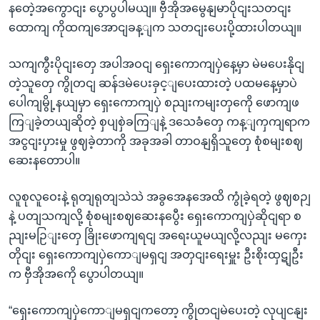
နတေဲ့အကွောငျး ပွောပွပါမယျ။ ဗှီအိုအမွေနျမာပိုငျးသတငျး
ထောကျ ကိုထကျအောငျခန့ျက သတငျးပေးပို့ထားပါတယျ။
သကျကွီးပိုငျးတှေ အပါအဝငျ ရှေးကောကျပှဲနေ့မှာ မဲမပေးနိုငျ
တဲ့သူတှေ ကွိုတငျ ဆန်ဒမဲပေးခှင့ျပေးထားတဲ့ ပထမနေ့မှာပဲ
ပေါကျမွို့နယျမှာ ရှေးကောကျပှဲ စညျးကမျးတှကေို ဖောကျဖ
ကြျခဲ့တယျဆိုတဲ့ စှပျစှဲခကြျနဲ့ ဒသေခံတှေ ကန့ျကှကျရာက
အငွငျးပှားမှု ဖွဈခဲ့တာကို အခုအခါ တာဝနျရှိသူတှေ စုံစမျးစဈ
ဆေးနတောပါ။
လူစုလူဝေးနဲ့ ရုတျရုတျသဲသဲ အခွအေနအေထိ ကွုံခဲ့ရတဲ့ ဖွဈစဉျ
နဲ့ ပတျသကျလို့ စုံစမျးစဈဆေးနပွေီး ရှေးကောကျပှဲဆိုငျရာ စ
ညျးမဉြျးတှေ ခြိုးဖောကျရငျ အရေးယူမယျလို့လညျး မကှေး
တိုငျး ရှေးကောကျပှဲကောျမရှငျ အတှငျးရေးမှူး ဦးစိုးထှဋျဦး
က ဗှီအိုအကေို ပွောပါတယျ။
“ရှေးကောကျပှဲကောျမရှငျကတော့ ကွိုတငျမဲပေးတဲ့ လုပျငနျး