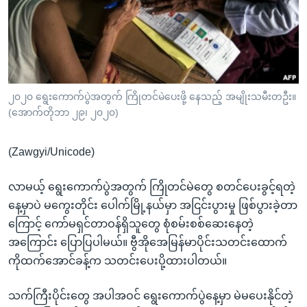
အ
သုတပဒေသာ အင်္ဂလိပ်စာ
ညွန်း
Learning English
စာမျက်နှာ
သို့
ဗွီအိုအေ လူမှုကွန်ယက်များ
ကျော်
ကြည့်
၂၀၂၀ ရွေးကောက်ပွဲအတွက် ကြိုတင်မဲပေးဖို့ နေသည့် အမျိုးသမီးတဦး။
(အောက်တိုဘာ ၂၉၊ ၂၀၂၀)
ရန်
ဘာသာစကားများ
ရှာဖွေ
(Zawgyi/Unicode)
ရန်
နေရာ
လာမယ့် ရွေးကောက်ပွဲအတွက် ကြိုတင်မဲတွေ စတင်ပေးခွင့်ရတဲ့
သို့
နေ့မှာပဲ မကွေးတိုင်း ပေါက်မြို့နယ်မှာ အငြင်းပွားမှု ဖြစ်ပွားခဲ့တာ
ကျော်
ကြောင့် ကော်မရှင်တာဝန်ရှိသူတွေ စုံစမ်းစစ်ဆေးနေတဲ့
ရန်
အကြောင်း ပြောပြပါမယ်။ ဗွီအိုအေမြန်မာပိုင်းသတင်းထောက်
ကိုထက်အောင်ခန့်က သတင်းပေးပို့ထားပါတယ်။
သက်ကြီးပိုင်းတွေ အပါအဝင် ရွေးကောက်ပွဲနေ့မှာ မဲမပေးနိုင်တဲ့