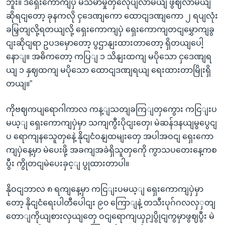
ဘူး။ ဒီရှေးကောကျပှဲ မသမာမှုတှလေုပျလာမယျ ဖွဈလာမယျ
ဆိုရငျတော့ ခုနကလို ငှဒေဏျကော ထောငျဒဏျကော ၂ ရပျလုံး
ခမြှတျလို့ရတယျလို့ ရှေးကောကျပှဲ ရှေးကောကျတငျမွှောကျခွ
ငျးဆိုငျရာ ဥပဒမှောတော့ ပွဌာနျးထားတာတော့ ရှိတယျပေါ့
နောျ။ အဓိကတော့ ကပြျ ၁ သိနျးထကျ မပိုသော ငှဒေဏျရ
ယျ ၁ နှဈထကျ မပိုသော ထောငျဒဏျရယျ ရေးထားတာမြိုးရှိ
တယျ။”
ကိုဗဈကပျရောဂါကာလ ကန့ျသတျခကြျတှကွေား ကငြျးပ
မယ့ျ ရှေးကောကျပှဲမှာ သကျကွီးပိုငျးတှေ၊ မဲဆန်ဒနယျမွပွေငျ
ပ ရောကျနသေူတှနေဲ့ နိုငျငံဝနျထမျးတှေ အပါအဝငျ ရှေးကော
ကျပှဲနေ့မှာ မဲပေးဖို့ အခကျအခဲရှိသူတှကေို ကွာသပတေးနေ့ကစ
ပွီး ကွိုတငျမဲပေးခှင့ျ ပွုထားတာပါ။
နိုဝငျဘာလ ၈ ရကျနေ့မှာ ကငြျးပမယ့ျ ရှေးကောကျပှဲမှာ
တော့ နိုငျငံရေးပါတီပေါငျး ၉၀ ကြောျနဲ့ တသီးပုဂ်ဂလလှှတျ
တောျကိုယျစားလှယျတှေ ဝငျရောကျယှဉျပွိုငျကွမှာဖွဈပွီး မဲ