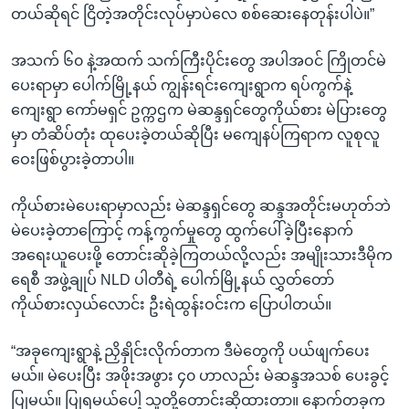
တယ်ဆိုရင် ငြိတဲ့အတိုင်းလုပ်မှာပဲလေ စစ်ဆေးနေတုန်းပါပဲ။”
အသက် ၆၀ နဲ့အထက် သက်ကြီးပိုင်းတွေ အပါအဝင် ကြိုတင်မဲ
ပေးရာမှာ ပေါက်မြို့နယ် ကျွန်းရင်းကျေးရွာက ရပ်ကွက်နဲ့
ကျေးရွာ ကော်မရှင် ဥက္ကဌက မဲဆန္ဒရှင်တွေကိုယ်စား မဲပြားတွေ
မှာ တံဆိပ်တုံး ထုပေးခဲ့တယ်ဆိုပြီး မကျေနပ်ကြရာက လူစုလူ
ဝေးဖြစ်ပွားခဲ့တာပါ။
ကိုယ်စားမဲပေးရာမှာလည်း မဲဆန္ဒရှင်တွေ ဆန္ဒအတိုင်းမဟုတ်ဘဲ
မဲပေးခဲ့တာကြောင့် ကန့်ကွက်မှုတွေ ထွက်ပေါ်ခဲ့ပြီးနောက်
အရေးယူပေးဖို့ တောင်းဆိုခဲ့ကြတယ်လို့လည်း အမျိုးသားဒီမိုက
ရေစီ အဖွဲ့ချုပ် NLD ပါတီရဲ့ ပေါက်မြို့နယ် လွှတ်တော်
ကိုယ်စားလှယ်လောင်း ဦးရဲထွန်းဝင်းက ပြောပါတယ်။
“အခုကျေးရွာနဲ့ ညှိနှိုင်းလိုက်တာက ဒီမဲတွေကို ပယ်ဖျက်ပေး
မယ်။ မဲပေးပြီး အဖိုးအဖွား ၄၀ ဟာလည်း မဲဆန္ဒအသစ် ပေးခွင့်
ပြုမယ်။ ပြုရမယ်ပေါ့ သူတို့တောင်းဆိုထားတာ။ နောက်တခုက