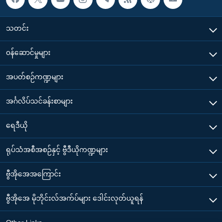
သတင်း
၀န်ဆောင်မှုများ
အပတ်စဉ်ကဏ္ဍများ
အင်္ဂလိပ်သင်ခန်းစာများ
ရေဒီယို
ရုပ်သံအစီအစဉ်နှင့် ဗွီဒီယိုကဏ္ဍများ
ဗွီအိုအေအကြောင်း
ဗွီအိုအေ မိုဘိုင်းလ်အက်ပ်များ ဒေါင်းလုတ်ယူရန်