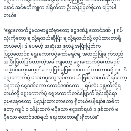
နောင် အင်စတီကျုက ဒါရိုက်တာ ဦးသန်းမြတ်စိုးက ပြောပါ
တယ်။
“ရွေးကောက်ပွဲမသမာမှုထဲမှာတော့ ငွေဒဏ်နဲ့ ထောင်ဒဏ် ၂ ရပ်
လုံးကိုတော့ ချလို့ရတယ်ဆိုပြီး ချလို့ရတယ်လို့ လုပ်ထားတာရှိ
တယ်ပေါ့။ ဒါပေမယ့် အဆုံးအဖြတ်နဲ့ အပြီးပြတ်က
ပြည်ထောင်စု ရွေးကောက်ပွဲကော်မရှင်ရဲ့ အတည်ပြုချက်သည်
အပြီးပြတ်ဖြစ်ထားတဲ့အခါကျတော့ ရွေးကောက်ပွဲကော်မရှင်
အဖွဲ့ဝင်တွေအတွက်တော့ ပြစ်မှုပြစ်ဒဏ်ထည့်ထားတာမရှိဘူး။ ဒီ
ရွေးကောက်ပွဲ မသမာမှုတွေလုပ်လာမယ် ဖြစ်လာမယ်ဆိုရင်တော့
ခုနကလို ငွေဒဏ်ကော ထောင်ဒဏ်ကော ၂ ရပ်လုံး ချမှတ်လို့ရ
တယ်လို့ ရွေးကောက်ပွဲ ရွေးကောက်တင်မြှောက်ခြင်းဆိုင်ရာ
ဥပဒေမှာတော့ ပြဌာန်းထားတာတော့ ရှိတယ်ပေါ့နော်။ အဓိက
တော့ ကျပ် ၁ သိန်းထက် မပိုသော ငွေဒဏ်ရယ် ၁ နှစ်ထက် မ
ပိုသော ထောင်ဒဏ်ရယ် ရေးထားတာမျိုးရှိတယ်။”