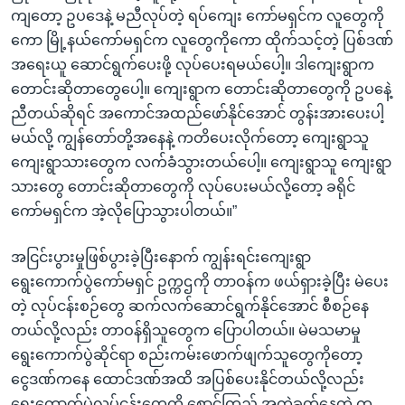
ကျတော့ ဥပဒေနဲ့ မညီလုပ်တဲ့ ရပ်ကျေး ကော်မရှင်က လူတွေကို
ကော မြို့နယ်ကော်မရှင်က လူတွေကိုကော ထိုက်သင့်တဲ့ ပြစ်ဒဏ်
အရေးယူ ဆောင်ရွက်ပေးဖို့ လုပ်ပေးရမယ်ပေါ့။ ဒါကျေးရွာက
တောင်းဆိုတာတွေပေါ့။ ကျေးရွာက တောင်းဆိုတာတွေကို ဥပနေဲ့
ညီတယ်ဆိုရင် အကောင်အထည်ဖော်နိုင်အောင် တွန်းအားပေးပါ့
မယ်လို့ ကျွန်တော်တို့အနေနဲ့ ကတိပေးလိုက်တော့ ကျေးရွာသူ
ကျေးရွာသားတွေက လက်ခံသွားတယ်ပေါ့။ ကျေးရွာသူ ကျေးရွာ
သားတွေ တောင်းဆိုတာတွေကို လုပ်ပေးမယ်လို့တော့ ခရိုင်
ကော်မရှင်က အဲ့လိုပြောသွားပါတယ်။”
အငြင်းပွားမှုဖြစ်ပွားခဲ့ပြီးနောက် ကျွန်းရင်းကျေးရွာ
ရွေးကောက်ပွဲကော်မရှင် ဥက္ကဌကို တာဝန်က ဖယ်ရှားခဲ့ပြီး မဲပေး
တဲ့ လုပ်ငန်းစဉ်တွေ ဆက်လက်ဆောင်ရွက်နိုင်အောင် စီစဉ်နေ
တယ်လို့လည်း တာဝန်ရှိသူတွေက ပြောပါတယ်။ မဲမသမာမှု
ရွေးကောက်ပွဲဆိုင်ရာ စည်းကမ်းဖောက်ဖျက်သူတွေကိုတော့
ငွေဒဏ်ကနေ ထောင်ဒဏ်အထိ အပြစ်ပေးနိုင်တယ်လို့လည်း
ရွေးကောက်ပွဲလုပ်ငန်းတွေကို စောင့်ကြည့် အကဲခတ်နေတဲ့ က