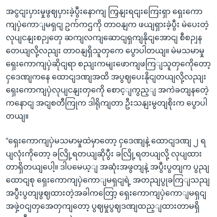
အငွငျးပှားမှုဖွဈပှားခဲ့ပွီးနောကျ ကြှနျးရငျးကြေးရှာ ရှေးကော
ကျပှဲကောျမရှငျ ဥက်ကဌကို တာဝနျက ဖယျရှားခဲ့ပွီး မဲပေးတဲ့
လုပျငနျးစဉျတှေ ဆကျလကျဆောငျရှကျနိုငျအောငျ စီစဉျန
တေယျလို့လညျး တာဝနျရှိသူတှကေ ပွောပါတယျ။ မဲမသမာမှု
ရှေးကောကျပှဲဆိုငျရာ စညျးကမျးဖောကျဖကြျသူတှကေိုတော့
ငှဒေဏျကနေ ထောငျဒဏျအထိ အပွဈပေးနိုငျတယျလို့လညျး
ရှေးကောကျပှဲလုပျငနျးတှကေို စောင့ျကွည့ျ အကဲခတျနတေဲ့
ကနောငျ အငျစတီကြုက ဒါရိုကျတာ ဦးသနျးမွတျစိုးက ပွောပါ
တယျ။
“ရှေးကောကျပှဲမသမာမှုထဲမှာတော့ ငှဒေဏျနဲ့ ထောငျဒဏျ ၂ ရ
ပျလုံးကိုတော့ ခလြို့ရတယျဆိုပွီး ခလြို့ရတယျလို့ လုပျထား
တာရှိတယျပေါ့။ ဒါပမေယ့ျ အဆုံးအဖွတျနဲ့ အပွီးပွတျက ပွညျ
ထောငျစု ရှေးကောကျပှဲကောျမရှငျရဲ့ အတညျပွုခကြျသညျ
အပွီးပွတျဖွဈထားတဲ့အခါကတြော့ ရှေးကောကျပှဲကောျမရှငျ
အဖှဲ့ဝငျတှအေတှကျတော့ ပွဈမှုပွဈဒဏျထည့ျထားတာမရှိ