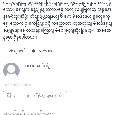
ပေးခှင့ျရှိသူ ၃၇ သနျးကြောျ ရှိမယျလို့လညျး ရှေးကောကျပှဲ
ကောျမရှငျက ခန့ျမှနျးထားပမေဲ့ လှတျလပျမြှတတဲ့ အခွအေ
နမေရှိဘူးဆိုပွီး တိုငျးနဲ့ပွညျနယျ ၆ ခုက မဲဆန်ဒနယျမွတှေကေို
ရှေးကောကျပှဲ မကငြျးပဖို့ ကွညောထားတဲ့အတှကျ မဲဆန်ဒရှငျ
ခန့ျမှနျးခွေ တသနျးကြောျ မဲပေးခှင့ျဆုံးရှုံးမယ့ျ အခွအေ
နမှော ရှိနပေါတယျ။
မျှဝေပါ
Follow us
ထက်အောင်ခန့်
This item is part of
မြန်မာ
၂၀၂၀ မြန်မာ့ရွေးကောက်ပွဲ
ဆက်စပ်သတင်းများ ...