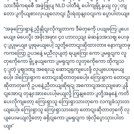
သားဒီမိုကရစေီ အဖှဲ့ခြုပျ NLD ပါတီရဲ့ ပေါကျမွို့နယျ လှှတျ
တောျကိုယျစားလှယျလောငျး ဦးရဲထှနျးဝငျးက ပွောပါတယျ။
“အခုကြေးရှာနဲ့ ညှိနှိုငျးလိုကျတာက ဒီမဲတှကေို ပယျဖကြျပေး
မယျ။ မဲပေးပွီး အဖိုးအဖှား ၄၀ ဟာလညျး မဲဆန်ဒအသဈ ပေးခှ
င့ျပွုမယျ။ ပွုရမယျပေါ့ သူတို့တောငျးဆိုထားတာ။ နောကျတခု
ကကတြော့ ဥပဒနေဲ့ မညီလုပျတဲ့ ရပျကြေး ကောျမရှငျက လူ
တှကေိုကော မွို့နယျကောျမရှငျက လူတှကေိုကော ထိုကျသ
င့ျတဲ့ ပွဈဒဏျ အရေးယူ ဆောငျရှကျပေးဖို့ လုပျပေးရမယျ
ပေါ့။ ဒါကြေးရှာက တောငျးဆိုတာတှပေေါ့။ ကြေးရှာက တောငျး
ဆိုတာတှကေို ဥပနေဲ့ညီတယျဆိုရငျ အကောငျအထညျဖောျနို
ငျအောငျ တှနျးအားပေးပါ့မယျလို့ ကြှနျတောျတို့အနနေဲ့ ကတိ
ပေးလိုကျတော့ ကြေးရှာသူ ကြေးရှာသားတှကေ လကျခံသှားတ
ယျပေါ့။ ကြေးရှာသူ ကြေးရှာသားတှေ တောငျးဆိုတာတှကေို လု
ပျပေးမယျလို့တော့ ခရိုငျကောျမရှငျက အဲ့လိုပွောသှားပါတ
ယျ။”