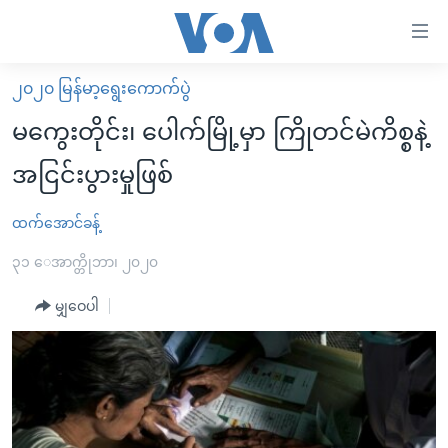
သုံး
ရ
လွယ်ကူ
၂၀၂၀ မြန်မာ့ရွေးကောက်ပွဲ
မူလစာမျက်နှာ
စေ
မကွေးတိုင်း၊ ပေါက်မြို့မှာ ကြိုတင်မဲကိစ္စနဲ့
မြန်မာ
သည့်
အငြင်းပွားမှုဖြစ်
ကမ္ဘာ့သတင်းများ
Link
ဗွီဒီယို
နိုင်ငံတကာ
ထက်အောင်ခန့်
များ
သတင်းလွတ်လပ်ခွင့်
အမေရိကန်
၃၁ ေအာက္တိုဘာ၊ ၂၀၂၀
ပင်မ
ရပ်ဝန်းတခု လမ်းတခု အလွန်
တရုတ်
အကြောင်းအရာ
မျှဝေပါ
သို့
အင်္ဂလိပ်စာလေ့လာမယ်
အစ္စရေး-ပါလက်စတိုင်း
ကျော်
အပတ်စဉ်ကဏ္ဍများ
အမေရိကန်သုံးအီဒီယံ
ကြည့်
ရေဒီယိုနှင့်ရုပ်သံ အချက်အလက်များ
မကြေးမုံရဲ့ အင်္ဂလိပ်စာ
ရေဒီယို
ရန်
ပင်မ
ရေဒီယို/တီဗွီအစီအစဉ်
ရုပ်ရှင်ထဲက အင်္ဂလိပ်စာ
တီဗွီ