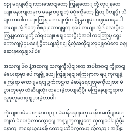
စဉျ မရပျဆိုငျးသှားအောငျတော့ ကြှနျတောျတို့ လုပျနတေ
ယျ။ နောကျတခုက မနေ့ကဖွဈတဲ့ မဲပုံးကိုတော့ ခြိတျပိတျပွီး သိ
မျးထားပါတယျ။ ကြှနျတောျတို့က မွို့နယျမှာ စဈဆေးနပေါ
တယျ။ အဲ့ဒါတှေ စီစဉျဆောငျရှကျနပေါတယျ။ အဲ့ဒါလေးပွီးမှ
ကြှနျတောျတို့ သိရမယျ။ စဈဆေးပွီးခဲ့အခါ ကတြော့မှ ရှေး
ကောကျပှဲဥပဒနေဲ့ ငွိတယျဆိုရငျ ငွိတဲ့အတိုငျးလုပျမှာပဲလေ စဈ
ဆေးနတေုနျးပါပဲ။”
အသကျ ၆၀ နဲ့အထကျ သကျကွီးပိုငျးတှေ အပါအဝငျ ကွိုတငျ
မဲပေးရာမှာ ပေါကျမွို့နယျ ကြှနျးရငျးကြေးရှာက ရပျကှကျနဲ့
ကြေးရှာ ကောျမရှငျ ဥက်ကဌက မဲဆန်ဒရှငျတှကေိုယျစား မဲ
ပွားတှမှော တံဆိပျတုံး ထုပေးခဲ့တယျဆိုပွီး မကြနေပျကွရာက
လူစုလူဝေးဖွဈပှားခဲ့တာပါ။
ကိုယျစားမဲပေးရာမှာလညျး မဲဆန်ဒရှငျတှေ ဆန်ဒအတိုငျးမဟု
တျဘဲ မဲပေးခဲ့တာကွောင့ျ ကန့ျကှကျမှုတှေ ထှကျပေါျခဲ့ပွီး
နောကျ အရေးယူပေးဖို့ တောငျးဆိုခဲ့ကွတယျလို့လညျး အမြိုး