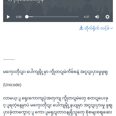
No media source currently available
0:00
4:37
တိုက်ရိုက် လင့်ခ်
...........
မကှေးတိုငျး၊ ပေါကျမွို့မှာ ကွိုတငျမဲကိစ်စနဲ့ အငွငျးပှားမှုဖွဈ
(Unicode)
လာမယ့ျ ရှေးကောကျပှဲအတှကျ ကွိုတငျမဲတှေ စတငျပေးခှ
င့ျရတဲ့နေ့မှာပဲ မကှေးတိုငျး ပေါကျမွို့နယျမှာ အငွငျးပှားမှု ဖွဈ
ပှားခဲ့တာကွောင့ျ ကောျမရှငျတာဝနျရှိသူတှေ စုံစမျးစဈဆေး