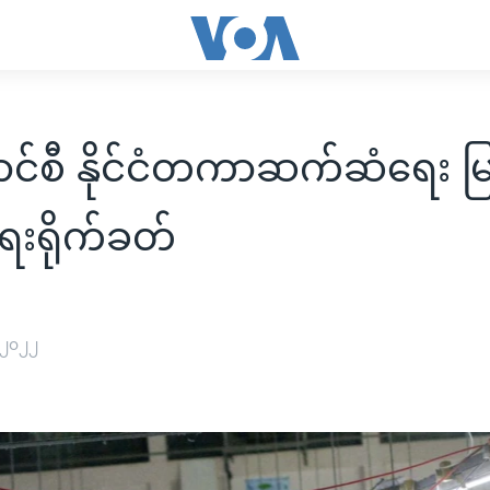
င်စီ နိုင်ငံတကာဆက်ဆံရေး မြန
ရေးရိုက်ခတ်
 ၂၀၂၂