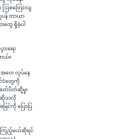
ာ့တာ၊ ဩစတြေးလျ
 ဂျပန် တာယာ
ွေ ရှိခဲ့ပါ
းပွားရေး
ပါတယ်။
ည်းအဝေး လုပ်နေ
င်ငံတွေကို
တ်ပိတ်ဆို့မှု၊
ဆိုသလို
မြင်ကို ပြောပြ
ရ ကြည့်မယ်ဆိုရင်
ယအနေနဲ့