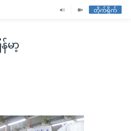
တိုက်ရိုက်
်မာ့