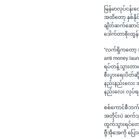
မြန်မာလုပ်ငန်း
အထိတော့ နှစ်နိ
ချိတ်ဆက်ဆောင်ရ
ဒေါက်တာစိုးထွန
“လက်ရှိကတော့ 
anti money laun
ရပ်တန့်သွားတာမျ
စီးပွားရေးပိတ်ဆ
နည်းနည်းလေး အ
နည်းလေး လုပ်ရက
စစ်ကောင်စီဘက်ကတေ
အတိုင်းပဲ ဆက်သွာ
ထွက်သွားရင်တောင
ဗွီအိုအေကို ပြော