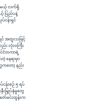
မယ့် လက်ရှိ
် ပြည်ပနဲ့
်ငန်းရှင်
င် အထူးသဖြင့်
လည်း လုံးဝကြီး
ုင်ငံတကာရဲ့
်တဲ့ နေရာမှာ
တွေကတော့ နည်း
ပ်ငန်းစဉ် ၅ ရပ်
မြှုပ်နှံမှုတွေ
်ဇော်မင်းထွန်းက