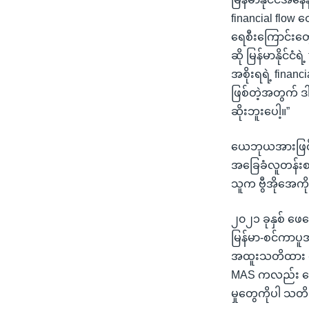
financial flow တ
ရေစီးကြောင်းတွ
ဆို မြန်မာနိုင်င
အစိုးရရဲ့ finan
ဖြစ်တဲ့အတွက် ဒ
ဆိုးဘူးပေါ့။”
ယေဘုယအားဖြင့်တ
အခြေခံလူတန်းစားကိ
သူက ဗွီအိုအေကိ
၂၀၂၁ ခုနှစ် ဖေဖ
မြန်မာ-စင်ကာပူအက
အထူးသတိထား စောင
MAS ကလည်း ငွေကြ
မှုတွေကိုပါ သတိ