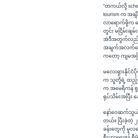
“တကယ်လို့ sched
tourism က အချိန
လာရောက်ဖို့က ဒ
တွင်း မငြိမ်းချမ
အဲဒီအတွက်လည်း ခ
အချက်အလက်တွေ 
ကတော့ ကျမအမြ
မလေးရှားနိုင်ငံပ
က သူတို့ရဲ့ ထည
က အမေရိကန် စွမ်
ရုပ်သိမ်းအပြီး
နော်ဝေဆက်သွယ်ရ
တယ်။ ပြီးခဲ့တဲ့ 
ခန်းတွေကို မူလ
စီးပွားရေးဇုန် 