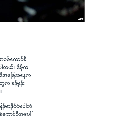
န်မာစစ်ကောင်စီ
ါတယ်။ ဒီမိုက
ြီး ဒီအခြေအနေက
ေက ခန့်မှန်း
ါ။
်မာနိုင်ငံမပါဘဲ
စစ်ကောင်စီအပေါ်