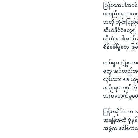
မြန်မာအပါအဝင် အ
အစည်းအဝေးတွေမ
သလို တိုင်းပြည်
ဆီယံနိုင်ငံတွေရဲ
ဆီယံအပါအဝင် နို
စိန်ခေါ်မှုတွေ 
ထင်ရှားတဲ့ဥပမာ
တွေ အပ်ထည်အဝင်န
လုပ်သား ခေါ်ယူ
အစိုးရမဟုတ်တဲ့ 
သက်ရောက်မှုတွေ 
မြန်မာနိုင်ငံဟာ 
အချိန်အထိ ပုံမှန
အဖွဲ့က ဒေါ်ကေ