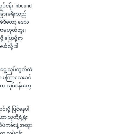
ုပ်ငန်း inbound
ငံခြားခရီးသည်
 အဲဒီတော့ ဒေသ
ာမှာမဟုတ်ဘူး။
 ပြောဖို့ရာ
်လို့ ဒါ
်ငွေ့ လုပ်ကွက်ထဲ
ါဟာ မကြာသေးခင်
ငံက လုပ်ငန်းတွေ
ဖို့ ပြင်နေပါ
 သူတို့ရဲ့ရုံး
ိပ်ကမ်းနဲ့ အထူး
ွေ လုပ်ငန်း