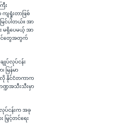
ကြီး
ျရှုံးတာဖြစ်
ွေ မြင်ပါတယ်။ အာ
စား မရှိပေမယ့် အာ
းရှင်တွေအတွက်
ုပ်လုပ်ငန်း
ာ၊ မြန်မာ
လို နိုင်ငံတကာက
 ကဏ္ဍအသီးသီးမှာ
ားလုပ်ငန်းက အခု
း မြှင့်တင်ရေး