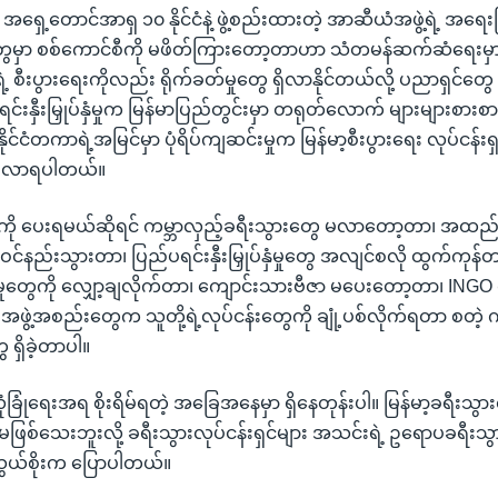
ရှေ့တောင်အာရှ ၁၀ နိုင်ငံနဲ့ ဖွဲ့စည်းထားတဲ့ အာဆီယံအဖွဲ့ရဲ့ အရေး
ှာ စစ်ကောင်စီကို မဖိတ်ကြားတော့တာဟာ သံတမန်ဆက်ဆံရေးမှာ က
ရဲ့ စီးပွားရေးကိုလည်း ရိုက်ခတ်မှုတွေ ရှိလာနိုင်တယ်လို့ ပညာရှင်တ
့ ရင်းနှီးမြှုပ်နှံမှုက မြန်မာပြည်တွင်းမှာ တရုတ်လောက် များများစား
င်ငံတကာရဲ့အမြင်မှာ ပုံရိပ်ကျဆင်းမှုက မြန်မာ့စီးပွားရေး လုပ်ငန်
ဖြစ်လာရပါတယ်။
ကို ပေးရမယ်ဆိုရင် ကမ္ဘာလှည့်ခရီးသွားတွေ မလာတော့တာ၊ အထည်ချ
ည်းသွားတာ၊ ပြည်ပရင်းနှီးမြှုပ်နှံမှုတွေ အလျင်စလို ထွက်ကုန်တ
မှုတွေကို လျှော့ချလိုက်တာ၊ ကျောင်းသားဗီဇာ မပေးတော့တာ၊ INGO 
အဖွဲ့အစည်းတွေက သူတို့ရဲ့လုပ်ငန်းတွေကို ချုံ့ပစ်လိုက်ရတာ စတဲ့
ရှိခဲ့တာပါ။
လုံခြုံရေးအရ စိုးရိမ်ရတဲ့ အခြေအနေမှာ ရှိနေတုန်းပါ။ မြန်မာ့ခရီးသွ
်မဖြစ်သေးဘူးလို့ ခရီးသွားလုပ်ငန်းရှင်များ အသင်းရဲ့ ဥရောပခရီးသွာ
သွယ်စိုးက ပြောပါတယ်။