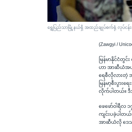
ရွှေပြည်သာမြို့နယ်ရှိ အထည်ချုပ်စက်ရုံ လုပ်င
(Zawgyi / Unico
မြန်မာနိုင်ငံတွင
ဟာ အာဆီယံအပါအ
ရေစီလိုလားတဲ့ 
မြန်မာ့စီးပွားရ
လိုက်ပါတယ်။ ဒီအ
ဖေဖော်ဝါရီလ ၁၇
ကျင်းပခဲ့ပါတယ်။
အာဆီယံလို ဒေသတွ