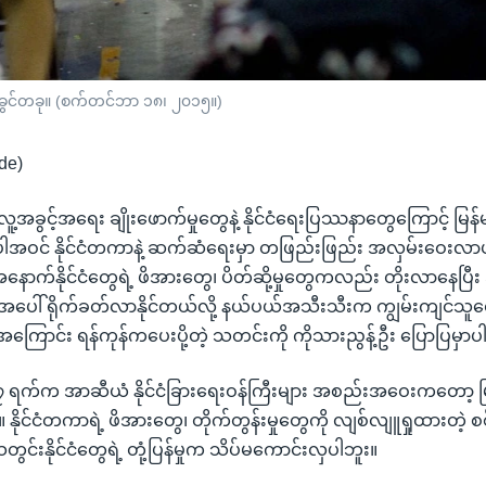
န်းခွင်တခု။ (စက်တင်ဘာ ၁၈၊ ၂၀၁၅။)
de)
်း လူ့အခွင့်အရေး ချိုးဖောက်မှုတွေနဲ့ နိုင်ငံရေးပြဿနာတွေကြောင့် မြ
ဝင် နိုင်ငံတကာနဲ့ ဆက်ဆံရေးမှာ တဖြည်းဖြည်း အလှမ်းဝေးလာပ
အနောက်နိုင်ငံတွေရဲ့ ဖိအားတွေ၊ ပိတ်ဆို့မှုတွေကလည်း တိုးလာနေပ
ေးအပေါ် ရိုက်ခတ်လာနိုင်တယ်လို့ နယ်ပယ်အသီးသီးက ကျွမ်းကျင်သူတွ
ကြောင်း ရန်ကုန်ကပေးပို့တဲ့ သတင်းကို ကိုသားညွန့်ဦး ပြောပြမှာပ
 ရက်က အာဆီယံ နိုင်ငံခြားရေးဝန်ကြီးများ အစည်းအဝေးကတော့ မြန
 နိုင်ငံတကာရဲ့ ဖိအားတွေ၊ တိုက်တွန်းမှုတွေကို လျစ်လျူရှုထားတဲ့ 
င်းနိုင်ငံတွေရဲ့ တုံ့ပြန်မှုက သိပ်မကောင်းလှပါဘူး။