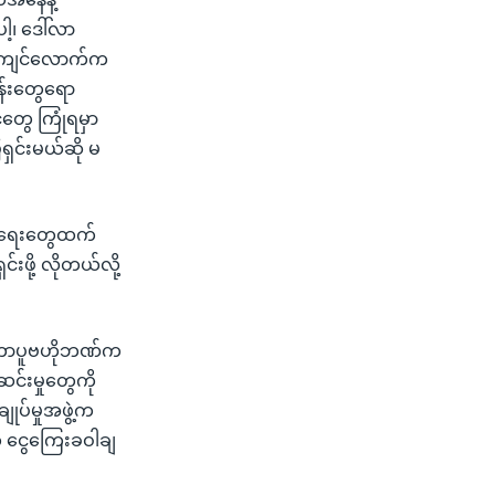
ါ့၊ ဒေါ်လာ
န်းကျင်လောက်က
ငန်းတွေရော
်တွေ ကြုံရမှာ
ှင်းမယ်ဆို မ
ွားရေးတွေထက်
်းဖို့ လိုတယ်လို့
စင်ကာပူဗဟိုဘဏ်က
ဆင်းမှုတွေကို
ုပ်မှုအဖွဲ့က
ဲ့ ငွေကြေးခဝါချ