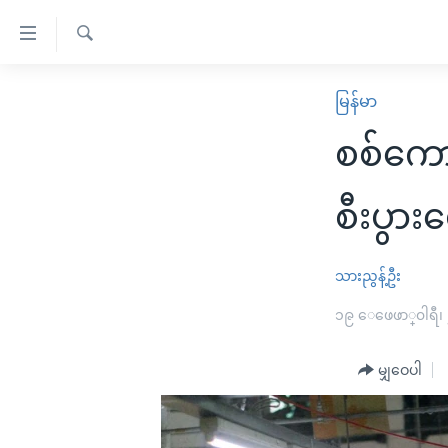
သုံး
ရ
ရှာဖွေ
လွယ်ကူ
မူလစာမျက်နှာ
မြန်မာ
ရ
စေ
မြန်မာ
လာ
စစ်ကော
သည့်
ဒ်
ကမ္ဘာ့သတင်းများ
Link
ဗွီဒီယို
နိုင်ငံတကာ
စီးပွား
များ
သတင်းလွတ်လပ်ခွင့်
အမေရိကန်
ပင်မ
ရပ်ဝန်းတခု လမ်းတခု အလွန်
တရုတ်
သားညွန့်ဦး
အကြောင်းအရာ
အင်္ဂလိပ်စာလေ့လာမယ်
အစ္စရေး-ပါလက်စတိုင်း
၁၉ ေဖေဖာ္၀ါရီ၊
သို့
အပတ်စဉ်ကဏ္ဍများ
အမေရိကန်သုံးအီဒီယံ
ကျော်
မျှဝေပါ
ကြည့်
ရေဒီယိုနှင့်ရုပ်သံ အချက်အလက်များ
မကြေးမုံရဲ့ အင်္ဂလိပ်စာ
ရေဒီယို
ရန်
ရေဒီယို/တီဗွီအစီအစဉ်
ရုပ်ရှင်ထဲက အင်္ဂလိပ်စာ
တီဗွီ
ပင်မ