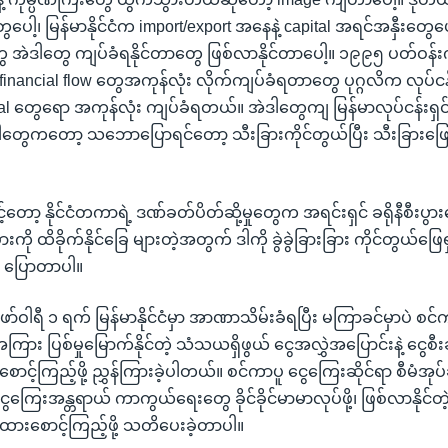
ွေပေါ့၊ မြန်မာနိုင်ငံက import/export အနေနဲ့ capital အရင်အနှီးတွေပေ
ေ အဲဒါတွေ ကျပ်ခံရနိုင်တာတွေ ဖြစ်လာနိုင်တာပေါ့။ ၁၉၉၅ ပတ်ဝ
ံရဲ့ financial flow တွေအကုန်လုံး လိုက်ကျပ်ခံရတာတွေ ပုဂ္ဂလိက လုပ်
cial တွေရော အကုန်လုံး ကျပ်ခံရတယ်။ အဲဒါတွေကျ မြန်မာလုပ်ငန်းရှင
ါတွေကတော့ သဘောပြောရင်တော့ သီးခြားကိုင်တွယ်ပြီး သီးခြားဖြေရ
ော့ နိုင်ငံတကာရဲ့ ဒဏ်ခတ်ပိတ်ဆို့မှုတွေက အရင်းရှင် ခရိုနီစီးပ
ု ထိခိုက်နိုင်ခြေ များတဲ့အတွက် ဒါကို ခွဲခွဲခြားခြား ကိုင်တွယ်ဖြေရှင
ု ပြောတာပါ။
ော်ဝါရီ ၁ ရက် မြန်မာနိုင်ငံမှာ အာဏာသိမ်းခံရပြီး မကြာခင်မှာပဲ 
ြား ပြစ်မှုမြောက်နိုင်တဲ့ သံသယရှိဖွယ် ငွေအလွှဲအပြောင်းနဲ့ ငွေစီး
့်ကြည့်ဖို့ ညွှန်ကြားခဲ့ပါတယ်။ စင်ကာပူ ငွေကြေးဆိုင်ရာ စီမံအုပ်ချ
ေးအန္တရာယ် ကာကွယ်ရေးတွေ ခိုင်ခိုင်မာမာလုပ်ဖို့၊ ဖြစ်လာနိုင်တ
ထားစောင့်ကြည့်ဖို့ သတိပေးခဲ့တာပါ။