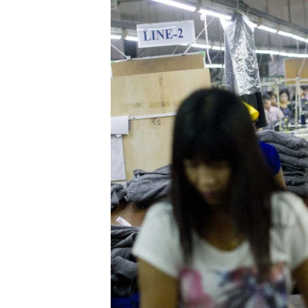
သုတပဒေသာ အင်္ဂလိပ်စာ
အ
ညွန်း
စာမျက်နှာ
သို့
ကျော်
ကြည့်
ရန်
ရှာဖွေ
ရန်
နေရာ
သို့
ကျော်
ရန်