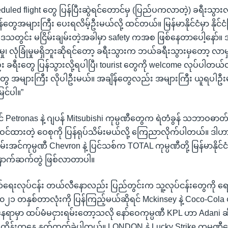
uled flight တွေ ပြန်ပြီးဆွဲရင်တောင်မှ (ပြည်ပကလာတဲ့) ခရီးသွားလ
်တွေအများကြီး ပေးရလိမ့်ဦးမယ်လို့ ထင်တယ်။ မြန်မာနိုင်ငံမှာ နိုင်
ေသတွင်း မငြိမ်းချမ်းတဲ့အခါမှာ safety ကအစ ဖြစ်နေတာပေါ့နော်။
်းမှု၊ လုံခြုံမှုမရှိဘူးဆိုရင်တော့ ခရီးသွားက ဘယ်ခရီးသွားမှတော့ လ
ရီးတွေ ပြန်သွားလို့ရပါပြီ၊ tourist တွေကို welcome လုပ်ပါတယ်လို့
အများကြီး လိုပါဦးမယ်။ အချိန်တွေလည်း အများကြီး ယူရပါဦးမယ
င်ပါ။”
ိုင် Petronas နဲ့ ဂျပန် Mitsubishi ကုမ္ပဏီတွေက ရဲတံခွန် သဘာဝဓာတ
့်ဝင်ထားတဲ့ ဝေစုကို ပြန်ရုပ်သိမ်းမယ်လို့ ကြေညာလိုက်ပါတယ်။ ဒ
းအင်ကုမ္ပဏီ Chevron နဲ့ ပြင်သစ်က TOTAL ကုမ္ပဏီတို့ မြန်မာနိုင်
 နောက်ဆက်တွဲ ဖြစ်လာတာပါ။
ေးလုပ်ငန်း တယ်လီနောလည်း ပြည်တွင်းက သူ့လုပ်ငန်းတွေကို ရောင်း
၂၀၂၁ တနှစ်တာလုံးကို ပြန်ကြည့်မယ်ဆိုရင် Mckinsey နဲ့ Coco-Cola ဟာ
နေရာမှာ ထပ်မံမငှားရမ်းတော့သလို နော်ဝေကုမ္ပဏီ KPL ဟာ Adani ဆ
စီမံကိန်းကနေ နုတ်ထွက်ခဲ့ပါတယ်။ LONDON နဲ့ Lucky Strike ကုမ္ပဏီတ