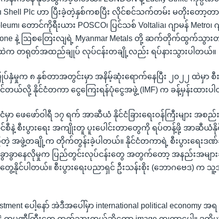
၊ Shell Plc ဟာ ပြီးခဲ့တဲ့နှစ်ကစပြီး လိုင်စင်သက်တမ်း မတိုးတေ
leum၊ တောင်ကိုရီးယား POSCO၊ ပြင်သစ် Voltalia၊ ဂျာမန် Metro၊
tone နဲ့ ဩစတြေးလျရဲ့ Myanmar Metals တို့ ဆက်တိုက်ထွက်သွားတာတ
်ထဲက တရုတ်အထည်ချုပ် လုပ်ငန်းတချို့လည်း ရပ်နားသွားပါတယ်။
ီးမြှုပ်နှံမှုက ၈ နှစ်တာအတွင်းမှာ အနိမ့်ဆုံးရောက်နေပြီး ၂၀၂၂ ထဲမှာ စီ
င်တယ်လို့ နိုင်ငံတကာ ငွေကြေးရန်ပုံငွေအဖွဲ့ (IMF) က ခန့်မှန်းထား
င်ငံမှာ ဖေဖော်ဝါရီ ၁၇ ရက် အာဆီယံ နိုင်ငံခြားရေးဝန်ကြီးများ အစ
င်စီနဲ့ စီးပွားရေး အကျိုးတူ ပူးပေါင်းတာတွေကို ရပ်တန့်ဖို့ အာဆီယံနို
တဲ့ အဖွဲ့တချို့က တိုက်တွန်းခဲ့ပါတယ်။ နိုင်ငံတကာရဲ့ စီးပွားရေးဒဏ်ခ
ခပ်ခွာခွာနေလိုမှုက ပြည်တွင်းလုပ်ငန်းတွေ အတွက်တော့ အနည်းအများ
့နိုင်ပါတယ်။ စီးပွားရေးပညာရှင် ဦးသန်းစိုး (ဘောဂဗေဒ) က သူ့အ
estment ပေါ့နော် အဲဒီအပေါ်မှာ international political economy အ
နေနဲ့ ကုမ္ပဏီကြီးတွေ ထွက်သွားတယ်ဆိုတော့ image ကျတာပေါ့။ ဒုတိ