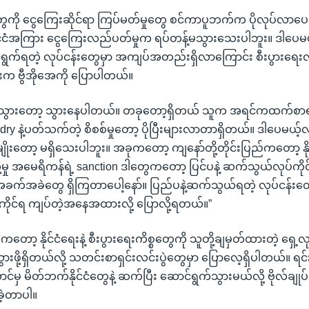
တွေကို ငွေကြေးဆိုင်ရာ ကြပ်မတ်မှုတွေ စင်ကာပူဘက်က ပိုလုပ်လာပေ
ုင်ငံအကြား ငွေကြေးလည်ပတ်မှုက ရပ်တန့်မသွားသေးပါဘူး။ ဒါပေမယ့
ွက်ရတဲ့ လုပ်ငန်းတွေမှာ အကျပ်အတည်းရှိလာကြောင်း စီးပွားရေးလုပ
်းက ဗွီအိုအေကို ပြောပါတယ်။
သွားတော့ သွားနေပါတယ်။ တခုတော့ရှိတယ် သူက အရင်ကထက်စာရ
dry နဲ့ပတ်သက်တဲ့ စိစစ်မှုတော့ ပိုပြီးများလာတာရှိတယ်။ ဒါပေမယ့်
ိုးတော့ မရှိသေးပါဘူး။ အခုကတော့ ကျနော်တို့တိုင်းပြည်ကတော့ နိ
ို့မှု အမေရိကန်ရဲ့ sanction ဒါတွေကတော့ ပြင်ပနဲ့ ဆက်သွယ်လုပ်ကိုင
ခက်အခဲတွေ ရှိကြတာပေါ့နော်။ ပြည်ပနဲ့ဆက်သွယ်ရတဲ့ လုပ်ငန်း
ိုင်ရ ကျပ်တဲ့အနေအထားလို့ ပြောလို့ရတယ်။”
ာ့ နိုင်ငံရေးနဲ့ စီးပွားရေးကိစ္စတွေကို သူတို့ချမှတ်ထားတဲ့ ရှေ့လု
းဖို့ရှိတယ်လို့ သတင်းစာရှင်းလင်းပွဲတွေမှာ ပြောလေ့ရှိပါတယ်။ ရင်းနှီး
်မှ မိတ်ဘက်နိုင်ငံတွေနဲ့ ဆက်ပြီး ဆောင်ရွက်သွားမယ်လို့ ဗိုလ်ချုပ
ခဲ့တာပါ။