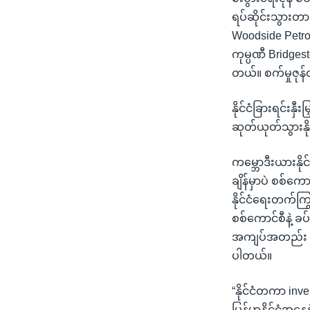
ရပ်ဆိုင်းသွားတာ
Woodside Petro
ကုမ္ပဏီ Bridges
တယ်။ စက်မှုဇုန
နိုင်ငံခြားရင်းနှ
ဆုတ်ယုတ်သွားနို
ကမ္ဘောဒီးယားနို
ချိန်မှာပဲ စစ်ကော
နိုင်ငံရေးတက်ကြွ
စစ်ကောင်စီနဲ့ 
အကျပ်အတည်း တွေ
ပါတယ်။
“နိုင်ငံတကာ inv
မြန်မာနိုင်ငံအ