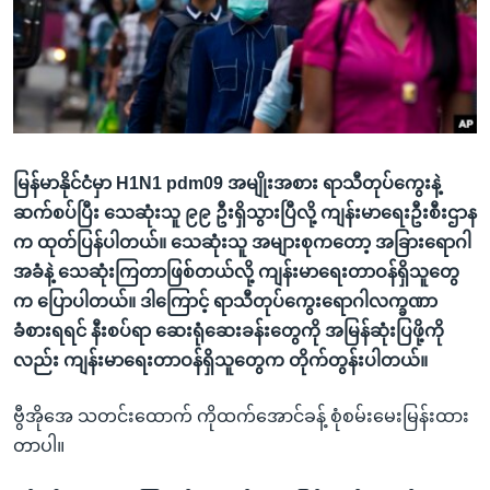
အ
သုတပဒေသာ အင်္ဂလိပ်စာ
ညွန်း
Learning English
စာမျက်နှာ
သို့
ဗွီအိုအေ လူမှုကွန်ယက်များ
ကျော်
ကြည့်
မြန်မာနိုင်ငံမှာ H1N1 pdm09 အမျိုးအစား ရာသီတုပ်ကွေးနဲ့
ရန်
ဘာသာစကားများ
ဆက်စပ်ပြီး သေဆုံးသူ ၉၉ ဦးရှိသွားပြီလို့ ကျန်းမာရေးဦးစီးဌာန
ရှာဖွေ
က ထုတ်ပြန်ပါတယ်။ သေဆုံးသူ အများစုကတော့ အခြားရောဂါ
ရန်
အခံနဲ့ သေဆုံးကြတာဖြစ်တယ်လို့ ကျန်းမာရေးတာဝန်ရှိသူတွေ
နေရာ
က ပြောပါတယ်။ ဒါကြောင့် ရာသီတုပ်ကွေးရောဂါလက္ခဏာ
သို့
ခံစားရရင် နီးစပ်ရာ ဆေးရုံဆေးခန်းတွေကို အမြန်ဆုံးပြဖို့ကို
ကျော်
လည်း ကျန်းမာရေးတာဝန်ရှိသူတွေက တိုက်တွန်းပါတယ်။
ရန်
ဗွီအိုအေ သတင်းထောက် ကိုထက်အောင်ခန့် စုံစမ်းမေးမြန်းထား
တာပါ။