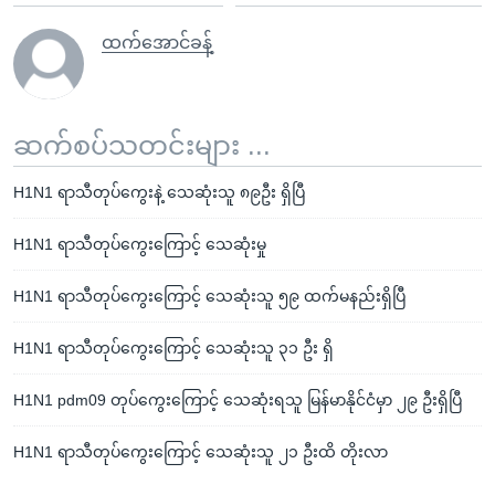
ထက်အောင်ခန့်
ဆက်စပ်သတင်းများ ...
H1N1 ရာသီတုပ်ကွေးနဲ့ သေဆုံးသူ ၈၉ဦး ရှိပြီ
H1N1 ရာသီတုပ်ကွေးကြောင့် သေဆုံးမှု
H1N1 ရာသီတုပ်ကွေးကြောင့် သေဆုံးသူ ၅၉ ထက်မနည်းရှိပြီ
H1N1 ရာသီတုပ်ကွေးကြောင့် သေဆုံးသူ ၃၁ ဦး ရှိ
H1N1 pdm09 တုပ်ကွေးကြောင့် သေဆုံးရသူ မြန်မာနိုင်ငံမှာ ၂၉ ဦးရှိပြီ
H1N1 ရာသီတုပ်ကွေးကြောင့် သေဆုံးသူ ၂၁ ဦးထိ တိုးလာ