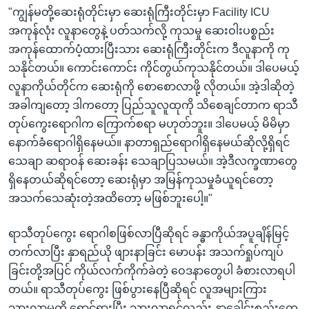
"ကျွန်မတို့ဆေးရုံတိုင်းမှာ ဆေးရုံကြီးတိုင်းမှာ Facility ICU
အကုန်လုံး လူနာတွေနဲ့ ပတ်သက်လို့ ကုသမှု ဆေးဝါးပစ္စည်း
အကုန်ထောက်ပံ့ထားပြီးသား ဆေးရုံကြီးတိုင်းက ဒီလူနာကို ကု
သနိုင်တယ်။ ကောင်းကောင်း ကိုင်တွယ်ကုသနိုင်တယ်။ ဒါပေမယ့်
လူနာကိုယ်တိုင်က ဆေးရုံကို စောစောလာဖို့ လိုတယ်။ အဲ့ဒါဆိုတဲ့
အခါကျတော့ ဒါကတော့ ပြည်သူလူထုကို သိစေချင်တာက ရာသီ
တုပ်ကွေးရောဂါက ကြောက်စရာ မဟုတ်ဘူး။ ဒါပေမယ့် မိမိမှာ
နောက်ခံရောဂါရှိနေမယ်။ နာတာရှည်ရောဂါရှိနေမယ်ဆိုလို့ရှိရင်
သေချာ ဆရာဝန် ဆေးခန်း သေချာပြသမယ်။ အဲ့ဒီလက္ခဏာတွေ
ရှိနေတယ်ဆိုရင်တော့ ဆေးရုံမှာ အမြန်ကုသမှုခံယူရင်တော့
အသက်သေဆုံးတဲ့အထိတော့ မဖြစ်ဘူးပေါ့။"
ရာသီတုပ်ကွေး ရောဂါစဖြစ်လာပြီဆိုရင် ခန္ဓာကိုယ်အပူချိန်မြင့်
တက်လာပြီး နှာရည်ယို ဖျားနာခြင်း မောပန်း အသက်ရှုပ်ကျပ်
ခြင်းတို့အပြင် ကိုယ်လက်ကိုက်ခဲတဲ့ ဝေဒနာတွေပါ ခံစားလာရပါ
တယ်။ ရာသီတုပ်ကွေး ဖြစ်ပွားနေပြီဆိုရင် လူအများကြား
သွားလာမှုကို ရှောင်ရှားပြီး သွားလာရင်လည်း နှာခေါင်းစည်းတွေ