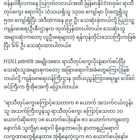
ဇန်နဝါရီလကနေ သြဂုတ်လလယ်အထိ မြန်မာနိုင်ငံတဝှမ်း ရာသီ
တုပ်ကွေး ရောဂါပိုး သံသယရှိသူ ၁၃၀၀ ကျော်မှာ ပိုးတွေ့ရှိသူ
၅၀၀ ကျော်ရှိပြီး အဲဒီထဲကနေ ၉၉ ဦး သေဆုံးခဲ့တယ်လို့ ပြည်သူ့
ကျန်းမာရေးဦးစီးဌာနက ထုတ်ပြန်ထားပါတယ်။ သေဆုံးသူ
အများဆုံးကတော့ လူဦးရေများတဲ့ ရန်ကုန်တိုင်းဒေသကြီးကဖြစ်
ပြီး ၆၆ ဦး သေဆုံးထားပါတယ်။
H1N1 pdm09 အမျိုးအစား ရာသီတုပ်ကွေးပိုးနဲ့ဆက်စပ်ပြီး
သေဆုံးသူအများစုကတော့ အခြားရောဂါအခံတွေကြောင့်ဖြစ်
တယ်လို့ ကျန်းမာရေးဝန်ကြီးဌာန ဒုတိယညွှန်ကြားရေးမှူး ဒေါ်ခင်
ခင်ကြီးက ဗွီအိုအေကို ပြောပါတယ်။
"ရာသီတုပ်ကွေးကြောင့်သေတာက ၈ ယောက် အသက်ငယ်လွန်း
သူ အသက်ကြီးလွန်သူ ရာသီတုပ်ကွေး ကြောင့်သေတာ ၁၀
ယောက်ဆိုတော့ ၁၈ ယောက်ပေါ့နော်။ ၈၁ ယောက်ကကျတော့
နောက်ခံ သူတို့မှာ ရောဂါ ရှိနေတာပေါ့။ နာတာရှည်ရောဂါ
လက္ခဏာတွေရှိနေတာ။ အဲ့ရှိနေတဲ့လူက ၈၁ ယောက်ပေါ့နော်။