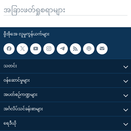
အခြားဖတ်ရှုစရာများ
ဗွီအိုအေ လူမှုကွန်ယက်များ
သတင်း
၀န်ဆောင်မှုများ
အပတ်စဉ်ကဏ္ဍများ
အင်္ဂလိပ်သင်ခန်းစာများ
ရေဒီယို