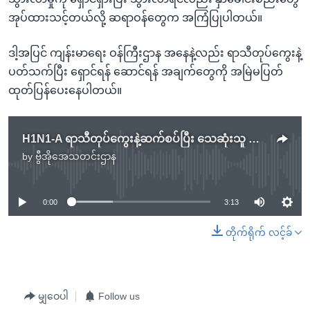
အုပ်ထားသင့်တယ်လို့ ဆရာဝန်တွေက အကြံပြုပါတယ်။
ဒါ့အပြင် ကျန်းမာရေး ဝန်ကြီးဌာန အနေနဲ့လည်း ရာသီတုပ်ကွေးနဲ့
ပတ်သက်ပြီး ရှောင်ရန် ဆောင်ရန် အချက်တွေကို အမြဲမပြတ်
ထုတ်ပြန်ပေးနေပါတယ်။
H1N1-A ရာသီတုပ်ကွေးနဲ့ဆက်စပ်ပြီး သေဆုံးသူ ၉၉ ဦးရှိ
by
ဗွီအိုအေသတင်းဌာန
No media source currently available
0:00
3:13
တိုက်ရိုက် လင့်ခ်
မျှဝေပါ
Follow us