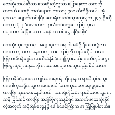
သေဆုံးတယ်ဆိုတာ သေဆုံးတဲ့လူသာ ပြောနေတာ တကယ့်
တကယ် ဆေးရုံ တက်ရောက် ကုသသူ ၄၀၀ တိတိရှိတယ်။ အဲ့
၄၀၀ မှာ ပျောက်ကင်းပြီး ဆေးရုံကဆင်းသွားတဲ့လူက ၂၇၉ ဦးဆို
တော့ ၃ ပုံ ၂ ပုံလောက်က ရာသီတုပ်ကွေးကြောင့် ကုသ
ပျောက်ကင်းပြီးတော့ ဆေးရုံက ဆင်းသွားပြီပေါ့။"
သေဆုံးသူတွေထဲမှာ အများစုဟာ ရောဂါအခံရှိပြီး ဆေးရုံလာ
ရောက် ကုသတာ နောက်ကျတာကြောင့်လို့ လည်းဆိုပါတယ်။
မြန်မာအိမ်နီးချင်း အာဆီယံနိုင်ငံအချို့မှာလည်း ရာသီတုပ်ကွေး
ဖြစ်ပွားမှုများနေသလို အသေအပျောက်တွေလည်း ရှိပါတယ်။
မြန်မာနိုင်ငံမှာတော့ ကျန်းမာရေးဝန်ကြီးဌာနက ရာသီတုပ်ကွေး
ရောဂါကုသဖို့အတွက် အရေးပေါ် ဆေးကုသပေးရေးဖွင့်လှစ်
ထားပြီး ကုသပေးနေပါတယ်။ ဆေးရုံတိုင်းမှာ ရာသီတုပ်ကွေး ကု
သဖို့ ပြင်ဆင် ထားပြီး အချိန်မှီကုသနိုင်ရင် အသက်မသေဆုံးနိုင်
တဲ့အတွက် အစိုးရိမ်မလွန်ဖို့ ဒေါ်ခင်ခင်ကြီးက အကြံပြုပါတယ်။