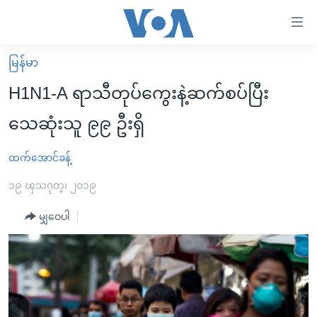
သုံး
ရ
လွယ်ကူ
မြန်မာ
မူလစာမျက်နှာ
စေ
H1N1-A ရာသီတုပ်ကွေးနဲ့ဆက်စပ်ပြီး
မြန်မာ
သည့်
သေဆုံးသူ ၉၉ ဦးရှိ
ကမ္ဘာ့သတင်းများ
Link
ဗွီဒီယို
နိုင်ငံတကာ
ထက်အောင်ခန့်
များ
သတင်းလွတ်လပ်ခွင့်
အမေရိကန်
၁၉ ၾသဂုတ္၊ ၂၀၁၉
ပင်မ
ရပ်ဝန်းတခု လမ်းတခု အလွန်
တရုတ်
အကြောင်းအရာ
မျှဝေပါ
သို့
အင်္ဂလိပ်စာလေ့လာမယ်
အစ္စရေး-ပါလက်စတိုင်း
ကျော်
အပတ်စဉ်ကဏ္ဍများ
အမေရိကန်သုံးအီဒီယံ
ကြည့်
ရေဒီယိုနှင့်ရုပ်သံ အချက်အလက်များ
မကြေးမုံရဲ့ အင်္ဂလိပ်စာ
ရေဒီယို
ရန်
ပင်မ
ရေဒီယို/တီဗွီအစီအစဉ်
ရုပ်ရှင်ထဲက အင်္ဂလိပ်စာ
တီဗွီ