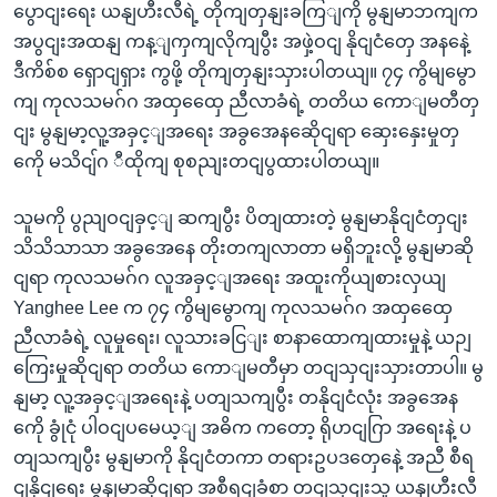
ပွောငျးရေး ယနျဟီးလီရဲ့ တိုကျတှနျးခကြျကို မွနျမာဘကျက
အပွငျးအထနျ ကန့ျကှကျလိုကျပွီး အဖှဲ့ဝငျ နိုငျငံတှေ အနနေဲ့
ဒီကိစ်စ ရှောငျရှား ကွဖို့ တိုကျတှနျးသှားပါတယျ။ ၇၄ ကွိမျမွော
ကျ ကုလသမဂ်ဂ အထှထှေေ ညီလာခံရဲ့ တတိယ ကောျမတီတှ
ငျး မွနျမာ့လူ့အခှင့ျအရေး အခွအေနဆေိုငျရာ ဆှေးနှေးမှုတှ
ကေို မသိငျ်ဂ ီထိုကျ စုစညျးတငျပွထားပါတယျ။
သူမကို ပွညျဝငျခှင့ျ ဆကျပွီး ပိတျထားတဲ့ မွနျမာနိုငျငံတှငျး
သိသိသာသာ အခွအေနေ တိုးတကျလာတာ မရှိဘူးလို့ မွနျမာဆို
ငျရာ ကုလသမဂ်ဂ လူအခှင့ျအရေး အထူးကိုယျစားလှယျ
Yanghee Lee က ၇၄ ကွိမျမွောကျ ကုလသမဂ်ဂ အထှထှေေ
ညီလာခံရဲ့ လူမှုရေး၊ လူသားခငြျး စာနာထောကျထားမှုနဲ့ ယဉျ
ကြေးမှုဆိုငျရာ တတိယ ကောျမတီမှာ တငျသှငျးသှားတာပါ။ မွ
နျမာ့ လူ့အခှင့ျအရေးနဲ့ ပတျသကျပွီး တနိုငျငံလုံး အခွအေန
ကေို ခွုံငုံ ပါဝငျပမေယ့ျ အဓိက ကတော့ ရိုဟငျဂြာ အရေးနဲ့ ပ
တျသကျပွီး မွနျမာကို နိုငျငံတကာ တရားဥပဒတှေနေဲ့ အညီ စီရ
ငျနိုငျရေး မွနျမာဆိုငျရာ အစီရငျခံစာ တငျသှငျးသူ ယနျဟီးလီ