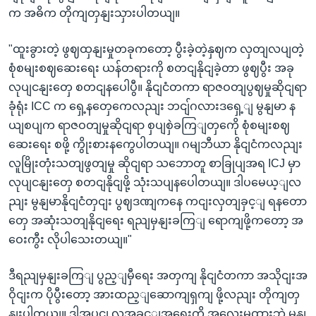
က အဓိက တိုကျတှနျးသှားပါတယျ။
"ထူးခွားတဲ့ ဖွဈထှနျးမှုတခုကတော့ ပွီးခဲ့တဲ့နှဈက လှတျလပျတဲ့
စုံစမျးစဈဆေးရေး ယန်တရားကို စတငျနိုငျခဲ့တာ ဖွဈပွီး အခု
လုပျငနျးတှေ စတငျနပေါပွီ။ နိုငျငံတကာ ရာဇဝတျပွဈမှုဆိုငျရာ
ခုံရုံး ICC က ရှေ့နတှေကေလညျး ဘငျ်ဂလားဒရှေ့ျ မွနျမာ န
ယျစပျက ရာဇဝတျမှုဆိုငျရာ စှပျစှဲခကြျတှကေို စုံစမျးစဈ
ဆေးရေး စဖို့ ကွိုးစားနကွေပါတယျ။ ဂမျဘီယာ နိုငျငံကလညျး
လူမြိုးတုံးသတျဖွတျမှု ဆိုငျရာ သဘောတူ စာခြုပျအရ ICJ မှာ
လုပျငနျးတှေ စတငျနိုငျဖို့ သုံးသပျနပေါတယျ။ ဒါပမေယ့ျလ
ညျး မွနျမာနိုငျငံတှငျး ပွဈဒဏျကနေ ကငျးလှတျခှင့ျ ရနတော
တှေ အဆုံးသတျနိုငျရေး ရညျမှနျးခကြျ ရောကျဖို့ကတော့ အ
ဝေးကွီး လိုပါသေးတယျ။"
ဒီရညျမှနျးခကြျ ပွည့ျမှီရေး အတှကျ နိုငျငံတကာ အသိုငျးအ
ဝိုငျးက ပိုပွီးတော့ အားထည့ျဆောကျရှကျ ဖို့လညျး တိုကျတှ
နျးပါတယျ။ ဒါ့အပွငျ လူ့အခှင့ျအရေးကို အလေးမထားဘဲ မွနျ