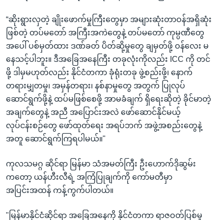
“ဆိုးရွားလှတဲ့ ချိုးဖောက်မှုကြီးတွေမှာ အများဆုံးတာဝန်အရှိဆုံး
ဖြစ်တဲ့ တပ်မတော် အကြီးအကဲတွေနဲ့ တပ်မတော် ကုမ္ပဏီတွေ
အပေါ် ပစ်မှတ်ထား ဒဏ်ခတ် ပိတ်ဆို့မှုတွေ ချမှတ်ဖို့ ဝန်လေး မ
နေသင့်ပါဘူး။ ဒီအခြေအနေကြီး တခုလုံးကိုလည်း ICC ကို တင်
ဖို့ ဒါမှမဟုတ်လည်း နိုင်ငံတကာ ခုံရုံးတခု ဖွဲ့စည်းဖို့၊ နောက်
တရားမျှတမှု၊ အမှန်တရား၊ နစ်နာမှုတွေ အတွက် ပြုလုပ်
ဆောင်ရွက်ဖို့နဲ့ ထပ်မဖြစ်စေဖို့ အာမခံချက် ရှိရေးဆိုတဲ့ ခိုင်မာတဲ့
အချက်တွေနဲ့ အညီ အပြောင်းအလဲ ဖော်ဆောင်နိုင်မယ့်
လုပ်ငန်းစဉ်တွေ ဖော်ထုတ်ရေး အရပ်ဘက် အဖွဲ့အစည်းတွေနဲ့
အတူ ဆောင်ရွက်ကြရပါမယ်။"
ကုလသမဂ္ဂ ဆိုင်ရာ မြန်မာ သံအမတ်ကြီး ဦးဟောက်ဒိုဆွမ်း
ကတော့ ယန်ဟီးလီရဲ့ အကြံပြုချက်ကို ကော်မတီမှာ
အပြင်းအထန် ကန့်ကွက်ပါတယ်။
"မြန်မာနိုင်ငံဆိုင်ရာ အခြေအနေကို နိုင်ငံတကာ ရာဇဝတ်ပြစ်မှု