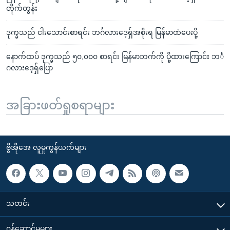
တိုက်တွန်း
ဒုက္ခသည် ငါးသောင်းစာရင်း ဘင်္ဂလားဒေ့ရှ်အစိုးရ မြန်မာထံပေးပို့
နောက်ထပ် ဒုက္ခသည် ၅၀,၀၀၀ စာရင်း မြန်မာဘက်ကို ပို့ထားကြောင်း ဘင်္
ဂလားဒေ့ရှ်ပြော
အခြားဖတ်ရှုစရာများ
ဗွီအိုအေ လူမှုကွန်ယက်များ
သတင်း
၀န်ဆောင်မှုများ