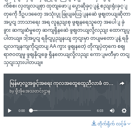
ကိစ်စ၊ လှတျလပျစှာ ထုတျဖောျ ပွောဆိုခှင့ျနဲ့ စညျးရုံးခှင့ျ
တှကေို ဒီဥပဒတှေေ အသုံးပွု ခြုပျခယြျနဆေဲ ဖွဈတယျဆိုတာ
အပွငျ ဘာသာရေး အရ လူနညျးစု ဖွဈနရေသူတှေ အပေါျ ခှဲ
ခွား ဆကျဆံမှုတှေ ဆကျရှိနဆေဲ ဖွဈတယျလို့လညျး ထောကျပွ
ပါတယျ။ ဒါ့အပွငျ ရခိုငျပွညျနယျ တှငျးမှာ တပျမတောျနဲ့ ရခို
ငျလကျနကျကိုငျတပျ AA ကွား ဖွဈနတေဲ့ တိုကျပှဲတှကေ စဈ
ရာဇဝတျမှု ဖွဈနိုငျခွေ ရှိနတေယျလို့လညျး ကောျမတီမှာ တငျ
သှငျးသှားပါတယျ။
မြန်မာ့လူ့အခွင့်အရေး ကုလအထွေထွေညီလာခံ တတိယကော်မတီမှာ အပြန်အလှန်ပြောဆို
by
ဗွီအိုအေသတင်းဌာန
No media source currently available
0:00
6:03
တိုက်ရိုက် လင့်ခ်