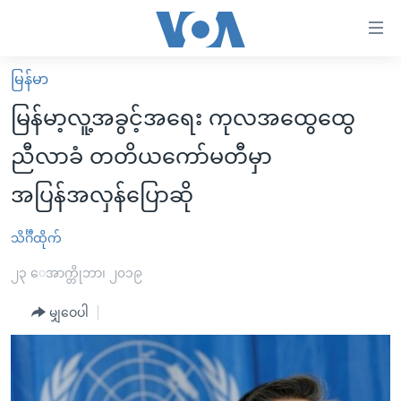
သုံး
ရ
လွယ်ကူ
မြန်မာ
မူလစာမျက်နှာ
စေ
မြန်မာ့လူ့အခွင့်အရေး ကုလအထွေထွေ
မြန်မာ
သည့်
ညီလာခံ တတိယကော်မတီမှာ
ကမ္ဘာ့သတင်းများ
Link
အပြန်အလှန်ပြောဆို
ဗွီဒီယို
နိုင်ငံတကာ
များ
သတင်းလွတ်လပ်ခွင့်
အမေရိကန်
ပင်မ
သိင်္ဂီထိုက်
ရပ်ဝန်းတခု လမ်းတခု အလွန်
တရုတ်
အကြောင်းအရာ
၂၃ ေအာက္တိုဘာ၊ ၂၀၁၉
သို့
အင်္ဂလိပ်စာလေ့လာမယ်
အစ္စရေး-ပါလက်စတိုင်း
ကျော်
မျှဝေပါ
အပတ်စဉ်ကဏ္ဍများ
အမေရိကန်သုံးအီဒီယံ
ကြည့်
ရေဒီယိုနှင့်ရုပ်သံ အချက်အလက်များ
မကြေးမုံရဲ့ အင်္ဂလိပ်စာ
ရေဒီယို
ရန်
ပင်မ
ရေဒီယို/တီဗွီအစီအစဉ်
ရုပ်ရှင်ထဲက အင်္ဂလိပ်စာ
တီဗွီ