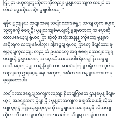
ငြျမှာ မဟုတျဘူးဆိုတာကိုလညျး မွနျမာဘကျက ထပျခါတ
လဲလဲ ပွောဆိုထားပွီး ဖွဈပါတယျ။"
ရခိုငျပွညျနယျတှငျးကနေ ဘငျ်ဂလားဒရှေ့ျဘကျ ထှကျပွေးရ
သူတှကေို စိစဈပွီး ပွနျလကျခံမယျလို့ မွနျမာဘကျက ပွောဆို
ထားပမေယ့ျ ရိုဟငျဂြာ ဆိုတဲ့ အသုံးအနှုနျးကိုတော့ မွနျမာ
အစိုးရက လကျမခံပါဘူး။ ဒါ့အပွငျ ရိုဟငျဂြာတှေ နိုငျငံသား ဖွ
ဈခှင့ျကိုလညျး တညျဆဲ ဥပဒတှေေ အရ စိစဈ ဆောငျရှကျရ
မယျလို့ မွနျမာဘကျက ပွောဆိုထားတာပါ။ ရိုဟငျဂြာ အဖွဈ
အသိအမှတျမပွုတာနဲ့ နိုငျငံသား အာမခံခကြျ မရှိတာက ဒုက်ခ
သညျတှေ ဌာနပွေနျရေး အတှကျ အဓိက အဟန့ျအတား တခု
ဖွဈနတောပါ။
ဘငျ်ဂလားဒရှေ့ျဘကျကလညျး ရိုဟငျဂြာတှေ ဌာနပွေနျနိုငျမ
ယ့ျ အခငျးအကငြျးမြိုး မွနျမာဘကျက ဖနျတီးပေးဖို့ လိုတ
ယျ၊ ပွဈမှုကြူးလှနျသူတှကေို အပွဈပေး အရေးယူဖို့ လိုတယျ
ဆိုတာကို ကောျမတီမှာ ကုလသမဂ်ဂ ဆိုငျရာ ဘငျ်ဂလားဒ