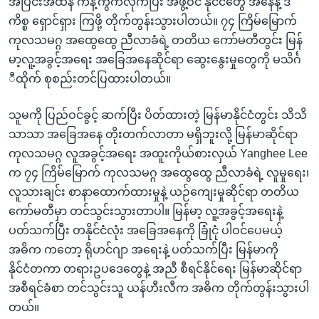
အပြင်းအထန် ကန့်ကွက်လိုက်ပြီး အဖွဲ့ဝင် နိုင်ငံတွေ အနေနဲ့ ဒီ
ကိစ္စ ရှောင်ရှား ကြဖို့ တိုက်တွန်းသွားပါတယ်။ ၇၄ ကြိမ်မြောက်
ကုလသမဂ္ဂ အထွေထွေ ညီလာခံရဲ့ တတိယ ကော်မတီတွင်း မြန်
မာ့လူ့အခွင့်အရေး အခြေအနေဆိုင်ရာ ဆွေးနွေးမှုတွေကို မသိင်္ဂ
ီထိုက် စုစည်းတင်ပြထားပါတယ်။
သူမကို ပြည်ဝင်ခွင့် ဆက်ပြီး ပိတ်ထားတဲ့ မြန်မာနိုင်ငံတွင်း သိသိ
သာသာ အခြေအနေ တိုးတက်လာတာ မရှိဘူးလို့ မြန်မာဆိုင်ရာ
ကုလသမဂ္ဂ လူအခွင့်အရေး အထူးကိုယ်စားလှယ် Yanghee Lee
က ၇၄ ကြိမ်မြောက် ကုလသမဂ္ဂ အထွေထွေ ညီလာခံရဲ့ လူမှုရေး၊
လူသားချင်း စာနာထောက်ထားမှုနဲ့ ယဉ်ကျေးမှုဆိုင်ရာ တတိယ
ကော်မတီမှာ တင်သွင်းသွားတာပါ။ မြန်မာ့ လူ့အခွင့်အရေးနဲ့
ပတ်သက်ပြီး တနိုင်ငံလုံး အခြေအနေကို ခြုံငုံ ပါဝင်ပေမယ့်
အဓိက ကတော့ ရိုဟင်ဂျာ အရေးနဲ့ ပတ်သက်ပြီး မြန်မာကို
နိုင်ငံတကာ တရားဥပဒေတွေနဲ့ အညီ စီရင်နိုင်ရေး မြန်မာဆိုင်ရာ
အစီရင်ခံစာ တင်သွင်းသူ ယန်ဟီးလီက အဓိက တိုက်တွန်းသွားပါ
တယ်။