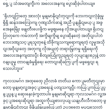
ရှေ့ျ သံအမတျကွီးက အလေးအနကျ ပွောဆိုခဲ့ပါတယျ။
"ရိုဟငျဂြာတှေ အားလုံး မွနျမာနိုငျငံတှငျးကို ဘေးကငျးလုံခွုံမှု
ရှိရှိ ဆန်ဒအလြောကျ ဂုဏျသိက်ခာနဲ့ အညီ ပွနျနိုငျမယ့ျ အခွ
အေနမြေိုး ဖနျတီးပေးဖို့က မဖွဈမနေ လိုအပျပါတယျ။ ရိုဟငျ
ဂြာတှကေ ကမ်ဘာကို အကွိမျကွိမျ ပွောဆိုနတေဲ့ အတိုငျးပါဘဲ
ဘေးဒဏျသင့ျရသူတှနေဲ့ ထိခိုကျသကျရောကျရတဲ့ လူမှုအသို
ငျးအဝိုငျးတှေ အတှကျ လိုအပျတဲ့ တရားမြှတမှု ရရှိရေးကို
အလေးအနကျထားပွီး စိတျခယြုံကွညျရတဲ့ လုပျငနျးစဉျနဲ့ တာ
ဝနျယူမှု တာဝနျခံမှုရှိရေး တောငျးဆိုခကြျကို မဖွရှေငျး ရ
သေးပါဘူး။"
ကုလသမဂ်ဂ အထှထှေေ ညီလာခံ တတိယ ကောျမတီတှငျးမှာ
တော့ မွနျမာ့လူ့အခှင့ျအရေးနဲ့ ပတျသကျပွီး ကယြျကယြျပွ
န့ျပွန့ျ ဆှေးနှေးခဲ့ကွတာပါ။ မွနျမာဆိုငျရာ ကုလသမဂ်ဂ လူ့အ
ခှင့ျအရေးဆိုငျရာ အထူးကိုယျစားလှယျ ယနျဟီးလီကတော့ မွ
နျမာနိုငျငံတှငျး ဖိနှိပျခြုပျခယြျတဲ့ ဥပဒတှေေ မပွငျသေးတဲ့