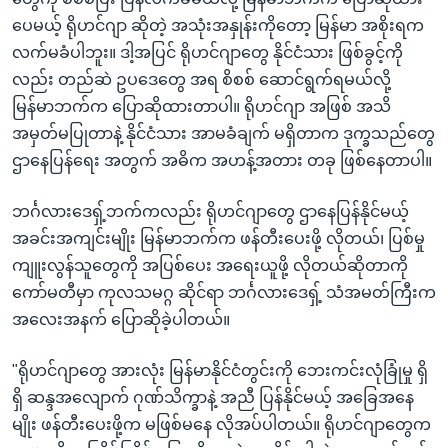
ပေမယ့် ရိုဟင်ဂျာ ဆိုတဲ့ အသုံးအနှုန်းကိုတော့ မြန်မာ အစိုးရက
လက်မခံပါဘူး။ ဒါ့အပြင် ရိုဟင်ဂျာတွေ နိုင်ငံသား ဖြစ်ခွင့်ကို
လည်း တည်ဆဲ ဥပဒေတွေ အရ စိစစ် ဆောင်ရွက်ရမယ်လို့
မြန်မာဘက်က ပြောဆိုထားတာပါ။ ရိုဟင်ဂျာ အဖြစ် အသိ
အမှတ်မပြုတာနဲ့ နိုင်ငံသား အာမခံချက် မရှိတာက ဒုက္ခသည်တွေ
ဌာနေပြန်ရေး အတွက် အဓိက အဟန့်အတား တခု ဖြစ်နေတာပါ။
ဘင်္ဂလားဒေရှ့်ဘက်ကလည်း ရိုဟင်ဂျာတွေ ဌာနေပြန်နိုင်မယ့်
အခင်းအကျင်းမျိုး မြန်မာဘက်က ဖန်တီးပေးဖို့ လိုတယ်၊ ပြစ်မှု
ကျူးလွန်သူတွေကို အပြစ်ပေး အရေးယူဖို့ လိုတယ်ဆိုတာကို
ကော်မတီမှာ ကုလသမဂ္ဂ ဆိုင်ရာ ဘင်္ဂလားဒေရှ့် သံအမတ်ကြီးက
အလေးအနက် ပြောဆိုခဲ့ပါတယ်။
"ရိုဟင်ဂျာတွေ အားလုံး မြန်မာနိုင်ငံတွင်းကို ဘေးကင်းလုံခြုံမှု ရှိ
ရှိ ဆန္ဒအလျောက် ဂုဏ်သိက္ခာနဲ့ အညီ ပြန်နိုင်မယ့် အခြေအနေ
မျိုး ဖန်တီးပေးဖို့က မဖြစ်မနေ လိုအပ်ပါတယ်။ ရိုဟင်ဂျာတွေက