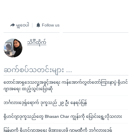
မျှဝေပါ
Follow us
သိင်္ဂီထိုက်
ဆက်စပ်သတင်းများ ...
တောင်အာရှဒေသလူ့အခွင့်အရေး ကန်အောက်လွှတ်တော်ကြားနာပွဲ ရိုဟင်
ဂျာအရေး ထည့်သွင်းပြောဆို
ဘင်္ဂလားဒေ့ရှ်ရောက် ဒုက္ခသည် ၂၉ ဦး နေရပ်ပြန်
ရိုဟင်ဂျာဒုက္ခသည်တွေ Bhasan Char ကျွန်းကို ပြောင်းရွှေ့လိုသလား
မြန်မာကို ရိုဟင်ဂျာအရေး ဖိအားပေးဖို့ ဂျာမဏီကို ဘင်္ဂလားဒေ့ရှ်