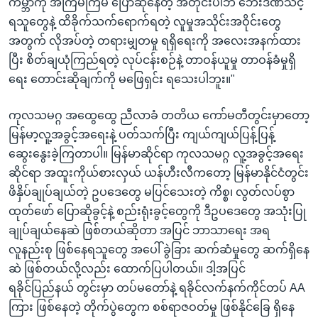
ကမ္ဘာကို အကြိမ်ကြိမ် ပြောဆိုနေတဲ့ အတိုင်းပါဘဲ ဘေးဒဏ်သင့်
ရသူတွေနဲ့ ထိခိုက်သက်ရောက်ရတဲ့ လူမှုအသိုင်းအဝိုင်းတွေ
အတွက် လိုအပ်တဲ့ တရားမျှတမှု ရရှိရေးကို အလေးအနက်ထား
ပြီး စိတ်ချယုံကြည်ရတဲ့ လုပ်ငန်းစဉ်နဲ့ တာဝန်ယူမှု တာဝန်ခံမှုရှိ
ရေး တောင်းဆိုချက်ကို မဖြေရှင်း ရသေးပါဘူး။"
ကုလသမဂ္ဂ အထွေထွေ ညီလာခံ တတိယ ကော်မတီတွင်းမှာတော့
မြန်မာ့လူ့အခွင့်အရေးနဲ့ ပတ်သက်ပြီး ကျယ်ကျယ်ပြန့်ပြန့်
ဆွေးနွေးခဲ့ကြတာပါ။ မြန်မာဆိုင်ရာ ကုလသမဂ္ဂ လူ့အခွင့်အရေး
ဆိုင်ရာ အထူးကိုယ်စားလှယ် ယန်ဟီးလီကတော့ မြန်မာနိုင်ငံတွင်း
ဖိနှိပ်ချုပ်ချယ်တဲ့ ဥပဒေတွေ မပြင်သေးတဲ့ ကိစ္စ၊ လွတ်လပ်စွာ
ထုတ်ဖော် ပြောဆိုခွင့်နဲ့ စည်းရုံးခွင့်တွေကို ဒီဥပဒေတွေ အသုံးပြု
ချုပ်ချယ်နေဆဲ ဖြစ်တယ်ဆိုတာ အပြင် ဘာသာရေး အရ
လူနည်းစု ဖြစ်နေရသူတွေ အပေါ် ခွဲခြား ဆက်ဆံမှုတွေ ဆက်ရှိနေ
ဆဲ ဖြစ်တယ်လို့လည်း ထောက်ပြပါတယ်။ ဒါ့အပြင်
ရခိုင်ပြည်နယ် တွင်းမှာ တပ်မတော်နဲ့ ရခိုင်လက်နက်ကိုင်တပ် AA
ကြား ဖြစ်နေတဲ့ တိုက်ပွဲတွေက စစ်ရာဇဝတ်မှု ဖြစ်နိုင်ခြေ ရှိနေ