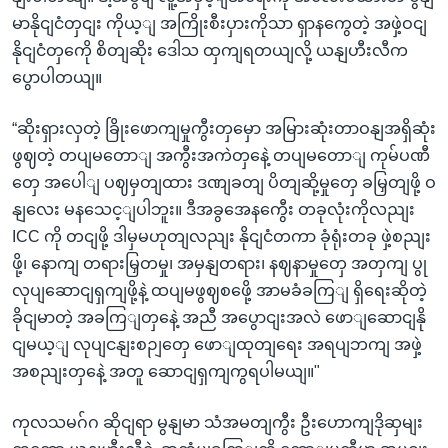
မာနိုငျငံတှငျး ကိုယ့ျ အကြိုးစီးပှားကိုသာ ရှာနကွေတဲ့ အဖှဲ့ဝငျ
နိုငျငံတှကေို စိတျဆိုး ဒေါသ ထှကျရတယျလို့ ယနျဟီးလီက
ပွောပါတယျ။
“ဆိုးရှားလှတဲ့ ခြိုးဖောကျမှုကွီးတှမှော အမြားဆုံးတာဝနျအရှိဆုံး
ဖွဈတဲ့ တပျမတောျ အကွီးအကဲတှနေဲ့ တပျမတောျ ကုမ်ပဏီ
တှေ အပေါျ ပဈမှတျထား ဒဏျခတျ ပိတျဆို့မှုတှေ ခမြှတျဖို့ ဝ
နျလေး မနသေင့ျပါဘူး။ ဒီအခွအေနကွေီး တခုလုံးကိုလညျး
ICC ကို တငျဖို့ ဒါမှမဟုတျလညျး နိုငျငံတကာ ခုံရုံးတခု ဖှဲ့စညျး
ဖို့၊ နောကျ တရားမြှတမှု၊ အမှနျတရား၊ နဈနာမှုတှေ အတှကျ ပွု
လုပျဆောငျရှကျဖို့နဲ့ ထပျမဖွဈစဖေို့ အာမခံခကြျ ရှိရေးဆိုတဲ့
ခိုငျမာတဲ့ အခကြျတှနေဲ့ အညီ အပွောငျးအလဲ ဖောျဆောငျနို
ငျမယ့ျ လုပျငနျးစဉျတှေ ဖောျထုတျရေး အရပျဘကျ အဖှဲ့
အစညျးတှနေဲ့ အတူ ဆောငျရှကျကွရပါမယျ။"
ကုလသမဂ်ဂ ဆိုငျရာ မွနျမာ သံအမတျကွီး ဦးဟောကျဒိုဆှမျး