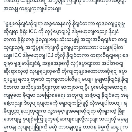
ကတော့ ယနျဟီးလီရဲ့ အကွံပွုခကြျကို ကောျမတီမှာ အပွငျး
အထနျ ကန့ျကှကျပါတယျ။
"မွနျမာနိုငျငံဆိုငျရာ အခွအေနကေို နိုငျငံတကာ ရာဇဝတျပွဈမှု
ဆိုငျရာ ခုံရုံး ICC ကို လှှဲပွောငျးဖို့ ဒါမှမဟုတျလညျး နိုငျငံ
တကာ ခုံရုံးတခု ဖှဲ့စညျးရေး သုံးသပျဖို့ အထူးအစီရငျခံစာ တငျ
သှငျးသူရဲ့ အကွံပွုခကြျကို ပွတျပွတျသားသား ပယျခပြါတ
ယျ။ ICC ဒါမှမဟုတျ ICJ တို့လို နိုငျငံတကာ တရားစီရငျရေး စန
ဈမှာ မွနျမာနိုငျငံရဲ့ အခွအေနကေို လှှဲပွောငျးတာ အပါအဝငျ
ဆိုးရှားလှတဲ့ လုပျရပျတှကေို တိုကျတှနျးနတောဟာဆိုရငျ ပွော
ငျးပွနျ ရလဒျတှဘေဲ ထှကျလာပါလိမ့ျမယျ။ မွနျမာနိုငျငံနဲ့ နိုငျ
ငံတကာ အသိုငျးအဝိုငျးကွား ဆကျလကျပွီး ပူးပေါငျးဆောငျရှ
ကျမှုတှေ ခိုငျမာ သခြောစရေေး အတှကျ အဖှဲ့ဝငျ နိုငျငံတှေ အန
နေဲ့လညျး ဒီလုပျရပျတှကေို ရှောငျကဉြျဖို့ လိုအပျပါတယျ။ ရ
ခိုငျပွညျနယျတှငျးက လူ့အခှင့ျအရေးဆိုငျရာ ဆိုးရှားတဲ့ ခြိုး
ဖောကျမှု စှပျစှဲခကြျတှနေဲ့ ဆကျစပျလို့လညျး ဘယျလို မမှနျ
မကနျ လုပျရပျမြိုးကို မဆို တာဝနျယူမှု တာဝနျခံမှုကို ဆန့ျက