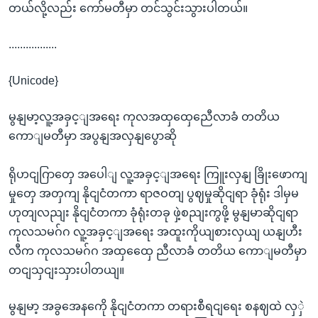
တယ်လို့လည်း ကော်မတီမှာ တင်သွင်းသွားပါတယ်။
.................
{Unicode}
မွနျမာ့လူ့အခှင့ျအရေး ကုလအထှထှေညေီလာခံ တတိယ
ကောျမတီမှာ အပွနျအလှနျပွောဆို
ရိုဟငျဂြာတှေ အပေါျ လူ့အခှင့ျအရေး ကြူးလှနျ ခြိုးဖောကျ
မှုတှေ အတှကျ နိုငျငံတကာ ရာဇဝတျ ပွဈမှုဆိုငျရာ ခုံရုံး ဒါမှမ
ဟုတျလညျး နိုငျငံတကာ ခုံရုံးတခု ဖှဲ့စညျးကွဖို့ မွနျမာဆိုငျရာ
ကုလသမဂ်ဂ လူ့အခှင့ျအရေး အထူးကိုယျစားလှယျ ယနျဟီး
လီက ကုလသမဂ်ဂ အထှထှေေ ညီလာခံ တတိယ ကောျမတီမှာ
တငျသှငျးသှားပါတယျ။
မွနျမာ့ အခွအေနကေို နိုငျငံတကာ တရားစီရငျရေး စနဈထဲ လှှဲ