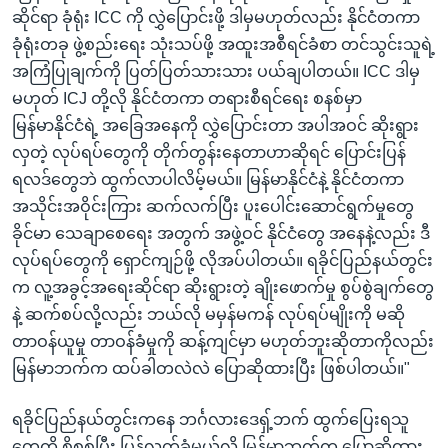
ဆိုင်ရာ ခုံရုံး ICC ကို လွှဲပြောင်းဖို့ ဒါမှမဟုတ်လည်း နိုင်ငံတကာ
ခုံရုံးတခု ဖွဲ့စည်းရေး သုံးသပ်ဖို့ အထူးအစီရင်ခံစာ တင်သွင်းသူရဲ့
အကြံပြုချက်ကို ပြတ်ပြတ်သားသား ပယ်ချပါတယ်။ ICC ဒါမှ
မဟုတ် ICJ တို့လို နိုင်ငံတကာ တရားစီရင်ရေး စနစ်မှာ
မြန်မာနိုင်ငံရဲ့ အခြေအနေကို လွှဲပြောင်းတာ အပါအဝင် ဆိုးရွား
လှတဲ့ လုပ်ရပ်တွေကို တိုက်တွန်းနေတာဟာဆိုရင် ပြောင်းပြန်
ရလဒ်တွေဘဲ ထွက်လာပါလိမ့်မယ်။ မြန်မာနိုင်ငံနဲ့ နိုင်ငံတကာ
အသိုင်းအဝိုင်းကြား ဆက်လက်ပြီး ပူးပေါင်းဆောင်ရွက်မှုတွေ
ခိုင်မာ သေချာစေရေး အတွက် အဖွဲ့ဝင် နိုင်ငံတွေ အနေနဲ့လည်း ဒီ
လုပ်ရပ်တွေကို ရှောင်ကျဉ်ဖို့ လိုအပ်ပါတယ်။ ရခိုင်ပြည်နယ်တွင်း
က လူ့အခွင့်အရေးဆိုင်ရာ ဆိုးရွားတဲ့ ချိုးဖောက်မှု စွပ်စွဲချက်တွေ
နဲ့ ဆက်စပ်လို့လည်း ဘယ်လို မမှန်မကန် လုပ်ရပ်မျိုးကို မဆို
တာဝန်ယူမှု တာဝန်ခံမှုကို ဆန့်ကျင်မှာ မဟုတ်ဘူးဆိုတာကိုလည်း
မြန်မာဘက်က ထပ်ခါတလဲလဲ ပြောဆိုထားပြီး ဖြစ်ပါတယ်။"
ရခိုင်ပြည်နယ်တွင်းကနေ ဘင်္ဂလားဒေရှ့်ဘက် ထွက်ပြေးရသူ
တွေကို စိစစ်ပြီး ပြန်လက်ခံမယ်လို့ မြန်မာဘက်က ပြောဆိုထား