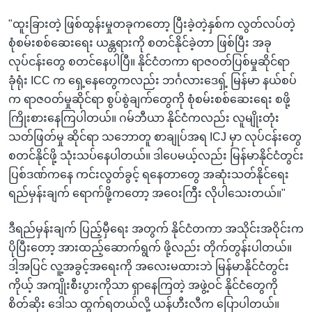
"ထူးခြားတဲ့ ဖြစ်ထွန်းမှုတခုကတော့ ပြီးခဲ့တဲ့နှစ်က လွတ်လပ်တဲ့
စုံစမ်းစစ်ဆေးရေး ယန္တရားကို စတင်နိုင်ခဲ့တာ ဖြစ်ပြီး အခု
လုပ်ငန်းတွေ စတင်နေပါပြီ။ နိုင်ငံတကာ ရာဇဝတ်ပြစ်မှုဆိုင်ရာ
ခုံရုံး ICC က ရှေ့နေတွေကလည်း ဘင်္ဂလားဒေရှ့် မြန်မာ နယ်စပ်
က ရာဇဝတ်မှုဆိုင်ရာ စွပ်စွဲချက်တွေကို စုံစမ်းစစ်ဆေးရေး စဖို့
ကြိုးစားနေကြပါတယ်။ ဂမ်ဘီယာ နိုင်ငံကလည်း လူမျိုးတုံး
သတ်ဖြတ်မှု ဆိုင်ရာ သဘောတူ စာချုပ်အရ ICJ မှာ လုပ်ငန်းတွေ
စတင်နိုင်ဖို့ သုံးသပ်နေပါတယ်။ ဒါပေမယ့်လည်း မြန်မာနိုင်ငံတွင်း
ပြစ်ဒဏ်ကနေ ကင်းလွတ်ခွင့် ရနေတာတွေ အဆုံးသတ်နိုင်ရေး
ရည်မှန်းချက် ရောက်ဖို့ကတော့ အဝေးကြီး လိုပါသေးတယ်။"
ဒီရည်မှန်းချက် ပြည့်မှီရေး အတွက် နိုင်ငံတကာ အသိုင်းအဝိုင်းက
ပိုပြီးတော့ အားထည့်ဆောက်ရွက် ဖို့လည်း တိုက်တွန်းပါတယ်။
ဒါ့အပြင် လူ့အခွင့်အရေးကို အလေးမထားဘဲ မြန်မာနိုင်ငံတွင်း
ကိုယ့် အကျိုးစီးပွားကိုသာ ရှာနေကြတဲ့ အဖွဲ့ဝင် နိုင်ငံတွေကို
စိတ်ဆိုး ဒေါသ ထွက်ရတယ်လို့ ယန်ဟီးလီက ပြောပါတယ်။