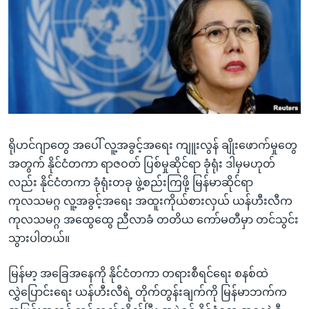
အ
သုတပဒေသာ အင်္ဂလိပ်စာ
ညွန်း
Learning English
စာမျက်နှာ
သို့
ဗွီအိုအေ လူမှုကွန်ယက်များ
ကျော်
ကြည့်
ရန်
ဘာသာစကားများ
ရှာဖွေ
ရိုဟင်ဂျာတွေ အပေါ် လူ့အခွင့်အရေး ကျူးလွန် ချိုးဖောက်မှုတွေ
ရန်
အတွက် နိုင်ငံတကာ ရာဇဝတ် ပြစ်မှုဆိုင်ရာ ခုံရုံး ဒါမှမဟုတ်
နေရာ
လည်း နိုင်ငံတကာ ခုံရုံးတခု ဖွဲ့စည်းကြဖို့ မြန်မာဆိုင်ရာ
သို့
ကုလသမဂ္ဂ လူ့အခွင့်အရေး အထူးကိုယ်စားလှယ် ယန်ဟီးလီက
ကျော်
ကုလသမဂ္ဂ အထွေထွေ ညီလာခံ တတိယ ကော်မတီမှာ တင်သွင်း
ရန်
သွားပါတယ်။
မြန်မာ့ အခြေအနေကို နိုင်ငံတကာ တရားစီရင်ရေး စနစ်ထဲ
လွှဲပြောင်းရေး ယန်ဟီးလီရဲ့ တိုက်တွန်းချက်ကို မြန်မာဘက်က