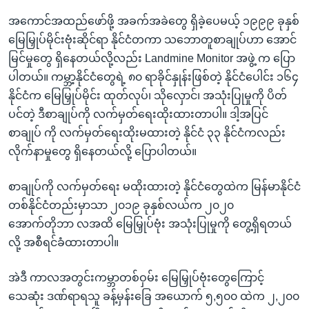
အကောင်အထည်ဖော်ဖို့ အခက်အခဲတွေ ရှိခဲ့ပေမယ့် ၁၉၉၉ ခုနှစ်
မြေမြှုပ်မိုင်းဗုံးဆိုင်ရာ နိုင်ငံတကာ သဘောတူစာချုပ်ဟာ အောင်
မြင်မှုတွေ ရှိနေတယ်လို့လည်း Landmine Monitor အဖွဲ့ က ပြော
ပါတယ်။ ကမ္ဘာ့နိုင်ငံတွေရဲ့ ၈၀ ရာခိုင်နှုန်းဖြစ်တဲ့ နိုင်ငံပေါင်း ၁၆၄
နိုင်ငံက မြေမြှုပ်မိုင်း ထုတ်လုပ်၊ သိုလှောင်၊ အသုံးပြုမှုကို ပိတ်
ပင်တဲ့ ဒီစာချုပ်ကို လက်မှတ်ရေးထိုးထားတာပါ။ ဒါ့အပြင်
စာချုပ် ကို လက်မှတ်ရေးထိုးမထားတဲ့ နိုင်ငံ ၃၃ နိုင်ငံကလည်း
လိုက်နာမှုတွေ ရှိနေတယ်လို့ ပြောပါတယ်။
စာချုပ်ကို လက်မှတ်ရေး မထိုးထားတဲ့ နိုင်ငံတွေထဲက မြန်မာနိုင်ငံ
တစ်နိုင်ငံတည်းမှာသာ ၂၀၁၉ ခုနှစ်လယ်က ၂၀၂၀
အောက်တိုဘာ လအထိ မြေမြှုပ်ဗုံး အသုံးပြုမှုကို တွေ့ရှိရတယ်
လို့ အစီရင်ခံထားတာပါ။
အဲဒီ ကာလအတွင်းကမ္ဘာတစ်ဝှမ်း မြေမြှုပ်ဗုံးတွေကြောင့်
သေဆုံး ဒဏ်ရာရသူ ခန့်မှန်းခြေ အယောက် ၅,၅၀၀ ထဲက ၂,၂၀၀