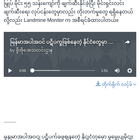
မြှုပ် မိုင်း ၅၅ သန်းကျော်ကို ဖျက်ဆီးနိုင်ခဲ့ပြီး မိုင်းရှင်းလင်း
ဖျက်ဆီးရေး လုပ်ငန်းတွေမှာလည်း တိုးတက်မှုတွေ ရရှိနေတယ်
လို့လည်း Landmine Monitor က အစီရင်ခံထားပါတယ်။
မြန်မာအပါအဝင် ပဋိပက္ခဖြစ်နေတဲ့ နိုင်ငံတွေမှာ မြေမြှုပ်မိုင်းကြောင့် သေဆုံးမှုများပြား
by
ဗွီအိုအေသတင်းဌာန
No media source currently available
0:00
1:51
တိုက်ရိုက် လင့်ခ်
..........
မွနျမာအပါအဝငျ ပဋိပက်ခဖွဈနတေဲ့ နိုငျငံတှမှော မွမွှေုပျမိုငျး