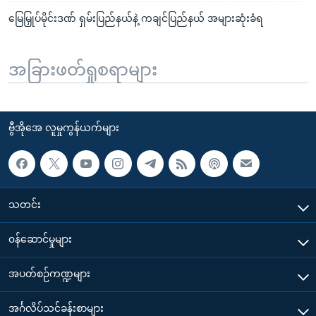
မြေမြှုပ်မိုင်းဒဏ် ရှမ်းပြည်နယ်နဲ့ ကချင်ပြည်နယ် အများဆုံးခံရ
အခြားဖတ်ရှုစရာများ
ဗွီအိုအေ လူမှုကွန်ယက်များ
သတင်း
၀န်ဆောင်မှုများ
အပတ်စဉ်ကဏ္ဍများ
အင်္ဂလိပ်သင်ခန်းစာများ