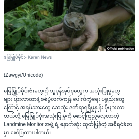
အ
သုတပဒေသာ အင်္ဂလိပ်စာ
ညွန်း
Learning English
စာမျက်နှာ
သို့
ဗွီအိုအေ လူမှုကွန်ယက်များ
ကျော်
ကြည့်
ရန်
ဘာသာစကားများ
မြေမြှုပ်မိုင်း- Karen News
ရှာဖွေ
ရန်
(Zawgyi/Unicode)
နေရာ
သို့
မြေမြှုပ်မိုင်းဗုံးတွေကို သူပုန်အုပ်စုတွေက အသုံးပြုမှုတွေ
ကျော်
များပြားလာတာနဲ့ စစ်ပွဲလက်ကျန် ပေါက်ကွဲရေး ပစ္စည်းတွေ
ရန်
ကြောင့် အရပ်သားတွေ သေဆုံး ဒဏ်ရာရရှိမှုနှုန်း ပိုများလာ
တယ်လို့ မြေမြှုပ်ဗုံးအသုံးပြုမှုကို စောင့်ကြည့်လေ့လာတဲ့
Landmine Monitor အဖွဲ့ ရဲ့ နောက်ဆုံး ထုတ်ပြန်တဲ့ အစီရင်ခံစာ
မှာ ဖော်ပြထားပါတယ်။