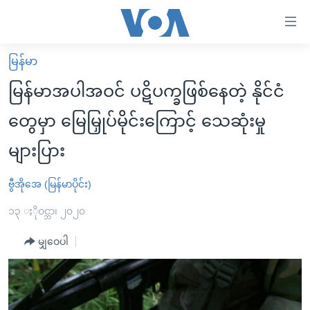
သုံး
ရ
လွယ်ကူ
မြန်မာ
မူလစာမျက်နှာ
စေ
မြန်မာအပါအဝင် ပဋိပက္ခဖြစ်နေတဲ့ နိုင်ငံ
မြန်မာ
သည့်
တွေမှာ မြေမြှုပ်မိုင်းကြောင့် သေဆုံးမှု
ကမ္ဘာ့သတင်းများ
Link
များပြား
ဗွီဒီယို
နိုင်ငံတကာ
များ
သတင်းလွတ်လပ်ခွင့်
အမေရိကန်
ပင်မ
ဗွီအိုအေ (မြန်မာပိုင်း)
ရပ်ဝန်းတခု လမ်းတခု အလွန်
တရုတ်
အကြောင်းအရာ
၁၃ ႏိုဝင္ဘာ၊ ၂၀၂၀
သို့
အင်္ဂလိပ်စာလေ့လာမယ်
အစ္စရေး-ပါလက်စတိုင်း
ကျော်
မျှဝေပါ
အပတ်စဉ်ကဏ္ဍများ
အမေရိကန်သုံးအီဒီယံ
ကြည့်
ရေဒီယိုနှင့်ရုပ်သံ အချက်အလက်များ
မကြေးမုံရဲ့ အင်္ဂလိပ်စာ
ရေဒီယို
ရန်
ပင်မ
ရေဒီယို/တီဗွီအစီအစဉ်
ရုပ်ရှင်ထဲက အင်္ဂလိပ်စာ
တီဗွီ