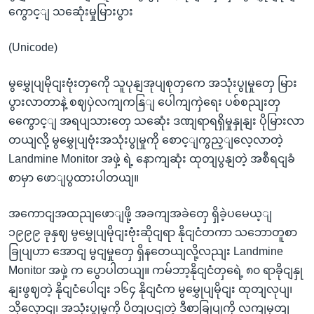
ကွောင့ျ သဆေုံးမှုမြားပွား
(Unicode)
မွမွှေုပျမိုငျးဗုံးတှကေို သူပုနျအုပျစုတှကေ အသုံးပွုမှုတှေ မြား
ပွားလာတာနဲ့ စဈပှဲလကျကနြျ ပေါကျကှဲရေး ပစ်စညျးတှ
ကွေောင့ျ အရပျသားတှေ သဆေုံး ဒဏျရာရရှိမှုနှုနျး ပိုမြားလာ
တယျလို့ မွမွှေုပျဗုံးအသုံးပွုမှုကို စောင့ျကွည့ျလေ့လာတဲ့
Landmine Monitor အဖှဲ့ ရဲ့ နောကျဆုံး ထုတျပွနျတဲ့ အစီရငျခံ
စာမှာ ဖောျပွထားပါတယျ။
အကောငျအထညျဖောျဖို့ အခကျအခဲတှေ ရှိခဲ့ပမေယ့ျ
၁၉၉၉ ခုနှဈ မွမွှေုပျမိုငျးဗုံးဆိုငျရာ နိုငျငံတကာ သဘောတူစာ
ခြုပျဟာ အောငျ မွငျမှုတှေ ရှိနတေယျလို့လညျး Landmine
Monitor အဖှဲ့ က ပွောပါတယျ။ ကမ်ဘာ့နိုငျငံတှရေဲ့ ၈၀ ရာခိုငျနှု
နျးဖွဈတဲ့ နိုငျငံပေါငျး ၁၆၄ နိုငျငံက မွမွှေုပျမိုငျး ထုတျလုပျ၊
သိုလှောငျ၊ အသုံးပွုမှုကို ပိတျပငျတဲ့ ဒီစာခြုပျကို လကျမှတျ