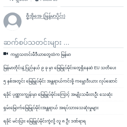
ဗွီအိုအေ (မြန်မာပိုင်း)
ဆက်စပ်သတင်းများ ...
ကမ္ဘာ့သတင်းမီဒီယာတွေထဲက မြန်မာ
မြန်မာတိုင်းနဲ့ ပြည်နယ် ၉ ခု မှာ မြေမြုပ်မိုင်းတွေရှိနေဆဲ EU သတိပေး
၅ နှစ်အတွင်း မြေမြှုပ်မိုင်း အန္တရာယ်ကင်းဖို့ ကမ္ဘောဒီးယား လုပ်ဆောင်
ရခိုင် ပုဏ္ဏားကျွန်းမှာ မြေမြှုပ်မိုင်းကြောင့် အမျိုးသမီးတဦး သေဆုံး
ရှမ်းမြောက်မြေမြုပ်မိုင်းအန္တရာယ် အရပ်သားသေဆုံးမှုများ
ရခိုင် မင်းပြား မြေမြှုပ်မိုင်းကွဲလို့ လူ ၈ ဦး ဒဏ်ရာရ