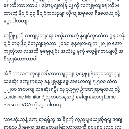
ရေးထိုးထားတာပါ။ ဒါ့အပွငျစာခြုပျ ကို လကျမှတျရေးထိုးမ
ထားတဲ့ နိုငျငံ ၃၃ နိုငျငံကလညျး လိုကျနာမှုတှေ ရှိနတေယျလို့
ပွောပါတယျ။
စာခြုပျကို လကျမှတျရေး မထိုးထားတဲ့ နိုငျငံတှထေဲက မွနျမာနို
ငျငံ တဈနိုငျငံတညျးမှာသာ ၂၀၁၉ ခုနှဈလယျက ၂၀၂၀ အော
ကျတိုဘာ လအထိ မွမွှေုပျဗုံး အသုံးပွုမှုကို တှေ့ရှိရတယျလို့ အ
စီရငျခံထားတာပါ။
အဲဒီ ကာလအတှငျးကမ်ဘာတဈဝှမျး မွမွှေုပျဗုံးတှကွေောင့ျ
သဆေုံး ဒဏျရာရသူ ခန့ျမှနျးခွေ အယောကျ ၅,၅၀၀ ထဲက
၂,၂၀၀ အသကျ သဆေုံးရပွီး လူ ၃,၃၅၇ ဦးဒဏျရာရတယျလို့
Landmine Monitor ရဲ့သုတသေနအဖှဲ့ ခေါငျးဆောငျ Lorne
Persi က VOA ကိုပွော ပါတယျ။
“သဆေုံးသူနဲ့ ဒဏျရာရရှိသူ အခြိုးကို ကွည့ျမယျဆိုရငျ ဒဏျ
ရာရသူ ဦးရကေ အဆမတနျ မြားပွားတာကို ရှငျးရှငျးလငျးလ