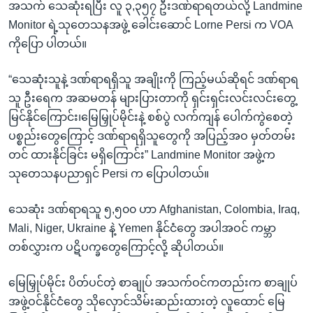
အသက် သေဆုံးရပြီး လူ ၃,၃၅၇ ဦးဒဏ်ရာရတယ်လို့ Landmine
Monitor ရဲ့သုတေသနအဖွဲ့ ခေါင်းဆောင် Lorne Persi က VOA
ကိုပြော ပါတယ်။
“သေဆုံးသူနဲ့ ဒဏ်ရာရရှိသူ အချိုးကို ကြည့်မယ်ဆိုရင် ဒဏ်ရာရ
သူ ဦးရေက အဆမတန် များပြားတာကို ရှင်းရှင်းလင်းလင်းတွေ့
မြင်နိုင်ကြောင်း၊မြေမြှုပ်မိုင်းနဲ့ စစ်ပွဲ လက်ကျန် ပေါက်ကွဲစေတဲ့
ပစ္စည်းတွေကြောင့် ဒဏ်ရာရရှိသူတွေကို အပြည့်အဝ မှတ်တမ်း
တင် ထားနိုင်ခြင်း မရှိကြောင်း” Landmine Monitor အဖွဲ့က
သုတေသနပညာရှင် Persi က ပြောပါတယ်။
သေဆုံး ဒဏ်ရာရသူ ၅,၅၀၀ ဟာ Afghanistan, Colombia, Iraq,
Mali, Niger, Ukraine နဲ့ Yemen နိုင်ငံတွေ အပါအဝင် ကမ္ဘာ
တစ်လွှားက ပဋိပက္ခတွေကြောင့်လို့ ဆိုပါတယ်။
မြေမြှုပ်မိုင်း ပိတ်ပင်တဲ့ စာချုပ် အသက်ဝင်ကတည်းက စာချုပ်
အဖွဲ့ဝင်နိုင်ငံတွေ သိုလှောင်သိမ်းဆည်းထားတဲ့ လူထောင် မြေ