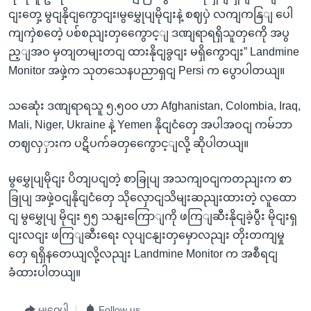
ငျးတှေ့ မွငျနိုငျကွောငျး၊မွမွှေုပျမိုငျးနဲ့ စဈပှဲ လကျကနြျ ပေါ
ကျကှဲစတေဲ့ ပစ်စညျးတှကွေောင့ျ ဒဏျရာရရှိသူတှကေို အပွ
ည့ျအဝ မှတျတမျးတငျ ထားနိုငျခွငျး မရှိကွောငျး” Landmine
Monitor အဖှဲ့က သုတသေနပညာရှငျ Persi က ပွောပါတယျ။
သဆေုံး ဒဏျရာရသူ ၅,၅၀၀ ဟာ Afghanistan, Colombia, Iraq,
Mali, Niger, Ukraine နဲ့ Yemen နိုငျငံတှေ အပါအဝငျ ကမ်ဘာ
တဈလှှားက ပဋိပက်ခတှကွေောင့ျလို့ ဆိုပါတယျ။
မွမွှေုပျမိုငျး ပိတျပငျတဲ့ စာခြုပျ အသကျဝငျကတညျးက စာ
ခြုပျ အဖှဲ့ဝငျနိုငျငံတှေ သိုလှောငျသိမျးဆညျးထားတဲ့ လူထော
ငျ မွမွှေုပျ မိုငျး ၅၅ သနျးကြောျကို ဖကြျဆီးနိုငျခဲ့ပွီး မိုငျးရှ
ငျးလငျး ဖကြျဆီးရေး လုပျငနျးတှမှောလညျး တိုးတကျမှု
တှေ ရရှိနတေယျလို့လညျး Landmine Monitor က အစီရငျ
ခံထားပါတယျ။
မျှဝေပါ
Follow us