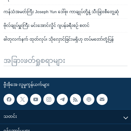
ကန်သံအမတ်ကြီး Joseph Yun ဒေါ်စု၊ ကာချုပ်တို့နဲ့ သီးခြားစီတွေ့ဆုံ
ဗိုလ်ချုပ်မှူးကြီး မင်းအောင်လှိုင် ဂျပန်ခရီးစဉ် စတင်
ဓါတုလက်နက် ထုတ်လုပ်၊ သိုလှောင်ခြင်းမရှိဟု တပ်မတော်တုံ့ပြန်
အခြားဖတ်ရှုစရာများ
ဗွီအိုအေ လူမှုကွန်ယက်များ
သတင်း
၀န်ဆောင်မှုများ