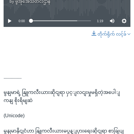
by
ဗွီအိုအေသတင်းဌာန
No media source currently available
0:00
1:19
တိုက်ရိုက် လင့်ခ်
...............
မွနျမာရဲ့ နြူကလီးယားဆိုငျရာ ပှင့ျလငျးမှုမရှိတဲ့အပေါျ
ကနျ စိုးရိမျဆဲ
(Unicode)
မွနျမာနိုငျငံဟာ နြူကလီးယားမပွန့ျပှားရေးဆိုငျရာ စာခြုပျ