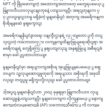
NPT ကို ခြိုးဖောကျတဲ့ အထောကျအထားတှေ မတှေ့ရပမေယ့ျ
နြူကလီးယားလုပျငနျးတှနေဲ့ ပတျသကျပွီး အရငျတုနျးက ပှ
င့ျလငျးမွငျသာမှု မရှိခဲ့တဲ့ မွနျမာနိုငျငံ အတှကျ အမရေိကနျက
စိုးရိမျနဆေဲ ဖွဈကွောငျး
အမရေိကနျနိုငျငံခွားရေး ဝနျကွီးဌာနရဲ့ လှှတျတောျကို တငျ
သှငျးတဲ့ ကမ်ဘာတလှှား လကျနကျထိနျးခြုပျရေးဆိုငျရာ အ
မရေိကနျရဲ့ တှေ့ရှိခကြျ နှဈပတျလညျ အနှဈခြုပျ အစီရငျခံ
စာမှာ ဖေါျပွထားပါတယျ။
မွနျမာနိုငျငံမှာ အရပျဘကျအစိုးရ အုပျခြုပျနပေမေယ့ျ စဈ
တပျက သူ့လုပျဆောငျမှုတှကေို အရပျသား အစိုးရကို အခုထိ
လညျး တငျပွမှု မရှိဘူးလို့လညျး ဖေါျပွထားပါတယျ။
ဒါ့အပွငျ မွနျမာနိုငျငံဟာ ၂၀၀၃ ခုနှဈမှာ နြူကလီးယား လုပျ
ဆောငျမှုနဲ့ပတျသကျပွီး မွနျမာဘကျက လိုကျနာမယ့ျ နောကျ
ဆကျတှဲလုပျဆောငျဖို့ (AP) သဘောတူညီခကြျ ကို လကျမှ