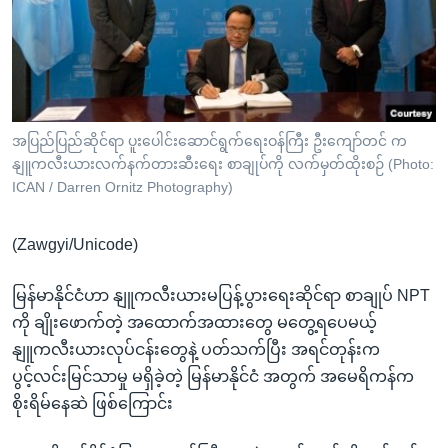
အ
သုတပဒေသာ အင်္ဂလိပ်စာ
ညွန်း
Learning English
စာမျက်နှာ
သို့
ဗွီအိုအေ လူမှုကွန်ယက်များ
ကျော်
ကြည့်
အပြည်ပြည်ဆိုင်ရာ ပူးပေါင်းဆောင်ရွက်ရေးဝန်ကြီး ဦးကျော်တင် က
နျူကလီးယားလက်နက်တားဆီးရေး စာချုပ်ကို လက်မှတ်ထိုးစဉ် (Photo:
ရန်
ဘာသာစကားများ
ICAN / Darren Ornitz Photography)
ရှာဖွေ
ရန်
(Zawgyi/Unicode)
နေရာ
သို့
မြန်မာနိုင်ငံဟာ နျူကလီးယားမပြန့်ပွားရေးဆိုင်ရာ စာချုပ် NPT
ကျော်
ကို ချိုးဖောက်တဲ့ အထောက်အထားတွေ မတွေ့ရပေမယ့်
ရန်
နျူကလီးယားလုပ်ငန်းတွေနဲ့ ပတ်သက်ပြီး အရင်တုန်းက
ပွင့်လင်းမြင်သာမှု မရှိခဲ့တဲ့ မြန်မာနိုင်ငံ အတွက် အမေရိကန်က
စိုးရိမ်နေဆဲ ဖြစ်ကြောင်း