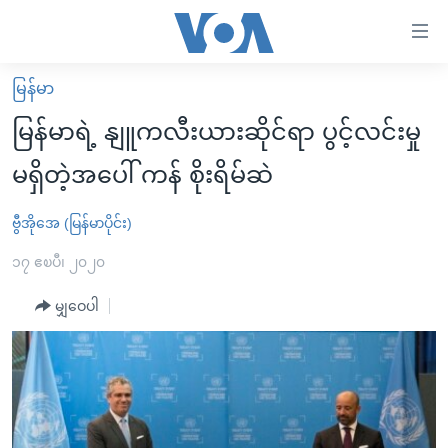
သုံး
ရ
လွယ်ကူ
မြန်မာ
မူလစာမျက်နှာ
စေ
မြန်မာရဲ့ နျူကလီးယားဆိုင်ရာ ပွင့်လင်းမှု
မြန်မာ
သည့်
မရှိတဲ့အပေါ် ကန် စိုးရိမ်ဆဲ
ကမ္ဘာ့သတင်းများ
Link
ဗွီဒီယို
နိုင်ငံတကာ
ဗွီအိုအေ (မြန်မာပိုင်း)
များ
သတင်းလွတ်လပ်ခွင့်
အမေရိကန်
၁၇ ဧၿပီ၊ ၂၀၂၀
ပင်မ
ရပ်ဝန်းတခု လမ်းတခု အလွန်
တရုတ်
အကြောင်းအရာ
မျှဝေပါ
သို့
အင်္ဂလိပ်စာလေ့လာမယ်
အစ္စရေး-ပါလက်စတိုင်း
ကျော်
အပတ်စဉ်ကဏ္ဍများ
အမေရိကန်သုံးအီဒီယံ
ကြည့်
ရေဒီယိုနှင့်ရုပ်သံ အချက်အလက်များ
မကြေးမုံရဲ့ အင်္ဂလိပ်စာ
ရေဒီယို
ရန်
ပင်မ
ရေဒီယို/တီဗွီအစီအစဉ်
ရုပ်ရှင်ထဲက အင်္ဂလိပ်စာ
တီဗွီ