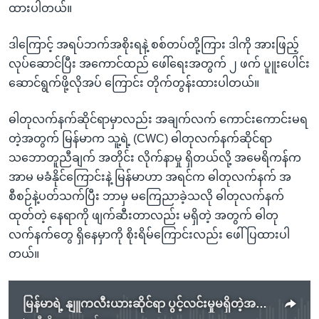
ထားပါတယ်။
ဒါကြောင့် အရပ်ဘက်အစိုးရနဲ့ စစ်တပ်တို့ကြား ဒါကို အားဖြည့်
လုပ်ဆောင်ပြီး အကောင်ထည် ဖေါ်ရေးအတွက် ၂ ဖက် ပူူးပေါင်း
ဆောင်ရွက်ဖို့လိုအပ် ကြောင်း တိုက်တွန်းထားပါတယ်။
ဓါတုလက်နက်ဆိုင်ရာမှာလည်း အချက်လက် ကောင်းကောင်းမရ
တဲ့အတွက် မြန်မာက သူ့ရဲ့ (CWC) ဓါတုလက်နက်ဆိုင်ရာ
သဘောတူညီချက် အတိုင်း လိုက်နာမှု ရှိတယ်လို့ အမေရိကန်က
အာမ မခံနိုင်ကြောင်းနဲ့ မြန်မာဟာ အရင်က ဓါတုလက်နက် အ
စီစဉ်နဲ့ပတ်သက်ပြီး ဘာမှ မကြေညာခဲ့သလို ဓါတုလက်နက်
ထုတ်တဲ့ နေရာကို ဖျက်ဆီးတာလည်း မရှိတဲ့ အတွက် ဓါတု
လက်နက်တွေ ရှိနေမှာကို စိုးရိမ်ကြောင်းလည်း ဖေါ်ပြထားပါ
တယ်။
မြန်မာရဲ့ နျူကလီးယားဆိုင်ရာ ပွင့်လင်းမှုမရှိတဲ့အပေါ် ကန် စိုးရိမ်ဆဲ