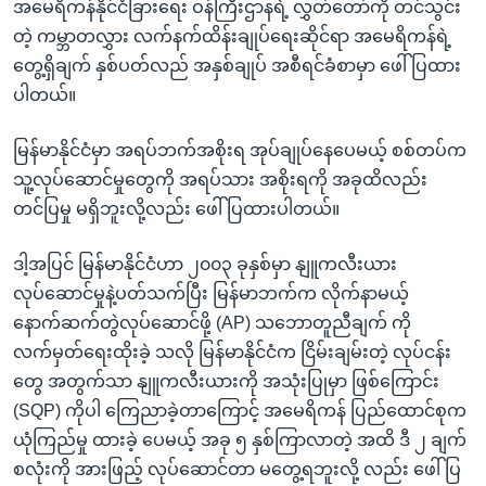
အမေရိကန်နိုင်ငံခြားရေး ဝန်ကြီးဌာနရဲ့ လွှတ်တော်ကို တင်သွင်း
တဲ့ ကမ္ဘာတလွှား လက်နက်ထိန်းချုပ်ရေးဆိုင်ရာ အမေရိကန်ရဲ့
တွေ့ရှိချက် နှစ်ပတ်လည် အနှစ်ချုပ် အစီရင်ခံစာမှာ ဖေါ်ပြထား
ပါတယ်။
မြန်မာနိုင်ငံမှာ အရပ်ဘက်အစိုးရ အုပ်ချုပ်နေပေမယ့် စစ်တပ်က
သူ့လုပ်ဆောင်မှုတွေကို အရပ်သား အစိုးရကို အခုထိလည်း
တင်ပြမှု မရှိဘူးလို့လည်း ဖေါ်ပြထားပါတယ်။
ဒါ့အပြင် မြန်မာနိုင်ငံဟာ ၂၀၀၃ ခုနှစ်မှာ နျူကလီးယား
လုပ်ဆောင်မှုနဲ့ပတ်သက်ပြီး မြန်မာဘက်က လိုက်နာမယ့်
နောက်ဆက်တွဲလုပ်ဆောင်ဖို့ (AP) သဘောတူညီချက် ကို
လက်မှတ်ရေးထိုးခဲ့ သလို မြန်မာနိုင်ငံက ငြိမ်းချမ်းတဲ့ လုပ်ငန်း
တွေ အတွက်သာ နျူကလီးယားကို အသုံးပြုမှာ ဖြစ်ကြောင်း
(SQP) ကိုပါ ကြေညာခဲ့တာကြောင့် အမေရိကန် ပြည်ထောင်စုက
ယုံကြည်မှု ထားခဲ့ ပေမယ့် အခု ၅ နှစ်ကြာလာတဲ့ အထိ ဒီ ၂ ချက်
စလုံးကို အားဖြည့် လုပ်ဆောင်တာ မတွေ့ရဘူးလို့ လည်း ဖေါ်ပြ