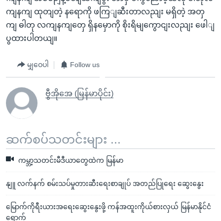
ကျနကျ ထုတျတဲ့ နရောကို ဖကြျဆီးတာလညျး မရှိတဲ့ အတှ
ကျ ဓါတု လကျနကျတှေ ရှိနမှောကို စိုးရိမျကွောငျးလညျး ဖေါျ
ပွထားပါတယျ။
မျှဝေပါ
Follow us
ဗွီအိုအေ (မြန်မာပိုင်း)
ဆက်စပ်သတင်းများ ...
ကမ္ဘာ့သတင်းမီဒီယာတွေထဲက မြန်မာ
နျူ လက်နက် စမ်းသပ်မှုတားဆီးရေးစာချုပ် အတည်ပြုရေး ဆွေးနွေး
မြောက်ကိုရီးယားအရေးဆွေးနွေးဖို့ ကန်အထူးကိုယ်စားလှယ် မြန်မာနိုင်ငံ
ရောက်