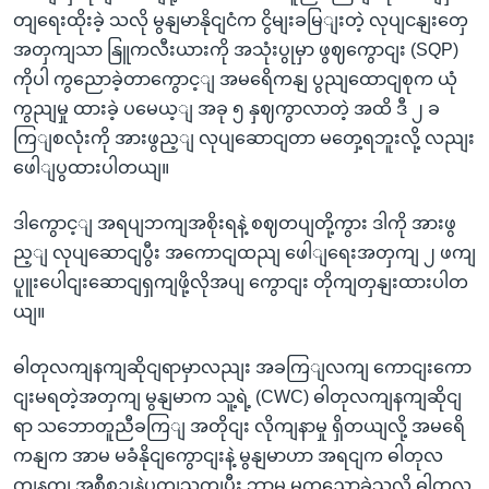
တျရေးထိုးခဲ့ သလို မွနျမာနိုငျငံက ငွိမျးခမြျးတဲ့ လုပျငနျးတှေ
အတှကျသာ နြူကလီးယားကို အသုံးပွုမှာ ဖွဈကွောငျး (SQP)
ကိုပါ ကွညောခဲ့တာကွောင့ျ အမရေိကနျ ပွညျထောငျစုက ယုံ
ကွညျမှု ထားခဲ့ ပမေယ့ျ အခု ၅ နှဈကွာလာတဲ့ အထိ ဒီ ၂ ခ
ကြျစလုံးကို အားဖွည့ျ လုပျဆောငျတာ မတှေ့ရဘူးလို့ လညျး
ဖေါျပွထားပါတယျ။
ဒါကွောင့ျ အရပျဘကျအစိုးရနဲ့ စဈတပျတို့ကွား ဒါကို အားဖွ
ည့ျ လုပျဆောငျပွီး အကောငျထညျ ဖေါျရေးအတှကျ ၂ ဖကျ
ပူူးပေါငျးဆောငျရှကျဖို့လိုအပျ ကွောငျး တိုကျတှနျးထားပါတ
ယျ။
ဓါတုလကျနကျဆိုငျရာမှာလညျး အခကြျလကျ ကောငျးကော
ငျးမရတဲ့အတှကျ မွနျမာက သူ့ရဲ့ (CWC) ဓါတုလကျနကျဆိုငျ
ရာ သဘောတူညီခကြျ အတိုငျး လိုကျနာမှု ရှိတယျလို့ အမရေိ
ကနျက အာမ မခံနိုငျကွောငျးနဲ့ မွနျမာဟာ အရငျက ဓါတုလ
ကျနကျ အစီစဉျနဲ့ပတျသကျပွီး ဘာမှ မကွညောခဲ့သလို ဓါတုလ