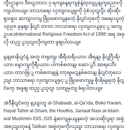
ကွီးဌာနက ဒီဇငျဘာလ ၇ ရကျနေ့ရကျစှဲနဲ့ထုတျပွနျကွညောလို
ကျပါတယျ။ ဘာသာရေး လှတျလပျမှုကို ပုံစံသှငျးပွီး ဆိုးဆိုး
ရှားရှား ဆကျလကျ ခြိုးဖောကျနတေဲ့ နိုငျငံတှကေို အရေးယူတဲ့
၁၉၉၈ ခုနှဈ၊ နိုငျငံ တကာ ဘာသာရေး လှတျလပျခှင့ျ အကျ
ဥပဒေInternational Religious Freedom Act of 1998 အရ အခု
လို ထည့ျသှငျးလိုကျတာ ဖွဈပါတယျ။
မွနျမာနိုငျငံနဲ့ အတူ တရုတျ၊ အီရီထရီးယား၊ အီရနျ၊ နိုငျဂြီးရီး
ယား၊ မွောကျကိုရီးယား၊ ပါကစ်စတနျ၊ ဆောျဒီ အာရဘေီး
ယား၊ တာဂစြျ ကစ်စတနျနဲ့ တာ့ချမငျနစ်စတနျ နိုငျငံတှလေ
ညျး ဘာသာရေး လှတျလပျခှင့ျ ခြိုးဖောကျမှု စိုးရိမျရတဲ့ နိုငျ
ငံတှေ အဖွဈ ထည့ျသှငျး သတျမှတျ ခံရပါတယျ။
အဲဒီနိုငျငံတှေ နညျးတူ al-Shabaab, al-Qa’ida, Boko Haram,
Hayat Tahrir al-Sham, the Houthis, Jamaat Nasr al-Islam
wal Muslimin၊ ISIS, ISIS နဲ့ဆကျနှယျနတေဲ့ ဒသေဆိုငျရာ အဖှဲ့
အစညျးတှနေဲ့ Taliban အဖှဲ့တှကေိုလညျး ဘာသာရေး လှတျလ