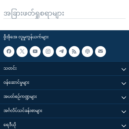
အခြားဖတ်ရှုစရာများ
ဗွီအိုအေ လူမှုကွန်ယက်များ
သတင်း
၀န်ဆောင်မှုများ
အပတ်စဉ်ကဏ္ဍများ
အင်္ဂလိပ်သင်ခန်းစာများ
ရေဒီယို