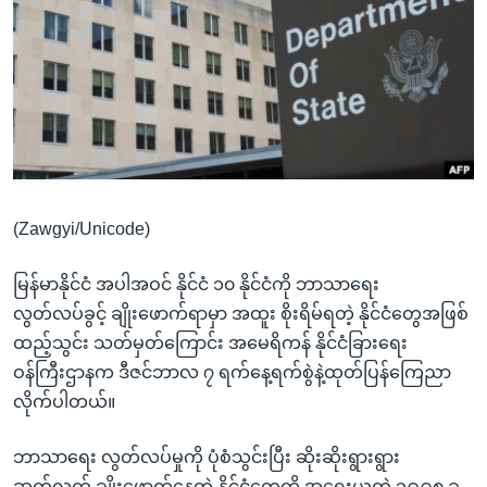
အ
သုတပဒေသာ အင်္ဂလိပ်စာ
ညွန်း
Learning English
စာမျက်နှာ
သို့
ဗွီအိုအေ လူမှုကွန်ယက်များ
ကျော်
ကြည့်
ရန်
ဘာသာစကားများ
ရှာဖွေ
(Zawgyi/Unicode)
ရန်
နေရာ
မြန်မာနိုင်ငံ အပါအဝင် နိုင်ငံ ၁၀ နိုင်ငံကို ဘာသာရေး
သို့
လွတ်လပ်ခွင့် ချိုးဖောက်ရာမှာ အထူး စိုးရိမ်ရတဲ့ နိုင်ငံတွေအဖြစ်
ကျော်
ထည့်သွင်း သတ်မှတ်ကြောင်း အမေရိကန် နိုင်ငံခြားရေး
ရန်
ဝန်ကြီးဌာနက ဒီဇင်ဘာလ ၇ ရက်နေ့ရက်စွဲနဲ့ထုတ်ပြန်ကြေညာ
လိုက်ပါတယ်။
ဘာသာရေး လွတ်လပ်မှုကို ပုံစံသွင်းပြီး ဆိုးဆိုးရွားရွား
ဆက်လက် ချိုးဖောက်နေတဲ့ နိုင်ငံတွေကို အရေးယူတဲ့ ၁၉၉၈ ခု