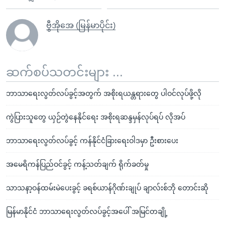
ဗွီအိုအေ (မြန်မာပိုင်း)
ဆက်စပ်သတင်းများ ...
ဘာသာရေးလွတ်လပ်ခွင့်အတွက် အစိုးရယန္တရားတွေ ပါဝင်လုပ်ဖို့လို
ကွဲပြားသူတွေ ယှဉ်တွဲနေနိုင်ရေး အစိုးရဆန္ဒမှန်လုပ်ရပ် လိုအပ်
ဘာသာရေးလွတ်လပ်ခွင့် ကန်နိုင်ငံခြားရေးဝါဒမှာ ဦးစားပေး
အမေရိကန်ပြည်ဝင်ခွင့် ကန့်သတ်ချက် ရိုက်ခတ်မှု
သာသနာ့ဝန်ထမ်းမဲပေးခွင့် ခရစ်ယာန်ဂိုဏ်းချုပ် ချာလ်းစ်ဘို တောင်းဆို
မြန်မာနိုင်ငံ ဘာသာရေးလွတ်လပ်ခွင့်အပေါ် အမြင်တချို့