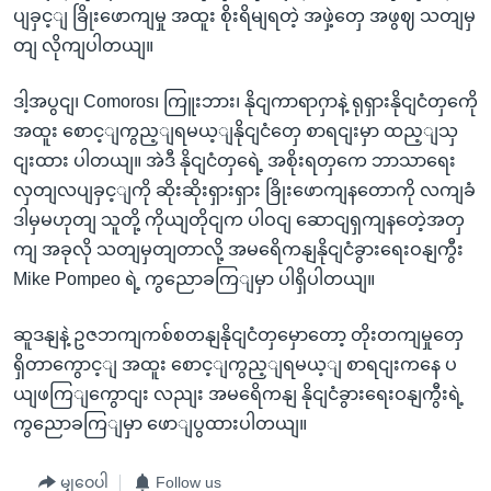
ပျခှင့ျ ခြိုးဖောကျမှု အထူး စိုးရိမျရတဲ့ အဖှဲ့တှေ အဖွဈ သတျမှ
တျ လိုကျပါတယျ။
ဒါ့အပွငျ၊ Comoros၊ ကြူးဘား၊ နိုငျကာရာဂှာနဲ့ ရုရှားနိုငျငံတှကေို
အထူး စောင့ျကွည့ျရမယ့ျနိုငျငံတှေ စာရငျးမှာ ထည့ျသှ
ငျးထား ပါတယျ။ အဲဒီ နိုငျငံတှရေဲ့ အစိုးရတှကေ ဘာသာရေး
လှတျလပျခှင့ျကို ဆိုးဆိုးရှားရှား ခြိုးဖောကျနတောကို လကျခံ
ဒါမှမဟုတျ သူတို့ ကိုယျတိုငျက ပါဝငျ ဆောငျရှကျနတေဲ့အတှ
ကျ အခုလို သတျမှတျတာလို့ အမရေိကနျနိုငျငံခွားရေးဝနျကွီး
Mike Pompeo ရဲ့ ကွညောခကြျမှာ ပါရှိပါတယျ။
ဆူဒနျနဲ့ ဥဇဘကျကစ်စတနျနိုငျငံတှမှောတော့ တိုးတကျမှုတှေ
ရှိတာကွောင့ျ အထူး စောင့ျကွည့ျရမယ့ျ စာရငျးကနေ ပ
ယျဖကြျကွောငျး လညျး အမရေိကနျ နိုငျငံခွားရေးဝနျကွီးရဲ့
ကွညောခကြျမှာ ဖောျပွထားပါတယျ။
မျှဝေပါ
Follow us