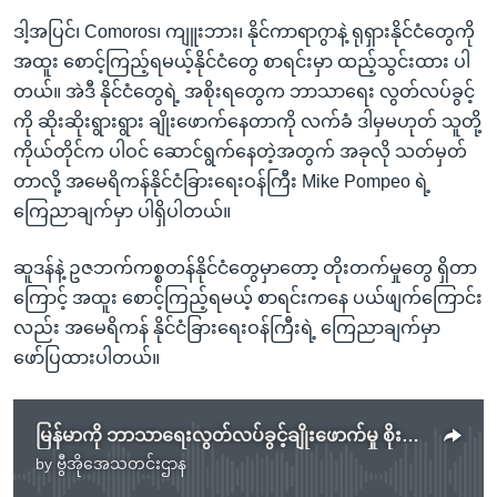
ဒါ့အပြင်၊ Comoros၊ ကျူးဘား၊ နိုင်ကာရာဂွာနဲ့ ရုရှားနိုင်ငံတွေကို
အထူး စောင့်ကြည့်ရမယ့်နိုင်ငံတွေ စာရင်းမှာ ထည့်သွင်းထား ပါ
တယ်။ အဲဒီ နိုင်ငံတွေရဲ့ အစိုးရတွေက ဘာသာရေး လွတ်လပ်ခွင့်
ကို ဆိုးဆိုးရွားရွား ချိုးဖောက်နေတာကို လက်ခံ ဒါမှမဟုတ် သူတို့
ကိုယ်တိုင်က ပါဝင် ဆောင်ရွက်နေတဲ့အတွက် အခုလို သတ်မှတ်
တာလို့ အမေရိကန်နိုင်ငံခြားရေးဝန်ကြီး Mike Pompeo ရဲ့
ကြေညာချက်မှာ ပါရှိပါတယ်။
ဆူဒန်နဲ့ ဥဇဘက်ကစ္စတန်နိုင်ငံတွေမှာတော့ တိုးတက်မှုတွေ ရှိတာ
ကြောင့် အထူး စောင့်ကြည့်ရမယ့် စာရင်းကနေ ပယ်ဖျက်ကြောင်း
လည်း အမေရိကန် နိုင်ငံခြားရေးဝန်ကြီးရဲ့ ကြေညာချက်မှာ
ဖော်ပြထားပါတယ်။
မြန်မာကို ဘာသာရေးလွတ်လပ်ခွင့်ချိုးဖောက်မှု စိုးရိမ်ရတဲ့နိုင်ငံတွေထဲ ကန် ထည့်သွင်း
by
ဗွီအိုအေသတင်းဌာန
No media source currently available