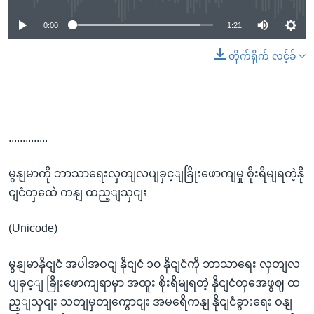
0:00
1:21
တိုက်ရိုက် လင့်ခ်
..............
မွနျမာကို ဘာသာရေးလှတျလပျခှင့ျခြိုးဖောကျမှု စိုးရိမျရတဲ့နို
ငျငံတှထေဲ ကနျ ထည့ျသှငျး
(Unicode)
မွနျမာနိုငျငံ အပါအဝငျ နိုငျငံ ၁၀ နိုငျငံကို ဘာသာရေး လှတျလ
ပျခှင့ျ ခြိုးဖောကျရာမှာ အထူး စိုးရိမျရတဲ့ နိုငျငံတှအေဖွဈ ထ
ည့ျသှငျး သတျမှတျကွောငျး အမရေိကနျ နိုငျငံခွားရေး ဝနျ