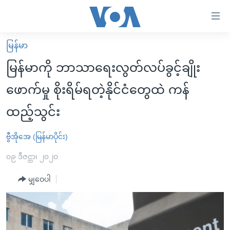
သုံး
ရ
လွယ်ကူ
မြန်မာ
မူလစာမျက်နှာ
စေ
မြန်မာကို ဘာသာရေးလွတ်လပ်ခွင့်ချိုး
မြန်မာ
သည့်
ဖောက်မှု စိုးရိမ်ရတဲ့နိုင်ငံတွေထဲ ကန်
ကမ္ဘာ့သတင်းများ
Link
ထည့်သွင်း
ဗွီဒီယို
နိုင်ငံတကာ
များ
သတင်းလွတ်လပ်ခွင့်
အမေရိကန်
ပင်မ
ဗွီအိုအေ (မြန်မာပိုင်း)
ရပ်ဝန်းတခု လမ်းတခု အလွန်
တရုတ်
အကြောင်းအရာ
၀၉ ဒီဇင္ဘာ၊ ၂၀၂၀
သို့
အင်္ဂလိပ်စာလေ့လာမယ်
အစ္စရေး-ပါလက်စတိုင်း
ကျော်
မျှဝေပါ
အပတ်စဉ်ကဏ္ဍများ
အမေရိကန်သုံးအီဒီယံ
ကြည့်
ရေဒီယိုနှင့်ရုပ်သံ အချက်အလက်များ
မကြေးမုံရဲ့ အင်္ဂလိပ်စာ
ရေဒီယို
ရန်
ပင်မ
ရေဒီယို/တီဗွီအစီအစဉ်
ရုပ်ရှင်ထဲက အင်္ဂလိပ်စာ
တီဗွီ