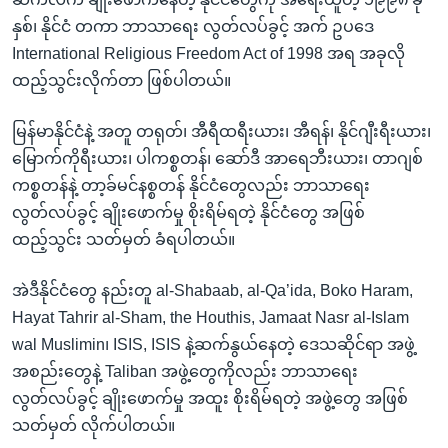
နှစ်၊ နိုင်ငံ တကာ ဘာသာရေး လွတ်လပ်ခွင့် အက် ဥပဒေ
International Religious Freedom Act of 1998 အရ အခုလို
ထည့်သွင်းလိုက်တာ ဖြစ်ပါတယ်။
မြန်မာနိုင်ငံနဲ့ အတူ တရုတ်၊ အီရီထရီးယား၊ အီရန်၊ နိုင်ဂျီးရီးယား၊
မြောက်ကိုရီးယား၊ ပါကစ္စတန်၊ ဆော်ဒီ အာရေဘီးယား၊ တာဂျစ်
ကစ္စတန်နဲ့ တာ့ခ်မင်နစ္စတန် နိုင်ငံတွေလည်း ဘာသာရေး
လွတ်လပ်ခွင့် ချိုးဖောက်မှု စိုးရိမ်ရတဲ့ နိုင်ငံတွေ အဖြစ်
ထည့်သွင်း သတ်မှတ် ခံရပါတယ်။
အဲဒီနိုင်ငံတွေ နည်းတူ al-Shabaab, al-Qa’ida, Boko Haram,
Hayat Tahrir al-Sham, the Houthis, Jamaat Nasr al-Islam
wal Muslimin၊ ISIS, ISIS နဲ့ဆက်နွယ်နေတဲ့ ဒေသဆိုင်ရာ အဖွဲ့
အစည်းတွေနဲ့ Taliban အဖွဲ့တွေကိုလည်း ဘာသာရေး
လွတ်လပ်ခွင့် ချိုးဖောက်မှု အထူး စိုးရိမ်ရတဲ့ အဖွဲ့တွေ အဖြစ်
သတ်မှတ် လိုက်ပါတယ်။