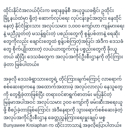
ထိုင်းနိုင်ငံအလယ်ပိုင်းက ဖရာနခွန်စီ အယုဒ္ဓယခရိုင်၊ ဥထိုင်း
မြို့နယ်ထဲမှာ ရှိတဲ့ ဆောက်လုပ်ရေး လုပ်ငန်းခွင်အတွင်း နေထိုင်
နေတဲ့ နိုင်ငံခြားသား အလုပ်သမား ၁,၀၀၀ ကျော်ဟာ ကျန်မားရေး
နဲ့ မညီညွတ်တဲ့ မသန့်ရှင်းတဲ့ ပစည်းတွေကို စွန့်ပစ်တာနဲ့ ရေဆိုး
တွေကိုလည်း ချောင်းတွေထဲ စွန့်ပစ်ကြတဲ့အပြင်၊ အဲဒီက ဒေသခံ
တွေ စိုက်ပျိုးထားတဲ့ လယ်ယာထွက်ကုန် ပစ္စည်းတွေကို ခိုးယူ
တယ် ဆိုပြီး ဒေသခံတွေက အလုပ်အကိုင်ဦးစီးဌာနကို တိုင်ကြား
ခဲ့တာ ဖြစ်ပါတယ်။
အခုလို ဒေသခံရွာသားတွေရဲ့ တိုင်ကြားချက်ကြောင့် လာရောက်
စစ်ဆေးရာကနေ အထောက်အထားမဲ့ အလုပ်လာလုပ် နေသူတွေ
ကို တွေရှိခဲ့တာဖြစ်ပြီး တရားဝင်စာရွက်စာတမ်း မပြနိုင်တဲ့
မြန်မာအပါအဝင် အလုပ်သမား ၃၀၀ ကျော်ကို ဖမ်းဆီးအရေးယူ
ဖို့ စီစဉ်ခဲ့တာဖြစ်ကြောင်း အဲဒီနေရာကို သွားရောက်စစ်ဆေးခဲ့တဲ့
အလုပ်အကိုင်ဦးစီးဌာန ခေတ္တညွှန်ကြားရေးမှူးချုပ် မစ္စ
Bunyawee Kroiaphan က ထိုင်းဘာသာနဲ့ အခုလိုပြောပါတယ်။