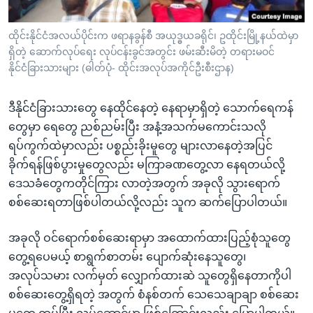
ထိုင်းနိုင်ငံအလယ်ပိုင်းက ဖရာနခွန်စီ အယုဒ္ဓယခရိုင်၊ ဥထိုင်းမြို့နယ်ထဲမှာ
ရှိတဲ့ ဆောက်လုပ်ရေး လုပ်ငန်းခွင်အတွင်း ဖမ်းဆီးမိတဲ့ တရားမဝင်
နိုင်ငံခြားသားများ (ဓါတ်ပုံ- ထိုင်းအလုပ်အကိုင်ဦးစီးဌာန)
ဒီနိုင်ငံခြားသားတွေ နေထိုင်နေတဲ့ နေရာမှာရှိတဲ့ သောက်ရေကန်
တွေမှာ ရေတွေ ညစ်ညမ်းပြီး အနံ့အသက်မကောင်းသလို
ရပ်ကွက်ထဲမှာလည်း ပစ္စည်းခိုးမူတွေ များလာနေတဲ့အပြင်
ခိုက်ရန်ဖြစ်ပွားမှုတွေလည်း မကြာခဏတွေ့လာ နေရတယ်လို့
ဒေသခံတွေကတိုင်ကြား လာတဲ့အတွက် အခုလို သွားရောက်
စစ်ဆေးရတာဖြစ်ပါတယ်လို့လည်း သူက ဆက်ပြောပါတယ်။
အခုလို ဝင်ရောက်စစ်ဆေးရာမှာ အထောက်ထားပြည့်စုံသူတွေ
တွေ့ရပေမယ့် စာရွက်စာတမ်း ပျောက်ဆုံးနေသူတွေ၊
အလုပ်သမား လက်မှတ် လျှောက်ထားဆဲ သူတွေရှိနေတာကိုပါ
စစ်ဆေးတွေ့ရှိရတဲ့ အတွက် စံနစ်တက် သေသေချာချာ စစ်ဆေး