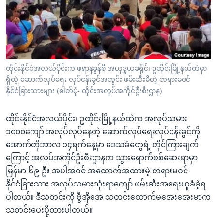
အ
သုတပဒေသာ အင်္ဂလိပ်စာ
ညွန်း
Learning English
စာမျက်နှာ
သို့
ဗွီအိုအေ လူမှုကွန်ယက်များ
ကျော်
ကြည့်
ထိုင်းနိုင်ငံအလယ်ပိုင်းက ဖရာနခွန်စီ အယုဒ္ဓယခရိုင်၊ ဥထိုင်းမြို့နယ်ထဲမှာ
ရှိတဲ့ ဆောက်လုပ်ရေး လုပ်ငန်းခွင်အတွင်း ဖမ်းဆီးမိတဲ့ တရားမဝင်
ရန်
ဘာသာစကားများ
နိုင်ငံခြားသားများ (ဓါတ်ပုံ- ထိုင်းအလုပ်အကိုင်ဦးစီးဌာန)
ရှာဖွေ
ရန်
ထိုင်းနိုင်ငံအလယ်ပိုင်း၊ ဥထိုင်းမြို့နယ်ထဲက အလုပ်သမား
နေရာ
၁၀၀၀ကျော် အလုပ်လုပ်နေတဲ့ ဆောက်လုပ်ရေးလုပ်ငန်းခွင်ကို
သို့
အောက်တိုဘာလ ၁၄ရက်နေ့မှာ ဒေသခံတွေရဲ့ တိုင်ကြားချက်
ကျော်
ကြောင့် အလုပ်အကိုင်ဦးစီးဌာနက သွားရောက်စစ်ဆေးရာမှာ
ရန်
မြန်မာ ၆၉ ဦး အပါအဝင် အထောက်အထားမဲ့ တရားမဝင်
နိုင်ငံခြားသား အလုပ်သမားသုံးရာကျော် ဖမ်းဆီးအရေးယူခံခဲ့ရ
ပါတယ်။ ဒီသတင်းကို ဗွီအိုအေ သတင်းထောက်မအေးအေးမာက
သတင်းပေးပို့ထားပါတယ်။