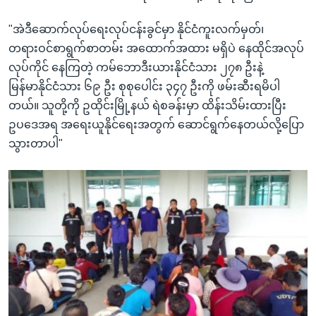
"အဲဒီဆောက်လုပ်ရေးလုပ်ငန်းခွင်မှာ နိုင်ငံကူးလက်မှတ်၊
တရားဝင်စာရွက်စာတမ်း အထောက်အထား မရှိပဲ နေထိုင်အလုပ်
လုပ်ကိုင် နေကြတဲ့ ကမ်ဘောဒီးယားနိုင်ငံသား ၂၇၈ ဦးနဲ့
မြန်မာနိုင်ငံသား ၆၉ ဦး စုစုပေါင်း ၃၄၇ ဦးကို ဖမ်းဆီးရမိပါ
တယ်။ သူတို့ကို ဥထိုင်းမြို့နယ် ရဲစခန်းမှာ ထိန်းသိမ်းထားပြီး
ဥပဒေအရ အရေးယူနိုင်ရေးအတွက် ဆောင်ရွက်နေတယ်လို့ပြော
သွားတာပါ"