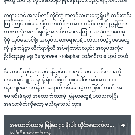
မှုတွေ ထပ်ပြီး လုပ်ဆောင်မှာ ဖြစ်ကြောင်းလည်း ပြောပါတယ်။
တရားမဝင် အလုပ်လုပ်ကိုင်တဲ့ အလုပ်သမားတွေရှိမရှိ တင်းတင်း
ကြပ်ကြပ် စစ်ဆေးဖို့ သက်ဆိုင်ရာ အာဏာပိုင်တွေကို ညွှန်ကြား
ထားသလို အလုပ်ရှင်နဲ့ အလုပ်သမားအကြား အသိပညာပေးမှု
ပိုမို လုပ်ဆောင်ဖို့၊ အလုပ်သမားရေးရာနဲ့ ပတ်သက်တဲ့ဥပဒေတွေ
ကို မှန်ကန်စွာ လိုက်နာဖို့လို အပ်ကြောင်းလည်း အလုပ်အကိုင်
ဦးစီးဌာနမှ မစ္စ Bunyawee Kroiaphan ဘန်ရဝီက ပြောပါတယ်။
ဒီဆောက်လုပ်ရေးလုပ်ငန်းခွင်က အလုပ်သမားတန်းလျားကို
ဒေသအုပ်ချုပ်ရေး နဲ့ ရဲတပ်ဖွဲ့ဝင် စုစုပေါင်း အင်အား ၁၀၀
ဝန်းကျင်လောက်နဲ့ လာရောက် စစ်ဆေးခဲ့တာဖြစ်ပါတယ်၊ အ
ဖမ်းဆီးခံရတဲ့ အထောက်ထားမဲ့ မြန်မာတွေနဲ့ ပတ်သက်ပြီး
အသေးစိတ်ကိုတော့ မသိရသေးပါဘူး။
အထောက်ထားမဲ့ မြန်မာ ၇၀ နီးပါး ထိုင်းဆောက်လုပ်ရေးလုပ်ငန်းခွင်မှာ အဖမ်းခံရ
by
ဗွီအိုအေသတင်းဌာန