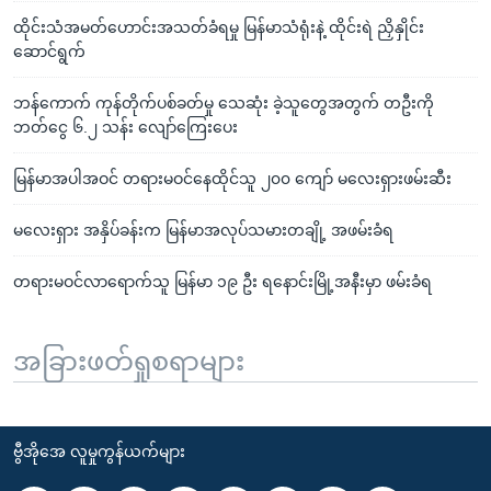
ထိုင်းသံအမတ်ဟောင်းအသတ်ခံရမှု မြန်မာသံရုံးနဲ့ ထိုင်းရဲ ညှိနှိုင်း
ဆောင်ရွက်
ဘန်ကောက် ကုန်တိုက်ပစ်ခတ်မှု သေဆုံး ခဲ့သူတွေအတွက် တဦးကို
ဘတ်ငွေ ၆.၂ သန်း လျော်ကြေးပေး
မြန်မာအပါအဝင် တရားမဝင်နေထိုင်သူ ၂၀၀ ကျော် မလေးရှားဖမ်းဆီး
မလေးရှား အနှိပ်ခန်းက မြန်မာအလုပ်သမားတချို့ အဖမ်းခံရ
တရားမဝင်လာရောက်သူ မြန်မာ ၁၉ ဦး ရနောင်းမြို့အနီးမှာ ဖမ်းခံရ
အခြားဖတ်ရှုစရာများ
ဗွီအိုအေ လူမှုကွန်ယက်များ