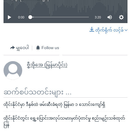
No media source currently available
0:00
3:20
တိုက်ရိုက် လင့်ခ်
မျှဝေပါ
Follow us
ဗွီအိုအေ (မြန်မာပိုင်း)
ဆက်စပ်သတင်းများ ...
ထိုင်းနိုင်ငံမှာ ဒီနှစ်ထဲ ဖမ်းဆီးခံရတဲ့ မြန်မာ ၁ သောင်းကျော်ရှိ
ထိုင်းနိုင်ငံတွင်း ရွှေ့ပြောင်းအလုပ်သမားမှတ်ပုံတင်မှု စည်းမျဉ်းသစ်ထုတ်
ပြန်