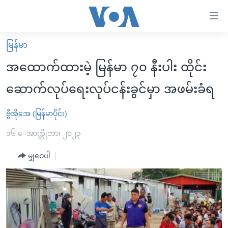
သုံး
ရ
လွယ်ကူ
မြန်မာ
မူလစာမျက်နှာ
စေ
အထောက်ထားမဲ့ မြန်မာ ၇၀ နီးပါး ထိုင်း
မြန်မာ
သည့်
ဆောက်လုပ်ရေးလုပ်ငန်းခွင်မှာ အဖမ်းခံရ
ကမ္ဘာ့သတင်းများ
Link
ဗွီဒီယို
နိုင်ငံတကာ
ဗွီအိုအေ (မြန်မာပိုင်း)
များ
သတင်းလွတ်လပ်ခွင့်
အမေရိကန်
၁၆ ေအာက္တိုဘာ၊ ၂၀၂၃
ပင်မ
ရပ်ဝန်းတခု လမ်းတခု အလွန်
တရုတ်
အကြောင်းအရာ
မျှဝေပါ
သို့
အင်္ဂလိပ်စာလေ့လာမယ်
အစ္စရေး-ပါလက်စတိုင်း
ကျော်
အပတ်စဉ်ကဏ္ဍများ
အမေရိကန်သုံးအီဒီယံ
ကြည့်
ရေဒီယိုနှင့်ရုပ်သံ အချက်အလက်များ
မကြေးမုံရဲ့ အင်္ဂလိပ်စာ
ရေဒီယို
ရန်
ပင်မ
ရေဒီယို/တီဗွီအစီအစဉ်
ရုပ်ရှင်ထဲက အင်္ဂလိပ်စာ
တီဗွီ