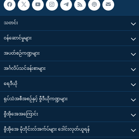
သတင်း
၀န်ဆောင်မှုများ
အပတ်စဉ်ကဏ္ဍများ
အင်္ဂလိပ်သင်ခန်းစာများ
ရေဒီယို
ရုပ်သံအစီအစဉ်နှင့် ဗွီဒီယိုကဏ္ဍများ
ဗွီအိုအေအကြောင်း
ဗွီအိုအေ မိုဘိုင်းလ်အက်ပ်များ ဒေါင်းလုတ်ယူရန်