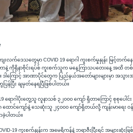
e
 ကျေးလက်ဒေသတွေမှာ COVID 19 ရောဂါ ကူးစက်မှုနှုန်း မြင့်တက်နေချိန
တာနဲ့ ကိုရိုနာဗိုင်းရပ်စ် ကူးစက်သူက မနေ့ကြာသပတေးနေ့ အထိ တစ်
်။ ဒါကြောင့် အာဏာပိုင်တွေက ပြည်နယ်အတော်များများမှာ အသွာ
ပြန်ပြီး ချမှတ်နေရပြီဖြစ်ပါတယ်။
 ရောဂါပိုးတွေ့သူ လူနာသစ် ၃၂၀၀၀ ကျော် ရှိတာကြောင့် စုစုပေါင်
 ၈ ထောင်ကျော်နဲ့ သေဆုံးသူ ၂၄၀၀၀ ကျော်ရှိတယ်လို့ ကျန်းမာရေး ဝ
ာခဲ့ပါတယ်။
ာ COVID-19 ကူးစက်နှုန်းက အမေရိကန်နဲ့ ဘရာဇီးပြီးရင် အများဆုံးဖြစ်