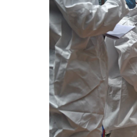
သုတပဒေသာ အင်္ဂလိပ်စာ
အ
ညွန်း
စာမျက်နှာ
သို့
ကျော်
ကြည့်
ရန်
ရှာဖွေ
ရန်
နေရာ
သို့
ကျော်
ရန်