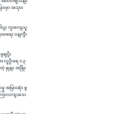
းနေ့ အထိတဈသနျး
ြားမှာ အသှား
ေါငျး ကူးစကျသူ
းမာရေး ဝနျကွီး
ဖွဈပွီး
။ လူဦးရေ ၁.၃
ဲ့ နှုနျး အခြိုး
မှု အမြားဆုံး ဖွ
့ ကြေးလကျဒသေ