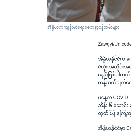
အိန္ဒိယကကျန်းမာရေးစေတနာ့ဝန်ထမ်းများ
Zawgyi/Unicod
အိန္ဒိယနိုင်ငံက
ငံလုံး အတိုင်းအ
နေပြီဖြစ်ပါတယ
ကန့်သတ်ချက်တွေ
မနေ့က COVID-19
သိန်း ၆ သောင်း
ထုတ်ပြန် ကြေည
အိန္ဒိယနိုင်ငံမှ