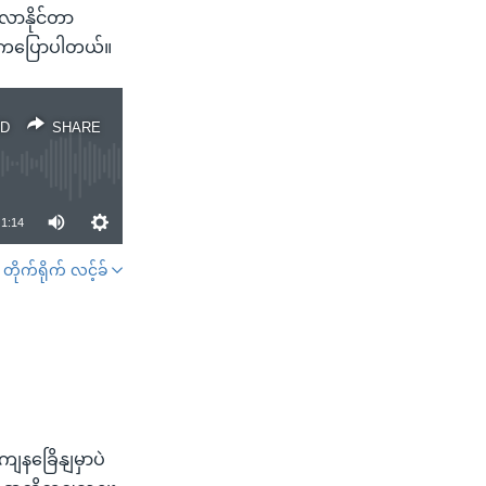
းလာနိုင်တာ
g ကပြောပါတယ်။
D
SHARE
1:14
တိုက်ရိုက် လင့်ခ်
SHARE
ျနခြေိနျမှာပဲ