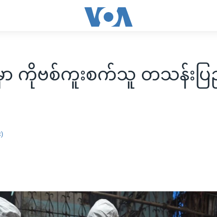
ယမှာ ကိုဗစ်ကူးစက်သူ တသန်းပြ
း)