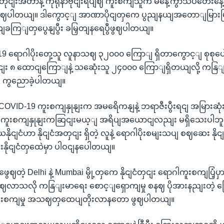
 အတိုငျးအတာနဲ့ ကိုရိုနာဗိုငျးရပျဈ ကူးစကျသူက မနေ့ကွာသပတေ
ွေီဖွဈပါတယျ။ ဒါကွောင့ျ အာဏာပိုငျတှကေ ပွညျနယျအတောျမြားမ
ြျတှပွေနျပွီး ခမြှတျနရေပွီဖွဈပါတယျ။
9 ရောဂါပိုးတှေ့သူ လူနာသဈ ၃၂၀၀၀ ကြောျ ရှိတာကွောင့ျ စုစုပ
ငျး ၈ ထောငျကြောျနဲ့ သဆေုံးသူ ၂၄၀၀၀ ကြောျရှိတယျလို့ ကနြျ
ျ ကွညောခဲ့ပါတယျ။
ှာ COVID-19 ကူးစကျနှုနျးက အမရေိကနျနဲ့ ဘရာဇီးပွီးရငျ အမြားဆုံး
းစကျနှုနျးကဆြငျးမယ့ျ အရိပျအယောငျလညျး မရှိသေးပါဘူး
ယနိုငျငံဟာ နိုငျငံအတှငျး ရှိတဲ့ လူနဲ့ ရောဂါပိုးစမျးသပျ စဈဆေး နိုငျတ
းနိုငျငံတှထေဲမှာ ပါဝငျနပေါတယျ။
ဖွေဈတဲ့ Delhi နဲ့ Mumbai မွို့တှကေ နိုငျငံတှငျး ရောဂါကူးစကျပြံ့ပှား
ေဈလာသလို ကနြျးမာရေး စောင့ျရှောကျမှု စနဈ ပိုအားနညျးတဲ
ူးစကျမှု အသဈတှထေပျတိုးလာနတော ဖွဈပါတယျ။