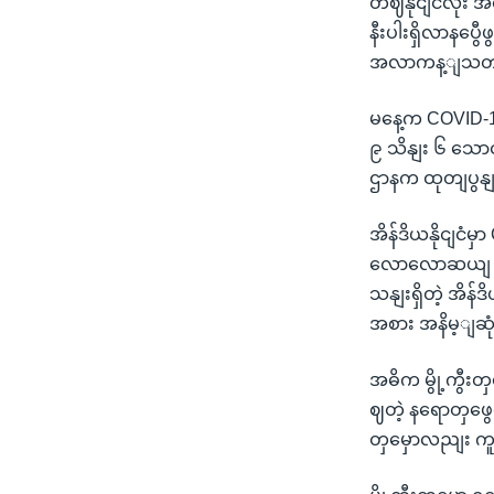
တဈနိုငျငံလုံး
နီးပါးရှိလာနပ
အလာကန့ျသတျခက
မနေ့က COVID-1
၉ သိနျး ၆ သော
ဌာနက ထုတျပွန
အိန်ဒိယနိုငျငံမ
လောလောဆယျ ကူ
သနျးရှိတဲ့ အိန်ဒိ
အစား အနိမ့ျဆုံ
အဓိက မွို့ကွီးတှ
ဈတဲ့ နရောတှဖွ
တှမှောလညျး က