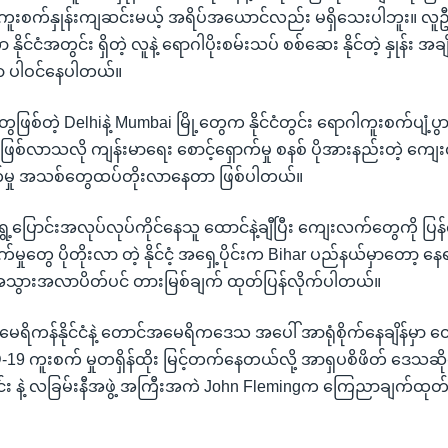
စက်နှုန်းကျဆင်းမယ့် အရိပ်အယောင်လည်း မရှိသေးပါဘူး။ လူဦးရ
ဟာ နိုင်ငံအတွင်း ရှိတဲ့ လူနဲ့ ရောဂါပိုးစမ်းသပ် စစ်ဆေး နိုင်တဲ့ နှုန်း အ
ဲမှာ ပါဝင်နေပါတယ်။
ေဖြစ်တဲ့ Delhiနဲ့ Mumbai မြို့တွေက နိုင်ငံတွင်း ရောဂါကူးစက်ပျံ့ပွာ
ေဖြစ်လာသလို ကျန်းမာရေး စောင့်ရှောက်မှု စနစ် ပိုအားနည်းတဲ့ 
်မှု အသစ်တွေထပ်တိုးလာနေတာ ဖြစ်ပါတယ်။
ရွှေ့ပြောင်းအလုပ်လုပ်ကိုင်နေသူ ထောင်နဲ့ချီပြီး ကျေးလက်တွေကို ပြန်
က်မှုတွေ ပိုတိုးလာ တဲ့ နိုင်ငံ့ အရှေ့ပိုင်းက Bihar ပည်နယ်မှာတော့ 
 အသွားအလာပိတ်ပင် တားမြစ်ချက် ထုတ်ပြန်လိုက်ပါတယ်။
ေရိကန်နိုင်ငံနဲ့ တောင်အမေရိကဒေသ အပေါ် အာရုံစိုက်နေချိန်မှာ
9 ကူးစက် မှုတရှိန်ထိုး မြင့်တက်နေတယ်လို့ အာရှပစိဖိတ် ဒေသဆိုင
း နဲ့ လခြမ်းနီအဖွဲ့ အကြီးအကဲ John Flemingက ကြေညာချက်ထုတ