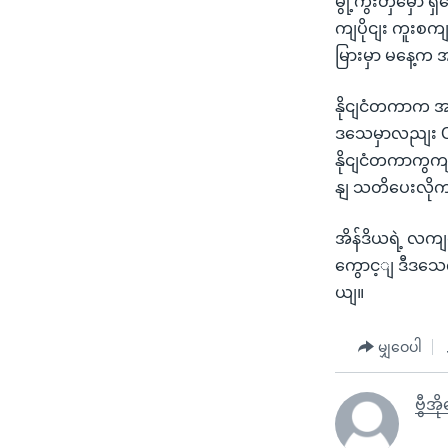
မွို့ကွီးတှမှော
ကျပိုငျး ကူးစကျ
မြားမှာ မနေ့
နိုငျငံတကာက အ
ဒသေမှာလညျး CO
နိုငျငံတကာကွက
နျ သတိပေးလို
အိန်ဒိယရဲ့ လကျရ
ကွောင့ျ ဒီဒသေ
ယျ။
မျှဝေပါ
ဗွီအိ