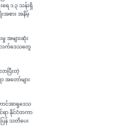
ေ ၁.၃ သန်းရှိ
ချိုးအစား အနိမ့်
းမှု အများဆုံး
ကျေးလက်ဒေသတွေ
လာပြီးတဲ့
နေရာ အတော်များ
 တောင်အာရှဒေသ
်ရာ နိုင်ငံတကာ
်ပြန် သတိပေး