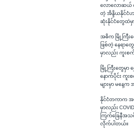
လောလောဆယ် ကူး
တဲ့ အိန္ဒိယနိုင်ငံ
ဆုံးနိုင်ငံတွေထ
အဓိက မြို့ကြီးတွ
ဖြစ်တဲ့ နေရာတွ
မှာလည်း ကူးစက
မြို့ကြီးတွေမှာ 
နောက်ပိုင်း ကူးစ
များမှာ မနေ့က
နိုင်ငံတကာက အမ
မှာလည်း COVID-1
ကြက်ခြေနီအသင်
လိုက်ပါတယ်။