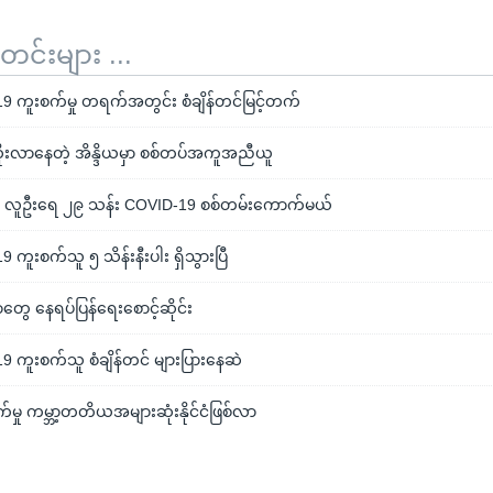
်းများ ...
19 ကူးစက်မှု တရက်အတွင်း စံချိန်တင်မြင့်တက်
ိုးလာနေတဲ့ အိန္ဒိယမှာ စစ်တပ်အကူအညီယူ
ာ် လူဦးရေ ၂၉ သန်း COVID-19 စစ်တမ်းကောက်မယ်
9 ကူးစက်သူ ၅ သိန်းနီးပါး ရှိသွားပြီ
တွေ နေရပ်ပြန်ရေးစောင့်ဆိုင်း
19 ကူးစက်သူ စံချိန်တင် များပြားနေဆဲ
က်မှု ကမ္ဘာ့တတိယအများဆုံးနိုင်ငံဖြစ်လာ