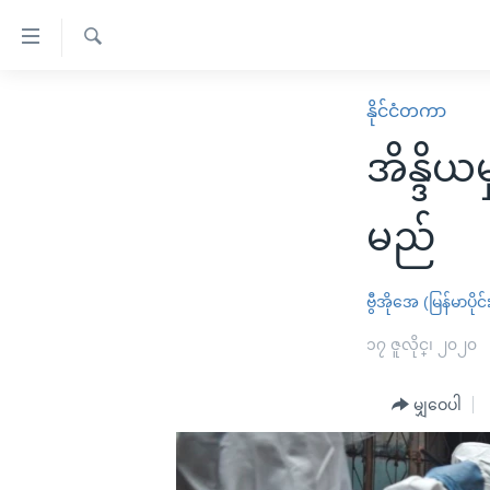
သုံး
ရ
ရှာဖွေ
လွယ်ကူ
မူလစာမျက်နှာ
နိုင်ငံတကာ
ရ
စေ
မြန်မာ
လာ
အိန္ဒိ
သည့်
ဒ်
ကမ္ဘာ့သတင်းများ
Link
ဗွီဒီယို
နိုင်ငံတကာ
မည်
များ
သတင်းလွတ်လပ်ခွင့်
အမေရိကန်
ပင်မ
ရပ်ဝန်းတခု လမ်းတခု အလွန်
တရုတ်
ဗွီအိုအေ (မြန်မာပိုင်
အကြောင်းအရာ
အင်္ဂလိပ်စာလေ့လာမယ်
အစ္စရေး-ပါလက်စတိုင်း
၁၇ ဇူလိုင္၊ ၂၀၂၀
သို့
အပတ်စဉ်ကဏ္ဍများ
အမေရိကန်သုံးအီဒီယံ
ကျော်
မျှဝေပါ
ကြည့်
ရေဒီယိုနှင့်ရုပ်သံ အချက်အလက်များ
မကြေးမုံရဲ့ အင်္ဂလိပ်စာ
ရေဒီယို
ရန်
ရေဒီယို/တီဗွီအစီအစဉ်
ရုပ်ရှင်ထဲက အင်္ဂလိပ်စာ
တီဗွီ
ပင်မ