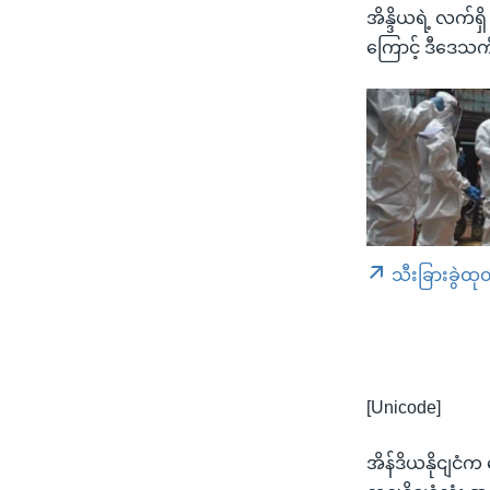
အိန္ဒိယရဲ့ လက်ရှ
ကြောင့် ဒီဒေသ
သီးခြားခွဲထု
[Unicode]
အိန်ဒိယနိုငျငံ