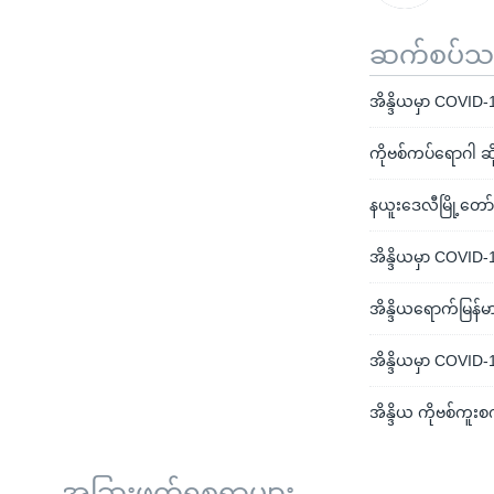
ဆက်စပ်သတင
အိန္ဒိယမှာ COVID-
ကိုဗစ်ကပ်ရောဂါ ဆ
နယူးဒေလီမြို့တေ
အိန္ဒိယမှာ COVID-1
အိန္ဒိယရောက်မြန်မာ
အိန္ဒိယမှာ COVID-
အိန္ဒိယ ကိုဗစ်ကူးစ
အခြားဖတ်ရှုစရာများ