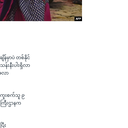
်မှာပဲ တစ်နိုင်
သန်းနီးပါးရှိလာ
းအလာ
း ကူးစက်သူ ၉
န်ကြီးဌာနက
ပြီး