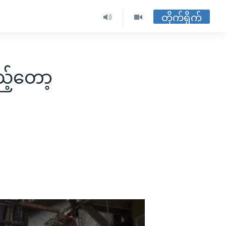
တိုက်ရိုက်
ည့်တော့