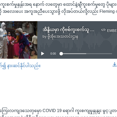
ိ ကူးစက်မှုနှုန်းအရ နောက် လတွေမှာ ထောင်နဲ့ချီကူးစက်မှုတွေ ပိုမျာ
ကို အလေးပေး အကူအညီပေးသွားဖို့ လိုအပ်တယ်လို့လည်း Flemin
အိန္ဒိယမှာ ကိုဗစ်ကူးစက်သူ တသန်းပြည့်တော့မည်
EMBE
by
ဗွီအိုအေသတင်းဌာန
No media source currently available
0:00
တ်၍ နားဆင်နိုင်ပါသည်။
EMBED
က ကြေးလကျဒသေတှမှော COVID 19 ရောဂါ ကူးစကျမှုနှုနျး မွင့ျတက