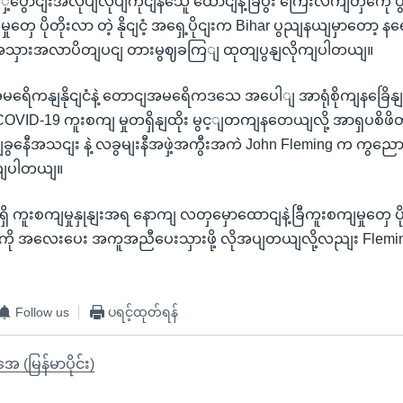
 ရှှေ့ပွောငျးအလုပျလုပျကိုငျနသေူ ထောငျနဲ့ခြီပွီး ကြေးလကျတှကေို ပ
မှုတှေ ပိုတိုးလာ တဲ့ နိုငျငံ့ အရှေ့ပိုငျးက Bihar ပွညျနယျမှာတော
က အသှားအလာပိတျပငျ တားမွဈခကြျ ထုတျပွနျလိုကျပါတယျ။
မရေိကနျနိုငျငံနဲ့ တောငျအမရေိကဒသေ အပေါျ အာရုံစိုကျနခြေိန
VID-19 ကူးစကျ မှုတရှိနျထိုး မွင့ျတကျနတေယျလို့ အာရှပစိဖိ
ျခွနေီအသငျး နဲ့ လခွမျးနီအဖှဲ့အကွီးအကဲ John Fleming က ကွ
ကျပါတယျ။
ှိ ကူးစကျမှုနှုနျးအရ နောကျ လတှမှောထောငျနဲ့ခြီကူးစကျမှုတှေ ပိ
ကို အလေးပေး အကူအညီပေးသှားဖို့ လိုအပျတယျလို့လညျး Flem
Follow us
ပရင့်ထုတ်ရန်
ုအေ (မြန်မာပိုင်း)