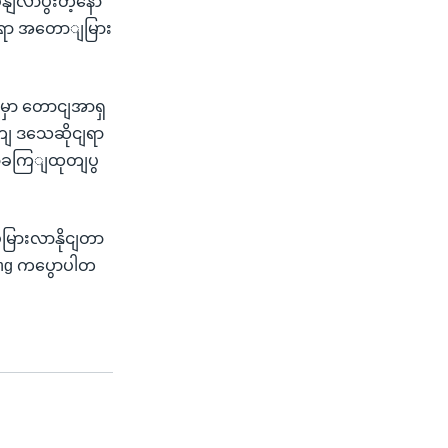
ွနျလာပွီးတဲ့နော
့ နရော အတောျမြား
ျမှာ တောငျအာရှ
တျ ဒသေဆိုငျရာ
ညောခကြျထုတျပွ
ုမြားလာနိုငျတာ
ing ကပွောပါတ