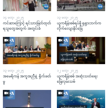
၁၄ မတ္၊ ၂၀၂၅
၁၃ မတ္၊ ၂၀၂၅
ကင်ဆာကြောင့် ရင်သားဖြတ်ထုတ်
ယူကရိန်းစစ်ရပ်ဖို့ ရုရှားဘက်က
ရသူတွေအတွက် အတွင်းခံ
လိုက်လျောနိုင်ခြေ
၁၃ မတ္၊ ၂၀၂၅
၁၂ မတ္၊ ၂၀၂၅
အမေရိကန် အကူအညီနဲ့ ရိုက်ခတ်
ယူကရိန်းစစ် အဆုံးသတ်ရေး
မှု
ခြေလှမ်းသစ်