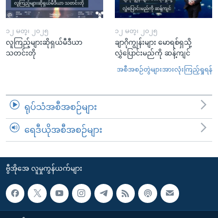
၁၂ မတ္၊ ၂၀၂၅
၁၂ မတ္၊ ၂၀၂၅
လူကြည့်များဆိုရှယ်မီဒီယာ
ချာဂိုကျွန်းများ မောရစ်ရှသို့
သတင်းတို
လွှဲပြောင်းမည်ကို ဆန့်ကျင်
အစီအစဉ်တွဲများအားလုံးကြည့်ရှုရန်
ရုပ်သံအစီအစဉ်များ
ရေဒီယိုအစီအစဉ်များ
ဗွီအိုအေ လူမှုကွန်ယက်များ