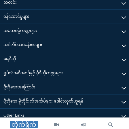
သတင်း
၀န်ဆောင်မှုများ
အပတ်စဉ်ကဏ္ဍများ
အင်္ဂလိပ်သင်ခန်းစာများ
ရေဒီယို
ရုပ်သံအစီအစဉ်နှင့် ဗွီဒီယိုကဏ္ဍများ
ဗွီအိုအေအကြောင်း
ဗွီအိုအေ မိုဘိုင်းလ်အက်ပ်များ ဒေါင်းလုတ်ယူရန်
Other Links
တိုက်ရိုက်