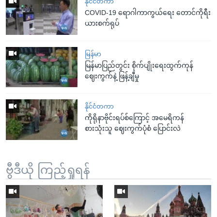
နိုင်ငံတကာ
COVID-19 ရောဂါကာကွယ်ရေး တောင်ကိုရီး
ယားစက်ရုပ်
မြန်မာ
မြန်မာပြည်တွင်း စိုက်ပျိုးရေးထွက်ကုန်
ဈေးကွက်နဲ့ ဖြန့်ချီမှု
နိုင်ငံတကာ
ကိုရိုနာဗိုင်းရပ်စ်ကြောင့် အမေရိကန်
စားသုံးသူ ဈေးကွက်ပုံစံ ပြောင်းလဲ
ဗွီဒီယို ကြည့်ရှုရန်