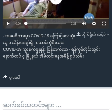
အ
သုတပဒေသာ အင်္ဂလိပ်စာ
ညွန်း
Learning English
စာမျက်နှာ
သို့
ဗွီအိုအေ လူမှုကွန်ယက်များ
0:00
2:21
ကျော်
တိုက်ရိုက် လင့်ခ်
ကြည့်
- အမေရိကားမှာ COVID-19 ကြောင့်သေဆုံး
ရန်
သူ ၁ သိန်းကျော်ရှိ - တောင်ကိုရီးယား
ဘာသာစကားများ
ရှာဖွေ
COVID-19 ကူးစက်မှုနှုန်း ပြန်တက်လာ - ရန်ကုန်တိုင်းတွင်း
ရန်
နောက်ထပ် ၄ မြို့နယ် အိမ်တွင်းနေအမိန့် ရုပ်သိမ်း
နေရာ
သို့
ကျော်
မျှဝေပါ
ရန်
ဆက်စပ်သတင်းများ ...