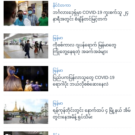
နိုင်ငံတကာ
ဘင်္ဂလားဒေ့ရှ်မှာ COVID-19 ကူးစက်သူ ၂၄
နာရီအတွင်း စံချိန်တင်မြင့်တက်
မြန်မာ
ကိုဗစ်ကာလ ဂျပန်ရောက် မြန်မာတွေ
ကြုံတွေ့နေရတဲ့ အခက်အခဲများ
မြန်မာ
ပြည်ပကပြန်လာသူတွေ COVID-19
ရောဂါပိုး ဘယ်လိုစစ်ဆေးနေလဲ
မြန်မာ
ရန်ကုန်တိုင်းတွင်း နောက်ထပ် ၄ မြို့နယ် အိမ်
တွင်းနေအမိန့် ရုပ်သိမ်း