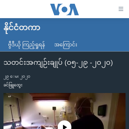
သုံး
ရ
လွယ်ကူ
နိုင်ငံတကာ
မူလစာမျက်နှာ
စေ
မြန်မာ
ဗွီဒီယို ကြည့်ရှုရန်
အကြောင်း
သည့်
ကမ္ဘာ့သတင်းများ
Link
သတင်းအကျဉ်းချုပ် (၀၅-၂၉ -၂၀၂၀)
ဗွီဒီယို
နိုင်ငံတကာ
များ
သတင်းလွတ်လပ်ခွင့်
အမေရိကန်
ပင်မ
၂၉ ေမ၊ ၂၀၂၀
ရပ်ဝန်းတခု လမ်းတခု အလွန်
တရုတ်
အကြောင်းအရာ
ခင်ဖြူထွေး
သို့
အင်္ဂလိပ်စာလေ့လာမယ်
အစ္စရေး-ပါလက်စတိုင်း
ကျော်
အပတ်စဉ်ကဏ္ဍများ
အမေရိကန်သုံးအီဒီယံ
ကြည့်
ရေဒီယိုနှင့်ရုပ်သံ အချက်အလက်များ
မကြေးမုံရဲ့ အင်္ဂလိပ်စာ
ရေဒီယို
ရန်
ပင်မ
ရေဒီယို/တီဗွီအစီအစဉ်
ရုပ်ရှင်ထဲက အင်္ဂလိပ်စာ
တီဗွီ
No media source currently available