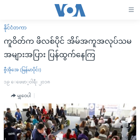
သုံး
ရ
လွယ်ကူ
နိုင်ငံတကာ
မူလစာမျက်နှာ
စေ
ကူဝိတ်က ဖိလစ်ပိုင် အိမ်အကူအလုပ်သမ
မြန်မာ
သည့်
အများအပြား ပြန်ထွက်နေကြ
ကမ္ဘာ့သတင်းများ
Link
ဗွီဒီယို
နိုင်ငံတကာ
ဗွီအိုအေ (မြန်မာပိုင်း)
များ
သတင်းလွတ်လပ်ခွင့်
အမေရိကန်
၁၉ ေဖေဖာ္၀ါရီ၊ ၂၀၁၈
ပင်မ
ရပ်ဝန်းတခု လမ်းတခု အလွန်
တရုတ်
အကြောင်းအရာ
မျှဝေပါ
သို့
အင်္ဂလိပ်စာလေ့လာမယ်
အစ္စရေး-ပါလက်စတိုင်း
ကျော်
အပတ်စဉ်ကဏ္ဍများ
အမေရိကန်သုံးအီဒီယံ
ကြည့်
ရေဒီယိုနှင့်ရုပ်သံ အချက်အလက်များ
မကြေးမုံရဲ့ အင်္ဂလိပ်စာ
ရေဒီယို
ရန်
ပင်မ
ရေဒီယို/တီဗွီအစီအစဉ်
ရုပ်ရှင်ထဲက အင်္ဂလိပ်စာ
တီဗွီ