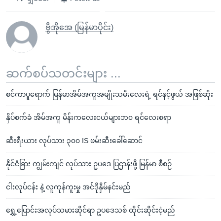
ဗွီအိုအေ (မြန်မာပိုင်း)
ဆက်စပ်သတင်းများ ...
စင်ကာပူရောက် မြန်မာအိမ်အကူအမျိုးသမီးလေးရဲ့ ရင်နင့်ဖွယ် အဖြစ်ဆိုး
နှိပ်စက်ခံ အိမ်အကူ မိန်းကလေးငယ်များဘ၀ ရင်လေးစရာ
ဆီးရီးယား လုပ်သား ၃၀၀ IS ဖမ်းဆီးခေါ်ဆောင်
နိုင်ငံခြား ကျွမ်းကျင် လုပ်သား ဥပဒေ ပြဌာန်းဖို့ မြန်မာ စီစဉ်
ငါးလုပ်ငန်း နဲ့ လူကုန်ကူးမှု အင်ဒိုနှိမ်နင်းမည်
ရွှေ့ပြောင်းအလုပ်သမားဆိုင်ရာ ဥပဒေသစ် ထိုင်းဆိုင်းငံ့မည်