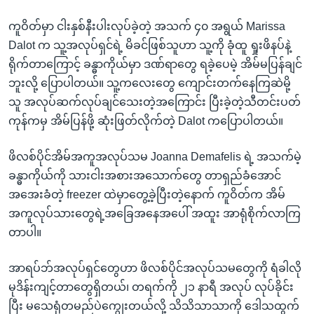
ကူဝိတ်မှာ ငါးနှစ်နီးပါးလုပ်ခဲ့တဲ့ အသက် ၄၀ အရွယ် Marissa
Dalot က သူ့အလုပ်ရှင်ရဲ့ မိခင်ဖြစ်သူဟာ သူ့ကို ခုံထူ ရှုးဖိနပ်နဲ့
ရိုက်တာကြောင့် ခန္ဓာကိုယ်မှာ ဒဏ်ရာတွေ ရခဲ့ပေမဲ့ အိမ်မပြန်ချင်
ဘူးလို့ ပြောပါတယ်။ သူ့ကလေးတွေ ကျောင်းတက်နေကြဆဲမို့
သူ အလုပ်ဆက်လုပ်ချင်သေးတဲ့အကြောင်း ပြီးခဲ့တဲ့သီတင်းပတ်
ကုန်ကမှ အိမ်ပြန်ဖို့ ဆုံးဖြတ်လိုက်တဲ့ Dalot ကပြောပါတယ်။
ဖိလစ်ပိုင်အိမ်အကူအလုပ်သမ Joanna Demafelis ရဲ့ အသက်မဲ့
ခန္ဓာကိုယ်ကို သားငါးအစားအသောက်တွေ တာရှည်ခံအောင်
အအေးခံတဲ့ freezer ထဲမှာတွေ့ခဲ့ပြီးတဲ့နောက် ကူဝိတ်က အိမ်
အကူလုပ်သားတွေရဲ့အခြေအနေအပေါ် အထူး အာရုံစိုက်လာကြ
တာပါ။
အာရပ်ဘ်အလုပ်ရှင်တွေဟာ ဖိလစ်ပိုင်အလုပ်သမတွေကို ရံခါလို
မုဒိန်းကျင့်တာတွေရှိတယ်၊ တရက်ကို ၂၁ နာရီ အလုပ် လုပ်ခိုင်း
ပြီး မသေရုံတမည်ပဲကျွေးတယ်လို့ သိသိသာသာကို ဒေါသထွက်