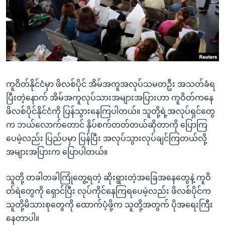
အ
သုတပဒေသာ အင်္ဂလိပ်စာ
ညွန်း
Learning English
စာမျက်နှာ
သို့
ဗွီအိုအေ လူမှုကွန်ယက်များ
ကျော်
ကြည့်
ကူဝိတ်နိုင်ငံမှာ ဖိလစ်ပိုင် အိမ်အကူအလုပ်သမတဦး အသတ်ခံရ
ရန်
ဘာသာစကားများ
ပြီးတဲ့နောက် အိမ်အကူလုပ်သားအများအပြားဟာ ကူဝိတ်ကနေ
ရှာဖွေ
ဖိလစ်ပိုင်နိုင်ငံကို ပြန်သွားနေကြပါတယ်။ သူတို့ရဲ့အလုပ်ရှင်တွေ
ရန်
က ဘယ်လောက်တောင် နှိပ်စက်တတ်တယ်ဆိုတာကို ပြောကြ
နေရာ
ပေမဲ့လည်း ပြည်ပမှာ ပြန်ပြီး အလုပ်သွားလုပ်ချင်ကြတယ်လို့
သို့
အများအပြားက ပြောပါတယ်။
ကျော်
ရန်
သူတို့ တခါတခါကြုံတွေ့ရတဲ့ ဆိုးရွားတဲ့အခြေအနေတွေနဲ့ ကူဝိ
တ်ရဲတွေကို ရှောင်ပြီး လုပ်ကိုင်နေကြရပေမဲ့လည်း ဖိလစ်ပိုင်က
သူတို့မိသားစုတွေကို ထောက်ပံ့ဖို့က သူတို့အတွက် ပိုအရေးကြီး
နေတာပါ။