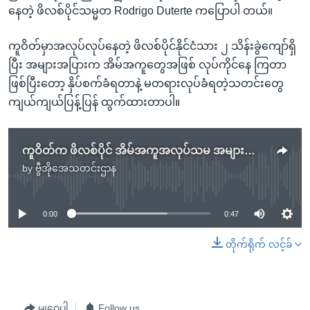
နေတဲ့ ဖိလစ်ပိုင်သမ္မတ Rodrigo Duterte ကပြောပါ တယ်။
ကူဝိတ်မှာအလုပ်လုပ်နေတဲ့ ဖိလစ်ပိုင်နိုင်ငံသား ၂ သိန်းခွဲကျော်ရှိ
ပြီး အများအပြားက အိမ်အကူတွေအဖြစ် လုပ်ကိုင်နေ ကြတာ
ဖြစ်ပြီးတော့ နှိပ်စက်ခံရတာနဲ့ မတရားလုပ်ခံရတဲ့သတင်းတွေ
ကျယ်ကျယ်ပြန့်ပြန် ထွက်ထားတာပါ။
ကူဝိတ်က ဖိလစ်ပိုင် အိမ်အကူအလုပ်သမ အများအပြား ပြန်ထွက်နေကြ
by
ဗွီအိုအေသတင်းဌာန
No media source currently available
0:00
0:47
တိုက်ရိုက် လင့်ခ်
မျှဝေပါ
Follow us