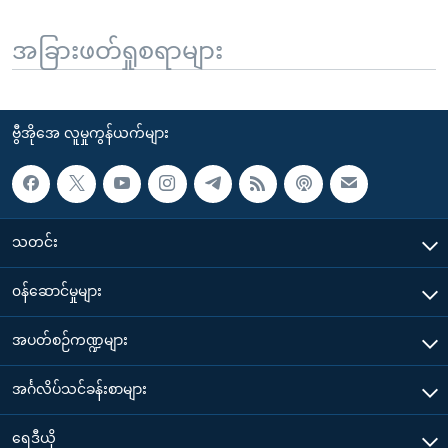
အခြားဖတ်ရှုစရာများ
ဗွီအိုအေ လူမှုကွန်ယက်များ
သတင်း
၀န်ဆောင်မှုများ
အပတ်စဉ်ကဏ္ဍများ
အင်္ဂလိပ်သင်ခန်းစာများ
ရေဒီယို