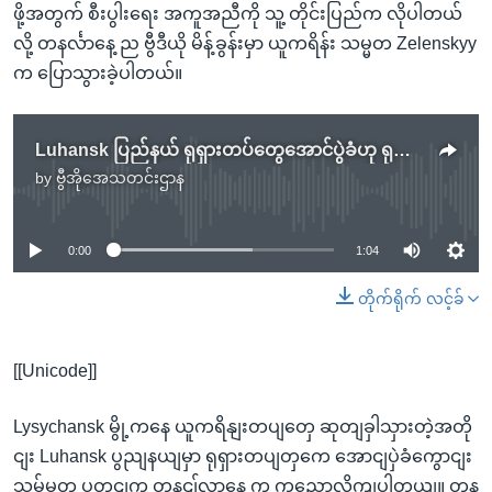
ဖို့အတွက် စီးပွါးရေး အကူအညီကို သူ့ တိုင်းပြည်က လိုပါတယ်
လို့ တနင်္လာနေ့ ည ဗွီဒီယို မိန့်ခွန်းမှာ ယူကရိန်း သမ္မတ Zelenskyy
က ပြောသွားခဲ့ပါတယ်။
Luhansk ပြည်နယ် ရုရှားတပ်တွေအောင်ပွဲခံဟု ရုရှားသမ္မတကြေညာ
by
ဗွီအိုအေသတင်းဌာန
No media source currently available
0:00
1:04
တိုက်ရိုက် လင့်ခ်
[[Unicode]]
Lysychansk မွို့ကနေ ယူကရိနျးတပျတှေ ဆုတျခှါသှားတဲ့အတို
ငျး Luhansk ပွညျနယျမှာ ရုရှားတပျတှကေ အောငျပှဲခံကွောငျး
သမ်မတ ပူတငျက တနငျ်လာနေ့ က ကွညောလိုကျပါတယျ။ တန