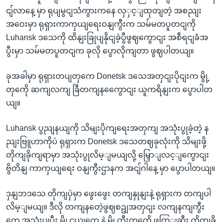
ငျ်လာနေ့ မှာ ရုပျမွငျသံကွားကနေ လှှင့ျထုတျတဲ့ အစညျး
အဝေးမှာ ရုရှားကာကှယျရေးဝနျကွီးက သမ်မတပူတငျကို
Luhansk ဒသေကို ထိနျးခြုပျနိုငျခဲ့ပွီဖွဈကွောငျး အစီရငျခံအ
ပွီးမှာ သမ်မတပူတငျက ခုလို ပွောလိုကျတာ ဖွဈပါတယျ။
ခုအခါမှာ ရုရှားတပျတှကေ Donetsk ဒသေအတှငျးပိုငျးက မွို့
တှကေို ဆကျလကျ ခြီတကျနကွေောငျး ယူကရိနျးက ပွောပါတ
ယျ။
Luhansk ပွညျနယျကို သိမျးပိုကျရေးအတှကျ အသုံးပွုခဲ့တဲ့ န
ညျးဗြူဟာကိုပဲ ရုရှားက Donetsk ဒသေတဈခုလုံးကို သိမျးဖို့
တိုကျခိုကျရာမှာ အသုံးပွုလိမ့ျမယျလို့ မြှောျလင့ျကွောငျး
ဗွိတိနျ ကာကှယျရေး ဝနျကွီးဌာနက အငျ်ဂါနေ့ မှာ ပွောပါတယျ။
ဒှနျဘဒသေ တိုကျပှဲမှာ ဖွေးဖွေး တကျနှုနျးနဲ့ ရုရှားက တကျပါ
လိမ့ျမယျ။ ဒီလို တကျနတေဲ့ဖွဈစဥျအတှငျး လကျနကျကွီး
တှေ အသုံးပွုပွီး မွို့ငယျတှေ နဲ့ မွို့ကွီးတှကေို ဖကြျဆီး တိုကျခို