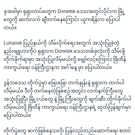
ခုအခါမှာ ရုရှားတပ်တွေက Donetsk ဒေသအတွင်းပိုင်းက မြို့
တွေကို ဆက်လက် ချီတက်နေကြောင်း ယူကရိန်းက ပြောပါ
တယ်။
Luhansk ပြည်နယ်ကို သိမ်းပိုက်ရေးအတွက် အသုံးပြုခဲ့တဲ့
နည်းဗျူဟာကိုပဲ ရုရှားက Donetsk ဒေသတစ်ခုလုံးကို သိမ်းဖို့
တိုက်ခိုက်ရာမှာ အသုံးပြုလိမ့်မယ်လို့ မျှော်လင့်ကြောင်း ဗြိတိန်
ကာကွယ်ရေး ဝန်ကြီးဌာနက အင်္ဂါနေ့ မှာ ပြောပါတယ်။
ဒွန်ဘဒေသ တိုက်ပွဲမှာ ဖြေးဖြေး တက်နှုန်းနဲ့ ရုရှားက တက်ပါ
လိမ့်မယ်။ ဒီလို တက်နေတဲ့ဖြစ်စဉ်အတွင်း လက်နက်ကြီးတွေ
အသုံးပြုပြီး မြို့ငယ်တွေ နဲ့ မြို့ကြီးတွေကို ဖျက်ဆီး တိုက်ခိုက်ပါ
လိမ့်မယ်လို့ ဗြိတိန် ကာကွယ်ရေး ဝန်ကြီးဌာနရဲ့ ထုတ်ပြန်ချက်မှာ
ပြောပါတယ်။
တိုက်ပွဲတွေ ဆက်ဖြစ်နေသလို၊ ပြန်လည်တည်ဆောက်ရေး စတင်