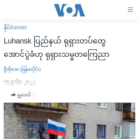
သုံး
ရ
လွယ်ကူ
နိုင်ငံတကာ
မူလစာမျက်နှာ
စေ
Luhansk ပြည်နယ် ရုရှားတပ်တွေ
မြန်မာ
သည့်
အောင်ပွဲခံဟု ရုရှားသမ္မတကြေညာ
ကမ္ဘာ့သတင်းများ
Link
ဗွီဒီယို
နိုင်ငံတကာ
ဗွီအိုအေ (မြန်မာပိုင်း)
များ
သတင်းလွတ်လပ်ခွင့်
အမေရိကန်
၀၅ ဇူလိုင္၊ ၂၀၂၂
ပင်မ
ရပ်ဝန်းတခု လမ်းတခု အလွန်
တရုတ်
အကြောင်းအရာ
မျှဝေပါ
သို့
အင်္ဂလိပ်စာလေ့လာမယ်
အစ္စရေး-ပါလက်စတိုင်း
ကျော်
အပတ်စဉ်ကဏ္ဍများ
အမေရိကန်သုံးအီဒီယံ
ကြည့်
ရေဒီယိုနှင့်ရုပ်သံ အချက်အလက်များ
မကြေးမုံရဲ့ အင်္ဂလိပ်စာ
ရေဒီယို
ရန်
ပင်မ
ရေဒီယို/တီဗွီအစီအစဉ်
ရုပ်ရှင်ထဲက အင်္ဂလိပ်စာ
တီဗွီ