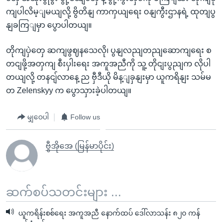
ကျပါလိမ့ျမယျလို့ ဗွိတိနျ ကာကှယျရေး ဝနျကွီးဌာနရဲ့ ထုတျပွ
နျခကြျမှာ ပွောပါတယျ။
တိုကျပှဲတှေ ဆကျဖွဈနသေလို၊ ပွနျလညျတညျဆောကျရေး စ
တငျဖို့အတှကျ စီးပှါးရေး အကူအညီကို သူ့ တိုငျးပွညျက လိုပါ
တယျလို့ တနငျ်လာနေ့ ည ဗှီဒီယို မိန့ျခှနျးမှာ ယူကရိနျး သမ်မ
တ Zelenskyy က ပွောသှားခဲ့ပါတယျ။
မျှဝေပါ
Follow us
ဗွီအိုအေ (မြန်မာပိုင်း)
ဆက်စပ်သတင်းများ ...
ယူကရိန်းစစ်ရေး အကူအညီ နောက်ထပ် ဒေါ်လာသန်း ၈၂၀ ကန်