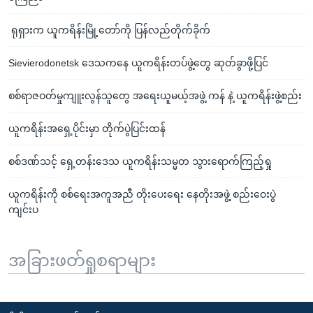
ရုရှားက ယူကရိန်းမြို့တော်ကို ပြန်လည်တိုက်ခိုက်
Sievierodonetsk ဒေသကနေ ယူကရိန်းတပ်ဖွဲ့တွေ ဆုတ်ခွာဖို့ပြင်
စစ်ရာဇဝတ်မှုကျူးလွန်သူတွေ အရေးယူမယ့်အဖွဲ့ ကန် နဲ့ ယူကရိန်းဖွဲ့စည်း
ယူကရိန်းအရှေ့ပိုင်းမှာ တိုက်ပွဲပြင်းထန်
စစ်ဒဏ်သင့် ရှေ့တန်းဒေသ ယူကရိန်းသမ္မတ သွားရောက်ကြည့်ရှု
ယူကရိန်းကို စစ်ရေးအကူအညီ တိုးပေးရေး နေတိုးအဖွဲ့ စည်းဝေးပွဲ
ကျင်းပ
အခြားဖတ်ရှုစရာများ