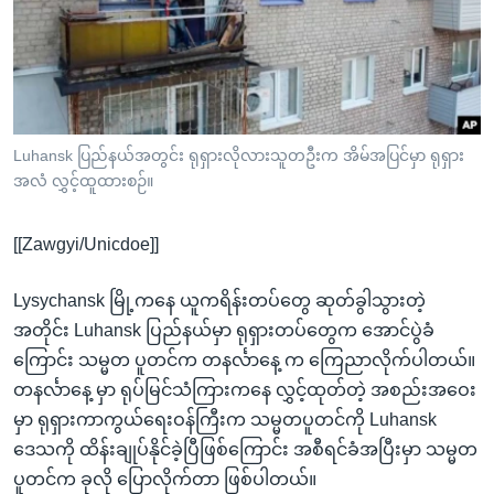
အ
သုတပဒေသာ အင်္ဂလိပ်စာ
ညွန်း
Learning English
စာမျက်နှာ
သို့
ဗွီအိုအေ လူမှုကွန်ယက်များ
ကျော်
ကြည့်
Luhansk ပြည်နယ်အတွင်း ရုရှားလိုလားသူတဦးက အိမ်အပြင်မှာ ရုရှား
အလံ လွှင့်ထူထားစဉ်။
ရန်
ဘာသာစကားများ
ရှာဖွေ
[[Zawgyi/Unicdoe]]
ရန်
နေရာ
Lysychansk မြို့ကနေ ယူကရိန်းတပ်တွေ ဆုတ်ခွါသွားတဲ့
သို့
အတိုင်း Luhansk ပြည်နယ်မှာ ရုရှားတပ်တွေက အောင်ပွဲခံ
ကျော်
ကြောင်း သမ္မတ ပူတင်က တနင်္လာနေ့ က ကြေညာလိုက်ပါတယ်။
ရန်
တနင်္လာနေ့ မှာ ရုပ်မြင်သံကြားကနေ လွှင့်ထုတ်တဲ့ အစည်းအဝေး
မှာ ရုရှားကာကွယ်ရေးဝန်ကြီးက သမ္မတပူတင်ကို Luhansk
ဒေသကို ထိန်းချုပ်နိုင်ခဲ့ပြီဖြစ်ကြောင်း အစီရင်ခံအပြီးမှာ သမ္မတ
ပူတင်က ခုလို ပြောလိုက်တာ ဖြစ်ပါတယ်။