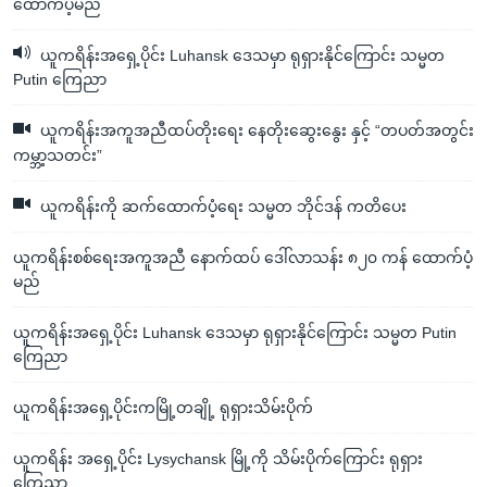
ထောက်ပံ့မည်
ယူကရိန်းအရှေ့ပိုင်း Luhansk ဒေသမှာ ရုရှားနိုင်ကြောင်း သမ္မတ
Putin ကြေညာ
ယူကရိန်းအကူအညီထပ်တိုးရေး နေတိုးဆွေးနွေး နှင့် “တပတ်အတွင်း
ကမ္ဘာ့သတင်း”
ယူကရိန်းကို ဆက်ထောက်ပံ့ရေး သမ္မတ ဘိုင်ဒန် ကတိပေး
ယူကရိန်းစစ်ရေးအကူအညီ နောက်ထပ် ဒေါ်လာသန်း ၈၂၀ ကန် ထောက်ပံ့
မည်
ယူကရိန်းအရှေ့ပိုင်း Luhansk ဒေသမှာ ရုရှားနိုင်ကြောင်း သမ္မတ Putin
ကြေညာ
ယူကရိန်းအရှေ့ပိုင်းကမြို့တချို့ ရုရှားသိမ်းပိုက်
ယူကရိန်း အရှေ့ပိုင်း Lysychansk မြို့ကို သိမ်းပိုက်ကြောင်း ရုရှား
ကြေညာ