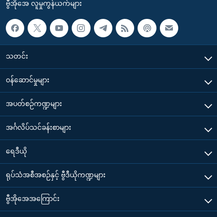
ဗွီအိုအေ လူမှုကွန်ယက်များ
သတင်း
၀န်ဆောင်မှုများ
အပတ်စဉ်ကဏ္ဍများ
အင်္ဂလိပ်သင်ခန်းစာများ
ရေဒီယို
ရုပ်သံအစီအစဉ်နှင့် ဗွီဒီယိုကဏ္ဍများ
ဗွီအိုအေအကြောင်း