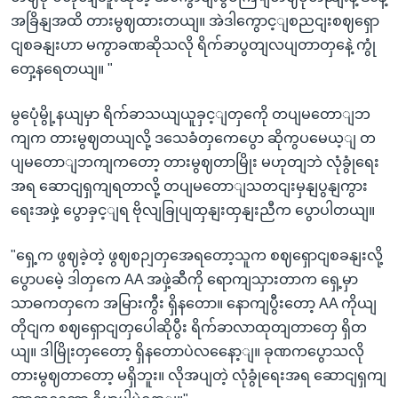
အခြိနျအထိ တားမွဈထားတယျ။ အဲဒါကွောင့ျစညငျးစဈရှော
ငျစခနျးဟာ မကွာခဏဆိုသလို ရိက်ခာပွတျလပျတာတှနေဲ့ ကွုံ
တှေ့နရေတယျ။ "
မွပေုံမွို့နယျမှာ ရိက်ခာသယျယူခှင့ျတှကေို တပျမတောျဘ
ကျက တားမွဈတယျလို့ ဒသေခံတှကေပွော ဆိုကွပမေယ့ျ တ
ပျမတောျဘကျကတော့ တားမွဈတာမြိုး မဟုတျဘဲ လုံခွုံရေး
အရ ဆောငျရှကျရတာလို့ တပျမတောျသတငျးမှနျပွနျကွား
ရေးအဖှဲ့ ပွောခှင့ျရ ဗိုလျခြုပျထှနျးထှနျးညီက ပွောပါတယျ။
"ရှေ့က ဖွဈခဲ့တဲ့ ဖွဈစဉျတှအေရတော့သူက စဈရှောငျစခနျးလို့
ပွောပမေဲ့ ဒါတှကေ AA အဖှဲ့ဆီကို ရောကျသှားတာက ရှေ့မှာ
သာဓကတှကေ အမြားကွီး ရှိနတော။ နောကျပွီးတော့ AA ကိုယျ
တိုငျက စဈရှောငျတှပေါဆိုပွီး ရိက်ခာလာထုတျတာတှေ ရှိတ
ယျ။ ဒါမြိုးတှတေော့ ရှိနတောပဲလနေော့ျ။ ခုဏကပွောသလို
တားမွဈတာတော့ မရှိဘူး။ လိုအပျတဲ့ လုံခွုံရေးအရ ဆောငျရှကျ