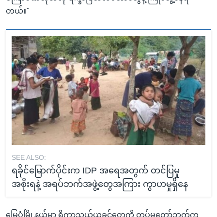
တယ်။"
SEE ALSO:
ရခိုင်မြောက်ပိုင်းက IDP အရေအတွက် တင်ပြမှု
အစိုးရနဲ့ အရပ်ဘက်အဖွဲ့တွေအကြား ကွာဟမှုရှိနေ
မြေပုံမြို့နယ်မှာ ရိက္ခာသယ်ယူခွင့်တွေကို တပ်မတော်ဘက်က