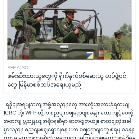
SEE ALSO:
ဖမ်းဆီးထားသူတွေကို ရိုက်နှက်စစ်ဆေးသူ တပ်ဖွဲ့ဝင်
တွေ မြန်မာစစ်တပ်အရေးယူမည်
"ရခိုငျအရပျဘကျအဖှဲ့အစညျးတှေ အားလုံးအတားခံရတယျ။
ICRC တို့၊ WFP တို့က စညငျးစဈရှောငျစခနျး ထောကျပံ့ပေးဖို့
အတှကျ ပွညျနယျအစိုးရဆီမှာ စာတငျတယျ။ စာတငျတဲ့အခါ
မှာလညျး စညငျးစဈရှောငျစနျးဟာ စဈရှောငျတှေ စုရပျစခနျး
တဈခု မဟုတျဘူးဆိုတဲ့ အကွောငျးပွခကြျတဈခုတညျးနဲ့ ဒီနေ့