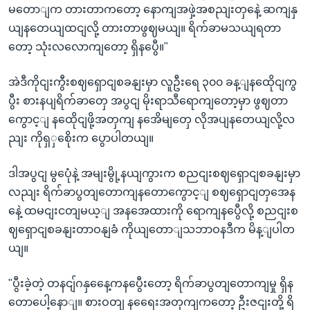
မတောျက တားတာကတော့ နောကျအဖှဲ့အစညျးတှနေဲ့ ဆကျနှ
ယျနတေယျထငျလို့ တားတာဖွဈမယျ။ ရိက်ခာမသယျရတာ
တော့ သုံးလလောကျတော့ ရှိနပွေီ။"
အဲဒီကိုငျးကွီးစဈရှောငျစခနျးမှာ လူဦးရေ ၃၀၀ ခန့ျနထေိုငျကွ
ပွီး စားနပျရိက်ခာတှေ အပွငျ မိုးရာသီရောကျတော့မှာ ဖွဈတာ
ကွောင့ျ နထေိုငျဖို့အတှကျ နအေိမျတှေ လိုအပျနတေယျလို့လ
ညျး ကိုရှှစေိုးက ပွောပါတယျ။
ဒါအပွငျ မွပေုံနဲ့ အမျးမွို့နယျကွားက စညငျးစဈရှောငျစခနျးမှာ
လညျး ရိက်ခာပွတျတောကျနတောကွောင့ျ စဈရှောငျတှအေန
နေဲ့ ထမငျးငတျမယ့ျ အနအေထားကို ရောကျနပွေီလို့ စညငျးစ
ဈရှောငျစခနျးတာဝနျခံ ကိုယျတောျသဘာဝနဒီက မိန့ျပါတ
ယျ။
"ပွီးခဲ့တဲ့ တနငျ်ဂနှနေေ့ကနပွေီးတော့ ရိက်ခာပွတျတောကျမှု ရှိန
တောပေါ့နောျ။ စားဝတျ နရေေးအတှကျကတော့ ဦးဇငျးတို့ ရိ