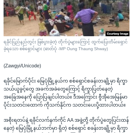
အ
သုတပဒေသာ အင်္ဂလိပ်စာ
ညွန်း
Learning English
စာမျက်နှာ
သို့
ဗွီအိုအေ လူမှုကွန်ယက်များ
ကျော်
ကြည့်
ရခိုင်ပြည်နည်တွင်း ဖြစ်ပွားခဲ့တဲ့ တိုက်ပွဲများကြောင့် ထွက်ပြေးတိမ်းရှောင်
ခဲ့ရသော စစ်ရှောင်များ (ဓာတ်ပုံ -MP Oung Thaung Shway)
ရန်
ဘာသာစကားများ
ရှာဖွေ
(Zawgyi/Unicode)
ရန်
နေရာ
ရခိုင်မြောက်ပိုင်း မြေပုံမြို့နယ်က စစ်ရှောင်စခန်းတချို့မှာ ရိက္ခာ
သို့
သယ်ယူခွင့်တွေ အခက်အခဲတွေကြောင့် ရိက္ခာပြတ်နေတဲ့
ကျော်
အခြေအနေကို ပြောပြချင်ပါတယ်။ ဒီအကြောင်း ဗွီအိုအေမြန်မာ
ရန်
ပိုင်းသတင်းထောက် ကိုသက်နိုင်က သတင်းပေးပို့ထားပါတယ်။
အစိုးရတပ်နဲ့ ရခိုင်လက်နက်ကိုင် AA အဖွဲ့တို့ တိုက်ပွဲတွေပြင်းထန်
နေတဲ့ မြေပုံမြို့နယ်ဘက်မှာ ရှိတဲ့ စစ်ရှောင် စခန်းတချို့မှာ ရိက္ခာ