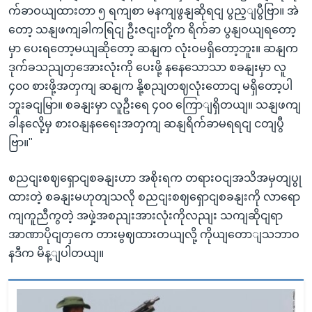
က်ခာဝယျထားတာ ၅ ရကျစာ မနကျဖွနျဆိုရငျ ပွည့ျပွီဗြာ။ အဲ
တော့ သနျဖကျခါကရြငျ ဦးဇငျးတို့က ရိက်ခာ ပွနျဝယျရတော့
မှာ ပေးရတော့မယျဆိုတော့ ဆနျက လုံးဝမရှိတော့ဘူး။ ဆနျက
ဒုက်ခသညျတှအေားလုံးကို ပေးဖို့ နနေသောသာ စခနျးမှာ လူ
၄၀၀ စားဖို့အတှကျ ဆနျက နို့စညျတဈလုံးတောငျ မရှိတော့ပါ
ဘူးခငျမြာ။ စခနျးမှာ လူဦးရေ ၄၀၀ ကြောျရှိတယျ။ သနျဖကျ
ခါနလေို့မှ စားဝနျနရေေးအတှကျ ဆနျရိက်ခာမရရငျ ငတျပွီ
ဗြာ။"
စညငျးစဈရှောငျစခနျးဟာ အစိုးရက တရားဝငျအသိအမှတျပွု
ထားတဲ့ စခနျးမဟုတျသလို စညငျးစဈရှောငျစခနျးကို လာရော
ကျကူညီကွတဲ့ အဖှဲ့အစညျးအားလုံးကိုလညျး သကျဆိုငျရာ
အာဏာပိုငျတှကေ တားမွဈထားတယျလို့ ကိုယျတောျသဘာဝ
နဒီက မိန့ျပါတယျ။