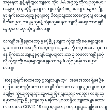
အစိုးရတပျနဲ့ ရခိုငျလကျနကျကိုငျ AA အဖှဲ့တို့ တိုကျပှဲတှပွေငျး
ထနျနတေဲ့ မွပေုံမွို့နယျ ဘကျမှာ ရှိတဲ့ စဈရှောငျ စခနျးတခြို့
မှာ ရိက်ခာသယျယူခှင့ျတှေ ပိတျပငျထားတာကွောင့ျ စားနပျ
ရိက်ခာပွတျလပျမှုတှနေဲ့ ကွုံတှေ့နရေတယျလို့ စခနျးတာဝနျရှိ
သူတှကေ ပွောဆိုကွပါတယျ။
လကျရှိအခြိနျမှာတော့ မွပေုံမွို့နယျက ကိုငျးကွီးစဈရှောငျစခ
နျးမှာတော့ စားနပျရိက်ခာပွတျလပျနသေလို တခွားဒသေတှကေ
နေ ရိက်ခာသယျယူခှင့ျပိတျပငျထားတာ ၃ လလောကျရှိနပွေီ
လို့ ကိုငျးကွီးစဈရှောငျစခနျးတာဝနျခံ ကိုရှှစေိုးက ပွောပါ
တယျ။
"စားနပျရိက်ခာကတော့ ပွတျလပျမယ့ျ အနအေထား ရှိနပွေီခ
ငျဗြာ။ နောကျပွီးတော့ စားနပျရိက်ခာတှေ သယျယူခှင့ျမရဘူး
ခငျဗြ။ ကိုယျတိုငျသှားယူမယျဆိုရငျလညျး မရဘူး။ လမျးတှ
မှောကတြော့ မွို့နယျတှေ မကြောျရတာရှိတယျ။တပျမတောျ
က တားတာ COVID-19 ကွောင့ျတော့ မဟုတျဘူးခငျဗြာ။ တပျ