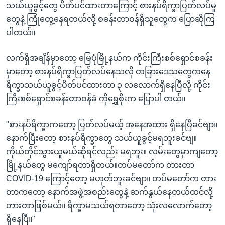
သယ်ယူခွင့်တွေ ပိတ်ပင်ထားတာကြောင့် စားနပ်ရိက္ခာပြတ်လပ်မှု
တွေနဲ့ ကြုံတွေ့နေရတယ်လို့ စခန်းတာဝန်ရှိသူတွေက ပြောဆိုကြ
ပါတယ်။
လက်ရှိအချိန်မှာတော့ မြေပုံမြို့နယ်က ကိုင်းကြီးစစ်ရှောင်စခန်း
မှာတော့ စားနပ်ရိက္ခာပြတ်လပ်နေသလို တခြားဒေသတွေကနေ
ရိက္ခာသယ်ယူခွင့်ပိတ်ပင်ထားတာ ၃ လလောက်ရှိနေပြီလို့ ကိုင်း
ကြီးစစ်ရှောင်စခန်းတာဝန်ခံ ကိုရွှေစိုးက ပြောပါ တယ်။
"စားနပ်ရိက္ခာကတော့ ပြတ်လပ်မယ့် အနေအထား ရှိနေပြီခင်ဗျာ။
နောက်ပြီးတော့ စားနပ်ရိက္ခာတွေ သယ်ယူခွင့်မရဘူးခင်ဗျ။
ကိုယ်တိုင်သွားယူမယ်ဆိုရင်လည်း မရဘူး။ လမ်းတွေမှာကျတော့
မြို့နယ်တွေ မကျော်ရတာရှိတယ်။တပ်မတော်က တားတာ
COVID-19 ကြောင့်တော့ မဟုတ်ဘူးခင်ဗျာ။ တပ်မတော်က တား
တာကတော့ နောက်အဖွဲ့အစည်းတွေနဲ့ ဆက်နွယ်နေတယ်ထင်လို့
တားတာဖြစ်မယ်။ ရိက္ခာမသယ်ရတာတော့ သုံးလလောက်တော့
ရှိနေပြီ။"