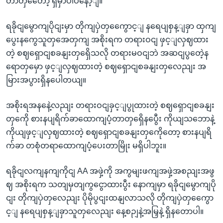
တာတှတေော့ ရှိမှာပါပဲနော့ျ။"
ရခိုငျမွောကျပိုငျးမှာ တိုကျပှဲတှကွေောင့ျ နရေပျစှန့ျခှာ ထှကျ
ပွေးနကွေသူတှအေတှကျ အစိုးရက တရားဝငျ ဖှင့ျလှဈထား
တဲ့ စဈရှောငျစခနျးတှရှေိသလို တရားမဝငျဘဲ အဆငျပွတေဲ့န
ရောတှမှော ဖှင့ျလှဈထားတဲ့ စဈရှောငျစခနျးတှလေညျး အ
မြားအပွားရှိနပေါတယျ။
အစိုးရအနနေဲ့လညျး တရားဝငျခှင့ျပွုထားတဲ့ စဈရှောငျစခနျး
တှကေို စားနပျရိက်ခာထောကျပံ့တာတှရှေိနပွေီး ကိုယျသဘောနဲ့
ကိုယျဖှင့ျလှဈထားတဲ့ စဈရှောငျစခနျးတှကေိုတော့ စားနပျရိ
က်ခာ တစုံတရာထောကျပံ့ပေးတာမြိုး မရှိပါဘူး။
ရခိုငျလကျနကျကိုငျ AA အဖှဲ့ကို အကွမျးဖကျအဖှဲ့အစညျးအဖွ
ဈ အစိုးရက သတျမှတျကွငွောထားပွီး နောကျမှာ ရခိုငျမွောကျပို
ငျး တိုကျပှဲတှလေညျး ပိုမိုပွငျးထနျလာသလို တိုကျပှဲတှကွေော
င့ျ နရေပျစှန့ျခှာသူတှလေညျး နေ့စဉျနဲ့အမြှနဲ့ ရှိနတောပါ။