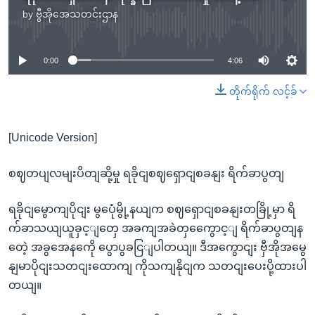
by
ဗွီအိုအေသတင်းဌာန
No media source currently available
0:00
4:06
တိုက်ရိုက် လင့်ခ်
[Unicode Version]
စဈတပျလမျးပိတျဆို့မှု ရခိုငျစဈရှောငျစခနျး ရိက်ခာပွတျ
ရခိုငျမွောကျပိုငျး မွပေုံမွို့နယျက စဈရှောငျစခနျးတခြို့မှာ ရိ
က်ခာသယျယူခှင့ျတှေ အခကျအခဲတှကွေောင့ျ ရိက်ခာပွတျန
တေဲ့ အခွအေနကေို ပွောပွခငြျပါတယျ။ ဒီအကွောငျး ဗှီအိုအမွေ
နျမာပိုငျးသတငျးထောကျ ကိုသကျနိုငျက သတငျးပေးပို့ထားပါ
တယျ။