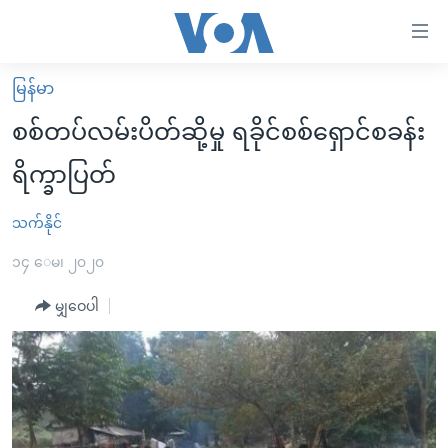
သုံး
ရ
လွယ်ကူ
မြန်မာ
မူလစာမျက်နှာ
စေ
စစ်တပ်လမ်းပိတ်ဆို့မှု ရခိုင်စစ်ရှောင်စခန်း
မြန်မာ
သည့်
ရိက္ခာပြတ်
ကမ္ဘာ့သတင်းများ
Link
ဗွီဒီယို
နိုင်ငံတကာ
သက်နိုင်
များ
သတင်းလွတ်လပ်ခွင့်
အမေရိကန်
၁၄ ေမ၊ ၂၀၂၀
ပင်မ
ရပ်ဝန်းတခု လမ်းတခု အလွန်
တရုတ်
အကြောင်းအရာ
မျှဝေပါ
သို့
အင်္ဂလိပ်စာလေ့လာမယ်
အစ္စရေး-ပါလက်စတိုင်း
ကျော်
အပတ်စဉ်ကဏ္ဍများ
အမေရိကန်သုံးအီဒီယံ
ကြည့်
ရေဒီယိုနှင့်ရုပ်သံ အချက်အလက်များ
မကြေးမုံရဲ့ အင်္ဂလိပ်စာ
ရေဒီယို
ရန်
ပင်မ
ရေဒီယို/တီဗွီအစီအစဉ်
ရုပ်ရှင်ထဲက အင်္ဂလိပ်စာ
တီဗွီ