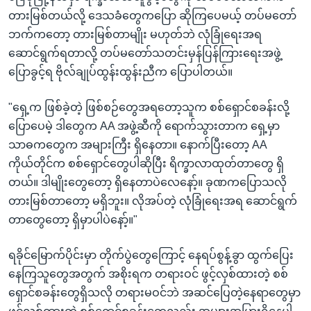
တားမြစ်တယ်လို့ ဒေသခံတွေကပြော ဆိုကြပေမယ့် တပ်မတော်
ဘက်ကတော့ တားမြစ်တာမျိုး မဟုတ်ဘဲ လုံခြုံရေးအရ
ဆောင်ရွက်ရတာလို့ တပ်မတော်သတင်းမှန်ပြန်ကြားရေးအဖွဲ့
ပြောခွင့်ရ ဗိုလ်ချုပ်ထွန်းထွန်းညီက ပြောပါတယ်။
"ရှေ့က ဖြစ်ခဲ့တဲ့ ဖြစ်စဉ်တွေအရတော့သူက စစ်ရှောင်စခန်းလို့
ပြောပေမဲ့ ဒါတွေက AA အဖွဲ့ဆီကို ရောက်သွားတာက ရှေ့မှာ
သာဓကတွေက အများကြီး ရှိနေတာ။ နောက်ပြီးတော့ AA
ကိုယ်တိုင်က စစ်ရှောင်တွေပါဆိုပြီး ရိက္ခာလာထုတ်တာတွေ ရှိ
တယ်။ ဒါမျိုးတွေတော့ ရှိနေတာပဲလေနော့်။ ခုဏကပြောသလို
တားမြစ်တာတော့ မရှိဘူး။ လိုအပ်တဲ့ လုံခြုံရေးအရ ဆောင်ရွက်
တာတွေတော့ ရှိမှာပါပဲနော့်။"
ရခိုင်မြောက်ပိုင်းမှာ တိုက်ပွဲတွေကြောင့် နေရပ်စွန့်ခွာ ထွက်ပြေး
နေကြသူတွေအတွက် အစိုးရက တရားဝင် ဖွင့်လှစ်ထားတဲ့ စစ်
ရှောင်စခန်းတွေရှိသလို တရားမဝင်ဘဲ အဆင်ပြေတဲ့နေရာတွေမှာ