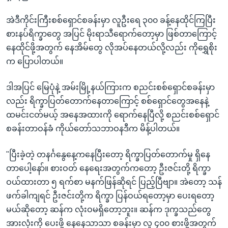
အဲဒီကိုင်းကြီးစစ်ရှောင်စခန်းမှာ လူဦးရေ ၃၀၀ ခန့်နေထိုင်ကြပြီး
စားနပ်ရိက္ခာတွေ အပြင် မိုးရာသီရောက်တော့မှာ ဖြစ်တာကြောင့်
နေထိုင်ဖို့အတွက် နေအိမ်တွေ လိုအပ်နေတယ်လို့လည်း ကိုရွှေစိုး
က ပြောပါတယ်။
ဒါအပြင် မြေပုံနဲ့ အမ်းမြို့နယ်ကြားက စညင်းစစ်ရှောင်စခန်းမှာ
လည်း ရိက္ခာပြတ်တောက်နေတာကြောင့် စစ်ရှောင်တွေအနေနဲ့
ထမင်းငတ်မယ့် အနေအထားကို ရောက်နေပြီလို့ စညင်းစစ်ရှောင်
စခန်းတာဝန်ခံ ကိုယ်တော်သဘာဝနဒီက မိန့်ပါတယ်။
"ပြီးခဲ့တဲ့ တနင်္ဂနွေနေ့ကနေပြီးတော့ ရိက္ခာပြတ်တောက်မှု ရှိနေ
တာပေါ့နော်။ စားဝတ် နေရေးအတွက်ကတော့ ဦးဇင်းတို့ ရိက္ခာ
ဝယ်ထားတာ ၅ ရက်စာ မနက်ဖြန်ဆိုရင် ပြည့်ပြီဗျာ။ အဲတော့ သန်
ဖက်ခါကျရင် ဦးဇင်းတို့က ရိက္ခာ ပြန်ဝယ်ရတော့မှာ ပေးရတော့
မယ်ဆိုတော့ ဆန်က လုံးဝမရှိတော့ဘူး။ ဆန်က ဒုက္ခသည်တွေ
အားလုံးကို ပေးဖို့ နေနေသာသာ စခန်းမှာ လူ ၄၀၀ စားဖို့အတွက်