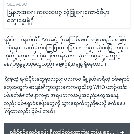
SEE ALSO:
မြန်မာ့အရေး ကုလသမဂ္ဂ လုံခြုံရေးကောင်စီမှာ
ဆွေးနွေးဖို့ရှိ
ရခိုင်လက်နက်ကိုင် AA အဖွဲ့ကို အကြမ်းဖက်အဖွဲ့အစည်းအဖြစ်
အစိုးရက သတ်မှတ်ကြေငြာထားပြီး နောက်မှာ ရခိုင်မြောက်ပိုင်း
တိုက်ပွဲတွေလည်း ပိုမိုပြင်းထန်လာသလို တိုက်ပွဲတွေကြောင့်
နေရပ်စွန့်ခွာသူတွေလည်း နေ့စဉ်နဲ့အမျှနဲ့ ရှိနေတာပါ။
ပြီးခဲ့တဲ့ ရက်ပိုင်းတွေမှာလည်း ပလက်ဝမြို့နယ်မှာရှိတဲ့ စစ်ရှောင်
တွေအတွက် စားနပ်ရိက္ခာသွားရောက်ကူညီတဲ့ WHO ယာဉ်တန်း
ပစ်ခတ်ခံရတဲ့နောက်မှာ အရပ်ဘက်အဖွဲ့အစည်းတွေအနေနဲ့
လည်း စစ်ရှောင်စခန်းတွေကို သွားရောက်ကူညီပေးဖို့ ခက်ခဲနေ
ကြတာလည်းဖြစ်ပါတယ်။
ရခိုင်စစ်ရှောင်စခန်း ရိက္ခာဖြတ်တောက်မှု တပ်နဲ့ စခန်းတာဝန်ခံတွေပြောဆိုချက် ကွဲလွဲ