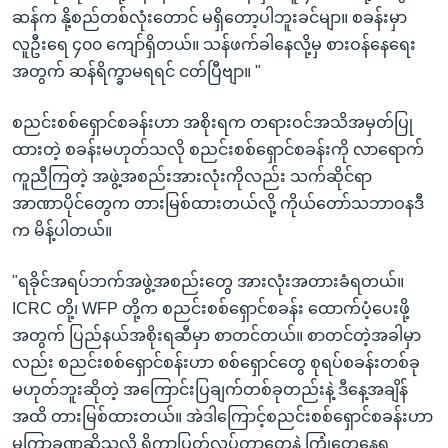
ဆန်က နို့စည်တစ်လုံးတောင် မရှိတော့ပါဘူးခင်မျာ။ စခန်းမှာ
လူဦးရေ ၄၀၀ ကျော်ရှိတယ်။ သန်ဖက်ခါနေလို့မှ စားဝန်နေရေး
အတွက် ဆန်ရိက္ခာမရရင် ငတ်ပြီဗျာ။ "
စညင်းစစ်ရှောင်စခန်းဟာ အစိုးရက တရားဝင်အသိအမှတ်ပြု
ထားတဲ့ စခန်းမဟုတ်သလို စညင်းစစ်ရှောင်စခန်းကို လာရောက်
ကူညီကြတဲ့ အဖွဲ့အစည်းအားလုံးကိုလည်း သက်ဆိုင်ရာ
အာဏာပိုင်တွေက တားမြစ်ထားတယ်လို့ ကိုယ်တော်သဘာဝနဒီ
က မိန့်ပါတယ်။
"ရခိုင်အရပ်ဘက်အဖွဲ့အစည်းတွေ အားလုံးအတားခံရတယ်။
ICRC တို့၊ WFP တို့က စညင်းစစ်ရှောင်စခန်း ထောက်ပံ့ပေးဖို့
အတွက် ပြည်နယ်အစိုးရဆီမှာ စာတင်တယ်။ စာတင်တဲ့အခါမှာ
လည်း စညင်းစစ်ရှောင်စန်းဟာ စစ်ရှောင်တွေ စုရပ်စခန်းတစ်ခု
မဟုတ်ဘူးဆိုတဲ့ အကြောင်းပြချက်တစ်ခုတည်းနဲ့ ဒီနေ့အချိန်
အထိ တားမြစ်ထားတယ်။ အဲဒါကြောင့်စညင်းစစ်ရှောင်စခန်းဟာ
မကြာခဏဆိုသလို ရိက္ခာပြတ်လပ်တာတွေနဲ့ ကြုံတွေ့နေရ