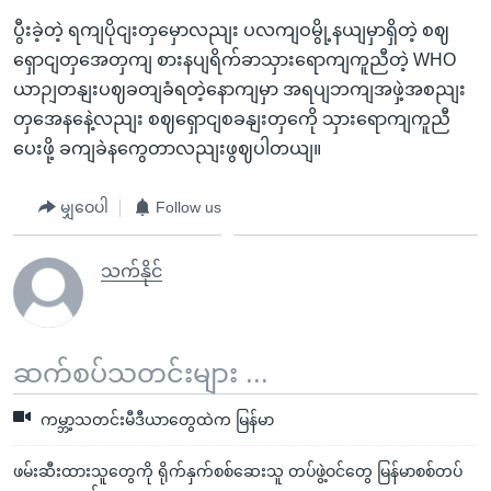
ပွီးခဲ့တဲ့ ရကျပိုငျးတှမှောလညျး ပလကျဝမွို့နယျမှာရှိတဲ့ စဈ
ရှောငျတှအေတှကျ စားနပျရိက်ခာသှားရောကျကူညီတဲ့ WHO
ယာဉျတနျးပဈခတျခံရတဲ့နောကျမှာ အရပျဘကျအဖှဲ့အစညျး
တှအေနနေဲ့လညျး စဈရှောငျစခနျးတှကေို သှားရောကျကူညီ
ပေးဖို့ ခကျခဲနကွေတာလညျးဖွဈပါတယျ။
မျှဝေပါ
Follow us
သက်နိုင်
ဆက်စပ်သတင်းများ ...
ကမ္ဘာ့သတင်းမီဒီယာတွေထဲက မြန်မာ
ဖမ်းဆီးထားသူတွေကို ရိုက်နှက်စစ်ဆေးသူ တပ်ဖွဲ့ဝင်တွေ မြန်မာစစ်တပ်