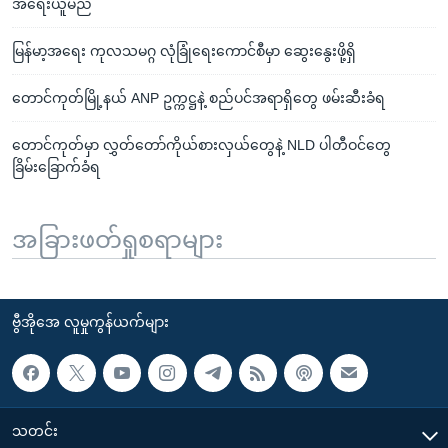
အရေးယူမည်
မြန်မာ့အရေး ကုလသမဂ္ဂ လုံခြုံရေးကောင်စီမှာ ဆွေးနွေးဖို့ရှိ
တောင်ကုတ်မြို့နယ် ANP ဥက္ကဋ္ဌနဲ့ စည်ပင်အရာရှိတွေ ဖမ်းဆီးခံရ
တောင်ကုတ်မှာ လွှတ်တော်ကိုယ်စားလှယ်တွေနဲ့ NLD ပါတီဝင်တွေ
ခြိမ်းခြောက်ခံရ
အခြားဖတ်ရှုစရာများ
ဗွီအိုအေ လူမှုကွန်ယက်များ
သတင်း