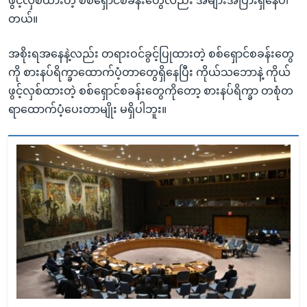
ဖွင့်လှစ်ထားတဲ့ စစ်ရှောင်စခန်းတွေလည်း အများအပြားရှိနေပါ
တယ်။
အစိုးရအနေနဲ့လည်း တရားဝင်ခွင့်ပြုထားတဲ့ စစ်ရှောင်စခန်းတွေ
ကို စားနပ်ရိက္ခာထောက်ပံ့တာတွေရှိနေပြီး ကိုယ်သဘောနဲ့ ကိုယ်
ဖွင့်လှစ်ထားတဲ့ စစ်ရှောင်စခန်းတွေကိုတော့ စားနပ်ရိက္ခာ တစုံတ
ရာထောက်ပံ့ပေးတာမျိုး မရှိပါဘူး။