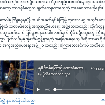
ပတ် ကျော်လောက်ရှိသေးတယ်။ ဒီမှာလည်းစားဝတ်နေရေး အဆင်မ
ော့ တာဝန်ခံတွေက ချက်ကျွေးတာတွေကို စားနေရတာပေါ့နော်။"
ာဂါနဲ့ ကြုံနေရချိန် အပစ်အခတ်ရပ်စဲကြဖို့ ကုလသမဂ္ဂ အတွင်းရေး
အခြေစိုက် သံတမန်တွေနဲ့ အကူအညီပေးရေး အဖွဲ့တွေကလည်း တိုက်တွန
ွဲတွေ ဆက်လက် ဖြစ်ပွားနေတာပါ။ လက်နက်ကိုင် ပဋိပက္ခတွေ ကြီ
က္ခာ ပြတ်လပ်မှုနဲ့ အိုးအိမ်စွန့်ခွာရတဲ့ အခြေအနေတွေ ပိုဆိုးလာမှာ စိုး
တကာ အကူအညီပေးရေးအဖွဲ့ ၂၀ ကလည်း မကြာသေးခင်ကပဲ သတိပေ
ရခိုင်စစ်ကြောင့် ဒေသခံထောင်ဂဏန်း ထပ်မံထွက်ပြေးကြရ
EMBE
by
ဗွီအိုအေသတင်းဌာန
No media source currently available
0:00
တ်၍ နားဆင်နိုင်ပါသည်။
EMBED