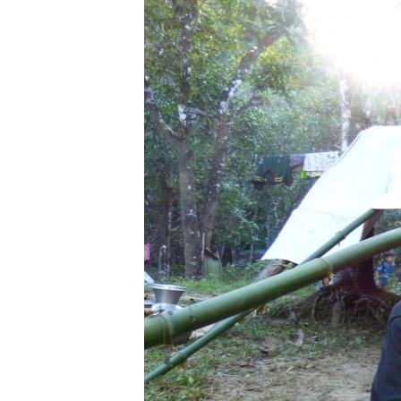
သုတပဒေသာ အင်္ဂလိပ်စာ
အ
ညွန်း
စာမျက်နှာ
သို့
ကျော်
ကြည့်
ရန်
ရှာဖွေ
ရန်
နေရာ
သို့
ကျော်
ရန်