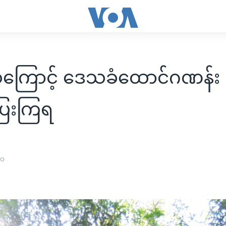
စစ်ကြောင့် ဒေသခံထောင်ဂဏန်း
ြေးကြရ
၂၀