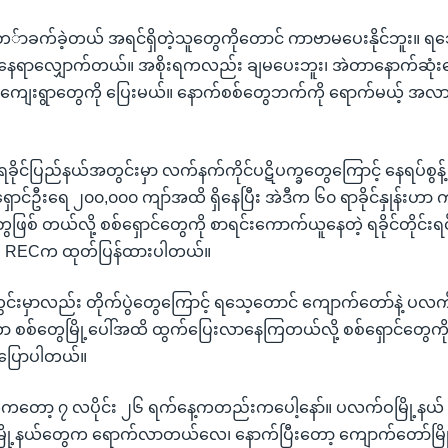
ာခက်ခဲ့တယ် အရင်ရှိတဲ့သူတွေကိုတောင် ကာဗာမပေးနိုင်ဘူး။ ရသ
ြေနေရာလျှောက်တယ်။ အစိုးရကလည်း ချမပေးဘူး၊ အဲတာနောက်ဆုံးမ
 ကျေးရွာတွေကို ပြေးမယ်။ နောက်စစ်တွေဘက်ကို ရောက်မယ့် အလ
ရခိုင်ပြည်နယ်အတွင်းမှာ လက်နက်ကိုင်ပဋိပက္ခတွေကြောင့် နေရပ်စွန့
ောင်ဦးရေ ၂၀၀,၀၀၀ ကျာ်အထိ ရှိနေပြီး အဲဒီက ၆၀ ရာခိုင်နှုန်းဟာ
ဖြစ် တယ်လို့ စစ်ရှောင်တွေကို စာရင်းကောက်ယူနေတဲ့ ရခိုင်တိုင်းရင်
ံး RECက ထုတ်ပြန်ထားပါတယ်။
ွင်းမှာလည်း တိုက်ပွဲတွေကြောင့် ရသေ့တောင် ကျောက်တော်နဲ့ ပလက
စစ်တွေမြို့ပေါ်အထိ ထွက်ပြေးလာနေကြတယ်လို့ စစ်ရှောင်တွေကို
 ပြောပါတယ်။
ကတော့ ၇ လပိုင်း ၂၆ ရက်နေ့ကတည်းကပေါ့နော်။ ပလက်ဝမြို့နယ် နမ
ီမြို့နယ်တွေက ရောက်လာတယ်လေ၊ နောက်ပြီးတော့ ကျောက်တော်မြို့နယ်