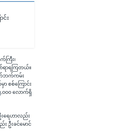
ာင်း
်ကြီး၊
ဒဏ်ရာရကြတယ်။
ောက်ဘက်ကမ်း
မှာ စစ်ကြောင်း
,၀၀၀ လောက်ရှိ
ောင်ဦးရေဟာလည်း
်း ဦးခင်မောင်