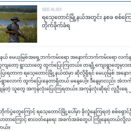
SEE ALSO:
ရသေ့တောင်မြို့နယ်အတွင်း နစခ စစ်ကြေ
တိုက်ခိုက်ခံရ
ု့နယ် မေယုမြစ်အရှေ့ဘက်ကမ်းရော အနောက်ဘက်ကမ်းရော လက်နက
ကျတော့ ရွာသားတွေ ထွက်ပြေးကြတယ်။ တချို့ကျေးရွာတွေမှာ
ြေးရတာက ရသေ့တောင်မြို့နယ်ထဲမှာ ဆိုလို့ရှိရင် မေယုမြစ် အန
 ၆ရွာလောက် ထွက်ပြေးနေတာရှိတယ် မနေ့ပေါ့။ ဒီနေ့မှာလည်း အဲဘက်
်တဲ့ သူတွေ အကုန်လုံးပြေးကြရတယ်။ အကုန်လုံးဆိုရင် လူဦးရေ ၂
 တိုက်ပွဲတွေကြောင့် ရသေ့တောင်မြို့ပေါ်မှာ ခိုလှုံနေကြရတဲ့ စစ်ရှ
ရှိလာတာကြောင့် စားဝတ်နေရေး အခက်အခဲတွေပါ ကြုံနေရတယ်လို့လည
တယ်။