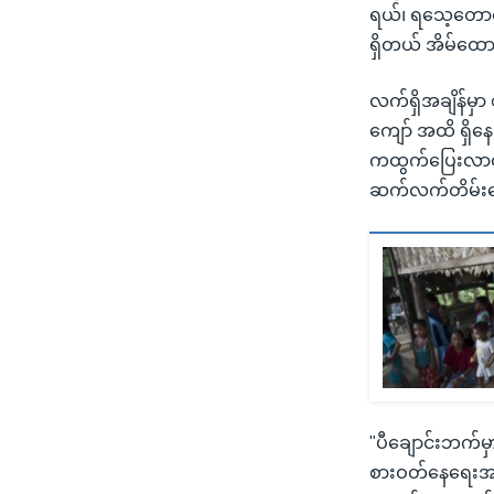
ရယ်၊ ရသေ့တောင်
ရှိတယ် အိမ်ထော
လက်ရှိအချိန်မှာ 
ကျော် အထိ ရှိ
ကထွက်ပြေးလာတဲ
ဆက်လက်တိမ်းရှ
"ပီချောင်းဘက်မ
စားဝတ်နေရေးအ