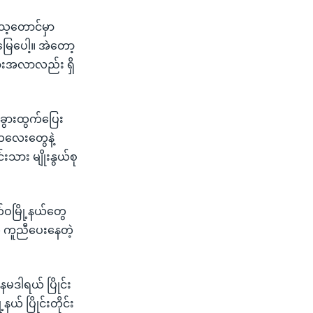
ေ့တောင်မှာ
ြေပေါ့။ အဲတော့
ားအလာလည်း ရှိ
်ခွားထွက်ပြေး
 ကလေးတွေနဲ့
းသား မျိုးနွယ်စု
်ဝမြို့နယ်တွေ
 ကူညီပေးနေတဲ့
ဒါရယ် ပြိုင်း
 ပြိုင်းတိုင်း