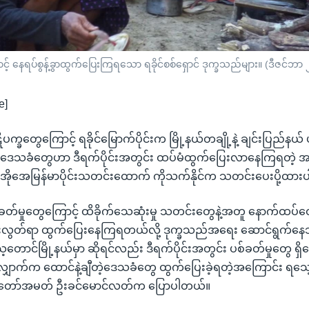
ောင့် နေရပ်စွန့်ခွာထွက်ပြေးကြရသော ရခိုင်စစ်ရှောင် ဒုက္ခသည်များ။ (ဒီဇင်ဘာ
e]
ပက္ခတွေကြောင့် ရခိုင်မြောက်ပိုင်းက မြို့နယ်တချို့နဲ့ ချင်းပြည်နယ
ဲ့ ဒေသခံတွေဟာ ဒီရက်ပိုင်းအတွင်း ထပ်မံထွက်ပြေးလာနေကြရတဲ့
ွီအိုအေမြန်မာပိုင်းသတင်းထောက် ကိုသက်နိုင်က သတင်းပေးပို့ထာ
ပစ်ခတ်မှုတွေကြောင့် ထိခိုက်သေဆုံးမှု သတင်းတွေနဲ့အတူ နောက်ထပ်ထော
ွတ်ရာ ထွက်ပြေးနေကြရတယ်လို့ ဒုက္ခသည်အရေး ဆောင်ရွက်နေသ
တောင်မြို့နယ်မှာ ဆိုရင်လည်း ဒီရက်ပိုင်းအတွင်း ပစ်ခတ်မှုတွေ ရှ
ောက်က ထောင်နဲ့ချီတဲ့ဒေသခံတွေ ထွက်ပြေးခဲ့ရတဲ့အကြောင်း ရသေ့
တ်တော်အမတ် ဦးခင်မောင်လတ်က ပြောပါတယ်။