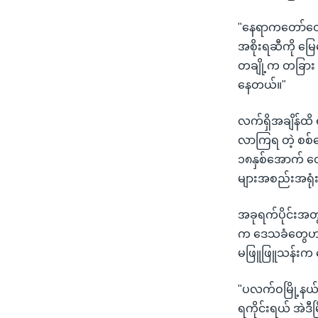
"နေရာကတော်တေ်
အစိုးရဆီကို မ
တချို့က တခြား
နေတယ်။"
လက်ရှိအချိန်ထိ 
လာကြရ တဲ့ စစ်ရှ
၁၈နှစ်အောက် တွေ
များအစည်းအရု
အခုရက်ပိုင်းအတ
က ဒေသခံတွေဟာ 
မဖြူဖြူသန်းက
"ပလက်ဝမြို့နယ်
ရကိုင်းရယ် အဲဒ