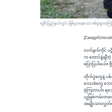
ရခိုင်ပြည်နယ်တွင်း ဖြစ်ပွားနေသော စစ်ပွဲများကြ
[Zawgyi/Unicod
လက်နက်ကိုင် ပဋိ
က ထောင်နဲ့ချီတ
ပြောပြပါမယ်။ ဗ
တိုက်ပွဲတွေနဲ့ 
ဒေသခံတွေ ဘေးလ
ခဲ့ကြတာပါ။ ရသေ့
ယူမြစ်ကမ်းတလျှ
အမျိုးသားလွှ