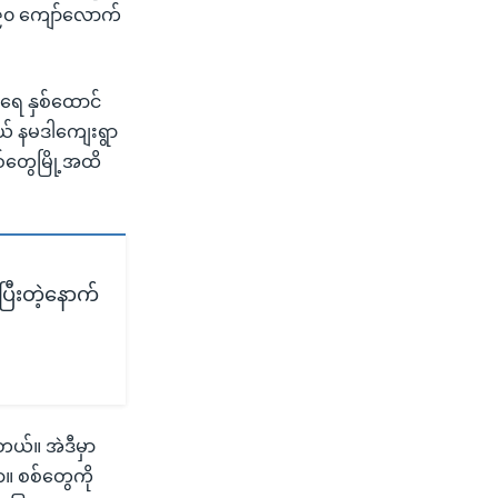
 ၉၀ ကျော်လောက်
ဦးရေ နှစ်ထောင်
ယ် နမဒါကျေးရွာ
်တွေမြို့အထိ
ပြီးတဲ့နောက်
တယ်။ အဲဒီမှာ
 စစ်တွေကို