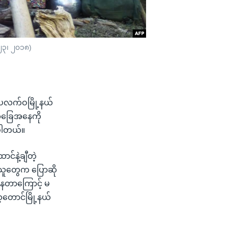
 ၂၃၊ ၂၀၁၈)
် ပလက်ဝမြို့နယ်
 အခြေအနေကို
းပါတယ်။
င်နဲ့ချီတဲ့
ူတွေက ပြောဆို
ိနေတာကြောင့် မ
တောင်မြို့နယ်