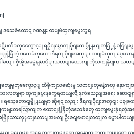
n]
င့ျ ဒသေခံထောငျဂဏနျး ထပျမံထှကျပွေးကွရ
ိပက်ခတှကွေောင့ျ ရခိုငျမွောကျပိုငျးက မွို့နယျတခြို့နဲ့ ခငြ
ငျနဲ့ခြီတဲ့ ဒသေခံတှဟော ဒီရကျပိုငျးအတှငျး ထပျမံထှကျပွေးလာ
ပါမယျ။ ဗှီအိုအမွေနျမာပိုငျးသတငျးထောကျ ကိုသကျနိုငျက သတငျး
 ပဈခတျမှုတှကွေောင့ျ ထိခိုကျသဆေုံးမှု သတငျးတှနေဲ့အတူ နောကျထ
 ဘေးလှတျရာ ထှကျပွေးနကွေရတယျလို့ ဒုက်ခသညျအရေး ဆောငျ
ပါ။ ရသေ့တောငျမွို့နယျမှာ ဆိုရငျလညျး ဒီရကျပိုငျးအတှငျး ပဈခတျ
ဈကမျးတလြှောကျက ထောငျနဲ့ခြီတဲ့ဒသေခံတှေ ထှကျပွေးခဲ့ရတဲ့အ
ျ အမြိုးသားလှှတျတောျအမတျ ဦးခငျမောငျလတျက ပွောပါတယျ
ို့နယျ မယေုမွဈအရှေ့ဘကျကမျးရော အနောကျဘကျကမျးရော လက