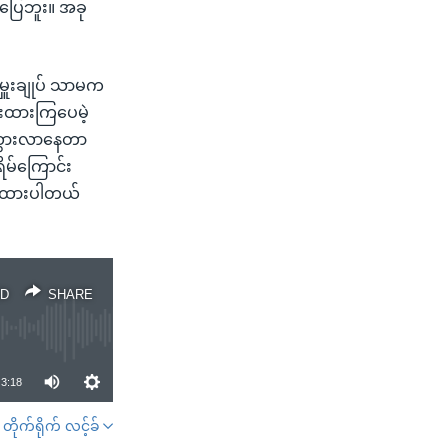
ပြေဘူး။ အခု
မှူးချုပ် သာမက
်းထားကြပေမဲ့
းထွားလာနေတာ
ရိမ်ကြောင်း
းထားပါတယ်
D
SHARE
3:18
တိုက်ရိုက် လင့်ခ်
SHARE