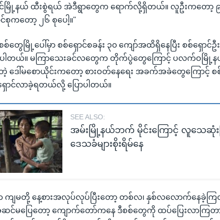
မြို့နယ် ထီးစွဲရယ် အဲဒီရွာတွေက ရောက်လို့ရှိတယ်။ လူဦးကတော့
င်စုကတော့ ၂၆ စုပေါ့။"
စစ်တွေမြို့ပေါ်မှာ စစ်ရှောင်စခန်း ၃၀ ကျော်အထိရှိနေပြီး စစ်ရှောင်
နေပါတယ်။ မကြာသေးခင်လတွေက တိုက်ပွဲတွေကြောင့် ပလက်ဝမြို့န
့ ဒေါ်မစောယိုင်းကတော့ စားဝတ်နေရေး အခက်အခဲတွေကြောင့် စစ
ောင်လာခဲ့ရတယ်လို့ ပြောပါတယ်။
SEE ALSO:
အမ်းမြို့နယ်ဘက် မိုင်းကြောင့် လူသေဆုံး
ဒေသခံများစိုးရိမ်နေ
ှာ ကျမတို့ နေ့စားအလုပ်လုပ်ပြီးတော့ တစ်လ၊ နှစ်လလောက်နေခဲ့ကြ
ဆင်မပြေတော့ ကျောက်တော်ကနေ ဒီစစ်တွေကို ထပ်ပြေးလာကြတာ။