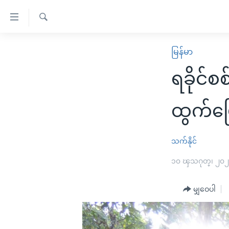
သုံး
ရ
ရှာဖွေ
လွယ်ကူ
မူလစာမျက်နှာ
မြန်မာ
ရ
စေ
မြန်မာ
လာ
ရခိုင်
သည့်
ဒ်
ကမ္ဘာ့သတင်းများ
Link
ဗွီဒီယို
နိုင်ငံတကာ
ထွက်ပ
များ
သတင်းလွတ်လပ်ခွင့်
အမေရိကန်
ပင်မ
ရပ်ဝန်းတခု လမ်းတခု အလွန်
တရုတ်
သက်နိုင်
အကြောင်းအရာ
အင်္ဂလိပ်စာလေ့လာမယ်
အစ္စရေး-ပါလက်စတိုင်း
၁၀ ၾသဂုတ္၊ ၂၀
သို့
အပတ်စဉ်ကဏ္ဍများ
အမေရိကန်သုံးအီဒီယံ
ကျော်
မျှဝေပါ
ကြည့်
ရေဒီယိုနှင့်ရုပ်သံ အချက်အလက်များ
မကြေးမုံရဲ့ အင်္ဂလိပ်စာ
ရေဒီယို
ရန်
ရေဒီယို/တီဗွီအစီအစဉ်
ရုပ်ရှင်ထဲက အင်္ဂလိပ်စာ
တီဗွီ
ပင်မ