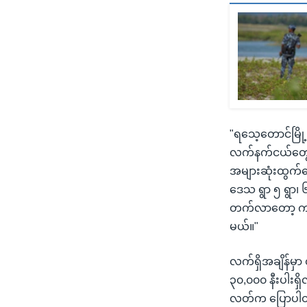
"ရသေ့တောင်မြိ
လက်နက်ငယ်တွေ
အများဆုံးထွက်ပ
ဒေသ ရွာ ၅ ရွာ၊
တက်လာတော့ ကျန
မယ်။"
လက်ရှိအချိန်မှာ
၃၀,၀၀၀ နီးပါး
လတ်က ပြောပါ