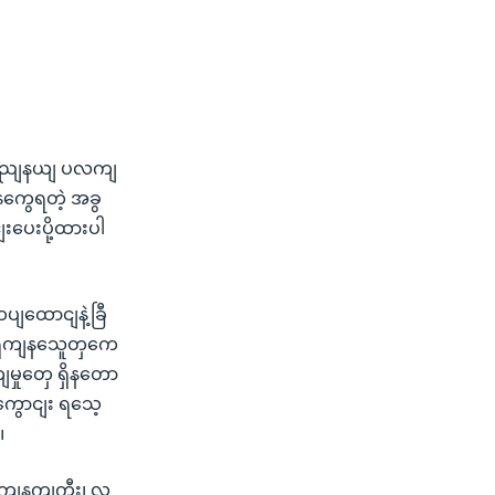
ျးပွညျနယျ ပလကျ
နကွေရတဲ့ အခွ
ပေးပို့ထားပါ
ပျထောငျနဲ့ခြီ
ရှကျနသေူတှကေ
မှုတှေ ရှိနတော
ကွောငျး ရသေ့
။
ျနကျကွီး၊ လ