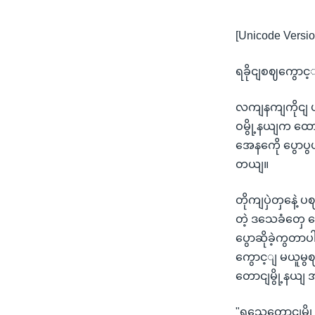
[Unicode Versio
ရခိုငျစဈကွော
လကျနကျကိုငျ ပဋ
ဝမွို့နယျက ထော
အေနကေို ပွောပွ
တယျ။
တိုကျပှဲတှနေဲ့
တဲ့ ဒသေခံတှေ
ပွောဆိုခဲ့ကွတာ
ကွောင့ျ မယူမွ
တောငျမွို့နယ
"ရသေ့တောငျမွ