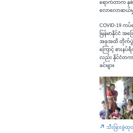
ရောက်တာက နှစ်
လောလောဆယ်မှာတ
COVID-19 ကပ်ရေ
မြန်မာနိုင်ငံ 
အခုအထိ တိုက်ပ
ကြောင့် စားနပ်ရိ
လည်း နိုင်ငံ
ခင်ဗျာ။
သီးခြားခွဲထု