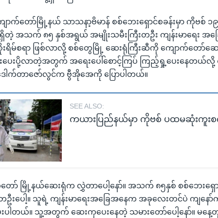
ျောက်တော်မြို့နယ် သာသနာ့ဗိမာန် စစ်ဘေးရှောင်စခန်းမှာ ကိုဗစ် 
ေ့ရှိတဲ့ အသက် ၈၅ နှစ်အရွယ် အမျိုးသမီးကြီးတဦး ကျန်းမာရေး 
ုးရိမ်စရာ ဖြစ်လာလို့ စစ်တွေမြို့ ဆေးရုံကြီးဆီကို ကျောက်တော်
်းပေးပို့လာတဲ့အတွက် အရေးပေါ်စောင့်ကြပ် ကြည့်ရှု့ပေးနေတယ်လို့
 ဒေါက်တာဇော်လွင်က ဗွီအိုအေကို ပြောပါတယ်။
SEE ALSO:
ကယားပြည်နယ်မှာ ကိုဗစ် ပထမဆုံးကူးစ
ော် မြို့နယ်ဆေးရုံက လွှဲတာပေါ့နော်။ အသက် ၈၅နှစ် စစ်ဘေးရှေ
 တဦးပေါ့။ သူရဲ့ ကျန်းမာရေးအခြေအနေက အခုလေးတင်ပဲ ကျနော်ကို
းပါတယ်။ သူ့အတွက် ဆေးကုပေးနေတဲ့ သမားတော်ပေါ့နော်။ မနေ့တ