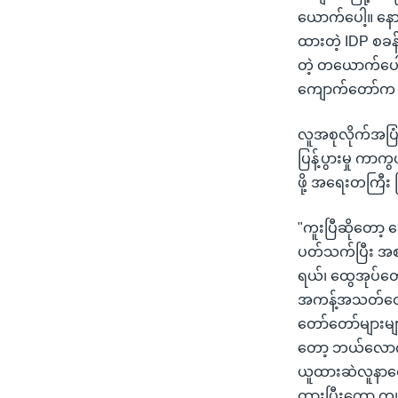
ယောက်ပေါ့။ နော
ထားတဲ့ IDP 
တဲ့ တယောက်ပေါ့
ကျောက်တော်က ဆ
လူအစုလိုက်အပြုံ
ပြန့်ပွားမှု ကာ
ဖို့ အရေးတကြီ
"ကူးပြီဆိုတော့ 
ပတ်သက်ပြီး အစ
ရယ်၊ ထွေအုပ်တ
အကန့်အသတ်တွေန
တော်တော်များမျ
တော့ ဘယ်လောက်အ
ယူထားဆဲလူနာတွေ
ထားပြီးတော့ ကျ