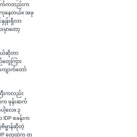
 ရောက်ကတည်းက
းကုနေတယ်။ အခု
ုန်းရှိလာ
းမှာတော့
တယ်ဆိုတာ
ည်တွေကြား
့ ကျောက်တော်
ပ်ကြီးကလည်း
်က ဖုန်းဆက်
ပေါ့လေ။ ၃
ှာ IDP စခန်းက
မ္မာန်ဆိုတဲ့
့ IDP တွေထဲက တ