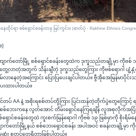
ားနေထိုင်ရာ စစ်ရှောင်စခန်းတခု မြင်ကွင်း။ (ဓာတ်ပုံ - Rakhine Ethnics Congr
e]
ျောက်တော်မြို့ စစ်ရှောင်စခန်းတွေထဲက ဒုက္ခသည်တချို့မှာ ကိုဗစ် ၁
ွေ့လာတဲ့အတွက် သိန်းချီတဲ့ ဒုက္ခသည်တွေကြား ကိုဗစ်ရောဂါ ပျံ့နှ
ုးရိမ်လာနေတဲ့အကြောင်း ပြောပြပေးချင်ပါတယ်။ ဗွီအိုအေမြန်မာပို
ြပေးထားပါတယ်။
်တပ် AA နဲ့ အစိုးရစစ်တပ်တို့ကြား ပြင်းထန်တဲ့တိုက်ပွဲတွေကြောင့် ရ
စစ်ဘေးကနေ လွတ်အောင် တိမ်းရှောင်နေကြရချိန် လူအစုလိုက်အပြုံလို
်ရှောင်စခန်းတွေထဲ ကူးစက်မြန်ရောဂါ ကိုဗစ် ၁၉ ဖြစ်မှာကို စိုးရိမ်န
ောက်တော်မြို့နယ် စစ်ဘေးရှောင်စခန်း အပါအဝင် စခန်းတချို့မှာ ကိုဗ
ုံး စတင်တွေ့ရှိတာဖြစ်ပါတယ်။