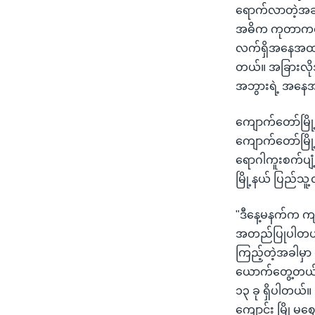
ရောက်လာတဲ့အချ
အဓိက ကုတာကတေ
လက်ရှိအနေအထားအ
တယ်။ အခြားလိ
အဘွားရဲ့ အနေ
ကျောက်တော်မြိ
ကျောက်တော်မြိ
ရောဂါကူးစက်ပျံ
မြို့နယ် ပြည်သ
"ဒီနေ့မနက်က ကျန
အတည်ပြုပါတယ်။
ကြည့်တဲ့အခါမှ
ယောက်တွေ့တယ်။ 
၁၃ ခု ရှိပါတယ်။
ကျောင်း မြို့မ