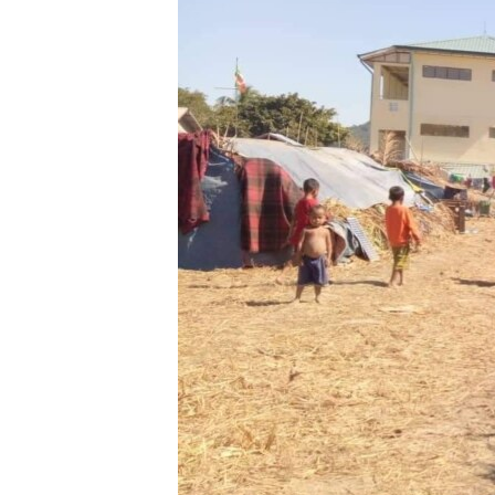
သုတပဒေသာ အင်္ဂလိပ်စာ
အ
ညွန်း
စာမျက်နှာ
သို့
ကျော်
ကြည့်
ရန်
ရှာဖွေ
ရန်
နေရာ
သို့
ကျော်
ရန်