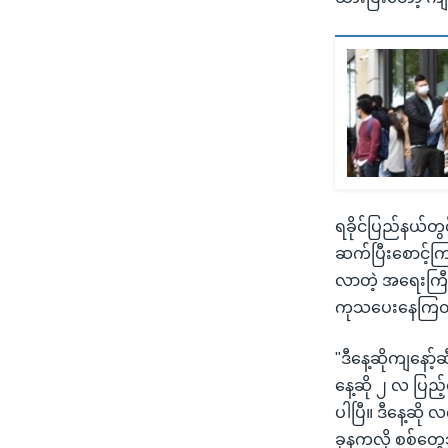
ရခိုင်ပြည်နယ်တွ
ဆက်ပြီးစောင့်က
လာတဲ့ အရေးကြီး
ကုသပေးနေကြတယ်
"ဒီနေ့ဆိုကျနော
နေ့ဆို ၂ လ ပြည
ပါပြီ။ ဒီနေ့ဆိ
ခုနကလို စစ်တွေ