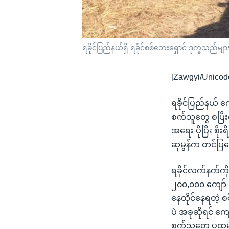
ရခိုင်ပြည်နယ်ရှိ ရခိုင်စစ်ဘေးရှောင် ဒုက္ခသည်မျ
[Zawgyi/Unicod
ရခိုင်ပြည်နယ် က
စက်သူတွေ စပြီးတ
အရေး ပိုပြီး စိ
ဆုမွန်က တင်ပ
ရခိုင်လက်နက်ကိုင
၂၀၀,၀၀၀ ကျော် 
နေထိုင်နေရတဲ့ စစ
ပဲ အခုဆိုရင် ကျ
စက်သူတွေ ပထမဆ