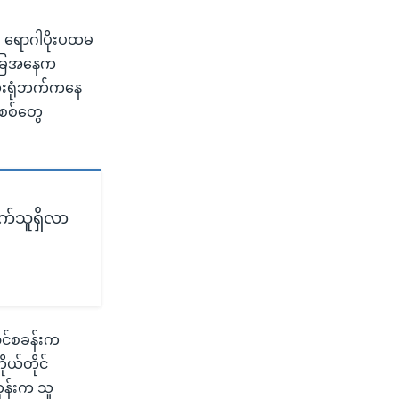
၁၉ ရောဂါပိုးပထမ
အခြေအနေက
ဆေးရုံဘက်ကနေ
 စစ်တွေ
က်သူရှိလာ
ာင်စခန်းက
ယ်တိုင်
ုန်းက သူ