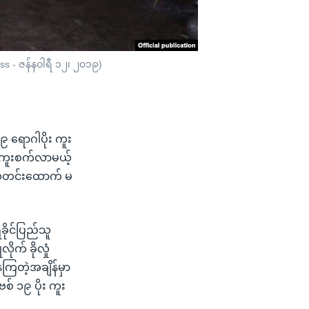
ess - ဇန်နဝါရီ ၁၂၊ ၂၀၁၉)
၉ ရောဂါပိုး ကူး
ံ့ကူးစက်လာမယ့်
င်းသတင်းထောက် မ
ခိုင်ပြည်သူ
က် ခိုလှုံ
ေကြတဲ့အချိန်မှာ
စ် ၁၉ ပိုး ကူး