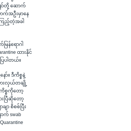
ာ်တို့ ဆောက်
ာက်အဦးမှာနေ
ကြည့်တဲ့အခါ
က်မြန်ရောဂါ
rantine ထားနိုင်
ာပြပါတယ်။
။ ဒီကိစ္စနဲ့
ားလှယ်တချို့
စ္စကိုတော့
ပြီဆိုတော့
ျာ စိစစ်ပြီး
နောက် swab
 Quarantine