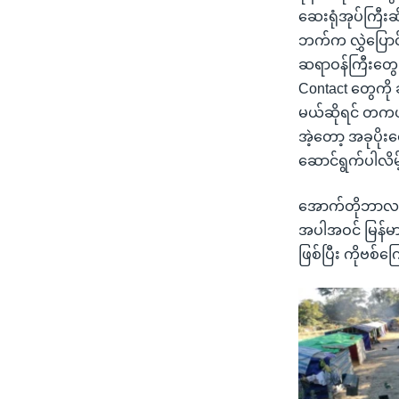
ဆေးရုံအုပ်ကြီးဆိ
ဘက်က လွှဲပြော
ဆရာဝန်ကြီးတွေ ရ
Contact တွေကို
မယ်ဆိုရင် တကယ်လ
အဲ့တော့ အခုပို
ဆောင်ရွက်ပါလိမ
အောက်တိုဘာလ ၁
အပါအဝင် မြန်မာတ
ဖြစ်ပြီး ကိုဗစ်