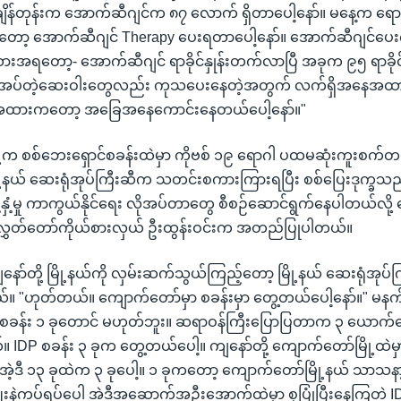
ိန်တုန်းက အောက်ဆီဂျင်က ၈၇ လောက် ရှိတာပေါ့နော်။ မနေ့က
ာ့ အောက်ဆီဂျင် Therapy ပေးရတာပေါ့နော်။ အောက်ဆီဂျင်ပေ
ရတော့- အောက်ဆီဂျင် ရာခိုင်နှုန်းတက်လာပြီ အခုက ၉၅ ရာခိုင်နှ
ုအပ်တဲ့ဆေးဝါးတွေလည်း ကုသပေးနေတဲ့အတွက် လက်ရှိအနေအထာ
အထားကတော့ အခြေအနေကောင်းနေတယ်ပေါ့နော်။"
ု့က စစ်ဘေးရှောင်စခန်းထဲမှာ ကိုဗစ် ၁၉ ရောဂါ ပထမဆုံးကူးစက်
ု့နယ် ဆေးရုံအုပ်ကြီးဆီက သတင်းစကားကြားရပြီး စစ်ပြေးဒုက္ခသ
့နှံ့မှု ကာကွယ်နိုင်ရေး လိုအပ်တာတွေ စီစဉ်ဆောင်ရွက်နေပါတယ်လို
ူ့လွှတ်တော်ကိုယ်စားလှယ် ဦးထွန်းဝင်းက အတည်ပြုပါတယ်။
ော်တို့ မြို့နယ်ကို လှမ်းဆက်သွယ်ကြည့်တော့ မြို့နယ် ဆေးရုံအု
 "ဟုတ်တယ်။ ကျောက်တော်မှာ စခန်းမှာ တွေ့တယ်ပေါ့နော်။" မနက
ာ စခန်း ၁ ခုတောင် မဟုတ်ဘူး။ ဆရာဝန်ကြီးပြောပြတာက ၃ ယောက်
IDP စခန်း ၃ ခုက တွေ့တယ်ပေါ့။ ကျနော်တို့ ကျောက်တော်မြို့ထဲမ
 အဲ့ဒီ ၁၃ ခုထဲက ၃ ခုပေါ့။ ၁ ခုကတော့ ကျောက်တော်မြို့နယ် သာသနာ့ဗိ
ဈေးနဲ့ကပ်ရပ်ပေါ့ အဲ့ဒီ့အဆောက်အဦးအောက်ထဲမှာ စုပြုံပြီးနေကြတဲ