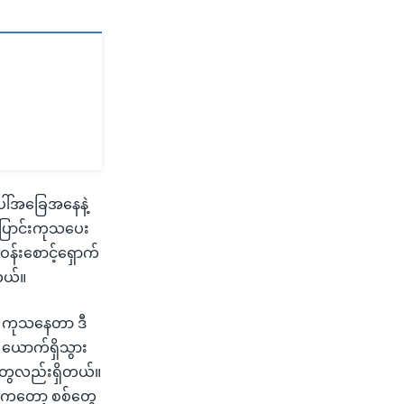
ပေါ်အခြေအနေနဲ့
ပြောင်းကုသပေး
န်းစောင့်ရှောက်
တယ်။
း ကုသနေတာ ဒီ
 ယောက်ရှိသွား
တွေလည်းရှိတယ်။
ာ်ကတော့ စစ်တွေ