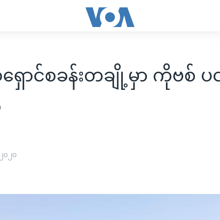
စ်ရှောင်စခန်းတချို့မှာ ကိုဗစ် 
်
 ၂၀၂၀