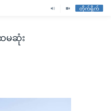
တိုက်ရိုက်
ပထမဆုံး