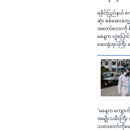
ရခိုင်ပြည်နယ် က
ဆုံး စစ်ဆေးတွ
အတော်လေးကို စိ
မနေ့က လွှဲပြောင
ဆေးရုံအုပ်ကြီး
"မနေ့က ကျောက်တ
အမျိုးသမီးကြီး
သမားတော်ကိုမေ