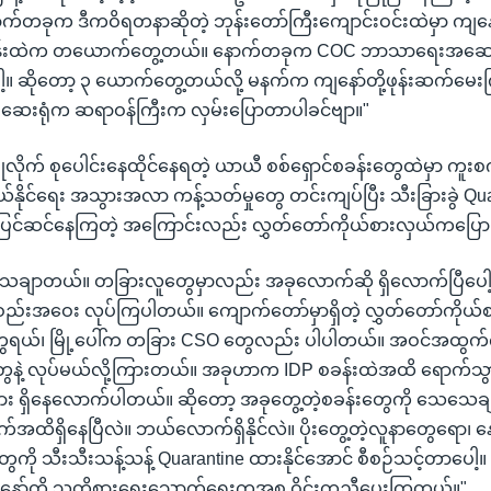
က်တခုက ဒီကဝိရတနာဆိုတဲ့ ဘုန်းတော်ကြီးကျောင်းဝင်းထဲမှာ ကျနေ
စခန်းထဲက တယောက်တွေ့တယ်။ နောက်တခုက COC ဘာသာရေးအဆေ
။ ဆိုတော့ ၃ ယောက်တွေ့တယ်လို့ မနက်က ကျနော်တို့ဖုန်းဆက်မေး
ေးရုံက ဆရာဝန်ကြီးက လှမ်းပြောတာပါခင်ဗျာ။"
လိုက် စုပေါင်းနေထိုင်နေရတဲ့ ယာယီ စစ်ရှောင်စခန်းတွေထဲမှာ ကူးစ
ကွယ်နိုင်ရေး အသွားအလာ ကန့်သတ်မှုတွေ တင်းကျပ်ပြီး သီးခြားခွဲ Qua
း ပြင်ဆင်နေကြတဲ့ အကြောင်းလည်း လွှတ်တော်ကိုယ်စားလှယ်ကပြေ
သေချာတယ်။ တခြားလူတွေမှာလည်း အခုလောက်ဆို ရှိလောက်ပြီပေါ့နော်
ည်းအဝေး လုပ်ကြပါတယ်။ ကျောက်တော်မှာရှိတဲ့ လွှတ်တော်ကိုယ်စ
ွေရယ်၊ မြို့ပေါ်က တခြား CSO တွေလည်း ပါပါတယ်။ အဝင်အထွက်ကိ
ဲ့ လုပ်မယ်လို့ကြားတယ်။ အခုဟာက IDP စခန်းထဲအထိ ရောက်သွား
ား ရှိနေလောက်ပါတယ်။ ဆိုတော့ အခုတွေ့တဲ့စခန်းတွေကို သေသေချာခ
ထိရှိနေပြီလဲ။ ဘယ်လောက်ရှိနိုင်လဲ။ ပိုးတွေ့တဲ့လူနာတွေရော၊ 
ကို သီးသီးသန့်သန့် Quarantine ထားနိုင်အောင် စီစဉ်သင့်တာပေါ့။
နော်တို့ သူတို့စားရေးသောက်ရေးကအစ ဝိုင်းကူညီပေးကြတယ်။"