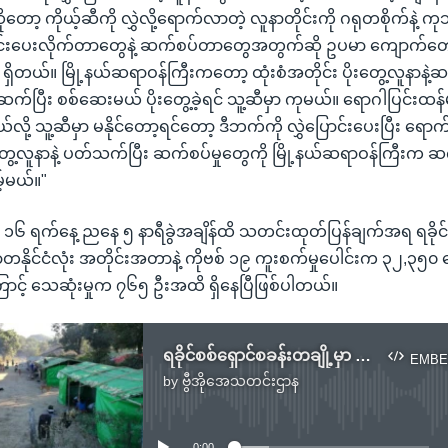
ုတော့ ကိုယ့်ဆီကို လွှဲလို့ရောက်လာတဲ့ လူနာတိုင်းကို ဂရုတစိုက်နဲ့
င်းပေးလိုက်တာတွေနဲ့ ဆက်စပ်တာတွေအတွက်ဆို ဥပမာ ကျောက်တော်ဆ
ှိတယ်။ မြို့နယ်ဆရာဝန်ကြီးကတော့ ထုံးစံအတိုင်း ပိုးတွေ့လူနာနဲ့ဆ
 ဆက်ပြီး စစ်ဆေးမယ် ပိုးတွေ့ခဲ့ရင် သူ့ဆီမှာ ကုမယ်။ ရောဂါပြင်း
ို့ သူ့ဆီမှာ မနိုင်တော့ရင်တော့ ဒီဘက်ကို လွှဲပြောင်းပေးပြီး ရေ
းတွေ့လူနာနဲ့ ပတ်သက်ပြီး ဆက်စပ်မှုတွေကို မြို့နယ်ဆရာဝန်ကြီးက
့်မယ်။"
၆ ရက်နေ့ ညနေ ၅ နာရီခွဲအချိန်ထိ သတင်းထုတ်ပြန်ချက်အရ ရခိုင
နိုင်ငံလုံး အတိုင်းအတာနဲ့ ကိုဗစ် ၁၉ ကူးစက်မှုပေါင်းက ၃၂,၃၅၀ ကျ
ကြောင့် သေဆုံးမှုက ၇၆၅ ဦးအထိ ရှိနေပြီဖြစ်ပါတယ်။
ရခိုင်စစ်ရှောင်စခန်းတချို့မှာ ကိုဗစ် ပထမဆုံးကူးစက်
EMBE
by
ဗွီအိုအေသတင်းဌာန
No media source currently available
0:00