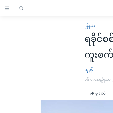
သုံး
ရ
ရှာဖွေ
လွယ်ကူ
မူလစာမျက်နှာ
မြန်မာ
ရ
စေ
မြန်မာ
လာ
ရခိုင်စ
သည့်
ဒ်
ကမ္ဘာ့သတင်းများ
Link
ဗွီဒီယို
နိုင်ငံတကာ
ကူးစက
များ
သတင်းလွတ်လပ်ခွင့်
အမေရိကန်
ပင်မ
ရပ်ဝန်းတခု လမ်းတခု အလွန်
တရုတ်
ဆုမွန်
အကြောင်းအရာ
အင်္ဂလိပ်စာလေ့လာမယ်
အစ္စရေး-ပါလက်စတိုင်း
၁၆ ေအာက္တိုဘာ၊
သို့
အပတ်စဉ်ကဏ္ဍများ
အမေရိကန်သုံးအီဒီယံ
ကျော်
မျှဝေပါ
ကြည့်
ရေဒီယိုနှင့်ရုပ်သံ အချက်အလက်များ
မကြေးမုံရဲ့ အင်္ဂလိပ်စာ
ရေဒီယို
ရန်
ရေဒီယို/တီဗွီအစီအစဉ်
ရုပ်ရှင်ထဲက အင်္ဂလိပ်စာ
တီဗွီ
ပင်မ