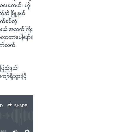
 ကုသပေးတယ်။ ဟို
ို မြို့နယ်
က်စပ်တဲ့
ထန်မယ် အသက်ကြီး
ာက်လာတာပေါ့နော်။
 ဆက်လက်
်ပြည်နယ်
ော်ရှိသွားပြီ
D
SHARE
4:31