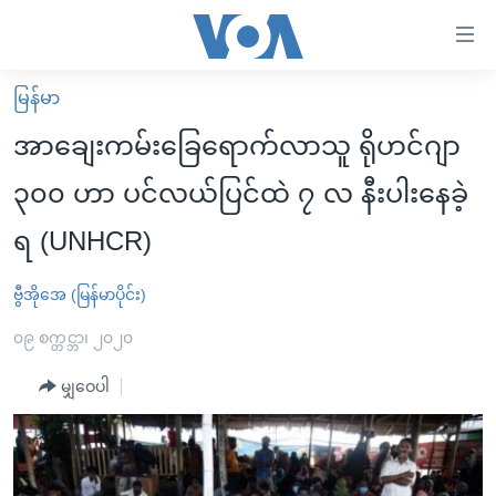
သုံး
ရ
လွယ်ကူ
မြန်မာ
မူလစာမျက်နှာ
စေ
အာချေးကမ်းခြေရောက်လာသူ ရိုဟင်ဂျာ
မြန်မာ
သည့်
၃၀၀ ဟာ ပင်လယ်ပြင်ထဲ ၇ လ နီးပါးနေခဲ့
ကမ္ဘာ့သတင်းများ
Link
ရ (UNHCR)
ဗွီဒီယို
နိုင်ငံတကာ
များ
သတင်းလွတ်လပ်ခွင့်
အမေရိကန်
ပင်မ
ဗွီအိုအေ (မြန်မာပိုင်း)
ရပ်ဝန်းတခု လမ်းတခု အလွန်
တရုတ်
အကြောင်းအရာ
၀၉ စက္တင္ဘာ၊ ၂၀၂၀
သို့
အင်္ဂလိပ်စာလေ့လာမယ်
အစ္စရေး-ပါလက်စတိုင်း
ကျော်
မျှဝေပါ
အပတ်စဉ်ကဏ္ဍများ
အမေရိကန်သုံးအီဒီယံ
ကြည့်
ရေဒီယိုနှင့်ရုပ်သံ အချက်အလက်များ
မကြေးမုံရဲ့ အင်္ဂလိပ်စာ
ရေဒီယို
ရန်
ပင်မ
ရေဒီယို/တီဗွီအစီအစဉ်
ရုပ်ရှင်ထဲက အင်္ဂလိပ်စာ
တီဗွီ