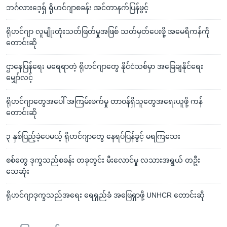
ဘင်္ဂလားဒေ့ရှ် ရိုဟင်ဂျာစခန်း အင်တာနက်ပြန်ဖွင့်
ရိုဟင်ဂျာ လူမျိုးတုံးသတ်ဖြတ်မှုအဖြစ် သတ်မှတ်ပေးဖို့ အမေရိကန်ကို
တောင်းဆို
ဌာနေပြန်ရေး မရေရာတဲ့ ရိုဟင်ဂျာတွေ နိုင်ငံသစ်မှာ အခြေချနိုင်ရေး
မျှော်လင့်
ရိုဟင်ဂျာတွေအပေါ် အကြမ်းဖက်မှု တာဝန်ရှိသူတွေအရေးယူဖို့ ကန်
တောင်းဆို
၃ နှစ်ပြည့်ခဲ့ပေမယ့် ရိုဟင်ဂျာတွေ နေရပ်ပြန်ခွင့် မရကြသေး
စစ်တွေ ဒုက္ခသည်စခန်း တခုတွင်း မီးလောင်မှု လသားအရွယ် တဦး
သေဆုံး
ရိုဟင်ဂျာဒုက္ခသည်အရေး ရေရှည်ခံ အဖြေရှာဖို့ UNHCR တောင်းဆို