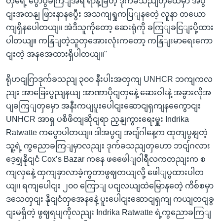
တှရေဲ့ ပွောပွခကြျအရ ရာနဲ့ခြီတဲ့ ဒုက်ခသညျတှထေဲမှာ အပွ
ငျးအထနျ ဖြားနာနပွေီး အသကျရှုကပြျနတေဲ့ လူနာ တယော
ကျရှိနပေါတယျ။ အဲဒီသူကိုတော့ ဆေးရုံကို ခကြျခငြျးပို့ထား
ပါတယျ။ ကနြျတဲ့သူတှအေားလုံးကတော့ ကနြျးမာရေးကော
ငျးတဲ့ အနအေထားရှိပါတယျ။"
ရိုဟငျဂြာဒုက်ခသညျ ၃၀၀ နီးပါးအတှကျ UNHCR ဘကျကလ
ညျး အာခြေးပွညျနယျ အာဏာပိုငျတှနေဲ့ ဆေးဝါးနဲ့ အခွားလိုအ
ပျခကြျတှမှော အနီးကပျပူးပေါငျးဆောငျရှကျနကွေောငျး
UNHCR အာရှ ပစိဖိတျဆိုငျရာ ညှနျကွားရေးမှူး Indrika
Ratwatte ကပွောပါတယျ။ ဒါအပွငျ အငျ်ဂါနေ့က ထုတျပွနျတဲ့
သူ့ရဲ့ ကွညောခကြျမှာလညျး ဒုက်ခသညျတှဟော ဘငျ်ဂလား
ဒေ့ရျှနိုငျငံ Cox’s Bazar ကနေ ဖဖေေါျဝါရီလကတညျးက စ
ကျလှနေဲ့ ထှကျခှာလာခဲ့ကွတာဖွဈတယျလို့ ဖေါျပွထားပါတ
ယျ။ ရကျပေါငျး ၂၀၀ ကြောျ ပငျလယျထဲမြောနတေဲ့ ကိစ်စမှာ
ဒသေတှငျး နိုငျငံတှအေနနေဲ့ ပူးပေါငျးဆောငျရှကျ ကယျတငျခွ
ငျးမရှိတဲ့ ဖွဈရပျကိုလညျး Indrika Ratwatte ရဲ့ကွညောခကြျ