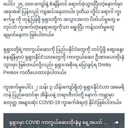
ပေါင်း ၂၅, ၀၀၀ ကျော်နဲ့ စံချိန်တင် ရောက်ခဲ့သွားပြီးတဲ့နောက်မှာ
အခုအခါ ပြန်လည် ကျဆင်းနေတာပါ။ ဒုတိယ လှိုင်း ရောဂါ ကူး
စက်မှု ကို တုန့်ပြန်ဖို့ ရုရှားတို့က အသွားအလာ ပိတ်ပင်မှုတွေ မ
လုပ်ဘဲ ကူးစက်တဲ့နေရာတွေကိုသာ ရွေးပြီး ကန့်သတ်မှုတွေ
ချမှတ်နေတာ ဖြစ်ပါတယ်။
ရှရှားတို့ရဲ့ကာကွယ်ဆေးကို ပြည်ပနိုင်ငံတွေကို တင်ပို့ဖို့ ဆွေးနွေး
နေချိန်မှာပဲ ရုရှားနိုင်ငံသားတွေကို ကာကွယ်ဆေး ဦးစားပေးထိုးနှံ
သွားမှာ ဖြစ်တယ်လို့လည်း ရုရှားအစိုးရ ပြောခွင့်ရ Dmitry
Peskov ကတိပေးထားခဲ့ပါတယ်။
ကူးစက်မှုပေါင်း ၂ သန်း ၃ သိန်းကျော်ရှိတဲ့ ရုရှားနိုင်ငံဟာ အမေရိ
ကန် ပြည်ထောင်စု၊ အိန္ဒိယနဲ့ ဘရားဇီးလ်တို့ နောက် ကမ္ဘာမှာ
စတုတ္ထ အများဆုံး COVID-19 ကူးစက်ခံရတဲ့ နိုင်ငံဖြစ်ပါတယ်။
ရုရှားမှာ COVID ကာကွယ်ဆေးထိုးနှံမှု ရှေ့အပတ် စတင်မည်