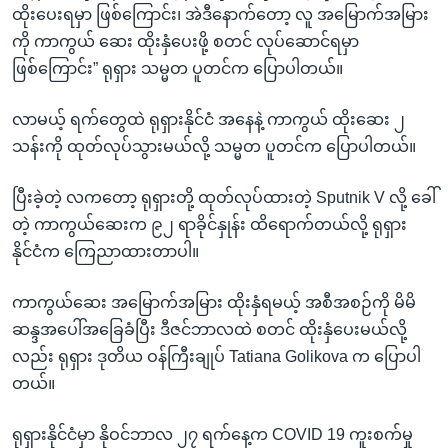
ထိုးပေးရမှာ ဖြစ်ကြောင်း၊ အဲဒီနောက်တော့ လူ အမြောက်အမြား
ကို ကာကွယ် ဆေး ထိုးနှံပေးဖို့ စတင် လုပ်ဆောင်ရမှာ
ဖြစ်ကြောင်း” ရုရှား သမ္မတ ပူတင်က ပြောပါတယ်။
လာမယ့် ရက်တွေထဲ ရုရှားနိုင်ငံ အနေနဲ့ ကာကွယ် ထိုးဆေး ၂
သန်းကို ထုတ်လုပ်သွားမယ်လို့ သမ္မတ ပူတင်က ပြောပါတယ်။
ပြီးခဲ့တဲ့ လကတော့ ရုရှားတို့ ထုတ်လုပ်ထားတဲ့ Sputnik V လို့ ခေါ်
တဲ့ ကာကွယ်ဆေးက ၉၂ ရာခိုင်နှုန်း ထိရောက်တယ်လို့ ရုရှား
နိုင်ငံက ကြေညာထားတာပါ။
ကာကွယ်ဆေး အမြောက်အမြား ထိုးနှံရမယ့် အစီအစဉ်ကို မိမိ
ဆန္ဒအပေါ်အခြေခံပြီး ဒီဇင်ဘာလထဲ စတင် ထိုးနှံပေးမယ်လို့
လည်း ရုရှား ဒုတိယ ဝန်ကြီးချုပ် Tatiana Golikova က ပြောပါ
တယ်။
ရုရှားနိုင်ငံမှာ နိုဝင်ဘာလ ၂၇ ရက်နေ့က COVID 19 ကူးစက်မှု