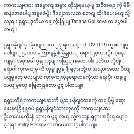
ကာကှယျဆေး အမွောကျအမွား ထိုးနှံရမယ့ျ အစီအစဉျကို မိမိ
ဆန်ဒအပေါျအခွခေံပွီး ဒီဇငျဘာလထဲ စတငျ ထိုးနှံပေးမယျလို့
လညျး ရုရှား ဒုတိယ ဝနျကွီးခြုပျ Tatiana Golikova က ပွောပါ
တယျ။
ရုရှားနိုငျငံမှာ နိုဝငျဘာလ ၂၇ ရကျနေ့က COVID 19 ကူးစကျမှု
ပေါငျး ၂၅, ၀၀၀ ကြောျနဲ့ စံခြိနျတငျ ရောကျခဲ့သှားပွီးတဲ့နော
ကျမှာ အခုအခါ ပွနျလညျ ကဆြငျးနတောပါ။ ဒုတိယ လှိုငျး
ရောဂါ ကူးစကျမှု ကို တုန့ျပွနျဖို့ ရုရှားတို့က အသှားအလာ ပိတျ
ပငျမှုတှေ မလုပျဘဲ ကူးစကျတဲ့နရောတှကေိုသာ ရှေးပွီး ကန့ျ
သတျမှုတှေ ခမြှတျနတော ဖွဈပါတယျ။
ရှရှားတို့ရဲ့ကာကှယျဆေးကို ပွညျပနိုငျငံတှကေို တငျပို့ဖို့ ဆှေး
နှေးနခြေိနျမှာပဲ ရုရှားနိုငျငံသားတှကေို ကာကှယျဆေး
ဦးစားပေးထိုးနှံ သှားမှာ ဖွဈတယျလို့လညျး ရုရှားအစိုးရ ပွောခှ
င့ျရ Dmitry Peskov ကတိပေးထားခဲ့ပါတယျ။