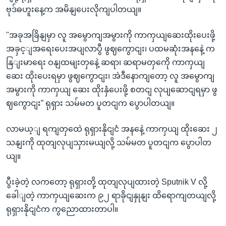
ဗုဒ်ဓဟူးနေ့က အမိနျပေးလိုကျပါတယျ။
"အခုအခြိနျမှာ လူ အမွောကျအမွားကို ကာကှယျဆေးထိုးပေးဖို့
အခှင့ျအရေးပေးအပျလာပွီ ဖွဈကွောငျး၊ ပထမဆုံးအနနေဲ့ က
နြျးမာရေး ဝနျထမျးတှနေဲ့ ဆရာ၊ ဆရာမတှကေို ကာကှယျ
ဆေး ထိုးပေးရမှာ ဖွဈကွောငျး၊ အဲဒီနောကျတော့ လူ အမွောကျ
အမွားကို ကာကှယျ ဆေး ထိုးနှံပေးဖို့ စတငျ လုပျဆောငျရမှာ ဖွ
ဈကွောငျး” ရုရှား သမ်မတ ပူတငျက ပွောပါတယျ။
လာမယ့ျ ရကျတှထေဲ ရုရှားနိုငျငံ အနနေဲ့ ကာကှယျ ထိုးဆေး ၂
သနျးကို ထုတျလုပျသှားမယျလို့ သမ်မတ ပူတငျက ပွောပါတ
ယျ။
ပွီးခဲ့တဲ့ လကတော့ ရုရှားတို့ ထုတျလုပျထားတဲ့ Sputnik V လို့
ခေါျတဲ့ ကာကှယျဆေးက ၉၂ ရာခိုငျနှုနျး ထိရောကျတယျလို့
ရုရှားနိုငျငံက ကွညောထားတာပါ။