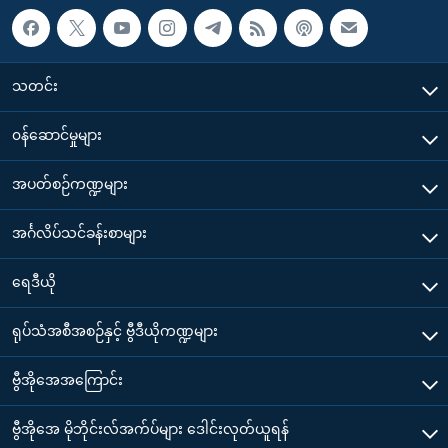
သတင်း
၀န်ဆောင်မှုများ
အပတ်စဉ်ကဏ္ဍများ
အင်္ဂလိပ်သင်ခန်းစာများ
ရေဒီယို
ရုပ်သံအစီအစဉ်နှင့် ဗွီဒီယိုကဏ္ဍများ
ဗွီအိုအေအကြောင်း
ဗွီအိုအေ မိုဘိုင်းလ်အက်ပ်များ ဒေါင်းလုတ်ယူရန်