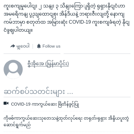
ကူးစကျမှုပေါငျး ၂ သနျး ၃ သိနျးကြောျရှိတဲ့ ရုရှားနိုငျငံဟာ
အမရေိကနျ ပွညျထောငျစု၊ အိန်ဒိယနဲ့ ဘရားဇီးလျတို့ နောကျ
ကမ်ဘာမှာ စတုတ်ထ အမြားဆုံး COVID-19 ကူးစကျခံရတဲ့ နိုငျ
ငံဖွဈပါတယျ။
မျှဝေပါ
Follow us
ဗွီအိုအေ (မြန်မာပိုင်း)
ဆက်စပ်သတင်းများ ...
COVID-19 ကာကွယ်ဆေး ဗြိတိန်ခွင့်ပြု
ကိုဗစ်ကာကွယ်ဆေးသုတေသနဲ့ထုတ်လုပ်ရေး တရုတ်၊ရုရှား အိန္ဒိယပူးတွဲ
ဆောင်ရွက်မည်