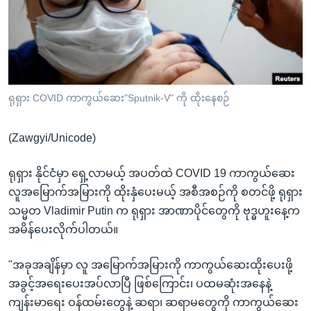
အ
သုတပဒေသာ အင်္ဂလိပ်စာ
ညွန်း
Learning English
စာမျက်နှာ
သို့
ဗွီအိုအေ လူမှုကွန်ယက်များ
ကျော်
ကြည့်
ရုရှား COVID ကာကွယ်ဆေး"Sputnik-V" ကို ထိုးနေစဉ်
ရန်
ဘာသာစကားများ
ရှာဖွေ
(Zawgyi/Unicode)
ရန်
နေရာ
ရုရှား နိုင်ငံမှာ ရှေ့လာမယ့် အပတ်ထဲ COVID 19 ကာကွယ်ဆေး
သို့
လူအမြောက်အမြားကို ထိုးနှံပေးမယ့် အစီအစဉ်ကို စတင်ဖို့ ရုရှား
ကျော်
သမ္မတ Vladimir Putin က ရုရှား အာဏာပိုင်တွေကို ဗုဒ္ဓဟူးနေ့က
ရန်
အမိန်ပေးလိုက်ပါတယ်။
"အခုအချိန်မှာ လူ အမြောက်အမြားကို ကာကွယ်ဆေးထိုးပေးဖို့
အခွင့်အရေးပေးအပ်လာပြီ ဖြစ်ကြောင်း၊ ပထမဆုံးအနေနဲ့
ကျန်းမာရေး ဝန်ထမ်းတွေနဲ့ ဆရာ၊ ဆရာမတွေကို ကာကွယ်ဆေး