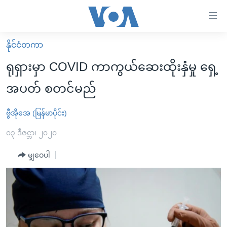
သုံး
ရ
လွယ်ကူ
နိုင်ငံတကာ
မူလစာမျက်နှာ
စေ
ရုရှားမှာ COVID ကာကွယ်ဆေးထိုးနှံမှု ရှေ့
မြန်မာ
သည့်
အပတ် စတင်မည်
ကမ္ဘာ့သတင်းများ
Link
ဗွီဒီယို
နိုင်ငံတကာ
ဗွီအိုအေ (မြန်မာပိုင်း)
များ
သတင်းလွတ်လပ်ခွင့်
အမေရိကန်
၀၃ ဒီဇင္ဘာ၊ ၂၀၂၀
ပင်မ
ရပ်ဝန်းတခု လမ်းတခု အလွန်
တရုတ်
အကြောင်းအရာ
မျှဝေပါ
သို့
အင်္ဂလိပ်စာလေ့လာမယ်
အစ္စရေး-ပါလက်စတိုင်း
ကျော်
အပတ်စဉ်ကဏ္ဍများ
အမေရိကန်သုံးအီဒီယံ
ကြည့်
ရေဒီယိုနှင့်ရုပ်သံ အချက်အလက်များ
မကြေးမုံရဲ့ အင်္ဂလိပ်စာ
ရေဒီယို
ရန်
ပင်မ
ရေဒီယို/တီဗွီအစီအစဉ်
ရုပ်ရှင်ထဲက အင်္ဂလိပ်စာ
တီဗွီ