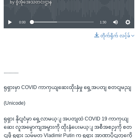
by
ဗွီအိုအေသတင်းဌာန
No media source currently available
0:00
1:30
တိုက်ရိုက် လင့်ခ်
............
ရုရှားမှာ COVID ကာကှယျဆေးထိုးနှံမှု ရှေ့အပတျ စတငျမညျ
(Unicode)
ရုရှား နိုငျငံမှာ ရှေ့လာမယ့ျ အပတျထဲ COVID 19 ကာကှယျ
ဆေး လူအမွောကျအမွားကို ထိုးနှံပေးမယ့ျ အစီအစဉျကို စတ
ငျဖို့ ရုရှား သမ်မတ Vladimir Putin က ရုရှား အာဏာပိုငျတှကေို