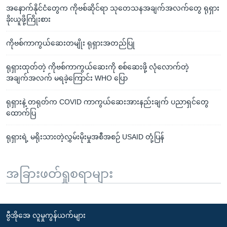
အနောက်နိုင်ငံတွေက ကိုဗစ်ဆိုင်ရာ သုတေသနအချက်အလက်တွေ ရုရှား
ခိုးယူဖို့ကြိုးစား
ကိုဗစ်ကာကွယ်ဆေးတမျိုး ရုရှားအတည်ပြု
ရုရှားထုတ်တဲ့ ကိုဗစ်ကာကွယ်ဆေးကို စစ်ဆေးဖို့ လုံလောက်တဲ့
အချက်အလက် မရခဲ့ကြောင်း WHO ပြော
ရုရှားနဲ့ တရုတ်က COVID ကာကွယ်ဆေးအားနည်းချက် ပညာရှင်တွေ
ထောက်ပြ
ရုရှားရဲ့ မရိုးသားတဲ့လွှမ်းမိုးမှုအစီအစဉ် USAID တုံ့ပြန်
အခြားဖတ်ရှုစရာများ
ဗွီအိုအေ လူမှုကွန်ယက်များ