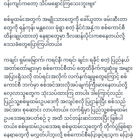
ဝန်းကျင်ကတော့ သိပ်မရှောင်ကြသေးဘူးဗျ။”
စစ်မှုထမ်းအတွက် အမျိုးသားတွေကို ခေါ်ယူတာ၊ ဖမ်းဆီးတာ
တွေကို ရန်ကုန်၊ မန္တလေး၊ မုံရွာ စတဲ့ နိုင်ငံအနှံ့က စစ်ကောင်စီ
ထိန်းချုပ်ထားတဲ့ နေရာတွေမှာ ဒီလဆန်းပိုင်းကစနေတယ်လို့
ဒေသခံတွေပြောကြပါတယ်။
ကချင်၊ ရှမ်းမြောက်၊ ကရင်နီ၊ ကရင်၊ ချင်း၊ ရခိုင် စတဲ့ ပြည်နယ်
အတာ်တော်များမှာ စစ်ကောင်စီတပ် တွေထိခိုက်ကျဆုံးမှု အများ
အပြားရှိသလို တပ်ရင်းအလိုက် လက်နက်ချမှုတွေကြောင့် စစ်
ကောင်စီ ဘက်မှာ စစ်အင်အားလိုအပ်ချက်ကြီးမားနေတယ်လို့
လေ့လာသူတွေက သုံးသပ်ထားကြ တာပါ။ ဒါကြောင့်လည်း
ပြည်သူ့စစ်မှုထမ်းဥပဒေကို အလျင်စလို ပြဌာန်းပြီး စစ်သည်
အင်အား စုဆောင်း လာပါတယ်။ လက်ရှိမှာ ပြည်သူ့စစ်မှုထမ်း
ဥပဒေအရအပတ်စဉ် ၃ အထိ သင်တန်းဆင်းထားပြီး ဖြစ်ပါ
တယ်။ စစ်မှုထမ်းဥပဒေအရ စစ်မှုထမ်းသူတွေကို တိုက်ပွဲဖြစ်ရာ
နေရာတွေကို မလွှတ်ပါဘူးလို့ စစ်ကောင်စီပြောခွင့်ရသူက ပြောခဲ့