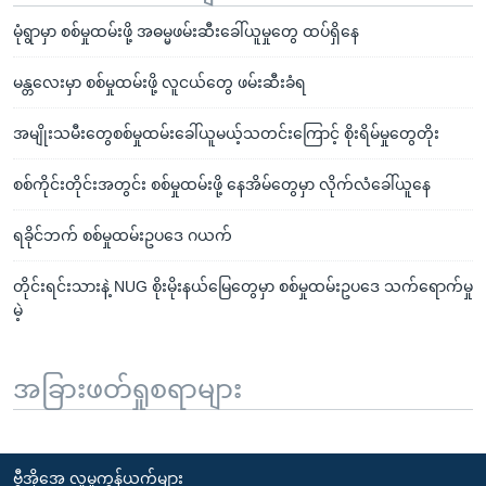
မုံရွာမှာ စစ်မှုထမ်းဖို့ အဓမ္မဖမ်းဆီးခေါ်ယူမှုတွေ ထပ်ရှိနေ
မန္တလေးမှာ စစ်မှုထမ်းဖို့ လူငယ်တွေ ဖမ်းဆီးခံရ
အမျိုးသမီးတွေစစ်မှုထမ်းခေါ်ယူမယ့်သတင်းကြောင့် စိုးရိမ်မှုတွေတိုး
စစ်ကိုင်းတိုင်းအတွင်း စစ်မှုထမ်းဖို့ နေအိမ်တွေမှာ လိုက်လံခေါ်ယူနေ
ရခိုင်ဘက် စစ်မှုထမ်းဥပဒေ ဂယက်
တိုင်းရင်းသားနဲ့ NUG စိုးမိုးနယ်မြေတွေမှာ စစ်မှုထမ်းဥပဒေ သက်ရောက်မှု
မဲ့
အခြားဖတ်ရှုစရာများ
ဗွီအိုအေ လူမှုကွန်ယက်များ