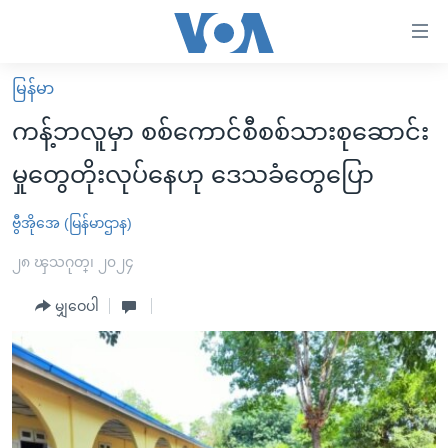
သုံး
ရ
လွယ်ကူ
မြန်မာ
မူလစာမျက်နှာ
စေ
ကန့်ဘလူမှာ စစ်ကောင်စီစစ်သားစုဆောင်း
မြန်မာ
သည့်
မှုတွေတိုးလုပ်နေဟု ဒေသခံတွေပြော
ကမ္ဘာ့သတင်းများ
Link
ဗွီဒီယို
နိုင်ငံတကာ
ဗွီအိုအေ (မြန်မာဌာန)
များ
သတင်းလွတ်လပ်ခွင့်
အမေရိကန်
၂၈ ၾသဂုတ္၊ ၂၀၂၄
ပင်မ
ရပ်ဝန်းတခု လမ်းတခု အလွန်
တရုတ်
အကြောင်းအရာ
မျှဝေပါ
သို့
အင်္ဂလိပ်စာလေ့လာမယ်
အစ္စရေး-ပါလက်စတိုင်း
ကျော်
အပတ်စဉ်ကဏ္ဍများ
အမေရိကန်သုံးအီဒီယံ
ကြည့်
ရေဒီယိုနှင့်ရုပ်သံ အချက်အလက်များ
မကြေးမုံရဲ့ အင်္ဂလိပ်စာ
ရေဒီယို
ရန်
ပင်မ
ရေဒီယို/တီဗွီအစီအစဉ်
ရုပ်ရှင်ထဲက အင်္ဂလိပ်စာ
တီဗွီ