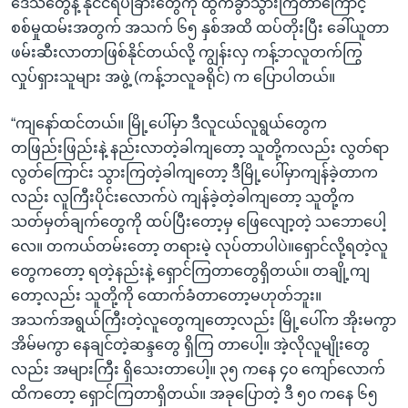
ဒေသတွေနဲ့ နိုင်ငံရပ်ခြားတွေကို ထွက်ခွာသွားကြတာကြောင့်
စစ်မှုထမ်းအတွက် အသက် ၆၅ နှစ်အထိ ထပ်တိုးပြီး ခေါ်ယူတာ
ဖမ်းဆီးလာတာဖြစ်နိုင်တယ်လို့ ကျွန်းလှ ကန့်ဘလူတက်ကြွ
လှုပ်ရှားသူများ အဖွဲ့ (ကန့်ဘလူခရိုင်) က ပြောပါတယ်။
“ကျနော်ထင်တယ်။ မြို့ပေါ်မှာ ဒီလူငယ်လူရွယ်တွေက
တဖြည်းဖြည်းနဲ့ နည်းလာတဲ့ခါကျတော့ သူတို့ကလည်း လွတ်ရာ
လွတ်ကြောင်း သွားကြတဲ့ခါကျတော့ ဒီမြို့ပေါ်မှာကျန်ခဲ့တာက
လည်း လူကြီးပိုင်းလောက်ပဲ ကျန်ခဲ့တဲ့ခါကျတော့ သူတို့က
သတ်မှတ်ချက်တွေကို ထပ်ပြီးတော့မှ ဖြေလျော့တဲ့ သဘောပေါ့
လေ။ တကယ်တမ်းတော့ တရားမဲ့ လုပ်တာပါပဲ။ရှောင်လို့ရတဲ့လူ
တွေကတော့ ရတဲ့နည်းနဲ့ ရှောင်ကြတာတွေရှိတယ်။ တချို့ကျ
တော့လည်း သူတို့ကို ထောက်ခံတာတော့မဟုတ်ဘူး။
အသက်အရွယ်ကြီးတဲ့လူတွေကျတော့လည်း မြို့ပေါ်က အိုးမကွာ
အိမ်မကွာ နေချင်တဲ့ဆန္ဒတွေ ရှိကြ တာပေါ့။ အဲ့လိုလူမျိုးတွေ
လည်း အများကြီး ရှိသေးတာပေါ့။ ၃၅ ကနေ ၄၀ ကျော်လောက်
ထိကတော့ ရှောင်ကြတာရှိတယ်။ အခုပြောတဲ့ ဒီ ၅၀ ကနေ ၆၅