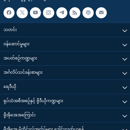
သတင်း
၀န်ဆောင်မှုများ
အပတ်စဉ်ကဏ္ဍများ
အင်္ဂလိပ်သင်ခန်းစာများ
ရေဒီယို
ရုပ်သံအစီအစဉ်နှင့် ဗွီဒီယိုကဏ္ဍများ
ဗွီအိုအေအကြောင်း
ဗွီအိုအေ မိုဘိုင်းလ်အက်ပ်များ ဒေါင်းလုတ်ယူရန်