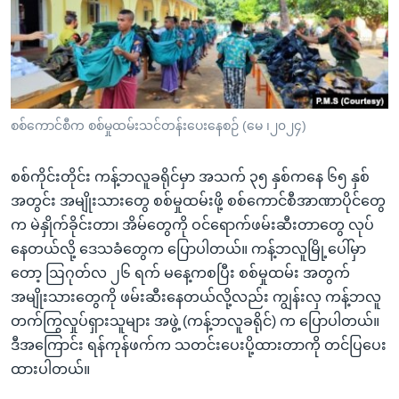
အ
သုတပဒေသာ အင်္ဂလိပ်စာ
ညွန်း
Learning English
စာမျက်နှာ
သို့
ဗွီအိုအေ လူမှုကွန်ယက်များ
ကျော်
ကြည့်
စစ်ကောင်စီက စစ်မှုထမ်းသင်တန်းပေးနေစဉ် (မေ ၊၂၀၂၄)
ရန်
ဘာသာစကားများ
ရှာဖွေ
စစ်ကိုင်းတိုင်း ကန့်ဘလူခရိုင်မှာ အသက် ၃၅ နှစ်ကနေ ၆၅ နှစ်
ရန်
အတွင်း အမျိုးသားတွေ စစ်မှုထမ်းဖို့ စစ်ကောင်စီအာဏာပိုင်တွေ
နေရာ
က မဲနှိုက်ခိုင်းတာ၊ အိမ်တွေကို ဝင်ရောက်ဖမ်းဆီးတာတွေ လုပ်
သို့
နေတယ်လို့ ဒေသခံတွေက ပြောပါတယ်။ ကန့်ဘလူမြို့ပေါ်မှာ
ကျော်
တော့ ဩဂုတ်လ ၂၆ ရက် မနေ့ကစပြီး စစ်မှုထမ်း အတွက်
ရန်
အမျိုးသားတွေကို ဖမ်းဆီးနေတယ်လို့လည်း ကျွန်းလှ ကန့်ဘလူ
တက်ကြွလှုပ်ရှားသူများ အဖွဲ့ (ကန့်ဘလူခရိုင်) က ပြောပါတယ်။
ဒီအကြောင်း ရန်ကုန်ဖက်က သတင်းပေးပို့ထားတာကို တင်ပြပေး
ထားပါတယ်။