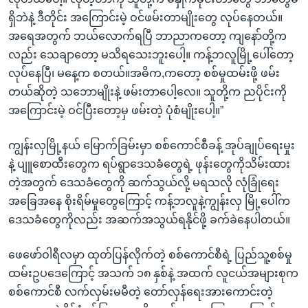
ရှိဘဲနဲ့ ဒီတိုင်း အကြောင်းမဲ့ ဝင်ဖမ်းတာမျိုးတွေ လုပ်နေတယ်။
အရေအတွက် ဘယ်လောက်ရပြီ ဘာညာကတော့ ကျနော်တို့က
လည်း သေချာတော့ မသိရသေးဘူးပေါ့။ ကန့်ဘလူမြို့ပေါ်တော့
လုပ်နေပြီ၊ မနေ့က စတယ်။အဓိက,ကတော့ စစ်မှုထမ်းဖို့ ဖမ်း
တယ်ဆိုတဲ့ သဘောမျိုးနဲ့ ဖမ်းတာပေါ့လေ။ သူတို့က ညပိုင်းကို
အကြောင်းမဲ့ ဝင်ပြီးတော့မှ ဖမ်းတဲ့ ပုံစံမျိုးပေါ့။”
ကျွန်းလှမြို့နယ် မြောက်ခြမ်းမှာ စစ်ကောင်စီခန့် အုပ်ချုပ်ရေးမှုး
နဲ့ ပျူစောထီးတွေက ရပ်ရွာဒေသခံတွေရဲ့ ဖုန်းတွေကိုသိမ်းထား
တဲ့အတွက် ဒေသခံတွေကို ဆက်သွယ်လို့ မရသလို လုံခြုံရေး
အခြေအနေ စိုးရိမ်မှုတွေကြောင့် ကန့်ဘလူနဲ့ကျွန်းလှ မြို့ပေါ်က
ဒေသခံတွေကိုလည်း အဆက်အသွယ်ရနိုင်ဖို့ ခက်ခဲနေပါတယ်။
ဖေဖော်ဝါရီလမှာ ထုတ်ပြန်လိုက်တဲ့ စစ်ကောင်စီရဲ့ ပြည်သူ့စစ်မှု
ထမ်းဥပဒေကြောင့် အသက် ၁၈ နှစ်နဲ့ အထက် လူငယ်အများစုက
စစ်ကောင်စီ လက်လှမ်းမမီတဲ့ တော်လှန်ရေးအားကောင်းတဲ့