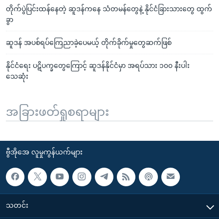
တိုက်ပွဲပြင်းထန်နေတဲ့ ဆူဒန်ကနေ သံတမန်တွေနဲ့ နိုင်ငံခြားသားတွေ ထွက်
ခွာ
ဆူဒန် အပစ်ရပ်ကြေညာခဲ့ပေမယ့် တိုက်ခိုက်မှုတွေဆက်ဖြစ်
နိုင်ငံရေး ပဋိပက္ခတွေကြောင့် ဆူဒန်နိုင်ငံမှာ အရပ်သား ၁၀၀ နီးပါး
သေဆုံး
အခြားဖတ်ရှုစရာများ
ဗွီအိုအေ လူမှုကွန်ယက်များ
သတင်း