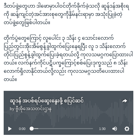
ဒီတပ်ဖွဲ့တွေဟာ ဒါဖောမှာပါဝင်တိုက်ခိုက်ခဲ့သလို ဆူန်ဒန်အစိုးရ
ကို ဆန့်ကျင်တဲ့အင်အားစုတွေကိုနှိမ်နင်းရာမှာ အသုံးပြုခဲ့တဲ့
တပ်ဖွဲ့တွေဖြစ်ပါတယ်။
တိုက်ပွဲတွေကြောင့် လူပေါင်း ၃ သိန်း ၄ သောင်းလောက်
ပြည်တွင်းအိုးအိမ်စွန့်ခွါထွက်ပြေးနေရပြီး လူ ၁ သိန်းလောက်
တိုင်းပြည်စွန့်ခွါထွက်ပြေးခဲ့ရတယ်လို့ ကုလသမဂ္ဂကပြောထားပါ
တယ်။ လက်နက်ကိုင်ပဋိပက္ခကြောင့်စစ်ပြေးဒုက္ခသည် ၈ သိန်း
လောက်ရှိလာနိုင်တယ်လို့လည်း ကုလသမဂ္ဂသတိပေးထားပါ
တယ်။
ဆူဒန် အပစ်ရပ်ဆွေးနွေးဖို့ စပြင်ဆင်
by
ဗွီအိုအေသတင်းဌာန
No media source currently available
0:00
1:30