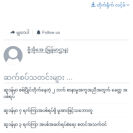
တိုက်ရိုက် လင့်ခ်
မျှဝေပါ
Follow us
ဗွီအိုအေ (မြန်မာဌာန)
ဆက်စပ်သတင်းများ ...
ဆူဒန်မှာ စစ်ပြိုင်တိုက်နေတဲ့ ၂ ဘက် စာနာမှုအကူအညီအတွက် ခေတ္တ အ
ပစ်ရပ်
ဆူဒန်မှာ ၇ ရက်ကြာအပစ်ရပ်ဖို့ မူအားဖြင့်သဘောတူ
ဆူဒန်မှာ ၃ ရက်ကြာ အပစ်အခတ်ရပ်စဲရေး စတင်အသက်ဝင်