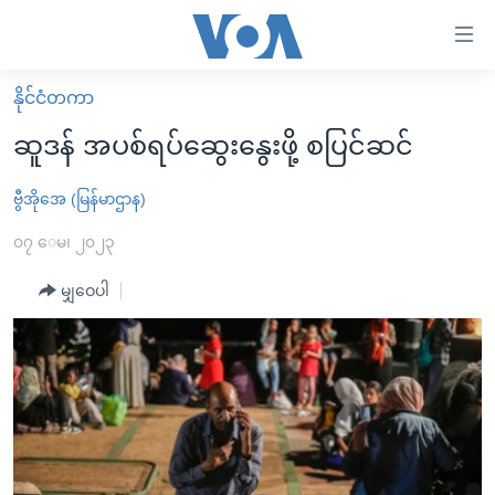
သုံး
ရ
လွယ်ကူ
နိုင်ငံတကာ
မူလစာမျက်နှာ
စေ
ဆူဒန် အပစ်ရပ်ဆွေးနွေးဖို့ စပြင်ဆင်
မြန်မာ
သည့်
ကမ္ဘာ့သတင်းများ
ဗွီအိုအေ (မြန်မာဌာန)
Link
ဗွီဒီယို
နိုင်ငံတကာ
၀၇ ေမ၊ ၂၀၂၃
များ
သတင်းလွတ်လပ်ခွင့်
အမေရိကန်
မျှဝေပါ
ပင်မ
ရပ်ဝန်းတခု လမ်းတခု အလွန်
တရုတ်
အကြောင်းအရာ
သို့
အင်္ဂလိပ်စာလေ့လာမယ်
အစ္စရေး-ပါလက်စတိုင်း
ကျော်
အပတ်စဉ်ကဏ္ဍများ
အမေရိကန်သုံးအီဒီယံ
ကြည့်
ရေဒီယိုနှင့်ရုပ်သံ အချက်အလက်များ
မကြေးမုံရဲ့ အင်္ဂလိပ်စာ
ရေဒီယို
ရန်
ပင်မ
ရေဒီယို/တီဗွီအစီအစဉ်
ရုပ်ရှင်ထဲက အင်္ဂလိပ်စာ
တီဗွီ