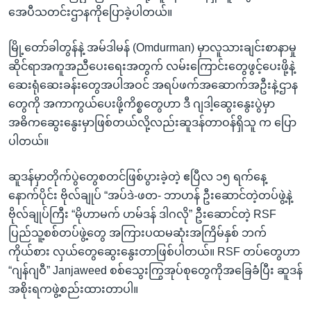
အေပီသတင်းဌာနကိုပြောခဲ့ပါတယ်။
မြို့တော်ခါတွန်နဲ့ အမ်ဒါမန် (Omdurman) မှာလူသားချင်းစာနာမှု
ဆိုင်ရာအကူအညီပေးရေးအတွက် လမ်းကြောင်းတွေဖွင့်ပေးဖို့နဲ့
ဆေးရုံဆေးခန်းတွေအပါအဝင် အရပ်ဖက်အဆောက်အဦးနဲ့ဌာန
တွေကို အကာကွယ်ပေးဖို့ကိစ္စတွေဟာ ဒီ ဂျဒါ့ဆွေးနွေးပွဲမှာ
အဓိကဆွေးနွေးမှာဖြစ်တယ်လို့လည်းဆူဒန်တာဝန်ရှိသူ က ပြော
ပါတယ်။
ဆူဒန်မှာတိုက်ပွဲတွေစတင်ဖြစ်ပွားခဲ့တဲ့ ဧပြီလ ၁၅ ရက်နေ့
နောက်ပိုင်း ဗိုလ်ချုပ် “အပ်ဒဲ-ဖတ- ဘာဟန် ဦးဆောင်တဲ့တပ်ဖွဲ့နဲ့
ဗိုလ်ချုပ်ကြီး “မိုဟာမက် ဟမ်ဒန် ဒါဂလို” ဦးဆောင်တဲ့ RSF
ပြည်သူ့စစ်တပ်ဖွဲ့တွေ အကြားပထမဆုံးအကြိမ်နှစ် ဘက်
ကိုယ်စား လှယ်တွေဆွေးနွေးတာဖြစ်ပါတယ်။ RSF တပ်တွေဟာ
“ဂျန်ဂျဝီ” Janjaweed စစ်သွေးကြွအုပ်စုတွေကိုအခြေခံပြီး ဆူဒန်
အစိုးရကဖွဲ့စည်းထားတာပါ။