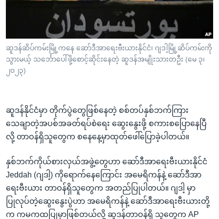
အ
သုတပဒေသာ အင်္ဂလိပ်စာ
ညွန်း
Learning English
စာမျက်နှာ
သို့
ဗွီအိုအေ လူမှုကွန်ယက်များ
ဆူဒန်ဆိပ်ကမ်းမြို့ကနေ ဆော်ဒီအာရေးဗီးယားနိုင်ငံ၊ ဂျဒါ့မြို့ဆိပ်ကမ်းကို
ကျော်
သွားမယ့် သင်္ဘောပေါ်ဖို့စောင့်ဆိုင်းနေတဲ့ ဆူဒန်အမျိုးသားတဦး (မေ ၃၊
ကြည့်
၂၀၂၃)
ရန်
ဘာသာစကားများ
ရှာဖွေ
ရန်
ဆူဒန်နိုင်ငံမှာ တိုက်ပွဲတွေဖြစ်နေတဲ့ စစ်တပ်နှစ်ဘက်ကြား
နေရာ
သေချာတဲ့အပစ်အခတ်ရပ်စဲရေး ဆွေးနွေးဖို့ စကားစပြောနေပြီ
သို့
လို့ တာဝန်ရှိသူတွေက စနေနေ့မှာထုတ်ဖေါ်ပြောခဲ့ပါတယ်။
ကျော်
ရန်
နှစ်ဘက်ကိုယ်စားလှယ်အဖွဲ့တွေဟာ ဆော်ဒီအာရေးဗီးယားနိုင်ငံ
Jeddah (ဂျဒါ့) ကိုရောက်နေကြောင်း အမေရိကန်နဲ့ ဆော်ဒီအာ
ရေးဗီးယား တာဝန်ရှိသူတွေက အတည်ပြုပါတယ်။ ဂျဒါ့ မှာ
ပြုလုပ်တဲ့ဆွေးနွေးပွဲဟာ အမေရိကန်နဲ့ ဆော်ဒီအာရေးဗီးယားတို့
က ကမကထပြုမှာဖြစ်တယ်လို့ ဆူဒန်တာဝန်ရှိ သူတွေက AP