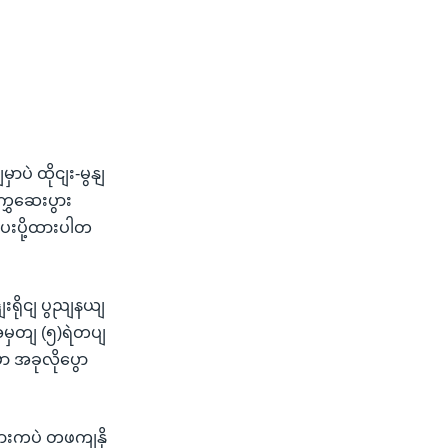
ပဲ ထိုငျး-မွနျ
ကွှဆေးပွား
းပို့ထားပါတ
းရိုငျ ပွညျနယျ
 အမှတျ (၅)ရဲတပျ
ာ အခုလိုပွော
ွားကပဲ တဖကျနို