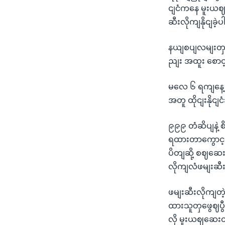
ငျငံကနေ မူးယဈ
ဆီးလိုကျနိုငျခဲ့
နယျစပျလမျးတ
ညျး အထူး စောင
မလေ ၆ ရကျနေ့ 
အတူ ထိုငျးနိုငျင
၉၉၉ တံဆိပျနဲ့
ရထားတာကွောင့ျ
ပိတျဆို့ စဈဆေးခ
လိုကျလံဖမျးဆီး
ဖမျးဆီးလိုကျတဲ့
ထားသူတှဖွေဈပွီး
လို မူးယဈဆေးတှ