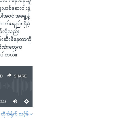
ါး မှောင်ခိုသူ
းယစ်ဆေးဝါးနဲ့
ပါအဝင် အရှေ့နဲ့
က်မနည်း ရှိခဲ့
်လို့လည်း
်းဆီးမိနေတာကို
ုဂိုဏ်းတွေက
းပါတယ်။
D
SHARE
2:19
တိုက်ရိုက် လင့်ခ်
SHARE