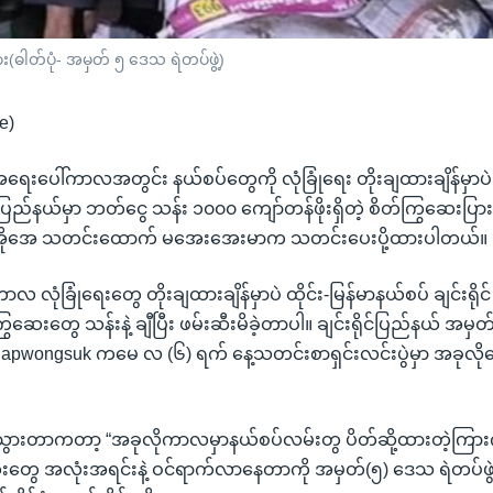
(ဓါတ်ပုံ- အမှတ် ၅ ဒေသ ရဲတပ်ဖွဲ့)
e)
းပေါ်ကာလအတွင်း နယ်စပ်တွေကို လုံခြုံရေး တိုးချထားချိန်မှာပဲ ထ
် ပြည်နယ်မှာ ဘတ်ငွေ သန်း ၁၀၀၀ ကျော်တန်ဖိုးရှိတဲ့ စိတ်ကြွဆေးပြား
ဗွီအိုအေ သတင်းထောက် မအေးအေးမာက သတင်းပေးပို့ထားပါတယ်။
 လုံခြုံရေးတွေ တိုးချထားချိန်မှာပဲ ထိုင်း-မြန်မာနယ်စပ် ချင်းရိုင
ွဆေးတွေ သန်းနဲ့ ချီပြီး ဖမ်းဆီးမိခဲ့တာပါ။ ချင်းရိုင်ပြည်နယ် အမှတ်
chuapwongsuk ကမေ လ (၆) ရက် နေ့သတင်းစာရှင်းလင်းပွဲမှာ အခုလို
ြောသွားတာကတာ့ “အခုလိုကာလမှာနယ်စပ်လမ်းတွ ပိတ်ဆို့ထားတဲ့ကြားက
ွေ အလုံးအရင်းနဲ့ ဝင်ရာက်လာနေတာကို အမှတ်(၅) ဒေသ ရဲတပ်ဖွဲ့