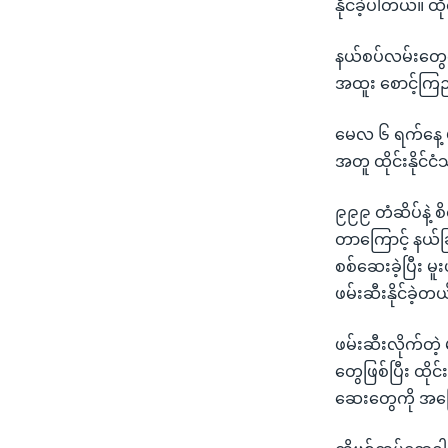
နိုင်ခဲ့ပါတယ်။ ထိုင
နယ်စပ်လမ်းတွ
အထူး စောင့်ကြည
မေလ ၆ ရက်နေ့ မ
အတူ ထိုင်းနိုင်ငံ
၉၉၉ တံဆိပ်နဲ့
တာကြောင့် နယ်ခြ
စစ်ဆေးခဲ့ပြီး မ
ဖမ်းဆီးနိုင်ခဲ့
ဖမ်းဆီးလိုက်တဲ့
တွေဖြစ်ပြီး ထိုင
ဆေးတွေကို အမြေ