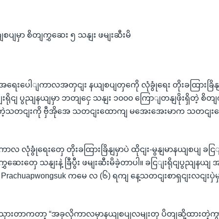
ယျစပျမှာ စိတျကွှဆေး ၅ သနျး ဖမျးဆီးမိ
းပေါျကာလအတှငျး နယျစပျတှကေို လုံခွုံရေး တိုးခထြားခြိနျမှာ
ရိုငျ ပွညျနယျမှာ ဘတျငှေ သနျး ၁၀၀၀ ကြောျတနျဖိုးရှိတဲ့ စိတျ
မိတဲ့သတငျးကို ဗှီအိုအေ သတငျးထောကျ မအေးအေးမာက သတငျးပေ
 လုံခွုံရေးတှေ တိုးခထြားခြိနျမှာပဲ ထိုငျး-မွနျမာနယျစပျ ခငြျ
ွှဆေးတှေ သနျးနဲ့ ခြီပွီး ဖမျးဆီးမိခဲ့တာပါ။ ခငြျးရိုငျပွညျနယျ
ြုပျ Prachuapwongsuk ကမေ လ (၆) ရကျ နေ့သတငျးစာရှငျးလငျးပှဲမှ
ွောသှားတာကတာ့ “အခုလိုကာလမှာနယျစပျလမျးတှ ပိတျဆို့ထားတဲ့က