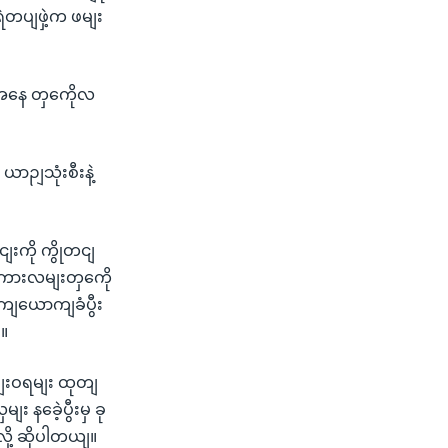
တပျဖှဲ့က ဖမျး
ေနေ တှကေိုလ
ဉျသုံးစီးနဲ့
းကို ကွိုတငျ
 ကားလမျးတှကေို
ာကျယောကျခံပွီး
ျ။
ဖမျးဝရမျး ထုတျ
 နခေဲ့ပွီးမှ ခု
ို့ ဆိုပါတယျ။