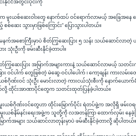
်းနိုင်ငံအတွင်းပိုင်းကို
ေက မူးယစ်ဆေးဝါးတွေ နောက်ထပ် ဝင်ရောက်လာမယ့် အခြေအနေ တ
့် စစ်ဆေး သွားမှာဖြစ်ကြောင်း” ပြောသွားပါတယ်။
နက်အစောကြီးမှာပဲ စိတ်ကြွဆေးပြား ၅ သန်း သယ်ဆောင်လာတဲ့ ယာဉ်
သား သုံးဦးကို ဖမ်းဆီးနိုင်ခဲ့တာပါ။
 စိတ်ကြွဆေးပြား အမြာက်အများကားနဲ့ သယ်ဆောင်လာမယ့် သတင်းက
ား ဝင်ပါက် တွေဖြစ်တဲ့ မဲဆွေ-ဝင်ပါပေါက် ၊ ကော့ချန်း ကားလမ်းတွေက
ူးယစ်ဂိုဏ်းဝင် သုံးဦး မောင်းလာတဲ့ ကားငယ်သုံးစီးကို နောက်ယောက်ခံ
တယ်လို့ ထိုင်းအာဏာပိုင်တွေက သတင်းထုတ်ပြန်ခဲ့ပါတယ်။
 မူးယစ်ဂိုဏ်းဝင်တွေဟာ ထိုင်းမြောက်ပိုင်း ရဲတပ်ဖွဲ့က အလိုရှိ ဖမ်း
်းမူးယစ်နိမ်နင်းရေးအဖွဲ့က သူတို့ကို လအတန်ကြာ ထောက်လှမ်း နေခဲ့ပြီ
ာက်အများ သယ်ဆာင်လာတုန်းမှာပဲ ဖမ်ဆီးနိုင်ခဲ့တာလို့ ဆိုပါတယ်