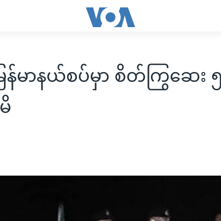
 မြန်မာနယ်စပ်မှာ စိတ်ကြွဆေး 
မိ