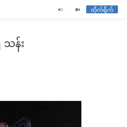
တိုက်ရိုက်
၅ သန်း