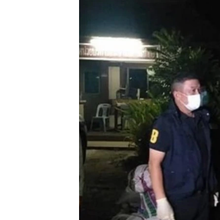
သုတပဒေသာ အင်္ဂလိပ်စာ
အ
ညွန်း
စာမျက်နှာ
သို့
ကျော်
ကြည့်
ရန်
ရှာဖွေ
ရန်
နေရာ
သို့
ကျော်
ရန်