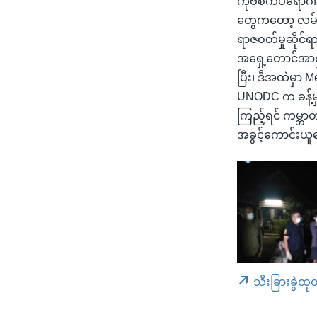
ကိုဗစ်ကပ်ရောဂါ
တွေကတော့ လမ်းက
ရာဇဝတ်မှုဆိုင်ရ
အရှေ့တောင်အာရှ
ပြီး၊ ဒီအထဲမှာ
UNODC က ခန့်မ
ကြည့်ရင် ကမ္ဘာတ
အခွင့်ကောင်း
သီးခြားခွဲထု