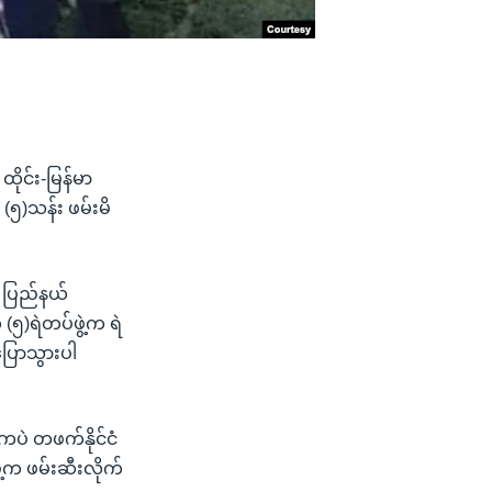
ိုင်း-မြန်မာ
 (၅)သန်း ဖမ်းမိ
် ပြည်နယ်
 (၅)ရဲတပ်ဖွဲ့က ရဲ
ပြောသွားပါ
ပဲ တဖက်နိုင်ငံ
က ဖမ်းဆီးလိုက်