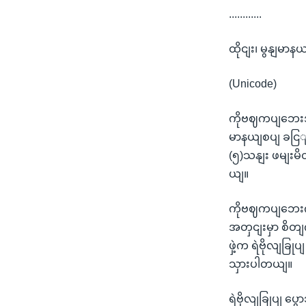
............
ထိုငျး၊ မွနျမာန
(Unicode)
ကိုဗဈကပျဘေးအရေ
မာနယျစပျ ခငြျး
(၅)သနျး ဖမျး
ယျ။
ကိုဗဈကပျဘေးကာလ
အတှငျးမှာ စိတျက
ဖှဲ့က ရဲဗိုလျခ
သှားပါတယျ။
ရဲဗိုလျခြုပျ ပ