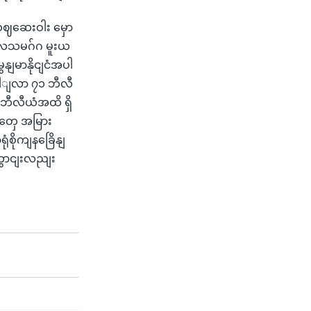
ဈဆေးဝါး မှော
ုလသမဂ်ဂ မူးယ
ွနျမာနိုငျငံအပါ
ေါျလာ ၇၁ ဘီလီ
 ဘီလီယံအထိ ရှိ
တှေ အမြား
စိုကျနခြေိနျ
ွောငျးလညျး