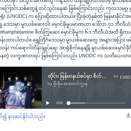
ကာလမှာ အသွားအလာတွေ ကန့်သတ် ထိန်းချုပ်ထားပေမဲ့ မူးယစ်ဆေးဝ
ြောင်းသစ်တွေနဲ့ တင်သွင်းနေဆဲ ဖြစ်ကြောင်းလည်း ကုလသမဂ္ဂ မူ
ာရုံး (UNODC) က ပြောဆိုထားပါတယ်။ ပြီးခဲ့တဲ့နှစ်ထဲ မြန်မာနိုင်ငံအ
 ဒေသမှာ မူးယစ်ဆေးဝါး မှောင်ခိုမှုပမာဏဟာ ဒေါ်လာ ၇၁ ဘီလီယံထ
 Methamphetamine စိတ်ကြွဆေး မှောင်ခိုမှုက ၆၁ ဘီလီယံအထိ ရှိတယ
ှန်းထားပါတယ်။ ရွှေတြိဂံဒေသမှာ မူးယစ်ဆေးတွေ အများအပြား ဖမ
ဝန်း ကပ်ရောဂါထိန်းချုပ်ရေး အာရုံစိုက်နေချိန် မူးယစ်ဆေးမှောင်ခိ
ယူနေတဲ့ လက္ခဏာတရပ် ဖြစ်ကြောင်းလည်း UNODC က သတိပေးထာ
ထိုင်း၊ မြန်မာနယ်စပ်မှာ စိတ်ကြွဆေး ၅ သန်း ဖမ်းဆီးမိ
EMBE
by
ဗွီအိုအေသတင်းဌာန
No media source currently available
0:00
တ်၍ နားဆင်နိုင်ပါသည်။
EMBED