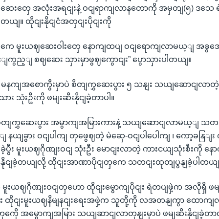
ဆေးတှေ အလုံးအရငျးနဲ့ ဝငျရာကျလာနတောကို အမှတျ(၅) ဒသေ ရဲ
ပါတယျ။ ထိုငျးနိုငျငံအတှငျးပိုငျးကို
ှကေ မူးယဈဆေးဝါးတှေ နောကျထပျ ဝငျရောကျလာမယ့ျ အခွအ
့ျကွည့ျ စဈဆေး သှားမှာဖွဈကွောငျး” ပွောသှားပါတယျ။
မနကျအစောကွီးမှာပဲ စိတျကွှဆေးပွား ၅ သနျး သယျဆောငျလာတဲ့ ယာ
ံသား သုံးဦးကို ဖမျးဆီးနိုငျခဲ့တာပါ။
 စိတျကွှဆေးပွား အမွာကျအမြားကားနဲ့ သယျဆောငျလာမယ့ျ သတငျ
 နယျခွား ဝငျပါကျ တှဖွေဈတဲ့ မဲဆှေ-ဝငျပါပေါကျ ၊ ကော့ခနြျး
ဲ့ပွီး မူးယဈဂိုဏျးဝငျ သုံးဦး မောငျးလာတဲ့ ကားငယျသုံးစီးကို နေ
နိုငျခဲ့တယျလို့ ထိုငျးအာဏာပိုငျတှကေ သတငျးထုတျပွနျခဲ့ပါတယ
 မူးယဈဂိုဏျးဝငျတှဟော ထိုငျးမွောကျပိုငျး ရဲတပျဖှဲ့က အလိုရှိ 
 ထိုငျးမူးယဈနိမျနငျးရေးအဖှဲ့က သူတို့ကို လအတနျကွာ ထောကျလှမျး
ကေို အမွောကျအမြား သယျဆာငျလာတုနျးမှာပဲ ဖမျဆီးနိုငျခဲ့တာလ