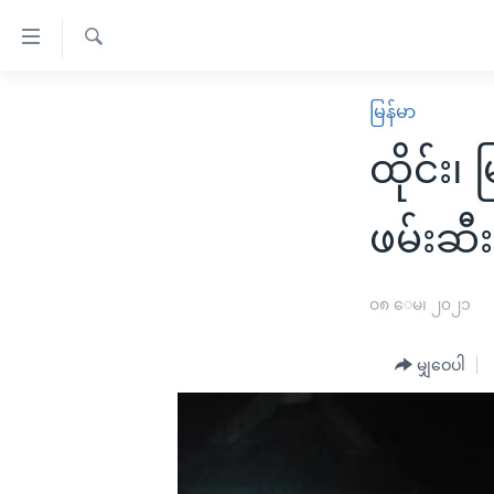
သုံး
ရ
ရှာဖွေ
လွယ်ကူ
မူလစာမျက်နှာ
မြန်မာ
ရ
စေ
မြန်မာ
လာ
ထိုင်း၊
သည့်
ဒ်
ကမ္ဘာ့သတင်းများ
Link
ဗွီဒီယို
နိုင်ငံတကာ
ဖမ်းဆီး
များ
သတင်းလွတ်လပ်ခွင့်
အမေရိကန်
ပင်မ
ရပ်ဝန်းတခု လမ်းတခု အလွန်
တရုတ်
၀၈ ေမ၊ ၂၀၂၁
အကြောင်းအရာ
အင်္ဂလိပ်စာလေ့လာမယ်
အစ္စရေး-ပါလက်စတိုင်း
သို့
မျှဝေပါ
အပတ်စဉ်ကဏ္ဍများ
အမေရိကန်သုံးအီဒီယံ
ကျော်
ကြည့်
ရေဒီယိုနှင့်ရုပ်သံ အချက်အလက်များ
မကြေးမုံရဲ့ အင်္ဂလိပ်စာ
ရေဒီယို
ရန်
ရေဒီယို/တီဗွီအစီအစဉ်
ရုပ်ရှင်ထဲက အင်္ဂလိပ်စာ
တီဗွီ
ပင်မ