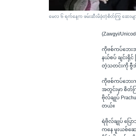
မေလ ၆ ရက်နေ့က ဖမ်းဆီးမိခဲ့တဲ့စိတ်ကြွ ဆေးများ
(Zawgyi/Unicod
ကိုဗစ်ကပ်ဘေးအရေ
နယ်စပ် ချင်းရိုင
တဲ့သတင်းကို 
ကိုဗစ်ကပ်ဘေးကာလ
အတွင်းမှာ စိတ်ကြ
ဗိုလ်ချုပ် Pra
တယ်။
ရဲဗိုလ်ချုပ် ပ
ကနေ မူးယစ်ဆေးတ