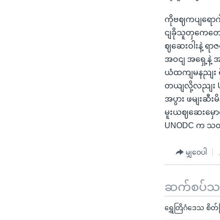
ကိုဗဈကပျရောဂ
ငျခိုသူတှကေတေ
ဈဆေးဝါးနဲ့ ရာဇဝ
အဝငျ အရှေ့နဲ့
ယံထကျမနညျး ရှိခ
တယျလို့လညျး 
အပွား ဖမျးဆီး
မူးယဈဆေးမှော
UNODC က သတ
မျှဝေပါ
ဆက်စပ်သတင
ရွှေတြိဂံဒေသ စိတ