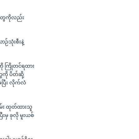
ွေကိုလည်း
သုံးစီးနဲ့
ို ကြိုတင်ရထား
ို ပိတ်ဆို့
ပြီး လိုက်လံ
ဝရမ်း ထုတ်ထားသူ
းမှ ခုလို မူးယစ်
။