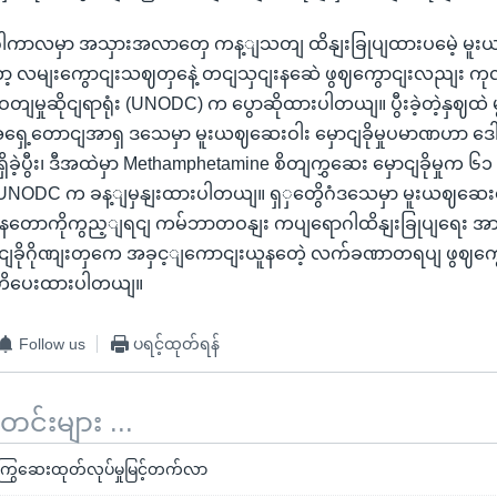
ါကာလမှာ အသှားအလာတှေ ကန့ျသတျ ထိနျးခြုပျထားပမေဲ့ မူးယ
ာ့ လမျးကွောငျးသဈတှနေဲ့ တငျသှငျးနဆေဲ ဖွဈကွောငျးလညျး က
တျမှုဆိုငျရာရုံး (UNODC) က ပွောဆိုထားပါတယျ။ ပွီးခဲ့တဲ့နှဈထဲ မ
 အရှေ့တောငျအာရှ ဒသေမှာ မူးယဈဆေးဝါး မှောငျခိုမှုပမာဏဟာ ဒ
ဲ့ပွီး၊ ဒီအထဲမှာ Methamphetamine စိတျကွှဆေး မှောငျခိုမှုက ၆၁
UNODC က ခန့ျမှနျးထားပါတယျ။ ရှှတွေိဂံဒသေမှာ မူးယဈဆေး
မိနတောကိုကွည့ျရငျ ကမ်ဘာတဝနျး ကပျရောဂါထိနျးခြုပျရေး အာရုံ
ငျခိုဂိုဏျးတှကေ အခှင့ျကောငျးယူနတေဲ့ လက်ခဏာတရပျ ဖွဈက
ိပေးထားပါတယျ။
Follow us
ပရင့်ထုတ်ရန်
်းများ ...
်ကြွဆေးထုတ်လုပ်မှုမြင့်တက်လာ