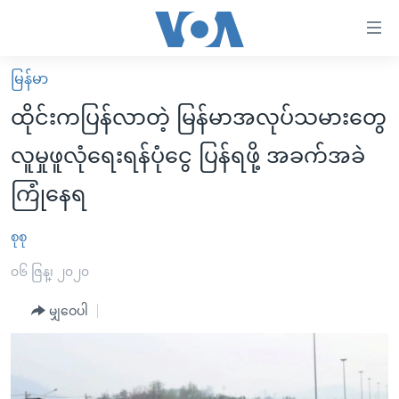
သုံး
ရ
လွယ်ကူ
မြန်မာ
မူလစာမျက်နှာ
စေ
ထိုင်းကပြန်လာတဲ့ မြန်မာအလုပ်သမားတွေ
မြန်မာ
သည့်
လူမှုဖူလုံရေးရန်ပုံငွေ ပြန်ရဖို့ အခက်အခဲ
ကမ္ဘာ့သတင်းများ
Link
ကြုံနေရ
ဗွီဒီယို
နိုင်ငံတကာ
များ
သတင်းလွတ်လပ်ခွင့်
အမေရိကန်
ပင်မ
စုစု
ရပ်ဝန်းတခု လမ်းတခု အလွန်
တရုတ်
အကြောင်းအရာ
၀၆ ဇြန္၊ ၂၀၂၀
သို့
အင်္ဂလိပ်စာလေ့လာမယ်
အစ္စရေး-ပါလက်စတိုင်း
ကျော်
မျှဝေပါ
အပတ်စဉ်ကဏ္ဍများ
အမေရိကန်သုံးအီဒီယံ
ကြည့်
ရေဒီယိုနှင့်ရုပ်သံ အချက်အလက်များ
မကြေးမုံရဲ့ အင်္ဂလိပ်စာ
ရေဒီယို
ရန်
ပင်မ
ရေဒီယို/တီဗွီအစီအစဉ်
ရုပ်ရှင်ထဲက အင်္ဂလိပ်စာ
တီဗွီ