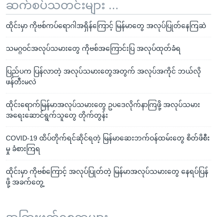
ဆက်စပ်သတင်းများ ...
ထိုင်းမှာ ကိုဗစ်ကပ်ရောဂါအရှိန်ကြောင့် မြန်မာတွေ အလုပ်ပြုတ်နေကြဆဲ
သမဂ္ဂဝင်အလုပ်သမားတွေ ကိုဗစ်အကြောင်းပြ အလုပ်ထုတ်ခံရ
ပြည်ပက ပြန်လာတဲ့ အလုပ်သမားတွေအတွက် အလုပ်အကိုင် ဘယ်လို
ဖန်တီးမလဲ
ထိုင်းရောက်မြန်မာအလုပ်သမားတွေ ဥပဒေလိုက်နာကြဖို့ အလုပ်သမား
အရေးဆောင်ရွက်သူတွေ တိုက်တွန်း
COVID-19 ထိပ်တိုက်ရင်ဆိုင်ရတဲ့ မြန်မာဆေးဘက်ဝန်ထမ်းတွေ စိတ်ဖိစီး
မှု ခံစားကြရ
ထိုင်းမှာ ကိုဗစ်ကြောင့် အလုပ်ပြုတ်တဲ့ မြန်မာအလုပ်သမားတွေ နေရပ်ပြန်
ဖို့ အခက်တွေ့