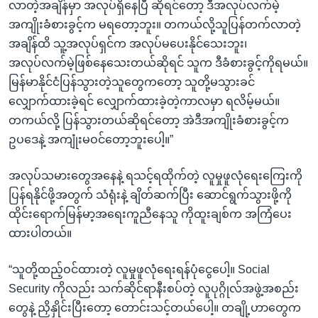
လာတဲ့အချိန်မှာ အလုပ်ရှိနေပြီ ဆိုရင်တော့ ဒီအလုပ်လက်မဲ့
အကျိုးခံစားခွင့်က မရတော့ဘူး။ တကယ်လို့သူပြန်တက်လာတဲ့
အချိန်ထိ သူ့အလုပ်ရှင်က အလုပ်မပေးနိုင်သေးဘူး၊
အလုပ်လက်မဲ့ဖြစ်နေသေးတယ်ဆိုရင် သူက ဒီခံစားခွင့်ကိုရမယ်။
မြန်မာနိုင်ငံပြန်သွားတဲ့သူတွေကတော့ သူတို့မသွားခင်
လျှောက်ထားခဲ့ရင် လျှောက်ထားခဲ့တဲ့ကာလမှာ ရလိမ့်မယ်။
တကယ်လို့ ပြန်သွားတယ်ဆိုရင်တော့ အဲဒီအကျိုးခံစားခွင့်က
ဥပဒေနဲ့ အကျုံးမဝင်တော့ဘူးပေါ့။”
အလုပ်သမားတွေအနေနဲ့ ရသင့်ရထိုက်တဲ့ လူမှုဖူလုံရေးကြေးကို
ပြန်ရနိုင်ဖို့အတွက် သံရုံးနဲ့ ချိတ်ဆက်ပြီး ဆောင်ရွက်သွားဖို့ကို
ထိုင်းရောက်မြန်မာ့အရေးကူညီနေသူ ကိုထူးချစ်က အကြံပေး
ထားပါတယ်။
“သူတို့ထည့်ဝင်ထားတဲ့ လူမှုဖူလုံရေးရန်ပုံငွေပေါ့။ Social
Security ကိုလည်း သက်ဆိုင်ရာနီးစပ်တဲ့ လူပုဂ္ဂိုလ်အဖွဲ့အစည်း
တွေနဲ့ ညှိနှိုင်းပြီးတော့ တောင်းသင့်တယ်ပေါ့။ တချို့ဟာတွေက