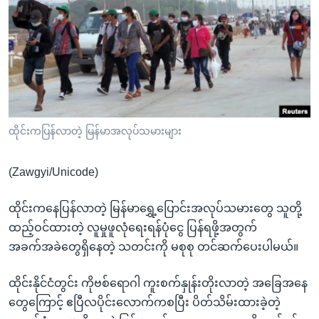
အ
သုတပဒေသာ အင်္ဂလိပ်စာ
ညွန်း
Learning English
စာမျက်နှာ
သို့
ဗွီအိုအေ လူမှုကွန်ယက်များ
ကျော်
ကြည့်
ရန်
ဘာသာစကားများ
ထိုင်းကပြန်လာတဲ့ မြန်မာအလုပ်သမားများ
ရှာဖွေ
ရန်
(Zawgyi/Unicode)
နေရာ
သို့
ထိုင်းကနေပြန်လာတဲ့ မြန်မာရွှေ့ပြောင်းအလုပ်သမားတွေ သူတို့
ကျော်
ထည့်ဝင်ထားတဲ့ လူမှုဖူလုံရေးရန်ပုံငွေ ပြန်ရဖို့အတွက်
ရန်
အခက်အခဲတွေရှိနေတဲ့ သတင်းကို မစုစု တင်ဆက်ပေးပါမယ်။
ထိုင်းနိုင်ငံတွင်း ကိုဗစ်ရောဂါ ကူးစက်နှုန်းတိုးလာတဲ့ အခြေအနေ
တွေကြောင့် ဧပြီလပိုင်းလောက်ကစပြီး ပိတ်သိမ်းထားခဲ့တဲ့