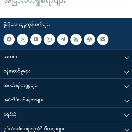
အခြားဖတ်ရှုစရာများ
ဗွီအိုအေ လူမှုကွန်ယက်များ
သတင်း
၀န်ဆောင်မှုများ
အပတ်စဉ်ကဏ္ဍများ
အင်္ဂလိပ်သင်ခန်းစာများ
ရေဒီယို
ရုပ်သံအစီအစဉ်နှင့် ဗွီဒီယိုကဏ္ဍများ