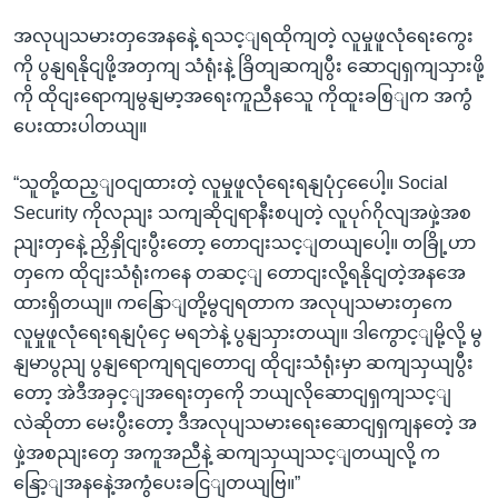
အလုပျသမားတှအေနနေဲ့ ရသင့ျရထိုကျတဲ့ လူမှုဖူလုံရေးကွေး
ကို ပွနျရနိုငျဖို့အတှကျ သံရုံးနဲ့ ခြိတျဆကျပွီး ဆောငျရှကျသှားဖို့
ကို ထိုငျးရောကျမွနျမာ့အရေးကူညီနသေူ ကိုထူးခစြျက အကွံ
ပေးထားပါတယျ။
“သူတို့ထည့ျဝငျထားတဲ့ လူမှုဖူလုံရေးရနျပုံငှပေေါ့။ Social
Security ကိုလညျး သကျဆိုငျရာနီးစပျတဲ့ လူပုဂ်ဂိုလျအဖှဲ့အစ
ညျးတှနေဲ့ ညှိနှိုငျးပွီးတော့ တောငျးသင့ျတယျပေါ့။ တခြို့ဟာ
တှကေ ထိုငျးသံရုံးကနေ တဆင့ျ တောငျးလို့ရနိုငျတဲ့အနအေ
ထားရှိတယျ။ ကနြောျတို့မွငျရတာက အလုပျသမားတှကေ
လူမှုဖူလုံရေးရနျပုံငှေ မရဘဲနဲ့ ပွနျသှားတယျ။ ဒါကွောင့ျမို့လို့ မွ
နျမာပွညျ ပွနျရောကျရငျတောငျ ထိုငျးသံရုံးမှာ ဆကျသှယျပွီး
တော့ အဲဒီအခှင့ျအရေးတှကေို ဘယျလိုဆောငျရှကျသင့ျ
လဲဆိုတာ မေးပွီးတော့ ဒီအလုပျသမားရေးဆောငျရှကျနတေဲ့ အ
ဖှဲ့အစညျးတှေ အကူအညီနဲ့ ဆကျသှယျသင့ျတယျလို့ က
နြော့ျအနနေဲ့အကွံပေးခငြျတယျဗြ။”