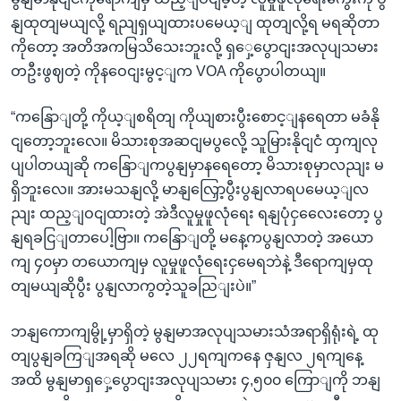
နျထုတျမယျလို့ ရညျရှယျထားပမေယ့ျ ထုတျလို့ရ မရဆိုတာ
ကိုတော့ အတိအကမြသိသေးဘူးလို့ ရှှေ့ပွောငျးအလုပျသမား
တဦးဖွဈတဲ့ ကိုနဝေငျးမွင့ျက VOA ကိုပွောပါတယျ။
“ကနြောျတို့ ကိုယ့ျစရိတျ ကိုယျစားပွီးစောင့ျနရေတာ မခံနို
ငျတော့ဘူးလေ။ မိသားစုအဆငျမပွလေို့ သူမြားနိုငျငံ ထှကျလု
ပျပါတယျဆို ကနြောျကပွနျမှာနရေတော့ မိသားစုမှာလညျး မ
ရှိဘူးလေ။ အားမသနျလို့ မာနျလြှော့ပွီးပွနျလာရပမေယ့ျလ
ညျး ထည့ျဝငျထားတဲ့ အဲဒီလူမှုဖူလုံရေး ရနျပုံငှလေေးတော့ ပွ
နျရခငြျတာပေါ့ဗြာ။ ကနြောျတို့ မနေ့ကပွနျလာတဲ့ အယော
ကျ ၄၀မှာ တယောကျမှ လူမှုဖူလုံရေးငှမေရဘဲနဲ့ ဒီရောကျမှထု
တျမယျဆိုပွီး ပွနျလာကွတဲ့သူခညြျးပဲ။”
ဘနျကောကျမွို့မှာရှိတဲ့ မွနျမာအလုပျသမားသံအရာရှိရုံးရဲ့ ထု
တျပွနျခကြျအရဆို မလေ ၂၂ရကျကနေ ဇှနျလ ၂ရကျနေ့
အထိ မွနျမာရှှေ့ပွောငျးအလုပျသမား ၄,၅၀၀ ကြောျကို ဘနျ