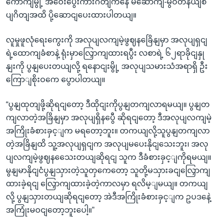
ကောကျမွို့ အဝေးပွေးကားဂိတျကနေ မဲဆောကျ-မွဝတီနယျစ
ပျဂိတျအထိ ပို့ဆောငျပေးထားပါတယျ။
လူမှုဖူလုံရေးကွေးကို အလုပျလကျမဲ့ဖွဈနခြေိနျမှာ အလုပျရှငျ
ရဲ့ထောကျခံစာနဲ့ ရုံးမှာလြှောကျထားရပွီး လစာရဲ့ ၆၂ရာခိုငျနှု
နျးကို ပွနျပေးတယျလို့ ရနောငျးမွို့ အလုပျသမားသံအရာရှိ ဦး
ကြောျစိုးဝကေ ပွောပါတယျ။
“ပွနျထုတျဖို့ဆိုရငျတော့ ဒီထိုငျးကိုပွနျတကျလာရမယျ။ ပွနျတ
ကျလာတဲ့အခြိနျမှာ အလုပျရှိနပွေီ ဆိုရငျတော့ ဒီအလုပျလကျမဲ့
အကြိုးခံစားခှင့ျက မရတော့ဘူး။ တကယျလို့သူပွနျတကျလာ
တဲ့အခြိနျထိ သူ့အလုပျရှငျက အလုပျမပေးနိုငျသေးဘူး၊ အလု
ပျလကျမဲ့ဖွဈနသေေးတယျဆိုရငျ သူက ဒီခံစားခှင့ျကိုရမယျ။
မွနျမာနိုငျငံပွနျသှားတဲ့သူတှကေတော့ သူတို့မသှားခငျလြှောကျ
ထားခဲ့ရငျ လြှောကျထားခဲ့တဲ့ကာလမှာ ရလိမ့ျမယျ။ တကယျ
လို့ ပွနျသှားတယျဆိုရငျတော့ အဲဒီအကြိုးခံစားခှင့ျက ဥပဒနေဲ့
အကြုံးမဝငျတော့ဘူးပေါ့။”