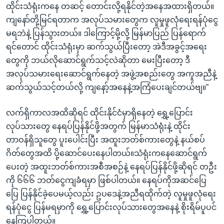
ထိုင်းသံရုံးကနေ တဆင့် တောင်းလို့ရနိုင်တဲ့အနေအထားရှိတယ်။
ကျနော်တို့မြင်ရတာက အလုပ်သမားတွေက လူမှုဖူလုံရေးရန်ပုံငွေ
မရဘဲနဲ့ ပြန်သွားတယ်။ ဒါကြောင့်မို့လို့ မြန်မာပြည် ပြန်ရောက်
ရင်တောင် ထိုင်းသံရုံးမှာ ဆက်သွယ်ပြီးတော့ အဲဒီအခွင့်အရေး
တွေကို ဘယ်လိုဆောင်ရွက်သင့်လဲဆိုတာ မေးပြီးတော့ ဒီ
အလုပ်သမားရေးဆောင်ရွက်နေတဲ့ အဖွဲ့အစည်းတွေ အကူအညီနဲ့
ဆက်သွယ်သင့်တယ်လို့ ကျနော့်အနေနဲ့အကြံပေးချင်တယ်ဗျ။”
လက်ရှိကာလအထိဆိုရင် ထိုင်းနိုင်ငံမှာရှိနေတဲ့ ရွှေ့ပြောင်း
လုပ်သားတွေ နေရပ်ပြန်နိုင်ဖို့အတွက် မြန်မာသံရုံးနဲ့ ထိုင်း
တာဝန်ရှိသူတွေ ပူးပေါင်းပြီး အထူးဘတ်စ်ကားတွေနဲ့ နယ်စပ်
ဂိတ်တွေအထိ ပို့ဆောင်ပေးနေပါတယ်။သံရုံးကနေဆောင်ရွက်
ပေးတဲ့ အထူးဘတ်စ်ကားအစီအစဉ်နဲ့ နေရပ်ပြန်နိုင်ဖို့ဆိုရင် တဦး
ကို ၆၆၆ ဘတ်ငွေကျခံရမှာ ဖြစ်ပါတယ်။ နေရပ်ကိုအဆင်ပြေ
ပြေ ပြန်နိုင်ခဲ့ပေမယ့်လည်း ဥပဒေနဲ့အညီရထိုက်တဲ့ လူမှုဖူလုံရေး
ရန်ပုံငွေ ပြန်မရမှာကို ရွှေ့ပြောင်းလုပ်သားတွေအနေနဲ့ စိုးရိမ်ပူပင်
နေကြပါတယ်။