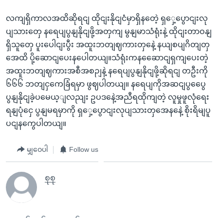
လကျရှိကာလအထိဆိုရငျ ထိုငျးနိုငျငံမှာရှိနတေဲ့ ရှှေ့ပွောငျးလု
ပျသားတှေ နရေပျပွနျနိုငျဖို့အတှကျ မွနျမာသံရုံးနဲ့ ထိုငျးတာဝနျ
ရှိသူတှေ ပူးပေါငျးပွီး အထူးဘတျဈကားတှနေဲ့ နယျစပျဂိတျတှ
အေထိ ပို့ဆောငျပေးနပေါတယျ။သံရုံးကနဆေောငျရှကျပေးတဲ့
အထူးဘတျဈကားအစီအစဉျနဲ့ နရေပျပွနျနိုငျဖို့ဆိုရငျ တဦးကို
၆၆၆ ဘတျငှကေခြံရမှာ ဖွဈပါတယျ။ နရေပျကိုအဆငျပွပွေေ
ပွနျနိုငျခဲ့ပမေယ့ျလညျး ဥပဒနေဲ့အညီရထိုကျတဲ့ လူမှုဖူလုံရေး
ရနျပုံငှေ ပွနျမရမှာကို ရှှေ့ပွောငျးလုပျသားတှအေနနေဲ့ စိုးရိမျပူ
ပငျနကွေပါတယျ။
မျှဝေပါ
Follow us
စုစု