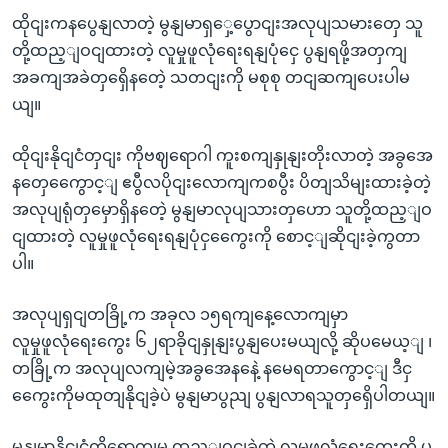
ထိုငျးကနပွေနျလာတဲ့ မွနျမာရှှေ့ပွောငျးအလုပျသမားတှေ သူ
တို့ထည့ျဝငျထားတဲ့ လူမှုဖူလုံရေးရနျပုံငှေ ပွနျရဖို့အတှကျ
အခကျအခဲတှရှေိနတေဲ့ သတငျးကို မစုစု တငျဆကျပေးပါမ
ယျ။
ထိုငျးနိုငျငံတှငျး ကိုဗဈရောဂါ ကူးစကျနှုနျးတိုးလာတဲ့ အခွအေ
နတှေကွေောင့ျ ဧပွီလပိုငျးလောကျကစပွီး ပိတျသိမျးထားခဲ့တဲ့
အလုပျရုံတှမှောရှိနတေဲ့ မွနျမာလုပျသားတှဟော သူတို့ထည့ျဝ
ငျထားတဲ့ လူမှုဖူလုံရေးရနျပုံငှကွေေးကို စောင့ျဆိုငျးခဲ့ကွတာ
ပါ။
အလုပျရှငျတခြို့က အခုလ ၁၅ရကျနေ့လောကျမှာ
လူမှုဖူလုံရေးကွေး ၆၂ရာခိုငျနှုနျးပွနျပေးမယျလို့ ဆိုပမေယ့ျ ၊
တခြို့က အလုပျလကျမဲ့အခွအေနနေဲ့ နမေရတာကွောင့ျ ဒီငှ
ကွေေးကိုမထုတျနိုငျခဲ့ပဲ မွနျမာပွညျ ပွနျလာရသူတှရှေိပါတယျ။
မွနျမာနိုငျငံကိုရောကျမှ ထည့ျဝငျခဲ့တဲ့ လူမှုဖူလုံရေးကွေးကို ပွ