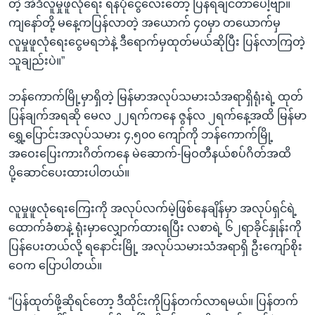
တဲ့ အဲဒီလူမှုဖူလုံရေး ရန်ပုံငွေလေးတော့ ပြန်ရချင်တာပေါ့ဗျာ။
ကျနော်တို့ မနေ့ကပြန်လာတဲ့ အယောက် ၄၀မှာ တယောက်မှ
လူမှုဖူလုံရေးငွေမရဘဲနဲ့ ဒီရောက်မှထုတ်မယ်ဆိုပြီး ပြန်လာကြတဲ့
သူချည်းပဲ။”
ဘန်ကောက်မြို့မှာရှိတဲ့ မြန်မာအလုပ်သမားသံအရာရှိရုံးရဲ့ ထုတ်
ပြန်ချက်အရဆို မေလ ၂၂ရက်ကနေ ဇွန်လ ၂ရက်နေ့အထိ မြန်မာ
ရွှေ့ပြောင်းအလုပ်သမား ၄,၅၀၀ ကျော်ကို ဘန်ကောက်မြို့
အဝေးပြေးကားဂိတ်ကနေ မဲဆောက်-မြဝတီနယ်စပ်ဂိတ်အထိ
ပို့ဆောင်ပေးထားပါတယ်။
လူမှုဖူလုံရေးကြေးကို အလုပ်လက်မဲ့ဖြစ်နေချိန်မှာ အလုပ်ရှင်ရဲ့
ထောက်ခံစာနဲ့ ရုံးမှာလျှောက်ထားရပြီး လစာရဲ့ ၆၂ရာခိုင်နှုန်းကို
ပြန်ပေးတယ်လို့ ရနောင်းမြို့ အလုပ်သမားသံအရာရှိ ဦးကျော်စိုး
ဝေက ပြောပါတယ်။
“ပြန်ထုတ်ဖို့ဆိုရင်တော့ ဒီထိုင်းကိုပြန်တက်လာရမယ်။ ပြန်တက်