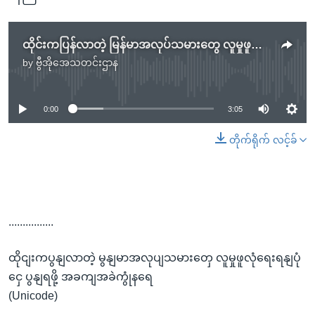
ထိုင်းကပြန်လာတဲ့ မြန်မာအလုပ်သမားတွေ လူမှုဖူလုံရေးရန်ပုံငွေ ပြန်ရဖို့ အခက်အခဲကြုံနေရ
by
ဗွီအိုအေသတင်းဌာန
No media source currently available
0:00
3:05
တိုက်ရိုက် လင့်ခ်
................
ထိုငျးကပွနျလာတဲ့ မွနျမာအလုပျသမားတှေ လူမှုဖူလုံရေးရနျပုံ
ငှေ ပွနျရဖို့ အခကျအခဲကွုံနရေ
(Unicode)