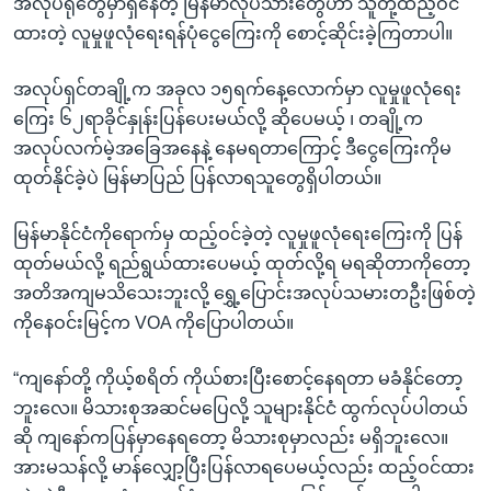
အလုပ်ရုံတွေမှာရှိနေတဲ့ မြန်မာလုပ်သားတွေဟာ သူတို့ထည့်ဝင်
ထားတဲ့ လူမှုဖူလုံရေးရန်ပုံငွေကြေးကို စောင့်ဆိုင်းခဲ့ကြတာပါ။
အလုပ်ရှင်တချို့က အခုလ ၁၅ရက်နေ့လောက်မှာ လူမှုဖူလုံရေး
ကြေး ၆၂ရာခိုင်နှုန်းပြန်ပေးမယ်လို့ ဆိုပေမယ့် ၊ တချို့က
အလုပ်လက်မဲ့အခြေအနေနဲ့ နေမရတာကြောင့် ဒီငွေကြေးကိုမ
ထုတ်နိုင်ခဲ့ပဲ မြန်မာပြည် ပြန်လာရသူတွေရှိပါတယ်။
မြန်မာနိုင်ငံကိုရောက်မှ ထည့်ဝင်ခဲ့တဲ့ လူမှုဖူလုံရေးကြေးကို ပြန်
ထုတ်မယ်လို့ ရည်ရွယ်ထားပေမယ့် ထုတ်လို့ရ မရဆိုတာကိုတော့
အတိအကျမသိသေးဘူးလို့ ရွှေ့ပြောင်းအလုပ်သမားတဦးဖြစ်တဲ့
ကိုနေဝင်းမြင့်က VOA ကိုပြောပါတယ်။
“ကျနော်တို့ ကိုယ့်စရိတ် ကိုယ်စားပြီးစောင့်နေရတာ မခံနိုင်တော့
ဘူးလေ။ မိသားစုအဆင်မပြေလို့ သူများနိုင်ငံ ထွက်လုပ်ပါတယ်
ဆို ကျနော်ကပြန်မှာနေရတော့ မိသားစုမှာလည်း မရှိဘူးလေ။
အားမသန်လို့ မာန်လျှော့ပြီးပြန်လာရပေမယ့်လည်း ထည့်ဝင်ထား