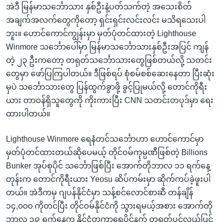
အဲဒီ မြန်မာသင်္ဘောသား နှစ်ဦးနဲ့ပတ်သက်တဲ့ အသေးစိတ်
အချက်အလက်တွေကိုတော့ ရှင်းရှင်းလင်းလင်း မသိရသေးပါ
ဘူး။ ဟောင်ကောင်ကျွန်းမှာ မှတ်ပုံတင်ထားတဲ့ Lighthouse
Winmore သင်္ဘောပေါ်မှာ မြန်မာသင်္ဘောသားနှစ်ဦးအပြင် ကျန်
တဲ့ ၂၃ ဦးကတော့ တရုတ်သင်္ဘောသားတွေဖြစ်တယ်လို့ သတင်း
တွေမှာ ဖော်ပြကြပါတယ်။ ဒီဖြစ်ရပ် စုံစမ်စစ်ဆေးနေတာ ပြီးဆုံး
မှပဲ သင်္ဘောသားတွေ ပြန်ထွက်ခွာဖို့ ခွင့်ပြုမယ်လို့ တောင်ကိုရီး
ယား တာဝန်ရှိသူတွေကို ကိုးကားပြီး CNN သတင်းတပုဒ်မှာ ရေး
ထားပါတယ်။
Lighthouse Winmore ရေနံတင်သင်္ဘောဟာ ဟောင်ကောင်မှာ
မှတ်ပုံတင်ထားတယ်ဆိုပေမယ့် တိုင်ဝမ်ကုမ္ပဏီဖြစ်တဲ့ Billions
Bunker အုပ်စုပိုင် သင်္ဘောဖြစ်ပြီး အောက်တိုဘာလ ၁၁ ရက်နေ့
တုန်းက တောင်ကိုရီးယား Yeosu ဆိပ်ကမ်းမှာ ဆိုက်ကပ်ခဲ့ဖူးပါ
တယ်။ အဲဒီကမှ ဂျပန်နိုင်ငံမှာ သန့်စင်လောင်စာဆီ တန်ချိန်
၁၄,၀၀၀ ကိုတင်ပြီး တိုင်ဝမ်နိုင်ငံကို သွားရမယ့်အစား အောက်တို
ဘာလ ၁၉ ရက်နေက နိုင်ငံတကာရေပိုင်နက် တရုတ်ပင်လယ်ပြင်