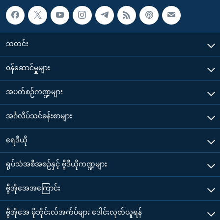
သတင်း
၀န်ဆောင်မှုများ
အပတ်စဉ်ကဏ္ဍများ
အင်္ဂလိပ်သင်ခန်းစာများ
ရေဒီယို
ရုပ်သံအစီအစဉ်နှင့် ဗွီဒီယိုကဏ္ဍများ
ဗွီအိုအေအကြောင်း
ဗွီအိုအေ မိုဘိုင်းလ်အက်ပ်များ ဒေါင်းလုတ်ယူရန်