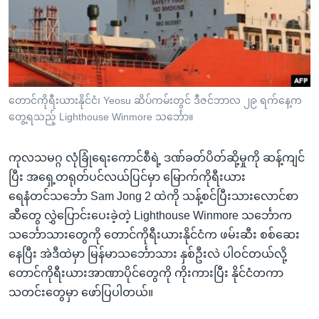
အ
သုတပဒေသာ အင်္ဂလိပ်စာ
ညွန်း
Learning English
စာမျက်နှာ
သို့
ဗွီအိုအေ လူမှုကွန်ယက်များ
ကျော်
ကြည့်
တောင်ကိုရီးယားနိုင်ငံ၊ Yeosu ဆိပ်ကမ်းတွင် ဒီဇင်ဘာလ ၂၉ ရက်နေ့က
တွေ့ရသည့် Lighthouse Winmore သင်္ဘော။
ရန်
ဘာသာစကားများ
ရှာဖွေ
ကုလသမဂ္ဂ လုံခြုံရေးကောင်စီရဲ့ ဒဏ်ခတ်ပိတ်ဆို့မှုကို ဆန့်ကျင်
ရန်
ပြီး အရှေ့တရုတ်ပင်လယ်ပြင်မှာ မြောက်ကိုရီးယား
နေရာ
ရေနံတင်သင်္ဘော Sam Jong 2 ထဲကို သန့်စင်ပြီးသားလောင်စာ
သို့
ဆီတွေ လွှဲပြောင်းပေးခဲ့တဲ့ Lighthouse Winmore သင်္ဘောက
ကျော်
သင်္ဘောသားတွေကို တောင်ကိုရီးယားနိုင်ငံက ဖမ်းဆီး စစ်ဆေး
ရန်
နေပြီး အဲဒီထဲမှာ မြန်မာသင်္ဘောသား နှစ်ဦးလဲ ပါဝင်တယ်လို့
တောင်ကိုရီးယားအာဏာပိုင်တွေကို ကိုးကားပြီး နိုင်ငံတကာ
သတင်းတွေမှာ ဖော်ပြပါတယ်။