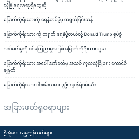
လုံခြုံရေးအရာရှိတွေဆို
မြောက်ကိုရီးယားကို ရေနံတင်ပို့မှု တရုတ်ငြင်းဆန်
မြောက်ကိုရီးယား ကို တရုတ် ရေနံပို့တယ်လို့ Donald Trump စွပ်စွဲ
ဒဏ်ခတ်မှုကို စစ်ကြေညာမှုအဖြစ် မြောက်ကိုရီးယားယူဆ
မြောက်ကိုရီးယား အပေါ် ဒဏ်ခတ်မှု အသစ် ကုလလုံခြုံရေး ကောင်စီ
ချမှတ်
မြောက်ကိုရီးယား ငါးဖမ်းသမား ၃ဦး ဂျပန်ရဲဖမ်းဆီး
အခြားဖတ်ရှုစရာများ
ဗွီအိုအေ လူမှုကွန်ယက်များ