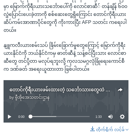
မှာ မြောက်ကိုရီးယားသင်္ဘောပေါ်ကို လောင်စာဆီ် တန်ချိန် ၆၀၀
လွှဲပြောင်းပေးခဲ့တာကို စစ်ဆေးတွေ့ရှိကြောင်း တောင်ကိုရီးယား
ဆိပ်ကမ်းအာဏာပိုင်တွေကို ကိုးကားပြီး AFP သတင်း ကရေးပါ
တယ်။
နျူကလီးယားစမ်းသပ် ခြိမ်းခြောက်မှုတွေကြောင့် မြောက်ကိုရီး
ယားနိုင်ငံကို ဘယ်နိုင်ငံကမှ ဓာတ်ဆီနဲ့ သန့်စင်ပြီးသား လောင်စာ
ဆီတွေ တင်ပို့တာ မလုပ်ရဘူးလို့ ကုလသမဂ္ဂလုံခြုံရေးကောင်စီ
က ဒဏ်ခတ် အရေးယူထားတာ ဖြစ်ပါတယ်။
တောင်ကိုရီးယားဖမ်းထားတဲ့ သင်္ဘောသားတွေထဲ မြန်မာနှစ်ဦးပါ
by
ဗွီအိုအေသတင်းဌာန
No media source currently available
0:00
1:33
တိုက်ရိုက် လင့်ခ်