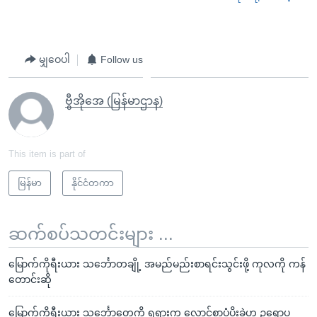
မျှဝေပါ
Follow us
ဗွီအိုအေ (မြန်မာဌာန)
This item is part of
မြန်မာ
နိုင်ငံတကာ
ဆက်စပ်သတင်းများ ...
မြောက်ကိုရီးယား သင်္ဘောတချို့ အမည်မည်းစာရင်းသွင်းဖို့ ကုလကို ကန်
တောင်းဆို
မြောက်ကိုရီးယား သင်္ဘောတွေကို ရှရှားက လောင်စာပံ့ပိုးခဲ့ဟု ဥရောပ