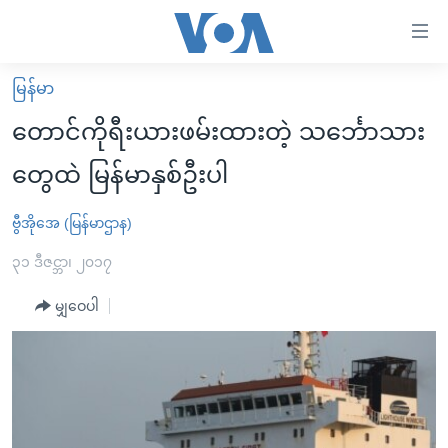
သုံး
ရ
လွယ်ကူ
မြန်မာ
မူလစာမျက်နှာ
စေ
တောင်ကိုရီးယားဖမ်းထားတဲ့ သင်္ဘောသား
မြန်မာ
သည့်
တွေထဲ မြန်မာနှစ်ဦးပါ
ကမ္ဘာ့သတင်းများ
Link
ဗွီဒီယို
နိုင်ငံတကာ
ဗွီအိုအေ (မြန်မာဌာန)
များ
သတင်းလွတ်လပ်ခွင့်
အမေရိကန်
၃၁ ဒီဇင္ဘာ၊ ၂၀၁၇
ပင်မ
ရပ်ဝန်းတခု လမ်းတခု အလွန်
တရုတ်
အကြောင်းအရာ
မျှဝေပါ
သို့
အင်္ဂလိပ်စာလေ့လာမယ်
အစ္စရေး-ပါလက်စတိုင်း
ကျော်
အပတ်စဉ်ကဏ္ဍများ
အမေရိကန်သုံးအီဒီယံ
ကြည့်
ရေဒီယိုနှင့်ရုပ်သံ အချက်အလက်များ
မကြေးမုံရဲ့ အင်္ဂလိပ်စာ
ရေဒီယို
ရန်
ပင်မ
ရေဒီယို/တီဗွီအစီအစဉ်
ရုပ်ရှင်ထဲက အင်္ဂလိပ်စာ
တီဗွီ