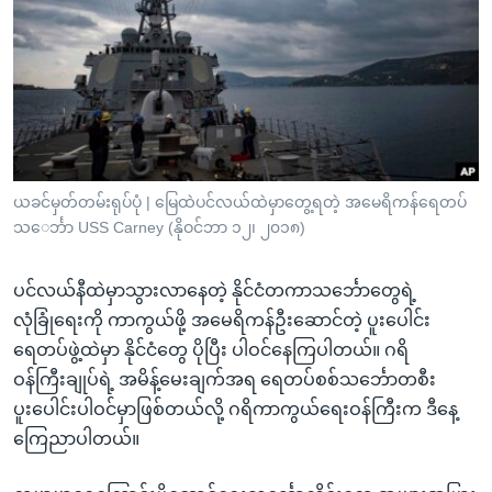
အ
သုတပဒေသာ အင်္ဂလိပ်စာ
ညွန်း
Learning English
စာမျက်နှာ
သို့
ဗွီအိုအေ လူမှုကွန်ယက်များ
ကျော်
ကြည့်
ရန်
ဘာသာစကားများ
ယခင်မှတ်တမ်းရုပ်ပုံ | မြေထဲပင်လယ်ထဲမှာတွေ့ရတဲ့ အမေရိကန်ရေတပ်
ရှာဖွေ
သ‌‌ေင်္ဘာ USS Carney (နိုဝင်ဘာ ၁၂၊ ၂၀၁၈)
ရန်
နေရာ
ပင်လယ်နီထဲမှာသွားလာနေတဲ့ နိုင်ငံတကာသင်္ဘောတွေရဲ့
သို့
လုံခြုံရေးကို ကာကွယ်ဖို့ အမေရိကန်ဦးဆောင်တဲ့ ပူးပေါင်း
ကျော်
ရေတပ်ဖွဲ့ထဲမှာ နိုင်ငံတွေ ပိုပြီး ပါဝင်နေကြပါတယ်။ ဂရိ
ရန်
ဝန်ကြီးချုပ်ရဲ့ အမိန့်မေးချက်အရ ရေတပ်စစ်သင်္ဘောတစီး
ပူးပေါင်းပါဝင်မှာဖြစ်တယ်လို့ ဂရိကာကွယ်ရေးဝန်ကြီးက ဒီနေ့
ကြေညာပါတယ်။