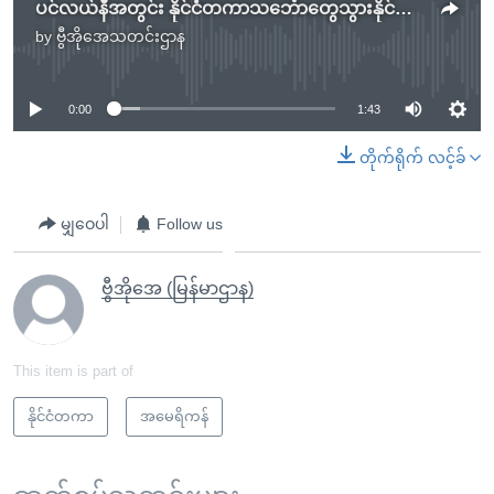
ပင်လယ်နီအတွင်း နိုင်ငံတကာသင်္ဘောတွေသွားနိုင်ဖို့ ကန်ဦးဆောင်ပြီး လုံခြုံရေးတာဝန်ယူနေ
by
ဗွီအိုအေသတင်းဌာန
No media source currently available
0:00
1:43
တိုက်ရိုက် လင့်ခ်
မျှဝေပါ
Follow us
ဗွီအိုအေ (မြန်မာဌာန)
This item is part of
နိုင်ငံတကာ
အမေရိကန်