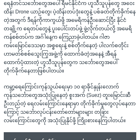
ရေနံတင်သင်္ဘောတွေအပေါ် ရီမင်နိုင်ငံက ဟူသီသူပုန်တွေ အဝေး
ထိန်း Drone ယာဉ်တွေ၊ ပဲ့ထိန်းတပ်ဒုံးတွေနဲ့ ပစ်ခတ်တိုက်ခိုက်နေ
တဲ့အတွက် ဒီရန်ကိုကာကွယ်ဖို့ အမေရိကန်ဦးဆောင်ပြီး နိုင်ငံ
တချို့က ရေတပ်တွေနဲ့ ပူးပေါင်းတပ်ဖွဲ့ ဖွဲ့လိုက်တယ်လို့ အမေရိ
ကန်စစ်တပ်က ‌အင်္ဂါနေ့က ကြေညာခဲ့ပါတယ်။ ဂါဇာ
ကမ်းမြောင်ဒေသမှာ အစ္စရေးနဲ့ စစ်တိုက်နေတဲ့ ပါလက်စတိုင်း
ဟာမတ်စ်စစ်သွေးကြွအဖွဲ့ကို ထောက်ခံတဲ့အနေနဲ့ အီရန်
ထောက်ပံ့ထားတဲ့ ဟူသီသူပုန်တွေက သင်္ဘောတွေအပေါ်
တိုက်ခိုက်နေတာဖြစ်ပါတယ်။
ကမ္ဘာ့ရေကြောင်းကုန်သွယ်ရေးမှာ ၁၀ ရာခိုင်နှုန်းလောက်
ကုန်သင်္ဘောတွေအသုံးပြုနေတဲ့ စူးအက် (Suez) တူးမြောင်းဆီ
ဦးတည်တဲ့ ရေလမ်းကြောင်းနေရာမှာ တိုက်ခိုက်မှုတွေလုပ်နေတာ
ကြောင့် သင်္ဘောလုပ်ငန်းတော်တော်များများ တခြား
လမ်းကြောင်းတွေကို အသုံးပြုနိုင်ဖို့ ကြိုးစားနေကြပါတယ်။