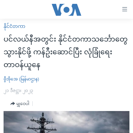
သုံး
ရ
လွယ်ကူ
နိုင်ငံတကာ
မူလစာမျက်နှာ
စေ
ပင်လယ်နီအတွင်း နိုင်ငံတကာသင်္ဘောတွေ
မြန်မာ
သည့်
သွားနိုင်ဖို့ ကန်ဦးဆောင်ပြီး လုံခြုံရေး
ကမ္ဘာ့သတင်းများ
Link
တာဝန်ယူနေ
ဗွီဒီယို
နိုင်ငံတကာ
များ
သတင်းလွတ်လပ်ခွင့်
အမေရိကန်
ပင်မ
ဗွီအိုအေ (မြန်မာဌာန)
ရပ်ဝန်းတခု လမ်းတခု အလွန်
တရုတ်
အကြောင်းအရာ
၂၁ ဒီဇင္ဘာ၊ ၂၀၂၃
သို့
အင်္ဂလိပ်စာလေ့လာမယ်
အစ္စရေး-ပါလက်စတိုင်း
ကျော်
မျှဝေပါ
အပတ်စဉ်ကဏ္ဍများ
အမေရိကန်သုံးအီဒီယံ
ကြည့်
ရေဒီယိုနှင့်ရုပ်သံ အချက်အလက်များ
မကြေးမုံရဲ့ အင်္ဂလိပ်စာ
ရေဒီယို
ရန်
ပင်မ
ရေဒီယို/တီဗွီအစီအစဉ်
ရုပ်ရှင်ထဲက အင်္ဂလိပ်စာ
တီဗွီ