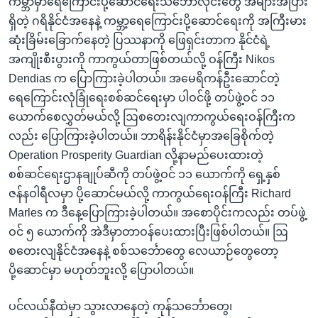
ကမ္ဘာမှာရေကြောင်းပို့ဆောင်ရေးသင်္ဘောလိုင်းတွေ အများအပြား
ရှိတဲ့ ဂရိနိုင်ငံအနေနဲ့ ကမ္ဘာ့ရေကြောင်းပို့ဆောင်ရေးကို အကြီးမား
ဆုံးခြိမ်းခြောက်နေတဲ့ ပြဿနာကို ဖြေရှင်းတာက နိုင်ငံရဲ့
အကျိုးစီးပွားကို ကာကွယ်တာဖြစ်တယ်လို့ ဝန်ကြီး Nikos
Dendias က ပြောကြားခဲ့ပါတယ်။ အမေရိကန်ဦးဆောင်တဲ့
ရေကြောင်းလုံခြုံရေးစစ်ဆင်ရေးမှာ ပါဝင်ဖို့ တပ်ဖွဲ့ဝင် ၁၁
ယောက်စေလွှတ်မယ်လို့ ဩစတေးလျကာကွယ်ရေးဝန်ကြီးက
လည်း ပြောကြားခဲ့ပါတယ်။ ဘာရိန်းနိုင်ငံမှာအခြေစိုက်တဲ့
Operation Prosperity Guardian လို့နာမည်ပေးထားတဲ့
စစ်ဆင်ရေးဌာနချုပ်ဆီကို တပ်ဖွဲ့ဝင် ၁၁ ယောက်ကို ရှေ့နှစ်
ဇန်နဝါရီလမှာ ပို့ဆောင်မယ်လို့ ကာကွယ်ရေးဝန်ကြီး Richard
Marles က ဒီနေ့ပြောကြားခဲ့ပါတယ်။ အစောပိုင်းကလည်း တပ်ဖွဲ့
ဝင် ၅ ယောက်ကို အဲဒီမှာတာဝန်ပေးထားပြီးဖြစ်ပါတယ်။ ဩ
စတေးလျနိုင်ငံအနေနဲ့ စစ်သင်္ဘောတွေ လေယာဉ်တွေတော့
ပို့ဆောင်မှာ မဟုတ်ဘူးလို့ ပြောပါတယ်။
ပင်လယ်နီထဲမှာ သွားလာနေတဲ့ ကုန်သင်္ဘောတွေ၊