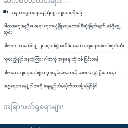
ဆက်စပ်သတင်းများ ...
ကန်ကာကွယ်ရေးဝန်ကြီးရဲ့ အစ္စရေးခရီးစဉ်
ဂါဇာအကူအညီပေးရေး ကုလလုံခြုံရေးကောင်စီဆုံးဖြတ်ချက် မဲခွဲဖို့ရွေ့
ဆိုင်း
ဂါဇာက ဟာမတ်စ်ရဲ့ ၂၀၁၄ စစ်ပွဲအထိမ်းအမှတ် အစ္စ‌ရေးစစ်တပ်ဖျက်ဆီး
ကုလညှိနှိုင်းနေတဲ့ကြား ဂါဇာကို အစ္စရေးထိုးစစ် ပြင်းထန်
ဂါဇာမှာ အစ္စရေးတပ်ဖွဲ့က မှားယွင်းပစ်ခတ်လို့ ဓားစာခံ (၃) ဦးသေဆုံး
အစ္စရေးအနေနဲ့ ဂါဇာကို ရေရှည်သိမ်းပိုက်ထားဖို့ မဖြစ်နိုင်
အခြားဖတ်ရှုစရာများ