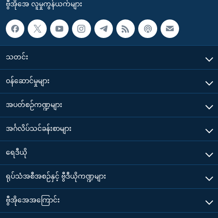
ဗွီအိုအေ လူမှုကွန်ယက်များ
သတင်း
၀န်ဆောင်မှုများ
အပတ်စဉ်ကဏ္ဍများ
အင်္ဂလိပ်သင်ခန်းစာများ
ရေဒီယို
ရုပ်သံအစီအစဉ်နှင့် ဗွီဒီယိုကဏ္ဍများ
ဗွီအိုအေအကြောင်း