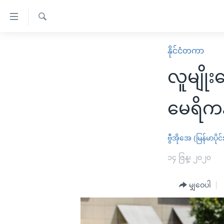
သုံး
ရ
ရှာဖွေ
လွယ်ကူ
မူလစာမျက်နှာ
နိုင်ငံတကာ
ရ
စေ
မြန်မာ
လာ
လူမျိုး
သည့်
ဒ်
ကမ္ဘာ့သတင်းများ
Link
ဗွီဒီယို
နိုင်ငံတကာ
မေရိကန
များ
သတင်းလွတ်လပ်ခွင့်
အမေရိကန်
ပင်မ
ရပ်ဝန်းတခု လမ်းတခု အလွန်
တရုတ်
ဗွီအိုအေ (မြန်မာပိုင်
အကြောင်းအရာ
အင်္ဂလိပ်စာလေ့လာမယ်
အစ္စရေး-ပါလက်စတိုင်း
၁၄ ဇြန္၊ ၂၀၂၀
သို့
အပတ်စဉ်ကဏ္ဍများ
အမေရိကန်သုံးအီဒီယံ
ကျော်
မျှဝေပါ
ကြည့်
ရေဒီယိုနှင့်ရုပ်သံ အချက်အလက်များ
မကြေးမုံရဲ့ အင်္ဂလိပ်စာ
ရေဒီယို
ရန်
ရေဒီယို/တီဗွီအစီအစဉ်
ရုပ်ရှင်ထဲက အင်္ဂလိပ်စာ
တီဗွီ
ပင်မ