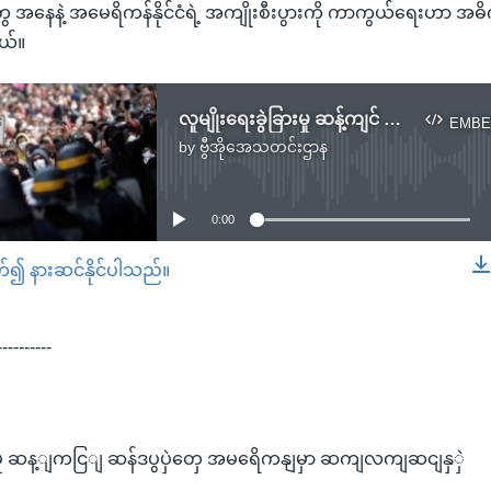
 အနေနဲ့ အမေရိကန်နိုင်ငံရဲ့ အကျိုးစီးပွားကို ကာကွယ်ရေးဟာ အဓ
ယ်။
လူမျိုးရေးခွဲခြားမှု ဆန့်ကျင် ဆန္ဒပြပွဲတွေ အမေရိကန်မှာ ဆက်လက်ဆင်နွှဲ
EMBE
by
ဗွီအိုအေသတင်းဌာန
No media source currently available
0:00
တ်၍ နားဆင်နိုင်ပါသည်။
EMBED
----------
ွားမှု ဆန့ျကငြျ ဆန်ဒပွပှဲတှေ အမရေိကနျမှာ ဆကျလကျဆငျနှှဲ