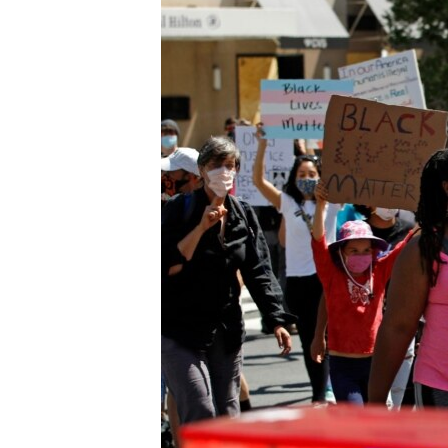
သုတပဒေသာ အင်္ဂလိပ်စာ
အ
ညွန်း
စာမျက်နှာ
သို့
ကျော်
ကြည့်
ရန်
ရှာဖွေ
ရန်
နေရာ
သို့
ကျော်
ရန်