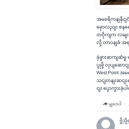
အမရေိကနျနိုငျငံမ
မှောလညျး စနနေေ
တဝိုကျက လမျးအ
လို့ တာဝနျခံ အ
ခှဲခွားဆကျဆံမှ
ပွုဖို့ လုပျဆေ
West Point အမရ
သငျတနျးဆငျးတှ
ငျး ပွောကွားခဲ့
မျှဝေပါ
ဗွီအိ