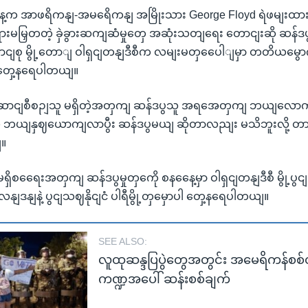
က အာဖရိကနျ-အမရေိကနျ အမြိုးသား George Floyd ရဲဖမျးထားစ
မြှတတဲ့ ခှဲခွားဆကျဆံမှုတှေ အဆုံးသတျရေး တောငျးဆို ဆန်ဒပွ
ငျစု မွို့တောျ ဝါရှငျတနျဒီစီက လမျးမတှပေေါျမှာ တတိယမွ
 တှေ့နရေပါတယျ။
ဦးဆောငျစီစဉျသူ မရှိတဲ့အတှကျ ဆန်ဒပွသူ အရအေတှကျ ဘယျလောကျ
လို ဘယျနှဈယောကျလာပွီး ဆန်ဒပွမယျ ဆိုတာလညျး မသိဘူးလို့ တာ
။
 မရှိစရေေးအတှကျ ဆန်ဒပွမှုတှကေို စနနေေ့မှာ ဝါရှငျတနျဒီစီ မွို့ပွင
ျငံ လနျဒနျနဲ့ ပွငျသဈနိုငျငံ ပါရီမွို့တှမှောပါ တှေ့နရေပါတယျ။
SEE ALSO:
လူထုဆန္ဒပြပွဲတွေအတွင်း အမေရိကန်စစ်တ
ကဏ္ဍအပေါ် ဆန်းစစ်ချက်