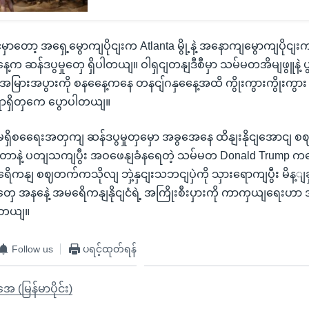
ှာတော့ အရှေ့မွောကျပိုငျးက Atlanta မွို့နဲ့ အနောကျမွောကျပိုငျးက 
့က ဆန်ဒပွမှုတှေ ရှိပါတယျ။ ဝါရှငျတနျဒီစီမှာ သမ်မတအိမျဖွူနဲ့
မြားအပွားကို စနနေေ့ကနေ တနငျ်ဂနှနေေ့အထိ ကွိုးကွားကွိုးကွ
ရာရှိတှကေ ပွောပါတယျ။
ု မရှိစရေေးအတှကျ ဆန်ဒပွမှုတှမှော အခွအေနေ ထိနျးနိုငျအောငျ စ
ာငျတာနဲ့ ပတျသကျပွီး အဝဖေနျခံနရေတဲ့ သမ်မတ Donald Trump ကတ
ေိကနျ စဈတက်ကသိုလျ ဘှဲ့နှငျးသဘငျပှဲကို သှားရောကျပွီး မိန့ျခှ
ေ အနနေဲ့ အမရေိကနျနိုငျငံရဲ့ အကြိုးစီးပှားကို ကာကှယျရေးဟ
ပါတယျ။
Follow us
ပရင့်ထုတ်ရန်
ုအေ (မြန်မာပိုင်း)