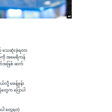
် သေဆုံးခဲ့ရတာ
ေကို အမေရိကန်
ပတ်အဖြစ် ဆက်
ု့ မခန့်မှန်း
ရှိတွေက ပြောပါ
ာပါ တွေ့ရတဲ့