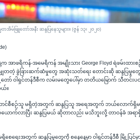
္မတအိမ်ဖြူတော်အနီး ဆန္ဒပြနေသူများ။ (ဇွန် ၁၃၊ ၂၀၂၀)
de)
က အာဖရိကန်-အမေရိကန် အမျိုးသား George Floyd ရဲဖမ်းထားစဉ
တတဲ့ ခွဲခြားဆက်ဆံမှုတွေ အဆုံးသတ်ရေး တောင်းဆို ဆန္ဒပြမှုတွ
ို့တော် ဝါရှင်တန်ဒီစီက လမ်းမတွေပေါ်မှာ တတိယမြောက် သီတင်း
တယ်။
ဆောင်စီစဉ်သူ မရှိတဲ့အတွက် ဆန္ဒပြသူ အရေအတွက် ဘယ်လောက်ရှိမယ်လိ
ှစ်ယောက်လာပြီး ဆန္ဒပြမယ် ဆိုတာလည်း မသိဘူးလို့ တာဝန်ခံ အရာ
မရှိစေရေးအတွက် ဆန္ဒပြမှုတွေကို စနေနေ့မှာ ဝါရှင်တန်ဒီစီ မြို့ပြင်မှ