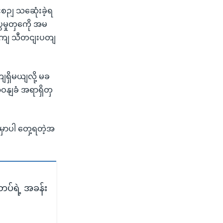
ဉျ သဆေုံးခဲ့ရ
မှုတှကေို အမ
ောကျ သီတငျးပတျ
ရှိမယျလို့ မခ
ဝနျခံ အရာရှိတှ
ျမှာပါ တှေ့ရတဲ့အ
ပ်ရဲ့ အခန်း