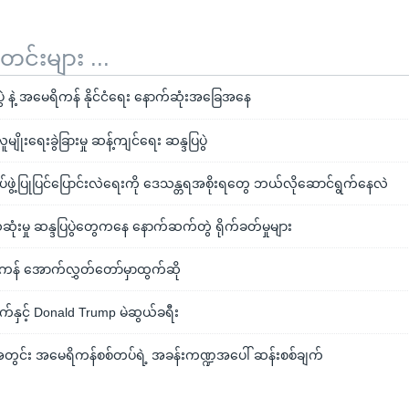
်းများ ...
ပွဲ နဲ့ အမေရိကန် နိုင်ငံရေး နောက်ဆုံးအခြေအနေ
ူမျိုးရေးခွဲခြားမှု ဆန့်ကျင်ရေး ဆန္ဒပြပွဲ
်ဖွဲ့ပြုပြင်ပြောင်းလဲရေးကို ဒေသန္တရအစိုးရတွေ ဘယ်လိုဆောင်ရွက်နေလဲ
ံးမှု ဆန္ဒပြပွဲတွေကနေ နောက်ဆက်တွဲ ရိုက်ခတ်မှုများ
 ကန် အောက်လွှတ်တော်မှာထွက်ဆို
ယက်နှင့် Donald Trump မဲဆွယ်ခရီး
အတွင်း အမေရိကန်စစ်တပ်ရဲ့ အခန်းကဏ္ဍအပေါ် ဆန်းစစ်ချက်