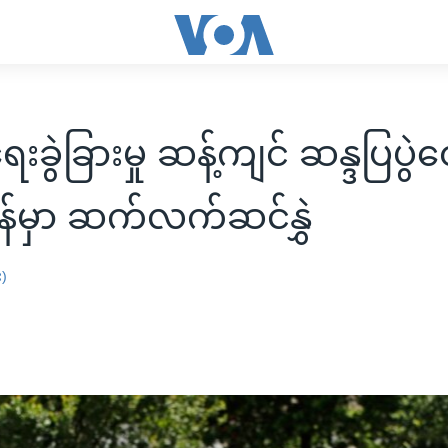
ရေးခွဲခြားမှု ဆန့်ကျင် ဆန္ဒပြပွ
်မှာ ဆက်လက်ဆင်နွှဲ
း)