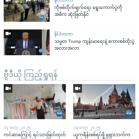
နိုင်ငံတကာ
ကိုဗစ်တိုက်ဖျက်ရေး ရွေးကောက်ပွဲကို
အဓိက ဆုံးဖြတ်နိုင်
နိုင်ငံတကာ
သမ္မတ Trump ကျန်းမာရေးနဲ့ စကားစစ်ထိုးပွဲ
အလားအလာ
ဗွီဒီယို ကြည့်ရှုရန်
၁၄ မတ္၊ ၂၀၂၅
၁၃ မတ္၊ ၂၀၂၅
ကင်ဆာကြောင့် ရင်သားဖြတ်ထုတ်
ယူကရိန်းစစ်ရပ်ဖို့ ရုရှားဘက်က