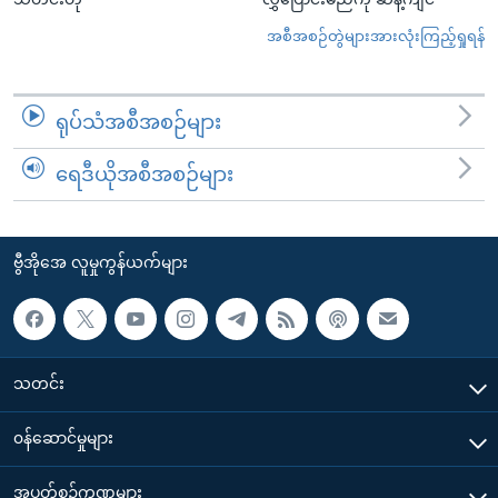
အစီအစဉ်တွဲများအားလုံးကြည့်ရှုရန်
ရုပ်သံအစီအစဉ်များ
ရေဒီယိုအစီအစဉ်များ
ဗွီအိုအေ လူမှုကွန်ယက်များ
သတင်း
၀န်ဆောင်မှုများ
အပတ်စဉ်ကဏ္ဍများ