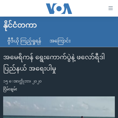
သုံး
ရ
လွယ်ကူ
နိုင်ငံတကာ
မူလစာမျက်နှာ
စေ
မြန်မာ
ဗွီဒီယို ကြည့်ရှုရန်
အကြောင်း
သည့်
ကမ္ဘာ့သတင်းများ
Link
အမေရိကန် ရွေးကောက်ပွဲနဲ့ ဖလော်ရီဒါ
ဗွီဒီယို
နိုင်ငံတကာ
များ
သတင်းလွတ်လပ်ခွင့်
အမေရိကန်
ပြည်နယ် အရေးပါမှု
ပင်မ
ရပ်ဝန်းတခု လမ်းတခု အလွန်
တရုတ်
အကြောင်းအရာ
၁၅ ေအာက္တိုဘာ၊ ၂၀၂၀
သို့
အင်္ဂလိပ်စာလေ့လာမယ်
အစ္စရေး-ပါလက်စတိုင်း
ငြိမ်းချမ်း
ကျော်
အပတ်စဉ်ကဏ္ဍများ
အမေရိကန်သုံးအီဒီယံ
ကြည့်
ရေဒီယိုနှင့်ရုပ်သံ အချက်အလက်များ
မကြေးမုံရဲ့ အင်္ဂလိပ်စာ
ရေဒီယို
ရန်
ပင်မ
ရေဒီယို/တီဗွီအစီအစဉ်
ရုပ်ရှင်ထဲက အင်္ဂလိပ်စာ
တီဗွီ