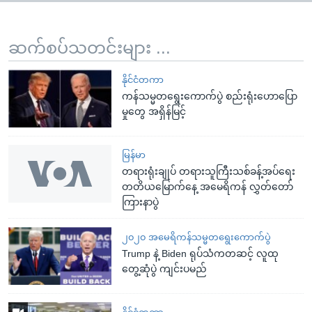
ဆက်စပ်သတင်းများ ...
နိုင်ငံတကာ
ကန်သမ္မတရွေးကောက်ပွဲ စည်းရုံးဟောပြော
မှုတွေ အရှိန်မြင့်
မြန်မာ
တရားရုံးချုပ် တရားသူကြီးသစ်ခန့်အပ်ရေး
တတိယမြောက်နေ့ အမေရိကန် လွှတ်တော်
ကြားနာပွဲ
၂၀၂၀ အမေရိကန်သမ္မတရွေးကောက်ပွဲ
Trump နဲ့ Biden ရုပ်သံကတဆင့် လူထု
တွေ့ဆုံပွဲ ကျင်းပမည်