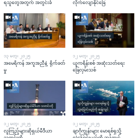
ရသူတွေအတွက် အတွင်းခံ
လိုက်လျောနိုင်ခြေ
၁၃ မတ္၊ ၂၀၂၅
၁၂ မတ္၊ ၂၀၂၅
အမေရိကန် အကူအညီနဲ့ ရိုက်ခတ်
ယူကရိန်းစစ် အဆုံးသတ်ရေး
မှု
ခြေလှမ်းသစ်
၁၂ မတ္၊ ၂၀၂၅
၁၂ မတ္၊ ၂၀၂၅
လူကြည့်များဆိုရှယ်မီဒီယာ
ချာဂိုကျွန်းများ မောရစ်ရှသို့
သတင်းတို
လွှဲပြောင်းမည်ကို ဆန့်ကျင်