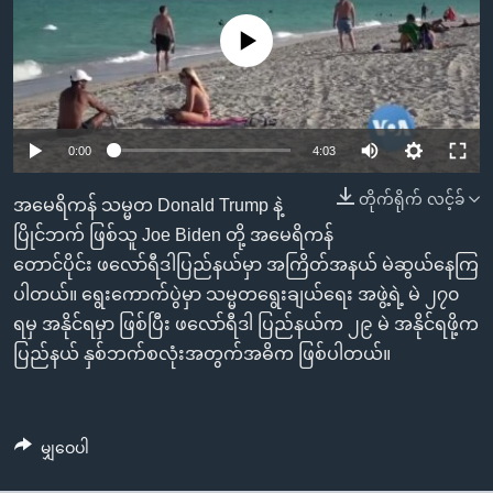
အ
သုတပဒေသာ အင်္ဂလိပ်စာ
ညွန်း
Learning English
No media source currently available
စာမျက်နှာ
သို့
ဗွီအိုအေ လူမှုကွန်ယက်များ
ကျော်
0:00
4:03
ကြည့်
ရန်
တိုက်ရိုက် လင့်ခ်
ဘာသာစကားများ
အမေရိကန် သမ္မတ Donald Trump နဲ့
ရှာဖွေ
ပြိုင်ဘက် ဖြစ်သူ Joe Biden တို့ အမေရိကန်
ရန်
တောင်ပိုင်း ဖလော်ရီဒါပြည်နယ်မှာ အကြိတ်အနယ် မဲဆွယ်နေကြ
နေရာ
ပါတယ်။ ရွေးကောက်ပွဲမှာ သမ္မတရွေးချယ်ရေး အဖွဲ့ရဲ့ မဲ ၂၇၀
သို့
ရမှ အနိုင်ရမှာ ဖြစ်ပြီး ဖလော်ရီဒါ ပြည်နယ်က ၂၉ မဲ အနိုင်ရဖို့က
ကျော်
ပြည်နယ် နှစ်ဘက်စလုံးအတွက်အဓိက ဖြစ်ပါတယ်။
ရန်
မျှဝေပါ