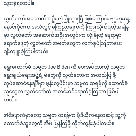
သွားခဲ့ရတာပါ။
လွှတ်တော်အဆောက်အဦး လုံခြုံသွားပြီ ဖြစ်ကြောင်း ဗုဒ္ဓဟူးနေ့
နှောင်းပိုင်းက အသံလွှင့် ကြေညာချက်ကို ကြားလိုက်ရတဲ့အချိန်
မှာ လွှတ်တော် အဆောက်အဦးအတွင်းက လုံခြုံတဲ့ နေရာမှာ
ရောက်နေတဲ့ လွှတ်တော် အမတ်တွေက လက်ခုပ်ဩဘာပေး
ချီးကျူးခဲ့ကြပါတယ်။
ရွေးကောက်ခံ သမ္မတ Joe Biden ကို ပေးအပ်ထားတဲ့ သမ္မတ
ရွေးချယ်ရေးအဖွဲ့ရဲ့ မဲတွေကို လွှတ်တော်က အတည်ပြုဖို့
လုပ်ဆောင်နေချိန်မှာ မွန်းလွဲပိုင်းမှာ သမ္မတ ထရမ့်ကို ထောက်ခံ
သူတွေက လွှတ်တော်ထဲ အတင်းဝင်ရောက်ခဲ့ကြတာ ဖြစ်ပါ
တယ်။
အဲဒီနောက်မှာတော့ သမ္မတ ထရမ့်က ဗွီဒီယိုကနေတဆင့် သူ့ကို
ထောက်ခံသူတွေကို အိမ် ပြန်ကြဖို့ တိုက်တွန်းခဲ့ပါတယ်။