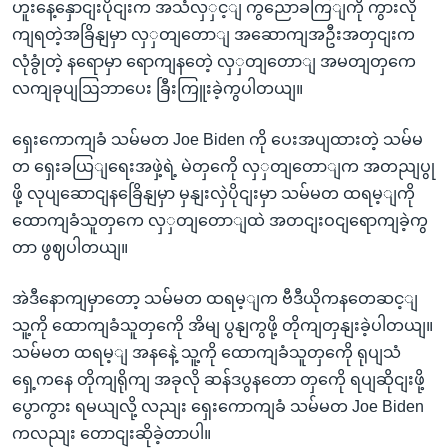
ဟူးနေ့နှောငျးပိုငျးက အသံလှှင့ျ ကွညောခကြျကို ကွားလို
ကျရတဲ့အခြိနျမှာ လှှတျတောျ အဆောကျအဦးအတှငျးက
လုံခွုံတဲ့ နရောမှာ ရောကျနတေဲ့ လှှတျတောျ အမတျတှကေ
လကျခုပျဩဘာပေး ခြီးကြူးခဲ့ကွပါတယျ။
ရှေးကောကျခံ သမ်မတ Joe Biden ကို ပေးအပျထားတဲ့ သမ်မ
တ ရှေးခယြျရေးအဖှဲ့ရဲ့ မဲတှကေို လှှတျတောျက အတညျပွု
ဖို့ လုပျဆောငျနခြေိနျမှာ မှနျးလှဲပိုငျးမှာ သမ်မတ ထရမ့ျကို
ထောကျခံသူတှကေ လှှတျတောျထဲ အတငျးဝငျရောကျခဲ့ကွ
တာ ဖွဈပါတယျ။
အဲဒီနောကျမှာတော့ သမ်မတ ထရမ့ျက ဗီဒီယိုကနတေဆင့ျ
သူ့ကို ထောကျခံသူတှကေို အိမျ ပွနျကွဖို့ တိုကျတှနျးခဲ့ပါတယျ။
သမ်မတ ထရမ့ျ အနနေဲ့ သူ့ကို ထောကျခံသူတှကေို ရုပျသံ
ရှေ့ကနေ တိုကျရိုကျ အခုလို ဆန်ဒပွနတော တှကေို ရပျဆိုငျးဖို့
ပွောကွား ရမယျလို့ လညျး ရှေးကောကျခံ သမ်မတ Joe Biden
ကလညျး တောငျးဆိုခဲ့တာပါ။