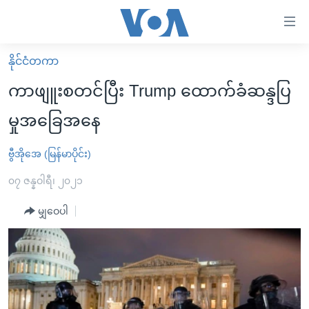
သုံး
ရ
လွယ်ကူ
နိုင်ငံတကာ
မူလစာမျက်နှာ
စေ
ကာဖျူးစတင်ပြီး Trump ထောက်ခံဆန္ဒပြ
မြန်မာ
သည့်
မှုအခြေအနေ
ကမ္ဘာ့သတင်းများ
Link
ဗွီဒီယို
နိုင်ငံတကာ
ဗွီအိုအေ (မြန်မာပိုင်း)
များ
သတင်းလွတ်လပ်ခွင့်
အမေရိကန်
၀၇ ဇန္နဝါရီ၊ ၂၀၂၁
ပင်မ
ရပ်ဝန်းတခု လမ်းတခု အလွန်
တရုတ်
အကြောင်းအရာ
မျှဝေပါ
သို့
အင်္ဂလိပ်စာလေ့လာမယ်
အစ္စရေး-ပါလက်စတိုင်း
ကျော်
အပတ်စဉ်ကဏ္ဍများ
အမေရိကန်သုံးအီဒီယံ
ကြည့်
ရေဒီယိုနှင့်ရုပ်သံ အချက်အလက်များ
မကြေးမုံရဲ့ အင်္ဂလိပ်စာ
ရေဒီယို
ရန်
ပင်မ
ရေဒီယို/တီဗွီအစီအစဉ်
ရုပ်ရှင်ထဲက အင်္ဂလိပ်စာ
တီဗွီ