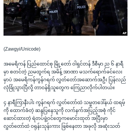
အ
သုတပဒေသာ အင်္ဂလိပ်စာ
ညွန်း
Learning English
စာမျက်နှာ
သို့
ဗွီအိုအေ လူမှုကွန်ယက်များ
ကျော်
ကြည့်
(Zawgyi/Unicode)
ရန်
ဘာသာစကားများ
ရှာဖွေ
အမေရိကန် ပြည်ထောင်စု မြို့တော် ဝါရှင်တန် ဒီစီမှာ ည ၆ နာရီ
ရန်
မှာ စတင်တဲ့ ညမထွက်ရ အမိန့် အာဏာ မသက်ရောက်ခင်လေး
နေရာ
မှာပဲ အမေရိကန်ကွန်ဂရက် လွှတ်တော်အဆောက်အဦး ပြန်လည်
သို့
လုံခြုံသွားပြီလို့ တာဝန်ရှိသူတွေက ကြေညာလိုက်ပါတယ်။
ကျော်
ရန်
၄ နာရီကြာနီးပါး ကွန်ဂရက် လွှတ်တော်ထဲ သမ္မတဒေါ်နယ် ထရမ့်
ကို ထောက်ခံတဲ့ ဆန္ဒပြနေသူကို လက်နက်အပြည့်အစုံ ကိုင်
ဆောင်ထားတဲ့ ရဲတပ်ဖွဲ့ဝင်တွေကမောင်းထုတ် အပြီးမှာ
လွှတ်တော်ထဲ ဝရုန်းသုန်းကား ဖြစ်နေတာ အခုလို အဆုံးသတ်