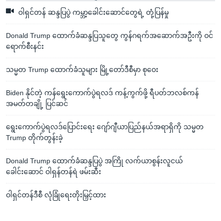
ဝါရှင်တန် ဆန္ဒပြပွဲ ကမ္ဘာ့ခေါင်းဆောင်တွေရဲ့ တုံ့ပြန်မှု
Donald Trump ထောက်ခံဆန္ဒပြသူတွေ ကွန်ဂရက်အဆောက်အဦးကို ဝင်
ရောက်စီးနင်း
သမ္မတ Trump ထောက်ခံသူများ မြို့တော်ဒီစီမှာ စုဝေး
Biden နိုင်တဲ့ ကန်ရွေးကောက်ပွဲရလဒ် ကန့်ကွက်ဖို့ ရီပတ်ဘလစ်ကန်
အမတ်တချို့ ပြင်ဆင်
ရွေးကောက်ပွဲရလဒ်ပြောင်းရေး ဂျော်ဂျီယာပြည်နယ်အရာရှိကို သမ္မတ
Trump တိုက်တွန်းခဲ့
Donald Trump ထောက်ခံဆန္ဒပြပွဲ အကြို လက်ယာစွန်းလူငယ်
ခေါင်းဆောင် ဝါရှန်တန်ရဲ ဖမ်းဆီး
ဝါရှင်တန်ဒီစီ လုံခြုံရေးတိုးမြှင့်ထား