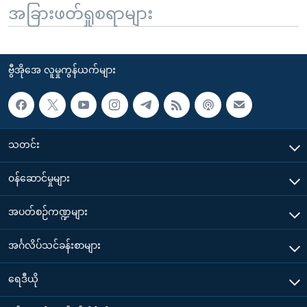
အခြားဖတ်ရှုစရာများ
ဗွီအိုအေ လူမှုကွန်ယက်များ
သတင်း
၀န်ဆောင်မှုများ
အပတ်စဉ်ကဏ္ဍများ
အင်္ဂလိပ်သင်ခန်းစာများ
ရေဒီယို