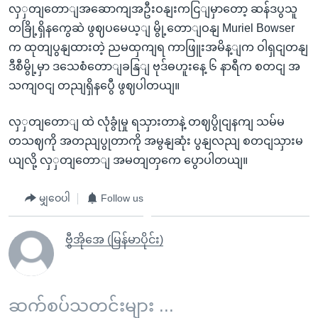
လှှတျတောျအဆောကျအဦးဝနျးကငြျမှာတော့ ဆန်ဒပွသူ
တခြို့ရှိနကွေဆဲ ဖွဈပမေယ့ျ မွို့တောျဝနျ Muriel Bowser
က ထုတျပွနျထားတဲ့ ညမထှကျရ ကာဖြူးအမိန့ျက ဝါရှငျတနျ
ဒီစီမွို့မှာ ဒသေစံတောျခနြျ ဗုဒ်ဓဟူးနေ့ ၆ နာရီက စတငျ အ
သကျဝငျ တညျရှိနပွေီ ဖွဈပါတယျ။
လှှတျတောျ ထဲ လုံခွုံမှု ရသှားတာနဲ့ တဈပွိုငျနကျ သမ်မ
တသဈကို အတညျပွုတာကို အမွနျဆုံး ပွနျလညျ စတငျသှားမ
ယျလို့ လှှတျတောျ အမတျတှကေ ပွောပါတယျ။
မျှဝေပါ
Follow us
ဗွီအိုအေ (မြန်မာပိုင်း)
ဆက်စပ်သတင်းများ ...