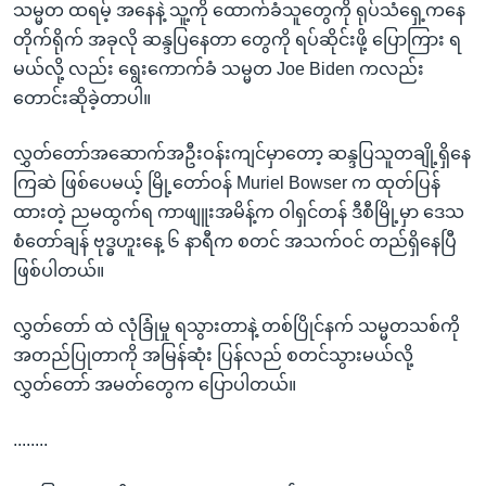
သမ္မတ ထရမ့် အနေနဲ့ သူ့ကို ထောက်ခံသူတွေကို ရုပ်သံရှေ့ကနေ
တိုက်ရိုက် အခုလို ဆန္ဒပြနေတာ တွေကို ရပ်ဆိုင်းဖို့ ပြောကြား ရ
မယ်လို့ လည်း ရွေးကောက်ခံ သမ္မတ Joe Biden ကလည်း
တောင်းဆိုခဲ့တာပါ။
လွှတ်တော်အဆောက်အဦးဝန်းကျင်မှာတော့ ဆန္ဒပြသူတချို့ရှိနေ
ကြဆဲ ဖြစ်ပေမယ့် မြို့တော်ဝန် Muriel Bowser က ထုတ်ပြန်
ထားတဲ့ ညမထွက်ရ ကာဖျူးအမိန့်က ဝါရှင်တန် ဒီစီမြို့မှာ ဒေသ
စံတော်ချန် ဗုဒ္ဓဟူးနေ့ ၆ နာရီက စတင် အသက်ဝင် တည်ရှိနေပြီ
ဖြစ်ပါတယ်။
လွှတ်တော် ထဲ လုံခြုံမှု ရသွားတာနဲ့ တစ်ပြိုင်နက် သမ္မတသစ်ကို
အတည်ပြုတာကို အမြန်ဆုံး ပြန်လည် စတင်သွားမယ်လို့
လွှတ်တော် အမတ်တွေက ပြောပါတယ်။
........