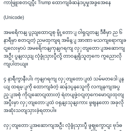
ကာဖြူးစတငျပွီး Trump ထောကျခံဆန်ဒပွမှုအခွအေနေ
(Unicode)
အမရေိကနျ ပွညျထောငျစု မွို့တောျ ဝါရှငျတနျ ဒီစီမှာ ည ၆
နာရီမှာ စတငျတဲ့ ညမထှကျရ အမိန့ျ အာဏာ မသကျရောကျခ
ငျလေးမှာပဲ အမရေိကနျကှနျဂရကျ လှှတျတောျအဆောကျ
အဦး ပွနျလညျ လုံခွုံသှားပွီလို့ တာဝနျရှိသူတှကေ ကွညောလို
ကျပါတယျ။
၄ နာရီကွာနီးပါး ကှနျဂရကျ လှှတျတောျထဲ သမ်မတဒေါျန
ယျ ထရမ့ျကို ထောကျခံတဲ့ ဆန်ဒပွနသေူကို လကျနကျအပွ
ည့ျအစုံ ကိုငျဆောငျထားတဲ့ ရဲတပျဖှဲ့ဝငျတှကေမောငျးထုတျ
အပွီးမှာ လှှတျတောျထဲ ဝရုနျးသုနျးကား ဖွဈနတော အခုလို
အဆုံးသတျသှားခဲ့ရတာပါ။
လှှတျတောျအဆောကျအဦး လုံခွုံသှားပွီ ဖွဈကွောငျး ဗုဒ်ဓ