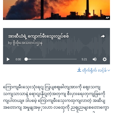
အ
သုတပဒေသာ အင်္ဂလိပ်စာ
ညွန်း
Learning English
စာမျက်နှာ
သို့
ဗွီအိုအေ လူမှုကွန်ယက်များ
ကျော်
ကြည့်
အာဆီယံရဲ့ ကျောက်မီးသွေးလျှပ်စစ်
ရန်
by
ဗွီအိုအေသတင်းဌာန
No media source currently available
ဘာသာစကားများ
ရှာဖွေ
ရန်
0:00
5:21
နေရာ
သို့
တိုက်ရိုက် လင့်ခ်
ကျော်
ရန်
ကြောကျမီးသှေးသုံးရငျ လြှပျစဈဓါတျအားကို ဈေးသကျ
သကျသာသာနဲ့ ရောငျးနိုငျတဲ့အတှကျ စီးပှားရေးတှကျခြကေို
ကျပါတယျ။ ဒါပမေဲ့ ကြောကျမီးသှေးကထှကျလာတဲ့ အဆိပျ
အတောကျ အမှုနျအမှှားဟာ လထေုကို ညဈညမျးစတောကွော