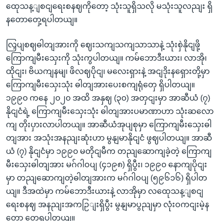
ထေုသန့ျစငျရေးစနဈကိုတော့ သုံးသူရှိသလို မသုံးသူလညျး ရှိ
နတောတှေ့ရပါတယျ။
လြှပျစဈဓါတျအားကို ဈေးသကျသကျသာသာနဲ့ သုံးစှဲနိုငျဖို့
ကြောကျမီးသှေးကို သုံးကွပါတယျ။ ကမ်ဘောဒီးယား၊ လာအို၊
ထိုငျး၊ ဗိယကျနမျ၊ ဖိလဈပိုငျ၊ မလေးရှားနဲ့ အငျဒိုးနရှေားတို့မှာ
ကြောကျမီးသှေးသုံး ဓါတျအားပေးစကျရုံတှေ ရှိပါတယျ။
၁၉၉၀ ကနေ ၂၀၂၀ အထိ အနှဈ (၃၀) အတှငျးမှာ အာဆီယံ (၇)
နိုငျငံရဲ့ ကြောကျမီးသှေးသုံး ဓါတျအားပမာဏာဟာ သုံးဆလော
ကျ တိုးပှားလာပါတယျ။ အာဆီယံအုပျစုမှာ ကြောကျမီးသှေးဓါ
တျအား အသုံးအနညျးဆုံးဟာ မွနျမာနိုငျငံ ဖွဈပါတယျ။ အာဆီ
ယံ (၇) နိုငျငံမှာ ၁၉၉၀ မတိုငျမီက တညျဆောကျခဲ့တဲ့ ကြောကျ
မီးသှေးဓါတျအား မဂ်ဂါဝပျ (၄၁၉၈) ရှိပွီး၊ ၁၉၉၀ နောကျပိုငျး
မှာ တညျဆောကျတဲ့ဓါတျအားက မဂ်ဂါဝပျ (၅၉၆၁၆) ရှိပါတ
ယျ။ ဒီအထဲမှာ ကမ်ဘောဒီးယားနဲ့ လာအိုမှာ လထေုသန့ျစငျ
ရေးစနဈ အနညျးအကဉြျးရှိပွီး မွနျမာပွညျမှာ လုံးဝကငျးမဲ့န
တော တှေ့ရပါတယျ။