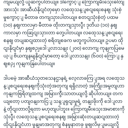
ကျမယျလို့ ယူဆကွပါတယျ။ ဒါကွောင့ျ ကြောကျမီးသှေးဓါတျ
အားသုံး အာဆီယံနိုငျငံတှမှော လထေုသန့ျစငျရေးစနဈ သုံးစှဲ
မှုကွောင့ျ မီတာခ တကျသှားပါတယျ။ စတငျသုံးစှဲတဲ့ ပထမ
(၁၀) နှဈကာလမှာ မီတာခ ထိုးတကျသှားပွီး ဒုတိယ (၁၀) နှဈ
ကာလမှာ ကဆြငျးသှားတာ တှေ့ပါတယျ။ လထေုသန့ျစငျရေး
စနဈ တပျဆငျထားတဲ့ စရိတျစခက မတူကွပါတယျ။ ဥပမာ ထို
ငျးနိုငျငံမှာ နှဈစဉျဒေါျလာသနျး (၂၀၀) လောကျ ကုနျကပြမေ
ယ့ျ ဗိယကျနမျနိုငျငံမှာတော့ ဒေါျလာသနျး (၆၀၀) ကြောျ နှ
ဈစဉျ ကုနျကနြပေါတယျ။
ဒါပမေဲ့ အာဆီယံသုတသေနဌာနရဲ့ လေ့လာခကြျအရ လထေုသ
န့ျစငျရေးစနဈကိုသုံးတဲ့အတှကျ ရရှိလာတဲ့ အကြိုးအမွတျဟာ
ကုနျကစြရိတျထကျ အမြားကွီးသာတယျလို့ ဆိုပါတယျ။ တက
ယျတော့ ပတျဝနျးကငြျ သန့ျရှငျးမှုရဲ့ တနျးဖိုးကို ဒေါျလာ
နဲ့ တိုငျးတာလို့ရတာ မဟုတျပါဘူး။ ကြောကျမီးသှေးအမာစားကို
သုံးပွီး လထေုသန့ျစငျရေးစနဈ အမြားဆုံးတပျဆငျထားတဲ့
ထိုငျးနိုငျငံဟာ မွနျမာအတှကျ စံနမူနာတခု ဖွဈလိမ့ျမယျလို့