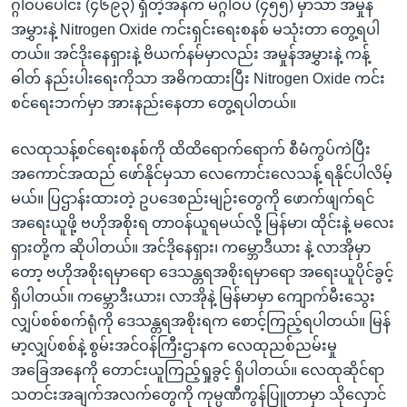
ဂ္ဂါဝပ်ပေါင်း (၄၆၉၃) ရှိတဲ့အနက် မဂ္ဂါဝပ် (၄၅၅) မှာသာ အမှုန်
အမွှားနဲ့ Nitrogen Oxide ကင်းရှင်းရေးစနစ် မသုံးတာ တွေ့ရပါ
တယ်။ အင်ဒိုးနေရှားနဲ့ ဗိယက်နမ်မှာလည်း အမှုန်အမွှားနဲ့ ကန့်
ဓါတ် နည်းပါးရေးကိုသာ အဓိကထားပြီး Nitrogen Oxide ကင်း
စင်ရေးဘက်မှာ အားနည်းနေတာ တွေ့ရပါတယ်။
လေထုသန့်စင်ရေးစနစ်ကို ထိထိရောက်ရောက် စီမံကွပ်ကဲပြီး
အကောင်အထည် ဖော်နိုင်မှသာ လေကောင်းလေသန့် ရနိုင်ပါလိမ့်
မယ်။ ပြဌာန်းထားတဲ့ ဥပဒေစည်းမျဉ်းတွေကို ဖောက်ဖျက်ရင်
အရေးယူဖို့ ဗဟိုအစိုးရ တာဝန်ယူရမယ်လို့ မြန်မာ၊ ထိုင်းနဲ့ မလေး
ရှားတို့က ဆိုပါတယ်။ အင်ဒိုနေရှား၊ ကမ္ဘောဒီယား နဲ့ လာအိုမှာ
တော့ ဗဟိုအစိုးရမှာရော ဒေသန္တရအစိုးရမှာရော အရေးယူပိုင်ခွင့်
ရှိပါတယ်။ ကမ္ဘောဒီးယား၊ လာအိုနဲ့ မြန်မာမှာ ကျောက်မီးသွေး
လျှပ်စစ်စက်ရုံကို ဒေသန္တရအစိုးရက စောင့်ကြည့်ရပါတယ်။ မြန်
မာ့လျှပ်စစ်နဲ့ စွမ်းအင်ဝန်ကြီးဌာနက လေထုညစ်ညမ်းမှု
အခြေအနေကို တောင်းယူကြည့်ရှုခွင့် ရှိပါတယ်။ လေထုဆိုင်ရာ
သတင်းအချက်အလက်တွေကို ကုမ္ပဏီကွန်ပြူတာမှာ သိုလှောင်