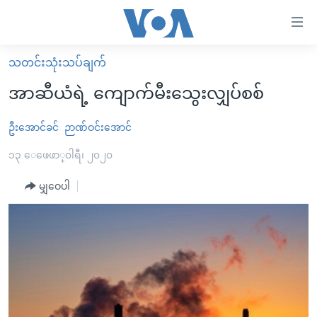
သုံး
ရ
လွယ်ကူ
သတင်းသုံးသပ်ချက်
မူလစာမျက်နှာ
စေ
အာဆီယံရဲ့ ကျောက်မီးသွေးလျှပ်စစ်
မြန်မာ
သည့်
ကမ္ဘာ့သတင်းများ
ဦးအောင်ခင်
ဉာဏ်ဝင်းအောင်
Link
ဗွီဒီယို
နိုင်ငံတကာ
၁၃ ေဖေဖာ္၀ါရီ၊ ၂၀၂၀
များ
သတင်းလွတ်လပ်ခွင့်
အမေရိကန်
မျှဝေပါ
ပင်မ
ရပ်ဝန်းတခု လမ်းတခု အလွန်
တရုတ်
အကြောင်းအရာ
သို့
အင်္ဂလိပ်စာလေ့လာမယ်
အစ္စရေး-ပါလက်စတိုင်း
ကျော်
အပတ်စဉ်ကဏ္ဍများ
အမေရိကန်သုံးအီဒီယံ
ကြည့်
ရေဒီယိုနှင့်ရုပ်သံ အချက်အလက်များ
မကြေးမုံရဲ့ အင်္ဂလိပ်စာ
ရေဒီယို
ရန်
ပင်မ
ရေဒီယို/တီဗွီအစီအစဉ်
ရုပ်ရှင်ထဲက အင်္ဂလိပ်စာ
တီဗွီ