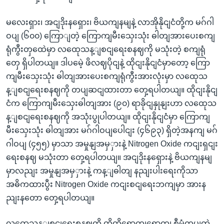
မလေးရှား၊ အငျဒိုးနရှေား၊ ဗိယကျနမျနဲ့ လာအိုနိုငျငံတို့က မဂ်ဂါ
ဝပျ (၆၀၀) ကြောျတဲ့ ကြောကျမီးသှေးသုံး ဓါတျအားပေးစကျ
ရုံကွီးတှထေဲမှာ လထေုသန့ျစငျရေးစနဈကို မသုံးတဲ့ စကျရုံ
တှေ ရှိပါတယျ။ ဒါပမေဲ့ ဖိလဈပိုငျနဲ့ ထိုငျးနိုငျငံမှာတော့ ကြော
ကျမီးသှေးသုံး ဓါတျအားပေးစကျရုံကွီးအားလုံးမှာ လထေုသ
န့ျစငျရေးစနဈကို တပျဆငျထားတာ တှေ့ရပါတယျ။ ထိုငျးနိုငျ
ငံက ကြောကျမီးသှေးဓါတျအား (၉၀) ရာခိုငျနှုနျးဟာ လထေုသ
န့ျစငျရေးစနဈကို အသုံးပွုပါတယျ။ ထိုငျးနိုငျငံမှာ ကြောကျ
မီးသှေးသုံး ဓါတျအား မဂ်ဂါဝပျပေါငျး (၄၆၉၃) ရှိတဲ့အနကျ မဂ်
ဂါဝပျ (၄၅၅) မှာသာ အမှုနျအမှှားနဲ့ Nitrogen Oxide ကငျးရှငျး
ရေးစနဈ မသုံးတာ တှေ့ရပါတယျ။ အငျဒိုးနရှေားနဲ့ ဗိယကျနမျ
မှာလညျး အမှုနျအမှှားနဲ့ ကန့ျဓါတျ နညျးပါးရေးကိုသာ
အဓိကထားပွီး Nitrogen Oxide ကငျးစငျရေးဘကျမှာ အားန
ညျးနတော တှေ့ရပါတယျ။
လထေုသန့ျစငျရေးစနဈကို ထိထိရောကျရောကျ စီမံကှပျကဲ