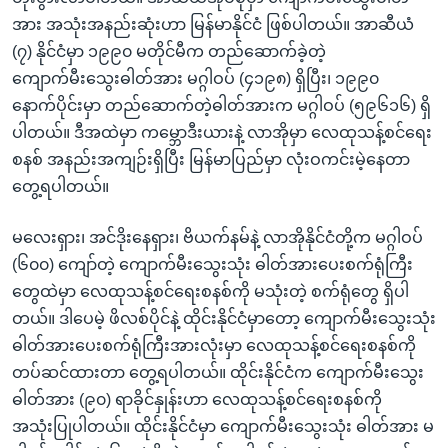
အား အသုံးအနည်းဆုံးဟာ မြန်မာနိုင်ငံ ဖြစ်ပါတယ်။ အာဆီယံ
(၇) နိုင်ငံမှာ ၁၉၉၀ မတိုင်မီက တည်ဆောက်ခဲ့တဲ့
ကျောက်မီးသွေးဓါတ်အား မဂ္ဂါဝပ် (၄၁၉၈) ရှိပြီး၊ ၁၉၉၀
နောက်ပိုင်းမှာ တည်ဆောက်တဲ့ဓါတ်အားက မဂ္ဂါဝပ် (၅၉၆၁၆) ရှိ
ပါတယ်။ ဒီအထဲမှာ ကမ္ဘောဒီးယားနဲ့ လာအိုမှာ လေထုသန့်စင်ရေး
စနစ် အနည်းအကျဉ်းရှိပြီး မြန်မာပြည်မှာ လုံးဝကင်းမဲ့နေတာ
တွေ့ရပါတယ်။
မလေးရှား၊ အင်ဒိုးနေရှား၊ ဗိယက်နမ်နဲ့ လာအိုနိုင်ငံတို့က မဂ္ဂါဝပ်
(၆၀၀) ကျော်တဲ့ ကျောက်မီးသွေးသုံး ဓါတ်အားပေးစက်ရုံကြီး
တွေထဲမှာ လေထုသန့်စင်ရေးစနစ်ကို မသုံးတဲ့ စက်ရုံတွေ ရှိပါ
တယ်။ ဒါပေမဲ့ ဖိလစ်ပိုင်နဲ့ ထိုင်းနိုင်ငံမှာတော့ ကျောက်မီးသွေးသုံး
ဓါတ်အားပေးစက်ရုံကြီးအားလုံးမှာ လေထုသန့်စင်ရေးစနစ်ကို
တပ်ဆင်ထားတာ တွေ့ရပါတယ်။ ထိုင်းနိုင်ငံက ကျောက်မီးသွေး
ဓါတ်အား (၉၀) ရာခိုင်နှုန်းဟာ လေထုသန့်စင်ရေးစနစ်ကို
အသုံးပြုပါတယ်။ ထိုင်းနိုင်ငံမှာ ကျောက်မီးသွေးသုံး ဓါတ်အား မ