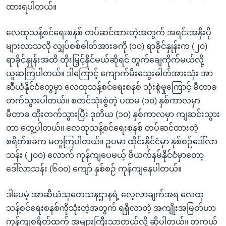
ထားရပါတယ်။
လေထုသန့်စင်ရေးစနစ် တပ်ဆင်ထားတဲ့အတွက် အရင်းအနှီးပို
များလာသလို လျှပ်စစ်ဓါတ်အားခကို (၁၀) ရာခိုင်နှုန်းက (၂၀)
ရာခိုင်နှုန်းအထိ တိုးမြှင့်နိုင်မယ်ဆိုရင် တွက်ချေကိုက်မယ်လို့
ယူဆကြပါတယ်။ ဒါကြောင့် ကျောက်မီးသွေးဓါတ်အားသုံး အာ
ဆီယံနိုင်ငံတွေမှာ လေထုသန့်စင်ရေးစနစ် သုံးစွဲမှုကြောင့် မီတာခ
တက်သွားပါတယ်။ စတင်သုံးစွဲတဲ့ ပထမ (၁၀) နှစ်ကာလမှာ
မီတာခ ထိုးတက်သွားပြီး ဒုတိယ (၁၀) နှစ်ကာလမှာ ကျဆင်းသွား
တာ တွေ့ပါတယ်။ လေထုသန့်စင်ရေးစနစ် တပ်ဆင်ထားတဲ့
စရိတ်စခက မတူကြပါတယ်။ ဥပမာ ထိုင်းနိုင်ငံမှာ နှစ်စဉ်ဒေါ်လာ
သန်း (၂၀၀) လောက် ကုန်ကျပေမယ့် ဗိယက်နမ်နိုင်ငံမှာတော့
ဒေါ်လာသန်း (၆၀၀) ကျော် နှစ်စဉ် ကုန်ကျနေပါတယ်။
ဒါပေမဲ့ အာဆီယံသုတေသနဌာနရဲ့ လေ့လာချက်အရ လေထု
သန့်စင်ရေးစနစ်ကိုသုံးတဲ့အတွက် ရရှိလာတဲ့ အကျိုးအမြတ်ဟာ
ကုန်ကျစရိတ်ထက် အများကြီးသာတယ်လို့ ဆိုပါတယ်။ တကယ်