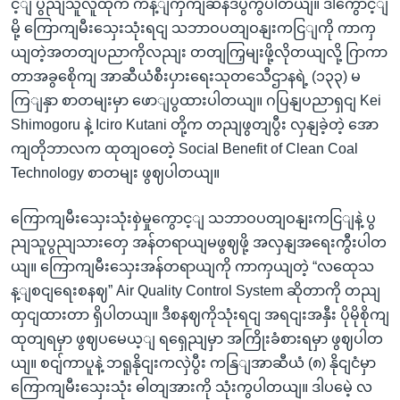
င့ျ ပွညျသူလူထုက ကန့ျကှကျဆန်ဒပွကွပါတယျ။ ဒါကွောင့ျ
မို့ ကြောကျမီးသှေးသုံးရငျ သဘာဝပတျဝနျးကငြျကို ကာကှ
ယျတဲ့အတတျပညာကိုလညျး တတျကြှမျးဖို့လိုတယျလို့ ဂြာကာ
တာအခွစေိုကျ အာဆီယံစီးပှားရေးသုတသေီဌာနရဲ့ (၁၃၃) မ
ကြျနှာ စာတမျးမှာ ဖောျပွထားပါတယျ။ ဂပြနျပညာရှငျ Kei
Shimogoru နဲ့ Iciro Kutani တို့က တညျဖွတျပွီး လှနျခဲ့တဲ့ အော
ကျတိုဘာလက ထုတျဝတေဲ့ Social Benefit of Clean Coal
Technology စာတမျး ဖွဈပါတယျ။
ကြောကျမီးသှေးသုံးစှဲမှုကွောင့ျ သဘာဝပတျဝနျးကငြျနဲ့ ပွ
ညျသူပွညျသားတှေ အန်တရာယျမဖွဈဖို့ အလှနျအရေးကွီးပါတ
ယျ။ ကြောကျမီးသှေးအန်တရာယျကို ကာကှယျတဲ့ “လထေုသ
န့ျစငျရေးစနဈ” Air Quality Control System ဆိုတာကို တညျ
ထှငျထားတာ ရှိပါတယျ။ ဒီစနဈကိုသုံးရငျ အရငျးအနှီး ပိုမိုစိုကျ
ထုတျရမှာ ဖွဈပမေယ့ျ ရရှေညျမှာ အကြိုးခံစားရမှာ ဖွဈပါတ
ယျ။ စငျ်ကာပူနဲ့ ဘရူနိုငျးကလှဲပွီး ကနြျအာဆီယံ (၈) နိုငျငံမှာ
ကြောကျမီးသှေးသုံး ဓါတျအားကို သုံးကွပါတယျ။ ဒါပမေဲ့ လ