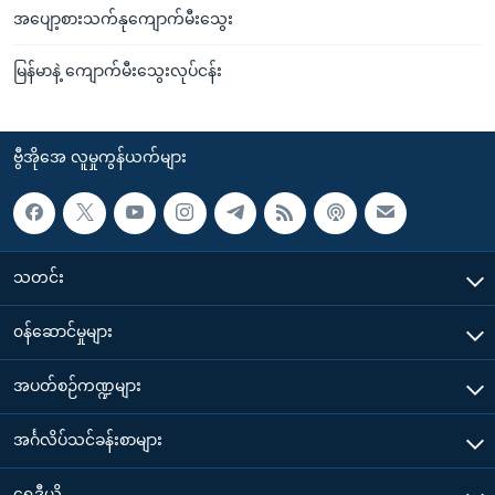
အပျော့စားသက်နုကျောက်မီးသွေး
မြန်မာနဲ့ ကျောက်မီးသွေးလုပ်ငန်း
ဗွီအိုအေ လူမှုကွန်ယက်များ
သတင်း
၀န်ဆောင်မှုများ
အပတ်စဉ်ကဏ္ဍများ
အင်္ဂလိပ်သင်ခန်းစာများ
ရေဒီယို