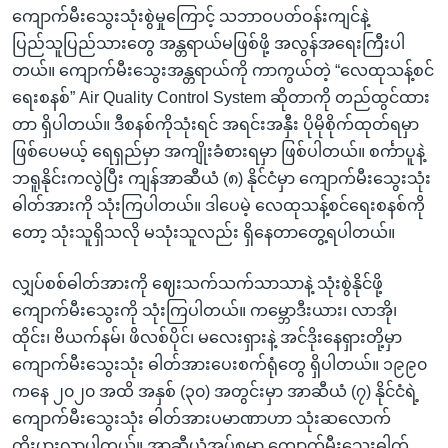
ကျောက်မီးသွေးသုံးစွဲမှုကြောင့် သဘာဝပတ်ဝန်းကျင်နဲ့
ပြည်သူပြည်သားတွေ အန္တရာယ်မဖြစ်ဖို့ အလွန်အရေးကြီးပါ
တယ်။ ကျောက်မီးသွေးအန္တရာယ်ကို ကာကွယ်တဲ့ “လေထုသန့်စင်
ရေးစနစ်” Air Quality Control System ဆိုတာကို တည်ထွင်ထား
တာ ရှိပါတယ်။ ဒီစနစ်ကိုသုံးရင် အရင်းအနှီး ပိုမိုစိုက်ထုတ်ရမှာ
ဖြစ်ပေမယ့် ရေရှည်မှာ အကျိုးခံစားရမှာ ဖြစ်ပါတယ်။ စင်္ကာပူနဲ့
ဘရူနိုင်းကလွဲပြီး ကျန်အာဆီယံ (၈) နိုင်ငံမှာ ကျောက်မီးသွေးသုံး
ဓါတ်အားကို သုံးကြပါတယ်။ ဒါပေမဲ့ လေထုသန့်စင်ရေးစနစ်ကို
တော့ သုံးသူရှိသလို မသုံးသူလည်း ရှိနေတာတွေ့ရပါတယ်။
လျှပ်စစ်ဓါတ်အားကို ဈေးသက်သက်သာသာနဲ့ သုံးစွဲနိုင်ဖို့
ကျောက်မီးသွေးကို သုံးကြပါတယ်။ ကမ္ဘောဒီးယား၊ လာအို၊
ထိုင်း၊ ဗိယက်နမ်၊ ဖိလစ်ပိုင်၊ မလေးရှားနဲ့ အင်ဒိုးနေရှားတို့မှာ
ကျောက်မီးသွေးသုံး ဓါတ်အားပေးစက်ရုံတွေ ရှိပါတယ်။ ၁၉၉၀
ကနေ ၂၀၂၀ အထိ အနှစ် (၃၀) အတွင်းမှာ အာဆီယံ (၇) နိုင်ငံရဲ့
ကျောက်မီးသွေးသုံး ဓါတ်အားပမာဏာဟာ သုံးဆလောက်
တိုးပွားလာပါတယ်။ အာဆီယံအုပ်စုမှာ ကျောက်မီးသွေးဓါတ်