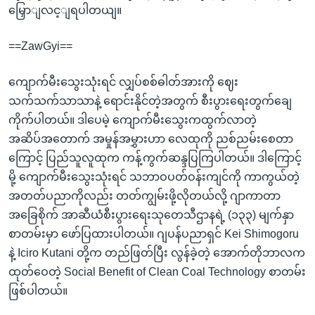
မြှောျလင့ျရပါတယျ။
==ZawGyi==
ကျောက်မီးသွေးသုံးရင် လျှပ်စစ်ဓါတ်အားကို ဈေး
သက်သက်သာသာနဲ့ ရောင်းနိုင်တဲ့အတွက် စီးပွားရေးတွက်ချေ
ကိုက်ပါတယ်။ ဒါပေမဲ့ ကျောက်မီးသွေးကထွက်လာတဲ့
အဆိပ်အတောက် အမှုန်အမွှားဟာ လေထုကို ညစ်ညမ်းစေတာ
ကြောင့် ပြည်သူလူထုက ကန့်ကွက်ဆန္ဒပြကြပါတယ်။ ဒါကြောင့်
မို့ ကျောက်မီးသွေးသုံးရင် သဘာဝပတ်ဝန်းကျင်ကို ကာကွယ်တဲ့
အတတ်ပညာကိုလည်း တတ်ကျွမ်းဖို့လိုတယ်လို့ ဂျာကာတာ
အခြေစိုက် အာဆီယံစီးပွားရေးသုတေသီဌာနရဲ့ (၁၃၃) မျက်နှာ
စာတမ်းမှာ ဖော်ပြထားပါတယ်။ ဂျပန်ပညာရှင် Kei Shimogoru
နဲ့ Iciro Kutani တို့က တည်ဖြတ်ပြီး လွန်ခဲ့တဲ့ အောက်တိုဘာလက
ထုတ်ဝေတဲ့ Social Benefit of Clean Coal Technology စာတမ်း
ဖြစ်ပါတယ်။