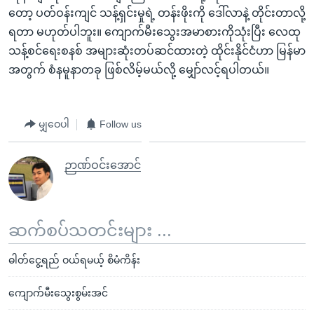
တော့ ပတ်ဝန်းကျင် သန့်ရှင်းမှုရဲ့ တန်းဖိုးကို ဒေါ်လာနဲ့ တိုင်းတာလို့
ရတာ မဟုတ်ပါဘူး။ ကျောက်မီးသွေးအမာစားကိုသုံးပြီး လေထု
သန့်စင်ရေးစနစ် အများဆုံးတပ်ဆင်ထားတဲ့ ထိုင်းနိုင်ငံဟာ မြန်မာ
အတွက် စံနမူနာတခု ဖြစ်လိမ့်မယ်လို့ မျှော်လင့်ရပါတယ်။
မျှဝေပါ
Follow us
ဉာဏ်ဝင်းအောင်
ဆက်စပ်သတင်းများ ...
ဓါတ်ငွေ့ရည် ဝယ်ရမယ့် စိမံကိန်း
ကျောက်မီးသွေးစွမ်းအင်