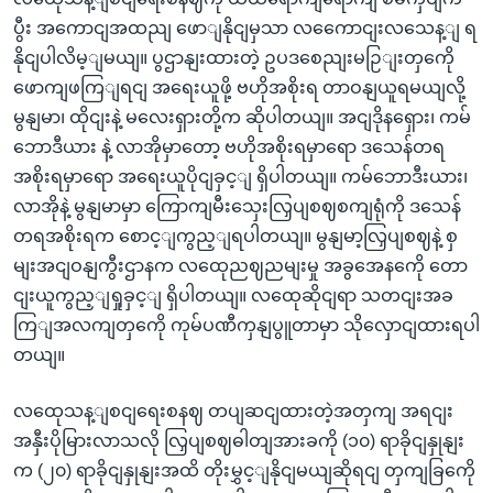
ပွီး အကောငျအထညျ ဖောျနိုငျမှသာ လကေောငျးလသေန့ျ ရ
နိုငျပါလိမ့ျမယျ။ ပွဌာနျးထားတဲ့ ဥပဒစေညျးမဉြျးတှကေို
ဖောကျဖကြျရငျ အရေးယူဖို့ ဗဟိုအစိုးရ တာဝနျယူရမယျလို့
မွနျမာ၊ ထိုငျးနဲ့ မလေးရှားတို့က ဆိုပါတယျ။ အငျဒိုနရှေား၊ ကမ်
ဘောဒီယား နဲ့ လာအိုမှာတော့ ဗဟိုအစိုးရမှာရော ဒသေန်တရ
အစိုးရမှာရော အရေးယူပိုငျခှင့ျ ရှိပါတယျ။ ကမ်ဘောဒီးယား၊
လာအိုနဲ့ မွနျမာမှာ ကြောကျမီးသှေးလြှပျစဈစကျရုံကို ဒသေန်
တရအစိုးရက စောင့ျကွည့ျရပါတယျ။ မွနျမာ့လြှပျစဈနဲ့ စှ
မျးအငျဝနျကွီးဌာနက လထေုညဈညမျးမှု အခွအေနကေို တော
ငျးယူကွည့ျရှုခှင့ျ ရှိပါတယျ။ လထေုဆိုငျရာ သတငျးအခ
ကြျအလကျတှကေို ကုမ်ပဏီကှနျပွူတာမှာ သိုလှောငျထားရပါ
တယျ။
လထေုသန့ျစငျရေးစနဈ တပျဆငျထားတဲ့အတှကျ အရငျး
အနှီးပိုမြားလာသလို လြှပျစဈဓါတျအားခကို (၁၀) ရာခိုငျနှုနျး
က (၂၀) ရာခိုငျနှုနျးအထိ တိုးမွှင့ျနိုငျမယျဆိုရငျ တှကျခြကေို