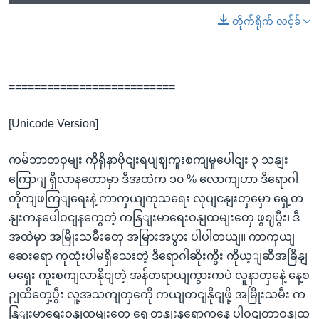
တိုက်ရိုက် လင့်ခ်
==========================
[Unicode Version]
ကမ်ဘာတဝှမျး ကိုရိုနာဗိုငျးရပျဈကူးစကျမှုပေါငျး ၃ သနျး
ကြောျ ရှိလာနတောမှာ ဒီအထဲက ၁၀ % လောကျဟာ ဒီရောဂါ
တိုကျဖကြျရေးနဲ့ ကာကှယျကုသရေး လုပျငနျးတှမှော ရှေ့တ
နျးကနပေါဝငျနကွေတဲ့ ကနြျးမာရေးဝနျထမျးတှေ ဖွဈပွီး၊ ဒီ
အထဲမှာ အမြိုးသမီးတှေ အမြားအပွား ပါပါတယျ။ ကာကှယျ
ဆေးရော ကုထုံးပါမရှိသေးတဲ့ ဒီရောဂါဆိုးကွီး ကိုယ့ျဆီအခြိနျ
မရှေး ကူးစကျလာနိုငျတဲ့ အန်တရာယျကွားကပဲ လူနာတှနေဲ့ နေ့စ
ဉျထိတှေ့ပွီး လူ့အသကျတှကေို ကယျတငျနိုငျဖို့ အမြိုးသမီး က
နြျးမာရေးဝနျထမျးတှေ ရှေ့တနျးနရောကနေ ပါဝငျတာဝနျထ