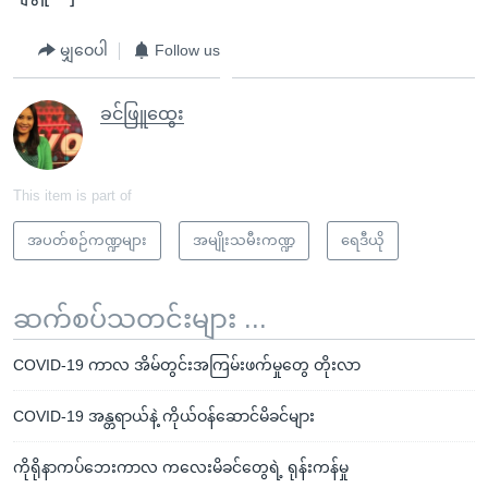
မျှဝေပါ
Follow us
ခင်ဖြူထွေး
This item is part of
အပတ်စဉ်ကဏ္ဍများ
အမျိုးသမီးကဏ္ဍ
ရေဒီယို
ဆက်စပ်သတင်းများ ...
COVID-19 ကာလ အိမ်တွင်းအကြမ်းဖက်မှုတွေ တိုးလာ
COVID-19 အန္တရာယ်နဲ့ ကိုယ်ဝန်ဆောင်မိခင်များ
ကိုရိုနာကပ်ဘေးကာလ ကလေးမိခင်တွေရဲ့ ရုန်းကန်မှု