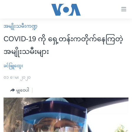
သုံး
ရ
လွယ်ကူ
အမျိုးသမီးကဏ္ဍ
မူလစာမျက်နှာ
စေ
COVID-19 ကို ရှေ့တန်းကတိုက်နေကြတဲ့
မြန်မာ
သည့်
အမျိုးသမီးများ
ကမ္ဘာ့သတင်းများ
Link
ဗွီဒီယို
နိုင်ငံတကာ
ခင်ဖြူထွေး
များ
သတင်းလွတ်လပ်ခွင့်
အမေရိကန်
၀၁ ေမ၊ ၂၀၂၀
ပင်မ
ရပ်ဝန်းတခု လမ်းတခု အလွန်
တရုတ်
အကြောင်းအရာ
မျှဝေပါ
သို့
အင်္ဂလိပ်စာလေ့လာမယ်
အစ္စရေး-ပါလက်စတိုင်း
ကျော်
အပတ်စဉ်ကဏ္ဍများ
အမေရိကန်သုံးအီဒီယံ
ကြည့်
ရေဒီယိုနှင့်ရုပ်သံ အချက်အလက်များ
မကြေးမုံရဲ့ အင်္ဂလိပ်စာ
ရေဒီယို
ရန်
ပင်မ
ရေဒီယို/တီဗွီအစီအစဉ်
ရုပ်ရှင်ထဲက အင်္ဂလိပ်စာ
တီဗွီ