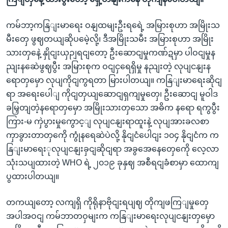
ကမ်ဘာ့ကနြျးမာရေး ဝနျထမျးဦးရရေဲ့ အမြားစုဟာ အမြိုးသ
မီးတှေ ဖွဈတယျဆိုပမေဲ့လို့၊ ဒီအမြိုးသမီး အမြားစုဟာ အမြိုး
သားတှနေဲ့ နှိုငျးယှဉျရငျတော့ ဦးဆောငျမှုကဏ်ဍမှာ ပါဝငျမှုန
ညျးနဆေဲဖွဈပွီး အမြားစုက ဝငျငှရေရှိမှု နညျးတဲ့ လုပျငနျးန
ရောတှမှော လုပျကိုငျကွရတာ မြားပါတယျ။ ကနြျးမာရေးဆိုငျ
ရာ အရေးပေါျ ကိုငျတှယျဆောငျရှကျမှုတှေ၊ ဦးဆောငျ မူဝါဒ
ခမြှတျတဲ့နရောတှမှော အမြိုးသားတှသော အဓိက နရော ရကွပွီး
ကြား-မ ကှဲပွားမှုကွောင့ျ လုပျငနျးရာထူးနဲ့ လုပျအားခလစာ
ကှာခွားတာတှကေို ကွုံနရေဆဲပဲလို့ နိုငျငံပေါငျး ၁၀၄ နိုငျငံက က
နြျးမာရေးုလုပျငနျးခှငျဆိုငျရာ အခွအေနေတှေကေို လေ့လာ
သုံးသပျထားတဲ့ WHO ရဲ့ ၂၀၁၉ ခုနှဈ အစီရငျခံစာမှာ ထောကျ
ပွထားပါတယျ။
တကယျတော့ လကျရှိ ကိုရိုနာဗိုငျးရပျဈ တိုကျဖကြျမှုတှေ
အပါအဝငျ ကမ်ဘာတဝှမျးက ကနြျးမာရေးလုပျငနျးတှမှော