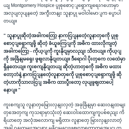
ယျ Montgomery Hospice ပွုစုစောင့ျရှောကျရေးဂဟောမှာ
အလုပျလုပျနတေဲ့ အကွီးတနျး သူနာပွု မဝါဝါမောျက ပွောပါ
တယျ။
“ သူနာပွုဆိုတဲ့အခါကတြော့ နာကငြျနတေဲ့လူနာတှကေို ပွုစု
စောင့ျရှောကျဖို့ ဆိုတဲ့ ခံယူခကြျကို အဓိက ထားလိုကျတဲ့
အခါကတြော့ - ကိုယ့ျကို ကူးနိုငျမှာလညျး သိတယျ။ ကိုယ့ျ
ကို အခြိနျမရှေး ဖွဈလာနိုငျတယျ။ ဒီရောဂါ ပိုးတှကေ လထေဲမှာ
ရှိနတေယျ။ ကူးစကျနိုငျတယျ ဆိုတဲ့ဟာတှကေို အဓိက မထား
တော့ဘဲနဲ့ နာကငြျနတေဲ့လူနာတှကေို ပွုစုစောင့ျရှောကျဖို့ ဆို
တဲ့ဟာကိုသာလငြျ အဓိက ထားပွီးတော့ လုပျဖွဈတာပေါ့
နောျ။ ”
ကူးစကျသူ လူနာတှမြေားလှနျးလှတဲ့ အခုခြိနျမှာ ဆေးဝနျထမျး
တှအေတှကျ ကုသရာမှာသုံးတဲ့ ဆေးဝါးထောကျကူပစ်စညျး ကိ
ရိယာတှေ အလုံအလောကျ မရှိတာ၊ လူနာတှေ မြားလှနျးလာတဲ့
အခါ ဝနျထမျးအငျနား မနိုငျမနငျးဖွဈလာရတာတှအေပွငျ က