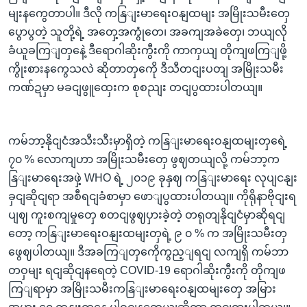
မျးနကွေတာပါ။ ဒီလို ကနြျးမာရေးဝနျထမျး အမြိုးသမီးတှေ
ပွောပွတဲ့ သူတို့ရဲ့ အတှေ့အကွုံတေ၊ အခကျအခဲတှေ၊ ဘယျလို
ခံယူခကြျတှနေဲ့ ဒီရောဂါဆိုးကွီးကို ကာကှယျ တိုကျဖကြျဖို့
ကွိုးစားနကွေသလဲ ဆိုတာတှကေို ဒီသီတငျးပတျ အမြိုးသမီး
ကဏ်ဍမှာ မခငျဖွူထှေးက စုစညျး တငျပွထားပါတယျ။
ကမ်ဘာ့နိုငျငံအသီးသီးမှာရှိတဲ့ ကနြျးမာရေးဝနျထမျးတှရေဲ့
၇၀ % လောကျဟာ အမြိုးသမီးတှေ ဖွဈတယျလို့ ကမ်ဘာ့က
နြျးမာရေးအဖှဲ့ WHO ရဲ့ ၂၀၁၉ ခုနှဈ ကနြျးမာရေး လုပျငနျး
ခှငျဆိုငျရာ အစီရငျခံစာမှာ ဖောျပွထားပါတယျ။ ကိုရိုနာဗိုငျးရ
ပျဈ ကူးစကျမှုတှေ စတငျဖွဈပှားခဲ့တဲ့ တရုတျနိုငျငံမှာဆိုရငျ
တော့ ကနြျးမာရေးဝနျးထမျးတှရဲ့ ၉ ၀ % က အမြိုးသမီးတှ
ဖွေဈပါတယျ။ ဒီအခကြျတှကေိုကွည့ျရငျ လကျရှိ ကမ်ဘာ
တဝှမျး ရငျဆိုငျနရေတဲ့ COVID-19 ရောဂါဆိုးကွီးကို တိုကျဖ
ကြျရာမှာ အမြိုးသမီးကနြျးမာရေးဝနျထမျးတှေ အမြား