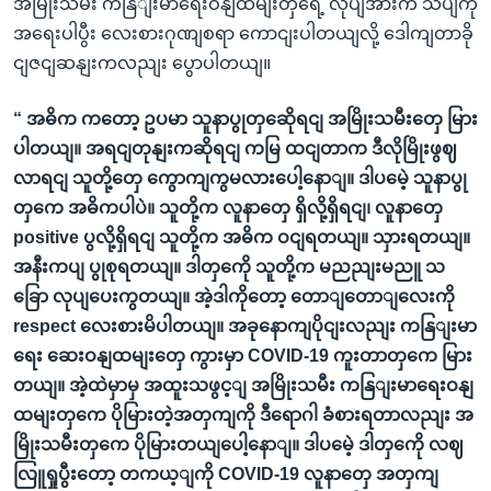
အမြိုးသမီး ကနြျးမာရေးဝနျထမျးတှရေဲ့ လုပျအားက သိပျကို
အရေးပါပွီး လေးစားဂုဏျစရာ ကောငျးပါတယျလို့ ဒေါကျတာခို
ငျဇငျဆနျးကလညျး ပွောပါတယျ။
“ အဓိက ကတော့ ဥပမာ သူနာပွုတှဆေိုရငျ အမြိုးသမီးတှေ မြား
ပါတယျ။ အရငျတုနျးကဆိုရငျ ကမြ ထငျတာက ဒီလိုမြိုးဖွဈ
လာရငျ သူတို့တှေ ကွောကျကွမလားပေါ့နောျ။ ဒါပမေဲ့ သူနာပွု
တှကေ အဓိကပါပဲ။ သူတို့က လူနာတှေ ရှိလို့ရှိရငျ၊ လူနာတှေ
positive ပွလို့ရှိရငျ သူတို့က အဓိက ဝငျရတယျ။ သှားရတယျ။
အနီးကပျ ပွုစုရတယျ။ ဒါတှကေို သူတို့က မညညျးမညူ သ
ခြော လုပျပေးကွတယျ။ အဲ့ဒါကိုတော့ တောျတောျလေးကို
respect လေးစားမိပါတယျ။ အခုနောကျပိုငျးလညျး ကနြျးမာ
ရေး ဆေးဝနျထမျးတှေ ကွားမှာ COVID-19 ကူးတာတှကေ မြား
တယျ။ အဲ့ထဲမှာမှ အထူးသဖွင့ျ အမြိုးသမီး ကနြျးမာရေးဝနျ
ထမျးတှကေ ပိုမြားတဲ့အတှကျကို ဒီရောဂါ ခံစားရတာလညျး အ
မြိုးသမီးတှကေ ပိုမြားတယျပေါ့နောျ။ ဒါပမေဲ့ ဒါတှကေို လဈ
လြူရှုပွီးတော့ တကယ့ျကို COVID-19 လူနာတှေ အတှကျ