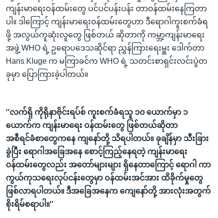
ကျန်းမာရေးဝန်ထမ်းတွေ ပင်ပင်ပန်းပန်း တာဝန်ထမ်းနေကြတာ
ပါ။ ဒါကြောင့် ကျန်းမာရေးဝန်ထမ်းတွေဟာ ဒီရောဂါကူးစက်ခံရ
ဖို့ အလွယ်ကူဆုံးလူတွေ ဖြစ်တယ် ဆိုတာကို ကမ္ဘာ့ကျန်းမာရေး
အဖွဲ့ WHO ရဲ့ ဥရောပဒေသဆိုင်ရာ ညွှန်ကြားရေးမှူး ဒေါက်တာ
Hans Kluge က မကြာခင်က WHO ရဲ့ သတင်းစာရှင်းလင်းပွဲတ
ခုမှာ ပြောကြားခဲ့ပါတယ်။
''လက်ရှိ ကိုရိုနာဗိုင်းရပ်စ် ကူးစက်ခံရသူ ၁၀ ယောက်မှာ ၁
ယောက်က ကျန်းမာရေး ဝန်ထမ်းတွေ ဖြစ်တယ်ဆိုတာ
အစီရင်ခံစာတွေကနေ ကျနော်တို့ သိရပါတယ်။ ခုချိန်မှာ သီးခြား
ခွဲပြီး ရောဂါအခြေအနေ စောင့်ကြည့်နေရတဲ့ ကျန်းမာရေး
ဝန်ထမ်းတွေလည်း အတော်များများ ရှိနေတာကြောင့် ရောဂါ ကာ
ကွယ်ကုသရေးလုပ်ငန်းတွေမှာ ဝန်ထမ်းအင်အား ထိခိုက်မှုတွေ
ဖြစ်လာရပါတယ်။ ဒီအခြေအနေက ကျေနော်တို့ အားလုံးအတွက်
စိုးရိမ်စရာပါ။''