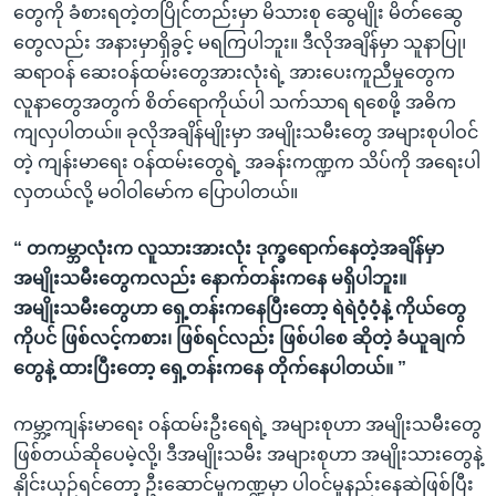
တွေကို ခံစားရတဲ့တပြိုင်တည်းမှာ မိသားစု ဆွေမျိုး မိတ်ဆွေေ
တွေလည်း အနားမှာရှိခွင့် မရကြပါဘူး။ ဒီလိုအချိန်မှာ သူနာပြု၊
ဆရာဝန် ဆေးဝန်ထမ်းတွေအားလုံးရဲ့ အားပေးကူညီမှုတွေက
လူနာတွေအတွက် စိတ်ရောကိုယ်ပါ သက်သာရ ရစေဖို့ အဓိက
ကျလှပါတယ်။ ခုလိုအချိန်မျိုးမှာ အမျိုးသမီးတွေ အများစုပါဝင်
တဲ့ ကျန်းမာရေး ဝန်ထမ်းတွေရဲ့ အခန်းကဏ္ဍက သိပ်ကို အရေးပါ
လှတယ်လို့ မဝါဝါမော်က ပြောပါတယ်။
“ တကမ္ဘာလုံးက လူသားအားလုံး ဒုက္ခရောက်နေတဲ့အချိန်မှာ
အမျိုးသမီးတွေကလည်း နောက်တန်းကနေ မရှိပါဘူး။
အမျိုးသမီးတွေဟာ ရှေ့တန်းကနေပြီးတော့ ရဲရဲဝံ့ဝံ့နဲ့ ကိုယ်တွေ
ကိုပင် ဖြစ်လင့်ကစား၊ ဖြစ်ရင်လည်း ဖြစ်ပါစေ ဆိုတဲ့ ခံယူချက်
တွေနဲ့ ထားပြီးတော့ ရှေ့တန်းကနေ တိုက်နေပါတယ်။ ”
ကမ္ဘာ့ကျန်းမာရေး ဝန်ထမ်းဦးရေရဲ့ အများစုဟာ အမျိုးသမီးတွေ
ဖြစ်တယ်ဆိုပေမဲ့လို့၊ ဒီအမျိုးသမီး အများစုဟာ အမျိုးသားတွေနဲ့
နှိုင်းယှဉ်ရင်တော့ ဦးဆောင်မှုကဏ္ဍမှာ ပါဝင်မှုနည်းနေဆဲဖြစ်ပြီး