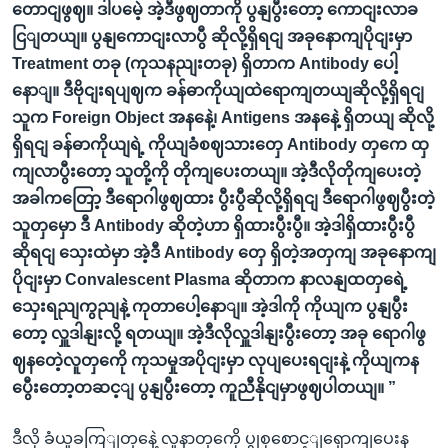
တောငျဖွဈ။ ဒါပမေဲ့ အဲ့ဒီဖွဈတာကို ပွနျပွီးတော့ ကောငျးလာခ
ငြျတယျ။ ပွနျကောငျးလာပွီ ဆိုလို့ရှိရငျ အခုနောကျပိုငျးမှာ
Treatment တခု (ကုသနညျးတခု) ရှိတာက Antibody ပေါ့
နောျ။ ဒီဗိုငျးရပျဈက ခန်ဓာကိုယျထဲရောကျတယျဆိုလို့ရှိရငျ
သူက Foreign Object အနနေဲ့၊ Antigens အနနေဲ့ ရှိတယျ ဆိုလို့
ရှိရငျ ခန်ဓာကိုယျရဲ့ ကိုယျခံစဈသားတှေ Antibody တှကေ ထှ
ကျလာပွီးတော့ သူတို့ကို တိုကျပေးတယျ။ အဲ့ဒီလိုတိုကျပေးတဲ့
အခါကတြော့ ဒီရောဂါဖွဈထား ပွီးပွီဆိုလို့ရှိရငျ ဒီရောဂါဖွဈပွီးတဲ့
သူတှမှော ဒီ Antibody ဆိုတဲ့ဟာ ရှိထားပွီးပွီ။ အဲ့ဒါရှိထားပွီးပွီ
ဆိုရငျ သှေးထဲမှာ အဲ့ဒီ Antibody တှေ ရှိတဲ့အတှကျ အခုနောကျ
ပိုငျးမှာ Convalescent Plasma ဆိုတာက နာလနျထတှရေဲ့
သှေးရညျကွညျနဲ့ ကုတာပေါ့နောျ။ အဲ့ဒါကို ကိုယျက ပွနျပွီး
တော့ လှူဒါနျးလို့ ရတယျ။ အဲ့ဒီလိုလှူဒါနျးပွီးတော့ အခု ရောဂါဖွ
ဈနတေဲ့လူတှကေို ကုသမှုအပိုငျးမှာ လုပျပေးရငျးနဲ့ ကိုယျကန
ပွေီးတော့တဆင့ျ ပွနျပွီးတော့ ကူညီနိုငျမှာဖွဈပါတယျ။ ”
ဒီလို ခံယူခကြျတှနေဲ့ လူနာတှကေို ပွုစုစောင့ျရှောကျပေးန