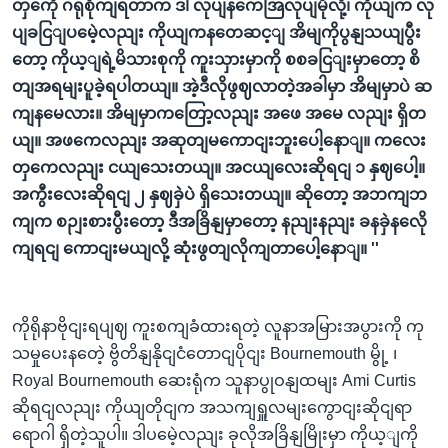
တှကေို ဂရုစိုကျရတာက ဒါ လုပျနကေအြလုပျမိုလို့၊ ကိုယျက လု
ပျခငြျပမေဲ့လညျး ကိုယျကနတေဆင့ျ အိမျကိုပွနျသယျပွီး
တော့ ကိုယ့ျရဲ့မိသားစုကို ကူးသှားမှာကို စစခငြျးမှာတော့ စိ
တျအရမျးပူခဲ့ရပါတယျ။ အဲ့ဒီလိုဖွဈလာတဲ့အခါမှာ အိမျမှာပဲ ဆ
ကျနမေလား။ အိမျမှာကတြော့လညျး အဖေ အမေ လညျး ရှိတ
ယျ။ အဖကေလညျး အဆုတျမကောငျးဘူးပေါ့နောျ။ ကလေး
တှကေလညျး ငယျသေးတယျ။ အငယျလေးဆိုရငျ ၁ နှဈပေါ့။
အကွီးလေးဆိုရငျ ၂ နှဈခှဲပဲ ရှိသေးတယျ။ ဆိုတော့ အဘကျဘ
ကျက စဉျးစားပွီးတော့ ဒီအခြိနျမှာတော့ နညျးနညျး ခနခှဲနလေို
ကျရငျ ကောငျးမယျလို့ ဆုံးဖွတျလိုကျတာပေါ့နောျ။ ''
ကိုရိုနာဗိုငျးရပျဈ ကူးစကျခံထားရတဲ့ လူနာအမြားအပွားကို ကု
သမှုပေးနတေဲ့ ဗွိတိနျနိုငျငံတောငျပိုငျး Bournemouth မွို့ ၊
Royal Bournemouth ဆေးရုံက သူနာပွုဝနျထမျး Ami Curtis
ဆိုရငျလညျး ကိုယျတိုငျက အသကျရှူလမျးကွောငျးဆိုငျရာ
ရောဂါ ရှိတဲ့သူပါ။ ဒါပမေဲ့လညျး ခုလိုအခြိနျမြိုးမှာ ကိုယ့ျကို