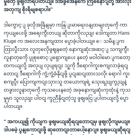
မှုတှေ ဖွဈလာရပါတယျ။ ဒီအခွအေနကေ ကြနေောျတို့ အားလုံး
အတှကျ စိုးရိမျစရာပါ။''
ဒါကွောင့ျ ခုလိုအခြိနျမှာ ကနြျးမာရေးဝနျထမျးတှကေို ကာ
ကှယျပေးဖို့ အရေးကွီးတယျ ဆိုတာကိုလညျး ဒေါကျတာ Hans
Kluge က အလေးအနကျထား ပွောခဲ့ပါတယျ။ ေ သမိန့ျက
ထြားပွီးသား လူတှလေိုဖွဈနတေဲ့ နောကျဆုံးအဆင့ျ သကျကွီး
လူနာတှကေို ပွုစုစောင့ျရှောကျပေး နတေဲ့ မဝါဝါမောျကတော့
တကယျလို့ အလုပျ လုပျရငျး သူ့ကို ဒီရောဂါကူးစကျလာခဲ့ရငျ
တောငျ ဒီရောဂါကို ကွံ့ကွံ့ခံနိုငျဖို့ ပွငျဆငျထားသလို၊ ရောဂါ ကူး
စကျပွီး ပြောကျကငျးသှားသူ တယောကျရဲ့ သှေးရညျကွညျနဲ့
တခွားလူနာတှကေို ကုသပေးနတေဲ့ အခုနောကျဆုံးကုထုံးနဲ့ ကုသ
မှုမှာ သူလညျး ပါဝငျ ကူညီနိုငျတဲ့သူ ဖွဈခငြျပါတယျလို့ ပွော
ပါတယျ။
“ အကယျ၍ ကိုယျက ဖွဈမယျဆိုရငျတောငျမှ ဖွဈလိုကျမယျ။
ဒါပမေဲ့ ပွနျကောငျးဖို့ ဆုတောငျးတာပေါ့နောျ။ ဖွဈမယျဆိုရငျ