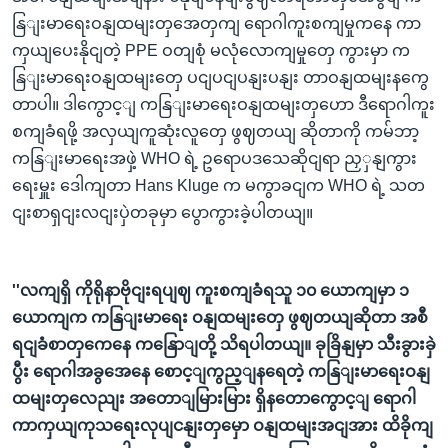
နြျးမာရေးဝနျထမျးတှအေတှကျ ရောဂါကူးစကျမှုကနေ ကာ
ကှယျပေးနိုငျတဲ့ PPE ဝတျစုံ မလုံလောကျမှုတှေ ကွားမှာ က
နြျးမာရေးဝနျထမျးတှေ ပငျပငျပနျးပနျး တာဝနျထမျးနကွေ
တာပါ။ ဒါကွောင့ျ ကနြျးမာရေးဝနျထမျးတှဟော ဒီရောဂါကူး
စကျခံရဖို့ အလှယျကူဆုံးလူတှေ ဖွဈတယျ ဆိုတာကို ကမ်ဘာ့
ကနြျးမာရေးအဖှဲ့ WHO ရဲ့ ဥရောပဒသေဆိုငျရာ ညှှနျကွား
ရေးမှူး ဒေါကျတာ Hans Kluge က မကွာခငျက WHO ရဲ့ သတ
ငျးစာရှငျးလငျးပှဲတခုမှာ ပွောကွားခဲ့ပါတယျ။
''လကျရှိ ကိုရိုနာဗိုငျးရပျဈ ကူးစကျခံရသူ ၁၀ ယောကျမှာ ၁
ယောကျက ကနြျးမာရေး ဝနျထမျးတှေ ဖွဈတယျဆိုတာ အစီ
ရငျခံစာတှကေနေ ကနြောျတို့ သိရပါတယျ။ ခုခြိနျမှာ သီးခွားခှဲ
ပွီး ရောဂါအခွအေနေ စောင့ျကွည့ျနရေတဲ့ ကနြျးမာရေးဝနျ
ထမျးတှလေညျး အတောျမြားမြား ရှိနတောကွောင့ျ ရောဂါ
ကာကှယျကုသရေးလုပျငနျးတှမှော ဝနျထမျးအငျအား ထိခိုကျ