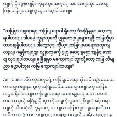
ယျကို ပိုဂရုစိုကျပွီး လူနာတှအေတှကျ အကောငျးဆုံး တာဝနျ
ကြခေငြျတယျလို့ သူက ပွောပါတယျ။
"ကမြမှာ ပနျးနာရငျကပြျ ရောဂါ ရှိတော့ ဒီအခြိနျမှာ ကွောကျ
ရပါတယျ။ ဒါပမေဲ့ လူနာတှကေို ပွုစုစောင့ျရှောကျဖို့ ကမြတို့မှာ
တာဝနျရှိပါတယျ။ ဒါကွောင့ျ ကိုယ့ျကနြျးမာရေးအတှကျ
လညျး ဂရုစိုကျရငျး လူနာတှကေို ပွုစု စောင့ျရှောကျနိုငျအော
ငျ လုပျရပါတယျ။ ခုခြိနျမှာ မကွောကျပါဘူးလို့တော့ ကမြ လိမျ
ညာ ပွောပါဘူး။ ကမြ ကွောကျပါတယျ။''
Ami Curtis လိုပဲ လူနာတှရေဲ့ ကနြျးမာရေးကို အဓိကဦးစားပေး
တာဝနျထမျးနကွေတဲ့ အမြိုးသမီးဆေးဝနျထမျးတှေ အမြား
အပွား ရှိပါတယျ။ ကနြျးမာရေး ဆေးဝနျထမျးတှေ အနနေဲ့
ကတော့ ခုလိုအခြိနျမြိုးမှာ ကိုယ့ျကိုကူးစကျနိုငျတဲ့အန်တရာ
ယျကို သိပမေဲ့လို့ လူနာတှေ သကျသာပြောကျကငျးရေးကိုသာ
အဓိက အာရုံထား လုပျကွသူတှဖွေဈတယျလို့ မရေီလနျးပွညျန