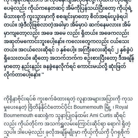
ပေမဲ့လည်း ကိုယ်ကနေတဆင့် အိမ်ကိုပြန်သယ်ပြီးတော့ ကိုယ့်ရဲ့
မိသားစုကို ကူးသွားမှာကို စစချင်းမှာတော့ စိတ်အရမ်းပူခဲ့ရပါ
တယ်။ အဲ့ဒီလိုဖြစ်လာတဲ့အခါမှာ အိမ်မှာပဲ ဆက်နေမလား။ အိမ်
မှာကျတော့လည်း အဖေ အမေ လည်း ရှိတယ်။ အဖေကလည်း
အဆုတ်မကောင်းဘူးပေါ့နော်။ ကလေးတွေကလည်း ငယ်သေး
တယ်။ အငယ်လေးဆိုရင် ၁ နှစ်ပေါ့။ အကြီးလေးဆိုရင် ၂ နှစ်ခွဲပဲ
ရှိသေးတယ်။ ဆိုတော့ အဘက်ဘက်က စဉ်းစားပြီးတော့ ဒီအချိန်
မှာတော့ နည်းနည်း ခနခွဲနေလိုက်ရင် ကောင်းမယ်လို့ ဆုံးဖြတ်
လိုက်တာပေါ့နော်။ ''
ကိုရိုနာဗိုင်းရပ်စ် ကူးစက်ခံထားရတဲ့ လူနာအများအပြားကို ကုသ
မှုပေးနေတဲ့ ဗြိတိန်နိုင်ငံတောင်ပိုင်း Bournemouth မြို့ ၊ Royal
Bournemouth ဆေးရုံက သူနာပြုဝန်ထမ်း Ami Curtis ဆိုရင်
လည်း ကိုယ်တိုင်က အသက်ရှူလမ်းကြောင်းဆိုင်ရာ ရောဂါ ရှိတဲ့
သူပါ။ ဒါပေမဲ့လည်း ခုလိုအချိန်မျိုးမှာ ကိုယ့်ကိုယ်ကို ပိုဂရုစိုက်