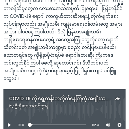
ဘူး။ လူနာတွေအပေါ်ထားတဲ့ သူတို့ရဲ့ စိတ်စေတနာနဲ့ တာဝန်ယူမှု
တာဝန်သိမှုတွေက လေးစားအသိအမှတ် ပြုစရာပါ။ မြန်မာနိုင်ငံ
က COVID-19 ရောဂါ ကာကွယ်တားဆီးရေးနဲ့ တိုက်ဖျက်ရေး
လုပ်ငန်းမှာလည်း အမျိုးသမီး ကျန်းမာရေးဝန်ထမ်းတွေ အများ
အပြား ပါဝင်နေကြပါတယ်။ ဒီလို မြန်မာအမျိုးသမီး
ကျန်းမာရေးဝန်ထမ်းတွေရဲ့ အတွေ့အကြုံတွေကိုတော့ နောက်
သီတင်းပတ် အမျိုးသမီးကဏ္ဍမှာ စုစည်း တင်ပြပေးပါမယ်။
သောတရှင်တွေ ကိုရိုနာဗိုင်းရပ်စ် ရောဂါဘေးဆိုးကြီးကနေ
ကင်းလွတ်နိုင်ကြပါ စေလို့ ဆုတောင်းရင်း ဒီသီတင်းပတ်
အမျိုးသမီးကဏ္ဍကို ဒီမှာပဲရပ်နားခွင့် ပြုပါရှင်။ ကျမ ခင်ဖြူ
ထွေးပါ။
COVID-19 ကို ရှေ့တန်းကတိုက်နေကြတဲ့ အမျိုးသမီးများ
by
ဗွီအိုအေသတင်းဌာန
No media source currently available
0:00
10:34