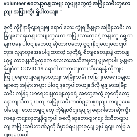
volunteer စတေနာ့ဝနျထမျး လုပျနကွေတဲ့ အမြိုးသမီးတှလေ
ညျး အမြားကွီး ရှိပါတယျ။ ”
ခုလို ကိုရိုနာဗိုငျးရပျဈ ရောဂါဘေး ကွုံရခြိနျမှာ အမြိုးသမီး က
နြျးမာရေးဝနျးထမျးတှဟော အမြိုးသားတှနေဲ့ တနျးတူ ရှေ့တ
နျးကနေ ပါဝငျနတေယျဆိုတာကတော့ ငွငျးနိုငျမယျမထငျပါ
ဘူး။ လူနာတှအေပေါျထားတဲ့ သူတို့ရဲ့ စိတျစတေနာနဲ့ တာဝနျ
ယူမှု တာဝနျသိမှုတှကေ လေးစားအသိအမှတျ ပွုစရာပါ။ မွနျမာ
နိုငျငံက COVID-19 ရောဂါ ကာကှယျတားဆီးရေးနဲ့ တိုကျဖ
ကြျရေးလုပျငနျးမှာလညျး အမြိုးသမီး ကနြျးမာရေးဝနျထ
မျးတှေ အမြားအပွား ပါဝငျနကွေပါတယျ။ ဒီလို မွနျမာအမြိုး
သမီး ကနြျးမာရေးဝနျထမျးတှရေဲ့ အတှေ့အကွုံတှကေိုတော့
နောကျသီတငျးပတျ အမြိုးသမီးကဏ်ဍမှာ စုစညျး တငျပွပေး
ပါမယျ။ သောတရှငျတှေ ကိုရိုနာဗိုငျးရပျဈ ရောဂါဘေးဆိုးကွီး
ကနေ ကငျးလှတျနိုငျကွပါ စလေို့ ဆုတောငျးရငျး ဒီသီတငျးပ
တျ အမြိုးသမီးကဏ်ဍကို ဒီမှာပဲရပျနားခှင့ျ ပွုပါရှငျ။ ကမြ ခ
ငျဖွူထှေးပါ။