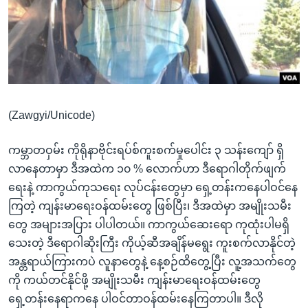
အ
သုတပဒေသာ အင်္ဂလိပ်စာ
ညွန်း
Learning English
စာမျက်နှာ
သို့
ဗွီအိုအေ လူမှုကွန်ယက်များ
ကျော်
ကြည့်
(Zawgyi/Unicode)
ရန်
ဘာသာစကားများ
ရှာဖွေ
ကမ္ဘာတဝှမ်း ကိုရိုနာဗိုင်းရပ်စ်ကူးစက်မှုပေါင်း ၃ သန်းကျော် ရှိ
ရန်
လာနေတာမှာ ဒီအထဲက ၁၀ % လောက်ဟာ ဒီရောဂါတိုက်ဖျက်
နေရာ
ရေးနဲ့ ကာကွယ်ကုသရေး လုပ်ငန်းတွေမှာ ရှေ့တန်းကနေပါဝင်နေ
သို့
ကြတဲ့ ကျန်းမာရေးဝန်ထမ်းတွေ ဖြစ်ပြီး၊ ဒီအထဲမှာ အမျိုးသမီး
ကျော်
တွေ အများအပြား ပါပါတယ်။ ကာကွယ်ဆေးရော ကုထုံးပါမရှိ
ရန်
သေးတဲ့ ဒီရောဂါဆိုးကြီး ကိုယ့်ဆီအချိန်မရွေး ကူးစက်လာနိုင်တဲ့
အန္တရာယ်ကြားကပဲ လူနာတွေနဲ့ နေ့စဉ်ထိတွေ့ပြီး လူ့အသက်တွေ
ကို ကယ်တင်နိုင်ဖို့ အမျိုးသမီး ကျန်းမာရေးဝန်ထမ်းတွေ
ရှေ့တန်းနေရာကနေ ပါဝင်တာဝန်ထမ်းနေကြတာပါ။ ဒီလို