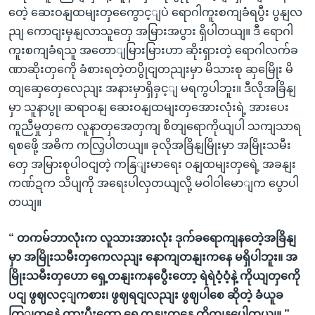
တေဲ့ ဆေးဝနျထမျးတှကွေောင့ျပဲ ရောဂါကူးစကျခံရပွီး ပွနျလ
ညျ ကောငျးမှနျလာသူတှေ အမြားအပွား ရှိပါတယျ။ ဒီ ရောဂါ
ကူးစကျခံရသူ အတောျမြားမြားဟာ ဆိုးရှားတဲ့ ရောဂါလက်ခ
ဏာဆိုးတှကေို ခံစားရတဲ့တပွိုငျတညျးမှာ မိသားစု ဆှမြေိုး မိ
တျဆှေတှေလေညျး အနားမှာရှိခှင့ျ မရကွပါဘူး။ ဒီလိုအခြိနျ
မှာ သူနာပွု၊ ဆရာဝနျ ဆေးဝနျထမျးတှအေားလုံးရဲ့ အားပေး
ကူညီမှုတှကေ လူနာတှအေတှကျ စိတျရောကိုယျပါ သကျသာရ
ရစဖေို့ အဓိက ကလြှပါတယျ။ ခုလိုအခြိနျမြိုးမှာ အမြိုးသမီး
တှေ အမြားစုပါဝငျတဲ့ ကနြျးမာရေး ဝနျထမျးတှရေဲ့ အခနျး
ကဏ်ဍက သိပျကို အရေးပါလှတယျလို့ မဝါဝါမောျက ပွောပါ
တယျ။
“ တကမ်ဘာလုံးက လူသားအားလုံး ဒုက်ခရောကျနတေဲ့အခြိနျ
မှာ အမြိုးသမီးတှကေလညျး နောကျတနျးကနေ မရှိပါဘူး။ အ
မြိုးသမီးတှဟော ရှေ့တနျးကနပွေီးတော့ ရဲရဲဝံ့ဝံ့နဲ့ ကိုယျတှကေို
ပငျ ဖွဈလင့ျကစား၊ ဖွဈရငျလညျး ဖွဈပါစေ ဆိုတဲ့ ခံယူခ
ကြျတှနေဲ့ ထားပွီးတော့ ရှေ့တနျးကနေ တိုကျနပေါတယျ။ ”