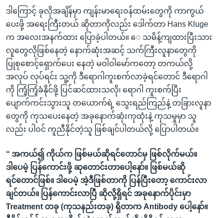
ဒါကြောင့် ခုလိုအချိန်မှာ ကျန်းမာရေးဝန်ထမ်းတွေကို ကာကွယ်
ပေးဖို့ အရေးကြီးတယ် ဆိုတာကိုလည်း ဒေါက်တာ Hans Kluge
က အလေးအနက်ထား ပြောခဲ့ပါတယ်။ ေ သမိန့်ကျထားပြီးသား
လူတွေလိုဖြစ်နေတဲ့ နောက်ဆုံးအဆင့် သက်ကြီးလူနာတွေကို
ပြုစုစောင့်ရှောက်ပေး နေတဲ့ မဝါဝါမော်ကတော့ တကယ်လို့
အလုပ် လုပ်ရင်း သူ့ကို ဒီရောဂါကူးစက်လာခဲ့ရင်တောင် ဒီရောဂါ
ကို ကြံ့ကြံ့ခံနိုင်ဖို့ ပြင်ဆင်ထားသလို၊ ရောဂါ ကူးစက်ပြီး
ပျောက်ကင်းသွားသူ တယောက်ရဲ့ သွေးရည်ကြည်နဲ့ တခြားလူနာ
တွေကို ကုသပေးနေတဲ့ အခုနောက်ဆုံးကုထုံးနဲ့ ကုသမှုမှာ သူ
လည်း ပါဝင် ကူညီနိုင်တဲ့သူ ဖြစ်ချင်ပါတယ်လို့ ပြောပါတယ်။
“ အကယ်၍ ကိုယ်က ဖြစ်မယ်ဆိုရင်တောင်မှ ဖြစ်လိုက်မယ်။
ဒါပေမဲ့ ပြန်ကောင်းဖို့ ဆုတောင်းတာပေါ့နော်။ ဖြစ်မယ်ဆို
ရင်တောင်ဖြစ်။ ဒါပေမဲ့ အဲ့ဒီဖြစ်တာကို ပြန်ပြီးတော့ ကောင်းလာ
ချင်တယ်။ ပြန်ကောင်းလာပြီ ဆိုလို့ရှိရင် အခုနောက်ပိုင်းမှာ
Treatment တခု (ကုသနည်းတခု) ရှိတာက Antibody ပေါ့နော်။