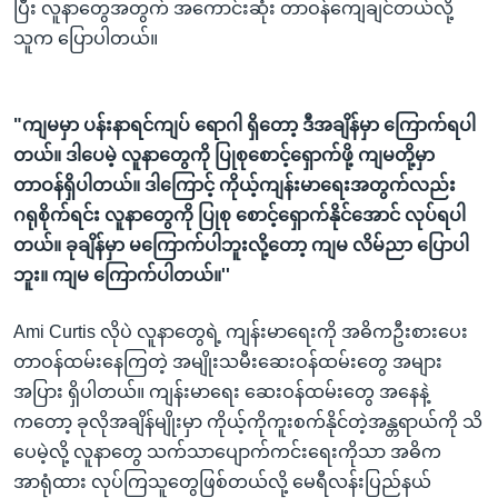
ပြီး လူနာတွေအတွက် အကောင်းဆုံး တာဝန်ကျေချင်တယ်လို့
သူက ပြောပါတယ်။
"ကျမမှာ ပန်းနာရင်ကျပ် ရောဂါ ရှိတော့ ဒီအချိန်မှာ ကြောက်ရပါ
တယ်။ ဒါပေမဲ့ လူနာတွေကို ပြုစုစောင့်ရှောက်ဖို့ ကျမတို့မှာ
တာဝန်ရှိပါတယ်။ ဒါကြောင့် ကိုယ့်ကျန်းမာရေးအတွက်လည်း
ဂရုစိုက်ရင်း လူနာတွေကို ပြုစု စောင့်ရှောက်နိုင်အောင် လုပ်ရပါ
တယ်။ ခုချိန်မှာ မကြောက်ပါဘူးလို့တော့ ကျမ လိမ်ညာ ပြောပါ
ဘူး။ ကျမ ကြောက်ပါတယ်။''
Ami Curtis လိုပဲ လူနာတွေရဲ့ ကျန်းမာရေးကို အဓိကဦးစားပေး
တာဝန်ထမ်းနေကြတဲ့ အမျိုးသမီးဆေးဝန်ထမ်းတွေ အများ
အပြား ရှိပါတယ်။ ကျန်းမာရေး ဆေးဝန်ထမ်းတွေ အနေနဲ့
ကတော့ ခုလိုအချိန်မျိုးမှာ ကိုယ့်ကိုကူးစက်နိုင်တဲ့အန္တရာယ်ကို သိ
ပေမဲ့လို့ လူနာတွေ သက်သာပျောက်ကင်းရေးကိုသာ အဓိက
အာရုံထား လုပ်ကြသူတွေဖြစ်တယ်လို့ မေရီလန်းပြည်နယ်