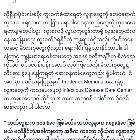
ကိုရိုနာဗိုင်းရပ်စ်ပိုး ကူးစက်ခံထားရတဲ့ လူနာတွေကို စောင့်ရှောက်
ကုသ ပေးရတာဟာ တခြား ရောဂါဝေဒနာသည်တွေကို ကုသပေး
ရတာနဲ့ မတူပါဘူး။ ကူးစက်ဖို့ လွယ်ကူလွန်းတာမို့ လူနာတွေထံက
နေ အချိန်မရွေး ကူးစက်ခံရနိုင်တဲ့ အန္တရာယ်ရှိသလို၊ ကိုယ်ကနေ
တဆင့် မိသားစုတွေကိုလည်း ရောဂါပိုးပြန့်သွားနိုင်တာပါ။ ဒါ
ကြောင့် ကျန်းမာရေးဝန်ထမ်းတွေ အနေနဲ့ ခုလိုအချိန်မှာ စိတ်ရော
ကိုယ်ပါ ပင်ပင်ပန်းပန်း အလုပ် လုပ်ကြရသလို၊ မိသားစုတွေနဲ့
သီးခြား ခွဲနေ နေကြရတဲ့ ဆေးဝန်ထမ်းတွေလည်း ရှိပါတယ်။ ဒီ
အထဲမှာ မေရီလန်းပြည်နယ် Frederick Memorial ဆေးရုံမှာ
လူနာတွေကို ကုသပေးနေတဲ့ Infectious Disease Care Center
က ကူးစက်ရောဂါဆိုင်ရာ အထူးကုဆရာဝန် ဒေါက်တာ ခိုင်ဇင်
ဆန်းလည်း ပါ ပါတယ်။
'' ဘယ်လူနာက positive ဖြစ်မယ်။ ဘယ်လူနာက negative ဖြစ်
မယ် မသိနိုင်တဲ့အခါကျတော့ အဓိက ကတော့ ကိုယ်က လူနာတွေ
ကို ဂရုစိုက်ရတာက ဒါ လုပ်နေကျအလုပ်မိုလို့၊ ကိုယ်က လုပ်ချင်