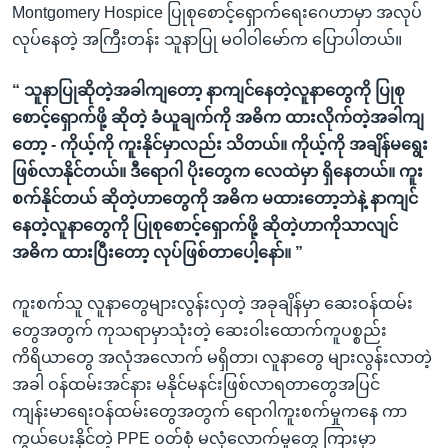
Montgomery Hospice ပြုစုစောင့်ရှောက်ရေးဂေဟာမှာ အလုပ်
လုပ်နေတဲ့ အကြီးတန်း သူနာပြု မဝါဝါမော်က ပြောပါတယ်။
“ သူနာပြုဆိုတဲ့အခါကျတော့ နာကျင်နေတဲ့လူနာတွေကို ပြုစု
စောင့်ရှောက်ဖို့ ဆိုတဲ့ ခံယူချက်ကို အဓိက ထားလိုက်တဲ့အခါကျ
တော့ - ကိုယ့်ကို ကူးနိုင်မှာလည်း သိတယ်။ ကိုယ့်ကို အချိန်မရွေး
ဖြစ်လာနိုင်တယ်။ ဒီရောဂါ ပိုးတွေက လေထဲမှာ ရှိနေတယ်။ ကူး
စက်နိုင်တယ် ဆိုတဲ့ဟာတွေကို အဓိက မထားတော့ဘဲနဲ့ နာကျင်
နေတဲ့လူနာတွေကို ပြုစုစောင့်ရှောက်ဖို့ ဆိုတဲ့ဟာကိုသာလျင်
အဓိက ထားပြီးတော့ လုပ်ဖြစ်တာပေါ့နော်။ ”
ကူးစက်သူ လူနာတွေများလွန်းလှတဲ့ အခုချိန်မှာ ဆေးဝန်ထမ်း
တွေအတွက် ကုသရာမှာသုံးတဲ့ ဆေးဝါးထောက်ကူပစ္စည်း
ကိရိယာတွေ အလုံအလောက် မရှိတာ၊ လူနာတွေ များလွန်းလာတဲ့
အခါ ဝန်ထမ်းအင်နား မနိုင်မနင်းဖြစ်လာရတာတွေအပြင်
ကျန်းမာရေးဝန်ထမ်းတွေအတွက် ရောဂါကူးစက်မှုကနေ ကာ
ကွယ်ပေးနိုင်တဲ့ PPE ဝတ်စုံ မလုံလောက်မှုတွေ ကြားမှာ