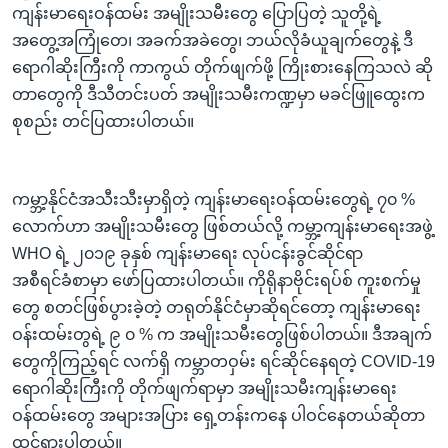
ကျန်းမာရေးဝန်ထမ်း အမျိုးသမီးတွေ ပြောပြတဲ့ သူတို့ရဲ့
အတွေ့အကြုံတေ၊ အခက်အခဲတွေ၊ ဘယ်လိုခံယူချက်တွေနဲ့ ဒီ
ရောဂါဆိုးကြီးကို ကာကွယ် တိုက်ဖျက်ဖို့ ကြိုးစားနေကြသလဲ ဆို
တာတွေကို ဒီသီတင်းပတ် အမျိုးသမီးကဏ္ဍမှာ မခင်ဖြူထွေးက
စုစည်း တင်ပြထားပါတယ်။
ကမ္ဘာ့နိုင်ငံအသီးသီးမှာရှိတဲ့ ကျန်းမာရေးဝန်ထမ်းတွေရဲ့ ၇၀ %
လောက်ဟာ အမျိုးသမီးတွေ ဖြစ်တယ်လို့ ကမ္ဘာ့ကျန်းမာရေးအဖွဲ့
WHO ရဲ့ ၂၀၁၉ ခုနှစ် ကျန်းမာရေး လုပ်ငန်းခွင်ဆိုင်ရာ
အစီရင်ခံစာမှာ ဖော်ပြထားပါတယ်။ ကိုရိုနာဗိုင်းရပ်စ် ကူးစက်မှု
တွေ စတင်ဖြစ်ပွားခဲ့တဲ့ တရုတ်နိုင်ငံမှာဆိုရင်တော့ ကျန်းမာရေး
ဝန်းထမ်းတွရဲ့ ၉ ၀ % က အမျိုးသမီးတွေဖြစ်ပါတယ်။ ဒီအချက်
တွေကိုကြည့်ရင် လက်ရှိ ကမ္ဘာတဝှမ်း ရင်ဆိုင်နေရတဲ့ COVID-19
ရောဂါဆိုးကြီးကို တိုက်ဖျက်ရာမှာ အမျိုးသမီးကျန်းမာရေး
ဝန်ထမ်းတွေ အများအပြား ရှေ့တန်းကနေ ပါဝင်နေတယ်ဆိုတာ
ထင်ရှားပါတယ်။