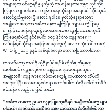
အများစုက ဝင်ငွေရရှိမှု နည်းတဲ့ လုပ်ငန်းနေရာတွေမှာ လုပ်ကိုင်
ကြရတာ များပါတယ်။ ကျန်းမာရေးဆိုင်ရာ အရေးပေါ် ကိုင်တွယ်
ဆောင်ရွက်မှုတွေ၊ ဦးဆောင် မူဝါဒချမှတ်တဲ့နေရာတွေမှာ
အမျိုးသားတွေသာ အဓိက နေရာ ရကြပြီး ကျား-မ ကွဲပြားမှု
ကြောင့် လုပ်ငန်းရာထူးနဲ့ လုပ်အားခလစာ ကွာခြားတာတွေကို
ကြုံနေရဆဲပဲလို့ နိုင်ငံပေါင်း ၁၀၄ နိုင်ငံက ကျန်းမာရေးု
လုပ်ငန်းခွင်ဆိုင်ရာ အခြေအနေေတွေကို လေ့လာသုံးသပ်ထားတဲ့
WHO ရဲ့ ၂၀၁၉ ခုနှစ် အစီရင်ခံစာမှာ ထောက်ပြထားပါတယ်။
တကယ်တော့ လက်ရှိ ကိုရိုနာဗိုင်းရပ်စ် တိုက်ဖျက်မှုတွေ
အပါအဝင် ကမ္ဘာတဝှမ်းက ကျန်းမာရေးလုပ်ငန်းတွေမှာ
အမျိုးသမီး ကျန်းမာရေးဝန်ထမ်းတွေရဲ့ လုပ်အားက သိပ်ကို
အရေးပါပြီး လေးစားဂုဏ်စရာ ကောင်းပါတယ်လို့ ဒေါက်တာခိုင်
ဇင်ဆန်းကလည်း ပြောပါတယ်။
“ အဓိက ကတော့ ဥပမာ သူနာပြုတွေဆိုရင် အမျိုးသမီးတွေ များ
ပါတယ်။ အရင်တုန်းကဆိုရင် ကျမ ထင်တာက ဒီလိုမျိုးဖြစ်လာ