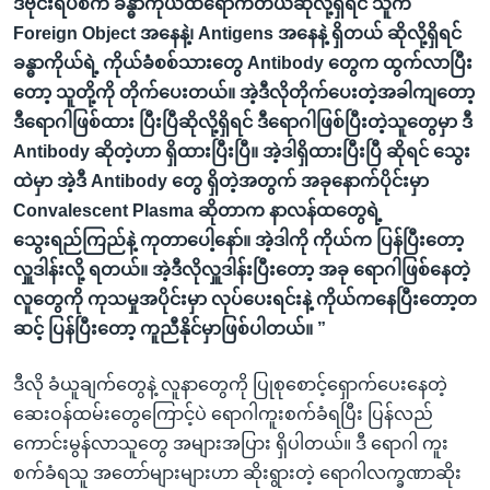
ဒီဗိုင်းရပ်စ်က ခန္ဓာကိုယ်ထဲရောက်တယ်ဆိုလို့ရှိရင် သူက
Foreign Object အနေနဲ့၊ Antigens အနေနဲ့ ရှိတယ် ဆိုလို့ရှိရင်
ခန္ဓာကိုယ်ရဲ့ ကိုယ်ခံစစ်သားတွေ Antibody တွေက ထွက်လာပြီး
တော့ သူတို့ကို တိုက်ပေးတယ်။ အဲ့ဒီလိုတိုက်ပေးတဲ့အခါကျတော့
ဒီရောဂါဖြစ်ထား ပြီးပြီဆိုလို့ရှိရင် ဒီရောဂါဖြစ်ပြီးတဲ့သူတွေမှာ ဒီ
Antibody ဆိုတဲ့ဟာ ရှိထားပြီးပြီ။ အဲ့ဒါရှိထားပြီးပြီ ဆိုရင် သွေး
ထဲမှာ အဲ့ဒီ Antibody တွေ ရှိတဲ့အတွက် အခုနောက်ပိုင်းမှာ
Convalescent Plasma ဆိုတာက နာလန်ထတွေရဲ့
သွေးရည်ကြည်နဲ့ ကုတာပေါ့နော်။ အဲ့ဒါကို ကိုယ်က ပြန်ပြီးတော့
လှူဒါန်းလို့ ရတယ်။ အဲ့ဒီလိုလှူဒါန်းပြီးတော့ အခု ရောဂါဖြစ်နေတဲ့
လူတွေကို ကုသမှုအပိုင်းမှာ လုပ်ပေးရင်းနဲ့ ကိုယ်ကနေပြီးတော့တ
ဆင့် ပြန်ပြီးတော့ ကူညီနိုင်မှာဖြစ်ပါတယ်။ ”
ဒီလို ခံယူချက်တွေနဲ့ လူနာတွေကို ပြုစုစောင့်ရှောက်ပေးနေတဲ့
ဆေးဝန်ထမ်းတွေကြောင့်ပဲ ရောဂါကူးစက်ခံရပြီး ပြန်လည်
ကောင်းမွန်လာသူတွေ အများအပြား ရှိပါတယ်။ ဒီ ရောဂါ ကူး
စက်ခံရသူ အတော်များများဟာ ဆိုးရွားတဲ့ ရောဂါလက္ခဏာဆိုး