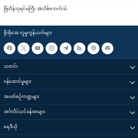
ဗြိတိန်ဘုရင်မကြီး အဲလိစ်ဇဘက်သ်
ဗွီအိုအေ လူမှုကွန်ယက်များ
သတင်း
၀န်ဆောင်မှုများ
အပတ်စဉ်ကဏ္ဍများ
အင်္ဂလိပ်သင်ခန်းစာများ
ရေဒီယို