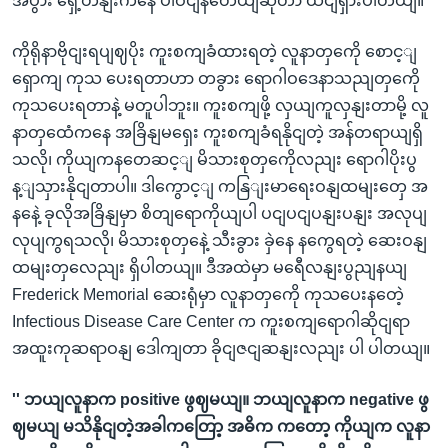
အပွား ရှေ့တနျးကနေ ပါဝငျနတေယျဆိုတာ ထငျရှားပါတယျ။
ကိုရိုနာဗိုငျးရပျဈပိုး ကူးစကျခံထားရတဲ့ လူနာတှကေို စောင့ျ
ရှောကျ ကုသ ပေးရတာဟာ တခွား ရောဂါဝဒေနာသညျတှကေို
ကုသပေးရတာနဲ့ မတူပါဘူး။ ကူးစကျဖို့ လှယျကူလှနျးတာမို့ လူ
နာတှထေံကနေ အခြိနျမရှေး ကူးစကျခံရနိုငျတဲ့ အန်တရာယျရှိ
သလို၊ ကိုယျကနတေဆင့ျ မိသားစုတှကေိုလညျး ရောဂါပိုးပွ
န့ျသှားနိုငျတာပါ။ ဒါကွောင့ျ ကနြျးမာရေးဝနျထမျးတှေ အ
နနေဲ့ ခုလိုအခြိနျမှာ စိတျရောကိုယျပါ ပငျပငျပနျးပနျး အလုပျ
လုပျကွရသလို၊ မိသားစုတှနေဲ့ သီးခွား ခှဲနေ နကွေရတဲ့ ဆေးဝနျ
ထမျးတှလေညျး ရှိပါတယျ။ ဒီအထဲမှာ မရေီလနျးပွညျနယျ
Frederick Memorial ဆေးရုံမှာ လူနာတှကေို ကုသပေးနတေဲ့
Infectious Disease Care Center က ကူးစကျရောဂါဆိုငျရာ
အထူးကုဆရာဝနျ ဒေါကျတာ ခိုငျဇငျဆနျးလညျး ပါ ပါတယျ။
'' ဘယျလူနာက positive ဖွဈမယျ။ ဘယျလူနာက negative ဖွ
ဈမယျ မသိနိုငျတဲ့အခါကတြော့ အဓိက ကတော့ ကိုယျက လူနာ