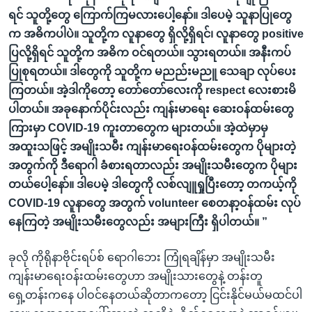
ရင် သူတို့တွေ ကြောက်ကြမလားပေါ့နော်။ ဒါပေမဲ့ သူနာပြုတွေ
က အဓိကပါပဲ။ သူတို့က လူနာတွေ ရှိလို့ရှိရင်၊ လူနာတွေ positive
ပြလို့ရှိရင် သူတို့က အဓိက ဝင်ရတယ်။ သွားရတယ်။ အနီးကပ်
ပြုစုရတယ်။ ဒါတွေကို သူတို့က မညည်းမညူ သေချာ လုပ်ပေး
ကြတယ်။ အဲ့ဒါကိုတော့ တော်တော်လေးကို respect လေးစားမိ
ပါတယ်။ အခုနောက်ပိုင်းလည်း ကျန်းမာရေး ဆေးဝန်ထမ်းတွေ
ကြားမှာ COVID-19 ကူးတာတွေက များတယ်။ အဲ့ထဲမှာမှ
အထူးသဖြင့် အမျိုးသမီး ကျန်းမာရေးဝန်ထမ်းတွေက ပိုများတဲ့
အတွက်ကို ဒီရောဂါ ခံစားရတာလည်း အမျိုးသမီးတွေက ပိုများ
တယ်ပေါ့နော်။ ဒါပေမဲ့ ဒါတွေကို လစ်လျူရှုပြီးတော့ တကယ့်ကို
COVID-19 လူနာတွေ အတွက် volunteer စေတနာ့ဝန်ထမ်း လုပ်
နေကြတဲ့ အမျိုးသမီးတွေလည်း အများကြီး ရှိပါတယ်။ ”
ခုလို ကိုရိုနာဗိုင်းရပ်စ် ရောဂါဘေး ကြုံရချိန်မှာ အမျိုးသမီး
ကျန်းမာရေးဝန်းထမ်းတွေဟာ အမျိုးသားတွေနဲ့ တန်းတူ
ရှေ့တန်းကနေ ပါဝင်နေတယ်ဆိုတာကတော့ ငြင်းနိုင်မယ်မထင်ပါ