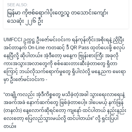
SEE ALSO:
မြန်မာ ကိုဗစ်ရောဂါပိုးတွေ့သူ တသောင်းကျော်၊
သေဆုံး ၂၂၆ ဦး
UMFCCI ဥက္ကဋ္ဌ ဦးဇော်မင်းဝင်းက ရန်ကုန်တိုင်းအစိုးရနဲ့ ညှိပြီး
အင်တာနက် On-Line ကတဆင့် ဒီ QR Pass ထုတ်ပေးဖို့ စလုပ်
နေပြီလို့ ဆိုပါတယ်။ အဲ့ဒီတော့ မနေ့က ဗြုန်းစားကြီး အခုလို
ကားအသွားအလာတွေကို စစ်ဆေးတားဆီးခဲ့တာတွေ ရှိတာ
ကြောင့် ဘယ်လိုသက်ရောက်မှုတွေ ရှိပါလဲလို့ မနေ့ညက မေးရာ
မှာ ဦးဇော်မင်းဝင်းက -
“တချို့ကလည်း အဲ့ဒီကိစ္စတွေ မသိခဲ့တဲ့အခါ သွားရေးလာရေးနဲ့
အခက်အခဲ နောက်ဆက်တွေ ဖြစ်ခဲ့တာပေါ့။ ဒါပေမယ့် နက်ဖြန်
(တနင်္လာ) နေ့လောက်ဆိုရင်တော့ ကျနော် ထင်ပါတယ် နည်းနည်း
လေးတော့ ပြေလည်သွားမယ်လို့ ထင်ပါတယ်။” လို့ ရှင်းပြပါ
တယ်။