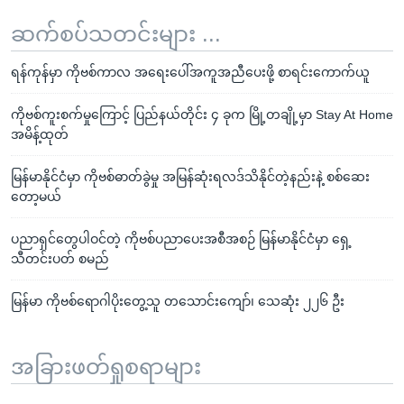
ဆက်စပ်သတင်းများ ...
ရန်ကုန်မှာ ကိုဗစ်ကာလ အရေးပေါ်အကူအညီပေးဖို့ စာရင်းကောက်ယူ
ကိုဗစ်ကူးစက်မှုကြောင့် ပြည်နယ်တိုင်း ၄ ခုက မြို့တချို့မှာ Stay At Home
အမိန့်ထုတ်
မြန်မာနိုင်ငံမှာ ကိုဗစ်ဓာတ်ခွဲမှု အမြန်ဆုံးရလဒ်သိနိုင်တဲ့နည်းနဲ့ စစ်ဆေး
တော့မယ်
ပညာရှင်တွေပါဝင်တဲ့ ကိုဗစ်ပညာပေးအစီအစဉ် မြန်မာနိုင်ငံမှာ ရှေ့
သီတင်းပတ် စမည်
မြန်မာ ကိုဗစ်ရောဂါပိုးတွေ့သူ တသောင်းကျော်၊ သေဆုံး ၂၂၆ ဦး
အခြားဖတ်ရှုစရာများ