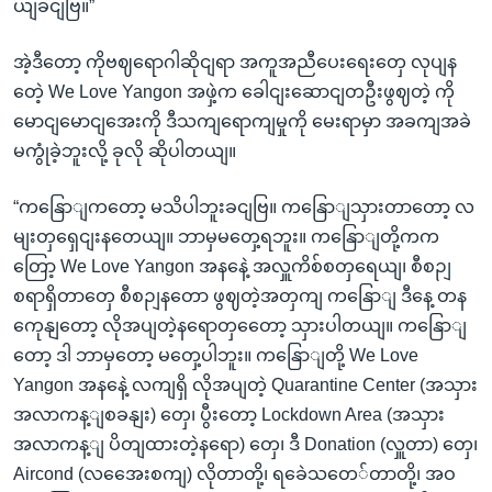
ယျခငျဗြ။”
အဲ့ဒီတော့ ကိုဗဈရောဂါဆိုငျရာ အကူအညီပေးရေးတှေ လုပျန
တေဲ့ We Love Yangon အဖှဲ့က ခေါငျးဆောငျတဦးဖွဈတဲ့ ကို
မောငျမောငျအေးကို ဒီသကျရောကျမှုကို မေးရာမှာ အခကျအခဲ
မကွုံခဲ့ဘူးလို့ ခုလို ဆိုပါတယျ။
“ကနြောျကတော့ မသိပါဘူးခငျဗြ။ ကနြောျသှားတာတော့ လ
မျးတှရှေငျးနတေယျ။ ဘာမှမတှေ့ရဘူး။ ကနြောျတို့ကက
တြော့ We Love Yangon အနနေဲ့ အလှူကိစ်စတှရေယျ၊ စီစဉျ
စရာရှိတာတှေ စီစဉျနတော ဖွဈတဲ့အတှကျ ကနြောျ ဒီနေ့ တန
ကေုနျတော့ လိုအပျတဲ့နရောတှတေော့ သှားပါတယျ။ ကနြောျ
တော့ ဒါ ဘာမှတော့ မတှေ့ပါဘူး။ ကနြောျတို့ We Love
Yangon အနနေဲ့ လကျရှိ လိုအပျတဲ့ Quarantine Center (အသှား
အလာကန့ျစခနျး) တှေ၊ ပွီးတော့ Lockdown Area (အသှား
အလာကန့ျ ပိတျထားတဲ့နရော) တှေ၊ ဒီ Donation (လှူတာ) တှေ၊
Aircond (လအေေးစကျ) လိုတာတို့၊ ရခေဲသတေ်တာတို့၊ အဝ