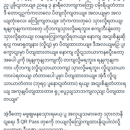
ည့ျခိုငျးတယျ။ ညနေ ၃ နာရီလောကျကတြော့ ငမိုးရိပျတံတား
ဒီ တောငျဥက်ကလာလေ ပိတျလိုကျတယျ။ အလယျမှာ အလ
ယျတုံးလေး ခလြိုကျတယျ။ ဒဂုံကကားတှပေဲ သှားလို့ရတယျ၊
ရနျကုနျကကားတှေ ဟိုဘကျသှားလို့မရဘူး။ စကျဘီးနဲ့တော့
သှားလို့ရတယျ၊ လမျးလြှောကျလို့ရတယျ။ နောကျ အငျးစိနျဆို
ရငျ ကမာရှတျနား (လှိုငျ) မှာ ပိတျထားတယျ။ ဒီအလယျမဉြျး
ကွောငျးမှာ ပိတျထားတယျ။ နောကျ လှိုငျသာယာကနပွေီးတော့
အပေါျကို (ရနျကုနျဘကျကို) တကျလို့မရဘူး။ ရနျကုနျက
ကား ဟိုဘကျ (လှိုငျသာယာဘကျ) သှားလို့မရဘူး၊ လှိုငျသာယာ
ကားပဲရတယျ၊ တံတားပေါျမှာ ပိတျထားတယျ။ အဲ့ဒီ လှိုငျ
သာယာတံတား (ဘုရင့ျနောငျတံတား) ရယျ၊ အငျးစိနျတံတားရ
ယျ အကုနျပိတျထားတာ။ ရှှပွေညျသာဘကျလညျး ပိတျထား
တယျ။”
အဲ့ဒီတော့ မဖွဈမနသှေားရမယ့ျ အလုပျသမားတှေ သှားလာနို
ငျရေး ဒီ QR Pass တှကေို ဘယျလိုလြှောကျထားနိုငျပါလဲလို့
မေးရာမှာ ဦးဇောျမငျးဝငျးက -