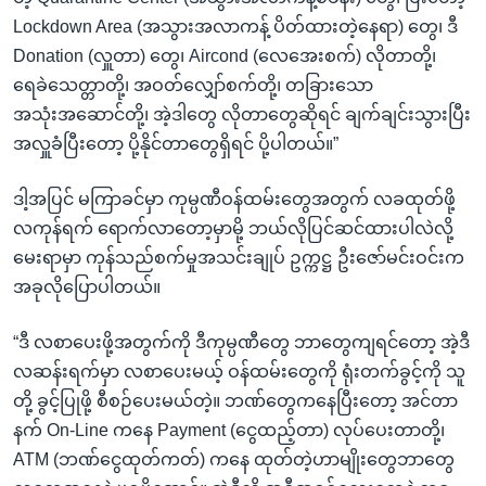
Lockdown Area (အသွားအလာကန့် ပိတ်ထားတဲ့နေရာ) တွေ၊ ဒီ
Donation (လှူတာ) တွေ၊ Aircond (လေအေးစက်) လိုတာတို့၊
ရေခဲသေတ္တာတို့၊ အဝတ်လျှော်စက်တို့၊ တခြားသော
အသုံးအဆောင်တို့၊ အဲ့ဒါတွေ လိုတာတွေဆိုရင် ချက်ချင်းသွားပြီး
အလှူခံပြီးတော့ ပို့နိုင်တာတွေရှိရင် ပို့ပါတယ်။”
ဒါ့အပြင် မကြာခင်မှာ ကုမ္ပဏီဝန်ထမ်းတွေအတွက် လခထုတ်ဖို့
လကုန်ရက် ရောက်လာတော့မှာမို့ ဘယ်လိုပြင်ဆင်ထားပါလဲလို့
မေးရာမှာ ကုန်သည်စက်မှုအသင်းချုပ် ဥက္ကဋ္ဌ ဦးဇော်မင်းဝင်းက
အခုလိုပြောပါတယ်။
“ဒီ လစာပေးဖို့အတွက်ကို ဒီကုမ္ပဏီတွေ ဘာတွေကျရင်တော့ အဲ့ဒီ
လဆန်းရက်မှာ လစာပေးမယ့် ဝန်ထမ်းတွေကို ရုံးတက်ခွင့်ကို သူ
တို့ ခွင့်ပြုဖို့ စီစဉ်ပေးမယ်တဲ့။ ဘဏ်တွေကနေပြီးတော့ အင်တာ
နက် On-Line ကနေ Payment (ငွေထည့်တာ) လုပ်ပေးတာတို့၊
ATM (ဘဏ်ငွေထုတ်ကတ်) ကနေ ထုတ်တဲ့ဟာမျိုးတွေဘာတွေ