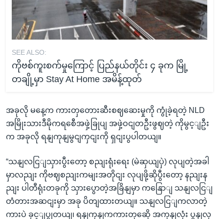
SEE ALSO:
ကိုဗစ်ကူးစက်မှုကြောင့် ပြည်နယ်တိုင်း ၄ ခုက မြို့
တချို့မှာ Stay At Home အမိန့်ထုတ်
အခုလို မနေ့က ကားတှတေားဆီးစဈဆေးမှုကို ကွုံခဲ့ရတဲ့ NLD
အမြိုးသားဒီမိုကရစေီအဖှဲ့ခြုပျ အဖှဲ့ဝငျတဦးဖွဈတဲ့ ကိုမွင့ျဦး
က အခုလို ရနျကုနျမွငျကှငျးကို ရှငျးပွပါတယျ။
“သနျလငြျသှားပွီးတော့ စညျးရုံးရေး (မဲဆှယျပှဲ) လုပျတဲ့အခါ
မှာလညျး ကိုဗဈစညျးကမျးအတိုငျး လုပျဖို့ဆိုပွီးတော့ နညျးန
ညျး ပါတီရုံးတခုကို သှားပွောတဲ့အခြိနျမှာ ကနြောျ သနျလငြျ
တံတားအဆငျးမှာ အခု ပိတျထားတယျ။ သနျလငြျကလာတဲ့
ကားပဲ ခှင့ျပွုတယျ၊ ရနျကုနျကကားတှဆေို အကုနျလုံး ပွနျလှ