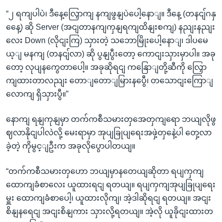
“၂ ရကျပါပဲ၊ ဒီနေ့လြှောကျ နကျဖွနျပဲပေါ့နောျ။ ဒီနေ့ (တနငျ်ဂနှ
နေေ့) ဆို Server (အငျတာနကျကှနျရကျထိနျးစကျ) နညျးနညျး
လေး Down (လိုငျးကြ) သှားတဲ့ သဘောမြိုးပေါ့နောျ၊ ဒါပမေ
ယ့ျ မနကျ (တနငျ်လာ) ဆို ပွနျပွီးတော့ ကောငျးသှားမှာပါ။ အခု
တော့ လုပျနကွေတာပေါ့။ အခုဆိုရငျ ကနြောျတို့ဆီကို လြှော
ကျထားတာလညျး တောျတောျမြားနပွေီ၊ တသောငျးကြောျ
လောကျ ရှိသှားပွီ။”
နောကျ ရနျကုနျမှာ တက်ကစီသမားတှအေတှကျရော ဘယျလိုဖွ
ဈလာနိုငျပါလဲလို့ မေးရာမှာ အုပျခြုပျရေးအဖှဲ့တှနေဲ့ပါ တှေ့လာ
ခဲ့တဲ့ ကိုမွင့ျဦးက အခုလိုပွောပါတယျ။
“တက်ကစီသမားတှဟော ဘယျမှာနတေယျဆိုတာ ရပျကှကျ
ထောကျခံစာလေး ယူထားရငျ ရတယျ။ ရပျကှကျအုပျခြုပျရေး
မှူး ထောကျခံစာပေါ့၊ ယူထားလိုကျ၊ အဲ့ဒါဆိုရငျ ရတယျ။ အငျး
စိနျနရေငျ အငျးစိနျကား သှားလို့ရတယျ။ အဲ့လို ယူခိုငျးထားတ