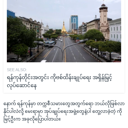
SEE ALSO:
ရန်ကုန်တိုင်းအတွင်း ကိုဗစ်ထိန်းချုပ်ရေး အရှိန်မြှင့်
လုပ်ဆောင်နေ
နောက် ရန်ကုန်မှာ တက္ကစီသမားတွေအတွက်ရော ဘယ်လိုဖြစ်လာ
နိုင်ပါလဲလို့ မေးရာမှာ အုပ်ချုပ်ရေးအဖွဲ့တွေနဲ့ပါ တွေ့လာခဲ့တဲ့ ကို
မြင့်ဦးက အခုလိုပြောပါတယ်။