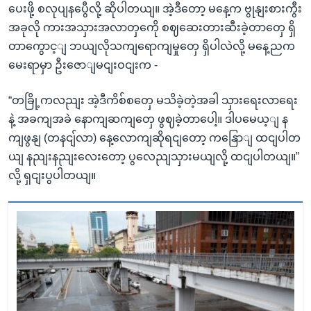
ပေးဖို့ စလုပျနပွေီလို့ ဆိုပါတယျ။ အဲ့ဒီတော့ မနေ့က ဗွုနျးစားကွီး
အခုလို ကားအသှားအလာတှကေို စဈဆေးတားဆီးခဲ့တာတှေ ရှိ
တာကွောင့ျ ဘယျလိုသကျရောကျမှုတှေ ရှိပါလဲလို့ မနေ့ညက
မေးရာမှာ ဦးဇောျမငျးဝငျးက -
“တခြို့ကလညျး အဲ့ဒီကိစ်စတှေ မသိခဲ့တဲ့အခါ သှားရေးလာရေး
နဲ့ အခကျအခဲ နောကျဆကျတှေ ဖွဈခဲ့တာပေါ့။ ဒါပမေယ့ျ န
ကျဖွနျ (တနငျ်လာ) နေ့လောကျဆိုရငျတော့ ကနြောျ ထငျပါတ
ယျ နညျးနညျးလေးတော့ ပွလေညျသှားမယျလို့ ထငျပါတယျ။”
လို့ ရှငျးပွပါတယျ။