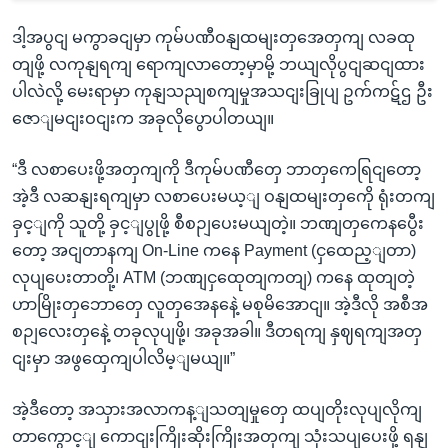
ဒါ့အပွငျ မကွာခငျမှာ ကုမ်ပဏီဝနျထမျးတှအေတှကျ လခထု
တျဖို့ လကုနျရကျ ရောကျလာတော့မှာမို့ ဘယျလိုပွငျဆငျထား
ပါလဲလို့ မေးရာမှာ ကုနျသညျစကျမှုအသငျးခြုပျ ဥက်ကဋ်ဌ ဦး
ဇောျမငျးဝငျးက အခုလိုပွောပါတယျ။
“ဒီ လစာပေးဖို့အတှကျကို ဒီကုမ်ပဏီတှေ ဘာတှကေရြငျတော့
အဲ့ဒီ လဆနျးရကျမှာ လစာပေးမယ့ျ ဝနျထမျးတှကေို ရုံးတကျ
ခှင့ျကို သူတို့ ခှင့ျပွုဖို့ စီစဉျပေးမယျတဲ့။ ဘဏျတှကေနပွေီး
တော့ အငျတာနကျ On-Line ကနေ Payment (ငှထေည့ျတာ)
လုပျပေးတာတို့၊ ATM (ဘဏျငှထေုတျကတျ) ကနေ ထုတျတဲ့
ဟာမြိုးတှဘောတှေ လူတှအေနနေဲ့ မစုမိအောငျ။ အဲ့ဒီလို အစီအ
စဉျလေးတှနေဲ့ တခုလုပျဖို့၊ အခုအခါ။ ဒီတရကျ နှဈရကျအတှ
ငျးမှာ အဖွထှေကျပါလိမ့ျမယျ။”
အဲ့ဒီတော့ အသှားအလာကန့ျသတျမှုတှေ ထပျတိုးလုပျလိုကျ
တာကွောင့ျ ကောငျးကြိုးဆိုးကြိုးအတှကျ သုံးသပျပေးဖို့ ရနျ