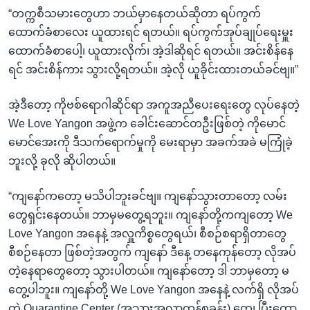
“တက္ကစီသမားတွေဟာ ဘယ်မှာနေတယ်ဆိုတာ ရပ်ကွက်
ထောက်ခံစာလေး ယူထားရင် ရတယ်။ ရပ်ကွက်အုပ်ချုပ်ရေးမှူး
ထောက်ခံစာပေါ့၊ ယူထားလိုက်၊ အဲ့ဒါဆိုရင် ရတယ်။ အင်းစိန်နေ
ရင် အင်းစိန်ကား သွားလို့ရတယ်။ အဲ့လို ယူခိုင်းထားတယ်ခင်ဗျ။”
အဲ့ဒီတော့ ကိုဗစ်ရောဂါဆိုင်ရာ အကူအညီပေးရေးတွေ လုပ်နေတဲ့
We Love Yangon အဖွဲ့က ခေါင်းဆောင်တဦးဖြစ်တဲ့ ကိုမောင်
မောင်အေးကို ဒီသက်ရောက်မှုကို မေးရာမှာ အခက်အခဲ မကြုံခဲ့
ဘူးလို့ ခုလို ဆိုပါတယ်။
“ကျနော်ကတော့ မသိပါဘူးခင်ဗျ။ ကျနော်သွားတာတော့ လမ်း
တွေရှင်းနေတယ်။ ဘာမှမတွေ့ရဘူး။ ကျနော်တို့ကကျတော့ We
Love Yangon အနေနဲ့ အလှူကိစ္စတွေရယ်၊ စီစဉ်စရာရှိတာတွေ
စီစဉ်နေတာ ဖြစ်တဲ့အတွက် ကျနော် ဒီနေ့ တနေကုန်တော့ လိုအပ်
တဲ့နေရာတွေတော့ သွားပါတယ်။ ကျနော်တော့ ဒါ ဘာမှတော့ မ
တွေ့ပါဘူး။ ကျနော်တို့ We Love Yangon အနေနဲ့ လက်ရှိ လိုအပ်
တဲ့ Quarantine Center (အသွားအလာကန့်စခန်း) တွေ၊ ပြီးတော့