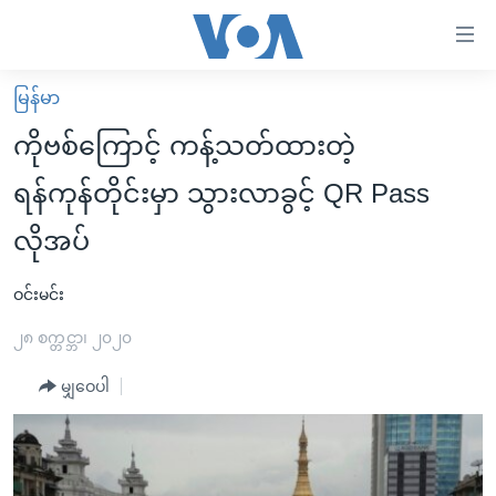
သုံး
ရ
လွယ်ကူ
မြန်မာ
မူလစာမျက်နှာ
စေ
ကိုဗစ်ကြောင့် ကန့်သတ်ထားတဲ့
မြန်မာ
သည့်
ရန်ကုန်တိုင်းမှာ သွားလာခွင့် QR Pass
ကမ္ဘာ့သတင်းများ
Link
လိုအပ်
ဗွီဒီယို
နိုင်ငံတကာ
များ
သတင်းလွတ်လပ်ခွင့်
အမေရိကန်
ပင်မ
ဝင်းမင်း
ရပ်ဝန်းတခု လမ်းတခု အလွန်
တရုတ်
အကြောင်းအရာ
၂၈ စက္တင္ဘာ၊ ၂၀၂၀
သို့
အင်္ဂလိပ်စာလေ့လာမယ်
အစ္စရေး-ပါလက်စတိုင်း
ကျော်
မျှဝေပါ
အပတ်စဉ်ကဏ္ဍများ
အမေရိကန်သုံးအီဒီယံ
ကြည့်
ရေဒီယိုနှင့်ရုပ်သံ အချက်အလက်များ
မကြေးမုံရဲ့ အင်္ဂလိပ်စာ
ရေဒီယို
ရန်
ပင်မ
ရေဒီယို/တီဗွီအစီအစဉ်
ရုပ်ရှင်ထဲက အင်္ဂလိပ်စာ
တီဗွီ