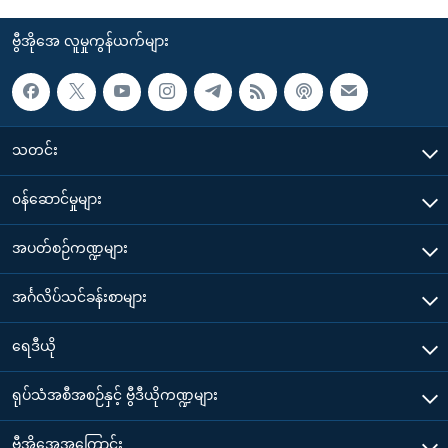
ဗွီအိုအေ လူမှုကွန်ယက်များ
သတင်း
၀န်ဆောင်မှုများ
အပတ်စဉ်ကဏ္ဍများ
အင်္ဂလိပ်သင်ခန်းစာများ
ရေဒီယို
ရုပ်သံအစီအစဉ်နှင့် ဗွီဒီယိုကဏ္ဍများ
ဗွီအိုအေအကြောင်း