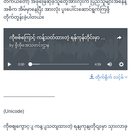
တကယ်တော့ အခုဖြေဆိုခဲ့သူတွေအားလုံးက ပြည်သူများအနေနဲ့
အဓိက အိမ်မှာနေပြီး အားလုံး ပူးပေါင်းဆောင်ရွက်ကြဖို့
တိုက်တွန်းခဲ့ပါတယ်။
ကိုဗစ်ကြောင့် ကန့်သတ်ထားတဲ့ ရန်ကုန်တိုင်းမှာ သွားလာခွင့် QR Pass လိုအပ်
by
ဗွီအိုအေသတင်းဌာန
No media source currently available
0:00
4:59
တိုက်ရိုက် လင့်ခ်
-----------------------------------
(Unicode)
ကိုဗဈကွောင့ျ ကန့ျသတျထားတဲ့ ရနျကုနျတိုငျးမှာ သှားလာခှ