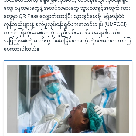
တွေ၊ ဝန်ထမ်းတွေနဲ့ အလုပ်သမားတွေ သွားလာခွင့်အတွက် ကား
တွေမှာ QR Pass လျှောက်ထားပြီး သွားခွင့်ပေးဖို့ မြန်မာနိုင်ငံ
ကုန်သည်များနဲ့ စက်မှုလုပ်ငန်းရှင်များအသင်းချုပ် (UMFCCI)
က ရန်ကုန်တိုင်းအစိုးရကို ကူညီလုပ်ဆောင်ပေးနေပါတယ်။
အပြည့်အစုံကို ဆက်သွယ်မေးမြန်းထားတဲ့ ကိုဝင်းမင်းက တင်ပြ
ပေးထားပါတယ်။