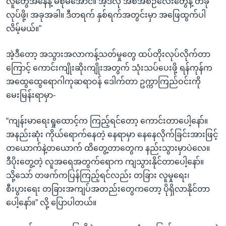
လူတွေအနေနဲ့ မစုမိအောင်။ အဲ့ဒီလို အစီအစဉ်လေးတွေနဲ့ တခု
လုပ်ဖို့၊ အခုအခါ။ ဒီတရက် နှစ်ရက်အတွင်းမှာ အဖြေထွက်ပါ
လိမ့်မယ်။”
အဲ့ဒီတော့ အသွားအလာကန့်သတ်မှုတွေ ထပ်တိုးလုပ်လိုက်တာ
ကြောင့် ကောင်းကျိုးဆိုးကျိုးအတွက် သုံးသပ်ပေးဖို့ ရန်ကုန်က
အထွေထွေရောဂါကုဆရာဝန် ဒေါက်တာ ဥက္ကာကြည်ဝင်းကို
မေးမြန်းရာမှာ-
“ကျန်းမာရေးရှုထောင့်က ကြည့်ရင်တော့ ကောင်းတာပေါ့နော်။
အနည်းဆုံး ကိုယ်ရောက်နေတဲ့ နေရာမှာ နေနေလိုက်ခြင်းအားဖြင့်
တယောက်နဲ့တယောက် ထိတွေ့တာတွေက နည်းသွားမှာပဲလေ။
ဒီပိုးတွေ့တဲ့ လူအရေအတွက်ရောက ကျသွားနိုင်တာပေါ့နော်။
သို့သော် တဖက်ကပြန်ကြည့်ရင်လည်း တခြား လူမှုရေး၊
စီးပွားရေး တခြားအကျပ်အတည်းတွေကတော့ ပိုရှိလာနိုင်တာ
ပေါ့နော်။” လို့ ပြောပါတယ်။