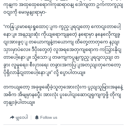
ကုနျက အထှထှေရေောဂါကုဆရာဝနျ ဒေါကျတာ ဥက်ကာကွညျ
ဝငျးကို မေးမွနျးရာမှာ-
“ကနြျးမာရေးရှုထောင့ျက ကွည့ျရငျတော့ ကောငျးတာပေါ့
နောျ။ အနညျးဆုံး ကိုယျရောကျနတေဲ့ နရောမှာ နနေလေိုကျခွ
ငျးအားဖွင့ျ တယောကျနဲ့တယောကျ ထိတှေ့တာတှကေ နညျး
သှားမှာပဲလေ။ ဒီပိုးတှေ့တဲ့ လူအရအေတှကျရောက ကသြှားနိုငျ
တာပေါ့နောျ။ သို့သောျ တဖကျကပွနျကွည့ျရငျလညျး တ
ခွား လူမှုရေး၊ စီးပှားရေး တခွားအကပြျအတညျးတှကေတော့
ပိုရှိလာနိုငျတာပေါ့နောျ။” လို့ ပွောပါတယျ။
တကယျတော့ အခုဖွဆေိုခဲ့သူတှအေားလုံးက ပွညျသူမြားအနနေဲ့
အဓိက အိမျမှာနပွေီး အားလုံး ပူးပေါငျးဆောငျရှကျကွဖို့ တိုကျ
တှနျးခဲ့ပါတယျ။
မျှဝေပါ
Follow us