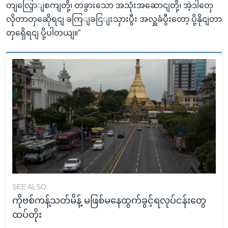
တျလြှောျစကျတို့၊ တခွားသော အသုံးအဆောငျတို့၊ အဲ့ဒါတှေ
လိုတာတှဆေိုရငျ ခကြျခငြျးသှားပွီး အလှူခံပွီးတော့ ပို့နိုငျတာ
တှရှေိရငျ ပို့ပါတယျ။”
SEE ALSO:
ကိုဗစ်ကန့်သတ်မိန့် မဖြစ်မနေထွက်ခွင့်ရလုပ်ငန်းတွေ
ထပ်တိုး