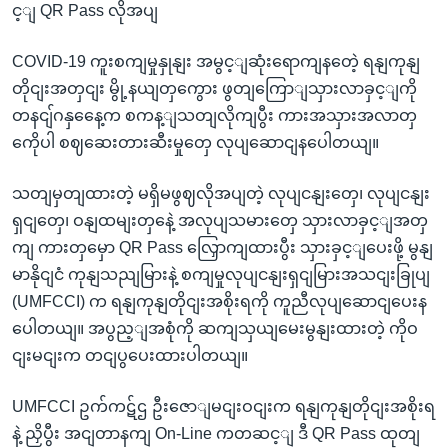
င့ျ QR Pass လိုအပျ
COVID-19 ကူးစကျမှုနှုနျး အမွင့ျဆုံးရောကျနတေဲ့ ရနျကုနျ
တိုငျးအတှငျး မွို့နယျတှကွေား ဖွတျကြောျသှားလာခှင့ျကို
တနငျ်ဂနှနေေ့က စကန့ျသတျလိုကျပွီး ကားအသှားအလာတှ
ကေိုပါ စဈဆေးတားဆီးမှုတှေ လုပျဆောငျနပေါတယျ။
သတျမှတျထားတဲ့ မရှိမဖွဈလိုအပျတဲ့ လုပျငနျးတှေ၊ လုပျငနျး
ရှငျတှေ၊ ဝနျထမျးတှနေဲ့ အလုပျသမားတှေ သှားလာခှင့ျအတှ
ကျ ကားတှမှော QR Pass လြှောကျထားပွီး သှားခှင့ျပေးဖို့ မွနျ
မာနိုငျငံ ကုနျသညျမြားနဲ့ စကျမှုလုပျငနျးရှငျမြားအသငျးခြုပျ
(UMFCCI) က ရနျကုနျတိုငျးအစိုးရကို ကူညီလုပျဆောငျပေးန
ပေါတယျ။ အပွည့ျအစုံကို ဆကျသှယျမေးမွနျးထားတဲ့ ကိုဝ
ငျးမငျးက တငျပွပေးထားပါတယျ။
UMFCCI ဥက်ကဋ်ဌ ဦးဇောျမငျးဝငျးက ရနျကုနျတိုငျးအစိုးရ
နဲ့ ညှိပွီး အငျတာနကျ On-Line ကတဆင့ျ ဒီ QR Pass ထုတျ