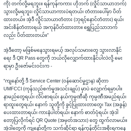
ကို) တက်လို့မရဘူး။ ရန်ကုန်ကကား ဟိုဘက် (လှိုင်သာယာဘက်)
သွားလို့မရဘူး၊ လှိုင်သာယာကားပဲရတယ်၊ တံတားပေါ်မှာ ပိတ်
ထားတယ်။ အဲ့ဒီ လှိုင်သာယာတံတား (ဘုရင့်နောင်တံတား) ရယ်၊
အင်းစိန်တံတားရယ် အကုန်ပိတ်ထားတာ။ ရွှေပြည်သာဘက်
လည်း ပိတ်ထားတယ်။”
အဲ့ဒီတော့ မဖြစ်မနေသွားရမယ့် အလုပ်သမားတွေ သွားလာနိုင်
ရေး ဒီ QR Pass တွေကို ဘယ်လိုလျှောက်ထားနိုင်ပါလဲလို့ မေး
ရာမှာ ဦးဇော်မင်းဝင်းက -
“ကျနော်တို့ ဒီ Service Center (ဝန်ဆောင်မှုဌာန) ဆိုတာ
UMFCCI (ကုန်သည်စက်မှုအသင်းချုပ်) မှာပဲ လျှောက်ရမှာပါ။
နာမည်တွေရယ်၊ လိပ်စာရယ်၊ နယ်ကုမ္ပဏီဆို ကုမ္ပဏီအမည်ရယ်၊
ရာထူးတွေရယ်၊ နောက် သူတို့ကို ခွင့်ပြုထားတာတွေ၊ Tax (အခွန်)
ပေးထားတာရယ်၊ ကားနံပါတ်ရယ်၊ နောက် ဓာတ်ပုံရယ်၊ အဲ့ဒါ
တော့ပြလိုက်ရင် QR Quote (အမှတ်အသား) တွေ ထွက်လာမယ်။
အဲ့ဒါတွေကို ကျနော်တို့က သက်ဆိုင်ရာ ရန်ကုန်တိုင်းအစိုးရကနေ