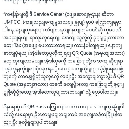
“ကနြောျတို့ ဒီ Service Center (ဝနျဆောငျမှုဌာန) ဆိုတာ
UMFCCI (ကုနျသညျစကျမှုအသငျးခြုပျ) မှာပဲ လြှောကျရမှာ
ပါ။ နာမညျတှရေယျ၊ လိပျစာရယျ၊ နယျကုမ်ပဏီဆို ကုမ်ပဏီ
အမညျရယျ၊ ရာထူးတှရေယျ၊ နောကျ သူတို့ကို ခှင့ျပွုထားတာ
တှေ၊ Tax (အခှနျ) ပေးထားတာရယျ၊ ကားနံပါတျရယျ၊ နောကျ
ဓာတျပုံရယျ၊ အဲ့ဒါတော့ပွလိုကျရငျ QR Quote (အမှတျအသား)
တှေ ထှကျလာမယျ။ အဲ့ဒါတှကေို ကနြောျတို့က သကျဆိုငျရာ
ရနျကုနျတိုငျးအစိုးရကနပွေီးတော့ သကျဆိုငျရာ လုံခွုံရေးအဖှဲ့
တှကေို တာဝနျရှိတဲ့သူတှကေို လှမျးပွီး အကွောငျးကွားပွီး ဒီ QR
Quote (အမှတျအသား) တှကေို ဖတျပွီးတော့ ကနြောျတို့ ခှင့ျ
ပွုဖို့ဆိုပွီးတော့ အဲ့ဒါလေးလုပျထားတယျ။” လို့ ပွောပါတယျ။
ဒီနရောမှာ ဒီ QR Pass လြှောကျတာက ဘယျလောကျကွာနိုငျပါ
လဲလို့ မေးရာမှာ ဦးဇောျမငျးဝငျးကပဲ အခကျအခဲတခြို့ပါထ
ည့ျပွီး ခုလိုရှငျးပွပါတယျ။