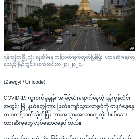
အ
သုတပဒေသာ အင်္ဂလိပ်စာ
ညွန်း
Learning English
စာမျက်နှာ
သို့
ဗွီအိုအေ လူမှုကွန်ယက်များ
ကျော်
ကြည့်
ရန်
ဘာသာစကားများ
ရန်ကုန်တမြို့လုံး နေအိမ်နေ ကန့်သတ်ချက်ထုတ်ပြန်ပြီး၊ ပထမဆုံးနေ့တွေ့
ရှာဖွေ
ရသည့် မြင်ကွင်း။ (စက်တင်ဘာ ၂၁၊ ၂၀၂၀)
ရန်
နေရာ
(Zawgyi / Unicode)
သို့
ကျော်
COVID-19 ကူးစက်မှုနှုန်း အမြင့်ဆုံးရောက်နေတဲ့ ရန်ကုန်တိုင်း
ရန်
အတွင်း မြို့နယ်တွေကြား ဖြတ်ကျော်သွားလာခွင့်ကို တနင်္ဂနွေနေ့
က စကန့်သတ်လိုက်ပြီး ကားအသွားအလာတွေကိုပါ စစ်ဆေး
တားဆီးမှုတွေ လုပ်ဆောင်နေပါတယ်။
သတ်မှတ်ထားတဲ့ မရှိမဖြစ်လိုအပ်တဲ့ လုပ်ငန်းတွေ၊ လုပ်ငန်းရှင်