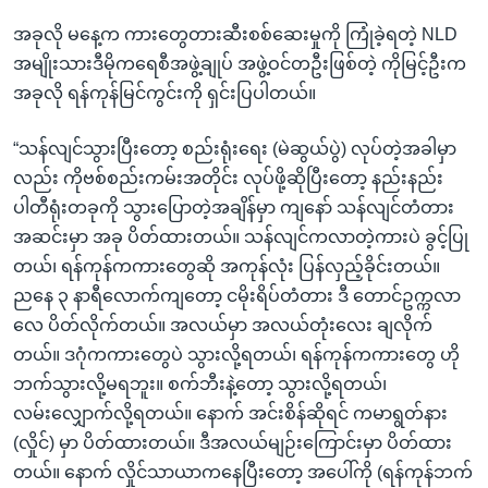
အခုလို မနေ့က ကားတွေတားဆီးစစ်ဆေးမှုကို ကြုံခဲ့ရတဲ့ NLD
အမျိုးသားဒီမိုကရေစီအဖွဲ့ချုပ် အဖွဲ့ဝင်တဦးဖြစ်တဲ့ ကိုမြင့်ဦးက
အခုလို ရန်ကုန်မြင်ကွင်းကို ရှင်းပြပါတယ်။
“သန်လျင်သွားပြီးတော့ စည်းရုံးရေး (မဲဆွယ်ပွဲ) လုပ်တဲ့အခါမှာ
လည်း ကိုဗစ်စည်းကမ်းအတိုင်း လုပ်ဖို့ဆိုပြီးတော့ နည်းနည်း
ပါတီရုံးတခုကို သွားပြောတဲ့အချိန်မှာ ကျနော် သန်လျင်တံတား
အဆင်းမှာ အခု ပိတ်ထားတယ်။ သန်လျင်ကလာတဲ့ကားပဲ ခွင့်ပြု
တယ်၊ ရန်ကုန်ကကားတွေဆို အကုန်လုံး ပြန်လှည့်ခိုင်းတယ်။
ညနေ ၃ နာရီလောက်ကျတော့ ငမိုးရိပ်တံတား ဒီ တောင်ဥက္ကလာ
လေ ပိတ်လိုက်တယ်။ အလယ်မှာ အလယ်တုံးလေး ချလိုက်
တယ်။ ဒဂုံကကားတွေပဲ သွားလို့ရတယ်၊ ရန်ကုန်ကကားတွေ ဟို
ဘက်သွားလို့မရဘူး။ စက်ဘီးနဲ့တော့ သွားလို့ရတယ်၊
လမ်းလျှောက်လို့ရတယ်။ နောက် အင်းစိန်ဆိုရင် ကမာရွတ်နား
(လှိုင်) မှာ ပိတ်ထားတယ်။ ဒီအလယ်မျဉ်းကြောင်းမှာ ပိတ်ထား
တယ်။ နောက် လှိုင်သာယာကနေပြီးတော့ အပေါ်ကို (ရန်ကုန်ဘက်