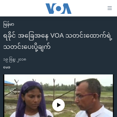
သုံး
ရ
လွယ်ကူ
မြန်မာ
မူလစာမျက်နှာ
စေ
ရခိုင် အခြေအနေ VOA သတင်းထောက်ရဲ့
မြန်မာ
သည့်
သတင်းပေးပို့ချက်
ကမ္ဘာ့သတင်းများ
Link
ဗွီဒီယို
နိုင်ငံတကာ
များ
၁၉ ဇြန္၊ ၂၀၁၈
သတင်းလွတ်လပ်ခွင့်
အမေရိကန်
မေခ
ပင်မ
ရပ်ဝန်းတခု လမ်းတခု အလွန်
တရုတ်
အကြောင်းအရာ
သို့
အင်္ဂလိပ်စာလေ့လာမယ်
အစ္စရေး-ပါလက်စတိုင်း
ကျော်
အပတ်စဉ်ကဏ္ဍများ
အမေရိကန်သုံးအီဒီယံ
ကြည့်
ရေဒီယိုနှင့်ရုပ်သံ အချက်အလက်များ
မကြေးမုံရဲ့ အင်္ဂလိပ်စာ
ရေဒီယို
ရန်
No media source currently available
ပင်မ
ရေဒီယို/တီဗွီအစီအစဉ်
ရုပ်ရှင်ထဲက အင်္ဂလိပ်စာ
တီဗွီ