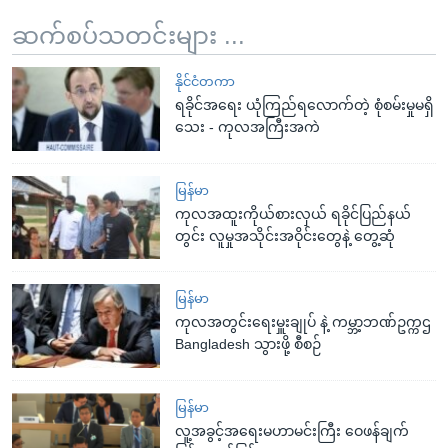
ဆက်စပ်သတင်းများ ...
နိုင်ငံတကာ
ရခိုင်အရေး ယုံကြည်ရလောက်တဲ့ စုံစမ်းမှုမရှိ
သေး - ကုလအကြီးအကဲ
မြန်မာ
ကုလအထူးကိုယ်စားလှယ် ရခိုင်ပြည်နယ်
တွင်း လူမှုအသိုင်းအဝိုင်းတွေနဲ့ တွေ့ဆုံ
မြန်မာ
ကုလအတွင်းရေးမှူးချုပ် နဲ့ ကမ္ဘာ့ဘဏ်ဥက္ကဌ
Bangladesh သွားဖို့ စီစဉ်
မြန်မာ
လူ့အခွင့်အရေးမဟာမင်းကြီး ဝေဖန်ချက်