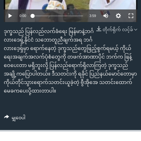
အ
သုတပဒေသာ အင်္ဂလိပ်စာ
ညွန်း
Learning English
0:00
3:59
စာမျက်နှာ
သို့
ဗွီအိုအေ လူမှုကွန်ယက်များ
တိုက်ရိုက် လင့်ခ်
ဒုက္ခသည် ပြန်လည်လက်ခံရေး မြန်မာနဲ့ဘင်္ဂ
ကျော်
လားဒေရှ့်နိုင်ငံ သဘောတူညီချက်အရ ဘင်္ဂ
ကြည့်
လားဒေ့ရှ်မှာ ရောက်နေတဲ့ ဒုက္ခသည်တွေဖြည့်စွက်ရမယ့် ကိုယ်
ရန်
ရေးအချက်အလက်ပုံစံတွေကို တဖက်အာဏာပိုင် ဘက်က ဖြန့်
ဘာသာစကားများ
ရှာဖွေ
ဝေပေးတာ မရှိဘူးလို့ ပြန်လည်ရောက်ရှိလာကြတဲ့ ဒုက္ခသည်
ရန်
အချို့ကပြောပါတယ်။ ဒီသတင်းကို ရခိုင် ပြည်နယ်မောင်တောမှာ
နေရာ
ကိုယ်တိုင်သွားရောက်သတင်းယူခဲ့တဲ့ ဗွီအိုအေ သတင်းထောက်
သို့
မေခကပေးပို့ထားတာပါ။
ကျော်
ရန်
မျှဝေပါ