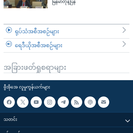
မြန်မာတုန့်ပြန်
ရုပ်သံအစီအစဉ်များ
ရေဒီယိုအစီအစဉ်များ
အခြားဖတ်ရှုစရာများ
ဗွီအိုအေ လူမှုကွန်ယက်များ
သတင်း