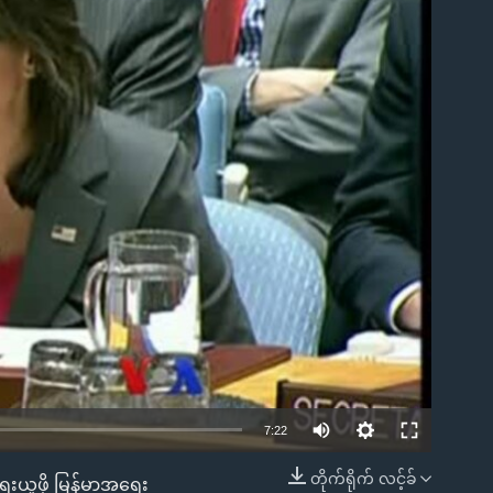
ble
7:22
တိုက်ရိုက် လင့်ခ်
းယူဖို့ မြန်မာ့အရေး
EMBED