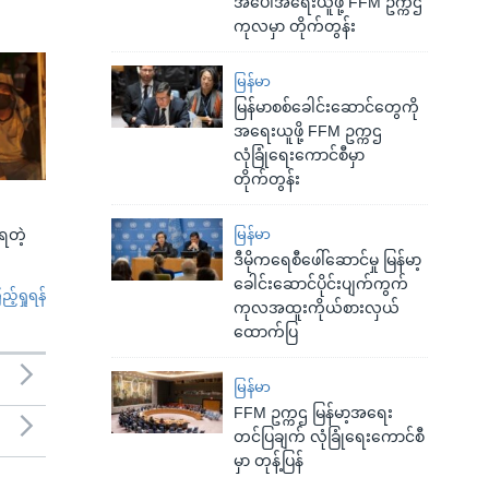
အပေါ်အရေးယူဖို့ FFM ဥက္ကဌ
ကုလမှာ တိုက်တွန်း
မြန်မာ
မြန်မာစစ်ခေါင်းဆောင်တွေကို
အရေးယူဖို့ FFM ဥက္ကဌ
လုံခြုံရေးကောင်စီမှာ
တိုက်တွန်း
မြန်မာ
်ရတဲ့
ဒီမိုကရေစီဖေါ်ဆောင်မှု မြန်မာ့
ခေါင်းဆောင်ပိုင်းပျက်ကွက်
်ရှုရန်
ကုလအထူးကိုယ်စားလှယ်
ထောက်ပြ
မြန်မာ
FFM ဥက္ကဌ မြန်မာ့အရေး
တင်ပြချက် လုံခြုံရေးကောင်စီ
မှာ တုန့်ပြန်