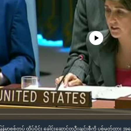
No media source currently availa
ြန်မာစစ်တပ် ထိပ်ပိုင်း ခေါင်းဆောင်တဦးချင်းစီကို ပစ်မှတ်ထား အရေ