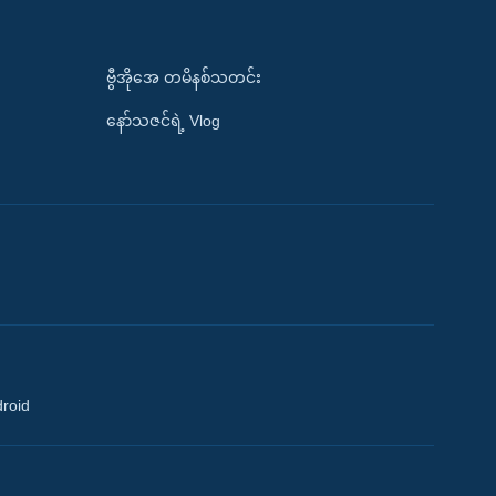
ဗွီအိုအေ တမိနစ်သတင်း
နော်သဇင်ရဲ့ Vlog
droid