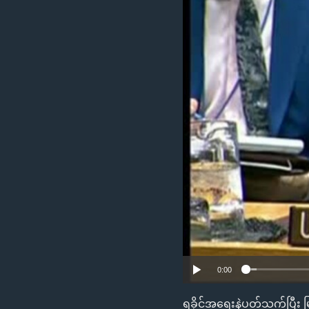
သုတပဒေသာ အင်္ဂလိပ်စာ
အ
ညွန်း
စာမျက်နှာ
သို့
ကျော်
ကြည့်
ရန်
ရှာဖွေ
ရန်
နေရာ
သို့
ကျော်
ရန်
0:00
ရခိုင်အရေးနဲ့ပတ်သက်ပြီး မ