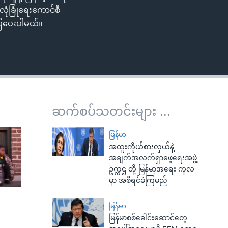
ုံခြုံရေးကောင်စီ
ပြပေးပါမယ်။
ဆက်စပ်သတင်းများ ...
မြန်မာ
အထူးကိုယ်စားလှယ်နဲ့
အချက်အလက်ရှာဖွေရေးအဖွဲ့
ဥက္ကဌ တို့ မြန်မာ့အရေး ကုလ
မှာ အစီရင်ခံကြမည်
မြန်မာ
မြန်မာစစ်ခေါင်းဆောင်တွေ