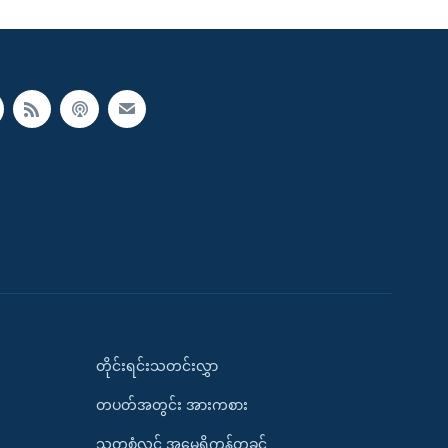
တိုင်းရင်းသတင်းလွှာ
တပတ်အတွင်း အားကစား
သုတစုံလင် အမေရိကန်တခွင်