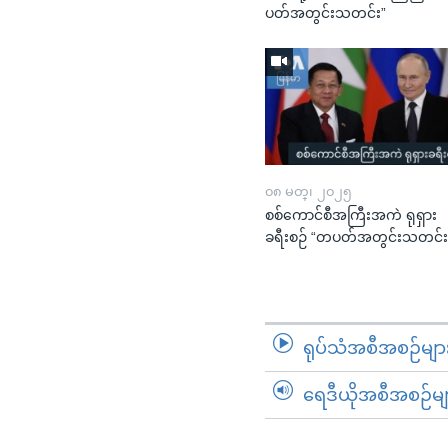
ပတ်အတွင်းသတင်း”
၀၈ မတ္၊ ၂၀၂၅
စစ်ကောင်စီအကြီးအကဲ ရုရှား
ခရီးစဉ် “တပတ်အတွင်းသတင်း
ရုပ်သံအစီအစဉ်မျာ
ရေဒီယိုအစီအစဉ်မျ