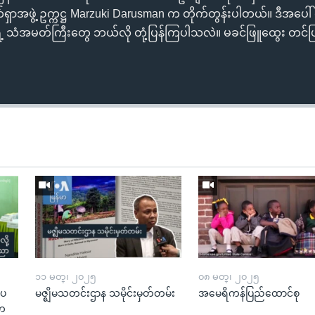
အဖွဲ့ ဥက္ကဋ္ဌ Marzuki Darusman က တိုက်တွန်းပါတယ်။ ဒီအပေါ် လ
ွေရဲ့ သံအမတ်ကြီးတွေ ဘယ်လို တုံ့ပြန်ကြပါသလဲ။ မခင်ဖြူထွေး တင်
၁၁ မတ္၊ ၂၀၂၅
၀၈ မတ္၊ ၂၀၂၅
းပ
မဇ္ဈိမသတင်းဌာန သမိုင်းမှတ်တမ်း
အမေရိကန်ပြည်ထောင်စု
“တ