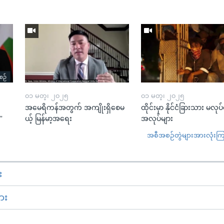
၀၁ မတ္၊ ၂၀၂၅
၀၁ မတ္၊ ၂၀၂၅
အမေရိကန်အတွက် အကျိုးရှိစေမ
ထိုင်းမှာ နိုင်ငံခြားသား မလုပ
”
ယ့် မြန်မာ့အရေး
အလုပ်များ
အစီအစဉ်တွဲများအားလုံးကြည့
း
ား