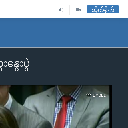
တိုက်ရိုက်
နွေးပွဲ
EMBED