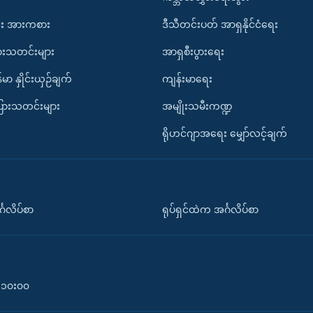
း အားကစား
ဒီသီတင်းပတ် အာရှနိုင်ငံရေး
ားသတင်းများ
အာရှစီးပွားရေး
်မာ နှိုင်းယှဉ်ချက်
ကျန်းမာရေး
ပြားသတင်းများ
အမျိုးသမီးကဏ္ဍ
ရိုဟင်ဂျာအရေး မျှော်လင့်ချက်
်္ဂလိပ်စာ
ရုပ်ရှင်ထဲက အင်္ဂလိပ်စာ
၀-၁၀း၀၀