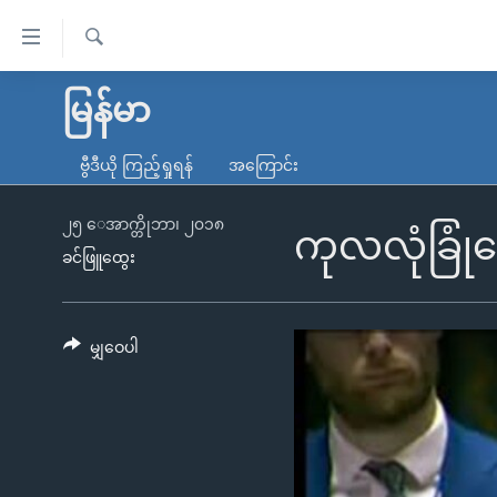
သုံး
ရ
ရှာဖွေ
လွယ်ကူ
မူလစာမျက်နှာ
မြန်မာ
ရ
စေ
မြန်မာ
လာ
ဗွီဒီယို ကြည့်ရှုရန်
အကြောင်း
သည့်
ဒ်
ကမ္ဘာ့သတင်းများ
Link
ဗွီဒီယို
နိုင်ငံတကာ
၂၅ ေအာက္တိုဘာ၊ ၂၀၁၈
ကုလလုံခြုံ
များ
ခင်ဖြူထွေး
သတင်းလွတ်လပ်ခွင့်
အမေရိကန်
ပင်မ
ရပ်ဝန်းတခု လမ်းတခု အလွန်
တရုတ်
အကြောင်းအရာ
အင်္ဂလိပ်စာလေ့လာမယ်
အစ္စရေး-ပါလက်စတိုင်း
မျှဝေပါ
သို့
အပတ်စဉ်ကဏ္ဍများ
အမေရိကန်သုံးအီဒီယံ
ကျော်
ကြည့်
ရေဒီယိုနှင့်ရုပ်သံ အချက်အလက်များ
မကြေးမုံရဲ့ အင်္ဂလိပ်စာ
ရေဒီယို
ရန်
ရေဒီယို/တီဗွီအစီအစဉ်
ရုပ်ရှင်ထဲက အင်္ဂလိပ်စာ
တီဗွီ
ပင်မ