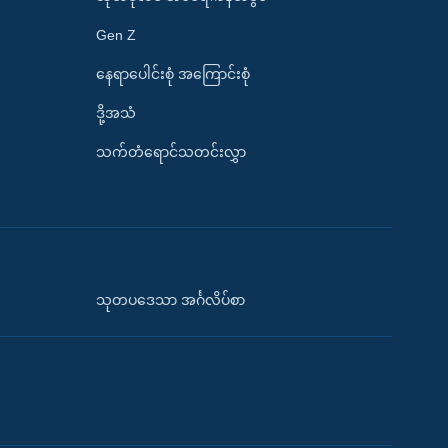
Gen Z
နေရာပေါင်းစုံ အကြောင်းစုံ
ဒို့အသံ
သက်တံရောင်သတင်းလွှာ
သုတပဒေသာ အင်္ဂလိပ်စာ