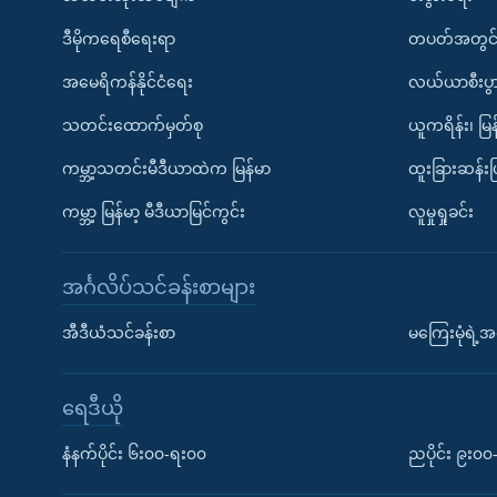
ဒီမိုကရေစီရေးရာ
တပတ်အတွင်
အမေရိကန်နိုင်ငံရေး
လယ်ယာစီးပွ
သတင်းထောက်မှတ်စု
ယူကရိန်း၊ မြန
ကမ္ဘာ့သတင်းမီဒီယာထဲက မြန်မာ
ထူးခြားဆန်း
ကမ္ဘာ့ မြန်မာ့ မီဒီယာမြင်ကွင်း
လူမှုရှုခင်း
အင်္ဂလိပ်သင်ခန်းစာများ
အီဒီယံသင်ခန်းစာ
မကြေးမုံရဲ့အင
ရေဒီယို
နံနက်ပိုင်း ၆း၀၀-ရး၀၀
ညပိုင်း ၉း၀