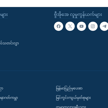
ုများ
ဗွီအိုအေ လူမှုကွန်ယက်များ
းလ်သတင်းလွှာ
ပညာ
မြန်မာပြည်မှပေးစာ
အနာဂတ်ကမ္ဘာ
မြင်ကွင်းကျယ်မှတ်စုများ
ကမ္ဘာတလွှားခရီးသွား