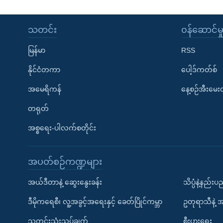
သတင်း
၀န်ဆောင်မှ
မြန်မာ
RSS
နိုင်ငံတကာ
ပေါ့ဒ်ကတ်စ်
အမေရိကန်
နေ့စဉ်အီးမေ
တရုတ်
အစ္စရေး-ပါလက်စတိုင်း
အပတ်စဉ်ကဏ္ဍများ
အယ်ဒီတာနဲ့ ဆွေးနွေးခန်း
သိပ္ပံနဲ့နည်း
ဒီမိုကရေစီ၊ လူ့အခွင့်အရေးနှင့် ခေတ်ပြိုင်ကမ္ဘာ
ဥတုရာသီနဲ့ 
သတင်းသုံးသပ်ချက်
စီးပွားရေး