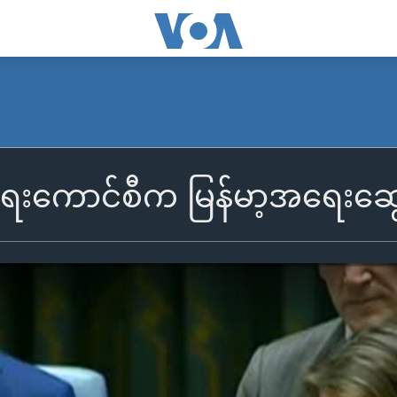
ရေးကောင်စီက မြန်မာ့အရေးဆွေး