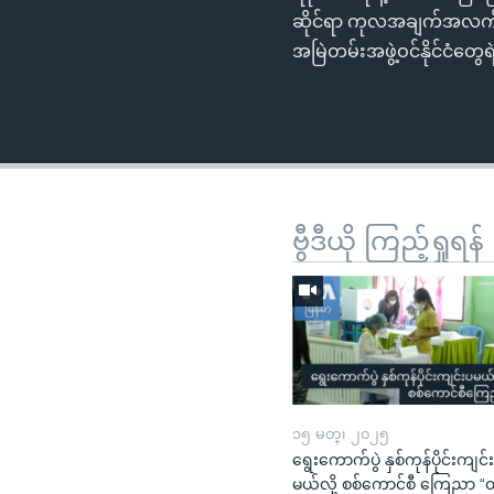
ဆိုင်ရာ ကုလအချက်အလက်ရှာ
အမြဲတမ်းအဖွဲ့ဝင်နိုင်ငံတ
ဗွီဒီယို ကြည့်ရှုရန်
၁၅ မတ္၊ ၂၀၂၅
ရွေးကောက်ပွဲ နှစ်ကုန်ပိုင်းကျင်
မယ်လို့ စစ်ကောင်စီ ကြေညာ 