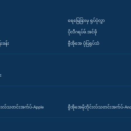
ရေမြေခြားမှ ရုပ်ပုံလွှာ
ပိုလီဂရပ်ဖ်.အင်ဖို
်းခန်း
ဗွီအိုအေ ပုံပြရုပ်သံ
း
ိုင်းလ်သတင်းအက်ပ်-Apple
ဗွီအိုအေမိုဘိုင်းလ်သတင်းအက်ပ်-An