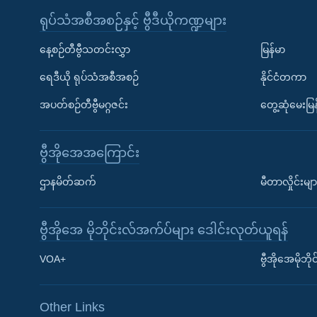
ရုပ်သံအစီအစဉ်နှင့် ဗွီဒီယိုကဏ္ဍများ
နေ့စဉ်တီဗွီသတင်းလွှာ
မြန်မာ
ရေဒီယို ရုပ်သံအစီအစဉ်
နိုင်ငံတကာ
အပတ်စဉ်တီဗွီမဂ္ဂဇင်း
တွေ့ဆုံမေးမြန
ဗွီအိုအေအကြောင်း
ဌာနမိတ်ဆက်
မီတာလှိုင်းမျာ
ဗွီအိုအေ မိုဘိုင်းလ်အက်ပ်များ ဒေါင်းလုတ်ယူရန်
Learning English
VOA+
ဗွီအိုအေမိုဘ
ဗွီအိုအေ လူမှုကွန်ယက်များ
Other Links