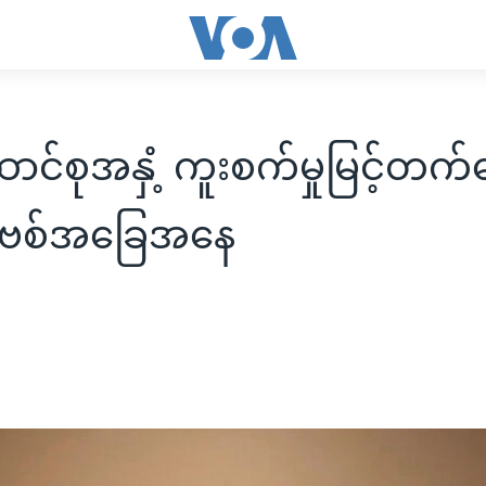
င်စုအနှံံ့ ကူးစက်မှုမြင့်တက်
ိုဗစ်အခြေအနေ