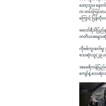
တော့ဘူး။ နောက်
က တင်းကြပ်တယ်
ကြောင့် ပြန်တိ
ဖလော်ရီဒါပြည်နယ်
တတိယအများဆုံးဖ
ကိုဗစ်ကူးစက်မှ
သေဆုံးသူ(၂၉,၀၀
အမေရိကန်ပြည်ထော
ကျော်နဲ့ သေဆုံ