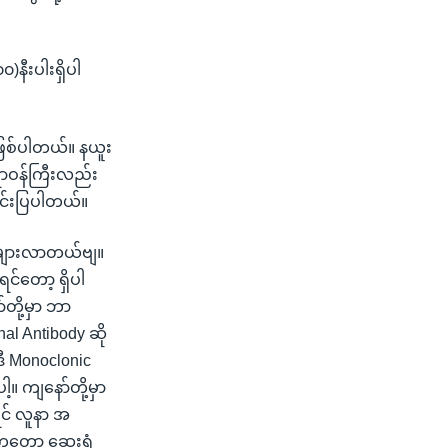
၀)နီးပါးရှိပါ
ြစ်ပါတယ်။ နယူး
ရာဝန်ကြီးလည်း
င်းပြပါတယ်။
ာ့ များလာတယ်ဗျ။
တော့ ရှိပါ
ို့မှာ ဘာ
al Antibody ဆို
ီ Monoclonic
့။ ကျနော်တို့မှာ
ရင် လူနာ အ
ကတော့ ဆေးရုံ