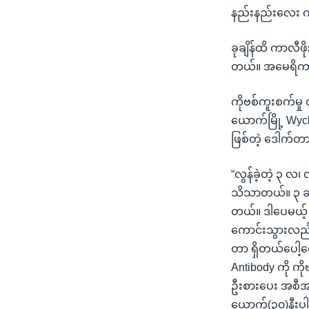
နည်းနည်းလေး ကပ
ခုချိန်ထိ ကာလီဖိ
တယ်။ အမေရိကား
ကိုဗစ်ကူးစက်မ
ယောက်မြို့ Wyc
ဖြစ်တဲ့ ဒေါက်
“လွန်ခဲ့တဲ့ ၃ လ၊
သိသာတယ်။ ၃ ဆန
တယ်။ ဒါပေမယ့် 
ကောင်းသွားလည်းဆ
တာ ရှိတယ်ပေါ့လ
Antibody ကို ကို
ဦးစားပေး အစီအစဉ
ယောက်(၃၀)နီးပ