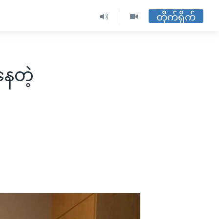
တိုက်ရိုက်
နေတဲ့