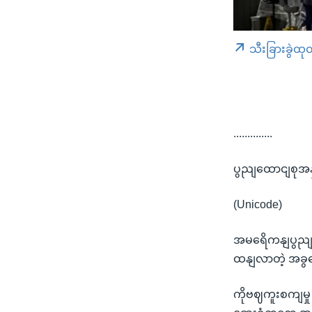
သီးခြားခွဲထု
..............
ပွညျထောငျစုအန
(Unicode)
အမရေိကနျပွညျထေ
ထနျလာတဲ့ အခွ
ကိုဗဈကူးစကျမှု