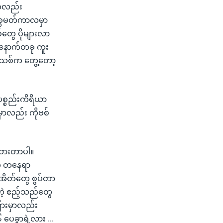
ေကလည်း
စ္စမတ်ကာလမှာ
တွေ ပိုများလာ
။ နောက်တခု ကူး
းအသစ်က တွေ့တော့
ပစ္စည်းကိရိယာ
မှာလည်း ကိုဗစ်
်ထားတာပါ။
က် တနေရာ
အိတ်တွေ စွပ်တာ
့ ဧည့်သည်တွေ
ကြားမှာလည်း
ပေခွာရဲ့လား ...