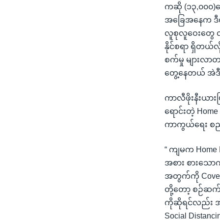
ကဆို (၁၃,၀၀၀)က
အခြေအနေက ဒီထက
လူစုလူဝေးတွေ 
နိုင်စရာ ရှိတယ်
စက်မှု များလာတာ
တွေ့နေတယ် အဲဒ
ကာလီဖိုးနီးယားပ
ရောင်းတဲ့ Home 
ကာကွယ်ရေး စည်
“ ကျမက Home D
အစား စားသောက်
အတွက်ကို Cover
တို့တော့ စဉ်
ကိုဆိုရင်လည်း အ
Social Distanci