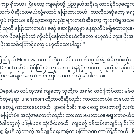
ျော် ရှိတယ်။ ပြီးတော့ ကျနော်တို့ ပြည်နယ်အစိုးရ တာဝန်ရှိသူတွ
် ပိုဆိုးလာမယ်လို့တောင် ပြောထားတယ်။ ဘာလို့လဲဆိုတော့ ခရ
လုပ်ကြတယ်၊ ခရီးသွားတွေလည်း များတယ်ဆိုတော့ ကူးစက်မှုအသစ်
လို့ သူတို့ ပြောထားတယ်။ ခုဆို ဆေးရုံတွေမှာ နေရာသိပ်မရှိတော့ဘူး
က ဗီဇပြောင်းတဲ့ ကိုဗစ်ပိုးကြောင့်ရယ်လို့တော့ မဟုတ်ပါဘူး။ ပို
ီပိုးအသစ်ကြောင့်တော့ မဟုတ်သေးပါဘူး။”
ြည်နယ် Monrovia ကောင်တီမှာ အိမ်ဆောက်ပစ္စည်းနဲ့ အိမ်တွင်းသုံး 
Depot ကုန်မာဆိုင်ကြီးမှာ လုပ်နေသူ မနီနီဦးကတော့ သူတို့အလုပ်ထဲ
းကမ်းချက်တွေ ပိုတင်းကြပ်လာတယ်လို့ ဆိုပါတယ်။
epot မှာ လုပ်တဲ့အခါကျတော့ သူတို့က အရမ်း တင်းကြပ်တားမြစ
တဲ့နေရာ lunch room တို့ဘာတို့ဆိုလည်း ကာထားတယ်။ တယော
 တွေနဲ့ ကာထားပေးတယ်။ နှာခေါင်းစီး mask တွေ တပ်တာတို့ လက်
ဆက်မပြတ်ပဲ။ အလုံအလောက်လည်း ထားထားပေးတယ်။ ဈေးလာဝယ်တဲ
ဲဒါတွေကို မဖြစ်မနေ သုံးခိုင်းတယ်။ ကျမတို့ ဝန်ထမ်းအချင်းချင်း
ng ရှိမရှိ ဆိုတာကို အုပ်ချုပ်ရေးအဖွဲ့က မကြာခဏ လာကြည့်တယ်။ ၆ 