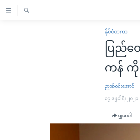
သုံး
ရ
ရှာဖွေ
လွယ်ကူ
မူလစာမျက်နှာ
နိုင်ငံတကာ
ရ
စေ
မြန်မာ
လာ
ပြည်ထော
သည့်
ဒ်
ကမ္ဘာ့သတင်းများ
Link
ဗွီဒီယို
နိုင်ငံတကာ
ကန် က
များ
သတင်းလွတ်လပ်ခွင့်
အမေရိကန်
ပင်မ
ရပ်ဝန်းတခု လမ်းတခု အလွန်
တရုတ်
ဉာဏ်ဝင်းအောင်
အကြောင်းအရာ
အင်္ဂလိပ်စာလေ့လာမယ်
အစ္စရေး-ပါလက်စတိုင်း
၀၇ ဇန္နဝါရီ၊ ၂၀၂၁
သို့
အပတ်စဉ်ကဏ္ဍများ
အမေရိကန်သုံးအီဒီယံ
ကျော်
မျှဝေပါ
ကြည့်
ရေဒီယိုနှင့်ရုပ်သံ အချက်အလက်များ
မကြေးမုံရဲ့ အင်္ဂလိပ်စာ
ရေဒီယို
ရန်
ရေဒီယို/တီဗွီအစီအစဉ်
ရုပ်ရှင်ထဲက အင်္ဂလိပ်စာ
တီဗွီ
ပင်မ