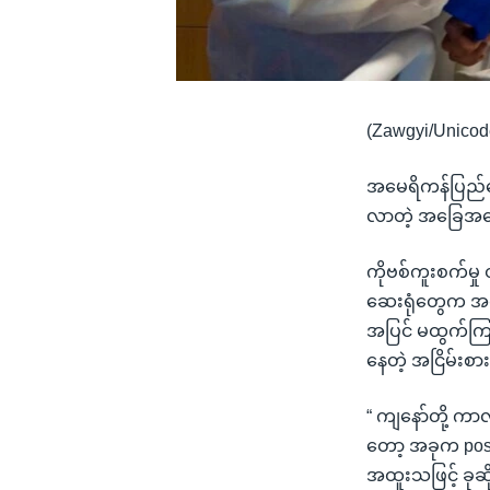
(Zawgyi/Unicod
အမေရိကန်ပြည်ထော
လာတဲ့ အခြေအနေ
ကိုဗစ်ကူးစက်မှ
ဆေးရုံတွေက အထူ
အပြင် မထွက်ကြဖိ
နေတဲ့ အငြိမ်းစ
“ ကျနော်တို့ ကာလ
တော့ အခုက pos
အထူးသဖြင့် ခုဆို