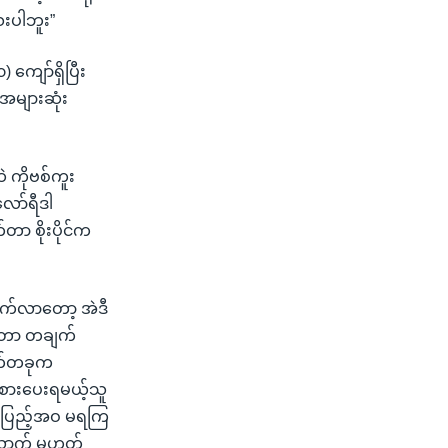
းပါဘူး”
ကျော်ရှိပြီး
 အများဆုံး
 ကိုဗစ်ကူး
ော်ရီဒါ
ာ စိုးပိုင်က
တက်လာတော့ အဲဒီ
လာတာ တချက်
ာက်တခုက
းစားပေးရမယ့်သူ
 အပြည့်အဝ မရကြ
ောက် မဟုတ်