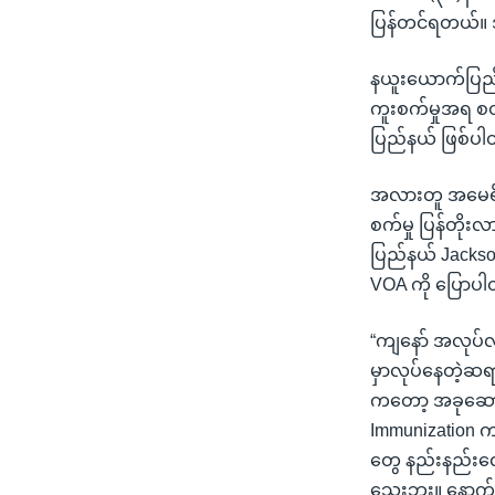
ပြန်တင်ရတယ်။ 
နယူးယောက်ပြည်နယ
ကူးစက်မှုအရ စတု
ပြည်နယ် ဖြစ်ပ
အလားတူ အမေရိကန
စက်မှု ပြန်တို
ပြည်နယ် Jackso
VOA ကို ပြောပ
“ကျနော် အလုပ်လ
မှာလုပ်နေတဲ့ဆရ
ကတော့ အခုဆောင
Immunization 
တွေ နည်းနည်းလေ
သေးဘူး။ နောက်