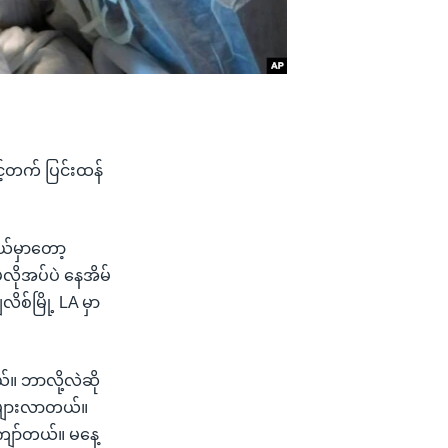
့်တက် ပြင်းထန်
ယ်မှာတော့
လိုအပ်ပဲ နေအိမ်
စ်မြို့ LA မှာ
ယ်။ ဘာလို့လဲဆို
ုများလာတယ်။
 ကျော်တယ်။ မနေ့