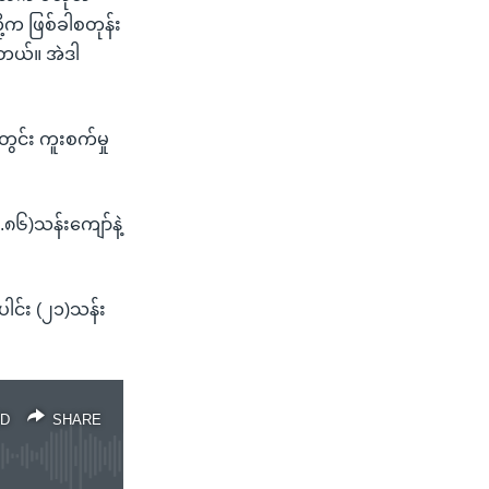
့က ဖြစ်ခါစတုန်း
တယ်။ အဲဒါ
တွင်း ကူးစက်မှု
၈၆)သန်းကျော်နဲ့
ါင်း (၂၁)သန်း
D
SHARE