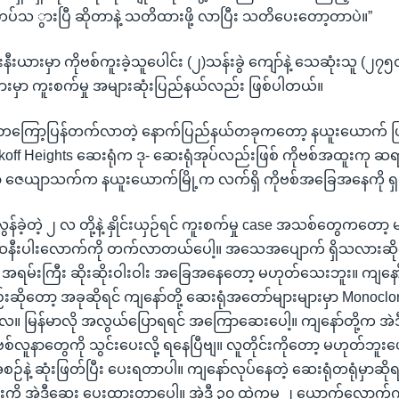
်သ ွားပြီ ဆိုတာနဲ့ သတိထားဖို့ လာပြီး သတိပေးတော့တာပဲ။”
ုးနီးယားမှာ ကိုဗစ်ကူးခဲ့သူပေါင်း (၂)သန်းခွဲ ကျော်နဲ့ သေဆုံးသူ (၂၇၅၀
မှာ ကူးစက်မှု အများဆုံးပြည်နယ်လည်း ဖြစ်ပါတယ်။
ှု တကြော့ပြန်တက်လာတဲ့ နောက်ပြည်နယ်တခုကတော့ နယူးယောက် ဖ
koff Heights ဆေးရုံက ဒု- ဆေးရုံအုပ်လည်းဖြစ် ကိုဗစ်အထူးကု ဆ
တာ ဇေယျာသက်က နယူးယောက်မြို့က လက်ရှိ ကိုဗစ်အခြေအနေကို ရှ
 လွန်ခဲ့တဲ့ ၂ လ တို့နဲ့ နှိုင်းယှဉ်ရင် ကူးစက်မှု case အသစ်တွေကတေ
ီးပါးလောက်ကို တက်လာတယ်ပေါ့။ အသေအပျောက် ရှိသလားဆိုရင်
အရမ်းကြီး ဆိုးဆိုးဝါးဝါး အခြေအနေတော့ မဟုတ်သေးဘူး။ ကျနော်တ
ိုတော့ အခုဆိုရင် ကျနော်တို့ ဆေးရုံအတော်များများမှာ Monoclon
ေ။ မြန်မာလို အလွယ်ပြောရရင် အကြောဆေးပေါ့။ ကျနော်တို့က အဲဒ
ဗစ်လူနာတွေကို သွင်းပေးလို့ ရနေပြီဗျ။ လူတိုင်းကိုတော့ မဟုတ်ဘူးပေါ
်နဲ့ ဆုံးဖြတ်ပြီး ပေးရတာပါ။ ကျနော်လုပ်နေတဲ့ ဆေးရုံတရုံမှာဆို
ါးကို အဲဒီဆေး ပေးထားတာပေါ့။ အဲဒီ ၃၀ ထဲကမှ ၂ ယောက်လောက်