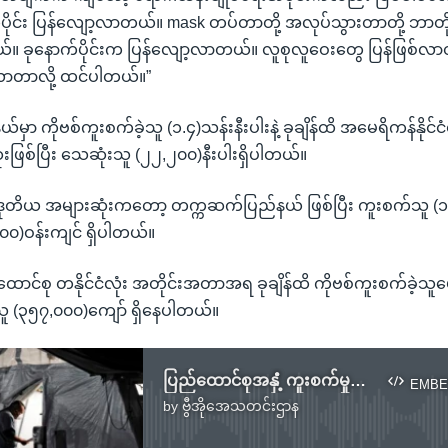
ပိုင်း ပြန်လျော့လာတယ်။ mask တပ်တာတို့ အလုပ်သွားတာတို့ ဘာတို
။ ခုနောက်ပိုင်းက ပြန်လျော့လာတယ်။ လူစုလူဝေးတွေ ပြန်ဖြစ်လာ
ုးလာတာလို့ ထင်ပါတယ်။”
မှာ ကိုဗစ်ကူးစက်ခဲ့သူ (၁.၄)သန်းနီးပါးနဲ့ ခုချိန်ထိ အမေရိကန်နိုင်ငံ
ြစ်ပြီး သေဆုံးသူ (၂၂,၂၀၀)နီးပါးရှိပါတယ်။
ု ဒုတိယ အများဆုံးကတော့ တက္ကဆက်ပြည်နယ် ဖြစ်ပြီး ကူးစက်သူ (၁.
၀)ဝန်းကျင် ရှိပါတယ်။
င်စု တနိုင်ငံလုံး အတိုင်းအတာအရ ခုချိန်ထိ ကိုဗစ်ကူးစက်ခဲ့သူပေ
းသူ (၃၅၇,၀၀၀)ကျော် ရှိနေပါတယ်။
ပြည်ထောင်စုအနှံံ့ ကူးစက်မှုမြင့်တက်နေတဲ့ ကန် ကိုဗစ်အခြေအနေ
EMBE
by
ဗွီအိုအေသတင်းဌာန
No media source currently available