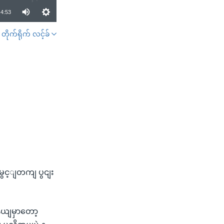
4:53
တိုက်ရိုက် လင့်ခ်
SHARE
မွင့ျတကျ ပွငျး
နယျမှာတော့