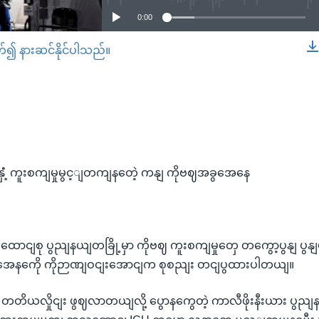
0:00
တ်၍ နားဆင်နိုင်ပါသည်။
EMBED
ှံံ့ ကူးစကျမှုမွင့ျတကျနတေဲ့ ကနျ ကိုဗဈအခွအေနေ
ာငျစု ပွညျနယျတခြို့မှာ ကိုဗဈ ကူးစကျမှုတှေ တကွော့ပွနျ ပွနျ
အေနကေို ကိုဉာဏျဝငျးအောငျက စုစညျး တငျပွထားပါတယျ။
 တတိယလှိုငျး ဖွဈလာတယျလို့ ပွောနကွေတဲ့ ကာလီဖိုးနီးယား ပွညျ