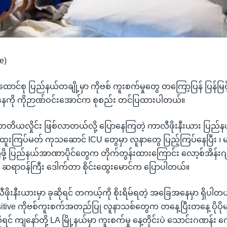
e)
င်စု ပြည်နယ်တချို့မှာ ကိုဗစ် ကူးစက်မှုတွေ တကြော့ပြန် ပြန်မြင
ကို ကိုဉာဏ်ဝင်းအောင်က စုစည်း တင်ပြထားပါတယ်။
ု တတိယလှိုင်း ဖြစ်လာတယ်လို့ ပြောနေကြတဲ့ ကာလီဖိုးနီးယား ပြည်န
းကြပ်မတ် ကုသဆောင် ICU တွေမှာ လူနာတွေ ပြည့်ကြပ်နေပြီး ၊ မ
ု့ ပြည်နယ်အာဏာပိုင်တွေက တိုက်တွန်းထားကြောင်း လော့စ်အိန်းဂျလိ
ား ဆရာဝန်ကြီး ဒေါက်တာ စိုင်းထွေးမောင်က ပြောပါတယ်။
ီဖိုးနီးယားမှာ ခုဆိုရင် တကယ့်ကို စိုးရိမ်ရတဲ့ အခြေအနေမှာ ရှိပါတ
itive ကိုဗစ်ကူးစက်အတည်ပြု လူနာသစ်တွေက တနေ့ပြီးတနေ့ ပိုပိ
ရင် ကျနော်တို့ LA မြို့နယ်မှာ ကူးစက်မှု နေ့တိုင်းပဲ သောင်းဂဏန်း