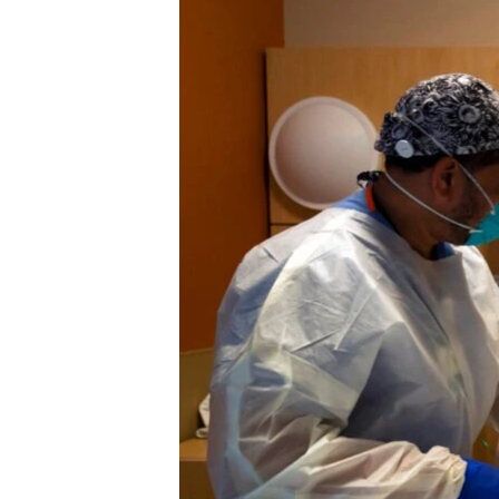
သုတပဒေသာ အင်္ဂလိပ်စာ
အ
ညွန်း
စာမျက်နှာ
သို့
ကျော်
ကြည့်
ရန်
ရှာဖွေ
ရန်
နေရာ
သို့
ကျော်
ရန်