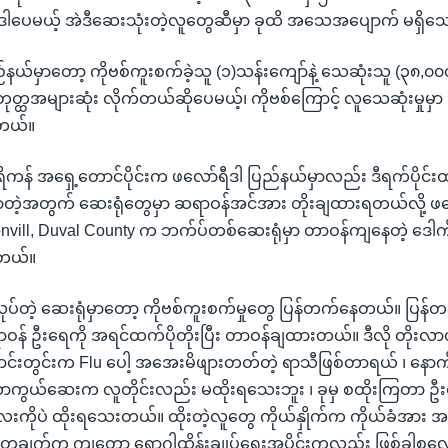
ဒါပေမယ့် အဲဒီဆေးသုံးတဲ့လူတွေဆီမှာ ခုထိ အသေအပျောက် မရှိသေ
်မှာတော့ ကိုဗစ်ကူးစက်ခဲ့သူ (၁)သန်းကျော်နဲ့ သေဆုံးသူ (၃၈,၀၀၀) 
တ္ထအများဆုံး လိုက်တယ်ဆိုပေမယ့်၊ ကိုဗစ်ကြောင့် လူသေဆုံးမှုမှာ
ါတယ်။
် အရှေ့တောင်ပိုင်းက ဖလော်ရီဒါ ပြည်နယ်မှာလည်း ဒီရက်ပိုင်းထဲ
းလာတဲ့အတွက် ဆေးရုံတွေမှာ ဆရာဝန်အင်အား တိုးချထားရတယ်လို့ ဖလ
nvill, Duval County က ဘက်ပ်တစ်ဆေးရုံမှာ တာဝန်ကျနေတဲ့ ဒေါက်တ
ါတယ်။
ုပ်တဲ့ ဆေးရုံမှာတော့ ကိုဗစ်ကူးစက်မှုတွေ ပြန်တက်နေတယ်။ ပြန်
ာဝန် ဦးရေကို အရင်ထက်ပိုတိုးပြီး တာဝန်ချထားတယ်။ ဒီလို တိုး
်းတွင်းက Flu ပေါ့ အအေးမိဖျားတတ်တဲ့ ရာသီဖြစ်တာရယ် ၊ နေ
ကာကွယ်ဆေးက လူတိုင်းလည်း မထိုးရသေးဘူး ၊ ခုမှ စထိုးကြတာ ဦ
းကိုပဲ ထိုးရသေးတယ်။ ထိုးတဲ့လူတွေ ကိုယ်နှိုက်က ကိုယ်ခံအား
တချက်က ကျတော့ ရောဂါထိန်းချုပ်ရေးအပိုင်းကလည်း ဖြစ်ခါစလ