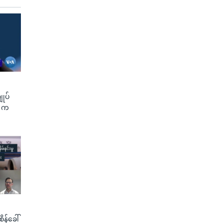
ျုပ်
G က
စိန်ခေါ်