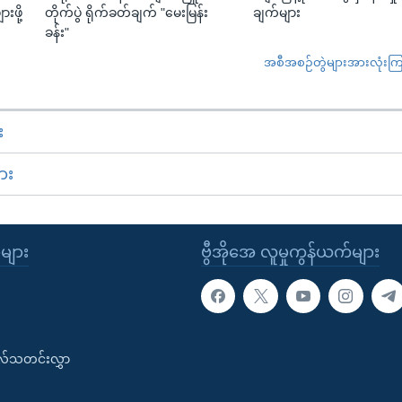
းဖို့
တိုက်ပွဲ ရိုက်ခတ်ချက် "မေးမြန်း
ချက်များ
ခန်း"
အစီအစဉ်တွဲများအားလုံးကြည့
း
ား
ုများ
ဗွီအိုအေ လူမှုကွန်ယက်များ
းလ်သတင်းလွှာ