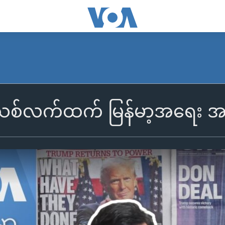
သစ်လက်ထက် မြန်မာ့အရေး