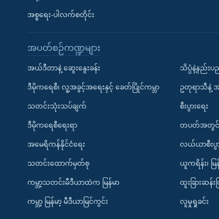
အစ္စရေး-ပါလက်စတိုင်း
အပတ်စဉ်ကဏ္ဍများ
အယ်ဒီတာနဲ့ ဆွေးနွေးခန်း
သိပ္ပံနဲ့နည်း
ဒီမိုကရေစီ၊ လူ့အခွင့်အရေးနှင့် ခေတ်ပြိုင်ကမ္ဘာ
ဥတုရာသီနဲ့ 
သတင်းသုံးသပ်ချက်
စီးပွားရေး
ဒီမိုကရေစီရေးရာ
တပတ်အတွင်
အမေရိကန်နိုင်ငံရေး
လယ်ယာစီးပွ
သတင်းထောက်မှတ်စု
ယူကရိန်း၊ မြန
ကမ္ဘာ့သတင်းမီဒီယာထဲက မြန်မာ
ထူးခြားဆန်း
ကမ္ဘာ့ မြန်မာ့ မီဒီယာမြင်ကွင်း
လူမှုရှုခင်း