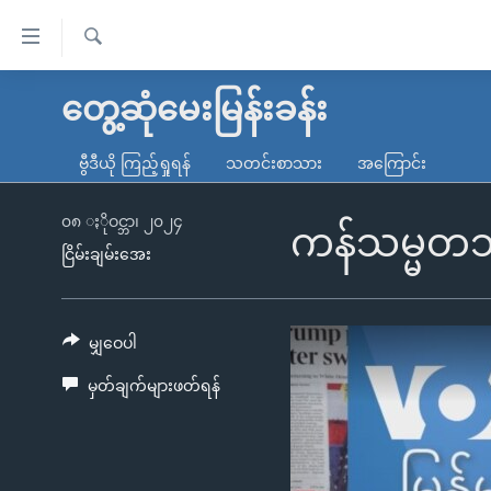
သုံး
ရ
ရှာဖွေ
လွယ်ကူ
မူလစာမျက်နှာ
တွေ့ဆုံမေးမြန်းခန်း
ရ
စေ
မြန်မာ
လာ
ဗွီဒီယို ကြည့်ရှုရန်
သတင်းစာသား
အကြောင်း
သည့်
ဒ်
ကမ္ဘာ့သတင်းများ
Link
ဗွီဒီယို
နိုင်ငံတကာ
၀၈ ႏိုဝင္ဘာ၊ ၂၀၂၄
ကန်သမ္မတ
များ
ငြိမ်းချမ်းအေး
သတင်းလွတ်လပ်ခွင့်
အမေရိကန်
ပင်မ
ရပ်ဝန်းတခု လမ်းတခု အလွန်
တရုတ်
အကြောင်းအရာ
အင်္ဂလိပ်စာလေ့လာမယ်
အစ္စရေး-ပါလက်စတိုင်း
မျှဝေပါ
သို့
အပတ်စဉ်ကဏ္ဍများ
အမေရိကန်သုံးအီဒီယံ
ကျော်
မှတ်ချက်များဖတ်ရန်
ကြည့်
ရေဒီယိုနှင့်ရုပ်သံ အချက်အလက်များ
မကြေးမုံရဲ့ အင်္ဂလိပ်စာ
ရေဒီယို
ရန်
ရေဒီယို/တီဗွီအစီအစဉ်
ရုပ်ရှင်ထဲက အင်္ဂလိပ်စာ
တီဗွီ
ပင်မ