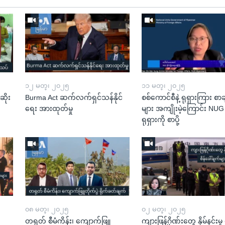
၁၂ မတ္၊ ၂၀၂၅
၁၁ မတ္၊ ၂၀၂၅
ဆိုး
Burma Act ဆက်လက်ရှင်သန်နိုင်
စစ်ကောင်စီနဲ့ ရုရှားကြား စာခ
ရေး အားထုတ်မှု
များ အကျိုးမဲ့ကြောင်း NU
ရုရှားကို စာပို့
၀၈ မတ္၊ ၂၀၂၅
၀၂ မတ္၊ ၂၀၂၅
တရုတ် စီမံကိန်း၊ ကျောက်ဖြူ
ကျားဖြန့်ဂိုဏ်းတွေ နှိမ်နင်းမှု 