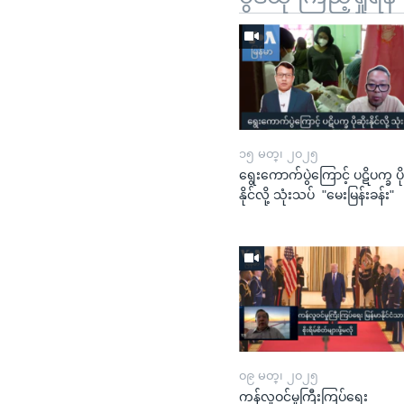
၁၅ မတ္၊ ၂၀၂၅
ရွေးကောက်ပွဲကြောင့် ပဋိပက္ခ ပို
နိုင်လို့ သုံးသပ် "မေးမြန်းခန်း"
၀၉ မတ္၊ ၂၀၂၅
ကန်လူဝင်မှုကြီးကြပ်ရေး