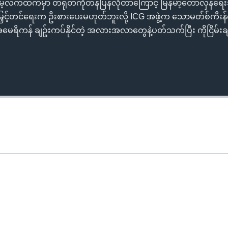
က်ထက်မှာ တရုတ်ကိုတန်ပြန်လိုတာကြောင့် မြန်မာ့တော်လှန်ရေး
ေစီမြှင့်တင်ရေးက ဦးစားပေးမဟုတ်ဘူးလို့ ICG အဖွဲ့က သောမတ်စ်ကီ
မေရိကန် ချဥ်းကပ်နိုင်တဲ့ အလားအလာတွေနဲ့ပတ်သက်ပြီး ကိုငြိမ်းခ