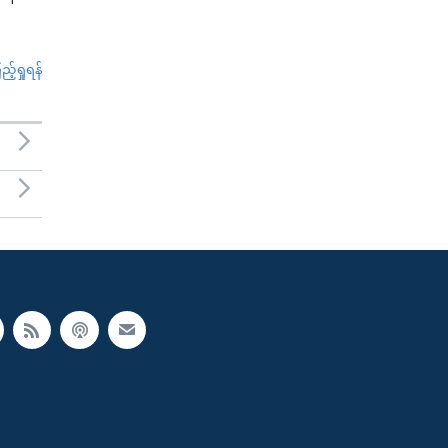
်ရှုရန်