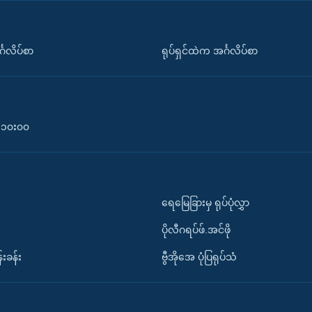
်္ဂလိပ်စာ
ရုပ်ရှင်ထဲက အင်္ဂလိပ်စာ
၀-၁၀း၀၀
ရေမြေခြားမှ ရုပ်ပုံလွှာ
ပိုလီဂရပ်ဖ်.အင်ဖို
်းခန်း
ဗွီအိုအေ ပုံပြရုပ်သံ