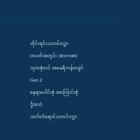
တိုင်းရင်းသတင်းလွှာ
တပတ်အတွင်း အားကစား
သုတစုံလင် အမေရိကန်တခွင်
Gen Z
နေရာပေါင်းစုံ အကြောင်းစုံ
ဒို့အသံ
သက်တံရောင်သတင်းလွှာ