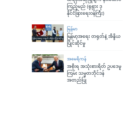
ကြည့်မည် (ရုရှား ဒု
နိုင်ငံခြားရေးဝန်ကြီး)
မြန်မာ
မြန်မာ့အရေး တရုတ်နဲ့ အိန္ဒိယ
ပြိုင်ဆိုင်မှု
အမေရိကန်
အစိုးရ အသုံးစားရိတ် ဥပဒေမူ
ကြမ်း သမ္မတဘိုင်ဒန်
အတည်ပြု