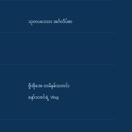
သုတပဒေသာ အင်္ဂလိပ်စာ
ဗွီအိုအေ တမိနစ်သတင်း
နော်သဇင်ရဲ့ Vlog