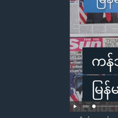
သုတပဒေသာ အင်္ဂလိပ်စာ
အ
ညွန်း
စာမျက်နှာ
သို့
ကျော်
ကြည့်
ရန်
ရှာဖွေ
ရန်
နေရာ
သို့
ကျော်
ရန်
0:00