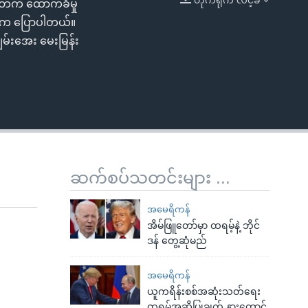
ဘက် ထောက်ခံမှု
EMBED
းန်က ပြောပါတယ်။
ျမ်းအေး မေးမြန်း
ဆက်စပ်သတင်းများ ...
အမေရိကန်
အိမ်ဖြူတော်မှာ ထရမ့်နဲ့ ဘိုင်
ဒန် တွေ့ဆုံမည်
အမေရိကန်
ယူကရိန်းစစ်အဆုံးသတ်ရေး
ထရမ့်အဆိုပြုချက် နားထောင်