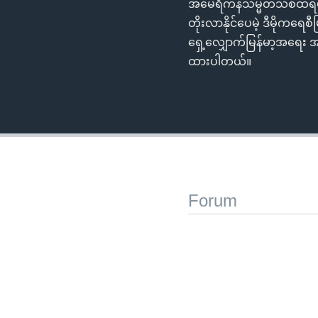
အမေရိကန်သမ္မတသစ်ထရမ့်လ
တိုးလာနိုင်ပေမဲ့ ဒီမိုကရ
ရှေ့လျှောက်မြန်မာ့အရေး အ
ထားပါတယ်။
Forum