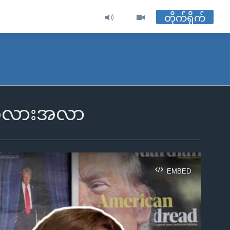
တိုက်ရိုက်
 အလားအလာ
EMBED