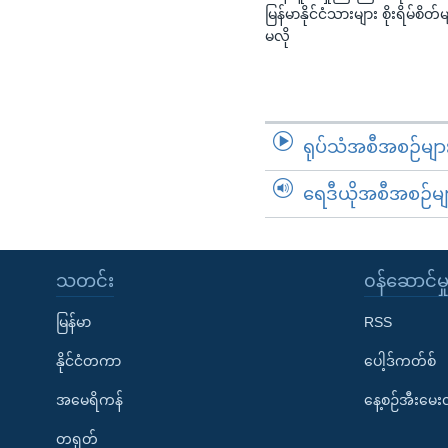
မြန်မာနိုင်ငံသားများ စိုးရိမ်စိတ်မျာ
မလို
ရုပ်သံအစီအစဉ်မျာ
ရေဒီယိုအစီအစဉ်မျ
သတင်း
၀န်ဆောင်မှ
မြန်မာ
RSS
နိုင်ငံတကာ
ပေါ့ဒ်ကတ်စ်
အမေရိကန်
နေ့စဉ်အီးမေ
တရုတ်