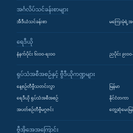
အင်္ဂလိပ်သင်ခန်းစာများ
အီဒီယံသင်ခန်းစာ
မကြေးမုံရဲ့အင
ရေဒီယို
နံနက်ပိုင်း ၆း၀၀-ရး၀၀
ညပိုင်း ၉း၀
ရုပ်သံအစီအစဉ်နှင့် ဗွီဒီယိုကဏ္ဍများ
နေ့စဉ်တီဗွီသတင်းလွှာ
မြန်မာ
ရေဒီယို ရုပ်သံအစီအစဉ်
နိုင်ငံတကာ
အပတ်စဉ်တီဗွီမဂ္ဂဇင်း
တွေ့ဆုံမေးမြန
ဗွီအိုအေအကြောင်း