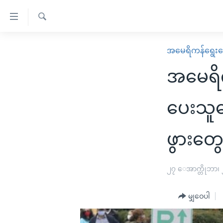
သုံး
ရ
ရှာဖွေ
လွယ်ကူ
မူလစာမျက်နှာ
အမေရိကန်ရွေးက
ရ
စေ
မြန်မာ
လာ
အမေရိက
သည့်
ဒ်
ကမ္ဘာ့သတင်းများ
Link
ဗွီဒီယို
နိုင်ငံတကာ
ပေးသူပ
များ
သတင်းလွတ်လပ်ခွင့်
အမေရိကန်
ပင်မ
ဖွားတွ
ရပ်ဝန်းတခု လမ်းတခု အလွန်
တရုတ်
အကြောင်းအရာ
အင်္ဂလိပ်စာလေ့လာမယ်
အစ္စရေး-ပါလက်စတိုင်း
သို့
၂၇ ေအာက္တိုဘာ၊
အပတ်စဉ်ကဏ္ဍများ
အမေရိကန်သုံးအီဒီယံ
ကျော်
ကြည့်
ရေဒီယိုနှင့်ရုပ်သံ အချက်အလက်များ
မကြေးမုံရဲ့ အင်္ဂလိပ်စာ
ရေဒီယို
မျှဝေပါ
ရန်
ရေဒီယို/တီဗွီအစီအစဉ်
ရုပ်ရှင်ထဲက အင်္ဂလိပ်စာ
တီဗွီ
ပင်မ