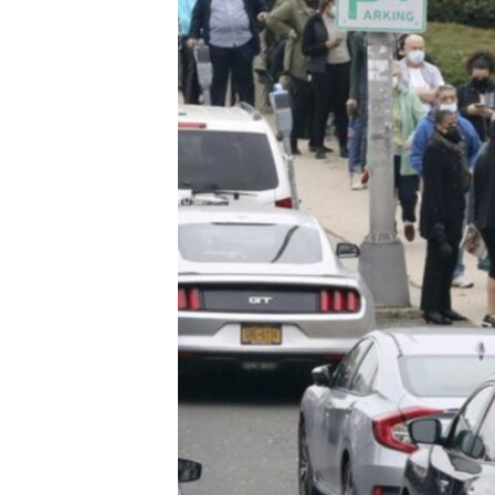
သုတပဒေသာ အင်္ဂလိပ်စာ
အ
ညွန်း
စာမျက်နှာ
သို့
ကျော်
ကြည့်
ရန်
ရှာဖွေ
ရန်
နေရာ
သို့
ကျော်
ရန်