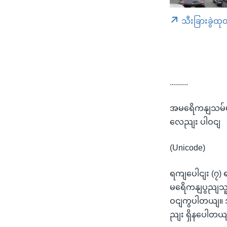
သီးခြားခွဲထု
.........
အမရေိကနျသမ်မတ
လေညျး ပါဝငျ
(Unicode)
ရကျပေါငျး (၇)
မရေိကနျပွညျသူပေ
ဝငျကွပါတယျ။ ဒါ
ညျး ရှိနပေါတယ