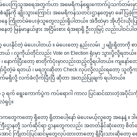
တင်မဲပေးကြသူအရေအတွက်ဟာ အမေရိကန်ရွေးကောက်ပွဲသက်တမ်းမှာ 
ချိန်ကို ချိုးသွားကြောင်း အမေရိကန်သတင်းဌာနတွေမှာ ဖေါ်ပြခဲ့
ေ ကြိုတင်မဲပေးခဲ့သူတွေလည်းရှိပါတယ်။ အဲဒီထဲမှာ အိုဟိုင်းယိုး
မှာနေတဲ့ မြန်မာနွယ်ဖွား အငြိမ်းစား ရဲအရာရှိ ဦးလှမြင့် လည်းပါဝင်ပ
ာ့ ပေးနိုင်တဲ့ မဲပေးပါတယ် ။ မဲပေးတော့ နည်းလမ်း ၂ မျိုးရှိတာကို
့ရတယ် ၊ လူကိုယ်တိုင်လည်း Vote on Election ရုံးမှာ သွားပို့လို့ရတယ်။
ှာ ၊ နောက်ပြီးတော့ စာတိုက်ပုံးမှာလည်းထည့်လို့ရပါတယ်။ ကျနော်တေ
ပို့တဲ့မဲ ရတယ် ၊ မရဘူးဆိုတာ Check လုပ်လို့လည်းရတော့ သူတို့က 
ချက်မရှိလို့ လက်ခံလိုက်ပြီးပြီ ဆိုတာ အတည်ပြုချက် ရပါတယ်။
်ဘာ ၃ ရက် ရွေးကောက်ပွဲက ကပ်ရောဂါ ကာလ ပြင်ဆင်ထားတဲ့အပိုင်း
ရှင့်။
သောကတွေကတော့ ရှိတော့ ရှိတာပေါ့နော် မဲပေးမယ့်လူတွေ အနေနဲ့ ။ ဒါပ
ြီးဌာနတို့ သက်ဆိုင်ရာ ဌာနတွေကလည်း အတတ်နိုင်ဆုံးတော့ စိတ်ချလုံ
ာင် ကြိုတင်ပြင်ဆင်မှုတွေလုပ်ထားတာတော့ ရှိပြီးသားဆိုတော့ ရေ