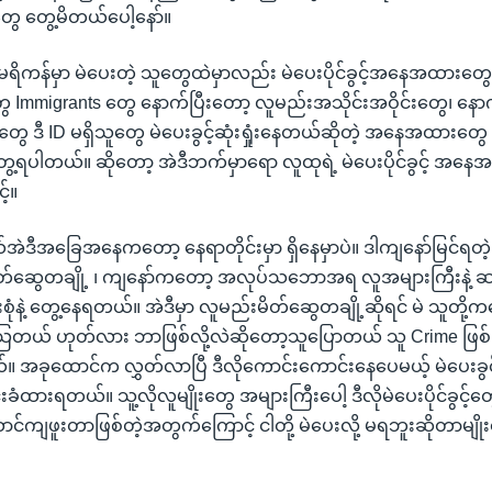
ေ တွေ့မိတယ်ပေါ့နော်။
ိကန်မှာ မဲပေးတဲ့ သူတွေထဲမှာလည်း မဲပေးပိုင်ခွင့်အနေအထားတွေပေါ
ွေ Immigrants တွေ နောက်ပြီးတော့ လူမည်းအသိုင်းအဝိုင်းတွေ၊ နောက
ေ ဒီ ID မရှိသူတွေ မဲပေးခွင့်ဆုံးရှုံးနေတယ်ဆိုတဲ့ အနေအထားတွေ 
ရပါတယ်။ ဆိုတော့ အဲဒီဘက်မှာရော လူထုရဲ့ မဲပေးပိုင်ခွင့် အန
့်။
အဲဒီအခြေအနေကတော့ နေရာတိုင်းမှာ ရှိနေမှာပဲ။ ဒါကျနော်မြင်ရတဲ့
မိတ်ဆွေတချို့ ၊ ကျနော်ကတော့ အလုပ်သဘောအရ လူအများကြီးနဲ
းစုံနဲ့ တွေ့နေရတယ်။ အဲဒီမှာ လူမည်းမိတ်ဆွေတချို့ဆိုရင် မဲ သူတို့
အံသြတယ် ဟုတ်လား ဘာဖြစ်လို့လဲဆိုတော့သူပြောတယ် သူ Crime ဖြစ်
အခုထောင်က လွှတ်လာပြီ ဒီလိုကောင်းကောင်းနေပေမယ့် မဲပေးခွင့် ၊ မ
်းခံထားရတယ်။ သူ့လိုလူမျိုးတွေ အများကြီးပေါ့ ဒီလိုမဲပေးပိုင်ခွင့်တွေ
ထောင်ကျဖူးတာဖြစ်တဲ့အတွက်ကြောင့် ငါတို့ မဲပေးလို့ မရဘူးဆိုတာမျို