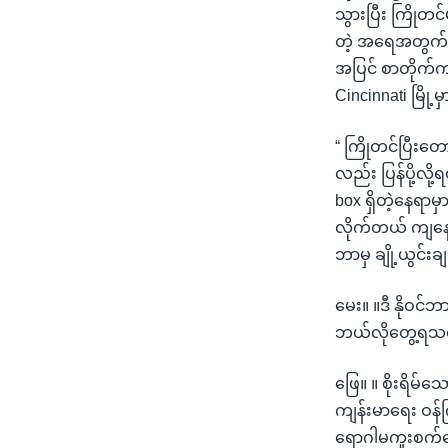
သွားပြီး ကြို
တဲ့ အရေအတွက်စံ
အပြင် စာတိုက်ကန
Cincinnati မြို့
“ ကြိုတင်ပြီးတေ
လည်း ပြန်ပို့လို
box ရှိတဲ့နေရာမ
လိုက်တယ် ကျနော်
ဘာမှ ချို့ယွင်း
မေး။ ။ဒီ နိုဝင
ဘယ်လိုတွေ့ရသလဲ
ဖြေ။ ။ စိုးရိမ်
ကျန်းမာရေး ဝန်က
ရောဂါမကူးစက်အေ