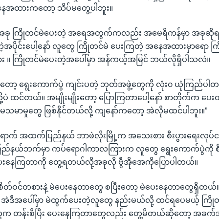
အနေအထားကတော့ သိပ်မတွေ့ပါဘူး။
့ အခု ကြိုတင်မဲပေးတဲ့ အရေအတွက်ကလည်း အမေရိကန်မှာ အခုဆိုရင
ုတဲ့အပိုင်းပေါ့နော် လူတွေ ကြိုတင်မဲ ပေးကြတဲ့ အနေအထားမှာရော 
လား ။ ကြိုတင်မဲပေးတဲ့အပေါ်မှာ အန်ကယ့်အမြင် ဘယ်လိုရှိပါသလဲ။
တော့ ရွေးကောက်ပွဲ ကျင်းပတဲ့ ဘုတ်အဖွဲ့တွေကို လုံး၀ ယုံကြည်ပါတ
ူးလို့ပဲ ထင်တယ်။ အမျိုးမျိုးတော့ ပြောကြတာပေါ့နော် စာတိုက်က ပေ
မာမှုတွေ ဖြစ်နိုင်တယ်လို့ ကျနော်ကတော့ အဲလိုမထင်ပါဘူး။”
က် အထက်ပြည်နယ် ဘာဖဲလိုးမြို့က အသေးစား စီးပွားရေးလုပ်ငန်းရှ
ြည်နယ်ဘက်မှာ ကပ်ရောဂါကာလကြားက လူတွေ ရွေးကောက်ပွဲကို စိ
ပေးနေကြတာကို တွေ့ရတယ်လို့အခုလို ဗွီအိုအေကိုပြောပါတယ်။
ိတ်ဝင်တစားနဲ့ မဲပေးနေတာတွေ စပြီးတော့ မဲပေးနေတာတွေရှိတယ်။
 အဲဒီအပေါ်မှာ မဲထွက်ပေးတဲ့လူတွေ နည်းမယ်လို့ ထင်ရပေမယ့် ကြိုတ
ူတွေက တန်းစီပြီး ပေးနေကြတာတွေလည်း တွေ့မိတယ်ဆိုတော့ အခက