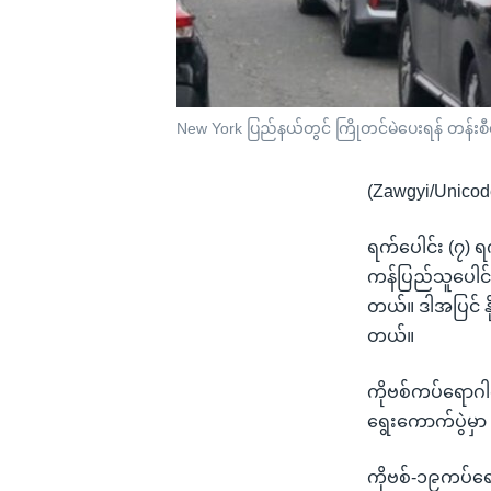
New York ပြည်နယ်တွင် ကြိုတင်မဲပေးရန် တန်းစ
(Zawgyi/Unicod
ရက်ပေါင်း (၇) 
ကန်ပြည်သူပေါင်း
တယ်။ ဒါအပြင် နိ
တယ်။
ကိုဗစ်ကပ်ရောဂါ
ရွေးကောက်ပွဲမှ
ကိုဗစ်-၁၉ကပ်ရေ