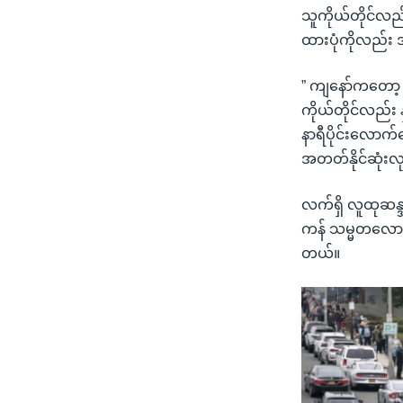
သူကိုယ်တိုင်လည်း
ထားပုံကိုလည်း 
” ကျနော်ကတော့ 
ကိုယ်တိုင်လည်း 
နာရီပိုင်းလောက်
အတတ်နိုင်ဆုံးလ
လက်ရှိ လူထုဆန
ကန် သမ္မတလောင်
တယ်။