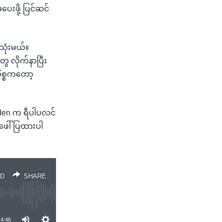
ပေးဖို့ ပြင်ဆင်
သုံးမယ်။
ေ လိုက်နာပြီး
ိစ္စကတော့
den က ရီပါပလင်
 ဖေါ်ပြထားပါ
D
SHARE
4:46