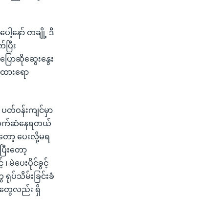
့နော် တချို့ ဒီ
်ပြီး
ပြောဆိုဆွေးနွေး
ေအထားရော
 ပတ်ဝန်းကျင်မှာ
့ ဆက်ဆံနေရတယ်
ကတော့ ပေးလို့မရ
ပြီးတော့
ဲပေးပိုင်ခွင့်
 ရုပ်သိမ်းခြင်းခံ
းတွေလည်း ရှိ