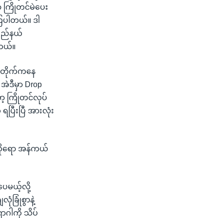
ကြိုတင်မဲပေး
ကြပါတယ်။ ဒါ
ပြည်နယ်
ါတယ်။
 စာတိုက်ကနေ
 အဲဒီမှာ Drop
ာ့ ကြိုတင်လုပ်
ရပြီးပြီ အားလုံး
ကိုရော အန်ကယ်
ေမယ့်လို့
ခြုံစွာနဲ့
ာဂါကို သိပ်