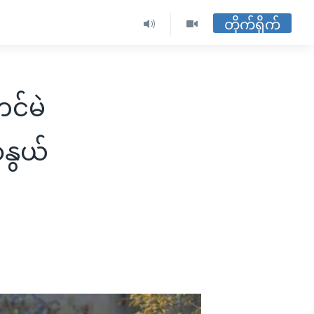
တိုက်ရိုက်
င်မဲ
ာနွယ်