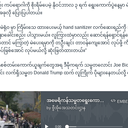
 ကပ်ရောဂါကို စိုးရိမ်ပေမဲ့ နိုဝင်ဘာလ ၃ ရက် ရွေးကောက်ပွဲနေ့မှာ မဲ
အခုလို ပြောပြပါတယ်။
မဲရုံ၀ မှာ ကြိမ်းသေ ထားပေးမယ့် hand sanitizer လက်ဆေးရည်ကို 
နှာခေါင်းစည်း ပါသွားမယ်။ လူကြားထဲမှာလည်း ဆောင်ရန်ရှောင်ရန်တွ
တောင် မကြာတဲ့ မဲပေးရမှာကို တဦးချင်း တာဝန်ကျေအောင် လုပ်ဖို့ က
ုပ်ဖြစ်အောင် လုပ်မယ်လို့ ဆုံးဖြတ်ထားတယ်။”
္ဒစစ်တမ်းကောက်ယူချက်တွေအရ ဒီမိုကရက် သမ္မတလောင်း Joe Bi
း လက်ရှိသမ္မတ Donald Trump ထက် လူကြိုက် ပိုများနေတယ်လို့
အမေရိကန်သမ္မတရွေးကောက်ပွဲ ကြိုတင်မဲပေးသူပေါင်း သန်း ၆၀ ကျော်ထဲမြန်မာနွယ်ဖွားတွေလည်း ပါဝင်
EMBE
by
ဗွီအိုအေသတင်းဌာန
No media source currently available
0:00