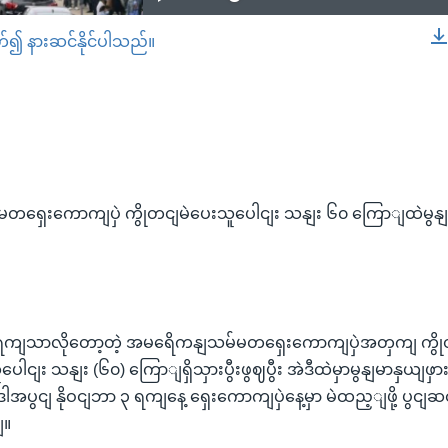
တ်၍ နားဆင်နိုင်ပါသည်။
EMBED
ရှေးကောကျပှဲ ကွိုတငျမဲပေးသူပေါငျး သနျး ၆၀ ကြောျထဲမွနျ
 ရကျသာလိုတော့တဲ့ အမရေိကနျသမ်မတရှေးကောကျပှဲအတှကျ ကွို
ါငျး သနျး (၆၀) ကြောျရှိသှားပွီးဖွဈပွီး အဲဒီထဲမှာမွနျမာနှယျဖှ
အပွငျ နိုဝငျဘာ ၃ ရကျနေ့ ရှေးကောကျပှဲနေ့မှာ မဲထည့ျဖို့ ပွင
ျ။