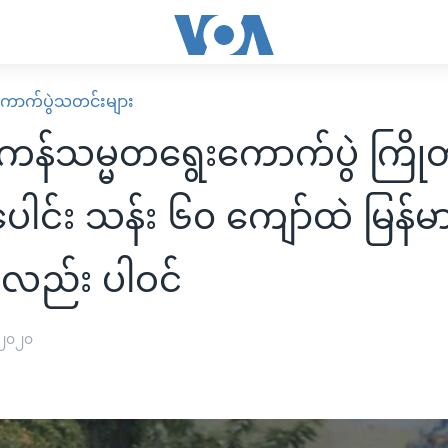
ောက်ပွဲသတင်းများ
န်သမ္မတရွေးကောက်ပွဲ ကြိုတ
ေါင်း သန်း ၆၀ ကျော်ထဲ မြန်မ
ေလည်း ပါဝင်
 ၂၀၂၀