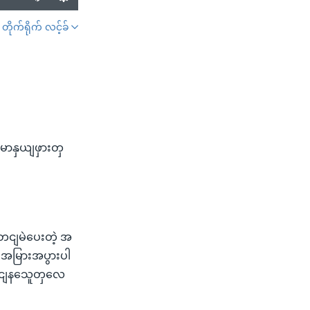
တိုက်ရိုက် လင့်ခ်
SHARE
မာနှယျဖှားတှ
တငျမဲပေးတဲ့ အ
ားအမြားအပွားပါ
ျဆငျနသေူတှလေ