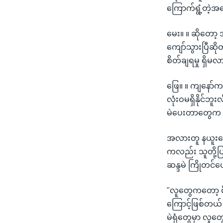
ကြောက်ရွံ့တဲ့
မေး။ ။ ဆိုတော
ကျော်သွားပြီဆိ
စိတ်ချရမှု ရှိမ
ဖြေ။ ။ ကျနော်က
လုံးဝမရှိနိုင်ဘ
မဲပေးတာတွေက မသ
အလားတူ နယူးရော
ကလည်း သူတို့ပ
ဆန္ဒမဲ ကြိုတင်
"လူတွေကတော့ စ
ကြောင့်ဖြစ်တယ်
မဲရုံတွေမှာ လ