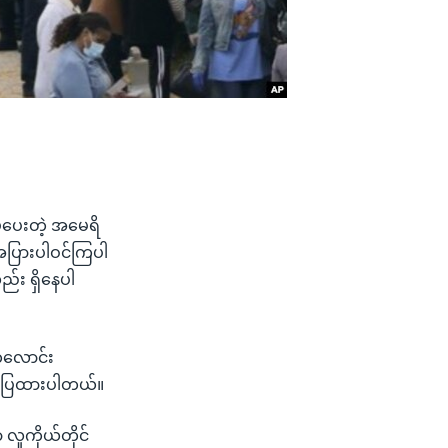
ဲပေးတဲ့ အမေရိ
ားအပြားပါဝင်ကြပါ
ည်း ရှိနေပါ
မတလောင်း
င်ပြထားပါတယ်။
လူကိုယ်တိုင်