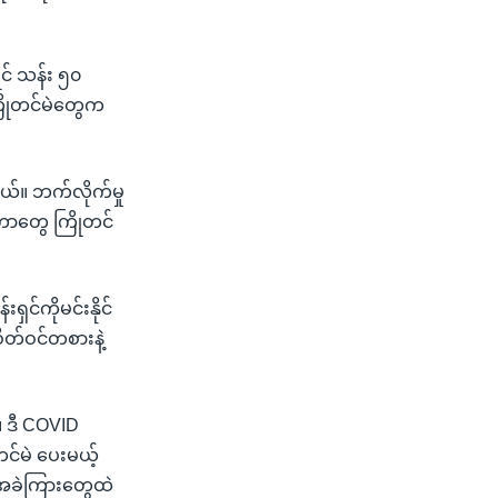
် သန်း ၅၀
ကြိုတင်မဲတွေက
ယ်။ ဘက်လိုက်မှု
းတာတွေ ကြိုတင်
င်ကိုမင်းနိုင်
တ်ဝင်တစားနဲ့
 ဒီ COVID
င်မဲ ပေးမယ့်
်အခဲကြားတွေထဲ