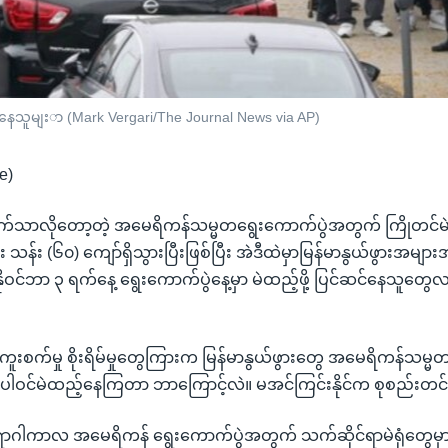
ီနေသူမျးာ (Mark Vergari/The Journal News via AP)
e)
ရက်သာလိုတော့တဲ့ အမေရိကန်သမ္မတရွေးကောက်ပွဲအတွက် ကြိုတင်မ
 သန်း (၆၀) ကျော်ရှိသွားပြီးဖြစ်ပြီး အဲဒီထဲမှာမြန်မာနွယ်ဖွားအမျ
ုဝင်ဘာ ၃ ရက်နေ့ ရွေးကောက်ပွဲနေ့မှာ မဲထည့်ဖို့ ပြင်ဆင်နေသူတွေလ
ကူးစက်မှု စိုးရိမ်မှုတွေကြားက မြန်မာနွယ်ဖွားတွေ အမေရိကန်သမ္
ာ ပါဝင်မဲထည့်နေကြတာ ဘာကြောင့်လဲ။ မအင်ကြင်းနိုင်က စုစည်းတ
ာဂါကာလ အမေရိကန် ရွေးကောက်ပွဲအတွက် သက်ဆိုင်ရာမဲရုံတွေမှာ 