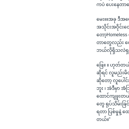
ကပဲ ပေးနေတာတွ
မေး။။အခု ဒီအမေရ
အသိုင်းအဝိုင်းတ
တော့Homeless တွ
တာတွေလည်း တွေ့
ဘယ်လိုရှိသလဲရှင
ဖြေ။ ။ ဟုတ်တယ်
ဆိုရင် လူမည်း
ဆိုတော့ လူပေါင်
ဘူး ၊ အဲဒီမှာ 
ထောင်ကျဖူးတယ်။ 
တွေ ရုပ်သိမ်းခြင
ရတာ ပြစ်မှုနဲ့ 
တယ်။”