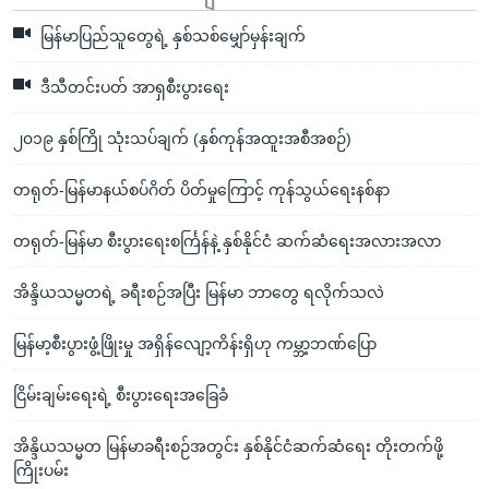
မြန်မာပြည်သူတွေရဲ့ နှစ်သစ်မျှော်မှန်းချက်
ဒီသီတင်းပတ် အာရှစီးပွားရေး
၂၀၁၉ နှစ်ကြို သုံးသပ်ချက် (နှစ်ကုန်အထူးအစီအစဉ်)
တရုတ်-မြန်မာနယ်စပ်ဂိတ် ပိတ်မှုကြောင့် ကုန်သွယ်ရေးနစ်နာ
တရုတ်-မြန်မာ စီးပွားရေးစင်္ကြန်နဲ့ နှစ်နိုင်ငံ ဆက်ဆံရေးအလားအလာ
အိန္ဒိယသမ္မတရဲ့ ခရီးစဉ်အပြီး မြန်မာ ဘာတွေ ရလိုက်သလဲ
မြန်မာ့စီးပွားဖွံ့ဖြိုးမှု အရှိန်လျော့ကိန်းရှိဟု ကမ္ဘာ့ဘဏ်ပြော
ငြိမ်းချမ်းရေးရဲ့ စီးပွားရေးအခြေခံ
အိန္ဒိယသမ္မတ မြန်မာခရီးစဉ်အတွင်း နှစ်နိုင်ငံဆက်ဆံရေး တိုးတက်ဖို့
ကြိုးပမ်း