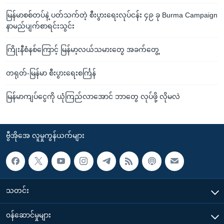
မြန်မာစစ်တပ်နဲ့ ပတ်သက်တဲ့ စီးပွားရေးလုပ်ငန်း ၄၉ ခု Burma Campaign
နာမည်ပျက်စာရင်းသွင်း
ကြိုးနီစံနစ်ကြောင့် မြန်မာ့လယ်သမားတွေ အခက်တွေ့
တရုတ်-မြန်မာ စီးပွားရေးစင်္ကြန်
မြန်မာကျပ်ငွေကို ယုံကြည်လာအောင် ဘာတွေ လုပ်ဖို့ လိုမလဲ
ဗွီအိုအေ လူမှုကွန်ယက်များ
သတင်း
၀န်ဆောင်မှုများ