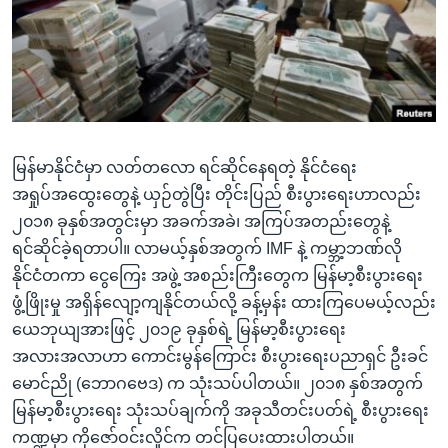
အ
သုတပဒေသာ အင်္ဂလိပ်စာ
ညွန်း
Learning English
စာမျက်နှာ
သို့
ဗွီအိုအေ လူမှုကွန်ယက်များ
ကျော်
ကြည့်
မြန်မာနိုင်ငံမှာ လတ်တလော ရင်ဆိုင်နေရတဲ့ နိုင်ငံရေး
ရန်
ဘာသာစကားများ
အရှုပ်အထွေးတွေနဲ့ ယှဉ်တွဲပြီး တိုင်းပြည် စီးပွားရေးဟာလည်း
ရှာဖွေ
၂၀၁၈ ခုနှစ်အတွင်းမှာ အခက်အခဲ၊ အကြပ်အတည်းတွေနဲ့
ရန်
ရင်ဆိုင်ခဲ့ရတာပါ။ လာမယ့်နှစ်အတွက် IMF နဲ့ ကမ္ဘာ့ဘဏ်လို
နေရာ
နိုင်ငံတကာ ငွေကြေး အဖွဲ့ အစည်းကြီးတွေက မြန်မာ့စီးပွားရေး
သို့
ဖွံ့ဖြိုးမှု အရှိန်လျော့ကျနိုင်တယ်လို့ ခန့်မှန်း ထားကြပေမယ့်လည်း
ကျော်
ယေဘုယျအားဖြင့် ၂၀၁၉ ခုနှစ်ရဲ့ မြန်မာ့စီးပွားရေး
ရန်
အလားအလာဟာ ကောင်းမွန်ကြောင်း စီးပွားရေးပညာရှင် ဦးခင်
မောင်ညို (ဘောဂဗေဒ) က သုံးသပ်ပါတယ်။ ၂၀၁၈ နှစ်အတွက်
မြန်မာ့စီးပွားရေး သုံးသပ်ချက်ကို အခုသီတင်းပတ်ရဲ့ စီးပွားရေး
ကဏ္ဍမှာ ကိုဇော်ဝင်းလှိုင်က တင်ပြပေးထားပါတယ်။