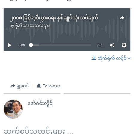
၂၀၁၈ မြန်မာ့စီးပွားရေး နှစ်ချုပ်သုံးသပ်ချက်
by
ဗွီအိုအေသတင်းဌာန
No media source currently available
0:00
7:33
တိုက်ရိုက် လင့်ခ်
မျှဝေပါ
Follow us
ဇော်ဝင်းလှိုင်
ဆက်စပ်သတင်းများ ...