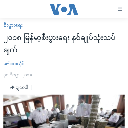
သုံး
ရ
လွယ်ကူ
စီးပွားရေး
မူလစာမျက်နှာ
စေ
၂၀၁၈ မြန်မာ့စီးပွားရေး နှစ်ချုပ်သုံးသပ်
မြန်မာ
သည့်
ချက်
ကမ္ဘာ့သတင်းများ
Link
ဗွီဒီယို
နိုင်ငံတကာ
ဇော်ဝင်းလှိုင်
များ
သတင်းလွတ်လပ်ခွင့်
အမေရိကန်
၃၁ ဒီဇင္ဘာ၊ ၂၀၁၈
ပင်မ
ရပ်ဝန်းတခု လမ်းတခု အလွန်
တရုတ်
အကြောင်းအရာ
မျှဝေပါ
သို့
အင်္ဂလိပ်စာလေ့လာမယ်
အစ္စရေး-ပါလက်စတိုင်း
ကျော်
အပတ်စဉ်ကဏ္ဍများ
အမေရိကန်သုံးအီဒီယံ
ကြည့်
ရေဒီယိုနှင့်ရုပ်သံ အချက်အလက်များ
မကြေးမုံရဲ့ အင်္ဂလိပ်စာ
ရေဒီယို
ရန်
ပင်မ
ရေဒီယို/တီဗွီအစီအစဉ်
ရုပ်ရှင်ထဲက အင်္ဂလိပ်စာ
တီဗွီ