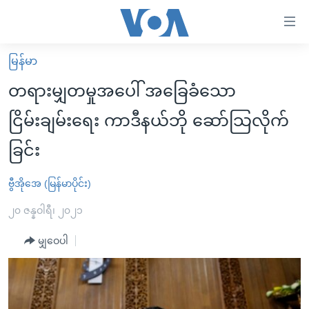
သုံး
ရ
လွယ်ကူ
မြန်မာ
မူလစာမျက်နှာ
စေ
တရားမျှတမှုအပေါ် အခြေခံသော
မြန်မာ
သည့်
ငြိမ်းချမ်းရေး ကာဒီနယ်ဘို ဆော်သြလိုက်
ကမ္ဘာ့သတင်းများ
Link
ခြင်း
ဗွီဒီယို
နိုင်ငံတကာ
များ
သတင်းလွတ်လပ်ခွင့်
အမေရိကန်
ပင်မ
ဗွီအိုအေ (မြန်မာပိုင်း)
ရပ်ဝန်းတခု လမ်းတခု အလွန်
တရုတ်
အကြောင်းအရာ
၂၀ ဇန္နဝါရီ၊ ၂၀၂၁
သို့
အင်္ဂလိပ်စာလေ့လာမယ်
အစ္စရေး-ပါလက်စတိုင်း
ကျော်
မျှဝေပါ
အပတ်စဉ်ကဏ္ဍများ
အမေရိကန်သုံးအီဒီယံ
ကြည့်
ရေဒီယိုနှင့်ရုပ်သံ အချက်အလက်များ
မကြေးမုံရဲ့ အင်္ဂလိပ်စာ
ရေဒီယို
ရန်
ပင်မ
ရေဒီယို/တီဗွီအစီအစဉ်
ရုပ်ရှင်ထဲက အင်္ဂလိပ်စာ
တီဗွီ