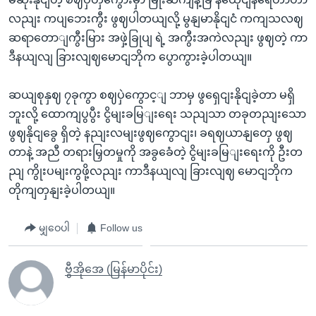
လညျး ကပျဘေးကွီး ဖွဈပါတယျလို့ မွနျမာနိုငျငံ ကကျသလဈ
ဆရာတောျကွီးမြား အဖှဲ့ခြုပျ ရဲ့ အကွီးအကဲလညျး ဖွဈတဲ့ ကာ
ဒီနယျလျ ခြားလျဈမောငျဘိုက ပွောကွားခဲ့ပါတယျ။
ဆယျစုနှဈ ၇ခုကွာ စဈပှဲကွောင့ျ ဘာမှ ဖွရှေငျးနိုငျခဲ့တာ မရှိ
ဘူးလို့ ထောကျပွပွီး ငွိမျးခမြျးရေး သညျသာ တခုတညျးသော
ဖွဈနိုငျခွေ ရှိတဲ့ နညျးလမျးဖွဈကွောငျး၊ ခရဈယာနျတှေ ဖွဈ
တာနဲ့ အညီ တရားမြှတမှုကို အခွခေံတဲ့ ငွိမျးခမြျးရေးကို ဦးတ
ညျ ကွိုးပမျးကွဖို့လညျး ကာဒီနယျလျ ခြားလျဈ မောငျဘိုက
တိုကျတှနျးခဲ့ပါတယျ။
မျှဝေပါ
Follow us
ဗွီအိုအေ (မြန်မာပိုင်း)