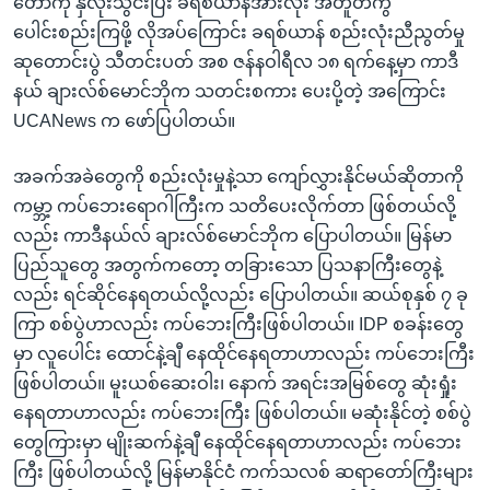
တော်ကို နှလုံးသွင်းပြီး ခရစ်ယာန်အားလုံး အတူတကွ
ပေါင်းစည်းကြဖို့ လိုအပ်ကြောင်း ခရစ်ယာန် စည်းလုံးညီညွတ်မှု
ဆုတောင်းပွဲ သီတင်းပတ် အစ ဇန်နဝါရီလ ၁၈ ရက်နေ့မှာ ကာဒီ
နယ် ချားလ်စ်မောင်ဘိုက သတင်းစကား ပေးပို့တဲ့ အကြောင်း
UCANews က ဖော်ပြပါတယ်။
အခက်အခဲတွေကို စည်းလုံးမှုနဲ့သာ ကျော်လွှားနိုင်မယ်ဆိုတာကို
ကမ္ဘာ့ ကပ်ဘေးရောဂါကြီးက သတိပေးလိုက်တာ ဖြစ်တယ်လို့
လည်း ကာဒီနယ်လ် ချားလ်စ်မောင်ဘိုက ပြောပါတယ်။ မြန်မာ
ပြည်သူတွေ အတွက်ကတော့ တခြားသော ပြသနာကြီးတွေနဲ့
လည်း ရင်ဆိုင်နေရတယ်လို့လည်း ပြောပါတယ်။ ဆယ်စုနှစ် ၇ ခု
ကြာ စစ်ပွဲဟာလည်း ကပ်ဘေးကြီးဖြစ်ပါတယ်။ IDP စခန်းတွေ
မှာ လူပေါင်း ထောင်နဲ့ချီ နေထိုင်နေရတာဟာလည်း ကပ်ဘေးကြီး
ဖြစ်ပါတယ်။ မူးယစ်ဆေးဝါး၊ နောက် အရင်းအမြစ်တွေ ဆုံးရှုံး
နေရတာဟာလည်း ကပ်ဘေးကြီး ဖြစ်ပါတယ်။ မဆုံးနိုင်တဲ့ စစ်ပွဲ
တွေကြားမှာ မျိုးဆက်နဲ့ချီ နေထိုင်နေရတာဟာလည်း ကပ်ဘေး
ကြီး ဖြစ်ပါတယ်လို့ မြန်မာနိုင်ငံ ကက်သလစ် ဆရာတော်ကြီးများ