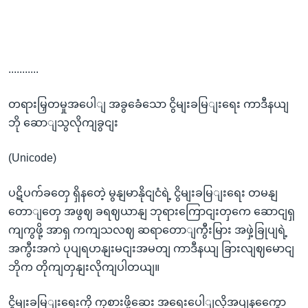
...........
တရားမြှတမှုအပေါျ အခွခေံသော ငွိမျးခမြျးရေး ကာဒီနယျ
ဘို ဆောျသွလိုကျခွငျး
(Unicode)
ပဋိပက်ခတှေ ရှိနတေဲ့ မွနျမာနိုငျငံရဲ့ ငွိမျးခမြျးရေး တမနျ
တောျတှေ အဖွဈ ခရဈယာနျ ဘုရားကြောငျးတှကေ ဆောငျရှ
ကျကွဖို့ အာရှ ကကျသလဈ ဆရာတောျကွီးမြား အဖှဲ့ခြုပျရဲ့
အကွီးအကဲ ပုပျရဟနျးမငျးအမတျ ကာဒီနယျ ခြားလျဈမောငျ
ဘိုက တိုကျတှနျးလိုကျပါတယျ။
ငွိမျးခမြျးရေးကို ကုစားဖို့ဆေး အရေးပေါျလိုအပျနကွေော