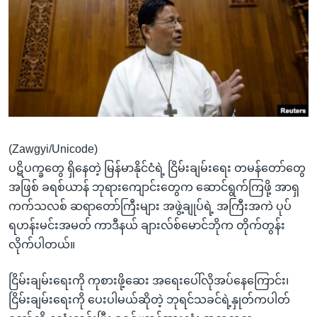
အ
သုတပဒေသာ အင်္ဂလိပ်စာ
ညွန်း
Learning English
စာမျက်နှာ
သို့
ဗွီအိုအေ လူမှုကွန်ယက်များ
ကျော်
ကြည့်
ရန်
ဘာသာစကားများ
ရှာဖွေ
(Zawgyi/Unicode)
ရန်
ပဋိပက္ခတွေ ရှိနေတဲ့ မြန်မာနိုင်ငံရဲ့ ငြိမ်းချမ်းရေး တမန်တော်တွေ
နေရာ
အဖြစ် ခရစ်ယာန် ဘုရားကျောင်းတွေက ဆောင်ရွက်ကြဖို့ အာရှ
သို့
ကက်သလစ် ဆရာတော်ကြီးများ အဖွဲ့ချုပ်ရဲ့ အကြီးအကဲ ပုပ်
ကျော်
ရဟန်းမင်းအမတ် ကာဒီနယ် ချားလ်စ်မောင်ဘိုက တိုက်တွန်း
ရန်
လိုက်ပါတယ်။
ငြိမ်းချမ်းရေးကို ကုစားဖို့ဆေး အရေးပေါ်လိုအပ်နေကြောင်း၊
ငြိမ်းချမ်းရေးကို ပေးပါမယ်ဆိုတဲ့ ဘုရင်သခင်ရဲ့နှုတ်ကပါတ်