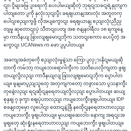
ငျး၊ ငွိမျးခမြျးရေးကို ပေးပါမယျဆိုတဲ့ ဘုရငျသခငျရဲ့နှုတျက
ပါတျတောျကို နှလုံးသှငျးပွီး ခရဈယာနျအားလုံး အတူတကှ
ပေါငျးစညျးကွဖို့ လိုအပျကွောငျး ခရဈယာနျ စညျးလုံးညီညှ
တျမှု ဆုတောငျးပှဲ သီတငျးပတျ အစ ဇနျနဝါရီလ ၁၈ ရကျနေ့
မှာ ကာဒီနယျ ခြားလျဈမောငျဘိုက သတငျးစကား ပေးပို့တဲ့ အ
ကွောငျး UCANews က ဖောျပွပါတယျ။
အခကျအခဲတှကေို စညျးလုံးမှုနဲ့သာ ကြောျလှှားနိုငျမယျဆို
တာကို ကမ်ဘာ့ ကပျဘေးရောဂါကွီးက သတိပေးလိုကျတာ ဖွဈ
တယျလို့လညျး ကာဒီနယျလျ ခြားလျဈမောငျဘိုက ပွောပါတ
ယျ။ မွနျမာပွညျသူတှေ အတှကျကတော့ တခွားသော ပွသနာကွီး
တှနေဲ့လညျး ရငျဆိုငျနရေတယျလို့လညျး ပွောပါတယျ။ ဆယျ
စုနှဈ ၇ ခုကွာ စဈပှဲဟာလညျး ကပျဘေးကွီးဖွဈပါတယျ။ IDP
စခနျးတှမှော လူပေါငျး ထောငျနဲ့ခြီ နထေိုငျနရေတာဟာလညျး
ကပျဘေးကွီး ဖွဈပါတယျ။ မူးယဈဆေးဝါး၊ နောကျ အရငျးအ
မွဈတှေ ဆုံးရှုံးနရေတာဟာလညျး ကပျဘေးကွီး ဖွဈပါတယျ။
မဆုံးနိုငျတဲ့ စဈပှဲတှကွေားမှာ မြိုးဆကျနဲ့ခြီ နထေိုငျနရေတာဟာ