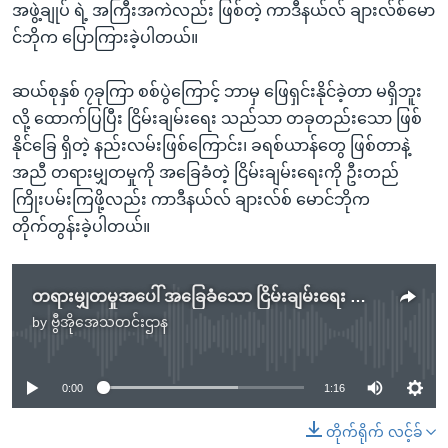
အဖွဲ့ချုပ် ရဲ့ အကြီးအကဲလည်း ဖြစ်တဲ့ ကာဒီနယ်လ် ချားလ်စ်မော
င်ဘိုက ပြောကြားခဲ့ပါတယ်။
ဆယ်စုနှစ် ၇ခုကြာ စစ်ပွဲကြောင့် ဘာမှ ဖြေရှင်းနိုင်ခဲ့တာ မရှိဘူး
လို့ ထောက်ပြပြီး ငြိမ်းချမ်းရေး သည်သာ တခုတည်းသော ဖြစ်
နိုင်ခြေ ရှိတဲ့ နည်းလမ်းဖြစ်ကြောင်း၊ ခရစ်ယာန်တွေ ဖြစ်တာနဲ့
အညီ တရားမျှတမှုကို အခြေခံတဲ့ ငြိမ်းချမ်းရေးကို ဦးတည်
ကြိုးပမ်းကြဖို့လည်း ကာဒီနယ်လ် ချားလ်စ် မောင်ဘိုက
တိုက်တွန်းခဲ့ပါတယ်။
တရားမျှတမှုအပေါ် အခြေခံသော ငြိမ်းချမ်းရေး ကာဒီနယ်ဘို ဆော်သြလိုက်ခြင်း
by
ဗွီအိုအေသတင်းဌာန
No media source currently available
0:00
1:16
တိုက်ရိုက် လင့်ခ်