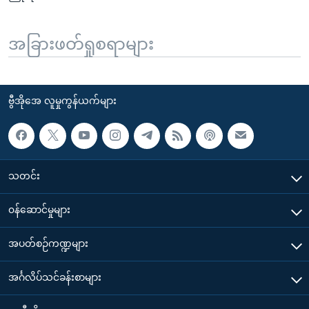
အခြားဖတ်ရှုစရာများ
ဗွီအိုအေ လူမှုကွန်ယက်များ
သတင်း
၀န်ဆောင်မှုများ
အပတ်စဉ်ကဏ္ဍများ
အင်္ဂလိပ်သင်ခန်းစာများ