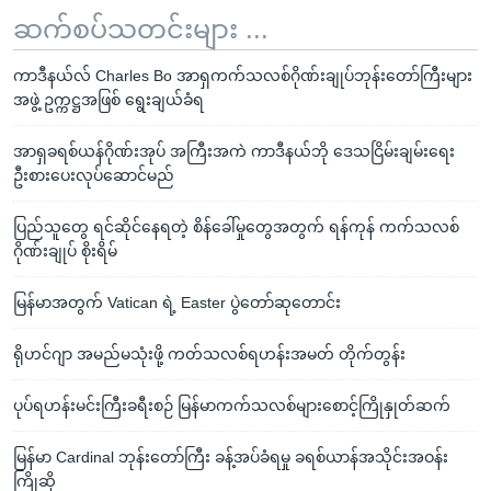
ဆက်စပ်သတင်းများ ...
ကာဒီနယ်လ် Charles Bo အာရှကက်သလစ်ဂိုဏ်းချုပ်ဘုန်းတော်ကြီးများ
အဖွဲ့ ဥက္ကဋ္ဌအဖြစ် ရွေးချယ်ခံရ
အာရှခရစ်ယန်ဂိုဏ်းအုပ် အကြီးအကဲ ကာဒီနယ်ဘို ဒေသငြိမ်းချမ်းရေး
ဦးစားပေးလုပ်ဆောင်မည်
ပြည်သူတွေ ရင်ဆိုင်နေရတဲ့ စိန်ခေါ်မှုတွေအတွက် ရန်ကုန် ကက်သလစ်
ဂိုဏ်းချုပ် စိုးရိမ်
မြန်မာအတွက် Vatican ရဲ့ Easter ပွဲတော်ဆုတောင်း
ရိုဟင်ဂျာ အမည်မသုံးဖို့ ကတ်သလစ်ရဟန်းအမတ် တိုက်တွန်း
ပုပ်ရဟန်းမင်းကြီးခရီးစဉ် မြန်မာကက်သလစ်များစောင့်ကြိုနှုတ်ဆက်
မြန်မာ Cardinal ဘုန်းတော်ကြီး ခန့်အပ်ခံရမှု ခရစ်ယာန်အသိုင်းအဝန်း
ကြိုဆို